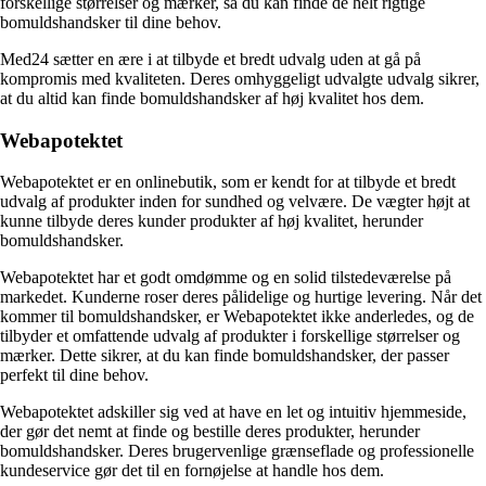
forskellige størrelser og mærker, så du kan finde de helt rigtige
bomuldshandsker til dine behov.
Med24 sætter en ære i at tilbyde et bredt udvalg uden at gå på
kompromis med kvaliteten. Deres omhyggeligt udvalgte udvalg sikrer,
at du altid kan finde bomuldshandsker af høj kvalitet hos dem.
Webapotektet
Webapotektet er en onlinebutik, som er kendt for at tilbyde et bredt
udvalg af produkter inden for sundhed og velvære. De vægter højt at
kunne tilbyde deres kunder produkter af høj kvalitet, herunder
bomuldshandsker.
Webapotektet har et godt omdømme og en solid tilstedeværelse på
markedet. Kunderne roser deres pålidelige og hurtige levering. Når det
kommer til bomuldshandsker, er Webapotektet ikke anderledes, og de
tilbyder et omfattende udvalg af produkter i forskellige størrelser og
mærker. Dette sikrer, at du kan finde bomuldshandsker, der passer
perfekt til dine behov.
Webapotektet adskiller sig ved at have en let og intuitiv hjemmeside,
der gør det nemt at finde og bestille deres produkter, herunder
bomuldshandsker. Deres brugervenlige grænseflade og professionelle
kundeservice gør det til en fornøjelse at handle hos dem.