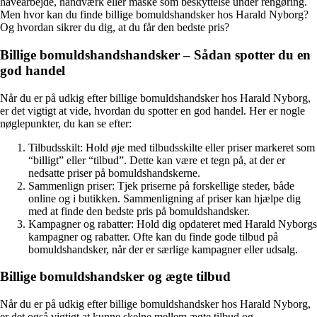
havearbejde, håndværk eller måske som beskyttelse under rengøring.
Men hvor kan du finde billige bomuldshandsker hos Harald Nyborg?
Og hvordan sikrer du dig, at du får den bedste pris?
Billige bomuldshandshandsker – Sådan spotter du en
god handel
Når du er på udkig efter billige bomuldshandsker hos Harald Nyborg,
er det vigtigt at vide, hvordan du spotter en god handel. Her er nogle
nøglepunkter, du kan se efter:
Tilbudsskilt: Hold øje med tilbudsskilte eller priser markeret som
“billigt” eller “tilbud”. Dette kan være et tegn på, at der er
nedsatte priser på bomuldshandskerne.
Sammenlign priser: Tjek priserne på forskellige steder, både
online og i butikken. Sammenligning af priser kan hjælpe dig
med at finde den bedste pris på bomuldshandsker.
Kampagner og rabatter: Hold dig opdateret med Harald Nyborgs
kampagner og rabatter. Ofte kan du finde gode tilbud på
bomuldshandsker, når der er særlige kampagner eller udsalg.
Billige bomuldshandsker og ægte tilbud
Når du er på udkig efter billige bomuldshandsker hos Harald Nyborg,
er det også vigtigt at kunne skelne mellem ægte tilbud og