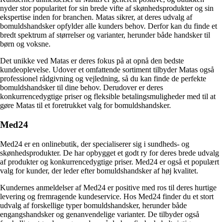
nyder stor popularitet for sin brede vifte af skønhedsprodukter og sin
ekspertise inden for branchen. Matas sikrer, at deres udvalg af
bomuldshandsker opfylder alle kunders behov. Derfor kan du finde et
bredt spektrum af størrelser og varianter, herunder både handsker til
børn og voksne.
Det unikke ved Matas er deres fokus på at opnå den bedste
kundeoplevelse. Udover et omfattende sortiment tilbyder Matas også
professionel rådgivning og vejledning, så du kan finde de perfekte
bomuldshandsker til dine behov. Derudover er deres
konkurrencedygtige priser og fleksible betalingsmuligheder med til at
gøre Matas til et foretrukket valg for bomuldshandsker.
Med24
Med24 er en onlinebutik, der specialiserer sig i sundheds- og
skønhedsprodukter. De har opbygget et godt ry for deres brede udvalg
af produkter og konkurrencedygtige priser. Med24 er også et populært
valg for kunder, der leder efter bomuldshandsker af høj kvalitet.
Kundernes anmeldelser af Med24 er positive med ros til deres hurtige
levering og fremragende kundeservice. Hos Med24 finder du et stort
udvalg af forskellige typer bomuldshandsker, herunder både
engangshandsker og genanvendelige varianter. De tilbyder også