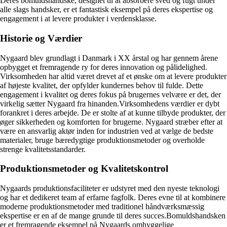
Deres bomuldshandske, designet til at absorbere sved og fugt under
alle slags handsker, er et fantastisk eksempel på deres ekspertise og
engagement i at levere produkter i verdensklasse.
Historie og Værdier
Nygaard blev grundlagt i Danmark i XX årstal og har gennem årene
opbygget et fremragende ry for deres innovation og pålidelighed.
Virksomheden har altid været drevet af et ønske om at levere produkter
af højeste kvalitet, der opfylder kundernes behov til fulde. Dette
engagement i kvalitet og deres fokus på brugernes velvære er det, der
virkelig sætter Nygaard fra hinanden.Virksomhedens værdier er dybt
forankret i deres arbejde. De er stolte af at kunne tilbyde produkter, der
øger sikkerheden og komforten for brugerne. Nygaard stræber efter at
være en ansvarlig aktør inden for industrien ved at vælge de bedste
materialer, bruge bæredygtige produktionsmetoder og overholde
strenge kvalitetsstandarder.
Produktionsmetoder og Kvalitetskontrol
Nygaards produktionsfaciliteter er udstyret med den nyeste teknologi
og har et dedikeret team af erfarne fagfolk. Deres evne til at kombinere
moderne produktionsmetoder med traditionel håndværksmæssig
ekspertise er en af ​​de mange grunde til deres succes.Bomuldshandsken
er et fremragende eksempel på Nygaards omhyggelige