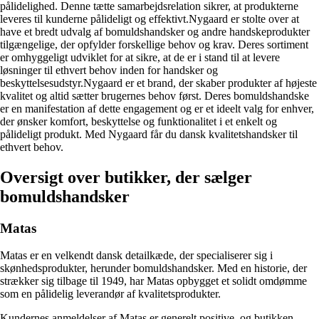
pålidelighed. Denne tætte samarbejdsrelation sikrer, at produkterne
leveres til kunderne pålideligt og effektivt.Nygaard er stolte over at
have et bredt udvalg af bomuldshandsker og andre handskeprodukter
tilgængelige, der opfylder forskellige behov og krav. Deres sortiment
er omhyggeligt udviklet for at sikre, at de er i stand til at levere
løsninger til ethvert behov inden for handsker og
beskyttelsesudstyr.Nygaard er et brand, der skaber produkter af højeste
kvalitet og altid sætter brugernes behov først. Deres bomuldshandske
er en manifestation af dette engagement og er et ideelt valg for enhver,
der ønsker komfort, beskyttelse og funktionalitet i et enkelt og
pålideligt produkt. Med Nygaard får du dansk kvalitetshandsker til
ethvert behov.
Oversigt over butikker, der sælger
bomuldshandsker
Matas
Matas er en velkendt dansk detailkæde, der specialiserer sig i
skønhedsprodukter, herunder bomuldshandsker. Med en historie, der
strækker sig tilbage til 1949, har Matas opbygget et solidt omdømme
som en pålidelig leverandør af kvalitetsprodukter.
Kundernes anmeldelser af Matas er generelt positive, og butikken