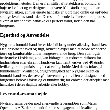
produktionsmetoder. Den er fremstillet af førsteklasses bomuld af
højeste kvalitet og er designet til at være både åndbar og holdbar.
Nygaard sikrer, at hver eneste handske er gjort med omhu og opfylder
strenge kvalitetsstandarder. Deres omfattende kvalitetskontrolproces
sikrer, at hver eneste handske er i perfekt stand, inden den når
brugerne.
Egnethed og Anvendelse
Nygaards bomuldshandske er ideel til brug under alle slags handsker.
Den absorberer sved og fugt, hvilket hjælper med at holde hænderne
tørre og komfortable under længerevarende brug. Den yder også
beskyttelse i koldt miljø og kan bidrage til at reducere risikoen for
hudirritation eller eksem. Handsken kan nemt vaskes ved 40 grader,
hvilket gør den praktisk og let at vedligeholde.Med deres fokus på
funktionalitet, kvalitet og brugervenlighed har Nygaard skabt en
bomuldshandske, der overgår forventningerne. Den er designet med
brugernes behov i fokus og er uundværlig for enhver, der arbejder med
handsker i deres daglige arbejde eller hobby.
Leverandørsamarbejde
Nygaard samarbejder med anerkendte leverandører som Matas
Operations A/S, der er kendt for deres engagement i kvalitet og