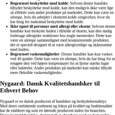
Begrænset beskyttelse mod kulde
: Selvom denne handske
tilbyder beskyttelse mod kulde, kan den muligvis ikke være lige
så effektiv som andre produkter på markedet. Dette kan være en
ulempe, hvis du arbejder i ekstremt kolde omgivelser, hvor du
har brug for maksimal beskyttelse mod kulde.
Ikke egnet til personer med allergi eller eksem
: Selvom denne
handske kan beskytte huden i tilfælde af eksem, kan den stadig
forårsage allergiske reaktioner hos nogle mennesker. Dette kan
være en ulempe sammenlignet med konkurrerende produkter,
der er specielt designet til at være allergivenlige og skånsomme
mod huden.
Begrænset vaskemuligheder
: Denne handske kan kun vaskes
ved 40 grader. Dette kan være en ulempe, hvis du har brug for at
rengøre den ved højere temperaturer for at fjerne stærke lugte
eller bakterier. Andre produkter på markedet kan måske tilbyde
mere fleksible vaskemuligheder.
Nygaard: Dansk Kvalitetshandsker til
Ethvert Behov
Nygaard er en dansk producent af handsker og beskyttelsesudstyr.
Med deres omfattende sortiment og fokus på kvalitet og funktionalitet
har de etableret sig som en førende producent inden for branchen.