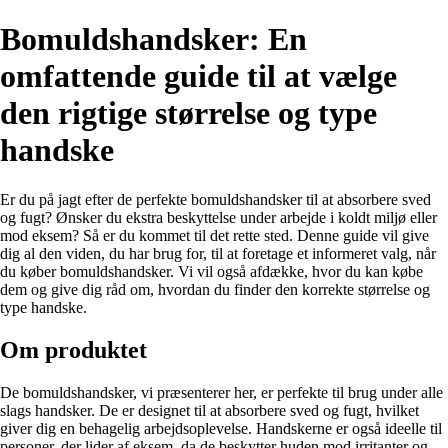
Bomuldshandsker: En
omfattende guide til at vælge
den rigtige størrelse og type
handske
Er du på jagt efter de perfekte bomuldshandsker til at absorbere sved
og fugt? Ønsker du ekstra beskyttelse under arbejde i koldt miljø eller
mod eksem? Så er du kommet til det rette sted. Denne guide vil give
dig al den viden, du har brug for, til at foretage et informeret valg, når
du køber bomuldshandsker. Vi vil også afdække, hvor du kan købe
dem og give dig råd om, hvordan du finder den korrekte størrelse og
type handske.
Om produktet
De bomuldshandsker, vi præsenterer her, er perfekte til brug under alle
slags handsker. De er designet til at absorbere sved og fugt, hvilket
giver dig en behagelig arbejdsoplevelse. Handskerne er også ideelle til
personer, der lider af eksem, da de beskytter huden mod irritanter og