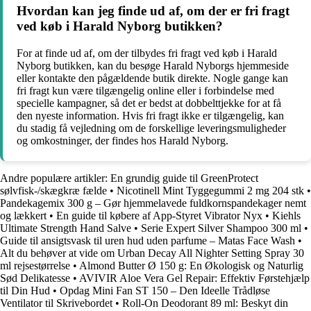
Hvordan kan jeg finde ud af, om der er fri fragt
ved køb i Harald Nyborg butikken?
For at finde ud af, om der tilbydes fri fragt ved køb i Harald
Nyborg butikken, kan du besøge Harald Nyborgs hjemmeside
eller kontakte den pågældende butik direkte. Nogle gange kan
fri fragt kun være tilgængelig online eller i forbindelse med
specielle kampagner, så det er bedst at dobbelttjekke for at få
den nyeste information. Hvis fri fragt ikke er tilgængelig, kan
du stadig få vejledning om de forskellige leveringsmuligheder
og omkostninger, der findes hos Harald Nyborg.
Andre populære artikler:
En grundig guide til GreenProtect
sølvfisk-/skægkræ fælde
•
Nicotinell Mint Tyggegummi 2 mg 204 stk
•
Pandekagemix 300 g – Gør hjemmelavede fuldkornspandekager nemt
og lækkert
•
En guide til købere af App-Styret Vibrator Nyx
•
Kiehls
Ultimate Strength Hand Salve
•
Serie Expert Silver Shampoo 300 ml
•
Guide til ansigtsvask til uren hud uden parfume – Matas Face Wash
•
Alt du behøver at vide om Urban Decay All Nighter Setting Spray 30
ml rejsestørrelse
•
Almond Butter Ø 150 g: En Økologisk og Naturlig
Sød Delikatesse
•
AVIVIR Aloe Vera Gel Repair: Effektiv Førstehjælp
til Din Hud
•
Opdag Mini Fan ST 150 – Den Ideelle Trådløse
Ventilator til Skrivebordet
•
Roll-On Deodorant 89 ml: Beskyt din