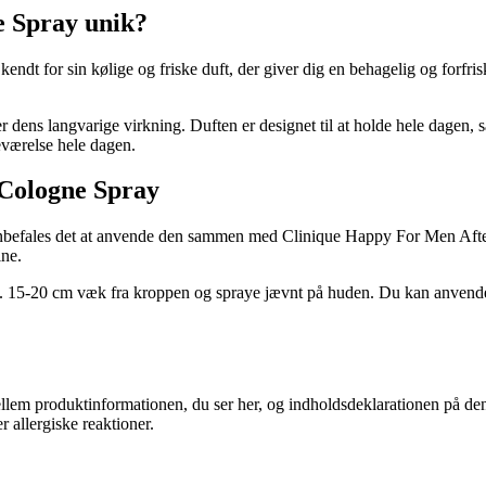
 Spray unik?
ndt for sin kølige og friske duft, der giver dig en behagelig og forfrisken
s langvarige virkning. Duften er designet til at holde hele dagen, så 
deværelse hele dagen.
Cologne Spray
nbefales det at anvende den sammen med Clinique Happy For Men After 
ine.
ca. 15-20 cm væk fra kroppen og spraye jævnt på huden. Du kan anvend
lem produktinformationen, du ser her, og indholdsdeklarationen på den f
r allergiske reaktioner.