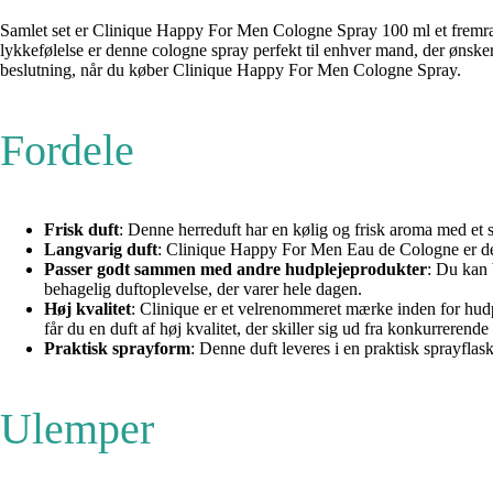
Samlet set er Clinique Happy For Men Cologne Spray 100 ml et fremrage
lykkefølelse er denne cologne spray perfekt til enhver mand, der ønsker a
beslutning, når du køber Clinique Happy For Men Cologne Spray.
Fordele
Frisk duft
: Denne herreduft har en kølig og frisk aroma med et st
Langvarig duft
: Clinique Happy For Men Eau de Cologne er desi
Passer godt sammen med andre hudplejeprodukter
: Du kan
behagelig duftoplevelse, der varer hele dagen.
Høj kvalitet
: Clinique er et velrenommeret mærke inden for hudp
får du en duft af høj kvalitet, der skiller sig ud fra konkurrerende
Praktisk sprayform
: Denne duft leveres i en praktisk sprayfla
Ulemper