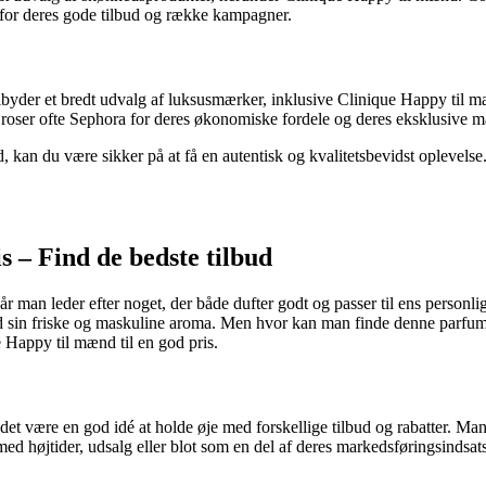
 for deres gode tilbud og række kampagner.
lbyder et bredt udvalg af luksusmærker, inklusive Clinique Happy til m
oser ofte Sephora for deres økonomiske fordele og deres eksklusive m
d, kan du være sikker på at få en autentisk og kvalitetsbevidst oplevels
s – Find de bedste tilbud
 man leder efter noget, der både dufter godt og passer til ens personl
 sin friske og maskuline aroma. Men hvor kan man finde denne parfume 
ue Happy til mænd til en god pris.
n det være en god idé at holde øje med forskellige tilbud og rabatter. M
med højtider, udsalg eller blot som en del af deres markedsføringsinds