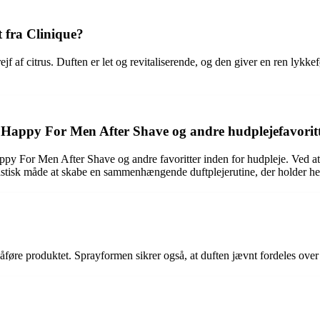
 fra Clinique?
jf af citrus. Duften er let og revitaliserende, og den giver en ren lykkef
Happy For Men After Shave og andre hudplejefavorit
y For Men After Shave og andre favoritter inden for hudpleje. Ved a
ntastisk måde at skabe en sammenhængende duftplejerutine, der holder he
påføre produktet. Sprayformen sikrer også, at duften jævnt fordeles ove