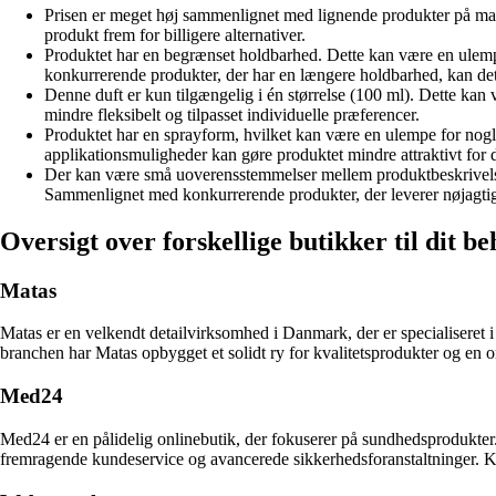
Prisen er meget høj sammenlignet med lignende produkter på mar
produkt frem for billigere alternativer.
Produktet har en begrænset holdbarhed. Dette kan være en ulemp
konkurrerende produkter, der har en længere holdbarhed, kan dett
Denne duft er kun tilgængelig i én størrelse (100 ml). Dette ka
mindre fleksibelt og tilpasset individuelle præferencer.
Produktet har en sprayform, hvilket kan være en ulempe for nogl
applikationsmuligheder kan gøre produktet mindre attraktivt for d
Der kan være små uoverensstemmelser mellem produktbeskrivelsen 
Sammenlignet med konkurrerende produkter, der leverer nøjagtige
Oversigt over forskellige butikker til dit b
Matas
Matas er en velkendt detailvirksomhed i Danmark, der er specialiseret
branchen har Matas opbygget et solidt ry for kvalitetsprodukter og en 
Med24
Med24 er en pålidelig onlinebutik, der fokuserer på sundhedsprodukter.
fremragende kundeservice og avancerede sikkerhedsforanstaltninger. Ku