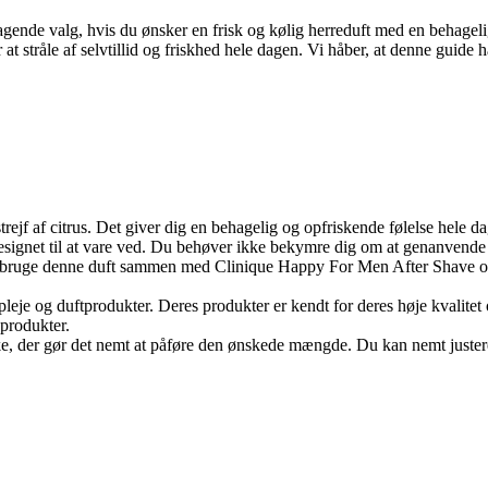
nde valg, hvis du ønsker en frisk og kølig herreduft med en behagelig 
t stråle af selvtillid og friskhed hele dagen. Vi håber, at denne guide h
rejf af citrus. Det giver dig en behagelig og opfriskende følelse hele d
gnet til at vare ved. Du behøver ikke bekymre dig om at genanvende duft
 bruge denne duft sammen med Clinique Happy For Men After Shave og 
leje og duftprodukter. Deres produkter er kendt for deres høje kvalit
 produkter.
ske, der gør det nemt at påføre den ønskede mængde. Du kan nemt justere 