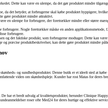
kedet. Dette kan være en ulempe, da det gør produktet mindre tilgængel
e, da det betyder, at forbrugerne skal købe produktet hyppigere, hvil
e gøre produktet mindre attraktivt.
n være en ulempe for forbrugere, der foretrækker mindre eller større m
e forbrugere. Nogle foretrækker måske en anden applikationsmetode, f.
isse forbrugere.
og det faktiske produkt, som forbrugerne modtager. Dette kan være en 
 og præcise produktbeskrivelser, kan dette gøre produktet mindre pålid
ehov
 i skønheds- og sundhedsprodukter. Denne butik er et ideelt sted at kø
omfattende viden om skønhedspleje. Kunder har rost Matas for deres bre
 De har et bredt udvalg af kvalitetsprodukter, herunder Clinique Happy 
ndeanmeldelser roser ofte Med24 for deres hurtige og effektive servic