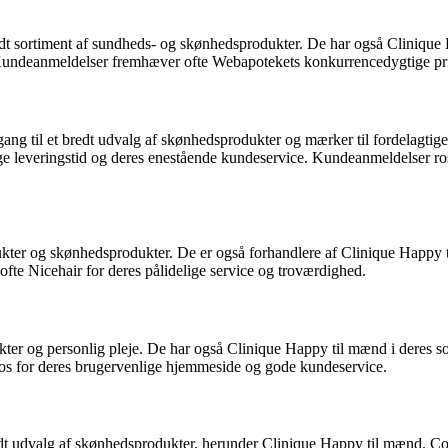
dt sortiment af sundheds- og skønhedsprodukter. De har også Clinique 
r. Kundeanmeldelser fremhæver ofte Webapotekets konkurrencedygtige pr
ng til et bredt udvalg af skønhedsprodukter og mærker til fordelagtige
ge leveringstid og deres enestående kundeservice. Kundeanmeldelser rose
dukter og skønhedsprodukter. De er også forhandlere af Clinique Happy t
fte Nicehair for deres pålidelige service og troværdighed.
r og personlig pleje. De har også Clinique Happy til mænd i deres sort
s for deres brugervenlige hjemmeside og gode kundeservice.
dt udvalg af skønhedsprodukter, herunder Clinique Happy til mænd. Coco