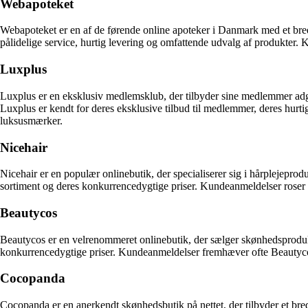
Webapoteket
Webapoteket er en af de førende online apoteker i Danmark med et bre
pålidelige service, hurtig levering og omfattende udvalg af produkte
Luxplus
Luxplus er en eksklusiv medlemsklub, der tilbyder sine medlemmer adga
Luxplus er kendt for deres eksklusive tilbud til medlemmer, deres hurti
luksusmærker.
Nicehair
Nicehair er en populær onlinebutik, der specialiserer sig i hårplejepro
sortiment og deres konkurrencedygtige priser. Kundeanmeldelser roser o
Beautycos
Beautycos er en velrenommeret onlinebutik, der sælger skønhedsprodukte
konkurrencedygtige priser. Kundeanmeldelser fremhæver ofte Beautyco
Cocopanda
Cocopanda er en anerkendt skønhedsbutik på nettet, der tilbyder et bre