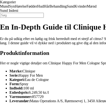
Kategorier
Mund
Syn
Hørelse
Fødder
Hud
Hår
Behandling
Sund
Kvinder
Mænd
Sund Indeni
En In-Depth Guide til Clinique
Er du på udkig efter en kølig og frisk herreduft med et strejf af citru
lang. I denne guide vil vi dykke ned i produktet og give dig al den in
Produktinformation
Her er nogle vigtige detaljer om Clinique Happy For Men Cologne Sp
Mærke:
Clinique
Serie:
Happy For Men
Kategori:
Eau de Cologne
Form:
Spray
Indhold:
100 ml
Enhedspris:
6.249,50 kr./l
Varenummer:
857729
Leverandør:
Matas Operations A/S, Rørmosevej 1, 3450 Allerø