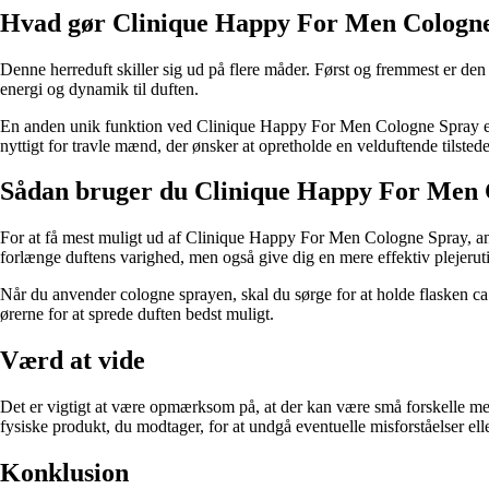
Hvad gør Clinique Happy For Men Cologne
Denne herreduft skiller sig ud på flere måder. Først og fremmest er den ke
energi og dynamik til duften.
En anden unik funktion ved Clinique Happy For Men Cologne Spray er den
nyttigt for travle mænd, der ønsker at opretholde en velduftende tilste
Sådan bruger du Clinique Happy For Men 
For at få mest muligt ud af Clinique Happy For Men Cologne Spray, a
forlænge duftens varighed, men også give dig en mere effektiv plejerut
Når du anvender cologne sprayen, skal du sørge for at holde flasken 
ørerne for at sprede duften bedst muligt.
Værd at vide
Det er vigtigt at være opmærksom på, at der kan være små forskelle mel
fysiske produkt, du modtager, for at undgå eventuelle misforståelser elle
Konklusion