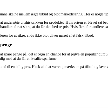
 kunne skelne mellem ægte tilbud og blot markedsføring. Her er nogle tip
é at undersøge prishistorikken for produktet. Hvis prisen er blevet sat be
andlere for at sikre, at du får den bedste pris. Hvis flere forhandlere 
n for at sikre, at du ikke blot bliver narret af et falsk tilbud.
 penge
e at spare penge på, det er også en chance for at prøve en populær duf
idig med at du får en kvalitetsparfume.
ænd til en billig pris. Husk altid at være opmærksom på tilbud og læse 