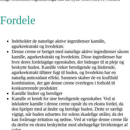
Fordele
Indeholder de naturlige aktive ingredienser kamille,
agurkeekstrakt og hvedekim
Denne creme er beriget med naturlige aktive ingredienser såsom
kamille, agurkeekstrakt og hvedekim. Disse ingredienser har
hver deres fordelagtige egenskaber, der bidrager til at pleje og
beskytte huden. Kamille virker beroligende og lindrende,
agurkeekstrakt tilfører fugt til huden, og hvedekim har en
naturlig antioxidant effekt. Sammen skaber de en kraftfuld
kombination, der gør denne creme overlegen i forhold til
konkurrerende produkter.
Kamille lindrer og beroliger
Kamille er kendt for sine beroligende egenskaber. Ved at
inkludere kamille i denne creme opnår du en ekstra fordel, da
den hjælper med at lindre og berolige huden. Dette er særligt
vigtigt, når huden udsættes for solens skadelige stråler, da det
kan forårsage irritation og rødme. Ved at vælge denne creme får
du derfor en ekstra beskyttelse mod ubehagelige bivirkninger af
solen.