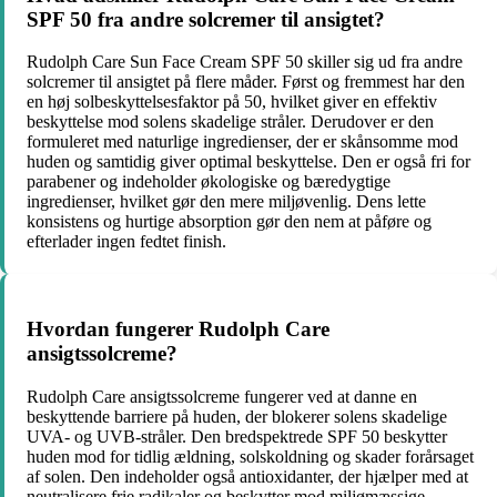
SPF 50 fra andre solcremer til ansigtet?
Rudolph Care Sun Face Cream SPF 50 skiller sig ud fra andre
solcremer til ansigtet på flere måder. Først og fremmest har den
en høj solbeskyttelsesfaktor på 50, hvilket giver en effektiv
beskyttelse mod solens skadelige stråler. Derudover er den
formuleret med naturlige ingredienser, der er skånsomme mod
huden og samtidig giver optimal beskyttelse. Den er også fri for
parabener og indeholder økologiske og bæredygtige
ingredienser, hvilket gør den mere miljøvenlig. Dens lette
konsistens og hurtige absorption gør den nem at påføre og
efterlader ingen fedtet finish.
Hvordan fungerer Rudolph Care
ansigtssolcreme?
Rudolph Care ansigtssolcreme fungerer ved at danne en
beskyttende barriere på huden, der blokerer solens skadelige
UVA- og UVB-stråler. Den bredspektrede SPF 50 beskytter
huden mod for tidlig ældning, solskoldning og skader forårsaget
af solen. Den indeholder også antioxidanter, der hjælper med at
neutralisere frie radikaler og beskytter mod miljømæssige