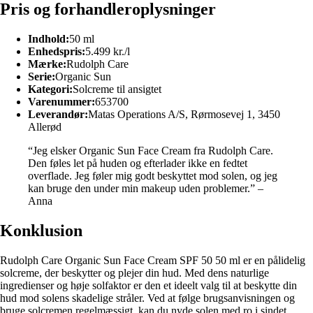
Pris og forhandleroplysninger
Indhold:
50 ml
Enhedspris:
5.499 kr./l
Mærke:
Rudolph Care
Serie:
Organic Sun
Kategori:
Solcreme til ansigtet
Varenummer:
653700
Leverandør:
Matas Operations A/S, Rørmosevej 1, 3450
Allerød
“Jeg elsker Organic Sun Face Cream fra Rudolph Care.
Den føles let på huden og efterlader ikke en fedtet
overflade. Jeg føler mig godt beskyttet mod solen, og jeg
kan bruge den under min makeup uden problemer.” –
Anna
Konklusion
Rudolph Care Organic Sun Face Cream SPF 50 50 ml er en pålidelig
solcreme, der beskytter og plejer din hud. Med dens naturlige
ingredienser og høje solfaktor er den et ideelt valg til at beskytte din
hud mod solens skadelige stråler. Ved at følge brugsanvisningen og
bruge solcremen regelmæssigt, kan du nyde solen med ro i sindet.