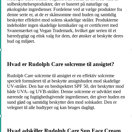
solbeskyttelsesprodukter, der er baseret på naturlige og
økologiske ingredienser. Fordelene ved at vælge produkter fra
denne serie er, at de er skånsomme mod huden og samtidig
beskytter effektivt mod solens skadelige stråler. Produkterne
indeholder ingen skadelige kemikalier og er certificeret med
Svanemærket og Vegan Trademark, hvilket gør serien til et
bæredygtigt og etisk valg for dem, der ønsker at beskytte deres
hud og miljøet.
Hvad er Rudolph Care solcreme til ansigtet?
Rudolph Care solcreme til ansigtet er en effektiv solcreme
specielt formuleret til at beskytte ansigtshuden mod skadelige
UV-stråler. Den har en bredspektret SPF 50, der beskytter mod
både UVA- og UVB-stråler. Denne solcreme er udviklet med
nærende og fugtighedsgivende ingredienser, der giver huden en
sund glød og samtidig beskytter den mod solskader. Den er
velegnet til alle hudtyper og kan bruges dagligt.
Hvad adskiller Rudolph Care Sun Face Cream