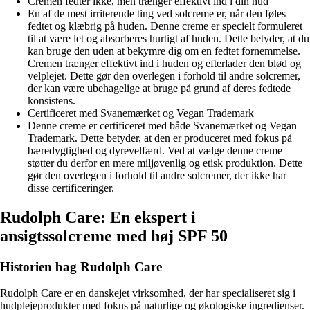
Cremen fedter ikke, men trænger effektivt ind i din hud
En af de mest irriterende ting ved solcreme er, når den føles
fedtet og klæbrig på huden. Denne creme er specielt formuleret
til at være let og absorberes hurtigt af huden. Dette betyder, at du
kan bruge den uden at bekymre dig om en fedtet fornemmelse.
Cremen trænger effektivt ind i huden og efterlader den blød og
velplejet. Dette gør den overlegen i forhold til andre solcremer,
der kan være ubehagelige at bruge på grund af deres fedtede
konsistens.
Certificeret med Svanemærket og Vegan Trademark
Denne creme er certificeret med både Svanemærket og Vegan
Trademark. Dette betyder, at den er produceret med fokus på
bæredygtighed og dyrevelfærd. Ved at vælge denne creme
støtter du derfor en mere miljøvenlig og etisk produktion. Dette
gør den overlegen i forhold til andre solcremer, der ikke har
disse certificeringer.
Rudolph Care: En ekspert i
ansigtssolcreme med høj SPF 50
Historien bag Rudolph Care
Rudolph Care er en danskejet virksomhed, der har specialiseret sig i
hudplejeprodukter med fokus på naturlige og økologiske ingredienser.