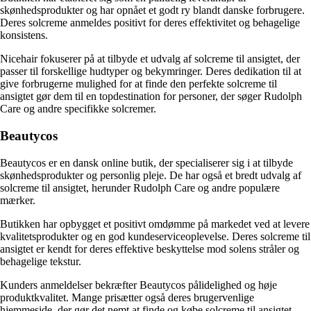
skønhedsprodukter og har opnået et godt ry blandt danske forbrugere.
Deres solcreme anmeldes positivt for deres effektivitet og behagelige
konsistens.
Nicehair fokuserer på at tilbyde et udvalg af solcreme til ansigtet, der
passer til forskellige hudtyper og bekymringer. Deres dedikation til at
give forbrugerne mulighed for at finde den perfekte solcreme til
ansigtet gør dem til en topdestination for personer, der søger Rudolph
Care og andre specifikke solcremer.
Beautycos
Beautycos er en dansk online butik, der specialiserer sig i at tilbyde
skønhedsprodukter og personlig pleje. De har også et bredt udvalg af
solcreme til ansigtet, herunder Rudolph Care og andre populære
mærker.
Butikken har opbygget et positivt omdømme på markedet ved at levere
kvalitetsprodukter og en god kundeserviceoplevelse. Deres solcreme til
ansigtet er kendt for deres effektive beskyttelse mod solens stråler og
behagelige tekstur.
Kunders anmeldelser bekræfter Beautycos pålidelighed og høje
produktkvalitet. Mange prisætter også deres brugervenlige
hjemmeside, der gør det nemt at finde og købe solcreme til ansigtet.