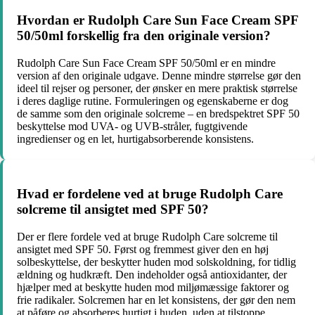
Hvordan er Rudolph Care Sun Face Cream SPF
50/50ml forskellig fra den originale version?
Rudolph Care Sun Face Cream SPF 50/50ml er en mindre
version af den originale udgave. Denne mindre størrelse gør den
ideel til rejser og personer, der ønsker en mere praktisk størrelse
i deres daglige rutine. Formuleringen og egenskaberne er dog
de samme som den originale solcreme – en bredspektret SPF 50
beskyttelse mod UVA- og UVB-stråler, fugtgivende
ingredienser og en let, hurtigabsorberende konsistens.
Hvad er fordelene ved at bruge Rudolph Care
solcreme til ansigtet med SPF 50?
Der er flere fordele ved at bruge Rudolph Care solcreme til
ansigtet med SPF 50. Først og fremmest giver den en høj
solbeskyttelse, der beskytter huden mod solskoldning, for tidlig
ældning og hudkræft. Den indeholder også antioxidanter, der
hjælper med at beskytte huden mod miljømæssige faktorer og
frie radikaler. Solcremen har en let konsistens, der gør den nem
at påføre og absorberes hurtigt i huden, uden at tilstoppe