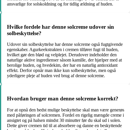
ansvarlige for solskoldning og for tidlig ældning af huden.
Hvilke fordele har denne solcreme udover sin
solbeskyttelse?
Udover sin solbeskyttelse har denne solcreme også fugtgivende
egenskaber. Agurkeekstrakten i cremen tilfører fugt til huden,
hvilket gør den blød og velplejet. Derudover indeholder den
naturlige aktive ingredienser såsom kamille, der hjælper med at
berolige huden, og hvedekim, der har en naturlig antioxidant
effekt. Derfor opnår man ikke kun solbeskyttelse, men også
yderligere pleje af huden ved brug af denne solcreme.
Hvordan bruger man denne solcreme korrekt?
For at opnå den bedst mulige beskyttelse skal man være generøs
med påføringen af solcremen. Fordel en rigelig mængde creme i
ansigtet og på halsen mindst 30 minutter før du skal ud i solen.
Dette giver cremen tid til at absorbere og danne en beskyttende