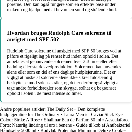
porerne. Den kan også fungere som en effektiv base under
makeup og hjælpe med at bevare en sund og strålende hud.
Hvordan bruges Rudolph Care solcreme til
ansigtet med SPF 50?
Rudolph Care solcreme til ansigtet med SPF 50 bruges ved at
påføre et rigeligt lag på renset hud inden ophold i solen. Det
anbefales at genanvende solcremen hver 2-3 time eller efter
badning eller stærk svedproduktion. Solcremen kan anvendes
alene eller som en del af ens daglige hudplejerutine. Det er
vigtigt at huske at solcreme alene ikke sikrer fuldstændig
beskyttelse mod solens stråler, og det er derfor også vigtigt at
tage andre forholdsregler som skygge, solhat og begrænset
ophold i solen i de mest intense soltimer.
Andre populære artikler:
The Daily Set – Den komplette
hudplejerutine fra The Ordinary
•
Laura Mercier Caviar Stick Eye
Colour Strike A Rose
•
Shalimar Eau de Parfum 50 ml
•
Aesculaforce
Forte: Naturlig lindring til uro i benene
•
Guide til køb af Antibakteriel
Håndsæbe 5000 ml
•
Bodylab Proteinbar Minimum Deluxe Cookie