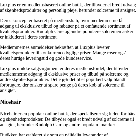
Luxplus er en medlemsbaseret online butik, der tilbyder et bredt udvalg
af skønhedsprodukter og personlig pleje, herunder solcreme til ansigtet.
Deres koncept er baseret på medlemskab, hvor medlemmerne får
adgang til eksklusive tilbud og rabatter på et omfattende sortiment af
kvalitetsprodukter. Rudolph Care og andre populære solcrememærker
er inkluderet i deres sortiment.
Medlemmernes anmeldelser bekræfter, at Luxplus leverer
kvalitetsprodukter til konkurrencedygtige priser. Mange roser også
deres hurtige leveringstid og gode kundeservice.
Luxplus unikke salgsargument er deres medlemsfordel, der tilbyder
medlemmerne adgang til eksklusive priser og tilbud på solcreme og
andre skønhedsprodukter. Dette gør det til et populært valg blandt
forbrugere, der ønsker at spare penge på deres køb af solcreme til
ansigtet.
Nicehair
Nicehair er en populær online butik, der specialiserer sig inden for hår-
og skønhedsprodukter. De tilbyder også et bredt udvalg af solcreme til
ansigtet, herunder Rudolph Care og andre populære mærker.
Butikken har etableret sig som en pålidelig leverandør af