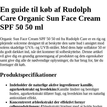
En guide til køb af Rudolph
Care Organic Sun Face Cream
SPF 50 50 ml
Organic Sun Face Cream SPF 50 50 ml fra Rudolph Care er en rig og
plejende solcreme designet til at beskytte den sarte hud i ansigtet mod
solens skadelige UVA- og UVB-stråler. Med dens høje solfaktor 50 er
du godt dækket ind, når det kommer til solbeskyttelse. Denne artikel
vil give dig en grundig gennemgang af produktet og dets egenskaber
samt give dig alle de nødvendige oplysninger, du har brug for, før du
foretager dit køb.
Produktspecifikationer
Indeholder de naturlige aktive ingredienser kamille,
agurkeekstrakt og hvedekim:
Kamille lindrer og beroliger
huden, agurkeekstrakt tilfører fugt, og hvedekim har en naturlig
antioxidant effekt.
Koncentreret æbleekstrakt der effektivt fornyr
celleproduktionen:
Æbleekstrakt hjælper med at holde huden