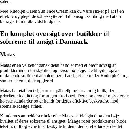
solen.
Med Rudolph Cares Sun Face Cream kan du være sikker på at få en
effektiv og plejende solbeskyttelse til dit ansigt, samtidig med at du
bidrager til miljøbevidst hudpleje.
En komplet oversigt over butikker til
solcreme til ansigt i Danmark
Matas
Matas er en velkendt dansk detailhandler med et bredt udvalg af
produkter inden for skønhed og personlig pleje. De tilbyder også et
omfattende sortiment af solcremer til ansigtet, herunder Rudolph Care,
som er nævnt i dine nøgleord.
Matas har etableret sig som en pålidelig og troværdig butik, der
prioriterer kvalitet og forbrugertilfredshed. Deres solcremer opfylder de
højeste standarder og er kendt for deres effektive beskyttelse mod
solens skadelige stråler.
Kundernes anmeldelser bekræfter Matas pålidelighed og den høje
kvalitet af deres solcreme til ansigtet. Mange roser produkternes bløde
tekstur, duft og evne til at beskytte huden uden at efterlade en fedtet