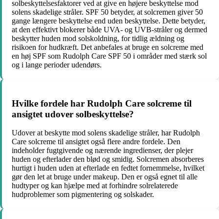
solbeskyttelsesfaktorer ved at give en højere beskyttelse mod
solens skadelige stråler. SPF 50 betyder, at solcremen giver 50
gange længere beskyttelse end uden beskyttelse. Dette betyder,
at den effektivt blokerer både UVA- og UVB-stråler og dermed
beskytter huden mod solskoldning, for tidlig ældning og
risikoen for hudkræft. Det anbefales at bruge en solcreme med
en høj SPF som Rudolph Care SPF 50 i områder med stærk sol
og i lange perioder udendørs.
Hvilke fordele har Rudolph Care solcreme til
ansigtet udover solbeskyttelse?
Udover at beskytte mod solens skadelige stråler, har Rudolph
Care solcreme til ansigtet også flere andre fordele. Den
indeholder fugtgivende og nærende ingredienser, der plejer
huden og efterlader den blød og smidig. Solcremen absorberes
hurtigt i huden uden at efterlade en fedtet fornemmelse, hvilket
gør den let at bruge under makeup. Den er også egnet til alle
hudtyper og kan hjælpe med at forhindre solrelaterede
hudproblemer som pigmentering og solskader.