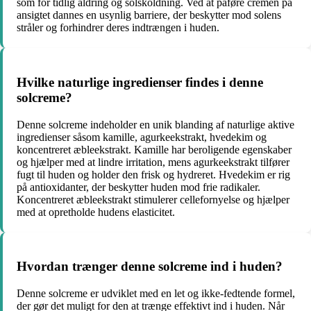
som for tidlig aldring og solskoldning. Ved at påføre cremen på
ansigtet dannes en usynlig barriere, der beskytter mod solens
stråler og forhindrer deres indtrængen i huden.
Hvilke naturlige ingredienser findes i denne
solcreme?
Denne solcreme indeholder en unik blanding af naturlige aktive
ingredienser såsom kamille, agurkeekstrakt, hvedekim og
koncentreret æbleekstrakt. Kamille har beroligende egenskaber
og hjælper med at lindre irritation, mens agurkeekstrakt tilfører
fugt til huden og holder den frisk og hydreret. Hvedekim er rig
på antioxidanter, der beskytter huden mod frie radikaler.
Koncentreret æbleekstrakt stimulerer cellefornyelse og hjælper
med at opretholde hudens elasticitet.
Hvordan trænger denne solcreme ind i huden?
Denne solcreme er udviklet med en let og ikke-fedtende formel,
der gør det muligt for den at trænge effektivt ind i huden. Når