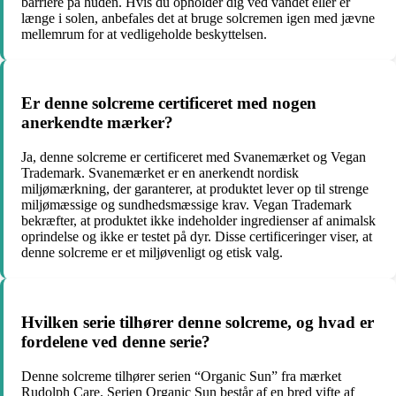
barriere på huden. Hvis du opholder dig ved vandet eller er
længe i solen, anbefales det at bruge solcremen igen med jævne
mellemrum for at vedligeholde beskyttelsen.
Er denne solcreme certificeret med nogen
anerkendte mærker?
Ja, denne solcreme er certificeret med Svanemærket og Vegan
Trademark. Svanemærket er en anerkendt nordisk
miljømærkning, der garanterer, at produktet lever op til strenge
miljømæssige og sundhedsmæssige krav. Vegan Trademark
bekræfter, at produktet ikke indeholder ingredienser af animalsk
oprindelse og ikke er testet på dyr. Disse certificeringer viser, at
denne solcreme er et miljøvenligt og etisk valg.
Hvilken serie tilhører denne solcreme, og hvad er
fordelene ved denne serie?
Denne solcreme tilhører serien “Organic Sun” fra mærket
Rudolph Care. Serien Organic Sun består af en bred vifte af