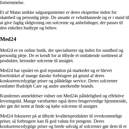
fornemmelse.
Et af Matas unikke salgsargumenter er deres ekspertise inden for
skønhed og personlig pleje. De ansatte er veluddannede og er i stand til
at give faglig rådgivning om solcreme og anbefalinger, der passer til
den enkeltes hudtype og behov.
Med24
Med24 er en online butik, der specialiserer sig inden for sundhed og
personlig pleje. De er kendt for at tilbyde et omfattende sortiment af
produkter, herunder solcreme til ansigtet.
Med24 har opnået en god reputation på markedet og er blevet
foretrukket af mange danske forbrugere på grund af deres
konkurrencedygtige priser og pålidelige service. Deres solcremer
omfatter Rudolph Care og andre anerkendte brands.
Kundernes anmeldelser vidner om Med24s pålidelighed og effektive
leveringstid. Mange værdsætter også deres brugervenlige hjemmeside,
der gør det nemt at finde og købe solcreme til ansigtet.
Med24 fokuserer på at tilbyde kvalitetsprodukter til overkommelige
priser, så forbrugere kan få god valuta for pengene. Deres
konkurrencedygtige priser og brede udvalg af solcremer gør dem til et