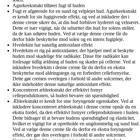
Agurkeekstrakt tilfører fugt til huden
Fugt er afgørende for en sund og velplejet hud. Agurkeekstrakt
er kendt for sin fugtgivende effekt, og ved at inkludere det i
denne creme sikrer du, at din hud forbliver hydreret og velnæret.
Dette er især vigtigt, når du udsætter din hud for solens stråler,
da de kan udtørre huden. Ved at vælge denne creme får du
derfor både beskyttelse mod solen og en intens fugtpleje.
Hvedekim har naturlig antioxidant effekt
Hvedekim er rig på antioxidanter, der hjælper med at beskytte
huden mod skadelige frie radikaler. Disse frie radikaler kan
forårsage tidlig ældning af huden og skader på cellerne. Ved at
inkludere hvedekim i denne creme får du derfor en ekstra
beskyttelse mod aldringstegn og en forbedret cellefornyelse.
Dette gør cremen overlegen i forhold til andre solcremer, der
ikke indeholder denne naturlige antioxidant effekt.
Koncentreret æbleekstrakt der effektivt fornyr
celleproduktionen, så huden bevarer sin spændstighed
Æbleekstrakt er kendt for sine foryngende egenskaber. Ved at
inkludere koncentreret æbleekstrakt i denne creme opnår du en
ekstra fordel, da den effektivt fornyer celleproduktionen i huden.
Dette bidrager til at bevare hudens spændstighed og elasticitet,
hvilket er vigtigt for at opretholde en ungdommelig og sund hud.
Ved at vælge denne creme får du derfor en ekstra foryngende
effekt, der gør den overlegen i forhold til andre solcremer.