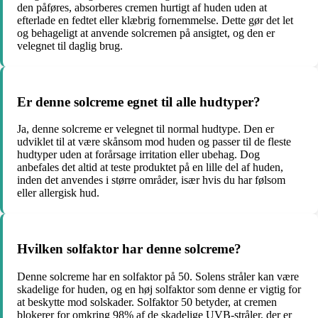
den påføres, absorberes cremen hurtigt af huden uden at
efterlade en fedtet eller klæbrig fornemmelse. Dette gør det let
og behageligt at anvende solcremen på ansigtet, og den er
velegnet til daglig brug.
Er denne solcreme egnet til alle hudtyper?
Ja, denne solcreme er velegnet til normal hudtype. Den er
udviklet til at være skånsom mod huden og passer til de fleste
hudtyper uden at forårsage irritation eller ubehag. Dog
anbefales det altid at teste produktet på en lille del af huden,
inden det anvendes i større områder, især hvis du har følsom
eller allergisk hud.
Hvilken solfaktor har denne solcreme?
Denne solcreme har en solfaktor på 50. Solens stråler kan være
skadelige for huden, og en høj solfaktor som denne er vigtig for
at beskytte mod solskader. Solfaktor 50 betyder, at cremen
blokerer for omkring 98% af de skadelige UVB-stråler, der er