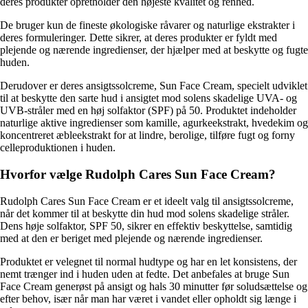
deres produkter opretholder den højeste kvalitet og renhed.
De bruger kun de fineste økologiske råvarer og naturlige ekstrakter i
deres formuleringer. Dette sikrer, at deres produkter er fyldt med
plejende og nærende ingredienser, der hjælper med at beskytte og fugte
huden.
Derudover er deres ansigtssolcreme, Sun Face Cream, specielt udviklet
til at beskytte den sarte hud i ansigtet mod solens skadelige UVA- og
UVB-stråler med en høj solfaktor (SPF) på 50. Produktet indeholder
naturlige aktive ingredienser som kamille, agurkeekstrakt, hvedekim og
koncentreret æbleekstrakt for at lindre, berolige, tilføre fugt og forny
celleproduktionen i huden.
Hvorfor vælge Rudolph Cares Sun Face Cream?
Rudolph Cares Sun Face Cream er et ideelt valg til ansigtssolcreme,
når det kommer til at beskytte din hud mod solens skadelige stråler.
Dens høje solfaktor, SPF 50, sikrer en effektiv beskyttelse, samtidig
med at den er beriget med plejende og nærende ingredienser.
Produktet er velegnet til normal hudtype og har en let konsistens, der
nemt trænger ind i huden uden at fedte. Det anbefales at bruge Sun
Face Cream generøst på ansigt og hals 30 minutter før soludsættelse og
efter behov, især når man har været i vandet eller opholdt sig længe i