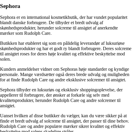
Sephora
Sephora er en international kosmetikbutik, der har vundet popularitet
blandt danske forbrugere. De tilbyder et bredt udvalg af
skønhedsprodukter, herunder solcreme til ansigtet af anerkendte
mærker som Rudolph Care.
Butikken har etableret sig som en pålidelig leverandør af luksuriøse
skønhedsprodukter og har et godt ry blandt forbrugere. Deres solcreme
til ansigtet roses for deres høje kvalitet og effektive beskyttelse mod
solen.
Kunders anmeldelser vidner om Sephoras høje standarder og kyndige
personale. Mange værdsætter også deres brede udvalg og muligheden
for at finde Rudolph Care og andre eksklusive solcremer til ansigtet.
Sephora tilbyder en luksuriøs og eksklusiv shoppingoplevelse, der
appellerer til forbrugere, der ønsker at forkæle sig selv med
kvalitetsprodukter, herunder Rudolph Care og andre solcremer til
ansigtet.
Uanset hvilken af disse butikker du vælger, kan du være sikker på at
finde et bredt udvalg af solcreme til ansigtet, der passer til dine behov.
Rudolph Care og andre populære mærker sikrer kvalitet og effektiv
beskyttelse mod solens skadelige stråler.