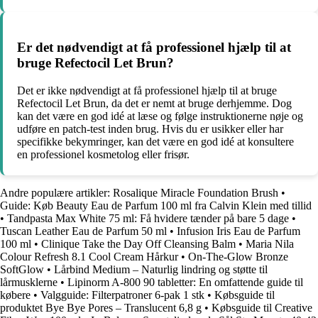
Er det nødvendigt at få professionel hjælp til at
bruge Refectocil Let Brun?
Det er ikke nødvendigt at få professionel hjælp til at bruge
Refectocil Let Brun, da det er nemt at bruge derhjemme. Dog
kan det være en god idé at læse og følge instruktionerne nøje og
udføre en patch-test inden brug. Hvis du er usikker eller har
specifikke bekymringer, kan det være en god idé at konsultere
en professionel kosmetolog eller frisør.
Andre populære artikler:
Rosalique Miracle Foundation Brush
•
Guide: Køb Beauty Eau de Parfum 100 ml fra Calvin Klein med tillid
•
Tandpasta Max White 75 ml: Få hvidere tænder på bare 5 dage
•
Tuscan Leather Eau de Parfum 50 ml
•
Infusion Iris Eau de Parfum
100 ml
•
Clinique Take the Day Off Cleansing Balm
•
Maria Nila
Colour Refresh 8.1 Cool Cream Hårkur
•
On-The-Glow Bronze
SoftGlow
•
Lårbind Medium – Naturlig lindring og støtte til
lårmusklerne
•
Lipinorm A-800 90 tabletter: En omfattende guide til
købere
•
Valgguide: Filterpatroner 6-pak 1 stk
•
Købsguide til
produktet Bye Bye Pores – Translucent 6,8 g
•
Købsguide til Creative