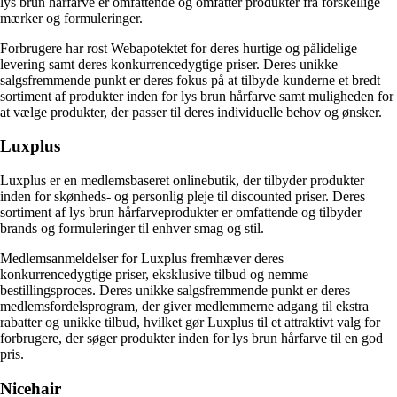
lys brun hårfarve er omfattende og omfatter produkter fra forskellige
mærker og formuleringer.
Forbrugere har rost Webapotektet for deres hurtige og pålidelige
levering samt deres konkurrencedygtige priser. Deres unikke
salgsfremmende punkt er deres fokus på at tilbyde kunderne et bredt
sortiment af produkter inden for lys brun hårfarve samt muligheden for
at vælge produkter, der passer til deres individuelle behov og ønsker.
Luxplus
Luxplus er en medlemsbaseret onlinebutik, der tilbyder produkter
inden for skønheds- og personlig pleje til discounted priser. Deres
sortiment af lys brun hårfarveprodukter er omfattende og tilbyder
brands og formuleringer til enhver smag og stil.
Medlemsanmeldelser for Luxplus fremhæver deres
konkurrencedygtige priser, eksklusive tilbud og nemme
bestillingsproces. Deres unikke salgsfremmende punkt er deres
medlemsfordelsprogram, der giver medlemmerne adgang til ekstra
rabatter og unikke tilbud, hvilket gør Luxplus til et attraktivt valg for
forbrugere, der søger produkter inden for lys brun hårfarve til en god
pris.
Nicehair