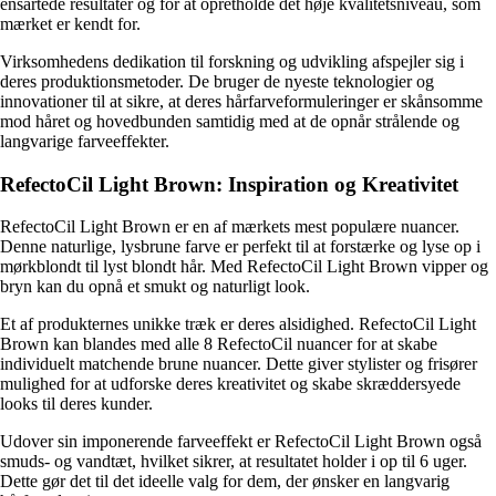
ensartede resultater og for at opretholde det høje kvalitetsniveau, som
mærket er kendt for.
Virksomhedens dedikation til forskning og udvikling afspejler sig i
deres produktionsmetoder. De bruger de nyeste teknologier og
innovationer til at sikre, at deres hårfarveformuleringer er skånsomme
mod håret og hovedbunden samtidig med at de opnår strålende og
langvarige farveeffekter.
RefectoCil Light Brown: Inspiration og Kreativitet
RefectoCil Light Brown er en af mærkets mest populære nuancer.
Denne naturlige, lysbrune farve er perfekt til at forstærke og lyse op i
mørkblondt til lyst blondt hår. Med RefectoCil Light Brown vipper og
bryn kan du opnå et smukt og naturligt look.
Et af produkternes unikke træk er deres alsidighed. RefectoCil Light
Brown kan blandes med alle 8 RefectoCil nuancer for at skabe
individuelt matchende brune nuancer. Dette giver stylister og frisører
mulighed for at udforske deres kreativitet og skabe skræddersyede
looks til deres kunder.
Udover sin imponerende farveeffekt er RefectoCil Light Brown også
smuds- og vandtæt, hvilket sikrer, at resultatet holder i op til 6 uger.
Dette gør det til det ideelle valg for dem, der ønsker en langvarig