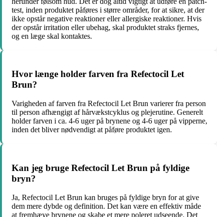
herunder følsom hud. Det er dog altid vigtigt at udføre en patch-
test, inden produktet påføres i større områder, for at sikre, at der
ikke opstår negative reaktioner eller allergiske reaktioner. Hvis
der opstår irritation eller ubehag, skal produktet straks fjernes,
og en læge skal kontaktes.
Hvor længe holder farven fra Refectocil Let
Brun?
Varigheden af farven fra Refectocil Let Brun varierer fra person
til person afhængigt af hårvækstcyklus og plejerutine. Generelt
holder farven i ca. 4-6 uger på brynene og 4-6 uger på vipperne,
inden det bliver nødvendigt at påføre produktet igen.
Kan jeg bruge Refectocil Let Brun på fyldige
bryn?
Ja, Refectocil Let Brun kan bruges på fyldige bryn for at give
dem mere dybde og definition. Det kan være en effektiv måde
at fremhæve brynene og skabe et mere poleret udseende. Det