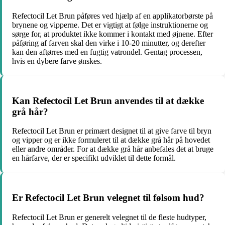
Refectocil Let Brun påføres ved hjælp af en applikatorbørste på
brynene og vipperne. Det er vigtigt at følge instruktionerne og
sørge for, at produktet ikke kommer i kontakt med øjnene. Efter
påføring af farven skal den virke i 10-20 minutter, og derefter
kan den aftørres med en fugtig vatrondel. Gentag processen,
hvis en dybere farve ønskes.
Kan Refectocil Let Brun anvendes til at dække
grå hår?
Refectocil Let Brun er primært designet til at give farve til bryn
og vipper og er ikke formuleret til at dække grå hår på hovedet
eller andre områder. For at dække grå hår anbefales det at bruge
en hårfarve, der er specifikt udviklet til dette formål.
Er Refectocil Let Brun velegnet til følsom hud?
Refectocil Let Brun er generelt velegnet til de fleste hudtyper,