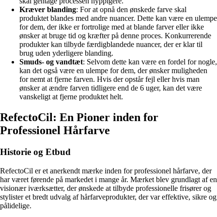
skal gentage processen hyppigere.
Kræver blanding
: For at opnå den ønskede farve skal
produktet blandes med andre nuancer. Dette kan være en ulempe
for dem, der ikke er fortrolige med at blande farver eller ikke
ønsker at bruge tid og kræfter på denne proces. Konkurrerende
produkter kan tilbyde færdigblandede nuancer, der er klar til
brug uden yderligere blanding.
Smuds- og vandtæt
: Selvom dette kan være en fordel for nogle,
kan det også være en ulempe for dem, der ønsker muligheden
for nemt at fjerne farven. Hvis der opstår fejl eller hvis man
ønsker at ændre farven tidligere end de 6 uger, kan det være
vanskeligt at fjerne produktet helt.
RefectoCil: En Pioner inden for
Professionel Hårfarve
Historie og Etbud
RefectoCil er et anerkendt mærke inden for professionel hårfarve, der
har været førende på markedet i mange år. Mærket blev grundlagt af en
visionær iværksætter, der ønskede at tilbyde professionelle frisører og
stylister et bredt udvalg af hårfarveprodukter, der var effektive, sikre og
pålidelige.