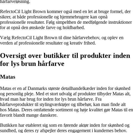
hårfarveløsning.
RefectoCil Light Brown kommer også med en let at bruge formel, der
sikrer, at både professionelle og hjemmebrugere kan opnå
professionelle resultater. Følg simpelthen de medfølgende instruktioner
for at opnå den ønskede farve og holdbarhed.
Vælg RefectoCil Light Brown til dine hårfarvebehov, og oplev en
verden af professionelle resultater og kreativ frihed.
Oversigt over butikker til produkter inden
for lys brun hårfarve
Matas
Matas er en af Danmarks største detailhandelkæder inden for skønhed
og personlig pleje. Med et stort udvalg af produkter tilbyder Matas alt,
hvad man har brug for inden for lys brun hårfarve. Fra
hårfarveprodukter til stylingværktøjer og tilbehør, kan man finde alt
hos Matas. Deres omfattende sortiment og høje kvalitet gør Matas til en
favorit blandt mange danskere.
Butikken har etableret sig som en førende aktør inden for skønhed og
sundhed, og deres ry afspejler deres engagement i kundernes behov.