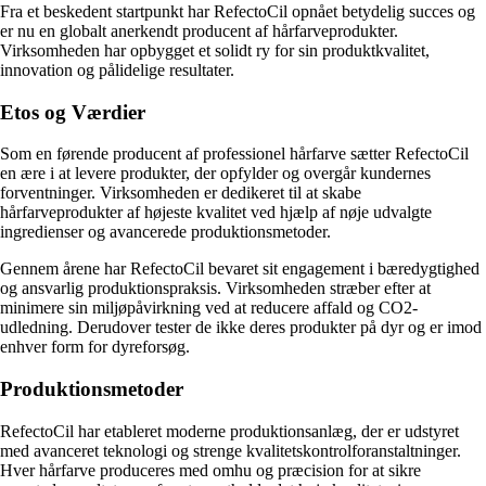
Fra et beskedent startpunkt har RefectoCil opnået betydelig succes og
er nu en globalt anerkendt producent af hårfarveprodukter.
Virksomheden har opbygget et solidt ry for sin produktkvalitet,
innovation og pålidelige resultater.
Etos og Værdier
Som en førende producent af professionel hårfarve sætter RefectoCil
en ære i at levere produkter, der opfylder og overgår kundernes
forventninger. Virksomheden er dedikeret til at skabe
hårfarveprodukter af højeste kvalitet ved hjælp af nøje udvalgte
ingredienser og avancerede produktionsmetoder.
Gennem årene har RefectoCil bevaret sit engagement i bæredygtighed
og ansvarlig produktionspraksis. Virksomheden stræber efter at
minimere sin miljøpåvirkning ved at reducere affald og CO2-
udledning. Derudover tester de ikke deres produkter på dyr og er imod
enhver form for dyreforsøg.
Produktionsmetoder
RefectoCil har etableret moderne produktionsanlæg, der er udstyret
med avanceret teknologi og strenge kvalitetskontrolforanstaltninger.
Hver hårfarve produceres med omhu og præcision for at sikre