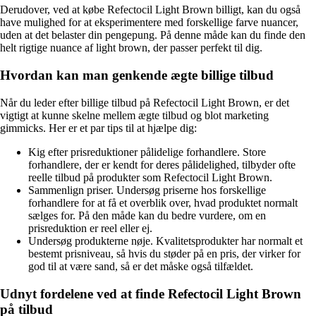
Derudover, ved at købe Refectocil Light Brown billigt, kan du også
have mulighed for at eksperimentere med forskellige farve nuancer,
uden at det belaster din pengepung. På denne måde kan du finde den
helt rigtige nuance af light brown, der passer perfekt til dig.
Hvordan kan man genkende ægte billige tilbud
Når du leder efter billige tilbud på Refectocil Light Brown, er det
vigtigt at kunne skelne mellem ægte tilbud og blot marketing
gimmicks. Her er et par tips til at hjælpe dig:
Kig efter prisreduktioner pålidelige forhandlere. Store
forhandlere, der er kendt for deres pålidelighed, tilbyder ofte
reelle tilbud på produkter som Refectocil Light Brown.
Sammenlign priser. Undersøg priserne hos forskellige
forhandlere for at få et overblik over, hvad produktet normalt
sælges for. På den måde kan du bedre vurdere, om en
prisreduktion er reel eller ej.
Undersøg produkterne nøje. Kvalitetsprodukter har normalt et
bestemt prisniveau, så hvis du støder på en pris, der virker for
god til at være sand, så er det måske også tilfældet.
Udnyt fordelene ved at finde Refectocil Light Brown
på tilbud