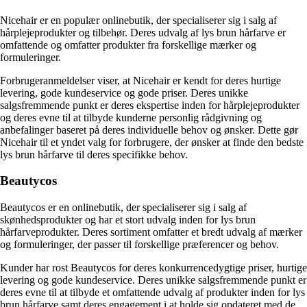
Nicehair er en populær onlinebutik, der specialiserer sig i salg af
hårplejeprodukter og tilbehør. Deres udvalg af lys brun hårfarve er
omfattende og omfatter produkter fra forskellige mærker og
formuleringer.
Forbrugeranmeldelser viser, at Nicehair er kendt for deres hurtige
levering, gode kundeservice og gode priser. Deres unikke
salgsfremmende punkt er deres ekspertise inden for hårplejeprodukter
og deres evne til at tilbyde kunderne personlig rådgivning og
anbefalinger baseret på deres individuelle behov og ønsker. Dette gør
Nicehair til et yndet valg for forbrugere, der ønsker at finde den bedste
lys brun hårfarve til deres specifikke behov.
Beautycos
Beautycos er en onlinebutik, der specialiserer sig i salg af
skønhedsprodukter og har et stort udvalg inden for lys brun
hårfarveprodukter. Deres sortiment omfatter et bredt udvalg af mærker
og formuleringer, der passer til forskellige præferencer og behov.
Kunder har rost Beautycos for deres konkurrencedygtige priser, hurtige
levering og gode kundeservice. Deres unikke salgsfremmende punkt er
deres evne til at tilbyde et omfattende udvalg af produkter inden for lys
brun hårfarve samt deres engagement i at holde sig opdateret med de