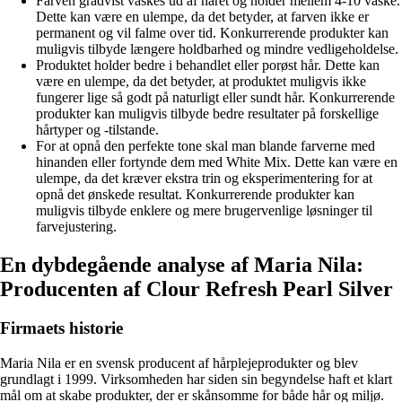
Farven gradvist vaskes ud af håret og holder mellem 4-10 vaske.
Dette kan være en ulempe, da det betyder, at farven ikke er
permanent og vil falme over tid. Konkurrerende produkter kan
muligvis tilbyde længere holdbarhed og mindre vedligeholdelse.
Produktet holder bedre i behandlet eller porøst hår. Dette kan
være en ulempe, da det betyder, at produktet muligvis ikke
fungerer lige så godt på naturligt eller sundt hår. Konkurrerende
produkter kan muligvis tilbyde bedre resultater på forskellige
hårtyper og -tilstande.
For at opnå den perfekte tone skal man blande farverne med
hinanden eller fortynde dem med White Mix. Dette kan være en
ulempe, da det kræver ekstra trin og eksperimentering for at
opnå det ønskede resultat. Konkurrerende produkter kan
muligvis tilbyde enklere og mere brugervenlige løsninger til
farvejustering.
En dybdegående analyse af Maria Nila:
Producenten af Clour Refresh Pearl Silver
Firmaets historie
Maria Nila er en svensk producent af hårplejeprodukter og blev
grundlagt i 1999. Virksomheden har siden sin begyndelse haft et klart
mål om at skabe produkter, der er skånsomme for både hår og miljø.