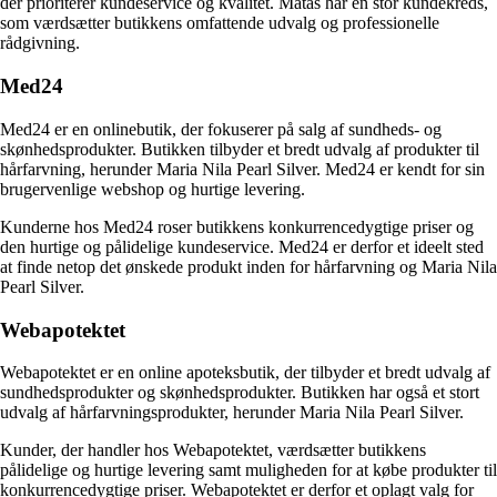
der prioriterer kundeservice og kvalitet. Matas har en stor kundekreds,
som værdsætter butikkens omfattende udvalg og professionelle
rådgivning.
Med24
Med24 er en onlinebutik, der fokuserer på salg af sundheds- og
skønhedsprodukter. Butikken tilbyder et bredt udvalg af produkter til
hårfarvning, herunder Maria Nila Pearl Silver. Med24 er kendt for sin
brugervenlige webshop og hurtige levering.
Kunderne hos Med24 roser butikkens konkurrencedygtige priser og
den hurtige og pålidelige kundeservice. Med24 er derfor et ideelt sted
at finde netop det ønskede produkt inden for hårfarvning og Maria Nila
Pearl Silver.
Webapotektet
Webapotektet er en online apoteksbutik, der tilbyder et bredt udvalg af
sundhedsprodukter og skønhedsprodukter. Butikken har også et stort
udvalg af hårfarvningsprodukter, herunder Maria Nila Pearl Silver.
Kunder, der handler hos Webapotektet, værdsætter butikkens
pålidelige og hurtige levering samt muligheden for at købe produkter til
konkurrencedygtige priser. Webapotektet er derfor et oplagt valg for