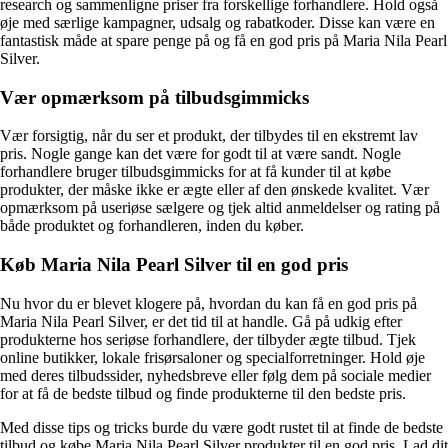
research og sammenligne priser fra forskellige forhandlere. Hold også
øje med særlige kampagner, udsalg og rabatkoder. Disse kan være en
fantastisk måde at spare penge på og få en god pris på Maria Nila Pearl
Silver.
Vær opmærksom på tilbudsgimmicks
Vær forsigtig, når du ser et produkt, der tilbydes til en ekstremt lav
pris. Nogle gange kan det være for godt til at være sandt. Nogle
forhandlere bruger tilbudsgimmicks for at få kunder til at købe
produkter, der måske ikke er ægte eller af den ønskede kvalitet. Vær
opmærksom på useriøse sælgere og tjek altid anmeldelser og rating på
både produktet og forhandleren, inden du køber.
Køb Maria Nila Pearl Silver til en god pris
Nu hvor du er blevet klogere på, hvordan du kan få en god pris på
Maria Nila Pearl Silver, er det tid til at handle. Gå på udkig efter
produkterne hos seriøse forhandlere, der tilbyder ægte tilbud. Tjek
online butikker, lokale frisørsaloner og specialforretninger. Hold øje
med deres tilbudssider, nyhedsbreve eller følg dem på sociale medier
for at få de bedste tilbud og finde produkterne til den bedste pris.
Med disse tips og tricks burde du være godt rustet til at finde de bedste
tilbud og købe Maria Nila Pearl Silver produkter til en god pris. Lad dit