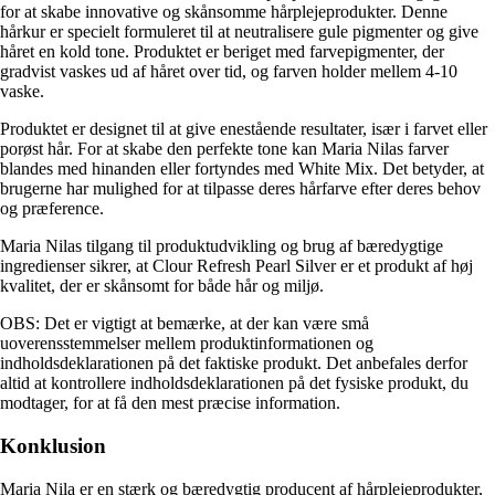
for at skabe innovative og skånsomme hårplejeprodukter. Denne
hårkur er specielt formuleret til at neutralisere gule pigmenter og give
håret en kold tone. Produktet er beriget med farvepigmenter, der
gradvist vaskes ud af håret over tid, og farven holder mellem 4-10
vaske.
Produktet er designet til at give enestående resultater, især i farvet eller
porøst hår. For at skabe den perfekte tone kan Maria Nilas farver
blandes med hinanden eller fortyndes med White Mix. Det betyder, at
brugerne har mulighed for at tilpasse deres hårfarve efter deres behov
og præference.
Maria Nilas tilgang til produktudvikling og brug af bæredygtige
ingredienser sikrer, at Clour Refresh Pearl Silver er et produkt af høj
kvalitet, der er skånsomt for både hår og miljø.
OBS: Det er vigtigt at bemærke, at der kan være små
uoverensstemmelser mellem produktinformationen og
indholdsdeklarationen på det faktiske produkt. Det anbefales derfor
altid at kontrollere indholdsdeklarationen på det fysiske produkt, du
modtager, for at få den mest præcise information.
Konklusion
Maria Nila er en stærk og bæredygtig producent af hårplejeprodukter,