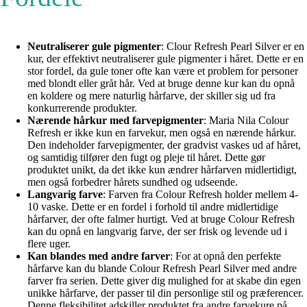
Neutraliserer gule pigmenter
: Clour Refresh Pearl Silver er en
kur, der effektivt neutraliserer gule pigmenter i håret. Dette er en
stor fordel, da gule toner ofte kan være et problem for personer
med blondt eller gråt hår. Ved at bruge denne kur kan du opnå
en koldere og mere naturlig hårfarve, der skiller sig ud fra
konkurrerende produkter.
Nærende hårkur med farvepigmenter
: Maria Nila Colour
Refresh er ikke kun en farvekur, men også en nærende hårkur.
Den indeholder farvepigmenter, der gradvist vaskes ud af håret,
og samtidig tilfører den fugt og pleje til håret. Dette gør
produktet unikt, da det ikke kun ændrer hårfarven midlertidigt,
men også forbedrer hårets sundhed og udseende.
Langvarig farve
: Farven fra Colour Refresh holder mellem 4-
10 vaske. Dette er en fordel i forhold til andre midlertidige
hårfarver, der ofte falmer hurtigt. Ved at bruge Colour Refresh
kan du opnå en langvarig farve, der ser frisk og levende ud i
flere uger.
Kan blandes med andre farver
: For at opnå den perfekte
hårfarve kan du blande Colour Refresh Pearl Silver med andre
farver fra serien. Dette giver dig mulighed for at skabe din egen
unikke hårfarve, der passer til din personlige stil og præferencer.
Denne fleksibilitet adskiller produktet fra andre farvekure på