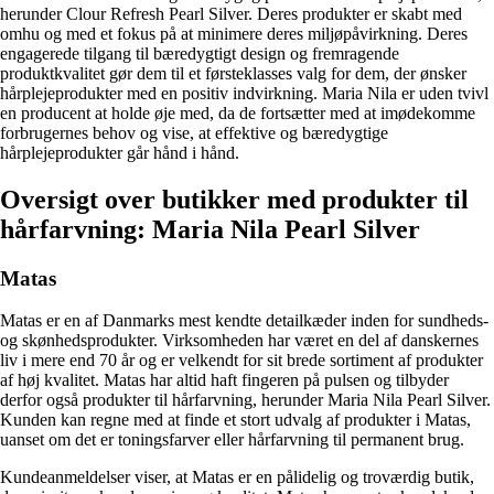
herunder Clour Refresh Pearl Silver. Deres produkter er skabt med
omhu og med et fokus på at minimere deres miljøpåvirkning. Deres
engagerede tilgang til bæredygtigt design og fremragende
produktkvalitet gør dem til et førsteklasses valg for dem, der ønsker
hårplejeprodukter med en positiv indvirkning. Maria Nila er uden tvivl
en producent at holde øje med, da de fortsætter med at imødekomme
forbrugernes behov og vise, at effektive og bæredygtige
hårplejeprodukter går hånd i hånd.
Oversigt over butikker med produkter til
hårfarvning: Maria Nila Pearl Silver
Matas
Matas er en af Danmarks mest kendte detailkæder inden for sundheds-
og skønhedsprodukter. Virksomheden har været en del af danskernes
liv i mere end 70 år og er velkendt for sit brede sortiment af produkter
af høj kvalitet. Matas har altid haft fingeren på pulsen og tilbyder
derfor også produkter til hårfarvning, herunder Maria Nila Pearl Silver.
Kunden kan regne med at finde et stort udvalg af produkter i Matas,
uanset om det er toningsfarver eller hårfarvning til permanent brug.
Kundeanmeldelser viser, at Matas er en pålidelig og troværdig butik,