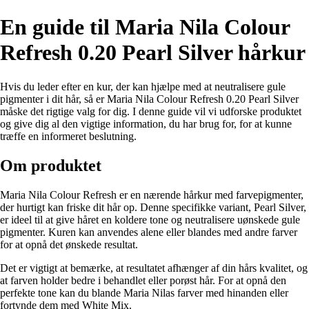
En guide til Maria Nila Colour
Refresh 0.20 Pearl Silver hårkur
Hvis du leder efter en kur, der kan hjælpe med at neutralisere gule
pigmenter i dit hår, så er Maria Nila Colour Refresh 0.20 Pearl Silver
måske det rigtige valg for dig. I denne guide vil vi udforske produktet
og give dig al den vigtige information, du har brug for, for at kunne
træffe en informeret beslutning.
Om produktet
Maria Nila Colour Refresh er en nærende hårkur med farvepigmenter,
der hurtigt kan friske dit hår op. Denne specifikke variant, Pearl Silver,
er ideel til at give håret en koldere tone og neutralisere uønskede gule
pigmenter. Kuren kan anvendes alene eller blandes med andre farver
for at opnå det ønskede resultat.
Det er vigtigt at bemærke, at resultatet afhænger af din hårs kvalitet, og
at farven holder bedre i behandlet eller porøst hår. For at opnå den
perfekte tone kan du blande Maria Nilas farver med hinanden eller
fortynde dem med White Mix.