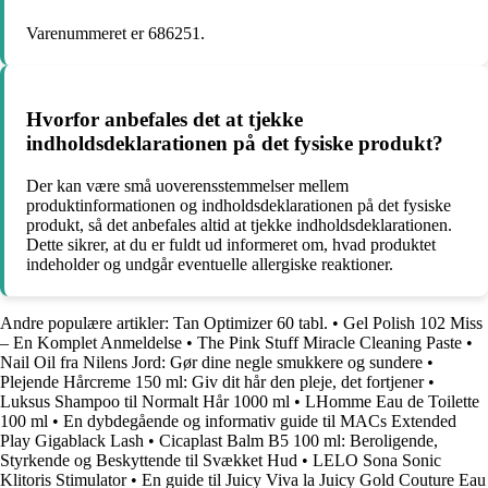
Varenummeret er 686251.
Hvorfor anbefales det at tjekke
indholdsdeklarationen på det fysiske produkt?
Der kan være små uoverensstemmelser mellem
produktinformationen og indholdsdeklarationen på det fysiske
produkt, så det anbefales altid at tjekke indholdsdeklarationen.
Dette sikrer, at du er fuldt ud informeret om, hvad produktet
indeholder og undgår eventuelle allergiske reaktioner.
Andre populære artikler:
Tan Optimizer 60 tabl.
•
Gel Polish 102 Miss
– En Komplet Anmeldelse
•
The Pink Stuff Miracle Cleaning Paste
•
Nail Oil fra Nilens Jord: Gør dine negle smukkere og sundere
•
Plejende Hårcreme 150 ml: Giv dit hår den pleje, det fortjener
•
Luksus Shampoo til Normalt Hår 1000 ml
•
LHomme Eau de Toilette
100 ml
•
En dybdegående og informativ guide til MACs Extended
Play Gigablack Lash
•
Cicaplast Balm B5 100 ml: Beroligende,
Styrkende og Beskyttende til Svækket Hud
•
LELO Sona Sonic
Klitoris Stimulator
•
En guide til Juicy Viva la Juicy Gold Couture Eau