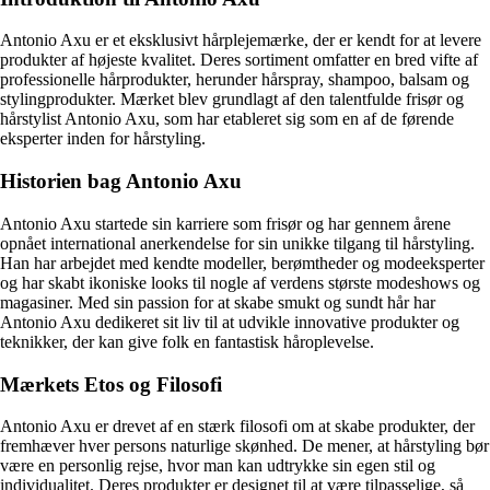
Antonio Axu er et eksklusivt hårplejemærke, der er kendt for at levere
produkter af højeste kvalitet. Deres sortiment omfatter en bred vifte af
professionelle hårprodukter, herunder hårspray, shampoo, balsam og
stylingprodukter. Mærket blev grundlagt af den talentfulde frisør og
hårstylist Antonio Axu, som har etableret sig som en af de førende
eksperter inden for hårstyling.
Historien bag Antonio Axu
Antonio Axu startede sin karriere som frisør og har gennem årene
opnået international anerkendelse for sin unikke tilgang til hårstyling.
Han har arbejdet med kendte modeller, berømtheder og modeeksperter
og har skabt ikoniske looks til nogle af verdens største modeshows og
magasiner. Med sin passion for at skabe smukt og sundt hår har
Antonio Axu dedikeret sit liv til at udvikle innovative produkter og
teknikker, der kan give folk en fantastisk håroplevelse.
Mærkets Etos og Filosofi
Antonio Axu er drevet af en stærk filosofi om at skabe produkter, der
fremhæver hver persons naturlige skønhed. De mener, at hårstyling bør
være en personlig rejse, hvor man kan udtrykke sin egen stil og
individualitet. Deres produkter er designet til at være tilpasselige, så