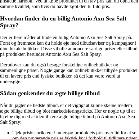
ønskede hårlook. Ved at købe produktet til en lav pris kan du opnå den
samme kvalitet, som hvis du havde købt den til fuld pris.
Hvordan finder du en billig Antonio Axu Sea Salt
Spray?
Der er flere måder at finde en billig Antonio Axu Sea Salt Spray på.
Først og fremmest kan du holde øje med tilbudsaviser og kampagner i
dine lokale butikker. Disse vil ofte annoncere særlige priser eller tilbud
på produkter, herunder Antonio Axu Sea Salt Spray.
Derudover kan du også besøge forskellige onlinebutikker og
sammenligne priser. Nogle gange kan onlinebutikker tilbyde produktet
til en lavere pris end fysiske butikker, så det kan være værd at
undersøge.
Sådan genkender du ægte billige tilbud
Når du jagter de bedste tilbud, er det vigtigt at kunne skelne mellem
ægte billige tilbud og blot markedsføringstricks. Her er nogle tip til at
hjælpe dig med at identificere ægte billige tilbud på Antonio Axu Sea
Salt Spray:
Tjek prishistorikken: Undersøg produktets pris over tid for at se,
om den nuværende pris er faktisk lav i forhold til tidligere priser.