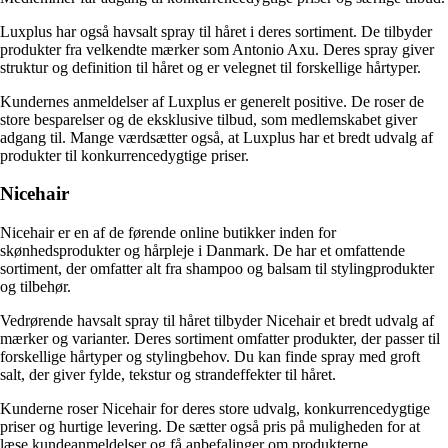
Luxplus har også havsalt spray til håret i deres sortiment. De tilbyder
produkter fra velkendte mærker som Antonio Axu. Deres spray giver
struktur og definition til håret og er velegnet til forskellige hårtyper.
Kundernes anmeldelser af Luxplus er generelt positive. De roser de
store besparelser og de eksklusive tilbud, som medlemskabet giver
adgang til. Mange værdsætter også, at Luxplus har et bredt udvalg af
produkter til konkurrencedygtige priser.
Nicehair
Nicehair er en af de førende online butikker inden for
skønhedsprodukter og hårpleje i Danmark. De har et omfattende
sortiment, der omfatter alt fra shampoo og balsam til stylingprodukter
og tilbehør.
Vedrørende havsalt spray til håret tilbyder Nicehair et bredt udvalg af
mærker og varianter. Deres sortiment omfatter produkter, der passer til
forskellige hårtyper og stylingbehov. Du kan finde spray med groft
salt, der giver fylde, tekstur og strandeffekter til håret.
Kunderne roser Nicehair for deres store udvalg, konkurrencedygtige
priser og hurtige levering. De sætter også pris på muligheden for at
læse kundeanmeldelser og få anbefalinger om produkterne.