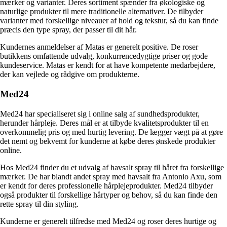
mærker og varianter. Deres sortiment spænder fra økologiske og
naturlige produkter til mere traditionelle alternativer. De tilbyder
varianter med forskellige niveauer af hold og tekstur, så du kan finde
præcis den type spray, der passer til dit hår.
Kundernes anmeldelser af Matas er generelt positive. De roser
butikkens omfattende udvalg, konkurrencedygtige priser og gode
kundeservice. Matas er kendt for at have kompetente medarbejdere,
der kan vejlede og rådgive om produkterne.
Med24
Med24 har specialiseret sig i online salg af sundhedsprodukter,
herunder hårpleje. Deres mål er at tilbyde kvalitetsprodukter til en
overkommelig pris og med hurtig levering. De lægger vægt på at gøre
det nemt og bekvemt for kunderne at købe deres ønskede produkter
online.
Hos Med24 finder du et udvalg af havsalt spray til håret fra forskellige
mærker. De har blandt andet spray med havsalt fra Antonio Axu, som
er kendt for deres professionelle hårplejeprodukter. Med24 tilbyder
også produkter til forskellige hårtyper og behov, så du kan finde den
rette spray til din styling.
Kunderne er generelt tilfredse med Med24 og roser deres hurtige og