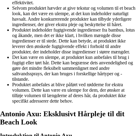
effektivitet.
Selvom produktet hævder at give tekstur og volumen til et beach
look, kan det være en ulempe, at det kun indeholder naturligt
havsalt. Andre konkurrerende produkter kan tilbyde yderligere
ingredienser, der giver ekstra pleje og beskyttelse til håret.
Produktet indeholder fugtgivende ingredienser fra bambus, lotus
og åkande, men det er ikke klart, i hvilken mængde disse
ingredienser er til stede. Dette kan betyde, at produktet ikke
leverer den ønskede fugtgivende effekt i forhold til andre
produkter, der indeholder disse ingredienser i større mængder.
Det kan være en ulempe, at produktet kun anbefales til brug i
fugtigt eller tørt hår. Dette kan begrænse dets anvendelighed og
gøre det mindre fleksibelt sammenlignet med andre
saltvandssprays, der kan bruges i forskellige hårtyper og -
tilstande.
Produktet anbefales at blive påført ved rødderne for ekstra
volumen. Dette kan være en ulempe for dem, der ønsker at
tilføje volumen til længderne af deres hår, da produktet ikke
specifikt adresserer dette behov.
Antonio Axu: Eksklusivt Hårpleje til dit
Beach Look
Introduktion til Antonio Axu