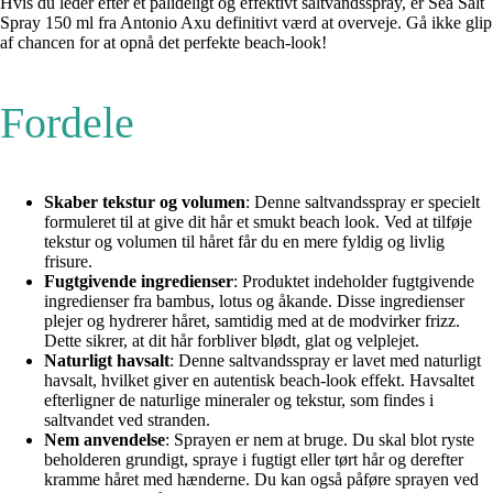
Hvis du leder efter et pålideligt og effektivt saltvandsspray, er Sea Salt
Spray 150 ml fra Antonio Axu definitivt værd at overveje. Gå ikke glip
af chancen for at opnå det perfekte beach-look!
Fordele
Skaber tekstur og volumen
: Denne saltvandsspray er specielt
formuleret til at give dit hår et smukt beach look. Ved at tilføje
tekstur og volumen til håret får du en mere fyldig og livlig
frisure.
Fugtgivende ingredienser
: Produktet indeholder fugtgivende
ingredienser fra bambus, lotus og åkande. Disse ingredienser
plejer og hydrerer håret, samtidig med at de modvirker frizz.
Dette sikrer, at dit hår forbliver blødt, glat og velplejet.
Naturligt havsalt
: Denne saltvandsspray er lavet med naturligt
havsalt, hvilket giver en autentisk beach-look effekt. Havsaltet
efterligner de naturlige mineraler og tekstur, som findes i
saltvandet ved stranden.
Nem anvendelse
: Sprayen er nem at bruge. Du skal blot ryste
beholderen grundigt, spraye i fugtigt eller tørt hår og derefter
kramme håret med hænderne. Du kan også påføre sprayen ved