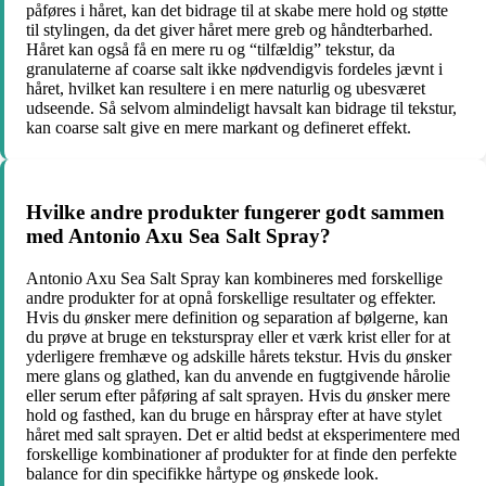
påføres i håret, kan det bidrage til at skabe mere hold og støtte
til stylingen, da det giver håret mere greb og håndterbarhed.
Håret kan også få en mere ru og “tilfældig” tekstur, da
granulaterne af coarse salt ikke nødvendigvis fordeles jævnt i
håret, hvilket kan resultere i en mere naturlig og ubesværet
udseende. Så selvom almindeligt havsalt kan bidrage til tekstur,
kan coarse salt give en mere markant og defineret effekt.
Hvilke andre produkter fungerer godt sammen
med Antonio Axu Sea Salt Spray?
Antonio Axu Sea Salt Spray kan kombineres med forskellige
andre produkter for at opnå forskellige resultater og effekter.
Hvis du ønsker mere definition og separation af bølgerne, kan
du prøve at bruge en teksturspray eller et værk krist eller for at
yderligere fremhæve og adskille hårets tekstur. Hvis du ønsker
mere glans og glathed, kan du anvende en fugtgivende hårolie
eller serum efter påføring af salt sprayen. Hvis du ønsker mere
hold og fasthed, kan du bruge en hårspray efter at have stylet
håret med salt sprayen. Det er altid bedst at eksperimentere med
forskellige kombinationer af produkter for at finde den perfekte
balance for din specifikke hårtype og ønskede look.