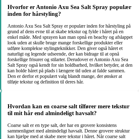
Hvorfor er Antonio Axu Sea Salt Spray populær
inden for hårstyling?
Antonio Axu Sea Salt Spray er populær inden for hårstyling på
grund af dens evne til at skabe tekstur og fylde i håret på en
enkel måde. Med sprayen kan man opnå en beachy og afslappet
look uden at skulle bruge mange forskellige produkter eller
udføre komplekse stylingteknikker. Den giver også håret et
naturligt og legende udseende, der kan bidrage til at opnå
forskellige frisurer og stilarter. Derudover er Antonio Axu Sea
Salt Spray også kendt for sin holdbarhed, hvilket betyder, at den
kan holde håret på plads i længere tid uden at falde sammen.
Den er derfor et populært valg blandt mange, der ønsker at
tilføje tekstur og definition til deres hår.
Hvordan kan en coarse salt tilfører mere tekstur
til mit hår end almindeligt havsalt?
Coarse salt er en type salt, der har en grovere konsistens
sammenlignet med almindeligt havsalt. Denne grovere struktur
kan hjælpe med at skabe mere tekstur i håret. Når coarse salt