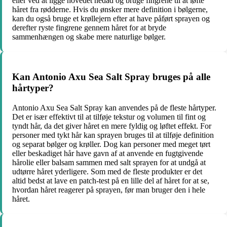
eller ved at ligge hovedet nedad og bruge fingrene til at løfte
håret fra rødderne. Hvis du ønsker mere definition i bølgerne,
kan du også bruge et krøllejern efter at have påført sprayen og
derefter ryste fingrene gennem håret for at bryde
sammenhængen og skabe mere naturlige bølger.
Kan Antonio Axu Sea Salt Spray bruges på alle
hårtyper?
Antonio Axu Sea Salt Spray kan anvendes på de fleste hårtyper.
Det er især effektivt til at tilføje tekstur og volumen til fint og
tyndt hår, da det giver håret en mere fyldig og løftet effekt. For
personer med tykt hår kan sprayen bruges til at tilføje definition
og separat bølger og krøller. Dog kan personer med meget tørt
eller beskadiget hår have gavn af at anvende en fugtgivende
hårolie eller balsam sammen med salt sprayen for at undgå at
udtørre håret yderligere. Som med de fleste produkter er det
altid bedst at lave en patch-test på en lille del af håret for at se,
hvordan håret reagerer på sprayen, før man bruger den i hele
håret.