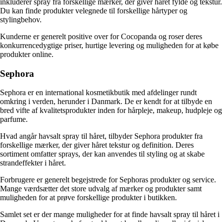
inkluderer spray fra forskellige mærker, der giver håret fylde og tekstur.
Du kan finde produkter velegnede til forskellige hårtyper og
stylingbehov.
Kunderne er generelt positive over for Cocopanda og roser deres
konkurrencedygtige priser, hurtige levering og muligheden for at købe
produkter online.
Sephora
Sephora er en international kosmetikbutik med afdelinger rundt
omkring i verden, herunder i Danmark. De er kendt for at tilbyde en
bred vifte af kvalitetsprodukter inden for hårpleje, makeup, hudpleje og
parfume.
Hvad angår havsalt spray til håret, tilbyder Sephora produkter fra
forskellige mærker, der giver håret tekstur og definition. Deres
sortiment omfatter sprays, der kan anvendes til styling og at skabe
strandeffekter i håret.
Forbrugere er generelt begejstrede for Sephoras produkter og service.
Mange værdsætter det store udvalg af mærker og produkter samt
muligheden for at prøve forskellige produkter i butikken.
Samlet set er der mange muligheder for at finde havsalt spray til håret i