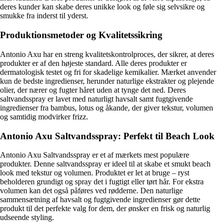
deres kunder kan skabe deres unikke look og føle sig selvsikre og
smukke fra inderst til yderst.
Produktionsmetoder og Kvalitetssikring
Antonio Axu har en streng kvalitetskontrolproces, der sikrer, at deres
produkter er af den højeste standard. Alle deres produkter er
dermatologisk testet og fri for skadelige kemikalier. Mærket anvender
kun de bedste ingredienser, herunder naturlige ekstrakter og plejende
olier, der nærer og fugter håret uden at tynge det ned. Deres
saltvandsspray er lavet med naturligt havsalt samt fugtgivende
ingredienser fra bambus, lotus og åkande, der giver tekstur, volumen
og samtidig modvirker frizz.
Antonio Axu Saltvandsspray: Perfekt til Beach Look
Antonio Axu Saltvandsspray er et af mærkets mest populære
produkter. Denne saltvandsspray er ideel til at skabe et smukt beach
look med tekstur og volumen. Produktet er let at bruge – ryst
beholderen grundigt og spray det i fugtigt eller tørt hår. For ekstra
volumen kan det også påføres ved rødderne. Den naturlige
sammensætning af havsalt og fugtgivende ingredienser gør dette
produkt til det perfekte valg for dem, der ønsker en frisk og naturlig
udseende styling.