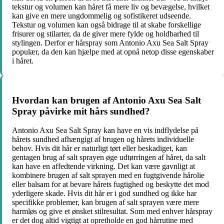
tekstur og volumen kan håret få mere liv og bevægelse, hvilket
kan give en mere ungdommelig og sofistikeret udseende.
Tekstur og volumen kan også bidrage til at skabe forskellige
frisurer og stilarter, da de giver mere fylde og holdbarhed til
stylingen. Derfor er hårspray som Antonio Axu Sea Salt Spray
populær, da den kan hjælpe med at opnå netop disse egenskaber
i håret.
Hvordan kan brugen af Antonio Axu Sea Salt
Spray påvirke mit hårs sundhed?
Antonio Axu Sea Salt Spray kan have en vis indflydelse på
hårets sundhed afhængigt af brugen og hårets individuelle
behov. Hvis dit hår er naturligt tørt eller beskadiget, kan
gentagen brug af salt sprayen øge udtørringen af håret, da salt
kan have en affedtende virkning. Det kan være gavnligt at
kombinere brugen af salt sprayen med en fugtgivende hårolie
eller balsam for at bevare hårets fugtighed og beskytte det mod
yderligere skade. Hvis dit hår er i god sundhed og ikke har
specifikke problemer, kan brugen af salt sprayen være mere
harmløs og give et ønsket stilresultat. Som med enhver hårspray
er det dog altid vigtigt at opretholde en god hårrutine med