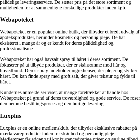
pålidelige leveringsservice. De sætter pris på det store sortiment og
muligheden for at sammenligne forskellige produkter inden køb.
Webapoteket
Webapoteket er en populær online butik, der tilbyder et bredt udvalg af
apoteksprodukter, herunder kosmetik og personlig pleje. De har
eksisteret i mange år og er kendt for deres pålidelighed og
professionalisme.
Webapoteket har også havsalt spray til håret i deres sortiment. De
fokuserer på at tilbyde produkter, der er skånsomme mod hår og
hovedbund. Deres spray indeholder ingredienser, der plejer og styrker
håret. Du kan finde spray med groft salt, der giver tekstur og fylde til
håret.
Kundernes anmeldelser viser, at mange foretrækker at handle hos
Webapoteket på grund af deres troværdighed og gode service. De roser
den nemme bestillingsproces og den hurtige levering.
Luxplus
Luxplus er en online medlemsklub, der tilbyder eksklusive rabatter på
mærkevareprodukter inden for skønhed og personlig pleje.
Medlemmer får adgang til konkurrencedygtige priser og særlige tilbud.