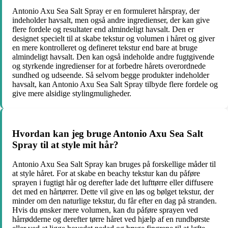
Antonio Axu Sea Salt Spray er en formuleret hårspray, der
indeholder havsalt, men også andre ingredienser, der kan give
flere fordele og resultater end almindeligt havsalt. Den er
designet specielt til at skabe tekstur og volumen i håret og giver
en mere kontrolleret og defineret tekstur end bare at bruge
almindeligt havsalt. Den kan også indeholde andre fugtgivende
og styrkende ingredienser for at forbedre hårets overordnede
sundhed og udseende. Så selvom begge produkter indeholder
havsalt, kan Antonio Axu Sea Salt Spray tilbyde flere fordele og
give mere alsidige stylingmuligheder.
Hvordan kan jeg bruge Antonio Axu Sea Salt
Spray til at style mit hår?
Antonio Axu Sea Salt Spray kan bruges på forskellige måder til
at style håret. For at skabe en beachy tekstur kan du påføre
sprayen i fugtigt hår og derefter lade det lufttørre eller diffusere
det med en hårtørrer. Dette vil give en løs og bølget tekstur, der
minder om den naturlige tekstur, du får efter en dag på stranden.
Hvis du ønsker mere volumen, kan du påføre sprayen ved
hårrødderne og derefter tørre håret ved hjælp af en rundbørste