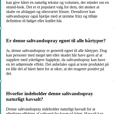
kan give håret en naturlig tekstur og volumen, der minder om en
strand-look. Det er et populært valg for dem, der ønsker at
skabe en afslappet og ubesværet frisure. Derudover kan
saltvandsspray også hjælpe med at tæmme frizz og tilføje
definition til bølget eller krøllet hår.
Er denne saltvandsspray egnet til alle hårtyper?
Ja, denne saltvandsspray er generelt egnet til alle hårtyper. Dog
kan personer med meget tørt eller skadet hår have gavn af at
supplere med yderligere fugtpleje, da saltvandsspray kan have
en let udtørrende effekt. Det anbefales også at teste produktet på
en lille del af håret først for at sikre, at det reagerer positivt på
det.
Hvorfor indeholder denne saltvandsspray
naturligt havsalt?
Denne saltvandsspray indeholder naturligt havsalt for at
efterligne effekten af saltvand fra havet på håret. Havsalt kan