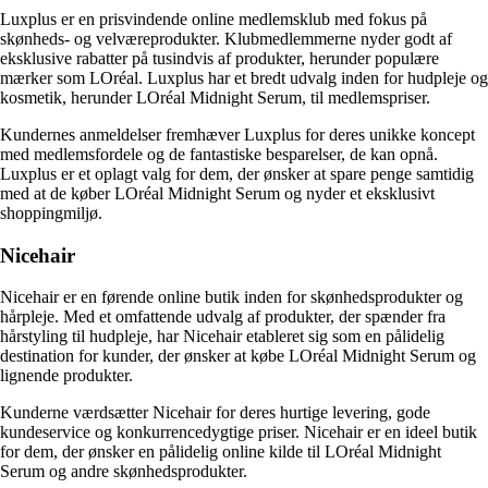
Luxplus er en prisvindende online medlemsklub med fokus på
skønheds- og velværeprodukter. Klubmedlemmerne nyder godt af
eksklusive rabatter på tusindvis af produkter, herunder populære
mærker som LOréal. Luxplus har et bredt udvalg inden for hudpleje og
kosmetik, herunder LOréal Midnight Serum, til medlemspriser.
Kundernes anmeldelser fremhæver Luxplus for deres unikke koncept
med medlemsfordele og de fantastiske besparelser, de kan opnå.
Luxplus er et oplagt valg for dem, der ønsker at spare penge samtidig
med at de køber LOréal Midnight Serum og nyder et eksklusivt
shoppingmiljø.
Nicehair
Nicehair er en førende online butik inden for skønhedsprodukter og
hårpleje. Med et omfattende udvalg af produkter, der spænder fra
hårstyling til hudpleje, har Nicehair etableret sig som en pålidelig
destination for kunder, der ønsker at købe LOréal Midnight Serum og
lignende produkter.
Kunderne værdsætter Nicehair for deres hurtige levering, gode
kundeservice og konkurrencedygtige priser. Nicehair er en ideel butik
for dem, der ønsker en pålidelig online kilde til LOréal Midnight
Serum og andre skønhedsprodukter.