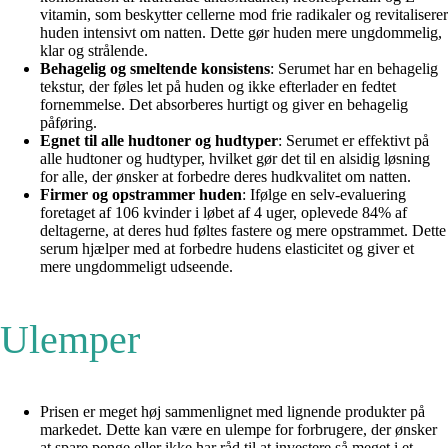
vitamin, som beskytter cellerne mod frie radikaler og revitaliserer
huden intensivt om natten. Dette gør huden mere ungdommelig,
klar og strålende.
Behagelig og smeltende konsistens
: Serumet har en behagelig
tekstur, der føles let på huden og ikke efterlader en fedtet
fornemmelse. Det absorberes hurtigt og giver en behagelig
påføring.
Egnet til alle hudtoner og hudtyper
: Serumet er effektivt på
alle hudtoner og hudtyper, hvilket gør det til en alsidig løsning
for alle, der ønsker at forbedre deres hudkvalitet om natten.
Firmer og opstrammer huden
: Ifølge en selv-evaluering
foretaget af 106 kvinder i løbet af 4 uger, oplevede 84% af
deltagerne, at deres hud føltes fastere og mere opstrammet. Dette
serum hjælper med at forbedre hudens elasticitet og giver et
mere ungdommeligt udseende.
Ulemper
Prisen er meget høj sammenlignet med lignende produkter på
markedet. Dette kan være en ulempe for forbrugere, der ønsker
at spare penge eller ikke har råd til at investere så meget i et