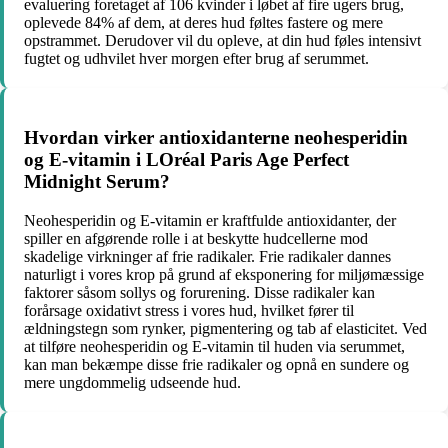
evaluering foretaget af 106 kvinder i løbet af fire ugers brug,
oplevede 84% af dem, at deres hud føltes fastere og mere
opstrammet. Derudover vil du opleve, at din hud føles intensivt
fugtet og udhvilet hver morgen efter brug af serummet.
Hvordan virker antioxidanterne neohesperidin
og E-vitamin i LOréal Paris Age Perfect
Midnight Serum?
Neohesperidin og E-vitamin er kraftfulde antioxidanter, der
spiller en afgørende rolle i at beskytte hudcellerne mod
skadelige virkninger af frie radikaler. Frie radikaler dannes
naturligt i vores krop på grund af eksponering for miljømæssige
faktorer såsom sollys og forurening. Disse radikaler kan
forårsage oxidativt stress i vores hud, hvilket fører til
ældningstegn som rynker, pigmentering og tab af elasticitet. Ved
at tilføre neohesperidin og E-vitamin til huden via serummet,
kan man bekæmpe disse frie radikaler og opnå en sundere og
mere ungdommelig udseende hud.