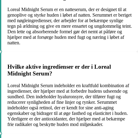
Loreal Midnight Serum er en natteserum, der er designet til at
genoplive og styrke huden i løbet af natten. Serummet er beriget
med nøgleingredienser, der arbejder for at bekæmpe synlige
tegn på ældning og give en mere ensartet og ungdommelig teint.
Den lette og absorberende formel gør det nemt at påføre og
hjælper med at forsørge huden med fugt og næring i løbet af
natten.
Hvilke aktive ingredienser er der i Loreal
Midnight Serum?
Loreal Midnight Serum indeholder en kraftfuld kombination af
ingredienser, der hjælper med at forbedre hudens udseende og
sundhed. Den indeholder hyaluronsyre, der tilfører fugt og
reducerer synligheden af fine linjer og rynker. Serummet
indeholder også retinol, der er kendt for sine anti-aging
egenskaber og bidrager til at øge fasthed og elasticitet i huden.
Yderligere er der antioxidanter, der hjælper med at bekæmpe
frie radikaler og beskytte huden mod miljøskader.