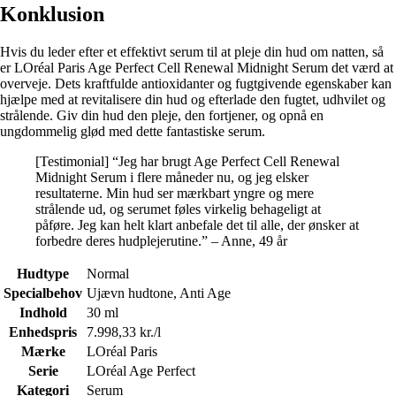
Konklusion
Hvis du leder efter et effektivt serum til at pleje din hud om natten, så
er LOréal Paris Age Perfect Cell Renewal Midnight Serum det værd at
overveje. Dets kraftfulde antioxidanter og fugtgivende egenskaber kan
hjælpe med at revitalisere din hud og efterlade den fugtet, udhvilet og
strålende. Giv din hud den pleje, den fortjener, og opnå en
ungdommelig glød med dette fantastiske serum.
[Testimonial] “Jeg har brugt Age Perfect Cell Renewal
Midnight Serum i flere måneder nu, og jeg elsker
resultaterne. Min hud ser mærkbart yngre og mere
strålende ud, og serumet føles virkelig behageligt at
påføre. Jeg kan helt klart anbefale det til alle, der ønsker at
forbedre deres hudplejerutine.” – Anne, 49 år
Hudtype
Normal
Specialbehov
Ujævn hudtone, Anti Age
Indhold
30 ml
Enhedspris
7.998,33 kr./l
Mærke
LOréal Paris
Serie
LOréal Age Perfect
Kategori
Serum