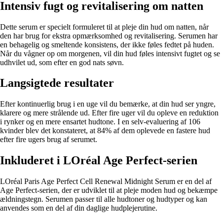
Intensiv fugt og revitalisering om natten
Dette serum er specielt formuleret til at pleje din hud om natten, når
den har brug for ekstra opmærksomhed og revitalisering. Serumen har
en behagelig og smeltende konsistens, der ikke føles fedtet på huden.
Når du vågner op om morgenen, vil din hud føles intensivt fugtet og se
udhvilet ud, som efter en god nats søvn.
Langsigtede resultater
Efter kontinuerlig brug i en uge vil du bemærke, at din hud ser yngre,
klarere og mere strålende ud. Efter fire uger vil du opleve en reduktion
i rynker og en mere ensartet hudtone. I en selv-evaluering af 106
kvinder blev det konstateret, at 84% af dem oplevede en fastere hud
efter fire ugers brug af serumet.
Inkluderet i LOréal Age Perfect-serien
LOréal Paris Age Perfect Cell Renewal Midnight Serum er en del af
Age Perfect-serien, der er udviklet til at pleje moden hud og bekæmpe
ældningstegn. Serumen passer til alle hudtoner og hudtyper og kan
anvendes som en del af din daglige hudplejerutine.