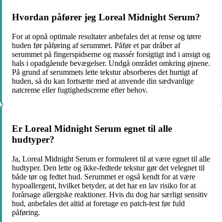
Hvordan påfører jeg Loreal Midnight Serum?
For at opnå optimale resultater anbefales det at rense og tørre
huden før påføring af serummet. Påfør et par dråber af
serummet på fingerspidserne og massér forsigtigt ind i ansigt og
hals i opadgående bevægelser. Undgå området omkring øjnene.
På grund af serummets lette tekstur absorberes det hurtigt af
huden, så du kan fortsætte med at anvende din sædvanlige
natcreme eller fugtighedscreme efter behov.
Er Loreal Midnight Serum egnet til alle
hudtyper?
Ja, Loreal Midnight Serum er formuleret til at være egnet til alle
hudtyper. Den lette og ikke-fedtede tekstur gør det velegnet til
både tør og fedtet hud. Serummet er også kendt for at være
hypoallergent, hvilket betyder, at det har en lav risiko for at
forårsage allergiske reaktioner. Hvis du dog har særligt sensitiv
hud, anbefales det altid at foretage en patch-test før fuld
påføring.