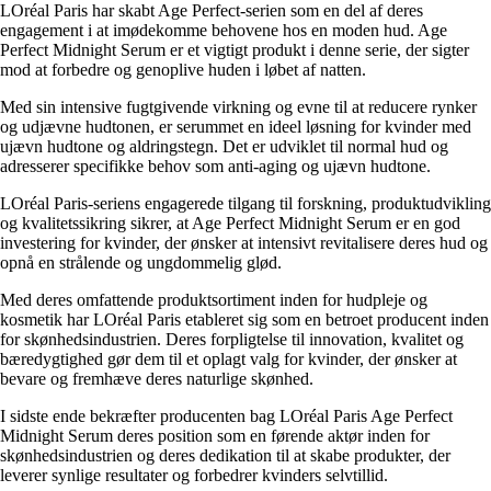
LOréal Paris har skabt Age Perfect-serien som en del af deres
engagement i at imødekomme behovene hos en moden hud. Age
Perfect Midnight Serum er et vigtigt produkt i denne serie, der sigter
mod at forbedre og genoplive huden i løbet af natten.
Med sin intensive fugtgivende virkning og evne til at reducere rynker
og udjævne hudtonen, er serummet en ideel løsning for kvinder med
ujævn hudtone og aldringstegn. Det er udviklet til normal hud og
adresserer specifikke behov som anti-aging og ujævn hudtone.
LOréal Paris-seriens engagerede tilgang til forskning, produktudvikling
og kvalitetssikring sikrer, at Age Perfect Midnight Serum er en god
investering for kvinder, der ønsker at intensivt revitalisere deres hud og
opnå en strålende og ungdommelig glød.
Med deres omfattende produktsortiment inden for hudpleje og
kosmetik har LOréal Paris etableret sig som en betroet producent inden
for skønhedsindustrien. Deres forpligtelse til innovation, kvalitet og
bæredygtighed gør dem til et oplagt valg for kvinder, der ønsker at
bevare og fremhæve deres naturlige skønhed.
I sidste ende bekræfter producenten bag LOréal Paris Age Perfect
Midnight Serum deres position som en førende aktør inden for
skønhedsindustrien og deres dedikation til at skabe produkter, der
leverer synlige resultater og forbedrer kvinders selvtillid.