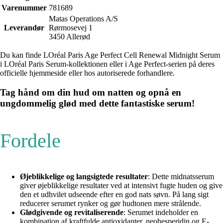
Varenummer
781689
Matas Operations A/S
Leverandør
Rørmosevej 1
3450 Allerød
Du kan finde LOréal Paris Age Perfect Cell Renewal Midnight Serum
i LOréal Paris Serum-kollektionen eller i Age Perfect-serien på deres
officielle hjemmeside eller hos autoriserede forhandlere.
Tag hånd om din hud om natten og opnå en
ungdommelig glød med dette fantastiske serum!
Fordele
Øjeblikkelige og langsigtede resultater
: Dette midnatsserum
giver øjeblikkelige resultater ved at intensivt fugte huden og give
den et udhvilet udseende efter en god nats søvn. På lang sigt
reducerer serumet rynker og gør hudtonen mere strålende.
Glødgivende og revitaliserende
: Serumet indeholder en
kombination af kraftfulde antioxidanter, neohesperidin og E-