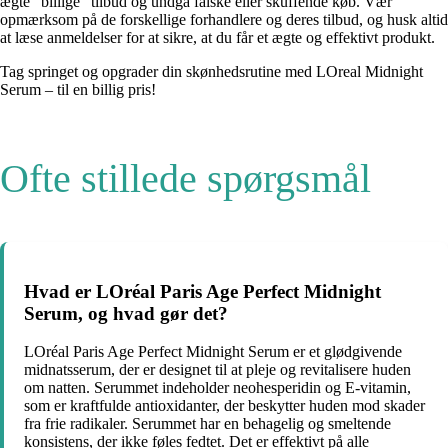
ægte “billige” tilbud og undgå falske eller skuffende køb. Vær
opmærksom på de forskellige forhandlere og deres tilbud, og husk altid
at læse anmeldelser for at sikre, at du får et ægte og effektivt produkt.
Tag springet og opgrader din skønhedsrutine med LOreal Midnight
Serum – til en billig pris!
Ofte stillede spørgsmål
Hvad er LOréal Paris Age Perfect Midnight
Serum, og hvad gør det?
LOréal Paris Age Perfect Midnight Serum er et glødgivende
midnatsserum, der er designet til at pleje og revitalisere huden
om natten. Serummet indeholder neohesperidin og E-vitamin,
som er kraftfulde antioxidanter, der beskytter huden mod skader
fra frie radikaler. Serummet har en behagelig og smeltende
konsistens, der ikke føles fedtet. Det er effektivt på alle