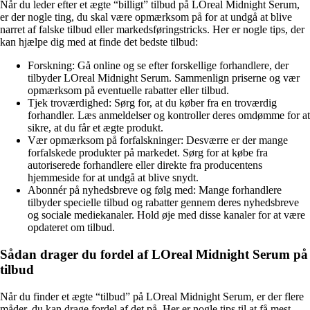
Når du leder efter et ægte “billigt” tilbud på LOreal Midnight Serum,
er der nogle ting, du skal være opmærksom på for at undgå at blive
narret af falske tilbud eller markedsføringstricks. Her er nogle tips, der
kan hjælpe dig med at finde det bedste tilbud:
Forskning: Gå online og se efter forskellige forhandlere, der
tilbyder LOreal Midnight Serum. Sammenlign priserne og vær
opmærksom på eventuelle rabatter eller tilbud.
Tjek troværdighed: Sørg for, at du køber fra en troværdig
forhandler. Læs anmeldelser og kontroller deres omdømme for at
sikre, at du får et ægte produkt.
Vær opmærksom på forfalskninger: Desværre er der mange
forfalskede produkter på markedet. Sørg for at købe fra
autoriserede forhandlere eller direkte fra producentens
hjemmeside for at undgå at blive snydt.
Abonnér på nyhedsbreve og følg med: Mange forhandlere
tilbyder specielle tilbud og rabatter gennem deres nyhedsbreve
og sociale mediekanaler. Hold øje med disse kanaler for at være
opdateret om tilbud.
Sådan drager du fordel af LOreal Midnight Serum på
tilbud
Når du finder et ægte “tilbud” på LOreal Midnight Serum, er der flere
måder, du kan drage fordel af det på. Her er nogle tips til at få mest