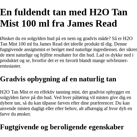
En fuldendt tan med H2O Tan
Mist 100 ml fra James Read
Ønsker du en solgylden hud på en nem og gradvis måde? Så er H2O
Tan Mist 100 ml fra James Read det ideelle produkt til dig. Denne
fugtgivende ansigtsmist er beriget med naturlige ingredienser, der sikrer
de mest naturlige og fejlfrie resultater for din hud. Lad os dykke ned i
produktet og se, hvorfor det er en favorit blandt mange selvbruner-
entusiaster.
Gradvis opbygning af en naturlig tan
H2O Tan Mist er en effektiv tanning mist, der gradvist opbygger en
solgylden farve på din hud. Ved hver påføring vil misten give dig en
dybere tan, så du kan tilpasse farven efter dine præferencer. Du kan
anvende misten dagligt eller efter behov, alt afhængig af hvor dyb en
farve du ønsker.
Fugtgivende og beroligende egenskaber