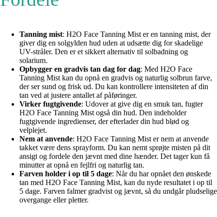
Tanning mist
: H2O Face Tanning Mist er en tanning mist, der
giver dig en solgylden hud uden at udsætte dig for skadelige
UV-stråler. Den er et sikkert alternativ til solbadning og
solarium.
Opbygger en gradvis tan dag for dag
: Med H2O Face
Tanning Mist kan du opnå en gradvis og naturlig solbrun farve,
der ser sund og frisk ud. Du kan kontrollere intensiteten af din
tan ved at justere antallet af påføringer.
Virker fugtgivende
: Udover at give dig en smuk tan, fugter
H2O Face Tanning Mist også din hud. Den indeholder
fugtgivende ingredienser, der efterlader din hud blød og
velplejet.
Nem at anvende
: H2O Face Tanning Mist er nem at anvende
takket være dens sprayform. Du kan nemt sprøjte misten på dit
ansigt og fordele den jævnt med dine hænder. Det tager kun få
minutter at opnå en fejlfri og naturlig tan.
Farven holder i op til 5 dage
: Når du har opnået den ønskede
tan med H2O Face Tanning Mist, kan du nyde resultatet i op til
5 dage. Farven falmer gradvist og jævnt, så du undgår pludselige
overgange eller pletter.