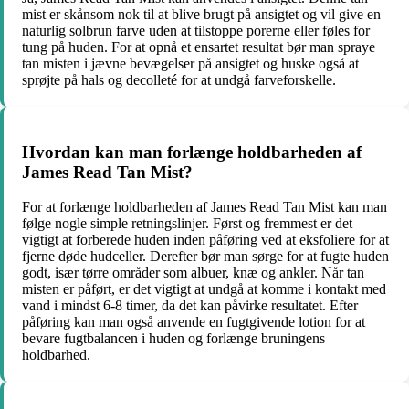
mist er skånsom nok til at blive brugt på ansigtet og vil give en
naturlig solbrun farve uden at tilstoppe porerne eller føles for
tung på huden. For at opnå et ensartet resultat bør man spraye
tan misten i jævne bevægelser på ansigtet og huske også at
sprøjte på hals og decolleté for at undgå farveforskelle.
Hvordan kan man forlænge holdbarheden af
James Read Tan Mist?
For at forlænge holdbarheden af James Read Tan Mist kan man
følge nogle simple retningslinjer. Først og fremmest er det
vigtigt at forberede huden inden påføring ved at eksfoliere for at
fjerne døde hudceller. Derefter bør man sørge for at fugte huden
godt, især tørre områder som albuer, knæ og ankler. Når tan
misten er påført, er det vigtigt at undgå at komme i kontakt med
vand i mindst 6-8 timer, da det kan påvirke resultatet. Efter
påføring kan man også anvende en fugtgivende lotion for at
bevare fugtbalancen i huden og forlænge bruningens
holdbarhed.