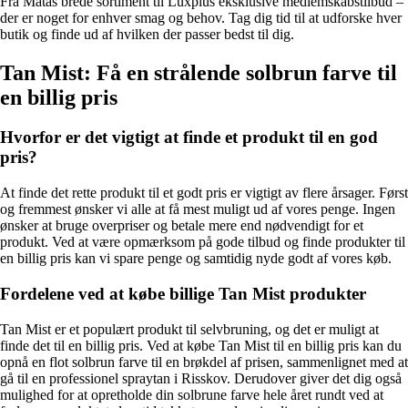
Fra Matas brede sortiment til Luxplus eksklusive medlemskabstilbud –
der er noget for enhver smag og behov. Tag dig tid til at udforske hver
butik og finde ud af hvilken der passer bedst til dig.
Tan Mist: Få en strålende solbrun farve til
en billig pris
Hvorfor er det vigtigt at finde et produkt til en god
pris?
At finde det rette produkt til et godt pris er vigtigt av flere årsager. Først
og fremmest ønsker vi alle at få mest muligt ud af vores penge. Ingen
ønsker at bruge overpriser og betale mere end nødvendigt for et
produkt. Ved at være opmærksom på gode tilbud og finde produkter til
en billig pris kan vi spare penge og samtidig nyde godt af vores køb.
Fordelene ved at købe billige Tan Mist produkter
Tan Mist er et populært produkt til selvbruning, og det er muligt at
finde det til en billig pris. Ved at købe Tan Mist til en billig pris kan du
opnå en flot solbrun farve til en brøkdel af prisen, sammenlignet med at
gå til en professionel spraytan i Risskov. Derudover giver det dig også
mulighed for at opretholde din solbrune farve hele året rundt ved at