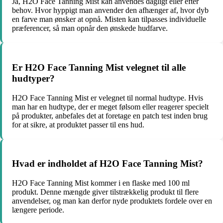
Ja, H2O Face Tanning Mist kan anvendes dagligt eller efter
behov. Hvor hyppigt man anvender den afhænger af, hvor dyb
en farve man ønsker at opnå. Misten kan tilpasses individuelle
præferencer, så man opnår den ønskede hudfarve.
Er H2O Face Tanning Mist velegnet til alle
hudtyper?
H2O Face Tanning Mist er velegnet til normal hudtype. Hvis
man har en hudtype, der er meget følsom eller reagerer specielt
på produkter, anbefales det at foretage en patch test inden brug
for at sikre, at produktet passer til ens hud.
Hvad er indholdet af H2O Face Tanning Mist?
H2O Face Tanning Mist kommer i en flaske med 100 ml
produkt. Denne mængde giver tilstrækkelig produkt til flere
anvendelser, og man kan derfor nyde produktets fordele over en
længere periode.