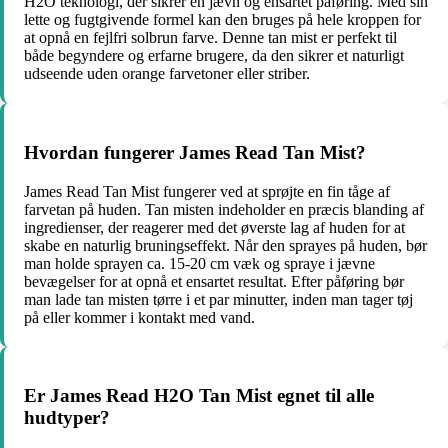
H2O teknologi, der sikrer en jævn og ensartet påføring. Med sin
lette og fugtgivende formel kan den bruges på hele kroppen for
at opnå en fejlfri solbrun farve. Denne tan mist er perfekt til
både begyndere og erfarne brugere, da den sikrer et naturligt
udseende uden orange farvetoner eller striber.
Hvordan fungerer James Read Tan Mist?
James Read Tan Mist fungerer ved at sprøjte en fin tåge af
farvetan på huden. Tan misten indeholder en præcis blanding af
ingredienser, der reagerer med det øverste lag af huden for at
skabe en naturlig bruningseffekt. Når den sprayes på huden, bør
man holde sprayen ca. 15-20 cm væk og spraye i jævne
bevægelser for at opnå et ensartet resultat. Efter påføring bør
man lade tan misten tørre i et par minutter, inden man tager tøj
på eller kommer i kontakt med vand.
Er James Read H2O Tan Mist egnet til alle
hudtyper?