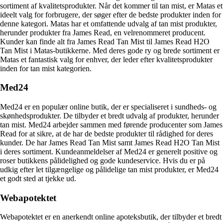
sortiment af kvalitetsprodukter. Når det kommer til tan mist, er Matas et
ideelt valg for forbrugere, der søger efter de bedste produkter inden for
denne kategori. Matas har et omfattende udvalg af tan mist produkter,
herunder produkter fra James Read, en velrenommeret producent.
Kunder kan finde alt fra James Read Tan Mist til James Read H2O
Tan Mist i Matas-butikkerne. Med deres gode ry og brede sortiment er
Matas et fantastisk valg for enhver, der leder efter kvalitetsprodukter
inden for tan mist kategorien.
Med24
Med24 er en populær online butik, der er specialiseret i sundheds- og
skønhedsprodukter. De tilbyder et bredt udvalg af produkter, herunder
tan mist. Med24 arbejder sammen med førende producenter som James
Read for at sikre, at de har de bedste produkter til rådighed for deres
kunder. De har James Read Tan Mist samt James Read H2O Tan Mist
i deres sortiment. Kundeanmeldelser af Med24 er generelt positive og
roser butikkens pålidelighed og gode kundeservice. Hvis du er på
udkig efter let tilgængelige og pålidelige tan mist produkter, er Med24
et godt sted at tjekke ud.
Webapotektet
Webapotektet er en anerkendt online apoteksbutik, der tilbyder et bredt