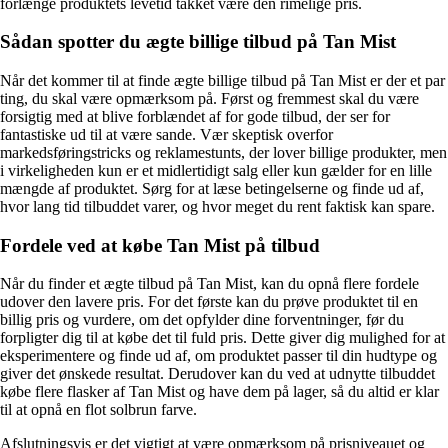
forlænge produktets levetid takket være den rimelige pris.
Sådan spotter du ægte billige tilbud på Tan Mist
Når det kommer til at finde ægte billige tilbud på Tan Mist er der et par
ting, du skal være opmærksom på. Først og fremmest skal du være
forsigtig med at blive forblændet af for gode tilbud, der ser for
fantastiske ud til at være sande. Vær skeptisk overfor
markedsføringstricks og reklamestunts, der lover billige produkter, men
i virkeligheden kun er et midlertidigt salg eller kun gælder for en lille
mængde af produktet. Sørg for at læse betingelserne og finde ud af,
hvor lang tid tilbuddet varer, og hvor meget du rent faktisk kan spare.
Fordele ved at købe Tan Mist på tilbud
Når du finder et ægte tilbud på Tan Mist, kan du opnå flere fordele
udover den lavere pris. For det første kan du prøve produktet til en
billig pris og vurdere, om det opfylder dine forventninger, før du
forpligter dig til at købe det til fuld pris. Dette giver dig mulighed for at
eksperimentere og finde ud af, om produktet passer til din hudtype og
giver det ønskede resultat. Derudover kan du ved at udnytte tilbuddet
købe flere flasker af Tan Mist og have dem på lager, så du altid er klar
til at opnå en flot solbrun farve.
Afslutningsvis er det vigtigt at være opmærksom på prisniveauet og