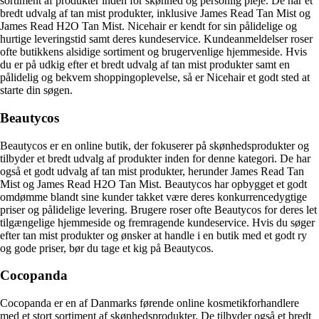
sortiment af produkter inden for skønhed og personlig pleje. De har et
bredt udvalg af tan mist produkter, inklusive James Read Tan Mist og
James Read H2O Tan Mist. Nicehair er kendt for sin pålidelige og
hurtige leveringstid samt deres kundeservice. Kundeanmeldelser roser
ofte butikkens alsidige sortiment og brugervenlige hjemmeside. Hvis
du er på udkig efter et bredt udvalg af tan mist produkter samt en
pålidelig og bekvem shoppingoplevelse, så er Nicehair et godt sted at
starte din søgen.
Beautycos
Beautycos er en online butik, der fokuserer på skønhedsprodukter og
tilbyder et bredt udvalg af produkter inden for denne kategori. De har
også et godt udvalg af tan mist produkter, herunder James Read Tan
Mist og James Read H2O Tan Mist. Beautycos har opbygget et godt
omdømme blandt sine kunder takket være deres konkurrencedygtige
priser og pålidelige levering. Brugere roser ofte Beautycos for deres let
tilgængelige hjemmeside og fremragende kundeservice. Hvis du søger
efter tan mist produkter og ønsker at handle i en butik med et godt ry
og gode priser, bør du tage et kig på Beautycos.
Cocopanda
Cocopanda er en af Danmarks førende online kosmetikforhandlere
med et stort sortiment af skønhedsprodukter. De tilbyder også et bredt