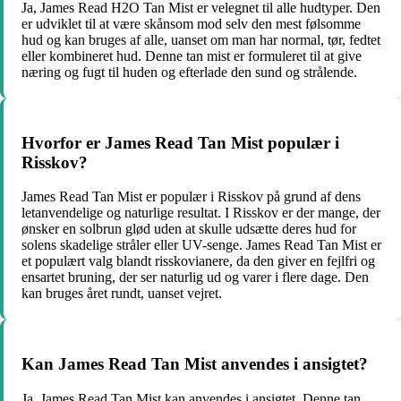
Ja, James Read H2O Tan Mist er velegnet til alle hudtyper. Den
er udviklet til at være skånsom mod selv den mest følsomme
hud og kan bruges af alle, uanset om man har normal, tør, fedtet
eller kombineret hud. Denne tan mist er formuleret til at give
næring og fugt til huden og efterlade den sund og strålende.
Hvorfor er James Read Tan Mist populær i
Risskov?
James Read Tan Mist er populær i Risskov på grund af dens
letanvendelige og naturlige resultat. I Risskov er der mange, der
ønsker en solbrun glød uden at skulle udsætte deres hud for
solens skadelige stråler eller UV-senge. James Read Tan Mist er
et populært valg blandt risskovianere, da den giver en fejlfri og
ensartet bruning, der ser naturlig ud og varer i flere dage. Den
kan bruges året rundt, uanset vejret.
Kan James Read Tan Mist anvendes i ansigtet?
Ja, James Read Tan Mist kan anvendes i ansigtet. Denne tan