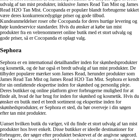
udvalg af tan mist produkter, inklusive James Read Tan Mist og James
Read H2O Tan Mist. Cocopanda er populær blandt forbrugerne takket
være deres konkurrencedygtige priser og gode tilbud.
Kundeanmeldelser roser ofte Cocopanda for deres hurtige levering og
høje kundeservice standarder. Hvis du ønsker at købe tan mist
produkter fra en velrenommeret online butik med et stort udvalg og
gode priser, så er Cocopanda et oplagt valg.
Sephora
Sephora er en international detailhandler inden for skønhedsprodukter
og kosmetik, og de har også et bredt udvalg af tan mist produkter. De
tilbyder populære mærker som James Read, herunder produkter som
James Read Tan Mist og James Read H2O Tan Mist. Sephora er kendt
for sin omfattende ekspertise inden for skønhed og personlig pleje.
Deres butikker og online platform giver forbrugerne mulighed for at
finde alt, hvad de har brug for inden for skønhed og kosmetik. Hvis du
ønsker en butik med et bredt sortiment og ekspertise inden for
skønhedsprodukter, er Sephora et sted, du bør overveje i din søgen
efter tan mist produkter.
Uanset hvilken butik du vælger, vil du finde et stort udvalg af tan mist
produkter hos hver enkelt. Disse butikker er ideelle destinationer for
forbrugere, der søger efter produktet beskrevet af de angivne søgeord.