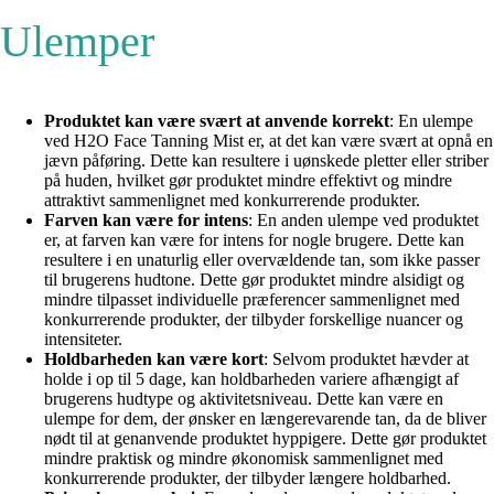
Ulemper
Produktet kan være svært at anvende korrekt
: En ulempe
ved H2O Face Tanning Mist er, at det kan være svært at opnå en
jævn påføring. Dette kan resultere i uønskede pletter eller striber
på huden, hvilket gør produktet mindre effektivt og mindre
attraktivt sammenlignet med konkurrerende produkter.
Farven kan være for intens
: En anden ulempe ved produktet
er, at farven kan være for intens for nogle brugere. Dette kan
resultere i en unaturlig eller overvældende tan, som ikke passer
til brugerens hudtone. Dette gør produktet mindre alsidigt og
mindre tilpasset individuelle præferencer sammenlignet med
konkurrerende produkter, der tilbyder forskellige nuancer og
intensiteter.
Holdbarheden kan være kort
: Selvom produktet hævder at
holde i op til 5 dage, kan holdbarheden variere afhængigt af
brugerens hudtype og aktivitetsniveau. Dette kan være en
ulempe for dem, der ønsker en længerevarende tan, da de bliver
nødt til at genanvende produktet hyppigere. Dette gør produktet
mindre praktisk og mindre økonomisk sammenlignet med
konkurrerende produkter, der tilbyder længere holdbarhed.