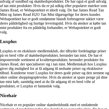
udvalg af sundhed og skønhedsprodukter. De har også et godt udvalg
af tan mist produkter. Hvis du er på udkig efter populære mærker som
James Read, er Webapotektet et ideelt valg. De har James Read Tan
Mist og James Read H2O Tan Mist tilgængelige for deres kunder.
Webapotektet har et godt omdømme blandt forbrugerne takket være
deres pålidelighed og hurtige leveringstid. Hvis du ønsker at købe tan
mist produkter fra en pålidelig forhandler, er Webapotektet et godt
valg.
Luxplus
Luxplus er en eksklusiv medlemsklub, der tilbyder fordelagtige priser
på en bred vifte af skønhedsprodukter, herunder tan mist. De har et
imponerende sortiment af kvalitetsprodukter, herunder produkter fra
James Read, der specialiserer sig i tan mist. Medlemskab hos Luxplus
giver dig mulighed for at få adgang til nedsatte priser og eksklusive
tilbud. Kunderne roser Luxplus for deres gode priser og den nemme og
sikre online shoppingoplevelse. Hvis du ønsker at spare penge på dine
tan mist køb, samtidig med at du får adgang til en bred vifte af
produkter, er Luxplus et fantastisk valg.
Nicehair
Nicehair er en populær online skønhedsbutik med et omfattende