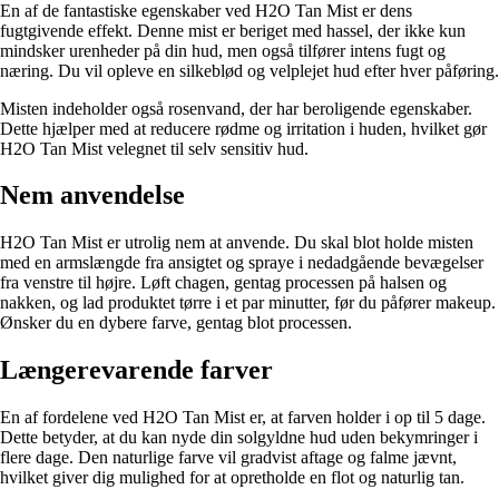
En af de fantastiske egenskaber ved H2O Tan Mist er dens
fugtgivende effekt. Denne mist er beriget med hassel, der ikke kun
mindsker urenheder på din hud, men også tilfører intens fugt og
næring. Du vil opleve en silkeblød og velplejet hud efter hver påføring.
Misten indeholder også rosenvand, der har beroligende egenskaber.
Dette hjælper med at reducere rødme og irritation i huden, hvilket gør
H2O Tan Mist velegnet til selv sensitiv hud.
Nem anvendelse
H2O Tan Mist er utrolig nem at anvende. Du skal blot holde misten
med en armslængde fra ansigtet og spraye i nedadgående bevægelser
fra venstre til højre. Løft chagen, gentag processen på halsen og
nakken, og lad produktet tørre i et par minutter, før du påfører makeup.
Ønsker du en dybere farve, gentag blot processen.
Længerevarende farver
En af fordelene ved H2O Tan Mist er, at farven holder i op til 5 dage.
Dette betyder, at du kan nyde din solgyldne hud uden bekymringer i
flere dage. Den naturlige farve vil gradvist aftage og falme jævnt,
hvilket giver dig mulighed for at opretholde en flot og naturlig tan.