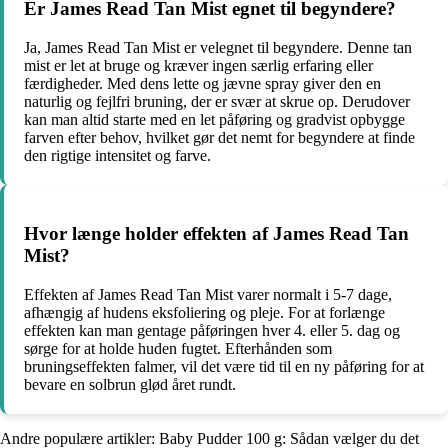
Er James Read Tan Mist egnet til begyndere?
Ja, James Read Tan Mist er velegnet til begyndere. Denne tan
mist er let at bruge og kræver ingen særlig erfaring eller
færdigheder. Med dens lette og jævne spray giver den en
naturlig og fejlfri bruning, der er svær at skrue op. Derudover
kan man altid starte med en let påføring og gradvist opbygge
farven efter behov, hvilket gør det nemt for begyndere at finde
den rigtige intensitet og farve.
Hvor længe holder effekten af James Read Tan
Mist?
Effekten af James Read Tan Mist varer normalt i 5-7 dage,
afhængig af hudens eksfoliering og pleje. For at forlænge
effekten kan man gentage påføringen hver 4. eller 5. dag og
sørge for at holde huden fugtet. Efterhånden som
bruningseffekten falmer, vil det være tid til en ny påføring for at
bevare en solbrun glød året rundt.
Andre populære artikler:
Baby Pudder 100 g: Sådan vælger du det