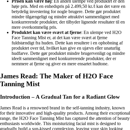
Prisen kan være høj
: En anden ulempe ved produktet er den
høje pris. Med en enhedspris på 2.499,50 kr./l kan det være en
betydelig investering for nogle brugere. Dette gør produktet
mindre tilgængeligt og mindre attraktivt sammenlignet med
konkurrerende produkter, der tilbyder lignende resultater til en
mere overkommelig pris.
Produktet kan være svært at fjerne
: En ulempe ved H2O
Face Tanning Mist er, at det kan være svært at fjerne
fuldstændigt fra huden. Dette kan resultere i en ophobning af
produktet over tid, hvilket kan give en ujævn eller unaturlig
hudfarve. Dette gør produktet mindre brugervenligt og mindre
ideelt sammenlignet med konkurrerende produkter, der er
nemmere at fjerne og giver en mere ensartet hudtone.
James Read: The Maker of H2O Face
Tanning Mist
Introduction – A Gradual Tan for a Radiant Glow
James Read is a renowned brand in the self-tanning industry, known
for their innovative and high-quality products. Among their exceptional
range, the H2O Face Tanning Mist has captured the attention of beauty
enthusiasts worldwide. This moisturizing facial mist is designed to
gradually build a sun-kissed complexion, leaving your skin looking