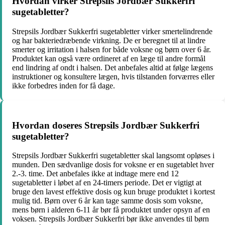
Hvordan virker Strepsils Jordbær Sukkerfri
sugetabletter?
Strepsils Jordbær Sukkerfri sugetabletter virker smertelindrende
og har bakteriedræbende virkning. De er beregnet til at lindre
smerter og irritation i halsen for både voksne og børn over 6 år.
Produktet kan også være ordineret af en læge til andre formål
end lindring af ondt i halsen. Det anbefales altid at følge lægens
instruktioner og konsultere lægen, hvis tilstanden forværres eller
ikke forbedres inden for få dage.
Hvordan doseres Strepsils Jordbær Sukkerfri
sugetabletter?
Strepsils Jordbær Sukkerfri sugetabletter skal langsomt opløses i
munden. Den sædvanlige dosis for voksne er en sugetablet hver
2.-3. time. Det anbefales ikke at indtage mere end 12
sugetabletter i løbet af en 24-timers periode. Det er vigtigt at
bruge den lavest effektive dosis og kun bruge produktet i kortest
mulig tid. Børn over 6 år kan tage samme dosis som voksne,
mens børn i alderen 6-11 år bør få produktet under opsyn af en
voksen. Strepsils Jordbær Sukkerfri bør ikke anvendes til børn