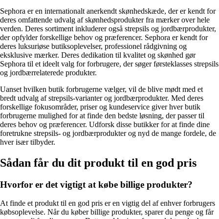
Sephora er en internationalt anerkendt skønhedskæde, der er kendt for
deres omfattende udvalg af skønhedsprodukter fra mærker over hele
verden. Deres sortiment inkluderer også strepsils og jordbærprodukter,
der opfylder forskellige behov og præferencer. Sephora er kendt for
deres luksuriøse butiksoplevelser, professionel rådgivning og
eksklusive mærker. Deres dedikation til kvalitet og skønhed gør
Sephora til et ideelt valg for forbrugere, der søger førsteklasses strepsils
og jordbærrelaterede produkter.
Uanset hvilken butik forbrugerne vælger, vil de blive mødt med et
bredt udvalg af strepsils-varianter og jordbærprodukter. Med deres
forskellige fokusområder, priser og kundeservice giver hver butik
forbrugerne mulighed for at finde den bedste løsning, der passer til
deres behov og præferencer. Udforsk disse butikker for at finde dine
foretrukne strepsils- og jordbærprodukter og nyd de mange fordele, de
hver især tilbyder.
Sådan får du dit produkt til en god pris
Hvorfor er det vigtigt at købe billige produkter?
At finde et produkt til en god pris er en vigtig del af enhver forbrugers
købsoplevelse. Når du køber billige produkter, sparer du penge og får