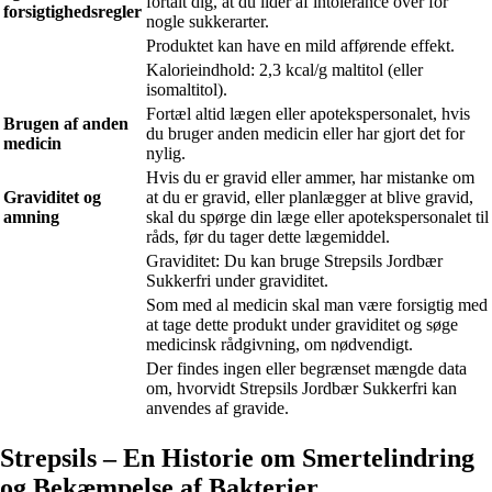
fortalt dig, at du lider af intolerance over for
forsigtighedsregler
nogle sukkerarter.
Produktet kan have en mild afførende effekt.
Kalorieindhold: 2,3 kcal/g maltitol (eller
isomaltitol).
Fortæl altid lægen eller apotekspersonalet, hvis
Brugen af anden
du bruger anden medicin eller har gjort det for
medicin
nylig.
Hvis du er gravid eller ammer, har mistanke om
Graviditet og
at du er gravid, eller planlægger at blive gravid,
amning
skal du spørge din læge eller apotekspersonalet til
råds, før du tager dette lægemiddel.
Graviditet: Du kan bruge Strepsils Jordbær
Sukkerfri under graviditet.
Som med al medicin skal man være forsigtig med
at tage dette produkt under graviditet og søge
medicinsk rådgivning, om nødvendigt.
Der findes ingen eller begrænset mængde data
om, hvorvidt Strepsils Jordbær Sukkerfri kan
anvendes af gravide.
Strepsils – En Historie om Smertelindring
og Bekæmpelse af Bakterier