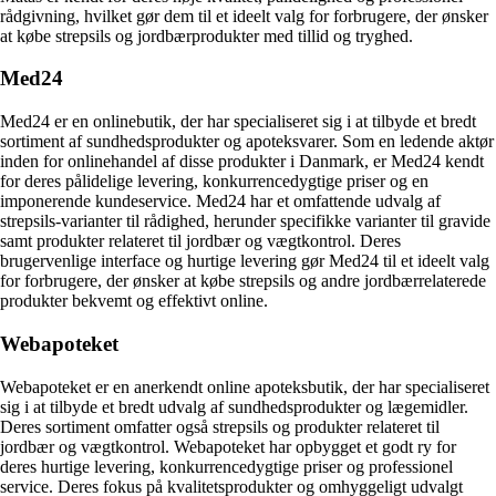
rådgivning, hvilket gør dem til et ideelt valg for forbrugere, der ønsker
at købe strepsils og jordbærprodukter med tillid og tryghed.
Med24
Med24 er en onlinebutik, der har specialiseret sig i at tilbyde et bredt
sortiment af sundhedsprodukter og apoteksvarer. Som en ledende aktør
inden for onlinehandel af disse produkter i Danmark, er Med24 kendt
for deres pålidelige levering, konkurrencedygtige priser og en
imponerende kundeservice. Med24 har et omfattende udvalg af
strepsils-varianter til rådighed, herunder specifikke varianter til gravide
samt produkter relateret til jordbær og vægtkontrol. Deres
brugervenlige interface og hurtige levering gør Med24 til et ideelt valg
for forbrugere, der ønsker at købe strepsils og andre jordbærrelaterede
produkter bekvemt og effektivt online.
Webapoteket
Webapoteket er en anerkendt online apoteksbutik, der har specialiseret
sig i at tilbyde et bredt udvalg af sundhedsprodukter og lægemidler.
Deres sortiment omfatter også strepsils og produkter relateret til
jordbær og vægtkontrol. Webapoteket har opbygget et godt ry for
deres hurtige levering, konkurrencedygtige priser og professionel
service. Deres fokus på kvalitetsprodukter og omhyggeligt udvalgt