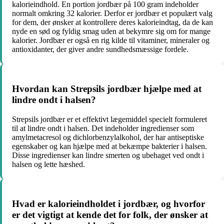
kalorieindhold. En portion jordbær på 100 gram indeholder
normalt omkring 32 kalorier. Derfor er jordbær et populært valg
for dem, der ønsker at kontrollere deres kalorieindtag, da de kan
nyde en sød og fyldig smag uden at bekymre sig om for mange
kalorier. Jordbær er også en rig kilde til vitaminer, mineraler og
antioxidanter, der giver andre sundhedsmæssige fordele.
Hvordan kan Strepsils jordbær hjælpe med at
lindre ondt i halsen?
Strepsils jordbær er et effektivt lægemiddel specielt formuleret
til at lindre ondt i halsen. Det indeholder ingredienser som
amylmetacresol og dichlorbenzylalkohol, der har antiseptiske
egenskaber og kan hjælpe med at bekæmpe bakterier i halsen.
Disse ingredienser kan lindre smerten og ubehaget ved ondt i
halsen og lette hæshed.
Hvad er kalorieindholdet i jordbær, og hvorfor
er det vigtigt at kende det for folk, der ønsker at