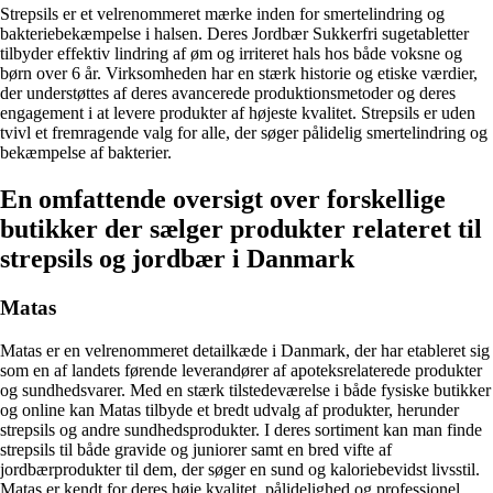
Strepsils er et velrenommeret mærke inden for smertelindring og
bakteriebekæmpelse i halsen. Deres Jordbær Sukkerfri sugetabletter
tilbyder effektiv lindring af øm og irriteret hals hos både voksne og
børn over 6 år. Virksomheden har en stærk historie og etiske værdier,
der understøttes af deres avancerede produktionsmetoder og deres
engagement i at levere produkter af højeste kvalitet. Strepsils er uden
tvivl et fremragende valg for alle, der søger pålidelig smertelindring og
bekæmpelse af bakterier.
En omfattende oversigt over forskellige
butikker der sælger produkter relateret til
strepsils og jordbær i Danmark
Matas
Matas er en velrenommeret detailkæde i Danmark, der har etableret sig
som en af landets førende leverandører af apoteksrelaterede produkter
og sundhedsvarer. Med en stærk tilstedeværelse i både fysiske butikker
og online kan Matas tilbyde et bredt udvalg af produkter, herunder
strepsils og andre sundhedsprodukter. I deres sortiment kan man finde
strepsils til både gravide og juniorer samt en bred vifte af
jordbærprodukter til dem, der søger en sund og kaloriebevidst livsstil.
Matas er kendt for deres høje kvalitet, pålidelighed og professionel