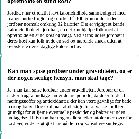
opretholde en sund kost?
Jordbær har et relativt lavt kalorieindhold sammenlignet med
mange andre frugter og snacks. På 100 gram indeholder
jordbær normalt omkring 32 kalorier. Det er vigtigt at kende
kalorieindholdet i jordbær, da det kan hjælpe folk med at
opretholde en sund kost og vægt. Ved at inkludere jordbær i
deres kost kan folk nyde en sød og nærende snack uden at
overskride deres daglige kaloriebehov.
Kan man spise jordbær under graviditeten, og er
der nogen særlige hensyn, man skal tage?
Ja, man kan spise jordbær under graviditeten. Jordbær er en
sikker frugt at indtage under denne periode, da de er fulde af
næringsstoffer og antioxidanter, der kan være gavnlige for både
mor og baby. Dog skal man altid sørge for at vaske jordbær
grundigt for at fjerne eventuelle pesticider og bakterier inden
indtagelse. Hvis man har nogen allergi eller intolerance over for
jordbær, er det vigtigt at undgå dem og konsultere sin læge.