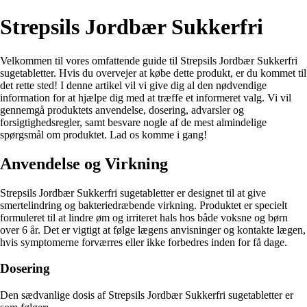
Strepsils Jordbær Sukkerfri
Velkommen til vores omfattende guide til Strepsils Jordbær Sukkerfri
sugetabletter. Hvis du overvejer at købe dette produkt, er du kommet til
det rette sted! I denne artikel vil vi give dig al den nødvendige
information for at hjælpe dig med at træffe et informeret valg. Vi vil
gennemgå produktets anvendelse, dosering, advarsler og
forsigtighedsregler, samt besvare nogle af de mest almindelige
spørgsmål om produktet. Lad os komme i gang!
Anvendelse og Virkning
Strepsils Jordbær Sukkerfri sugetabletter er designet til at give
smertelindring og bakteriedræbende virkning. Produktet er specielt
formuleret til at lindre øm og irriteret hals hos både voksne og børn
over 6 år. Det er vigtigt at følge lægens anvisninger og kontakte lægen,
hvis symptomerne forværres eller ikke forbedres inden for få dage.
Dosering
Den sædvanlige dosis af Strepsils Jordbær Sukkerfri sugetabletter er