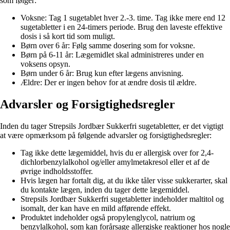
som følger:
Voksne: Tag 1 sugetablet hver 2.-3. time. Tag ikke mere end 12
sugetabletter i en 24-timers periode. Brug den laveste effektive
dosis i så kort tid som muligt.
Børn over 6 år: Følg samme dosering som for voksne.
Børn på 6-11 år: Lægemidlet skal administreres under en
voksens opsyn.
Børn under 6 år: Brug kun efter lægens anvisning.
Ældre: Der er ingen behov for at ændre dosis til ældre.
Advarsler og Forsigtighedsregler
Inden du tager Strepsils Jordbær Sukkerfri sugetabletter, er det vigtigt
at være opmærksom på følgende advarsler og forsigtighedsregler:
Tag ikke dette lægemiddel, hvis du er allergisk over for 2,4-
dichlorbenzylalkohol og/eller amylmetakresol eller et af de
øvrige indholdsstoffer.
Hvis lægen har fortalt dig, at du ikke tåler visse sukkerarter, skal
du kontakte lægen, inden du tager dette lægemiddel.
Strepsils Jordbær Sukkerfri sugetabletter indeholder maltitol og
isomalt, der kan have en mild afførende effekt.
Produktet indeholder også propylenglycol, natrium og
benzylalkohol, som kan forårsage allergiske reaktioner hos nogle