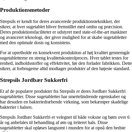
Produktionsmetoder
Strepsils er kendt for deres avancerede produktionsteknikker, der
sikrer, at hver sugetablet bliver fremstillet med omhu og præcision.
Deres produktionsfaciliteter er udstyret med state-of-the-art maskiner
og avanceret teknologi, der giver mulighed for at skabe sugetabletter
med den optimale dosis og konsistens.
For at opretholde en konsekvent produktion af høj kvalitet gennemgår
sugetabletterne en streng kvalitetskontrolproces. Hver tablet testes for
renhed, indholdsstoffer og effektivitet, før den forlader fabrikken. Dette
sikrer, at forbrugerne altid modtager produkter af den højeste standard.
Strepsils Jordbær Sukkerfri
Et af de populære produkter fra Strepsils er deres Jordbær Sukkerfri
sugetabletter. Disse sugetabletter har smertelindrende egenskaber og
har desuden en bakteriedræbende virkning, som bekæmper skadelige
bakterier i halsen.
Strepsils Jordbær Sukkerfri er velegnet til både voksne og børn over 6
år og anbefales til behandling af øm og irriteret hals. Disse
sugetabletter skal opløses langsomt i munden for at opnå den bedste