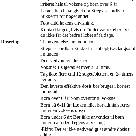
irriteret hals til voksne og børn over 6 år.
Lægen kan have givet dig Strepsils Jordbær
Sukkerfri for noget andet.
Følg altid lægens anvisning.
Kontakt lægen, hvis du får det værre, eller hvis
du ikke får det bedre i løbet af få dage.
Dosering
Til anvendelse i mundhulen.
Strepsils Jordbær Sukkerfri skal opløses langsomt
i munden.
Den sædvanlige dosis er
Voksne: 1 sugetablet hver 2.-3. time.
Tag ikke flere end 12 sugetabletter i en 24 timers
periode.
Den laveste effektive dosis bør bruges i kortest
mulig tid.
Børn over 6 år: Som ovenfor til voksne.
Børn på 6-11 år: Lægemidlet bør administreres
under en voksens opsyn.
Børn under 6 år: Bør ikke anvendes til børn
under 6 år uden lægens anvisning.
Ældre: Det er ikke nødvendigt at ændre dosis til
ældre.