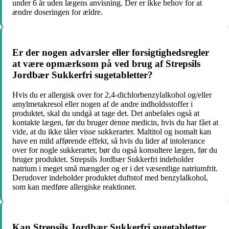
under 6 år uden lægens anvisning. Der er ikke behov for at
ændre doseringen for ældre.
Er der nogen advarsler eller forsigtighedsregler
at være opmærksom på ved brug af Strepsils
Jordbær Sukkerfri sugetabletter?
Hvis du er allergisk over for 2,4-dichlorbenzylalkohol og/eller
amylmetakresol eller nogen af de andre indholdsstoffer i
produktet, skal du undgå at tage det. Det anbefales også at
kontakte lægen, før du bruger denne medicin, hvis du har fået at
vide, at du ikke tåler visse sukkerarter. Maltitol og isomalt kan
have en mild afførende effekt, så hvis du lider af intolerance
over for nogle sukkerarter, bør du også konsultere lægen, før du
bruger produktet. Strepsils Jordbær Sukkerfri indeholder
natrium i meget små mængder og er i det væsentlige natriumfrit.
Derudover indeholder produktet duftstof med benzylalkohol,
som kan medføre allergiske reaktioner.
Kan Strepsils Jordbær Sukkerfri sugetabletter