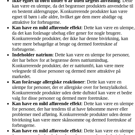
Ikke egnet til børn under 6 år uden lægens anvisning
: Dette
kan være en ulempe, da det begrænser produktets anvendelse til
en bestemt aldersgruppe. Konkurrerende produkter kan være
egnet til børn i alle aldre, hvilket gør dem mere alsidige og
attraktive for forbrugerne.
Kan have en mild afførende effekt
: Dette kan være en ulempe,
da det kan forårsage ubehag eller gener for nogle brugere.
Konkurrerende produkter, der ikke har denne bivirkning, kan
være mere behagelige at bruge og dermed foretrukne af
forbrugerne.
Indeholder natrium
: Dette kan være en ulempe for personer,
der har behov for at begrænse deres natriumindtag.
Konkurrerende produkter, der er natriumfri, kan være mere
velegnede til disse personer og dermed mere attraktive på
markedet.
Kan forårsage allergiske reaktioner
: Dette kan være en
ulempe for personer, der er allergiske over for benzylalkohol.
Konkurrerende produkter uden dette duftstof kan være et bedre
valg for disse personer og dermed mere foretrukne.
Kan have en mild afførende effekt
: Dette kan være en ulempe
for personer, der har tendens til at have følsomme maver eller
problemer med afføring. Konkurrerende produkter uden denne
bivirkning kan være mere skånsomme og dermed foretrukne af
forbrugerne.
Kan have en mild afførende effekt
: Dette kan være en ulempe