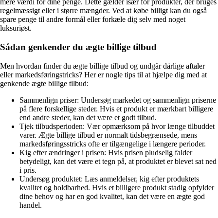
mere værdi for dine penge. Dette gælder især for produkter, der bruges
regelmæssigt eller i større mængder. Ved at købe billigt kan du også
spare penge til andre formål eller forkæle dig selv med noget
luksuriøst.
Sådan genkender du ægte billige tilbud
Men hvordan finder du ægte billige tilbud og undgår dårlige aftaler
eller markedsføringstricks? Her er nogle tips til at hjælpe dig med at
genkende ægte billige tilbud:
Sammenlign priser: Undersøg markedet og sammenlign priserne
på flere forskellige steder. Hvis et produkt er mærkbart billigere
end andre steder, kan det være et godt tilbud.
Tjek tilbudsperioden: Vær opmærksom på hvor længe tilbuddet
varer. Ægte billige tilbud er normalt tidsbegrænsede, mens
markedsføringsstricks ofte er tilgængelige i længere perioder.
Kig efter ændringer i prisen: Hvis prisen pludselig falder
betydeligt, kan det være et tegn på, at produktet er blevet sat ned
i pris.
Undersøg produktet: Læs anmeldelser, kig efter produktets
kvalitet og holdbarhed. Hvis et billigere produkt stadig opfylder
dine behov og har en god kvalitet, kan det være en ægte god
handel.