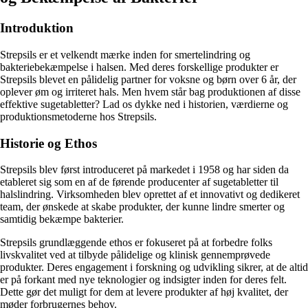
Introduktion
Strepsils er et velkendt mærke inden for smertelindring og
bakteriebekæmpelse i halsen. Med deres forskellige produkter er
Strepsils blevet en pålidelig partner for voksne og børn over 6 år, der
oplever øm og irriteret hals. Men hvem står bag produktionen af disse
effektive sugetabletter? Lad os dykke ned i historien, værdierne og
produktionsmetoderne hos Strepsils.
Historie og Ethos
Strepsils blev først introduceret på markedet i 1958 og har siden da
etableret sig som en af de førende producenter af sugetabletter til
halslindring. Virksomheden blev oprettet af et innovativt og dedikeret
team, der ønskede at skabe produkter, der kunne lindre smerter og
samtidig bekæmpe bakterier.
Strepsils grundlæggende ethos er fokuseret på at forbedre folks
livskvalitet ved at tilbyde pålidelige og klinisk gennemprøvede
produkter. Deres engagement i forskning og udvikling sikrer, at de altid
er på forkant med nye teknologier og indsigter inden for deres felt.
Dette gør det muligt for dem at levere produkter af høj kvalitet, der
møder forbrugernes behov.