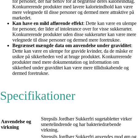
for personer, der har behov for at begrænse deres kalorieindtag.
Konkurrerende produkter med lavere kalorieindhold kan være
mere velegnede til disse personer og dermed mere attraktive på
markedet.
Kan have en mild afførende effekt
: Dette kan være en ulempe
for personer, der lider af intolerance over for visse sukkerarter.
Konkurrerende produkter uden disse sukkerarter kan være mere
velegnede til disse personer og dermed mere foretrukne.
Begrænset mængde data om anvendelse under graviditet
:
Dette kan være en ulempe for gravide kvinder, da de måske er
usikre på sikkerheden ved at bruge produktet. Konkurrerende
produkter med mere dokumentation og information om
sikkerhed under graviditet kan være mere tillidsskabende og
dermed foretrukne.
Specifikationer
Strepsils Jordbær Sukkerfri sugetabletter virker
Anvendelse og
smertelindrende og har bakteriedræbende
virkning
virkning.
Strepsils Jordbær Sukkerfri anvendes mod øm og