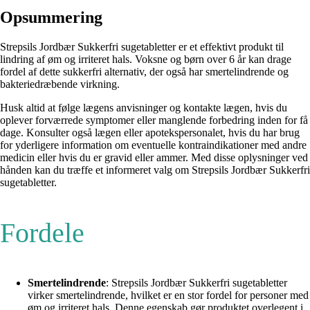
Opsummering
Strepsils Jordbær Sukkerfri sugetabletter er et effektivt produkt til
lindring af øm og irriteret hals. Voksne og børn over 6 år kan drage
fordel af dette sukkerfri alternativ, der også har smertelindrende og
bakteriedræbende virkning.
Husk altid at følge lægens anvisninger og kontakte lægen, hvis du
oplever forværrede symptomer eller manglende forbedring inden for få
dage. Konsulter også lægen eller apotekspersonalet, hvis du har brug
for yderligere information om eventuelle kontraindikationer med andre
medicin eller hvis du er gravid eller ammer. Med disse oplysninger ved
hånden kan du træffe et informeret valg om Strepsils Jordbær Sukkerfri
sugetabletter.
Fordele
Smertelindrende
: Strepsils Jordbær Sukkerfri sugetabletter
virker smertelindrende, hvilket er en stor fordel for personer med
øm og irriteret hals. Denne egenskab gør produktet overlegent i