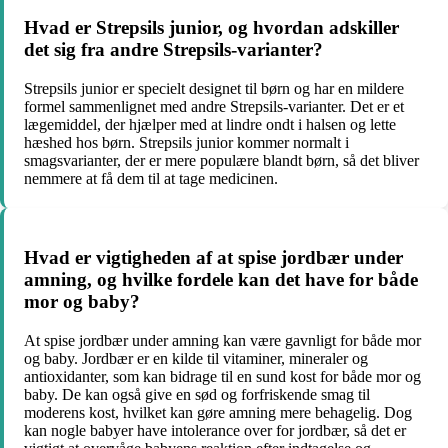
Hvad er Strepsils junior, og hvordan adskiller
det sig fra andre Strepsils-varianter?
Strepsils junior er specielt designet til børn og har en mildere
formel sammenlignet med andre Strepsils-varianter. Det er et
lægemiddel, der hjælper med at lindre ondt i halsen og lette
hæshed hos børn. Strepsils junior kommer normalt i
smagsvarianter, der er mere populære blandt børn, så det bliver
nemmere at få dem til at tage medicinen.
Hvad er vigtigheden af ​​at spise jordbær under
amning, og hvilke fordele kan det have for både
mor og baby?
At spise jordbær under amning kan være gavnligt for både mor
og baby. Jordbær er en kilde til vitaminer, mineraler og
antioxidanter, som kan bidrage til en sund kost for både mor og
baby. De kan også give en sød og forfriskende smag til
moderens kost, hvilket kan gøre amning mere behagelig. Dog
kan nogle babyer have intolerance over for jordbær, så det er