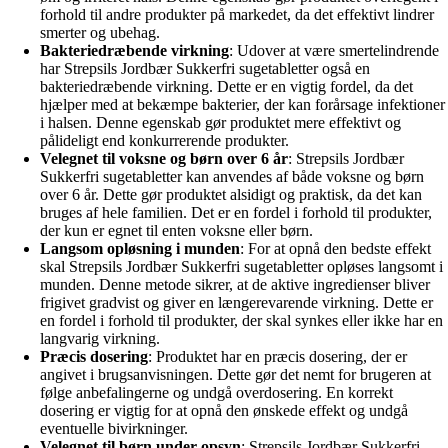
forhold til andre produkter på markedet, da det effektivt lindrer
smerter og ubehag.
Bakteriedræbende virkning
: Udover at være smertelindrende
har Strepsils Jordbær Sukkerfri sugetabletter også en
bakteriedræbende virkning. Dette er en vigtig fordel, da det
hjælper med at bekæmpe bakterier, der kan forårsage infektioner
i halsen. Denne egenskab gør produktet mere effektivt og
pålideligt end konkurrerende produkter.
Velegnet til voksne og børn over 6 år
: Strepsils Jordbær
Sukkerfri sugetabletter kan anvendes af både voksne og børn
over 6 år. Dette gør produktet alsidigt og praktisk, da det kan
bruges af hele familien. Det er en fordel i forhold til produkter,
der kun er egnet til enten voksne eller børn.
Langsom opløsning i munden
: For at opnå den bedste effekt
skal Strepsils Jordbær Sukkerfri sugetabletter opløses langsomt i
munden. Denne metode sikrer, at de aktive ingredienser bliver
frigivet gradvist og giver en længerevarende virkning. Dette er
en fordel i forhold til produkter, der skal synkes eller ikke har en
langvarig virkning.
Præcis dosering
: Produktet har en præcis dosering, der er
angivet i brugsanvisningen. Dette gør det nemt for brugeren at
følge anbefalingerne og undgå overdosering. En korrekt
dosering er vigtig for at opnå den ønskede effekt og undgå
eventuelle bivirkninger.
Velegnet til børn under opsyn
: Strepsils Jordbær Sukkerfri