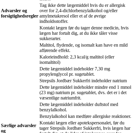
Tag ikke dette lægemiddel hvis du er allergisk
Advarsler og
over for 2,4-dichlorbenzylalkohol og/eller
forsigtighedsregler
amylmetakresol eller et af de øvrige
indholdsstoffer.
Kontakt lægen før du tager denne medicin, hvis
lægen har fortalt dig, at du ikke tåler visse
sukkerarter.
Maltitol, flydende, og isomalt kan have en mild
afførende effekt.
Kalorieindhold: 2,3 kcal/g maltitol (eller
isomaltitol)
Dette lægemiddel indeholder 7,30 mg
propylenglycol pr. sugetablet.
Strepsils Jordbær Sukkerfri indeholder natrium
Dette lægemiddel indeholder mindre end 1 mmol
(23 mg) natrium pr. sugetablet, dvs. det er i det
væsentlige natriumfrit.
Dette lægemiddel indeholder duftstof med
benzylalkohol.
Benzylalkohol kan medføre allergiske reaktioner.
Kontakt lægen eller apotekspersonalet, før du
Særlige advarsler
tager Strepsils Jordbær Sukkerfri, hvis lægen har
og