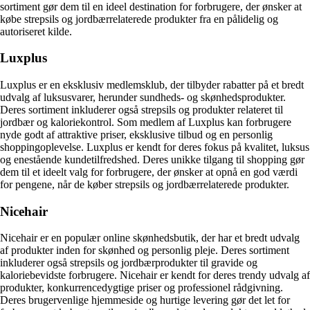
sortiment gør dem til en ideel destination for forbrugere, der ønsker at
købe strepsils og jordbærrelaterede produkter fra en pålidelig og
autoriseret kilde.
Luxplus
Luxplus er en eksklusiv medlemsklub, der tilbyder rabatter på et bredt
udvalg af luksusvarer, herunder sundheds- og skønhedsprodukter.
Deres sortiment inkluderer også strepsils og produkter relateret til
jordbær og kaloriekontrol. Som medlem af Luxplus kan forbrugere
nyde godt af attraktive priser, eksklusive tilbud og en personlig
shoppingoplevelse. Luxplus er kendt for deres fokus på kvalitet, luksus
og enestående kundetilfredshed. Deres unikke tilgang til shopping gør
dem til et ideelt valg for forbrugere, der ønsker at opnå en god værdi
for pengene, når de køber strepsils og jordbærrelaterede produkter.
Nicehair
Nicehair er en populær online skønhedsbutik, der har et bredt udvalg
af produkter inden for skønhed og personlig pleje. Deres sortiment
inkluderer også strepsils og jordbærprodukter til gravide og
kaloriebevidste forbrugere. Nicehair er kendt for deres trendy udvalg af
produkter, konkurrencedygtige priser og professionel rådgivning.
Deres brugervenlige hjemmeside og hurtige levering gør det let for