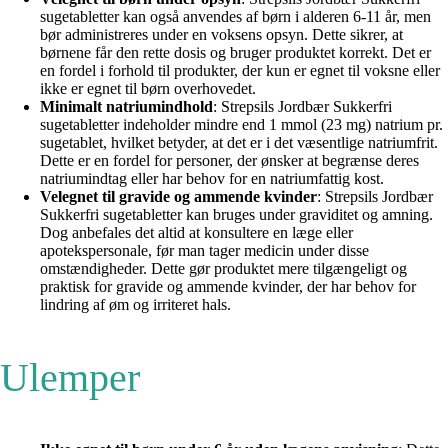
sugetabletter kan også anvendes af børn i alderen 6-11 år, men
bør administreres under en voksens opsyn. Dette sikrer, at
børnene får den rette dosis og bruger produktet korrekt. Det er
en fordel i forhold til produkter, der kun er egnet til voksne eller
ikke er egnet til børn overhovedet.
Minimalt natriumindhold
: Strepsils Jordbær Sukkerfri
sugetabletter indeholder mindre end 1 mmol (23 mg) natrium pr.
sugetablet, hvilket betyder, at det er i det væsentlige natriumfrit.
Dette er en fordel for personer, der ønsker at begrænse deres
natriumindtag eller har behov for en natriumfattig kost.
Velegnet til gravide og ammende kvinder
: Strepsils Jordbær
Sukkerfri sugetabletter kan bruges under graviditet og amning.
Dog anbefales det altid at konsultere en læge eller
apotekspersonale, før man tager medicin under disse
omstændigheder. Dette gør produktet mere tilgængeligt og
praktisk for gravide og ammende kvinder, der har behov for
lindring af øm og irriteret hals.
Ulemper