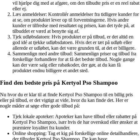
vil hjælpe dig med at afgøre, om den tilbudte pris er en reel rabat
eller ej.
Læs anmeldelser: Kontrollér anmeldelser fra tidligere kunder for
at se, om produktet lever op til forventningerne. Hvis andre
kunder er tilfredse med resultatet og prisen, kan det tyde på, at
tilbuddet er værd at benytte sig af.
Tjek udløbsdatoen: Hvis produktet er på tilbud, er det altid en
god idé at tjekke udløbsdatoen. Hvis det er tæt på udløb eller
allerede er udløbet, kan det være grunden til, at det er billigere.
Sammenlign med andre tilbud: Sammenlign priser og tilbud fra
forskellige forhandlere for at få det bedste tilbud. Nogle gange
kan der være salg eller rabatkoder, der gør, at du kan få
produktet endnu billigere et andet sted.
Find den bedste pris på Kertyol Pso Shampoo
Nu hvor du er klar til at finde Kertyol Pso Shampoo til en billig pris
eller på tilbud, er det vigtigt at vide, hvor du kan finde det. Her er
nogle måder at søge efter gode tilbud på:
Tjek lokale apoteker: Apoteker kan have tilbud eller rabatter på
Kertyol Pso Shampoo, især hvis de har overskud eller ønsker at
præmiere loyalitet fra kunder.
Online shopping: Tag et kig på forskellige online detailhandlere,
der tilbyder Kertyol Pso Shampoo. De kan have