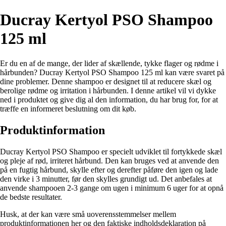
Ducray Kertyol PSO Shampoo
125 ml
Er du en af de mange, der lider af skællende, tykke flager og rødme i
hårbunden? Ducray Kertyol PSO Shampoo 125 ml kan være svaret på
dine problemer. Denne shampoo er designet til at reducere skæl og
berolige rødme og irritation i hårbunden. I denne artikel vil vi dykke
ned i produktet og give dig al den information, du har brug for, for at
træffe en informeret beslutning om dit køb.
Produktinformation
Ducray Kertyol PSO Shampoo er specielt udviklet til fortykkede skæl
og pleje af rød, irriteret hårbund. Den kan bruges ved at anvende den
på en fugtig hårbund, skylle efter og derefter påføre den igen og lade
den virke i 3 minutter, før den skylles grundigt ud. Det anbefales at
anvende shampooen 2-3 gange om ugen i minimum 6 uger for at opnå
de bedste resultater.
Husk, at der kan være små uoverensstemmelser mellem
produktinformationen her og den faktiske indholdsdeklaration på