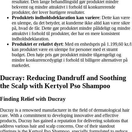
resultater. Den lange behandlingstid gør produktet mindre
bekvemt og mindre attraktivt i forhold til konkurrerende
produkter, der lover hurtigere resultater.
Produktets indholdsdeklaration kan variere
: Dette kan være
en ulempe, da det betyder, at kunderne ikke altid kan være sikre
på, hvad de får. Dette gør produktet mindre pålideligt og mindre
attraktivt i forhold til produkter, der har en mere konsistent
indholdsdeklaration.
Produktet er relativt dyrt
: Med en enhedspris på 1.199,60 kr./l
kan produktet være en ulempe for personer med et stramt
budget. Den høje pris gør produktet mindre tilgængeligt og
mindre konkurrencedygtigt i forhold til billigere alternativer på
markedet.
Ducray: Reducing Dandruff and Soothing
the Scalp with Kertyol Pso Shampoo
Finding Relief with Ducray
Ducray is a renowned manufacturer in the field of dermatological hair
care. With a commitment to developing innovative and effective
products, Ducray has gained a reputation for delivering solutions that
address various hair and scalp concerns. One of their standout
offerings is the Kertyol Pso Shampoo, specially formulated to reduce