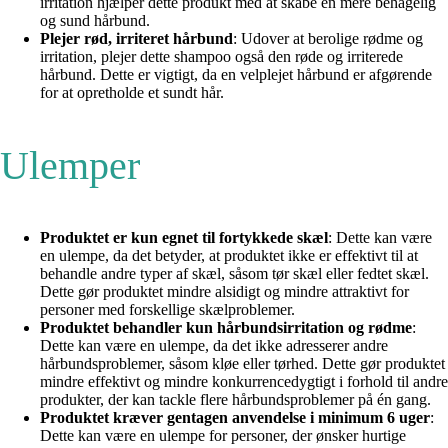
irritation hjælper dette produkt med at skabe en mere behagelig
og sund hårbund.
Plejer rød, irriteret hårbund
: Udover at berolige rødme og
irritation, plejer dette shampoo også den røde og irriterede
hårbund. Dette er vigtigt, da en velplejet hårbund er afgørende
for at opretholde et sundt hår.
Ulemper
Produktet er kun egnet til fortykkede skæl
: Dette kan være
en ulempe, da det betyder, at produktet ikke er effektivt til at
behandle andre typer af skæl, såsom tør skæl eller fedtet skæl.
Dette gør produktet mindre alsidigt og mindre attraktivt for
personer med forskellige skælproblemer.
Produktet behandler kun hårbundsirritation og rødme
:
Dette kan være en ulempe, da det ikke adresserer andre
hårbundsproblemer, såsom kløe eller tørhed. Dette gør produktet
mindre effektivt og mindre konkurrencedygtigt i forhold til andre
produkter, der kan tackle flere hårbundsproblemer på én gang.
Produktet kræver gentagen anvendelse i minimum 6 uger
:
Dette kan være en ulempe for personer, der ønsker hurtige