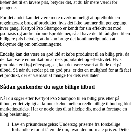
køber det til en lavere pris, betyder det, at du får mere værdi for
pengene.
For det andet kan det være mere overkommeligt at opretholde en
regelmæssig brug af produktet, hvis det ikke tømmer din pengepung
hver gang. Kertyol Pso Shampoo er kendt for sin effektivitet mod
psoriasis og andre hårbundsproblemer, så at have det til rådighed til en
billigere pris betyder, at du kan bruge det kontinuerligt uden at
bekymre dig om omkostningerne.
Endelig kan det være en god idé at købe produktet til en billig pris, da
det kan være en indikation af dets popularitet og effektivitet. Hvis
produktet er i høj efterspørgsel, kan det være svært at finde det på
tilbud. Så når du støder på en god pris, er det en mulighed for at få fat i
et produkt, der er værdsat af mange for dets resultater.
Sådan genkender du ægte billige tilbud
Når du søger efter Kertyol Pso Shampoo til en billig pris eller på
tilbud, er det vigtigt at kunne skelne mellem reelle billige tilbud og blot
marketingtricks. Her er nogle tips til at hjælpe dig med at foretage en
klog beslutning:
Lav en prisundersøgelse: Undersøg priserne fra forskellige
forhandlere for at få en idé om, hvad den normale pris er. Dette