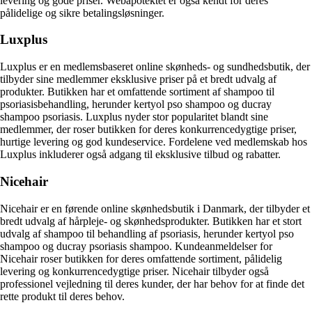
levering og gode priser. Webapotektet er også kendt for deres
pålidelige og sikre betalingsløsninger.
Luxplus
Luxplus er en medlemsbaseret online skønheds- og sundhedsbutik, der
tilbyder sine medlemmer eksklusive priser på et bredt udvalg af
produkter. Butikken har et omfattende sortiment af shampoo til
psoriasisbehandling, herunder kertyol pso shampoo og ducray
shampoo psoriasis. Luxplus nyder stor popularitet blandt sine
medlemmer, der roser butikken for deres konkurrencedygtige priser,
hurtige levering og god kundeservice. Fordelene ved medlemskab hos
Luxplus inkluderer også adgang til eksklusive tilbud og rabatter.
Nicehair
Nicehair er en førende online skønhedsbutik i Danmark, der tilbyder et
bredt udvalg af hårpleje- og skønhedsprodukter. Butikken har et stort
udvalg af shampoo til behandling af psoriasis, herunder kertyol pso
shampoo og ducray psoriasis shampoo. Kundeanmeldelser for
Nicehair roser butikken for deres omfattende sortiment, pålidelig
levering og konkurrencedygtige priser. Nicehair tilbyder også
professionel vejledning til deres kunder, der har behov for at finde det
rette produkt til deres behov.