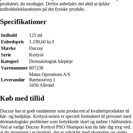
produktet, du modtager. Derfor anbefales det altid at tjekke
indholdsdeklarationen på det fysiske produkt.
Specifikationer
Indhold
125 ml
Enhedspris
1.199,60 kr./l
Mærke
Ducray
Serie
Kertyol
Kategori
Dermatologisk hårpleje
Varenummer
807238
Matas Operations A/S
Leverandør
Rørmosevej 1
3450 Allerød
Køb med tillid
Ducray har et godt omdømme som producent af kvalitetsprodukter til
hår- og hudpleje. Kertyol-serien er specielt formuleret til personer med
dermatologiske problemer som fortykkede skæl og rødme i hårbunden.
Ved at vælge Ducray Kertyol PSO Shampoo kan du føle dig tryg ved,
at du investerer i et produkt, der er udviklet med ekspertise og omhu.