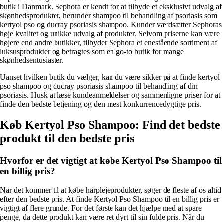
butik i Danmark. Sephora er kendt for at tilbyde et eksklusivt udvalg af
skønhedsprodukter, herunder shampoo til behandling af psoriasis som
kertyol pso og ducray psoriasis shampoo. Kunder værdsætter Sephoras
høje kvalitet og unikke udvalg af produkter. Selvom priserne kan være
højere end andre butikker, tilbyder Sephora et enestående sortiment af
luksusprodukter og betragtes som en go-to butik for mange
skønhedsentusiaster.
Uanset hvilken butik du vælger, kan du være sikker på at finde kertyol
pso shampoo og ducray psoriasis shampoo til behandling af din
psoriasis. Husk at læse kundeanmeldelser og sammenligne priser for at
finde den bedste betjening og den mest konkurrencedygtige pris.
Køb Kertyol Pso Shampoo: Find det bedste
produkt til den bedste pris
Hvorfor er det vigtigt at købe Kertyol Pso Shampoo til
en billig pris?
Når det kommer til at købe hårplejeprodukter, søger de fleste af os altid
efter den bedste pris. At finde Kertyol Pso Shampoo til en billig pris er
vigtigt af flere grunde. For det første kan det hjælpe med at spare
penge, da dette produkt kan være ret dyrt til sin fulde pris. Når du