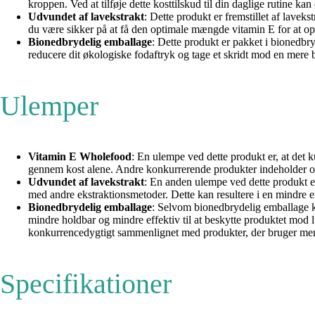
kroppen. Ved at tilføje dette kosttilskud til din daglige rutine 
Udvundet af lavekstrakt
: Dette produkt er fremstillet af laveks
du være sikker på at få den optimale mængde vitamin E for at 
Bionedbrydelig emballage
: Dette produkt er pakket i bionedbr
reducere dit økologiske fodaftryk og tage et skridt mod en mere b
Ulemper
Vitamin E Wholefood
: En ulempe ved dette produkt er, at det
gennem kost alene. Andre konkurrerende produkter indeholder oft
Udvundet af lavekstrakt
: En anden ulempe ved dette produkt er
med andre ekstraktionsmetoder. Dette kan resultere i en mindre
Bionedbrydelig emballage
: Selvom bionedbrydelig emballage k
mindre holdbar og mindre effektiv til at beskytte produktet mod l
konkurrencedygtigt sammenlignet med produkter, der bruger mere
Specifikationer