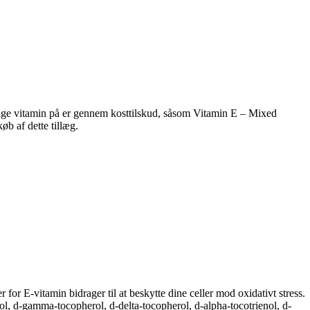
 vigtige vitamin på er gennem kosttilskud, såsom Vitamin E – Mixed
øb af dette tillæg.
or E-vitamin bidrager til at beskytte dine celler mod oxidativt stress.
l, d-gamma-tocopherol, d-delta-tocopherol, d-alpha-tocotrienol, d-