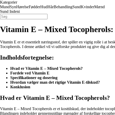
Kategorier
Mund
Syn
Hørelse
Fødder
Hud
Hår
Behandling
Sund
Kvinder
Mænd
Sund Indeni
Vitamin E – Mixed Tocopherols: V
Vitamin E er et essentielt næringsstof, der spiller en vigtig rolle i at
Tocopherols. I denne artikel vil vi udforske produktet og give dig al den
Indholdsfortegnelse:
Hvad er Vitamin E – Mixed Tocopherols?
Fordele ved Vitamin E
Specifikationer og dosering
Hvordan vælger man det rigtige Vitamin E-tilskud?
Konklusion
Hvad er Vitamin E – Mixed Tocopherols?
Vitamin E – Mixed Tocopherols er et kosttilskud, der indeholder tocopher
Blandingen indeholder gennemsnitlige mængder af forskellige tocopherol