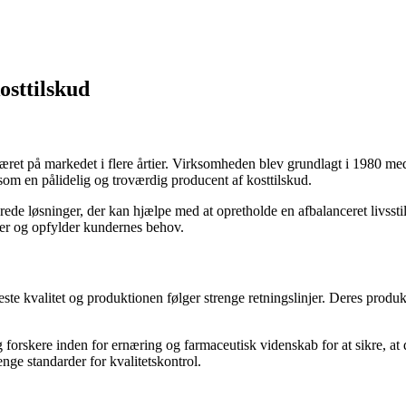
osttilskud
ret på markedet i flere årtier. Virksomheden blev grundlagt i 1980 med e
som en pålidelig og troværdig producent af kosttilskud.
rede løsninger, der kan hjælpe med at opretholde en afbalanceret livssti
arder og opfylder kundernes behov.
este kvalitet og produktionen følger strenge retningslinjer. Deres produ
orskere inden for ernæring og farmaceutisk videnskab for at sikre, at d
nge standarder for kvalitetskontrol.