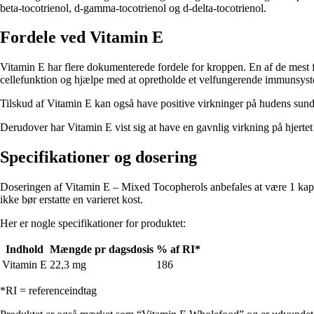
beta-tocotrienol, d-gamma-tocotrienol og d-delta-tocotrienol.
Fordele ved Vitamin E
Vitamin E har flere dokumenterede fordele for kroppen. En af de mest fr
cellefunktion og hjælpe med at opretholde et velfungerende immunsys
Tilskud af Vitamin E kan også have positive virkninger på hudens sun
Derudover har Vitamin E vist sig at have en gavnlig virkning på hjertet 
Specifikationer og dosering
Doseringen af Vitamin E – Mixed Tocopherols anbefales at være 1 kapsel
ikke bør erstatte en varieret kost.
Her er nogle specifikationer for produktet:
Indhold
Mængde pr dagsdosis
% af RI*
Vitamin E
22,3 mg
186
*RI = referenceindtag