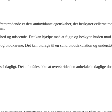
emtrædende er dets antioxidante egenskaber, der beskytter cellerne mod o
tem.
dhed og udseende. Det kan hjælpe med at fugte og beskytte huden mod s
og blodkarene. Det kan bidrage til en sund blodcirkulation og understøtt
 dagligt. Det anbefales ikke at overskride den anbefalede daglige dosi