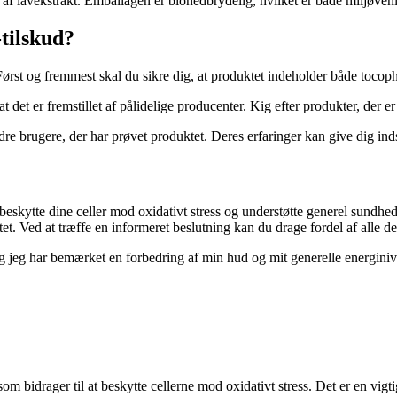
 lavekstrakt. Emballagen er bionedbrydelig, hvilket er både miljøvenl
tilskud?
Først og fremmest skal du sikre dig, at produktet indeholder både tocoph
at det er fremstillet af pålidelige producenter. Kig efter produkter, der er 
re brugere, der har prøvet produktet. Deres erfaringer kan give dig indsi
t beskytte dine celler mod oxidativt stress og understøtte generel sund
et. Ved at træffe en informeret beslutning kan du drage fordel af alle 
 jeg har bemærket en forbedring af min hud og mit generelle energinive
som bidrager til at beskytte cellerne mod oxidativt stress. Det er en vig