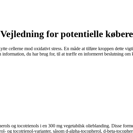
ejledning for potentielle købere
 beskytte cellerne mod oxidativt stress. En måde at tilføre kroppen dette
 information, du har brug for, til at træffe en informeret beslutning om k
ols og tocotrienols i en 300 mg vegetabilsk olieblanding. Disse former f
- og tocotrienol-varianter, såsom d-alpha-tocopherol, d-beta-tocophero