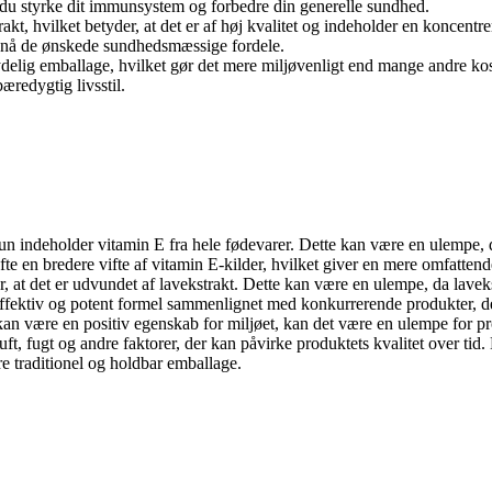
kan du styrke dit immunsystem og forbedre din generelle sundhed.
trakt, hvilket betyder, at det er af høj kvalitet og indeholder en koncen
opnå de ønskede sundhedsmæssige fordele.
ydelig emballage, hvilket gør det mere miljøvenligt end mange andre kos
æredygtig livsstil.
 kun indeholder vitamin E fra hele fødevarer. Dette kan være en ulemp
e en bredere vifte af vitamin E-kilder, hvilket giver en mere omfattend
, at det er udvundet af lavekstrakt. Dette kan være en ulempe, da lave
 effektiv og potent formel sammenlignet med konkurrerende produkter, d
an være en positiv egenskab for miljøet, kan det være en ulempe for pr
uft, fugt og andre faktorer, der kan påvirke produktets kvalitet over tid
 traditionel og holdbar emballage.