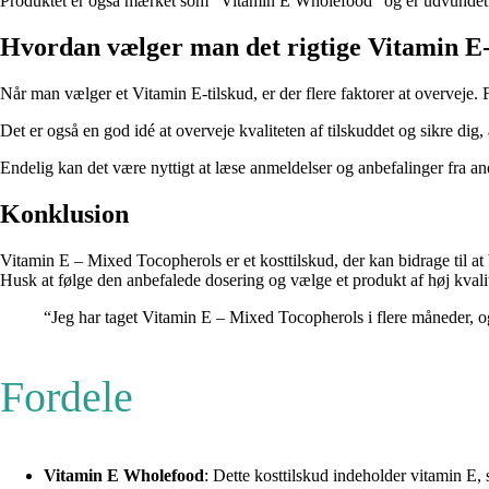
Produktet er også mærket som “Vitamin E Wholefood” og er udvundet af
Hvordan vælger man det rigtige Vitamin E-
Når man vælger et Vitamin E-tilskud, er der flere faktorer at overveje. 
Det er også en god idé at overveje kvaliteten af ​​tilskuddet og sikre dig, 
Endelig kan det være nyttigt at læse anmeldelser og anbefalinger fra and
Konklusion
Vitamin E – Mixed Tocopherols er et kosttilskud, der kan bidrage til a
Husk at følge den anbefalede dosering og vælge et produkt af høj kvalit
“Jeg har taget Vitamin E – Mixed Tocopherols i flere måneder, og
Fordele
Vitamin E Wholefood
: Dette kosttilskud indeholder vitamin E, 