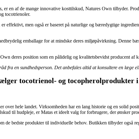
er en af de mange innovative kosttilskud, Natures Own tilbyder. Produkte
g tocotrienoler.
 er effektivt, men også er baseret på naturlige og bæredygtige ingredie
bionedbrydelig emballage for at mindske deres miljøpåvirkning. Denne bæ
wn deres position som en pålidelig og kvalitetsbevidst producent af ko
råd fra en sundhedsperson. Det anbefales altid at konsultere en læge el
sælger tocotrienol- og tocopherolprodukter
r over hele landet. Virksomheden har en lang historie og en solid pos
lskud til hudpleje, er Matas et ideelt valg for forbrugere, der ønsker prod
om de bedste produkter til individuelle behov. Butikken tilbyder også re