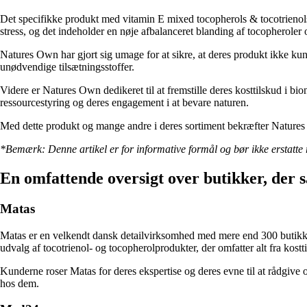
Det specifikke produkt med vitamin E mixed tocopherols & tocotrienols, 
stress, og det indeholder en nøje afbalanceret blanding af tocopheroler o
Natures Own har gjort sig umage for at sikre, at deres produkt ikke kun
unødvendige tilsætningsstoffer.
Videre er Natures Own dedikeret til at fremstille deres kosttilskud i 
ressourcestyring og deres engagement i at bevare naturen.
Med dette produkt og mange andre i deres sortiment bekræfter Natures O
*Bemærk: Denne artikel er for informative formål og bør ikke erstatte 
En omfattende oversigt over butikker, der 
Matas
Matas er en velkendt dansk detailvirksomhed med mere end 300 butikke
udvalg af tocotrienol- og tocopherolprodukter, der omfatter alt fra kostti
Kunderne roser Matas for deres ekspertise og deres evne til at rådgive 
hos dem.