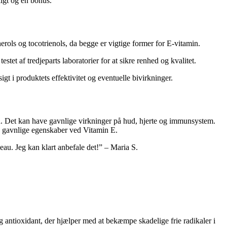
igt og en bonus.
erols og tocotrienols, da begge er vigtige former for E-vitamin.
testet af tredjeparts laboratorier for at sikre renhed og kvalitet.
gt i produktets effektivitet og eventuelle bivirkninger.
hed. Det kan have gavnlige virkninger på hud, hjerte og immunsystem.
de gavnlige egenskaber ved Vitamin E.
au. Jeg kan klart anbefale det!” – Maria S.
tig antioxidant, der hjælper med at bekæmpe skadelige frie radikaler i