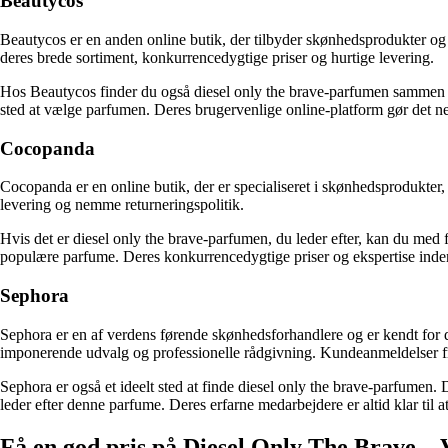
Beautycos
Beautycos er en anden online butik, der tilbyder skønhedsprodukter o
deres brede sortiment, konkurrencedygtige priser og hurtige levering.
Hos Beautycos finder du også diesel only the brave-parfumen sammen me
sted at vælge parfumen. Deres brugervenlige online-platform gør det ne
Cocopanda
Cocopanda er en online butik, der er specialiseret i skønhedsprodukter
levering og nemme returneringspolitik.
Hvis det er diesel only the brave-parfumen, du leder efter, kan du med 
populære parfume. Deres konkurrencedygtige priser og ekspertise inden f
Sephora
Sephora er en af verdens førende skønhedsforhandlere og er kendt for 
imponerende udvalg og professionelle rådgivning. Kundeanmeldelser fr
Sephora er også et ideelt sted at finde diesel only the brave-parfumen. 
leder efter denne parfume. Deres erfarne medarbejdere er altid klar til 
Få en god pris på Diesel Only The Brave – Ve