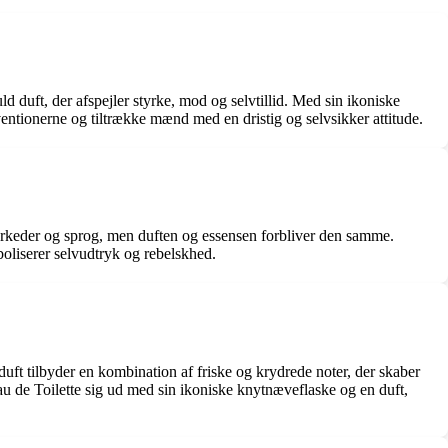
 duft, der afspejler styrke, mod og selvtillid. Med sin ikoniske
entionerne og tiltrække mænd med en dristig og selvsikker attitude.
rkeder og sprog, men duften og essensen forbliver den samme.
liserer selvudtryk og rebelskhed.
uft tilbyder en kombination af friske og krydrede noter, der skaber
au de Toilette sig ud med sin ikoniske knytnæveflaske og en duft,