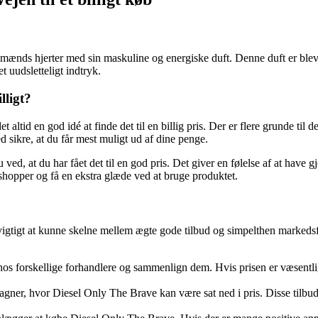
ænds hjerter med sin maskuline og energiske duft. Denne duft er bleve
 uudsletteligt indtryk.
lligt?
ltid en god idé at finde det til en billig pris. Der er flere grunde til d
d sikre, at du får mest muligt ud af dine penge.
 ved, at du har fået det til en god pris. Det giver en følelse af at have
 shopper og få en ekstra glæde ved at bruge produktet.
vigtigt at kunne skelne mellem ægte gode tilbud og simpelthen markedsfø
 forskellige forhandlere og sammenlign dem. Hvis prisen er væsentligt
gner, hvor Diesel Only The Brave kan være sat ned i pris. Disse tilbud e