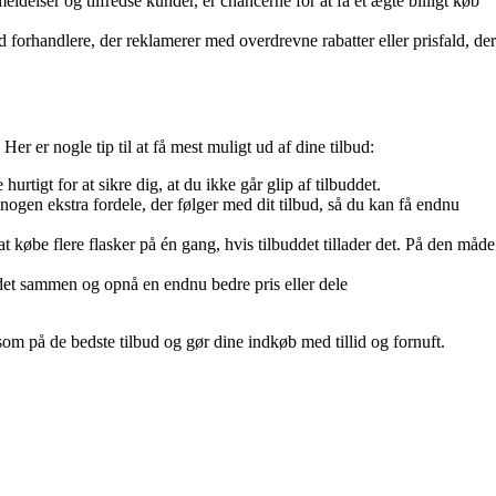
elser og tilfredse kunder, er chancerne for at få et ægte billigt køb
d forhandlere, der reklamerer med overdrevne rabatter eller prisfald, der
Her er nogle tip til at få mest muligt ud af dine tilbud:
tigt for at sikre dig, at du ikke går glip af tilbuddet.
ogen ekstra fordele, der følger med dit tilbud, så du kan få endnu
 købe flere flasker på én gang, hvis tilbuddet tillader det. På den måde
 det sammen og opnå en endnu bedre pris eller dele
som på de bedste tilbud og gør dine indkøb med tillid og fornuft.