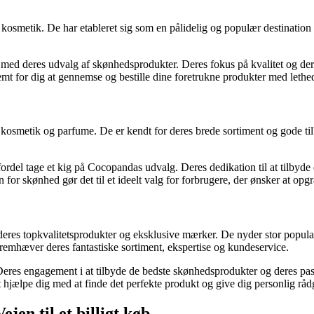
g kosmetik. De har etableret sig som en pålidelig og populær destinat
d deres udvalg af skønhedsprodukter. Deres fokus på kvalitet og deres 
mt for dig at gennemse og bestille dine foretrukne produkter med lethe
, kosmetik og parfume. De er kendt for deres brede sortiment og gode t
fordel tage et kig på Cocopandas udvalg. Deres dedikation til at tilbyd
or skønhed gør det til et ideelt valg for forbrugere, der ønsker at opg
deres topkvalitetsprodukter og eksklusive mærker. De nyder stor popula
emhæver deres fantastiske sortiment, ekspertise og kundeservice.
Deres engagement i at tilbyde de bedste skønhedsprodukter og deres passio
at hjælpe dig med at finde det perfekte produkt og give dig personlig råd
jen til et billigt køb