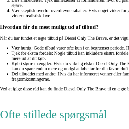
Læs anmeldelser: Tjek anmeldelser af forhandleren, hvor du planl
større.
Vær skeptisk overfor overdrevne rabatter: Hvis noget virker for g
virker urealistisk lave.
Hvordan får du mest muligt ud af tilbud?
Når du har fundet et ægte tilbud på Diesel Only The Brave, er det vigtigt 
Vær hurtig: Gode tilbud varer ofte kun i en begrænset periode. Hv
Tjek for ekstra fordele: Nogle tilbud kan inkludere ekstra forde
mere ud af dit køb.
Køb i større mængder: Hvis du virkelig elsker Diesel Only The Bra
kan du spare endnu mere og undgå at løbe tør for din favoritduft.
Del tilbuddet med andre: Hvis du har informeret venner eller fa
fragtomkostningerne.
Ved at følge disse råd kan du finde Diesel Only The Brave til en ægte b
Ofte stillede spørgsmål