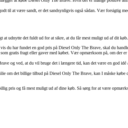
ægger at købe Diesel Only The Brave. Hvis der er mange positive anmeld
odt til at være sandt, er det sandsynligvis også sådan. Vær forsigtig me
at udnytte det fuldt ud for at sikre, at du får mest muligt ud af dit køb. 
is du har fundet en god pris på Diesel Only The Brave, skal du handle hur
le som gratis fragt eller gaver med købet. Vær opmærksom på, om der er n
ve og ved, at du vil bruge det i længere tid, kan det være en god idé at
milie om det billige tilbud på Diesel Only The Brave, kan I måske købe
illig pris og få mest muligt ud af dine køb. Så sørg for at være opmærk