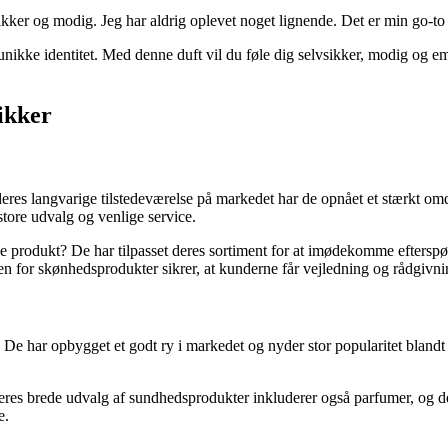
ikker og modig. Jeg har aldrig oplevet noget lignende. Det er min go-to 
 unikke identitet. Med denne duft vil du føle dig selvsikker, modig og
ikker
eres langvarige tilstedeværelse på markedet har de opnået et stærkt om
tore udvalg og venlige service.
e produkt? De har tilpasset deres sortiment for at imødekomme efterspør
en for skønhedsprodukter sikrer, at kunderne får vejledning og rådgivni
r. De har opbygget et godt ry i markedet og nyder stor popularitet blan
eres brede udvalg af sundhedsprodukter inkluderer også parfumer, og dere
e.