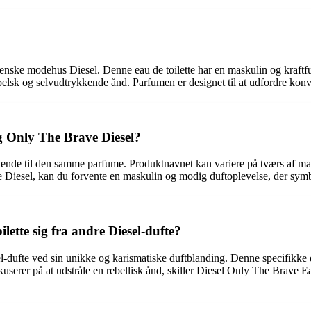
nske modehus Diesel. Denne eau de toilette har en maskulin og kraftfuld
belsk og selvudtrykkende ånd. Parfumen er designet til at udfordre konv
g Only The Brave Diesel?
ende til den samme parfume. Produktnavnet kan variere på tværs af ma
Diesel, kan du forvente en maskulin og modig duftoplevelse, der symbo
ette sig fra andre Diesel-dufte?
l-dufte ved sin unikke og karismatiske duftblanding. Denne specifikke d
userer på at udstråle en rebellisk ånd, skiller Diesel Only The Brave E