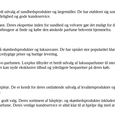
redt udvalg af sundhedsprodukter og lægemidler. De har etableret sig som
idelighed og gode kundeservice.
umen. Deres ekspertise inden for sundhed og velvære gør det muligt for 
 forbrugere at finde og købe den ønskede parfume bekvemt hjemmefra.
på skønhedsprodukter og luksusvarer. De har opnået stor popularitet b
dygtige priser og hurtige levering.
e-parfumen. Luxplus tilbyder et bredt udvalg af luksusparfumer til medle
 kan nyde eksklusive tilbud og yderligere besparelser på deres køb.
årpleje. De er kendt for deres omfattende udvalg af kvalitetsprodukte
.
t godt valg. Deres sortiment af hårpleje- og skønhedsprodukter inkluder
rfume. Deres venlige kundeservice er altid klar til at hjælpe dig med at