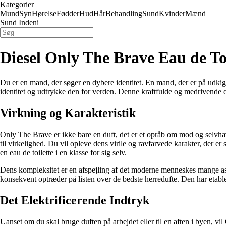
Kategorier
Mund
Syn
Hørelse
Fødder
Hud
Hår
Behandling
Sund
Kvinder
Mænd
Sund Indeni
Diesel Only The Brave Eau de Toi
Du er en mand, der søger en dybere identitet. En mand, der er på udkig
identitet og udtrykke den for verden. Denne kraftfulde og medrivende du
Virkning og Karakteristik
Only The Brave er ikke bare en duft, det er et opråb om mod og selvhævde
til virkelighed. Du vil opleve dens virile og ravfarvede karakter, der e
en eau de toilette i en klasse for sig selv.
Dens kompleksitet er en afspejling af det moderne menneskes mange asp
konsekvent optræder på listen over de bedste herredufte. Den har etabl
Det Elektrificerende Indtryk
Uanset om du skal bruge duften på arbejdet eller til en aften i byen, vi