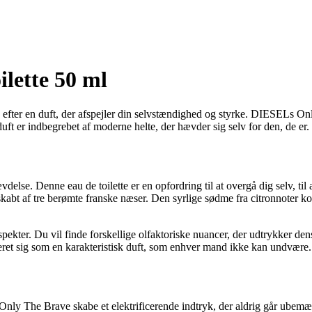
lette 50 ml
 efter en duft, der afspejler din selvstændighed og styrke. DIESELs Onl
ft er indbegrebet af moderne helte, der hævder sig selv for den, de er.
lse. Denne eau de toilette er en opfordring til at overgå dig selv, til a
r skabt af tre berømte franske næser. Den syrlige sødme fra citronnoter 
ekter. Du vil finde forskellige olfaktoriske nuancer, der udtrykker de
eret sig som en karakteristisk duft, som enhver mand ikke kan undvære.
l Only The Brave skabe et elektrificerende indtryk, der aldrig går ubemæ