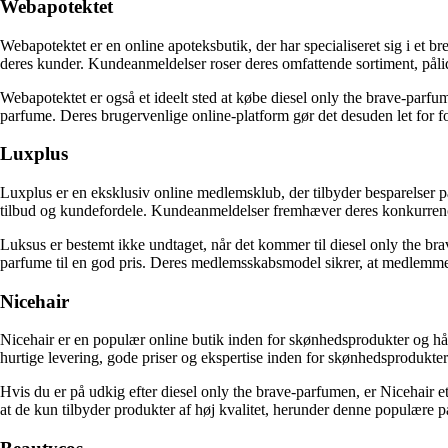
Webapotektet
Webapotektet er en online apoteksbutik, der har specialiseret sig i et b
deres kunder. Kundeanmeldelser roser deres omfattende sortiment, pål
Webapotektet er også et ideelt sted at købe diesel only the brave-parf
parfume. Deres brugervenlige online-platform gør det desuden let for
Luxplus
Luxplus er en eksklusiv online medlemsklub, der tilbyder besparelser 
tilbud og kundefordele. Kundeanmeldelser fremhæver deres konkurrence
Luksus er bestemt ikke undtaget, når det kommer til diesel only the brav
parfume til en god pris. Deres medlemsskabsmodel sikrer, at medlemmer
Nicehair
Nicehair er en populær online butik inden for skønhedsprodukter og h
hurtige levering, gode priser og ekspertise inden for skønhedsprodukter
Hvis du er på udkig efter diesel only the brave-parfumen, er Nicehair e
at de kun tilbyder produkter af høj kvalitet, herunder denne populære pa