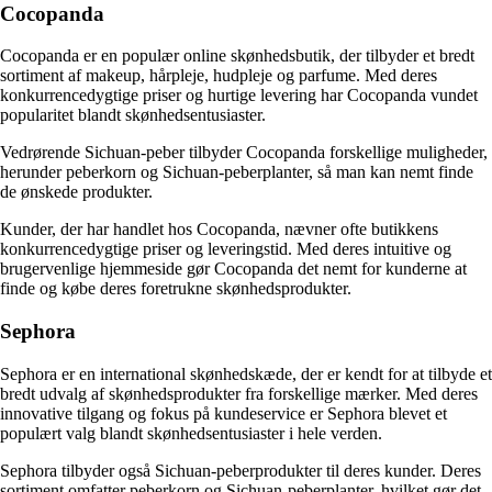
Cocopanda
Cocopanda er en populær online skønhedsbutik, der tilbyder et bredt
sortiment af makeup, hårpleje, hudpleje og parfume. Med deres
konkurrencedygtige priser og hurtige levering har Cocopanda vundet
popularitet blandt skønhedsentusiaster.
Vedrørende Sichuan-peber tilbyder Cocopanda forskellige muligheder,
herunder peberkorn og Sichuan-peberplanter, så man kan nemt finde
de ønskede produkter.
Kunder, der har handlet hos Cocopanda, nævner ofte butikkens
konkurrencedygtige priser og leveringstid. Med deres intuitive og
brugervenlige hjemmeside gør Cocopanda det nemt for kunderne at
finde og købe deres foretrukne skønhedsprodukter.
Sephora
Sephora er en international skønhedskæde, der er kendt for at tilbyde et
bredt udvalg af skønhedsprodukter fra forskellige mærker. Med deres
innovative tilgang og fokus på kundeservice er Sephora blevet et
populært valg blandt skønhedsentusiaster i hele verden.
Sephora tilbyder også Sichuan-peberprodukter til deres kunder. Deres
sortiment omfatter peberkorn og Sichuan-peberplanter, hvilket gør det