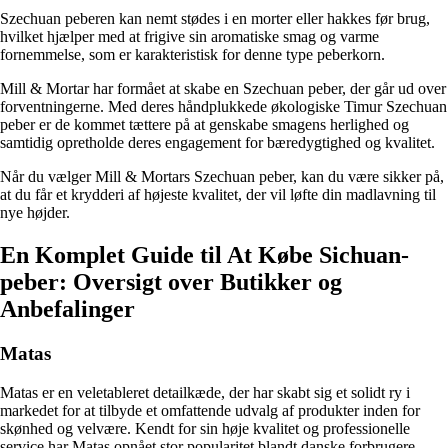
Szechuan peberen kan nemt stødes i en morter eller hakkes før brug,
hvilket hjælper med at frigive sin aromatiske smag og varme
fornemmelse, som er karakteristisk for denne type peberkorn.
Mill & Mortar har formået at skabe en Szechuan peber, der går ud over
forventningerne. Med deres håndplukkede økologiske Timur Szechuan
peber er de kommet tættere på at genskabe smagens herlighed og
samtidig opretholde deres engagement for bæredygtighed og kvalitet.
Når du vælger Mill & Mortars Szechuan peber, kan du være sikker på,
at du får et krydderi af højeste kvalitet, der vil løfte din madlavning til
nye højder.
En Komplet Guide til At Købe Sichuan-
peber: Oversigt over Butikker og
Anbefalinger
Matas
Matas er en veletableret detailkæde, der har skabt sig et solidt ry i
markedet for at tilbyde et omfattende udvalg af produkter inden for
skønhed og velvære. Kendt for sin høje kvalitet og professionelle
service har Matas opnået stor popularitet blandt danske forbrugere.