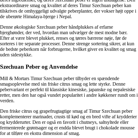
ekstraordinære smag og kvalitet af deres Timur Szechuan peber kan
tilskrives de omhyggeligt udvalgte peberplanter, der vokser højt oppe i
de uberørte Himalaya-bjerge i Nepal.
Denne økologiske Szechuan peber håndplukkes af erfarne
bjergbønder, der ved, hvordan man udvælger de mest modne bær.
Efter at være blevet plukket, renses og tørres bærrene nøje, før de
sorteres i tre separate processer. Denne strenge sortering sikrer, at kun
de bedste peberkorn når forbrugerne, hvilket giver en kvalitet og smag
uden sidestykke.
Szechuan Peber og Anvendelse
Mill & Mortars Timur Szechuan peber tilbyder en spændende
smagsoplevelse med sin friske citrus smag og lette styrke. Denne
pebervariant er perfekt til klassiske kinesiske, japanske og nepalesiske
retter, men den har også vundet popularitet i andre køkkener rundt om i
verden.
Den friske citrus og grapefrugtagtige smag af Timur Szechuan peber
komplementerer marinader, crusts til kød og en bred vifte af krydderier
og krydderurter. Den er også en favorit i chutneys, saltsyltede eller
fermenterede grøntsager og er endda blevet brugt i chokolade mousse
for at tilføre en ekstra dimension af smag.