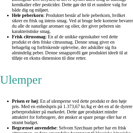
kemikalier eller pesticider. Dette gør det til et sundere valg for
både dig og miljøet.
Hele peberkorn
: Produktet består af hele peberkorn, hvilket
sikrer en frisk og intens smag. Ved at bruge hele kornene bevarer
du alle de naturlige aromaer og olier, der giver peberen sin
karakteristiske smag.
Frisk citrussmag
: En af de unikke egenskaber ved dette
produkt er dets friske citrussmag. Denne smag giver en
behagelig og forfriskende oplevelse, der adskiller sig fra
almindelig peber. Denne smagsprofil gør produktet ideelt til at
tilføje en ekstra dimension til dine retter.
Ulemper
Prisen er høj
: En af ulemperne ved dette produkt er den høje
pris. Med en enhedspris på 1.373,67 kr./kg er det en af de dyrere
peberprodukter på markedet. Dette gør produktet mindre
attraktivt for forbrugere, der ønsker at spare penge eller har et
stramt budget.
Begrænset anvendelse
: Selvom Szechuan peber har en frisk