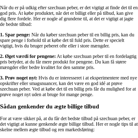
Når du er på udkig efter szechuan peber, er det vigtigt at finde det til en
god pris. At købe produktet, når det er billigt eller på tilbud, kan give
dig flere fordele. Her er nogle af grundene til, at det er vigtigt at jagte
de bedste tilbud:
1. Spar penge:
Når du køber szechuan peber til en billig pris, kan du
spare penge i forhold til at købe det til fuld pris. Dette er specielt
vigtigt, hvis du bruger peberet ofte eller i store mængder.
2. Øget værdi for pengene:
At købe szechuan peber til en fordelagtig
pris betyder, at du får mere produkt for pengene. Du kan få større
mængder eller bedre kvalitet for den samme pris.
3. Prøv noget nyt:
Hvis du er interesseret i at eksperimentere med nye
opskrifter eller smagsnuancer, kan det være en god idé at prøve
szechuan peber. Ved at købe det til en billig pris får du mulighed for at
prøve noget nyt uden at bruge for mange penge.
Sådan genkender du ægte billige tilbud
For at være sikker på, at du får det bedste tilbud på szechuan peber, er
det vigtigt at kunne genkende ægte billige tilbud. Her er nogle tips til at
skelne mellem ægte tilbud og ren markedsføring: