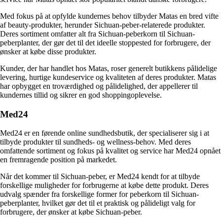
Med fokus på at opfylde kundernes behov tilbyder Matas en bred vifte
af beauty-produkter, herunder Sichuan-peber-relaterede produkter.
Deres sortiment omfatter alt fra Sichuan-peberkorn til Sichuan-
peberplanter, der gør det til det ideelle stoppested for forbrugere, der
ønsker at købe disse produkter.
Kunder, der har handlet hos Matas, roser generelt butikkens pålidelige
levering, hurtige kundeservice og kvaliteten af deres produkter. Matas
har opbygget en troværdighed og pålidelighed, der appellerer til
kundernes tillid og sikrer en god shoppingoplevelse.
Med24
Med24 er en førende online sundhedsbutik, der specialiserer sig i at
tilbyde produkter til sundheds- og wellness-behov. Med deres
omfattende sortiment og fokus på kvalitet og service har Med24 opnået
en fremragende position på markedet.
Når det kommer til Sichuan-peber, er Med24 kendt for at tilbyde
forskellige muligheder for forbrugerne at købe dette produkt. Deres
udvalg spænder fra forskellige former for peberkorn til Sichuan-
peberplanter, hvilket gør det til et praktisk og pålideligt valg for
forbrugere, der ønsker at købe Sichuan-peber.