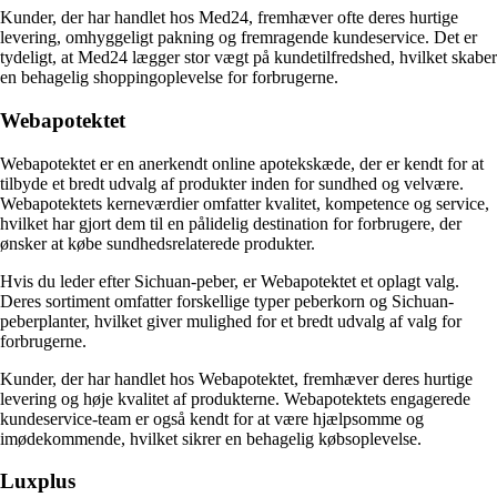
Kunder, der har handlet hos Med24, fremhæver ofte deres hurtige
levering, omhyggeligt pakning og fremragende kundeservice. Det er
tydeligt, at Med24 lægger stor vægt på kundetilfredshed, hvilket skaber
en behagelig shoppingoplevelse for forbrugerne.
Webapotektet
Webapotektet er en anerkendt online apotekskæde, der er kendt for at
tilbyde et bredt udvalg af produkter inden for sundhed og velvære.
Webapotektets kerneværdier omfatter kvalitet, kompetence og service,
hvilket har gjort dem til en pålidelig destination for forbrugere, der
ønsker at købe sundhedsrelaterede produkter.
Hvis du leder efter Sichuan-peber, er Webapotektet et oplagt valg.
Deres sortiment omfatter forskellige typer peberkorn og Sichuan-
peberplanter, hvilket giver mulighed for et bredt udvalg af valg for
forbrugerne.
Kunder, der har handlet hos Webapotektet, fremhæver deres hurtige
levering og høje kvalitet af produkterne. Webapotektets engagerede
kundeservice-team er også kendt for at være hjælpsomme og
imødekommende, hvilket sikrer en behagelig købsoplevelse.
Luxplus