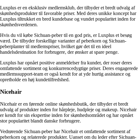
Luxplus er en eksklusiv medlemsklub, der tilbyder et bredt udvalg af
skønhedsprodukter til favorable priser. Med deres unikke koncept har
Luxplus tiltrukket en bred kundebase og vundet popularitet inden for
skønhedsverdenen.
Hvis du vil købe Sichuan-peber til en god pris, er Luxplus et besøg
værd. De tilbyder forskellige varianter af peberkorn og Sichuan-
peberplanter til medlemspriser, hvilket gør det til en ideel
handelsdestination for forbrugere, der ønsker at spare penge.
Luxplus har opnået positive anmeldelser fra kunder, der roser deres
omfattende sortiment og konkurrencedygtige priser. Deres engagerede
medlemssupport-team er også kendt for at yde hurtig assistance og
opretholde en høj kundetilfredshed.
Nicehair
Nicehair er en førende online skønhedsbutik, der tilbyder et bredt
udvalg af produkter inden for hårpleje, hudpleje og makeup. Nicehair
er kendt for sin ekspertise inden for skønhedsområdet og har opnået
stor popularitet blandt danske forbrugere.
Vedrørende Sichuan-peber har Nicehair et omfattende sortiment af
peberkorn og relaterede produkter. Uanset om du leder efter Sichuan-