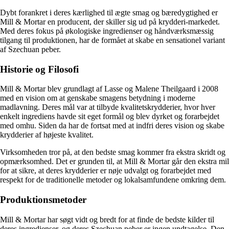
Dybt forankret i deres kærlighed til ægte smag og bæredygtighed er
Mill & Mortar en producent, der skiller sig ud på krydderi-markedet.
Med deres fokus på økologiske ingredienser og håndværksmæssig
tilgang til produktionen, har de formået at skabe en sensationel variant
af Szechuan peber.
Historie og Filosofi
Mill & Mortar blev grundlagt af Lasse og Malene Theilgaard i 2008
med en vision om at genskabe smagens betydning i moderne
madlavning. Deres mål var at tilbyde kvalitetskrydderier, hvor hver
enkelt ingrediens havde sit eget formål og blev dyrket og forarbejdet
med omhu. Siden da har de fortsat med at indfri deres vision og skabe
krydderier af højeste kvalitet.
Virksomheden tror på, at den bedste smag kommer fra ekstra skridt og
opmærksomhed. Det er grunden til, at Mill & Mortar går den ekstra mil
for at sikre, at deres krydderier er nøje udvalgt og forarbejdet med
respekt for de traditionelle metoder og lokalsamfundene omkring dem.
Produktionsmetoder
Mill & Mortar har søgt vidt og bredt for at finde de bedste kilder til
deres ingredienser, og deres Szechuan peber er ingen undtagelse. Den