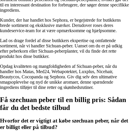
til en interessant destination for forbrugere, der søger denne specifikke
ingrediens.
Kunder, der har handlet hos Sephora, er begejstrede for butikkens
brede sortiment og eksklusive mærker. Derudover roses deres
kundeservice-team for at være opmærksomme og hjælpsomme.
Lad os drage fordel af disse butikkers ekspertise og omfattende
sortiment, når vi handler Sichuan-peber. Uanset om du er på udkig
efter peberkorn eller Sichuan-peberplanter, vil du finde det rette
produkt hos disse butikker.
Opdag kvaliteten og mangfoldigheden af Sichuan-peber, når du
handler hos Matas, Med24, Webapotektet, Luxplus, Nicehair,
Beautycos, Cocopanda og Sephora. Giv dig selv den ultimative
smagsoplevelse og nyd de unikke aromaer, denne spændende
ingrediens tilføjer til dine retter og skønhedsrutiner.
Få szechuan peber til en billig pris: Sådan
får du det bedste tilbud
Hvorfor det er vigtigt at købe szechuan peber, når det
er billigt eller på tilbud?