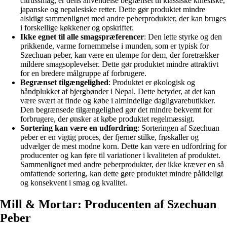
citrussmag, er dens anvendelse begrænset til klassiske kinesiske,
japanske og nepalesiske retter. Dette gør produktet mindre
alsidigt sammenlignet med andre peberprodukter, der kan bruges
i forskellige køkkener og opskrifter.
Ikke egnet til alle smagspræferencer
: Den lette styrke og den
prikkende, varme fornemmelse i munden, som er typisk for
Szechuan peber, kan være en ulempe for dem, der foretrækker
mildere smagsoplevelser. Dette gør produktet mindre attraktivt
for en bredere målgruppe af forbrugere.
Begrænset tilgængelighed
: Produktet er økologisk og
håndplukket af bjergbønder i Nepal. Dette betyder, at det kan
være svært at finde og købe i almindelige dagligvarebutikker.
Den begrænsede tilgængelighed gør det mindre bekvemt for
forbrugere, der ønsker at købe produktet regelmæssigt.
Sortering kan være en udfordring
: Sorteringen af Szechuan
peber er en vigtig proces, der fjerner stilke, frøskaller og
udvælger de mest modne korn. Dette kan være en udfordring for
producenter og kan føre til variationer i kvaliteten af produktet.
Sammenlignet med andre peberprodukter, der ikke kræver en så
omfattende sortering, kan dette gøre produktet mindre pålideligt
og konsekvent i smag og kvalitet.
Mill & Mortar: Producenten af Szechuan
Peber