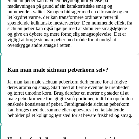
Sichuan peber kan have en betydelig indflydelse på
madlavningen på grund af sin karakteristiske smag og
nummende kvalitet. Smagen bidrager med en citrusnote og en
let krydret varme, der kan transformere ordinære retter til
spændende kulinariske mesterværker. Den nummende effekt fra
sichuan peber kan også hjælpe med at stimulere smagsløgene
og give en dybere og mere fornøjelig smagsoplevelse. Det er
vigtigt at bruge sichuan peber med måde for at undgå at
overskygge andre smage i retten.
Kan man male sichuan peberkorn selv?
Ja, man kan male sichuan peberkorn derhjemme for at frigive
deres aroma og smag. Start med at fjerne eventuelle urenheder
og tørret umodne korn. Brug derefter en morter og støder til at
male peberkornene forsigtigt i små portioner, indtil du opnår den
ønskede konsistens af peber. Færdigmalede sichuan peberkorn
kan bruges med det samme eller opbevares i en tætsluttende
beholder på et køligt og tørt sted for at bevare friskhed og smag.