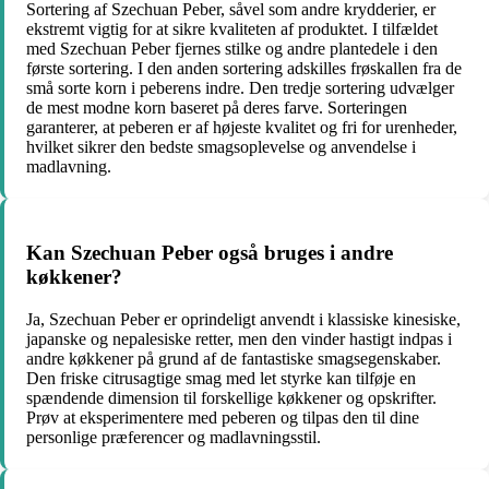
Sortering af Szechuan Peber, såvel som andre krydderier, er
ekstremt vigtig for at sikre kvaliteten af produktet. I tilfældet
med Szechuan Peber fjernes stilke og andre plantedele i den
første sortering. I den anden sortering adskilles frøskallen fra de
små sorte korn i peberens indre. Den tredje sortering udvælger
de mest modne korn baseret på deres farve. Sorteringen
garanterer, at peberen er af højeste kvalitet og fri for urenheder,
hvilket sikrer den bedste smagsoplevelse og anvendelse i
madlavning.
Kan Szechuan Peber også bruges i andre
køkkener?
Ja, Szechuan Peber er oprindeligt anvendt i klassiske kinesiske,
japanske og nepalesiske retter, men den vinder hastigt indpas i
andre køkkener på grund af de fantastiske smagsegenskaber.
Den friske citrusagtige smag med let styrke kan tilføje en
spændende dimension til forskellige køkkener og opskrifter.
Prøv at eksperimentere med peberen og tilpas den til dine
personlige præferencer og madlavningsstil.