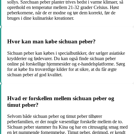
sollys. Szechuan peber planter trives bedst i varme klimaer, så
oprethold en temperatur mellem 21-32 grader Celsius. Høst
peberkornene, når de er modne og tør dem korrekt, før de
bruges i dine kulinariske kreationer.
Hvor kan man købe sichuan peber?
Sichuan peber kan købes i specialbutikker, der sælger asiatiske
krydderier og fødevarer. Du kan også finde sichuan peber
online på forskellige hjemmesider og e-handelsplatforme. Sørg
for at købe fra troværdige kilder for at sikre, at du får ægte
sichuan peber af god kvalitet.
Hvad er forskellen mellem sichuan peber og
timut peber?
Selvom både sichuan peber og timut peber tilhører
peberfamilien, er der nogle væsentlige forskelle mellem de to.
Sichuan peber stammer fra Kina og har en citrusagtig smag med
en let nummende fornemmelse. Timut peber, derimod, er kendt