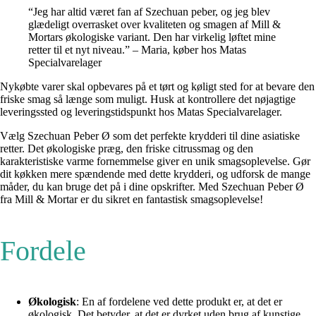
“Jeg har altid været fan af Szechuan peber, og jeg blev
glædeligt overrasket over kvaliteten og smagen af Mill &
Mortars økologiske variant. Den har virkelig løftet mine
retter til et nyt niveau.” – Maria, køber hos Matas
Specialvarelager
Nykøbte varer skal opbevares på et tørt og køligt sted for at bevare den
friske smag så længe som muligt. Husk at kontrollere det nøjagtige
leveringssted og leveringstidspunkt hos Matas Specialvarelager.
Vælg Szechuan Peber Ø som det perfekte krydderi til dine asiatiske
retter. Det økologiske præg, den friske citrussmag og den
karakteristiske varme fornemmelse giver en unik smagsoplevelse. Gør
dit køkken mere spændende med dette krydderi, og udforsk de mange
måder, du kan bruge det på i dine opskrifter. Med Szechuan Peber Ø
fra Mill & Mortar er du sikret en fantastisk smagsoplevelse!
Fordele
Økologisk
: En af fordelene ved dette produkt er, at det er
økologisk. Det betyder, at det er dyrket uden brug af kunstige