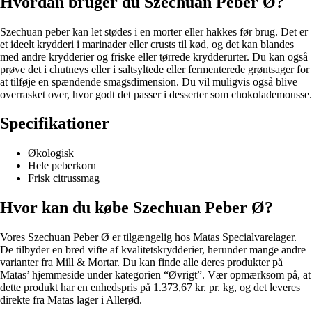
Hvordan bruger du Szechuan Peber Ø?
Szechuan peber kan let stødes i en morter eller hakkes før brug. Det er
et ideelt krydderi i marinader eller crusts til kød, og det kan blandes
med andre krydderier og friske eller tørrede krydderurter. Du kan også
prøve det i chutneys eller i saltsyltede eller fermenterede grøntsager for
at tilføje en spændende smagsdimension. Du vil muligvis også blive
overrasket over, hvor godt det passer i desserter som chokolademousse.
Specifikationer
Økologisk
Hele peberkorn
Frisk citrussmag
Hvor kan du købe Szechuan Peber Ø?
Vores Szechuan Peber Ø er tilgængelig hos Matas Specialvarelager.
De tilbyder en bred vifte af kvalitetskrydderier, herunder mange andre
varianter fra Mill & Mortar. Du kan finde alle deres produkter på
Matas’ hjemmeside under kategorien “Øvrigt”. Vær opmærksom på, at
dette produkt har en enhedspris på 1.373,67 kr. pr. kg, og det leveres
direkte fra Matas lager i Allerød.