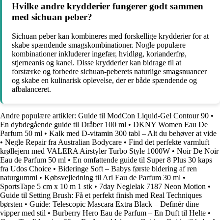
Hvilke andre krydderier fungerer godt sammen
med sichuan peber?
Sichuan peber kan kombineres med forskellige krydderier for at
skabe spændende smagskombinationer. Nogle populære
kombinationer inkluderer ingefær, hvidløg, korianderfrø,
stjerneanis og kanel. Disse krydderier kan bidrage til at
forstærke og forbedre sichuan-peberets naturlige smagsnuancer
og skabe en kulinarisk oplevelse, der er både spændende og
afbalanceret.
Andre populære artikler:
Guide til ModCon Liquid-Gel Contour 90
•
En dybdegående guide til Dråber 100 ml
•
DKNY Women Eau De
Parfum 50 ml
•
Kalk med D-vitamin 300 tabl – Alt du behøver at vide
•
Negle Repair fra Australian Bodycare
•
Find det perfekte varmluft
krøllejern med VALERA Airstyler Turbo Style 1000W
•
Noir De Noir
Eau de Parfum 50 ml
•
En omfattende guide til Super 8 Plus 30 kaps
fra Udos Choice
•
Bideringe Soft – Babys første bidering af ren
naturgummi
•
Købsvejledning til Ari Eau de Parfum 30 ml
•
SportsTape 5 cm x 10 m 1 stk
•
7day Neglelak 7187 Neon Motion
•
Guide til Setting Brush: Få et perfekt finish med Real Techniques
børsten
•
Guide: Telescopic Mascara Extra Black – Definér dine
vipper med stil
•
Burberry Hero Eau de Parfum – En Duft til Helte
•