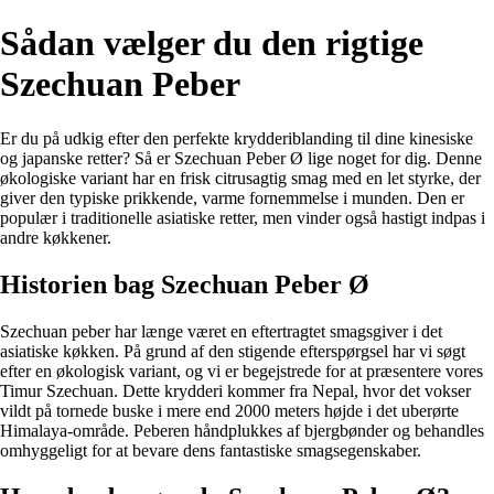
Sådan vælger du den rigtige
Szechuan Peber
Er du på udkig efter den perfekte krydderiblanding til dine kinesiske
og japanske retter? Så er Szechuan Peber Ø lige noget for dig. Denne
økologiske variant har en frisk citrusagtig smag med en let styrke, der
giver den typiske prikkende, varme fornemmelse i munden. Den er
populær i traditionelle asiatiske retter, men vinder også hastigt indpas i
andre køkkener.
Historien bag Szechuan Peber Ø
Szechuan peber har længe været en eftertragtet smagsgiver i det
asiatiske køkken. På grund af den stigende efterspørgsel har vi søgt
efter en økologisk variant, og vi er begejstrede for at præsentere vores
Timur Szechuan. Dette krydderi kommer fra Nepal, hvor det vokser
vildt på tornede buske i mere end 2000 meters højde i det uberørte
Himalaya-område. Peberen håndplukkes af bjergbønder og behandles
omhyggeligt for at bevare dens fantastiske smagsegenskaber.