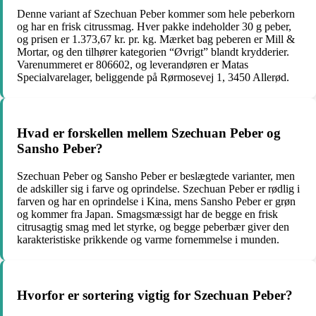
Denne variant af Szechuan Peber kommer som hele peberkorn
og har en frisk citrussmag. Hver pakke indeholder 30 g peber,
og prisen er 1.373,67 kr. pr. kg. Mærket bag peberen er Mill &
Mortar, og den tilhører kategorien “Øvrigt” blandt krydderier.
Varenummeret er 806602, og leverandøren er Matas
Specialvarelager, beliggende på Rørmosevej 1, 3450 Allerød.
Hvad er forskellen mellem Szechuan Peber og
Sansho Peber?
Szechuan Peber og Sansho Peber er beslægtede varianter, men
de adskiller sig i farve og oprindelse. Szechuan Peber er rødlig i
farven og har en oprindelse i Kina, mens Sansho Peber er grøn
og kommer fra Japan. Smagsmæssigt har de begge en frisk
citrusagtig smag med let styrke, og begge peberbær giver den
karakteristiske prikkende og varme fornemmelse i munden.
Hvorfor er sortering vigtig for Szechuan Peber?