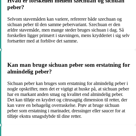
Hvad er forskellen mellem szechuan og sichuan
peber?
Selvom stavemåden kan variere, refererer både szechuan og
sichuan peber til den samme pebervariant. Szechuan er den
ældre stavemåde, men mange steder bruges sichuan i dag. Så
forskellen ligger primært i stavningen, mens krydderiet i sig selv
fortsætter med at forblive det samme.
Kan man bruge sichuan peber som erstatning for
almindelig peber?
Sichuan peber kan bruges som erstatning for almindelig peber i
nogle opskrifter, men det er vigtigt at huske på, at sichuan peber
har en markant anden smag og kvalitet end almindelig peber.
Det kan tilføje en krydret og citrusagtig dimension til retter, der
kan være en behagelig overraskelse. Prøv at bruge sichuan
peber som erstatning i marinader, dressinger eller saucer for at
tilføje ekstra smagsdybde til dine retter.