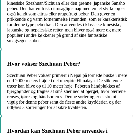
kinesiske Szezhuan/Sichuan eller den grønne, japanske Sansho
peber. Den har en frisk citrusagtig smag med en let styrke og er
også kendt som citrus eller grapefrugt peber. Den giver en
prikkende og varm fornemmelse i munden, som er karakteristisk
for denne type peberbær. Den anvendes i klassiske kinesiske,
japanske og nepalesiske retter, men bliver også mere og mere
populær i andre køkkener på grund af sine fantastiske
smagsegenskaber.
Hvor vokser Szechuan Peber?
Szechuan Peber vokser primært i Nepal på tornede buske i mere
end 2000 meters højde i det uberørte Himalaya. De stikkende
træer kan blive op til 10 meter høje. Peberen håndplukkes af
bjergbønder og fragtes af små stier ned af bjerget, hvor bærrene
renses, tørres og håndsorteres. Denne sortering er ekstremt
vigtig for denne peber samt de fleste andre krydderier, og der
udføres 3 sorteringer for at sikre kvaliteten.
Hvordan kan Szechuan Peber anvendes i