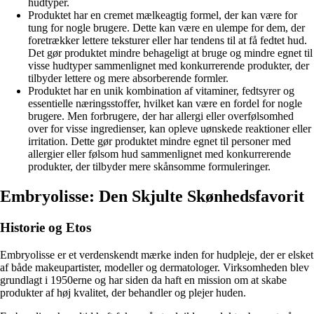
hudtyper.
Produktet har en cremet mælkeagtig formel, der kan være for
tung for nogle brugere. Dette kan være en ulempe for dem, der
foretrækker lettere teksturer eller har tendens til at få fedtet hud.
Det gør produktet mindre behageligt at bruge og mindre egnet til
visse hudtyper sammenlignet med konkurrerende produkter, der
tilbyder lettere og mere absorberende formler.
Produktet har en unik kombination af vitaminer, fedtsyrer og
essentielle næringsstoffer, hvilket kan være en fordel for nogle
brugere. Men forbrugere, der har allergi eller overfølsomhed
over for visse ingredienser, kan opleve uønskede reaktioner eller
irritation. Dette gør produktet mindre egnet til personer med
allergier eller følsom hud sammenlignet med konkurrerende
produkter, der tilbyder mere skånsomme formuleringer.
Embryolisse: Den Skjulte Skønhedsfavorit
Historie og Etos
Embryolisse er et verdenskendt mærke inden for hudpleje, der er elsket
af både makeupartister, modeller og dermatologer. Virksomheden blev
grundlagt i 1950erne og har siden da haft en mission om at skabe
produkter af høj kvalitet, der behandler og plejer huden.