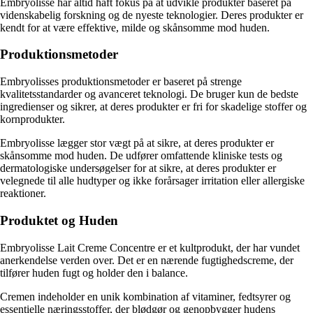
Embryolisse har altid haft fokus på at udvikle produkter baseret på
videnskabelig forskning og de nyeste teknologier. Deres produkter er
kendt for at være effektive, milde og skånsomme mod huden.
Produktionsmetoder
Embryolisses produktionsmetoder er baseret på strenge
kvalitetsstandarder og avanceret teknologi. De bruger kun de bedste
ingredienser og sikrer, at deres produkter er fri for skadelige stoffer og
kornprodukter.
Embryolisse lægger stor vægt på at sikre, at deres produkter er
skånsomme mod huden. De udfører omfattende kliniske tests og
dermatologiske undersøgelser for at sikre, at deres produkter er
velegnede til alle hudtyper og ikke forårsager irritation eller allergiske
reaktioner.
Produktet og Huden
Embryolisse Lait Creme Concentre er et kultprodukt, der har vundet
anerkendelse verden over. Det er en nærende fugtighedscreme, der
tilfører huden fugt og holder den i balance.
Cremen indeholder en unik kombination af vitaminer, fedtsyrer og
essentielle næringsstoffer, der blødgør og genopbygger hudens