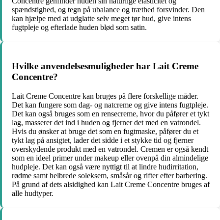
Concentre genfinder huden sin naturlige elasticitet og
spændstighed, og tegn på ubalance og træthed forsvinder. Den
kan hjælpe med at udglatte selv meget tør hud, give intens
fugtpleje og efterlade huden blød som satin.
Hvilke anvendelsesmuligheder har Lait Creme
Concentre?
Lait Creme Concentre kan bruges på flere forskellige måder.
Det kan fungere som dag- og natcreme og give intens fugtpleje.
Det kan også bruges som en rensecreme, hvor du påfører et tykt
lag, masserer det ind i huden og fjerner det med en vatrondel.
Hvis du ønsker at bruge det som en fugtmaske, påfører du et
tykt lag på ansigtet, lader det sidde i et stykke tid og fjerner
overskydende produkt med en vatrondel. Cremen er også kendt
som en ideel primer under makeup eller ovenpå din almindelige
hudpleje. Det kan også være nyttigt til at lindre hudirritation,
rødme samt helbrede soleksem, småsår og rifter efter barbering.
På grund af dets alsidighed kan Lait Creme Concentre bruges af
alle hudtyper.