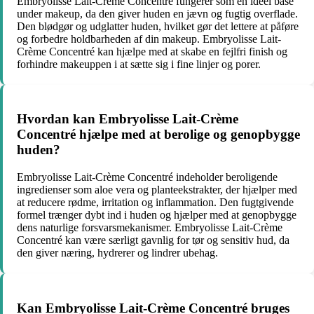
Embryolisse Lait-Crème Concentré fungerer som en ideel base
under makeup, da den giver huden en jævn og fugtig overflade.
Den blødgør og udglatter huden, hvilket gør det lettere at påføre
og forbedre holdbarheden af din makeup. Embryolisse Lait-
Crème Concentré kan hjælpe med at skabe en fejlfri finish og
forhindre makeuppen i at sætte sig i fine linjer og porer.
Hvordan kan Embryolisse Lait-Crème
Concentré hjælpe med at berolige og genopbygge
huden?
Embryolisse Lait-Crème Concentré indeholder beroligende
ingredienser som aloe vera og planteekstrakter, der hjælper med
at reducere rødme, irritation og inflammation. Den fugtgivende
formel trænger dybt ind i huden og hjælper med at genopbygge
dens naturlige forsvarsmekanismer. Embryolisse Lait-Crème
Concentré kan være særligt gavnlig for tør og sensitiv hud, da
den giver næring, hydrerer og lindrer ubehag.
Kan Embryolisse Lait-Crème Concentré bruges