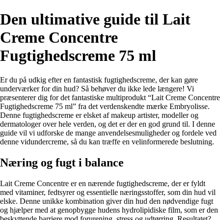
Den ultimative guide til Lait
Creme Concentre
Fugtighedscreme 75 ml
Er du på udkig efter en fantastisk fugtighedscreme, der kan gøre
underværker for din hud? Så behøver du ikke lede længere! Vi
præsenterer dig for det fantastiske multiprodukt “Lait Creme Concentre
Fugtighedscreme 75 ml” fra det verdenskendte mærke Embryolisse.
Denne fugtighedscreme er elsket af makeup artister, modeller og
dermatologer over hele verden, og det er der en god grund til. I denne
guide vil vi udforske de mange anvendelsesmuligheder og fordele ved
denne vidundercreme, så du kan træffe en velinformerede beslutning.
Næring og fugt i balance
Lait Creme Concentre er en nærende fugtighedscreme, der er fyldt
med vitaminer, fedtsyrer og essentielle næringsstoffer, som din hud vil
elske. Denne unikke kombination giver din hud den nødvendige fugt
og hjælper med at genopbygge hudens hydrolipidiske film, som er den
beskyttende barriere mod forurening, stress og udtørring. Resultatet?