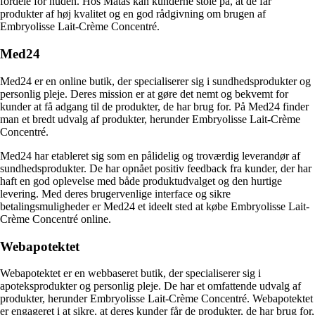
fordele for huden. Hos Matas kan kunderne stole på, at de får
produkter af høj kvalitet og en god rådgivning om brugen af
Embryolisse Lait-Crème Concentré.
Med24
Med24 er en online butik, der specialiserer sig i sundhedsprodukter og
personlig pleje. Deres mission er at gøre det nemt og bekvemt for
kunder at få adgang til de produkter, de har brug for. På Med24 finder
man et bredt udvalg af produkter, herunder Embryolisse Lait-Crème
Concentré.
Med24 har etableret sig som en pålidelig og troværdig leverandør af
sundhedsprodukter. De har opnået positiv feedback fra kunder, der har
haft en god oplevelse med både produktudvalget og den hurtige
levering. Med deres brugervenlige interface og sikre
betalingsmuligheder er Med24 et ideelt sted at købe Embryolisse Lait-
Crème Concentré online.
Webapotektet
Webapotektet er en webbaseret butik, der specialiserer sig i
apoteksprodukter og personlig pleje. De har et omfattende udvalg af
produkter, herunder Embryolisse Lait-Crème Concentré. Webapotektet
er engageret i at sikre, at deres kunder får de produkter, de har brug for,