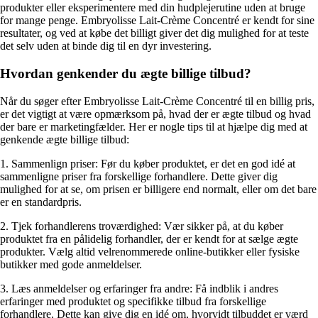
produkter eller eksperimentere med din hudplejerutine uden at bruge
for mange penge. Embryolisse Lait-Crème Concentré er kendt for sine
resultater, og ved at købe det billigt giver det dig mulighed for at teste
det selv uden at binde dig til en dyr investering.
Hvordan genkender du ægte billige tilbud?
Når du søger efter Embryolisse Lait-Crème Concentré til en billig pris,
er det vigtigt at være opmærksom på, hvad der er ægte tilbud og hvad
der bare er marketingfælder. Her er nogle tips til at hjælpe dig med at
genkende ægte billige tilbud:
1. Sammenlign priser: Før du køber produktet, er det en god idé at
sammenligne priser fra forskellige forhandlere. Dette giver dig
mulighed for at se, om prisen er billigere end normalt, eller om det bare
er en standardpris.
2. Tjek forhandlerens troværdighed: Vær sikker på, at du køber
produktet fra en pålidelig forhandler, der er kendt for at sælge ægte
produkter. Vælg altid velrenommerede online-butikker eller fysiske
butikker med gode anmeldelser.
3. Læs anmeldelser og erfaringer fra andre: Få indblik i andres
erfaringer med produktet og specifikke tilbud fra forskellige
forhandlere. Dette kan give dig en idé om, hvorvidt tilbuddet er værd