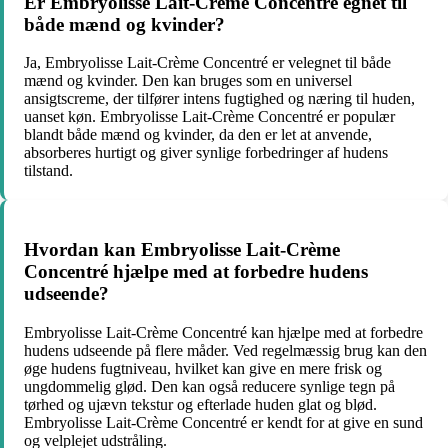
Er Embryolisse Lait-Crème Concentré egnet til
både mænd og kvinder?
Ja, Embryolisse Lait-Crème Concentré er velegnet til både
mænd og kvinder. Den kan bruges som en universel
ansigtscreme, der tilfører intens fugtighed og næring til huden,
uanset køn. Embryolisse Lait-Crème Concentré er populær
blandt både mænd og kvinder, da den er let at anvende,
absorberes hurtigt og giver synlige forbedringer af hudens
tilstand.
Hvordan kan Embryolisse Lait-Crème
Concentré hjælpe med at forbedre hudens
udseende?
Embryolisse Lait-Crème Concentré kan hjælpe med at forbedre
hudens udseende på flere måder. Ved regelmæssig brug kan den
øge hudens fugtniveau, hvilket kan give en mere frisk og
ungdommelig glød. Den kan også reducere synlige tegn på
tørhed og ujævn tekstur og efterlade huden glat og blød.
Embryolisse Lait-Crème Concentré er kendt for at give en sund
og velplejet udstråling.