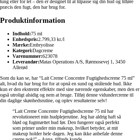
tung eller for let – den er designet til at tilpasse sig din hud og tilføre
præcis den fugt, den har brug for.
Produktinformation
Indhold:
75 ml
Enhedspris:
2.799,33 kr./l
Mærke:
Embryolisse
Kategori:
Dagcreme
Varenummer:
623078
Leverandør:
Matas Operations A/S, Rørmosevej 1, 3450
Allerød
Som du kan se, har “Lait Creme Concentre Fugtighedscreme 75 ml”
alt, hvad du har brug for for at opnå en sund og strålende hud. Ikke
kun er den ekstremt effektiv med sine nærende egenskaber, men den er
også utroligt alsidig og nem at bruge. Tilføj denne vidundercreme til
din daglige skønhedsrutine, og oplev resultaterne selv!
“Lait Creme Concentre Fugtighedscreme 75 ml har
revolutioneret min hudplejerutine. Jeg har aldrig haft så
blød og fugtmættet hud før. Den fungerer også perfekt
som primer under min makeup, hvilket betyder, at mit
makeup holder hele dagen. Jeg kan ikke anbefale denne
creme nok!” – Anna, tilfreds kunde