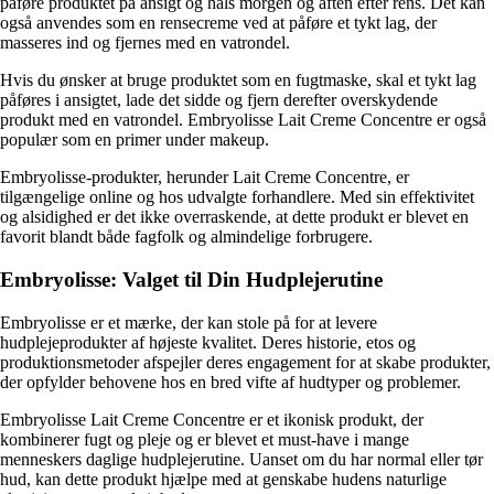
påføre produktet på ansigt og hals morgen og aften efter rens. Det kan
også anvendes som en rensecreme ved at påføre et tykt lag, der
masseres ind og fjernes med en vatrondel.
Hvis du ønsker at bruge produktet som en fugtmaske, skal et tykt lag
påføres i ansigtet, lade det sidde og fjern derefter overskydende
produkt med en vatrondel. Embryolisse Lait Creme Concentre er også
populær som en primer under makeup.
Embryolisse-produkter, herunder Lait Creme Concentre, er
tilgængelige online og hos udvalgte forhandlere. Med sin effektivitet
og alsidighed er det ikke overraskende, at dette produkt er blevet en
favorit blandt både fagfolk og almindelige forbrugere.
Embryolisse: Valget til Din Hudplejerutine
Embryolisse er et mærke, der kan stole på for at levere
hudplejeprodukter af højeste kvalitet. Deres historie, etos og
produktionsmetoder afspejler deres engagement for at skabe produkter,
der opfylder behovene hos en bred vifte af hudtyper og problemer.
Embryolisse Lait Creme Concentre er et ikonisk produkt, der
kombinerer fugt og pleje og er blevet et must-have i mange
menneskers daglige hudplejerutine. Uanset om du har normal eller tør
hud, kan dette produkt hjælpe med at genskabe hudens naturlige