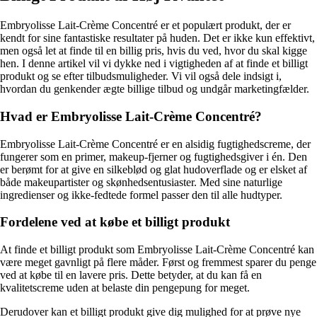
Embryolisse Lait-Crème Concentré er et populært produkt, der er
kendt for sine fantastiske resultater på huden. Det er ikke kun effektivt,
men også let at finde til en billig pris, hvis du ved, hvor du skal kigge
hen. I denne artikel vil vi dykke ned i vigtigheden af at finde et billigt
produkt og se efter tilbudsmuligheder. Vi vil også dele indsigt i,
hvordan du genkender ægte billige tilbud og undgår marketingfælder.
Hvad er Embryolisse Lait-Crème Concentré?
Embryolisse Lait-Crème Concentré er en alsidig fugtighedscreme, der
fungerer som en primer, makeup-fjerner og fugtighedsgiver i én. Den
er berømt for at give en silkeblød og glat hudoverflade og er elsket af
både makeupartister og skønhedsentusiaster. Med sine naturlige
ingredienser og ikke-fedtede formel passer den til alle hudtyper.
Fordelene ved at købe et billigt produkt
At finde et billigt produkt som Embryolisse Lait-Crème Concentré kan
være meget gavnligt på flere måder. Først og fremmest sparer du penge
ved at købe til en lavere pris. Dette betyder, at du kan få en
kvalitetscreme uden at belaste din pengepung for meget.
Derudover kan et billigt produkt give dig mulighed for at prøve nye