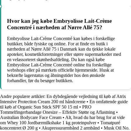
Hvor kan jeg købe Embryolisse Lait-Crème
Concentré i nærheden af ​​Nørre Allé 75?
Embryolisse Lait-Crème Concentré kan købes i forskellige
butikker, både fysiske og online. For at finde en butik i
nærheden af ​​Nørre Allé 75 i Danmark kan du tjekke lokale
apoteker, kosmetikforretninger eller større supermarkeder med
en velassorteret skønhedsafdeling. Du kan også købe
Embryolisse Lait-Crème Concentré online fra forskellige
webshops eller på mærkets officielle hjemmeside. Husk at
bekræfte lagerstatus og åbningstider hos den ønskede
forhandler, før du besøger butikken.
Andre populære artikler:
En dybdegående vejledning til køb af Atrix
Intensive Protection Cream 200 ml håndcreme
•
En omfattende guide
til køb af Organic Sun Stick SPF 50 15 ml
•
PRO
Tommelfingerbandage Onesize – Effektiv Støtte og Aflastning
•
Australian Bodycare Face Cream
•
Alt, hvad du har brug for at vide
om Whey 100 Jordbærmilkshake 1 kg proteinpulver
•
Tomatpuré
koncenteret Ø 200 g
•
Akupressurarmbånd 2 armbånd
•
Musk Oil No.