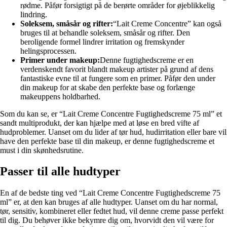
rødme. Påfør forsigtigt på de berørte områder for øjeblikkelig
lindring.
Soleksem, småsår og rifter:
“Lait Creme Concentre” kan også
bruges til at behandle soleksem, småsår og rifter. Den
beroligende formel lindrer irritation og fremskynder
helingsprocessen.
Primer under makeup:
Denne fugtighedscreme er en
verdenskendt favorit blandt makeup artister på grund af dens
fantastiske evne til at fungere som en primer. Påfør den under
din makeup for at skabe den perfekte base og forlænge
makeuppens holdbarhed.
Som du kan se, er “Lait Creme Concentre Fugtighedscreme 75 ml” et
sandt multiprodukt, der kan hjælpe med at løse en bred vifte af
hudproblemer. Uanset om du lider af tør hud, hudirritation eller bare vil
have den perfekte base til din makeup, er denne fugtighedscreme et
must i din skønhedsrutine.
Passer til alle hudtyper
En af de bedste ting ved “Lait Creme Concentre Fugtighedscreme 75
ml” er, at den kan bruges af alle hudtyper. Uanset om du har normal,
tør, sensitiv, kombineret eller fedtet hud, vil denne creme passe perfekt
til dig. Du behøver ikke bekymre dig om, hvorvidt den vil være for