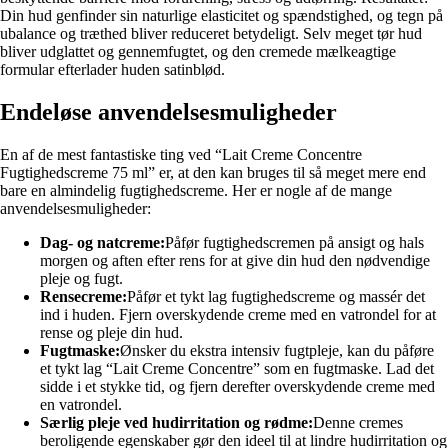
Din hud genfinder sin naturlige elasticitet og spændstighed, og tegn på
ubalance og træthed bliver reduceret betydeligt. Selv meget tør hud
bliver udglattet og gennemfugtet, og den cremede mælkeagtige
formular efterlader huden satinblød.
Endeløse anvendelsesmuligheder
En af de mest fantastiske ting ved “Lait Creme Concentre
Fugtighedscreme 75 ml” er, at den kan bruges til så meget mere end
bare en almindelig fugtighedscreme. Her er nogle af de mange
anvendelsesmuligheder:
Dag- og natcreme:
Påfør fugtighedscremen på ansigt og hals
morgen og aften efter rens for at give din hud den nødvendige
pleje og fugt.
Rensecreme:
Påfør et tykt lag fugtighedscreme og massér det
ind i huden. Fjern overskydende creme med en vatrondel for at
rense og pleje din hud.
Fugtmaske:
Ønsker du ekstra intensiv fugtpleje, kan du påføre
et tykt lag “Lait Creme Concentre” som en fugtmaske. Lad det
sidde i et stykke tid, og fjern derefter overskydende creme med
en vatrondel.
Særlig pleje ved hudirritation og rødme:
Denne cremes
beroligende egenskaber gør den ideel til at lindre hudirritation og