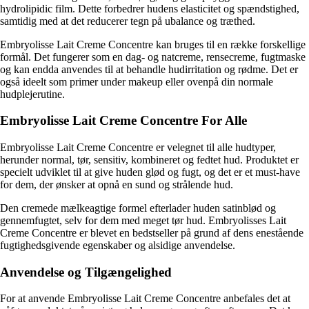
hydrolipidic film. Dette forbedrer hudens elasticitet og spændstighed,
samtidig med at det reducerer tegn på ubalance og træthed.
Embryolisse Lait Creme Concentre kan bruges til en række forskellige
formål. Det fungerer som en dag- og natcreme, rensecreme, fugtmaske
og kan endda anvendes til at behandle hudirritation og rødme. Det er
også ideelt som primer under makeup eller ovenpå din normale
hudplejerutine.
Embryolisse Lait Creme Concentre For Alle
Embryolisse Lait Creme Concentre er velegnet til alle hudtyper,
herunder normal, tør, sensitiv, kombineret og fedtet hud. Produktet er
specielt udviklet til at give huden glød og fugt, og det er et must-have
for dem, der ønsker at opnå en sund og strålende hud.
Den cremede mælkeagtige formel efterlader huden satinblød og
gennemfugtet, selv for dem med meget tør hud. Embryolisses Lait
Creme Concentre er blevet en bedstseller på grund af dens enestående
fugtighedsgivende egenskaber og alsidige anvendelse.
Anvendelse og Tilgængelighed
For at anvende Embryolisse Lait Creme Concentre anbefales det at