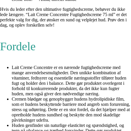
Hvis du leder efter den ultimative fugtighedscreme, behøver du ikke
lede længere. “Lait Creme Concentre Fugtighedscreme 75 ml” er det
perfekte valg for dig, der ønsker en sund og velplejet hud. Prøv den i
dag, og oplev forskellen selv!
Fordele
Lait Creme Concentre er en nærende fugtighedscreme med
mange anvendelsesmuligheder. Den unikke kombination af
vitaminer, fedtsyrer og essentielle næringsstoffer tilfører huden
fugt og holder den i balance. Dette gør produktet overlegent i
forhold til konkurrerende produkter, da det ikke kun fugter
huden, men også giver den nødvendige næring.
Cremen blødgør og genopbygger hudens hydrolipidiske film,
som er hudens beskyttende barriere mod angreb som forurening,
stress og udtørring. Dette er en stor fordel, da det hjælper med at
opretholde hudens sundhed og beskytte den mod skadelige
påvirkninger udefra.
Huden genfinder sin naturlige elasticitet og spændstighed, og
tegn på ubalance og træthed forsvinder. Dette gør produktet