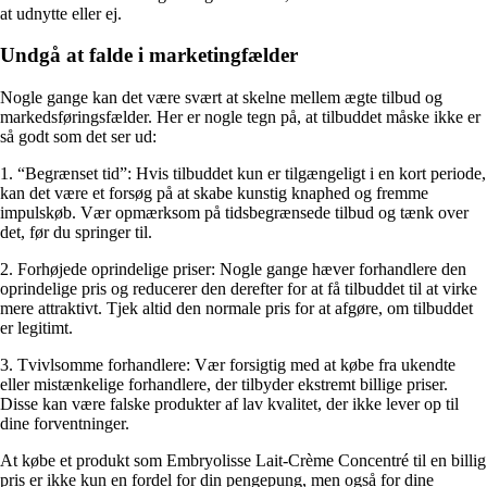
at udnytte eller ej.
Undgå at falde i marketingfælder
Nogle gange kan det være svært at skelne mellem ægte tilbud og
markedsføringsfælder. Her er nogle tegn på, at tilbuddet måske ikke er
så godt som det ser ud:
1. “Begrænset tid”: Hvis tilbuddet kun er tilgængeligt i en kort periode,
kan det være et forsøg på at skabe kunstig knaphed og fremme
impulskøb. Vær opmærksom på tidsbegrænsede tilbud og tænk over
det, før du springer til.
2. Forhøjede oprindelige priser: Nogle gange hæver forhandlere den
oprindelige pris og reducerer den derefter for at få tilbuddet til at virke
mere attraktivt. Tjek altid den normale pris for at afgøre, om tilbuddet
er legitimt.
3. Tvivlsomme forhandlere: Vær forsigtig med at købe fra ukendte
eller mistænkelige forhandlere, der tilbyder ekstremt billige priser.
Disse kan være falske produkter af lav kvalitet, der ikke lever op til
dine forventninger.
At købe et produkt som Embryolisse Lait-Crème Concentré til en billig
pris er ikke kun en fordel for din pengepung, men også for dine