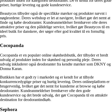
produkter inden for kategorien deodoranter. De er kendt for deres gode
priser, hurtige levering og gode kundeservice.
Beautycos tilbyder også de specifikke mærker og produkter nævnt i
nøgleordene. Deres webshop er let at navigere, hvilket gør det nemt at
finde og købe deodoranter. Kundeanmeldelser fremhæver ofte deres
attraktive priser og den pålidelige service, hvilket gør Beautycos til en
ideel butik for danskere, der søger efter god kvalitet til en fornuftig
pris.
Cocopanda
Cocopanda er en populær online skønhedsbutik, der tilbyder et bredt
udvalg af produkter inden for skønhed og personlig pleje. Deres
udvalg inkluderer også deodoranter fra kendte mærker som DKNY og
Donna Karan.
Butikken har et godt ry i markedet og er kendt for at tilbyde
konkurrencedygtige priser og hurtig levering. Deres onlineplatform er
brugervenlig, hvilket gør det nemt for kunderne at browse og købe
deodoranter. Kundeanmeldelser fremhæver ofte den gode
kundeservice og det brede udvalg, der gør Cocopanda til en attraktiv
destination for deodorantindkøb.
Sephora