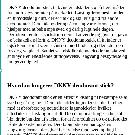
DKNY deodorant-stick til kvinder adskiller sig på flere måder
fra andre deodoranter på markedet. Først og fremmest har den
en uimodståelig duft, der er unik og skiller sig ud fra andre
deodoranter. Den indeholder også en langvarig formel, der
hjælper med at bekæmpe sved og dårlig lugt hele dagen.
Derudover er dens stick-form nem at anvende og giver en jævn
og behagelig påføring. DKNY deodorant-stick til kvinder er
også kendt for at være skånsom mod huden og efterlader den
frisk og velplejet. Samlet set adskiller denne deodorant sig ved
at tilbyde en enestående duftoplevelse, langvarig beskyttelse og
brugervenlighed.
Hvordan fungerer DKNY deodorant-stick?
DKNY deodorant-stick er en effektiv løsning til bekæmpelse af
sved og dårlig lugt. Den indeholder ingredienser, der hjælper
med at absorbere og neutralisere lugtmolekyler, hvilket
efterlader en frisk og ren duft. Den er nem at bruge – du skal
blot dreje bunden af sticken for at få produktet op og påføre det
på de ønskede områder. Deodorant-sticken har også en
langvarig formel, der giver beskyttelse mod sved og lugt i