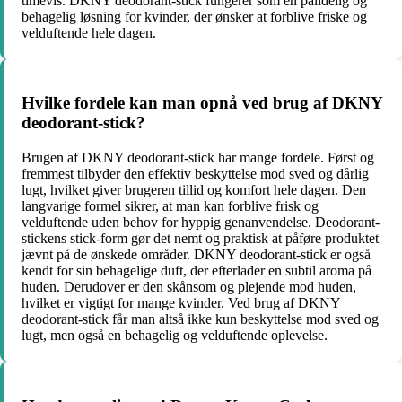
timevis. DKNY deodorant-stick fungerer som en pålidelig og
behagelig løsning for kvinder, der ønsker at forblive friske og
velduftende hele dagen.
Hvilke fordele kan man opnå ved brug af DKNY
deodorant-stick?
Brugen af DKNY deodorant-stick har mange fordele. Først og
fremmest tilbyder den effektiv beskyttelse mod sved og dårlig
lugt, hvilket giver brugeren tillid og komfort hele dagen. Den
langvarige formel sikrer, at man kan forblive frisk og
velduftende uden behov for hyppig genanvendelse. Deodorant-
stickens stick-form gør det nemt og praktisk at påføre produktet
jævnt på de ønskede områder. DKNY deodorant-stick er også
kendt for sin behagelige duft, der efterlader en subtil aroma på
huden. Derudover er den skånsom og plejende mod huden,
hvilket er vigtigt for mange kvinder. Ved brug af DKNY
deodorant-stick får man altså ikke kun beskyttelse mod sved og
lugt, men også en behagelig og velduftende oplevelse.