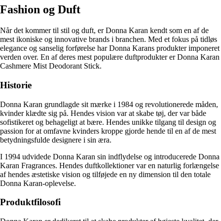
Fashion og Duft
Når det kommer til stil og duft, er Donna Karan kendt som en af de
mest ikoniske og innovative brands i branchen. Med et fokus på tidløs
elegance og sanselig forførelse har Donna Karans produkter imponeret
verden over. En af deres mest populære duftprodukter er Donna Karan
Cashmere Mist Deodorant Stick.
Historie
Donna Karan grundlagde sit mærke i 1984 og revolutionerede måden,
kvinder klædte sig på. Hendes vision var at skabe tøj, der var både
sofistikeret og behageligt at bære. Hendes unikke tilgang til design og
passion for at omfavne kvinders kroppe gjorde hende til en af de mest
betydningsfulde designere i sin æra.
I 1994 udvidede Donna Karan sin indflydelse og introducerede Donna
Karan Fragrances. Hendes duftkollektioner var en naturlig forlængelse
af hendes æstetiske vision og tilføjede en ny dimension til den totale
Donna Karan-oplevelse.
Produktfilosofi