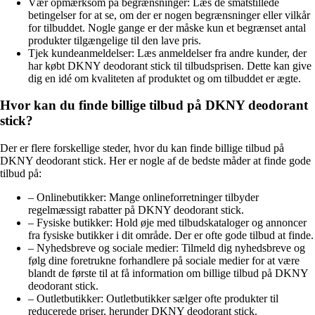
Vær opmærksom på begrænsninger: Læs de småtstillede
betingelser for at se, om der er nogen begrænsninger eller vilkår
for tilbuddet. Nogle gange er der måske kun et begrænset antal
produkter tilgængelige til den lave pris.
Tjek kundeanmeldelser: Læs anmeldelser fra andre kunder, der
har købt DKNY deodorant stick til tilbudsprisen. Dette kan give
dig en idé om kvaliteten af produktet og om tilbuddet er ægte.
Hvor kan du finde billige tilbud på DKNY deodorant
stick?
Der er flere forskellige steder, hvor du kan finde billige tilbud på
DKNY deodorant stick. Her er nogle af de bedste måder at finde gode
tilbud på:
– Onlinebutikker: Mange onlineforretninger tilbyder
regelmæssigt rabatter på DKNY deodorant stick.
– Fysiske butikker: Hold øje med tilbudskataloger og annoncer
fra fysiske butikker i dit område. Der er ofte gode tilbud at finde.
– Nyhedsbreve og sociale medier: Tilmeld dig nyhedsbreve og
følg dine foretrukne forhandlere på sociale medier for at være
blandt de første til at få information om billige tilbud på DKNY
deodorant stick.
– Outletbutikker: Outletbutikker sælger ofte produkter til
reducerede priser, herunder DKNY deodorant stick.