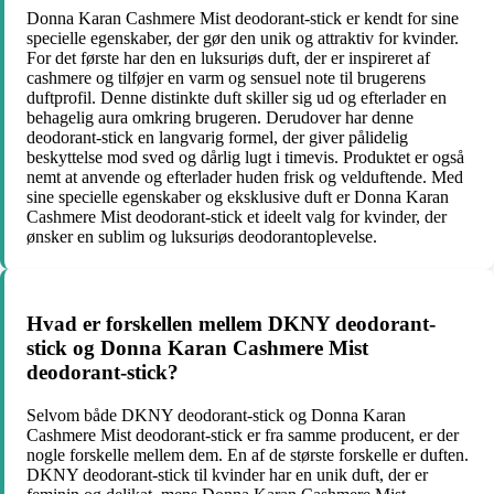
Donna Karan Cashmere Mist deodorant-stick er kendt for sine
specielle egenskaber, der gør den unik og attraktiv for kvinder.
For det første har den en luksuriøs duft, der er inspireret af
cashmere og tilføjer en varm og sensuel note til brugerens
duftprofil. Denne distinkte duft skiller sig ud og efterlader en
behagelig aura omkring brugeren. Derudover har denne
deodorant-stick en langvarig formel, der giver pålidelig
beskyttelse mod sved og dårlig lugt i timevis. Produktet er også
nemt at anvende og efterlader huden frisk og velduftende. Med
sine specielle egenskaber og eksklusive duft er Donna Karan
Cashmere Mist deodorant-stick et ideelt valg for kvinder, der
ønsker en sublim og luksuriøs deodorantoplevelse.
Hvad er forskellen mellem DKNY deodorant-
stick og Donna Karan Cashmere Mist
deodorant-stick?
Selvom både DKNY deodorant-stick og Donna Karan
Cashmere Mist deodorant-stick er fra samme producent, er der
nogle forskelle mellem dem. En af de største forskelle er duften.
DKNY deodorant-stick til kvinder har en unik duft, der er