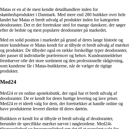
Matas er en af ​​de mest kendte detailhandlere inden for
skønhedsprodukter i Danmark. Med mere end 280 butikker over hele
landet har Matas et bredt udvalg af produkter inden for kategorien
deodoranter. Det er det foretrukne sted for mange danskere, der søger
efter de bedste og mest populære deodoranter på markedet.
Med en solid position i markedet på grund af deres lange historie og
store kundebase er Matas kendt for at tilbyde et bredt udvalg af mærker
og produkter. De tilbyder også en række forskellige typer deodoranter,
der passer til individuelle præferencer og behov. Kundeanmeldelser
fremhæver ofte det store sortiment og den professionelle rådgivning,
som kunderne får i Matas-butikkerne, når de vælger de rigtige
produkter.
Med24
Med24 er en online apoteksbutik, der også har et bredt udvalg af
deodoranter. De er kendt for deres hurtige levering og lave priser.
Med24 er et ideelt valg for dem, der foretrækker at handle online og
have produkterne leveret direkte til deres dørtrin.
Butikken er kendt for at tilbyde et bredt udvalg af deodoranter,
herunder de specifikke mærker nævnt i nøgleordene. Med24s
tilgængelighed og brugervenlighed gør det til et populært valg for