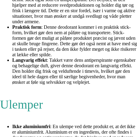
hjælper med at reducere svedproduktionen og holder dig tør og
frisk i længere tid. Dette er en stor fordel, især i varme og aktive
situationer, hvor man ønsker at undgå svedlugt og våde pletter
under armene.
Praktisk form
: Denne deodorant kommer i en praktisk stick-
form, hvilket gør den nem at påføre og transportere. Stick-
formen gør det muligt at påføre produktet præcist og jævnt uden
at skulle bruge fingrene. Dette gør det også nemt at have med sig
i tasken eller på rejser, da den ikke fylder meget og ikke risikerer
at lække eller spilde.
Langvarig effekt
: Takket være dens antiperspirante egenskaber
og behagelige duft, giver denne deodorant en langvarig effekt.
Den holder dig frisk og velduftende i timevis, hvilket gør den
ideel til hele dagen eller til særlige begivenheder, hvor man
ønsker at føle sig selvsikker og velplejet.
Ulemper
Ikke aluminiumfri
: En ulempe ved dette produkt er, at det ikke
er aluminiumfrit. Aluminium er en ingrediens, der ofte findes i