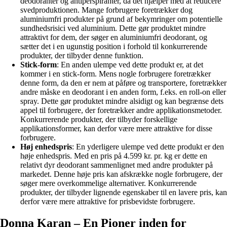
deodoranter og antiperspiranter, da det hjælper med at reducere
svedproduktionen. Mange forbrugere foretrækker dog
aluminiumfri produkter på grund af bekymringer om potentielle
sundhedsrisici ved aluminium. Dette gør produktet mindre
attraktivt for dem, der søger en aluminiumfri deodorant, og
sætter det i en ugunstig position i forhold til konkurrerende
produkter, der tilbyder denne funktion.
Stick-form
: En anden ulempe ved dette produkt er, at det
kommer i en stick-form. Mens nogle forbrugere foretrækker
denne form, da den er nem at påføre og transportere, foretrækker
andre måske en deodorant i en anden form, f.eks. en roll-on eller
spray. Dette gør produktet mindre alsidigt og kan begrænse dets
appel til forbrugere, der foretrækker andre applikationsmetoder.
Konkurrerende produkter, der tilbyder forskellige
applikationsformer, kan derfor være mere attraktive for disse
forbrugere.
Høj enhedspris
: En yderligere ulempe ved dette produkt er den
høje enhedspris. Med en pris på 4.599 kr. pr. kg er dette en
relativt dyr deodorant sammenlignet med andre produkter på
markedet. Denne høje pris kan afskrække nogle forbrugere, der
søger mere overkommelige alternativer. Konkurrerende
produkter, der tilbyder lignende egenskaber til en lavere pris, kan
derfor være mere attraktive for prisbevidste forbrugere.
Donna Karan – En Pioner inden for