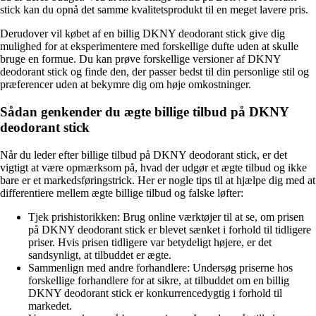
stick kan du opnå det samme kvalitetsprodukt til en meget lavere pris.
Derudover vil købet af en billig DKNY deodorant stick give dig
mulighed for at eksperimentere med forskellige dufte uden at skulle
bruge en formue. Du kan prøve forskellige versioner af DKNY
deodorant stick og finde den, der passer bedst til din personlige stil og
præferencer uden at bekymre dig om høje omkostninger.
Sådan genkender du ægte billige tilbud på DKNY
deodorant stick
Når du leder efter billige tilbud på DKNY deodorant stick, er det
vigtigt at være opmærksom på, hvad der udgør et ægte tilbud og ikke
bare er et markedsføringstrick. Her er nogle tips til at hjælpe dig med at
differentiere mellem ægte billige tilbud og falske løfter:
Tjek prishistorikken: Brug online værktøjer til at se, om prisen
på DKNY deodorant stick er blevet sænket i forhold til tidligere
priser. Hvis prisen tidligere var betydeligt højere, er det
sandsynligt, at tilbuddet er ægte.
Sammenlign med andre forhandlere: Undersøg priserne hos
forskellige forhandlere for at sikre, at tilbuddet om en billig
DKNY deodorant stick er konkurrencedygtig i forhold til
markedet.