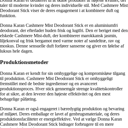
Donna Karan er dedikeret til at skabe produkter af højeste kvalitet, der
taler til moderne kvinder og deres individuelle stil. Med Cashmere Mist
Deodorant Stick viser de deres engagement i at kombinere duft og
funktion.
Donna Karan Cashmere Mist Deodorant Stick er en aluminiumfri
deodorant, der efterlader huden frisk og lugtfri. Den er beriget med den
elskede Cashmere Mist-duft, der kombinerer marokkansk jasmin,
liljekonval og frisk bergamot med varme noter af sandeltræ, rav og
moskus. Denne sensuelle duft forfører sanserne og giver en følelse af
luksus hele dagen.
Produktionsmetoder
Donna Karan er kendt for sin omhyggelige og kompromisløse tilgang
til produktion. Cashmere Mist Deodorant Stick er omhyggeligt
fremstillet med de bedste ingredienser og en avanceret
produktionsproces. Hver stick gennemgår strenge kvalitetskontroller
for at sikre, at den leverer den højeste effektivitet og den mest
behagelige påføring.
Donna Karan er også engageret i bæredygtig produktion og bevaring
af miljøet. Deres emballage er lavet af genbrugsmateriale, og deres
produktionsfaciliteter er energieffektive. Ved at vælge Donna Karan
Cashmere Mist Deodorant Stick bidrager forbrugere til en mere