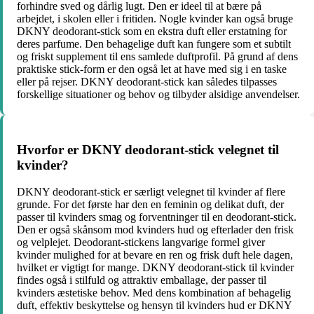
forhindre sved og dårlig lugt. Den er ideel til at bære på
arbejdet, i skolen eller i fritiden. Nogle kvinder kan også bruge
DKNY deodorant-stick som en ekstra duft eller erstatning for
deres parfume. Den behagelige duft kan fungere som et subtilt
og friskt supplement til ens samlede duftprofil. På grund af dens
praktiske stick-form er den også let at have med sig i en taske
eller på rejser. DKNY deodorant-stick kan således tilpasses
forskellige situationer og behov og tilbyder alsidige anvendelser.
Hvorfor er DKNY deodorant-stick velegnet til
kvinder?
DKNY deodorant-stick er særligt velegnet til kvinder af flere
grunde. For det første har den en feminin og delikat duft, der
passer til kvinders smag og forventninger til en deodorant-stick.
Den er også skånsom mod kvinders hud og efterlader den frisk
og velplejet. Deodorant-stickens langvarige formel giver
kvinder mulighed for at bevare en ren og frisk duft hele dagen,
hvilket er vigtigt for mange. DKNY deodorant-stick til kvinder
findes også i stilfuld og attraktiv emballage, der passer til
kvinders æstetiske behov. Med dens kombination af behagelig
duft, effektiv beskyttelse og hensyn til kvinders hud er DKNY