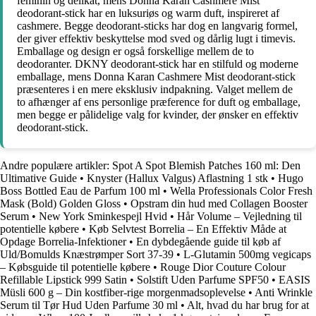
feminin og delikat, mens Donna Karan Cashmere Mist
deodorant-stick har en luksuriøs og warm duft, inspireret af
cashmere. Begge deodorant-sticks har dog en langvarig formel,
der giver effektiv beskyttelse mod sved og dårlig lugt i timevis.
Emballage og design er også forskellige mellem de to
deodoranter. DKNY deodorant-stick har en stilfuld og moderne
emballage, mens Donna Karan Cashmere Mist deodorant-stick
præsenteres i en mere eksklusiv indpakning. Valget mellem de
to afhænger af ens personlige præference for duft og emballage,
men begge er pålidelige valg for kvinder, der ønsker en effektiv
deodorant-stick.
Andre populære artikler:
Spot A Spot Blemish Patches 160 ml: Den
Ultimative Guide
•
Knyster (Hallux Valgus) Aflastning 1 stk
•
Hugo
Boss Bottled Eau de Parfum 100 ml
•
Wella Professionals Color Fresh
Mask (Bold) Golden Gloss
•
Opstram din hud med Collagen Booster
Serum
•
New York Sminkespejl Hvid
•
Hår Volume – Vejledning til
potentielle købere
•
Køb Selvtest Borrelia – En Effektiv Måde at
Opdage Borrelia-Infektioner
•
En dybdegående guide til køb af
Uld/Bomulds Knæstrømper Sort 37-39
•
L-Glutamin 500mg vegicaps
– Købsguide til potentielle købere
•
Rouge Dior Couture Colour
Refillable Lipstick 999 Satin
•
Solstift Uden Parfume SPF50
•
EASIS
Müsli 600 g – Din kostfiber-rige morgenmadsoplevelse
•
Anti Wrinkle
Serum til Tør Hud Uden Parfume 30 ml
•
Alt, hvad du har brug for at