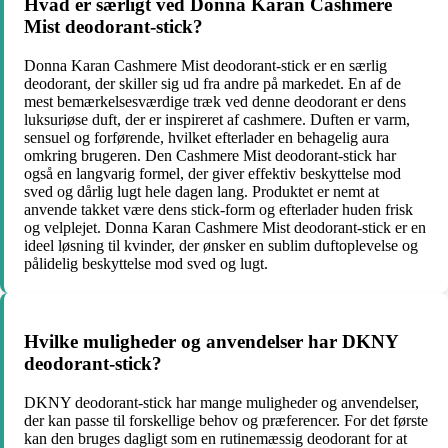
Hvad er særligt ved Donna Karan Cashmere
Mist deodorant-stick?
Donna Karan Cashmere Mist deodorant-stick er en særlig
deodorant, der skiller sig ud fra andre på markedet. En af de
mest bemærkelsesværdige træk ved denne deodorant er dens
luksuriøse duft, der er inspireret af cashmere. Duften er varm,
sensuel og forførende, hvilket efterlader en behagelig aura
omkring brugeren. Den Cashmere Mist deodorant-stick har
også en langvarig formel, der giver effektiv beskyttelse mod
sved og dårlig lugt hele dagen lang. Produktet er nemt at
anvende takket være dens stick-form og efterlader huden frisk
og velplejet. Donna Karan Cashmere Mist deodorant-stick er en
ideel løsning til kvinder, der ønsker en sublim duftoplevelse og
pålidelig beskyttelse mod sved og lugt.
Hvilke muligheder og anvendelser har DKNY
deodorant-stick?
DKNY deodorant-stick har mange muligheder og anvendelser,
der kan passe til forskellige behov og præferencer. For det første
kan den bruges dagligt som en rutinemæssig deodorant for at