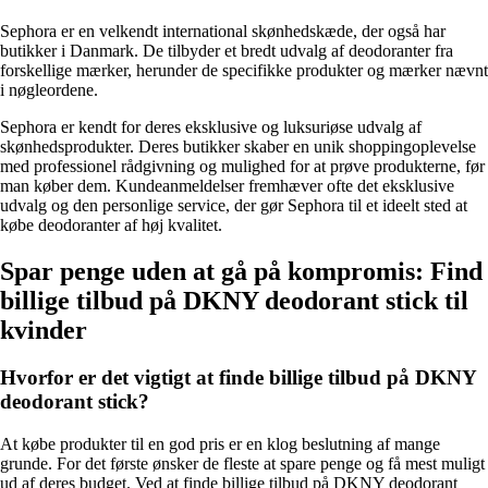
Sephora er en velkendt international skønhedskæde, der også har
butikker i Danmark. De tilbyder et bredt udvalg af deodoranter fra
forskellige mærker, herunder de specifikke produkter og mærker nævnt
i nøgleordene.
Sephora er kendt for deres eksklusive og luksuriøse udvalg af
skønhedsprodukter. Deres butikker skaber en unik shoppingoplevelse
med professionel rådgivning og mulighed for at prøve produkterne, før
man køber dem. Kundeanmeldelser fremhæver ofte det eksklusive
udvalg og den personlige service, der gør Sephora til et ideelt sted at
købe deodoranter af høj kvalitet.
Spar penge uden at gå på kompromis: Find
billige tilbud på DKNY deodorant stick til
kvinder
Hvorfor er det vigtigt at finde billige tilbud på DKNY
deodorant stick?
At købe produkter til en god pris er en klog beslutning af mange
grunde. For det første ønsker de fleste at spare penge og få mest muligt
ud af deres budget. Ved at finde billige tilbud på DKNY deodorant