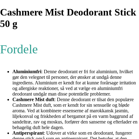
Cashmere Mist Deodorant Stick
50 g
Fordele
Aluminiumfri
: Denne deodorant er fri for aluminium, hvilket
gør den velegnet til personer, der ønsker at undgå denne
ingrediens. Aluminium er kendt for at kunne forårsage irritation
og allergiske reaktioner, så ved at vælge en aluminiumfri
deodorant undgår man disse potentielle problemer.
Cashmere Mist duft
: Denne deodorant er tilsat den populære
Cashmere Mist duft, som er kendt for sin sensuelle og bløde
aroma. Ved at kombinere essenserne af marokkansk jasmin,
liljekonval og friskheden af bergamot på en varm baggrund af
sandeltræ, rav og moskus, forfører den sanserne og efterlader en
behagelig duft hele dagen.
Antiperspirant
: Udover at virke som en deodorant, fungerer
denne stick også som en antiperspirant. Det betyder, at den