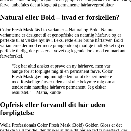
farve, anbefales det at kigge på permanente hårfarveprodukter.
Natural eller Bold – hvad er forskellen?
Color Fresh Mask fås i to varianter – Natural og Bold. Natural
varianterne er designet til at genopfriske en naturlig hårfarve og er
perfekte til at vække nyt liv i f.eks. røde eller brune hårfarver. Bold
varianterne derimod er mere prangende og modige i udtrykket og er
perfekte til dig, der ønsker et vovet og legende look med en markant
farveforskel.
“Jeg har altid ønsket at prøve en ny hårfarve, men var
bange for at forpligte mig til en permanent farve. Color
Fresh Mask gav mig muligheden for at eksperimentere
med forskellige farver uden at skulle bekymre mig om at
ændre min naturlige hårfarve permanent. Jeg elsker
resultatet!” – Maria, kunde
Opfrisk eller forvandl dit hår uden
forpligtelse
Wella Professionals Color Fresh Mask (Bold) Golden Gloss er det
perfekte valg for dig, der ønsker at give dit hår en fed farveeffekt, der