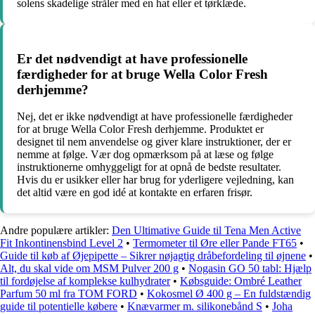
solens skadelige stråler med en hat eller et tørklæde.
Er det nødvendigt at have professionelle
færdigheder for at bruge Wella Color Fresh
derhjemme?
Nej, det er ikke nødvendigt at have professionelle færdigheder
for at bruge Wella Color Fresh derhjemme. Produktet er
designet til nem anvendelse og giver klare instruktioner, der er
nemme at følge. Vær dog opmærksom på at læse og følge
instruktionerne omhyggeligt for at opnå de bedste resultater.
Hvis du er usikker eller har brug for yderligere vejledning, kan
det altid være en god idé at kontakte en erfaren frisør.
Andre populære artikler:
Den Ultimative Guide til Tena Men Active
Fit Inkontinensbind Level 2
•
Termometer til Øre eller Pande FT65
•
Guide til køb af Øjepipette – Sikrer nøjagtig dråbefordeling til øjnene
•
Alt, du skal vide om MSM Pulver 200 g
•
Nogasin GO 50 tabl: Hjælp
til fordøjelse af komplekse kulhydrater
•
Købsguide: Ombré Leather
Parfum 50 ml fra TOM FORD
•
Kokosmel Ø 400 g – En fuldstændig
guide til potentielle købere
•
Knævarmer m. silikonebånd S
•
Joha