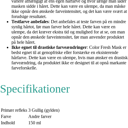
variere afhængigt af ens egen hårfarve og hvor længe man lader
masken sidde i håret. Dette kan være en ulempe, da man måske
ikke opnår den ønskede farveintensitet, og det kan være svært at
forudsige resultatet.
Testfarve anbefales
: Det anbefales at teste farven på en mindre
synlig hårtot, før man farver hele håret. Dette kan være en
ulempe, da det kræver ekstra tid og mulighed for at se, om man
opnår den ønskede farveintensitet, før man anvender produktet
på hele håret.
Ikke egnet til drastiske farveændringer
: Color Fresh Mask er
bedst egnet til at genopfriske eller forstærke en eksisterende
hårfarve. Dette kan være en ulempe, hvis man ønsker en drastisk
farveændring, da produktet ikke er designet til at opnå markante
farveforskelle.
Specifikationer
Primær refleks
3 Gullig (gylden)
Farve
Andre farver
Indhold
150 ml