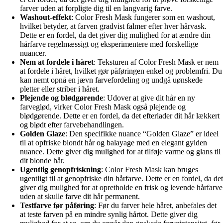
farver uden at forpligte dig til en langvarig farve.
Washout-effekt
: Color Fresh Mask fungerer som en washout,
hvilket betyder, at farven gradvist falmer efter hver hårvask.
Dette er en fordel, da det giver dig mulighed for at ændre din
hårfarve regelmæssigt og eksperimentere med forskellige
nuancer.
Nem at fordele i håret
: Teksturen af Color Fresh Mask er nem
at fordele i håret, hvilket gør påføringen enkel og problemfri. Du
kan nemt opnå en jævn farvefordeling og undgå uønskede
pletter eller striber i håret.
Plejende og blødgørende
: Udover at give dit hår en ny
farveglød, virker Color Fresh Mask også plejende og
blødgørende. Dette er en fordel, da det efterlader dit hår lækkert
og blødt efter farvebehandlingen.
Golden Glaze
: Den specifikke nuance “Golden Glaze” er ideel
til at opfriske blondt hår og balayage med en elegant gylden
nuance. Dette giver dig mulighed for at tilføje varme og glans til
dit blonde hår.
Ugentlig genopfriskning
: Color Fresh Mask kan bruges
ugentligt til at genopfriske din hårfarve. Dette er en fordel, da det
giver dig mulighed for at opretholde en frisk og levende hårfarve
uden at skulle farve dit hår permanent.
Testfarve før påføring
: Før du farver hele håret, anbefales det
at teste farven på en mindre synlig hårtot. Dette giver dig