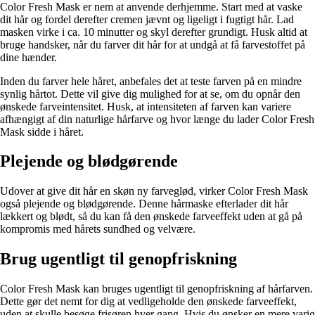
Color Fresh Mask er nem at anvende derhjemme. Start med at vaske
dit hår og fordel derefter cremen jævnt og ligeligt i fugtigt hår. Lad
masken virke i ca. 10 minutter og skyl derefter grundigt. Husk altid at
bruge handsker, når du farver dit hår for at undgå at få farvestoffet på
dine hænder.
Inden du farver hele håret, anbefales det at teste farven på en mindre
synlig hårtot. Dette vil give dig mulighed for at se, om du opnår den
ønskede farveintensitet. Husk, at intensiteten af farven kan variere
afhængigt af din naturlige hårfarve og hvor længe du lader Color Fresh
Mask sidde i håret.
Plejende og blødgørende
Udover at give dit hår en skøn ny farveglød, virker Color Fresh Mask
også plejende og blødgørende. Denne hårmaske efterlader dit hår
lækkert og blødt, så du kan få den ønskede farveeffekt uden at gå på
kompromis med hårets sundhed og velvære.
Brug ugentligt til genopfriskning
Color Fresh Mask kan bruges ugentligt til genopfriskning af hårfarven.
Dette gør det nemt for dig at vedligeholde den ønskede farveeffekt,
uden at skulle besøge frisøren hver gang. Hvis du ønsker en mere varig