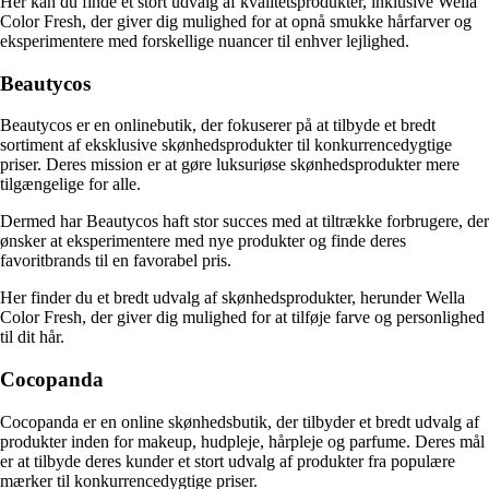
Her kan du finde et stort udvalg af kvalitetsprodukter, inklusive Wella
Color Fresh, der giver dig mulighed for at opnå smukke hårfarver og
eksperimentere med forskellige nuancer til enhver lejlighed.
Beautycos
Beautycos er en onlinebutik, der fokuserer på at tilbyde et bredt
sortiment af eksklusive skønhedsprodukter til konkurrencedygtige
priser. Deres mission er at gøre luksuriøse skønhedsprodukter mere
tilgængelige for alle.
Dermed har Beautycos haft stor succes med at tiltrække forbrugere, der
ønsker at eksperimentere med nye produkter og finde deres
favoritbrands til en favorabel pris.
Her finder du et bredt udvalg af skønhedsprodukter, herunder Wella
Color Fresh, der giver dig mulighed for at tilføje farve og personlighed
til dit hår.
Cocopanda
Cocopanda er en online skønhedsbutik, der tilbyder et bredt udvalg af
produkter inden for makeup, hudpleje, hårpleje og parfume. Deres mål
er at tilbyde deres kunder et stort udvalg af produkter fra populære
mærker til konkurrencedygtige priser.