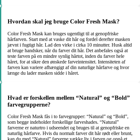
Hvordan skal jeg bruge Color Fresh Mask?
Color Fresh Mask kan bruges ugentligt til at genopfriske
hårfarven. Start med at vaske dit hår og fordel derefter masken
jævnt i fugtigt hår. Lad den virke i cirka 10 minutter. Husk altid
at bruge handsker, når du farver dit hår. Det anbefales også at
teste farven på en mindre synlig hårtot, inden du farver hele
håret, for at sikre den ønskede farveintensitet. Intensiteten af
farven kan variere afhængigt af din naturlige hårfarve og hvor
længe du lader masken sidde i håret.
Hvad er forskellen mellem “Natural” og “Bold”
farvegrupperne?
Color Fresh Mask fås i to farvegrupper: “Natural” og “Bold”,
som begge indeholder forskellige farveshades. “Natural”
farverne er naturtro i udseendet og bruges til at genopfriske en
naturlig hårfarve. Hvis du normalt farver dit hår rødt eller brunt,
kan du med “Natural” farverne vække liv i farven og opnå et