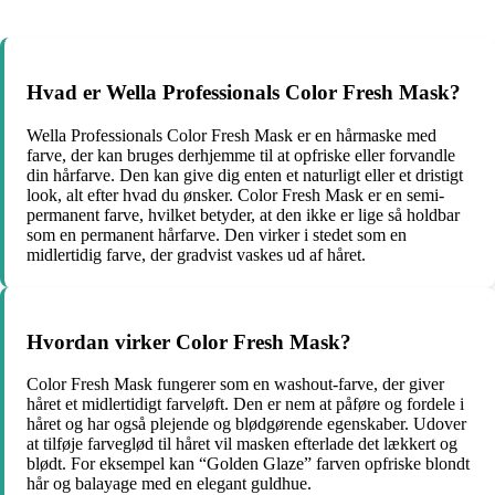
Hvad er Wella Professionals Color Fresh Mask?
Wella Professionals Color Fresh Mask er en hårmaske med
farve, der kan bruges derhjemme til at opfriske eller forvandle
din hårfarve. Den kan give dig enten et naturligt eller et dristigt
look, alt efter hvad du ønsker. Color Fresh Mask er en semi-
permanent farve, hvilket betyder, at den ikke er lige så holdbar
som en permanent hårfarve. Den virker i stedet som en
midlertidig farve, der gradvist vaskes ud af håret.
Hvordan virker Color Fresh Mask?
Color Fresh Mask fungerer som en washout-farve, der giver
håret et midlertidigt farveløft. Den er nem at påføre og fordele i
håret og har også plejende og blødgørende egenskaber. Udover
at tilføje farveglød til håret vil masken efterlade det lækkert og
blødt. For eksempel kan “Golden Glaze” farven opfriske blondt
hår og balayage med en elegant guldhue.