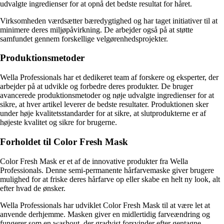
udvalgte ingredienser for at opnå det bedste resultat for håret.
Virksomheden værdsætter bæredygtighed og har taget initiativer til at
minimere deres miljøpåvirkning. De arbejder også på at støtte
samfundet gennem forskellige velgørenhedsprojekter.
Produktionsmetoder
Wella Professionals har et dedikeret team af forskere og eksperter, der
arbejder på at udvikle og forbedre deres produkter. De bruger
avancerede produktionsmetoder og nøje udvalgte ingredienser for at
sikre, at hver artikel leverer de bedste resultater. Produktionen sker
under høje kvalitetsstandarder for at sikre, at slutprodukterne er af
højeste kvalitet og sikre for brugerne.
Forholdet til Color Fresh Mask
Color Fresh Mask er et af de innovative produkter fra Wella
Professionals. Denne semi-permanente hårfarvemaske giver brugere
mulighed for at friske deres hårfarve op eller skabe en helt ny look, alt
efter hvad de ønsker.
Wella Professionals har udviklet Color Fresh Mask til at være let at
anvende derhjemme. Masken giver en midlertidig farveændring og
fungerer som en washout, der gradvist forsvinder efter gentagne