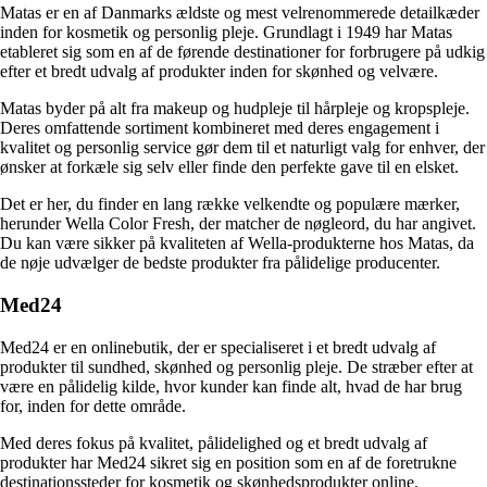
Matas er en af Danmarks ældste og mest velrenommerede detailkæder
inden for kosmetik og personlig pleje. Grundlagt i 1949 har Matas
etableret sig som en af de førende destinationer for forbrugere på udkig
efter et bredt udvalg af produkter inden for skønhed og velvære.
Matas byder på alt fra makeup og hudpleje til hårpleje og kropspleje.
Deres omfattende sortiment kombineret med deres engagement i
kvalitet og personlig service gør dem til et naturligt valg for enhver, der
ønsker at forkæle sig selv eller finde den perfekte gave til en elsket.
Det er her, du finder en lang række velkendte og populære mærker,
herunder Wella Color Fresh, der matcher de nøgleord, du har angivet.
Du kan være sikker på kvaliteten af ​​Wella-produkterne hos Matas, da
de nøje udvælger de bedste produkter fra pålidelige producenter.
Med24
Med24 er en onlinebutik, der er specialiseret i et bredt udvalg af
produkter til sundhed, skønhed og personlig pleje. De stræber efter at
være en pålidelig kilde, hvor kunder kan finde alt, hvad de har brug
for, inden for dette område.
Med deres fokus på kvalitet, pålidelighed og et bredt udvalg af
produkter har Med24 sikret sig en position som en af de foretrukne
destinationssteder for kosmetik og skønhedsprodukter online.