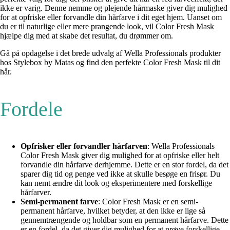
ikke er varig. Denne nemme og plejende hårmaske giver dig mulighed
for at opfriske eller forvandle din hårfarve i dit eget hjem. Uanset om
du er til naturlige eller mere prangende look, vil Color Fresh Mask
hjælpe dig med at skabe det resultat, du drømmer om.
Gå på opdagelse i det brede udvalg af Wella Professionals produkter
hos Stylebox by Matas og find den perfekte Color Fresh Mask til dit
hår.
Fordele
Opfrisker eller forvandler hårfarven
: Wella Professionals
Color Fresh Mask giver dig mulighed for at opfriske eller helt
forvandle din hårfarve derhjemme. Dette er en stor fordel, da det
sparer dig tid og penge ved ikke at skulle besøge en frisør. Du
kan nemt ændre dit look og eksperimentere med forskellige
hårfarver.
Semi-permanent farve
: Color Fresh Mask er en semi-
permanent hårfarve, hvilket betyder, at den ikke er lige så
gennemtrængende og holdbar som en permanent hårfarve. Dette
er en fordel, da det giver dig mulighed for at prøve forskellige