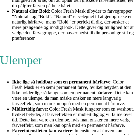
mulighed for at se, om du opnår den ønskede farveintensitet, før
du påfører farven på hele håret.
Natural eller Bold
: Color Fresh Mask tilbyder to farvegrupper,
“Natural” og “Bold”. “Natural” er velegnet til at genopfriske en
naturlig hårfarve, mens “Bold” er perfekt til dig, der ønsker et
mere prangende og modigt look. Dette giver dig mulighed for at
vælge den farvegruppe, der passer bedst til din personlige stil og
præferencer.
Ulemper
Ikke lige så holdbar som en permanent hårfarve
: Color
Fresh Mask er en semi-permanent farve, hvilket betyder, at den
ikke holder lige så længe som en permanent hårfarve. Dette kan
være en ulempe, da man måske ønsker en mere langvarig
farveeffekt, som man kan opnå med en permanent hårfarve.
Midlertidig farve
: Color Fresh Mask fungerer som en washout,
hvilket betyder, at farveeffekten er midlertidig og vil falme over
tid. Dette kan være en ulempe, hvis man ønsker en mere varig
farveeffekt, som man kan opnå med en permanent hårfarve.
Farveintensiteten kan variere
: Intensiteten af farven kan