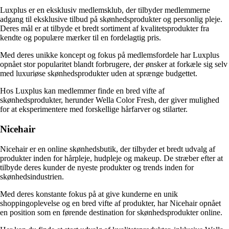
Luxplus er en eksklusiv medlemsklub, der tilbyder medlemmerne
adgang til eksklusive tilbud på skønhedsprodukter og personlig pleje.
Deres mål er at tilbyde et bredt sortiment af kvalitetsprodukter fra
kendte og populære mærker til en fordelagtig pris.
Med deres unikke koncept og fokus på medlemsfordele har Luxplus
opnået stor popularitet blandt forbrugere, der ønsker at forkæle sig selv
med luxuriøse skønhedsprodukter uden at sprænge budgettet.
Hos Luxplus kan medlemmer finde en bred vifte af
skønhedsprodukter, herunder Wella Color Fresh, der giver mulighed
for at eksperimentere med forskellige hårfarver og stilarter.
Nicehair
Nicehair er en online skønhedsbutik, der tilbyder et bredt udvalg af
produkter inden for hårpleje, hudpleje og makeup. De stræber efter at
tilbyde deres kunder de nyeste produkter og trends inden for
skønhedsindustrien.
Med deres konstante fokus på at give kunderne en unik
shoppingoplevelse og en bred vifte af produkter, har Nicehair opnået
en position som en førende destination for skønhedsprodukter online.