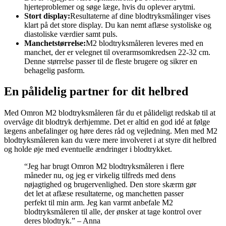
hjerteproblemer og søge læge, hvis du oplever arytmi.
Stort display:
Resultaterne af dine blodtryksmålinger vises
klart på det store display. Du kan nemt aflæse systoliske og
diastoliske værdier samt puls.
Manchetstørrelse:
M2 blodtryksmåleren leveres med en
manchet, der er velegnet til overarmsomkredsen 22-32 cm.
Denne størrelse passer til de fleste brugere og sikrer en
behagelig pasform.
En pålidelig partner for dit helbred
Med Omron M2 blodtryksmåleren får du et pålideligt redskab til at
overvåge dit blodtryk derhjemme. Det er altid en god idé at følge
lægens anbefalinger og høre deres råd og vejledning. Men med M2
blodtryksmåleren kan du være mere involveret i at styre dit helbred
og holde øje med eventuelle ændringer i blodtrykket.
“Jeg har brugt Omron M2 blodtryksmåleren i flere
måneder nu, og jeg er virkelig tilfreds med dens
nøjagtighed og brugervenlighed. Den store skærm gør
det let at aflæse resultaterne, og manchetten passer
perfekt til min arm. Jeg kan varmt anbefale M2
blodtryksmåleren til alle, der ønsker at tage kontrol over
deres blodtryk.” – Anna