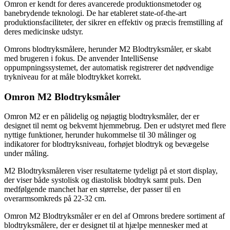
Omron er kendt for deres avancerede produktionsmetoder og
banebrydende teknologi. De har etableret state-of-the-art
produktionsfaciliteter, der sikrer en effektiv og præcis fremstilling af
deres medicinske udstyr.
Omrons blodtryksmålere, herunder M2 Blodtryksmåler, er skabt
med brugeren i fokus. De anvender IntelliSense
oppumpningssystemet, der automatisk registrerer det nødvendige
trykniveau for at måle blodtrykket korrekt.
Omron M2 Blodtryksmåler
Omron M2 er en pålidelig og nøjagtig blodtryksmåler, der er
designet til nemt og bekvemt hjemmebrug. Den er udstyret med flere
nyttige funktioner, herunder hukommelse til 30 målinger og
indikatorer for blodtryksniveau, forhøjet blodtryk og bevægelse
under måling.
M2 Blodtryksmåleren viser resultaterne tydeligt på et stort display,
der viser både systolisk og diastolisk blodtryk samt puls. Den
medfølgende manchet har en størrelse, der passer til en
overarmsomkreds på 22-32 cm.
Omron M2 Blodtryksmåler er en del af Omrons bredere sortiment af
blodtryksmålere, der er designet til at hjælpe mennesker med at