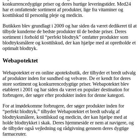
konkurrencedygtige priser og deres hurtige leveringstider. Med24
har et omfattende sortiment af produkter, lige fra vitaminer og
kosttilskud til personlig pleje og medicin.
Butikken blev grundlagt i 2009 og har siden da været dedikeret til at
tilbyde kunderne de bedste produkter til de bedste priser. Deres
sortiment i forhold til “perfekt blodtryk” omfatter produkter som
blodtryksmålere og kosttilskud, der kan hjælpe med at opretholde et
optimalt blodtryk.
Webapotektet
Webapotektet er en online apoteksbutik, der tilbyder et bredt udvalg
af produkter inden for sundhed og velvære. De er kendt for deres
store sortiment og konkurrencedygtige priser. Webapotektet blev
etableret i 2001 og har siden da været en populær destination for
forbrugere, der søger efter produkter inden for denne kategori.
For at imødekomme forbrugere, der søger produkter inden for
“perfekt blodtryk,” tilbyder Webapotektet et bredt udvalg af
blodtryksmålere, kosttilskud og medicin, der kan hjælpe med at
holde blodtrykket i skak. Deres hjemmeside er nem at navigere, og
de tilbyder også vejledning og rådgivning gennem deres dygtige
farmaceuter.