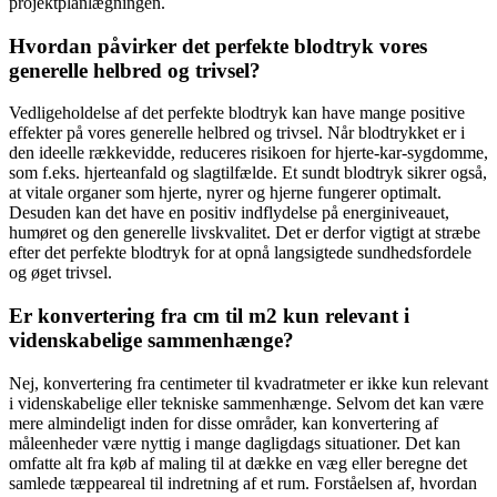
projektplanlægningen.
Hvordan påvirker det perfekte blodtryk vores
generelle helbred og trivsel?
Vedligeholdelse af det perfekte blodtryk kan have mange positive
effekter på vores generelle helbred og trivsel. Når blodtrykket er i
den ideelle rækkevidde, reduceres risikoen for hjerte-kar-sygdomme,
som f.eks. hjerteanfald og slagtilfælde. Et sundt blodtryk sikrer også,
at vitale organer som hjerte, nyrer og hjerne fungerer optimalt.
Desuden kan det have en positiv indflydelse på energiniveauet,
humøret og den generelle livskvalitet. Det er derfor vigtigt at stræbe
efter det perfekte blodtryk for at opnå langsigtede sundhedsfordele
og øget trivsel.
Er konvertering fra cm til m2 kun relevant i
videnskabelige sammenhænge?
Nej, konvertering fra centimeter til kvadratmeter er ikke kun relevant
i videnskabelige eller tekniske sammenhænge. Selvom det kan være
mere almindeligt inden for disse områder, kan konvertering af
måleenheder være nyttig i mange dagligdags situationer. Det kan
omfatte alt fra køb af maling til at dække en væg eller beregne det
samlede tæppeareal til indretning af et rum. Forståelsen af, hvordan