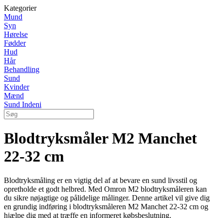
Kategorier
Mund
Syn
Hørelse
Fødder
Hud
Hår
Behandling
Sund
Kvinder
Mænd
Sund Indeni
Blodtryksmåler M2 Manchet
22-32 cm
Blodtryksmåling er en vigtig del af at bevare en sund livsstil og
opretholde et godt helbred. Med Omron M2 blodtryksmåleren kan
du sikre nøjagtige og pålidelige målinger. Denne artikel vil give dig
en grundig indføring i blodtryksmåleren M2 Manchet 22-32 cm og
hjælpe dig med at træffe en informeret købsbeslutning.