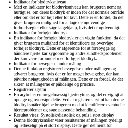
Indikator for blodtryksniveau
Med en indikator for blodtryksniveau kan brugeren nemt og
hurtigt se, om deres blodtryk er inden for det normale område
eller om det er for højt eller for lavt. Dette er en fordel, da det
giver brugeren mulighed for at tage de nødvendige
forholdsregler eller søge lægehjælp, hvis det er nødvendigt.
Indikator for forhøjet blodtryk
En indikator for forhøjet blodtryk er en vigtig funktion, da det
giver brugeren mulighed for at identificere og overvåge
forhøjet blodtryk. Dette er afgørende for at forebygge og
håndtere hjerte-kar-sygdomme og andre sundhedsproblemer,
der kan være forbundet med forhøjet blodtryk.
Indikator for bevægelse under måling
Denne funktion registrerer bevægelse under målingen og
advarer brugeren, hvis der er for meget bevægelse, der kan
påvirke nøjagtigheden af ​​målingen. Dette er en fordel, da det
sikrer, at målingerne er pålidelige og præcise.
Registrerer arytmi
En arytmi er en uregelmæssig hjerterytme, og det er vigtigt at
opdage og overvåge dette. Ved at registrere arytmi kan denne
blodtryksmåler hjælpe brugeren med at identificere eventuelle
hjerteproblemer og søge passende behandling.
Resultat vises: Systolisk/diastolisk og puls i stort display
Denne blodtryksmåler viser resultaterne af målingen tydeligt
og letlæseligt på et stort display. Dette gør det nemt for