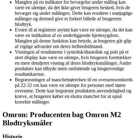
Manglen på en indikator for bevægelse under måling kan
være en ulempe, da det ikke giver brugeren besked, hvis de
bevæger sig under målingen. Dette kan resultere i unøjagtige
målinger og dermed give et forkert billede af brugerens
blodtryk.
Evnen til at registrere arytmi kan være en ulempe, da det kan
være en indikation af en underliggende hjertesygdom.
Manglen på denne funktion kan betyde, at brugeren går glip
af vigtige advarsler om deres helbredstilstand.
Visningen af resultaterne i systolisk/diastolisk og puls på et
stort display kan være en ulempe, hvis brugeren foretrækker
en mere detaljeret visning af deres blodtryksmålinger. Andre
produkter kan tilbyde mere omfattende og brugervenlige
resultatskærme.
Begrænsningen af manchetstørrelsen til en overarmsomkreds
på 22-32 cm kan være en ulempe for personer med større
overarme. Dette kan begrænse produktets anvendelighed og
kræve, at brugeren køber en ekstra manchet for at opnå
korrekte målinger.
Omron: Producenten bag Omron M2
Blodtryksmåler
Historie