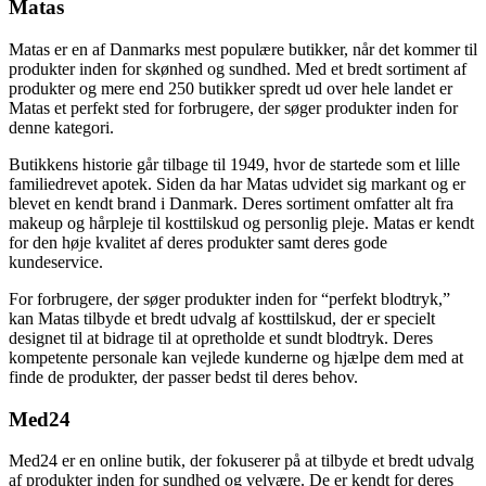
Matas
Matas er en af Danmarks mest populære butikker, når det kommer til
produkter inden for skønhed og sundhed. Med et bredt sortiment af
produkter og mere end 250 butikker spredt ud over hele landet er
Matas et perfekt sted for forbrugere, der søger produkter inden for
denne kategori.
Butikkens historie går tilbage til 1949, hvor de startede som et lille
familiedrevet apotek. Siden da har Matas udvidet sig markant og er
blevet en kendt brand i Danmark. Deres sortiment omfatter alt fra
makeup og hårpleje til kosttilskud og personlig pleje. Matas er kendt
for den høje kvalitet af deres produkter samt deres gode
kundeservice.
For forbrugere, der søger produkter inden for “perfekt blodtryk,”
kan Matas tilbyde et bredt udvalg af kosttilskud, der er specielt
designet til at bidrage til at opretholde et sundt blodtryk. Deres
kompetente personale kan vejlede kunderne og hjælpe dem med at
finde de produkter, der passer bedst til deres behov.
Med24
Med24 er en online butik, der fokuserer på at tilbyde et bredt udvalg
af produkter inden for sundhed og velvære. De er kendt for deres