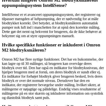
Hvordan fungerer Omron M2 blodtryksmålerens
oppumpningssystem IntelliSense?
IntelliSense er et avanceret oppumpningssystem, der registrerer og
tilpasser mængden af luftpumpning, der er nødvendig for at måle
blodtrykket korrekt. Det betyder, at blodtryksmåleren automatisk
pumper nok luft ind i manchetten for at opnå den korrekte måling.
Dette gør det nemt og bekvemt for brugeren, da de ikke behøver at
bekymre sig om at styre oppumpningen manuelt.
Hvilke specifikke funktioner er inkluderet i Omron
M2 blodtryksmåleren?
Omron M2 har flere nyttige funktioner. Det har en hukommelse, der
kan lagre op til 30 målinger, så brugeren kan overvåge deres
blodtryk over tid. Den har også en indikator for blodtryksniveau, der
hjælper brugeren med at forstå, om deres blodtryk er sundt eller ej.
En indikator for forhøjet blodtryk giver brugeren besked, hvis deres
blodtryk er over det normale niveau. Derudover har den en
indikator, der registrerer bevægelse under måling, hvilket sikrer, at
målingerne er nøjagtige og pålidelige. Endelig vises resultaterne af
målingerne på en stor skærm og inkluderer information om systolisk
og diastolisk blodtryk samt puls.