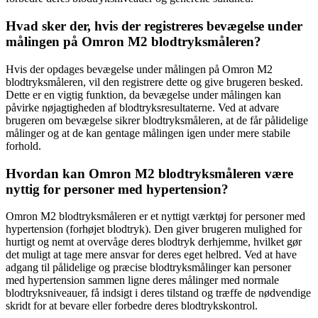
Hvad sker der, hvis der registreres bevægelse under
målingen på Omron M2 blodtryksmåleren?
Hvis der opdages bevægelse under målingen på Omron M2
blodtryksmåleren, vil den registrere dette og give brugeren besked.
Dette er en vigtig funktion, da bevægelse under målingen kan
påvirke nøjagtigheden af ​​blodtryksresultaterne. Ved at advare
brugeren om bevægelse sikrer blodtryksmåleren, at de får pålidelige
målinger og at de kan gentage målingen igen under mere stabile
forhold.
Hvordan kan Omron M2 blodtryksmåleren være
nyttig for personer med hypertension?
Omron M2 blodtryksmåleren er et nyttigt værktøj for personer med
hypertension (forhøjet blodtryk). Den giver brugeren mulighed for
hurtigt og nemt at overvåge deres blodtryk derhjemme, hvilket gør
det muligt at tage mere ansvar for deres eget helbred. Ved at have
adgang til pålidelige og præcise blodtryksmålinger kan personer
med hypertension sammen ligne deres målinger med normale
blodtryksniveauer, få indsigt i deres tilstand og træffe de nødvendige
skridt for at bevare eller forbedre deres blodtrykskontrol.