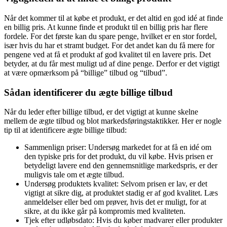
Når det kommer til at købe et produkt, er det altid en god idé at finde
en billig pris. At kunne finde et produkt til en billig pris har flere
fordele. For det første kan du spare penge, hvilket er en stor fordel,
især hvis du har et stramt budget. For det andet kan du få mere for
pengene ved at få et produkt af god kvalitet til en lavere pris. Det
betyder, at du får mest muligt ud af dine penge. Derfor er det vigtigt
at være opmærksom på “billige” tilbud og “tilbud”.
Sådan identificerer du ægte billige tilbud
Når du leder efter billige tilbud, er det vigtigt at kunne skelne
mellem de ægte tilbud og blot markedsføringstaktikker. Her er nogle
tip til at identificere ægte billige tilbud:
Sammenlign priser: Undersøg markedet for at få en idé om
den typiske pris for det produkt, du vil købe. Hvis prisen er
betydeligt lavere end den gennemsnitlige markedspris, er der
muligvis tale om et ægte tilbud.
Undersøg produktets kvalitet: Selvom prisen er lav, er det
vigtigt at sikre dig, at produktet stadig er af god kvalitet. Læs
anmeldelser eller bed om prøver, hvis det er muligt, for at
sikre, at du ikke går på kompromis med kvaliteten.
Tjek efter udløbsdato: Hvis du køber madvarer eller produkter