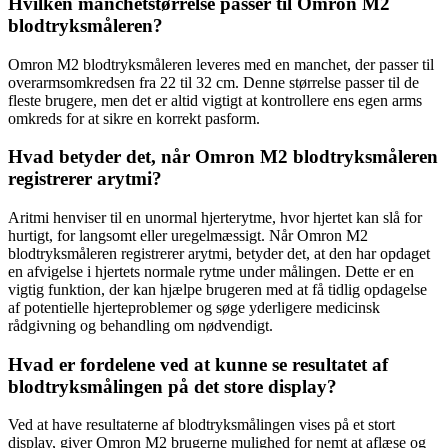
Hvilken manchetstørrelse passer til Omron M2
blodtryksmåleren?
Omron M2 blodtryksmåleren leveres med en manchet, der passer til
overarmsomkredsen fra 22 til 32 cm. Denne størrelse passer til de
fleste brugere, men det er altid vigtigt at kontrollere ens egen arms
omkreds for at sikre en korrekt pasform.
Hvad betyder det, når Omron M2 blodtryksmåleren
registrerer arytmi?
Aritmi henviser til en unormal hjerterytme, hvor hjertet kan slå for
hurtigt, for langsomt eller uregelmæssigt. Når Omron M2
blodtryksmåleren registrerer arytmi, betyder det, at den har opdaget
en afvigelse i hjertets normale rytme under målingen. Dette er en
vigtig funktion, der kan hjælpe brugeren med at få tidlig opdagelse
af potentielle hjerteproblemer og søge yderligere medicinsk
rådgivning og behandling om nødvendigt.
Hvad er fordelene ved at kunne se resultatet af
blodtryksmålingen på det store display?
Ved at have resultaterne af blodtryksmålingen vises på et stort
display, giver Omron M2 brugerne mulighed for nemt at aflæse og