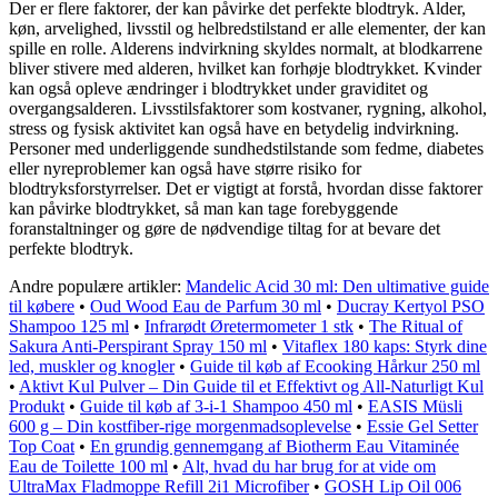
Der er flere faktorer, der kan påvirke det perfekte blodtryk. Alder,
køn, arvelighed, livsstil og helbredstilstand er alle elementer, der kan
spille en rolle. Alderens indvirkning skyldes normalt, at blodkarrene
bliver stivere med alderen, hvilket kan forhøje blodtrykket. Kvinder
kan også opleve ændringer i blodtrykket under graviditet og
overgangsalderen. Livsstilsfaktorer som kostvaner, rygning, alkohol,
stress og fysisk aktivitet kan også have en betydelig indvirkning.
Personer med underliggende sundhedstilstande som fedme, diabetes
eller nyreproblemer kan også have større risiko for
blodtryksforstyrrelser. Det er vigtigt at forstå, hvordan disse faktorer
kan påvirke blodtrykket, så man kan tage forebyggende
foranstaltninger og gøre de nødvendige tiltag for at bevare det
perfekte blodtryk.
Andre populære artikler:
Mandelic Acid 30 ml: Den ultimative guide
til købere
•
Oud Wood Eau de Parfum 30 ml
•
Ducray Kertyol PSO
Shampoo 125 ml
•
Infrarødt Øretermometer 1 stk
•
The Ritual of
Sakura Anti-Perspirant Spray 150 ml
•
Vitaflex 180 kaps: Styrk dine
led, muskler og knogler
•
Guide til køb af Ecooking Hårkur 250 ml
•
Aktivt Kul Pulver – Din Guide til et Effektivt og All-Naturligt Kul
Produkt
•
Guide til køb af 3-i-1 Shampoo 450 ml
•
EASIS Müsli
600 g – Din kostfiber-rige morgenmadsoplevelse
•
Essie Gel Setter
Top Coat
•
En grundig gennemgang af Biotherm Eau Vitaminée
Eau de Toilette 100 ml
•
Alt, hvad du har brug for at vide om
UltraMax Fladmoppe Refill 2i1 Microfiber
•
GOSH Lip Oil 006