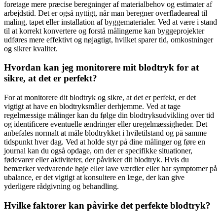
foretage mere præcise beregninger af materialbehov og estimater af
arbejdstid. Det er også nyttigt, når man beregner overfladeareal til
maling, tapet eller installation af byggematerialer. Ved at være i stand
til at korrekt konvertere og forstå målingerne kan byggeprojekter
udføres mere effektivt og nøjagtigt, hvilket sparer tid, omkostninger
og sikrer kvalitet.
Hvordan kan jeg monitorere mit blodtryk for at
sikre, at det er perfekt?
For at monitorere dit blodtryk og sikre, at det er perfekt, er det
vigtigt at have en blodtryksmåler derhjemme. Ved at tage
regelmæssige målinger kan du følge din blodtryksudvikling over tid
og identificere eventuelle ændringer eller uregelmæssigheder. Det
anbefales normalt at måle blodtrykket i hviletilstand og på samme
tidspunkt hver dag. Ved at holde styr på dine målinger og føre en
journal kan du også opdage, om der er specifikke situationer,
fødevarer eller aktiviteter, der påvirker dit blodtryk. Hvis du
bemærker vedvarende høje eller lave værdier eller har symptomer på
ubalance, er det vigtigt at konsultere en læge, der kan give
yderligere rådgivning og behandling.
Hvilke faktorer kan påvirke det perfekte blodtryk?