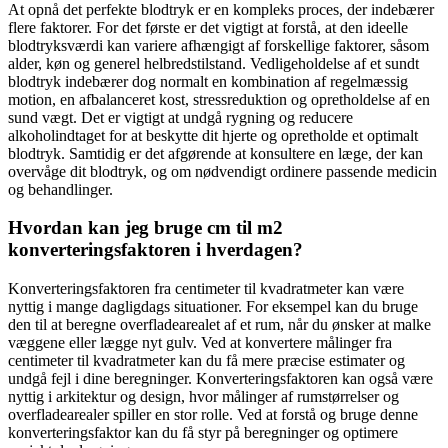
At opnå det perfekte blodtryk er en kompleks proces, der indebærer
flere faktorer. For det første er det vigtigt at forstå, at den ideelle
blodtryksværdi kan variere afhængigt af forskellige faktorer, såsom
alder, køn og generel helbredstilstand. Vedligeholdelse af et sundt
blodtryk indebærer dog normalt en kombination af regelmæssig
motion, en afbalanceret kost, stressreduktion og opretholdelse af en
sund vægt. Det er vigtigt at undgå rygning og reducere
alkoholindtaget for at beskytte dit hjerte og opretholde et optimalt
blodtryk. Samtidig er det afgørende at konsultere en læge, der kan
overvåge dit blodtryk, og om nødvendigt ordinere passende medicin
og behandlinger.
Hvordan kan jeg bruge cm til m2
konverteringsfaktoren i hverdagen?
Konverteringsfaktoren fra centimeter til kvadratmeter kan være
nyttig i mange dagligdags situationer. For eksempel kan du bruge
den til at beregne overfladearealet af et rum, når du ønsker at malke
væggene eller lægge nyt gulv. Ved at konvertere målinger fra
centimeter til kvadratmeter kan du få mere præcise estimater og
undgå fejl i dine beregninger. Konverteringsfaktoren kan også være
nyttig i arkitektur og design, hvor målinger af rumstørrelser og
overfladearealer spiller en stor rolle. Ved at forstå og bruge denne
konverteringsfaktor kan du få styr på beregninger og optimere