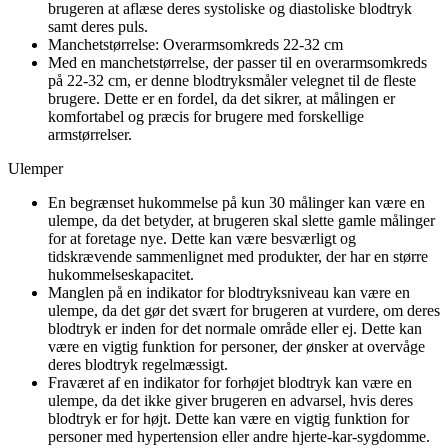
brugeren at aflæse deres systoliske og diastoliske blodtryk
samt deres puls.
Manchetstørrelse: Overarmsomkreds 22-32 cm
Med en manchetstørrelse, der passer til en overarmsomkreds
på 22-32 cm, er denne blodtryksmåler velegnet til de fleste
brugere. Dette er en fordel, da det sikrer, at målingen er
komfortabel og præcis for brugere med forskellige
armstørrelser.
Ulemper
En begrænset hukommelse på kun 30 målinger kan være en
ulempe, da det betyder, at brugeren skal slette gamle målinger
for at foretage nye. Dette kan være besværligt og
tidskrævende sammenlignet med produkter, der har en større
hukommelseskapacitet.
Manglen på en indikator for blodtryksniveau kan være en
ulempe, da det gør det svært for brugeren at vurdere, om deres
blodtryk er inden for det normale område eller ej. Dette kan
være en vigtig funktion for personer, der ønsker at overvåge
deres blodtryk regelmæssigt.
Fraværet af en indikator for forhøjet blodtryk kan være en
ulempe, da det ikke giver brugeren en advarsel, hvis deres
blodtryk er for højt. Dette kan være en vigtig funktion for
personer med hypertension eller andre hjerte-kar-sygdomme.