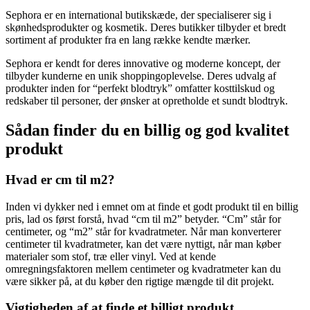
Sephora er en international butikskæde, der specialiserer sig i
skønhedsprodukter og kosmetik. Deres butikker tilbyder et bredt
sortiment af produkter fra en lang række kendte mærker.
Sephora er kendt for deres innovative og moderne koncept, der
tilbyder kunderne en unik shoppingoplevelse. Deres udvalg af
produkter inden for “perfekt blodtryk” omfatter kosttilskud og
redskaber til personer, der ønsker at opretholde et sundt blodtryk.
Sådan finder du en billig og god kvalitet
produkt
Hvad er cm til m2?
Inden vi dykker ned i emnet om at finde et godt produkt til en billig
pris, lad os først forstå, hvad “cm til m2” betyder. “Cm” står for
centimeter, og “m2” står for kvadratmeter. Når man konverterer
centimeter til kvadratmeter, kan det være nyttigt, når man køber
materialer som stof, træ eller vinyl. Ved at kende
omregningsfaktoren mellem centimeter og kvadratmeter kan du
være sikker på, at du køber den rigtige mængde til dit projekt.
Vigtigheden af ​​at finde et billigt produkt