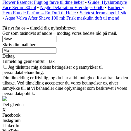
Flower Essence: Fugt og farve til dine læber
•
Guide: Hyaluronsyre
Face Serum 30 ml
•
Negle Dekoration Værktøjer 6640
•
Burberry
Hero Eau de Parfum – En Duft til Helte
•
Selvtest Jernmangel 1 stk
•
Aqua Velva After Shave 100 ml: Frisk maskulin duft til mænd
Få nyt fra os – tilmeld dig nyhedsbrevet
Gør som tusindvis af andre – modtag vores bedste råd på mail.
Skriv din mail her
Deltag
Tilmelding gennemført – tak
Jeg tilslutter mig sidens betingelser og samtykker til
persondatabehandling.
Din tilmelding er frivillig, og du har altid mulighed for at trække den
tilbage. Ved tilmelding accepterer du vores betingelser og giver
samtykke til, at vi behandler dine oplysninger som beskrevet i vores
persondatapolitik.
Del glæden
X
Facebook
Instagram
LinkedIn
YouTube