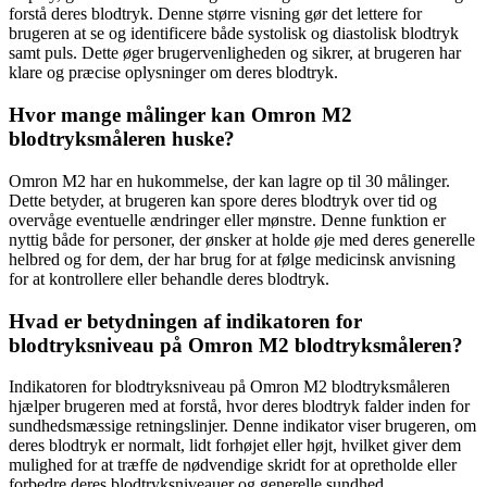
forstå deres blodtryk. Denne større visning gør det lettere for
brugeren at se og identificere både systolisk og diastolisk blodtryk
samt puls. Dette øger brugervenligheden og sikrer, at brugeren har
klare og præcise oplysninger om deres blodtryk.
Hvor mange målinger kan Omron M2
blodtryksmåleren huske?
Omron M2 har en hukommelse, der kan lagre op til 30 målinger.
Dette betyder, at brugeren kan spore deres blodtryk over tid og
overvåge eventuelle ændringer eller mønstre. Denne funktion er
nyttig både for personer, der ønsker at holde øje med deres generelle
helbred og for dem, der har brug for at følge medicinsk anvisning
for at kontrollere eller behandle deres blodtryk.
Hvad er betydningen af indikatoren for
blodtryksniveau på Omron M2 blodtryksmåleren?
Indikatoren for blodtryksniveau på Omron M2 blodtryksmåleren
hjælper brugeren med at forstå, hvor deres blodtryk falder inden for
sundhedsmæssige retningslinjer. Denne indikator viser brugeren, om
deres blodtryk er normalt, lidt forhøjet eller højt, hvilket giver dem
mulighed for at træffe de nødvendige skridt for at opretholde eller
forbedre deres blodtryksniveauer og generelle sundhed.