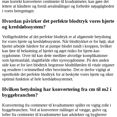
man korrekt konverterer centimeter til kvadratmeter, kan gøre det
lettere at håndtere og forstå arealmålinger og forbedre nøjagtigheden
i vores beregninger.
Hvordan påvirker det perfekte blodtryk vores hjerte
og kredsløbssystem?
Vedligeholdelse af det perfekte blodtryk er af afgørende betydning
for vores hjerte og kredsløbssystem. Når blodtrykket er for højt, skal
hjertet arbejde hårdere for at pumpe blodet rundt i kroppen, hvilket
kan føre til belastning af hjertet og øget risiko for hjerte-kar-
sygdomme. Over tid kan dette medføre alvorlige komplikationer
som hjerteanfald, slagtilfælde eller nyresygdomme. På den anden
side kan et for lavt blodtryk begrænse blodtilførslen til vitale organer
og resultere i svimmelhed eller besvimelse. Det er derfor vigtigt at
opretholde det perfekte blodtryk for at beskytte vores hjerte og sikre
optimal funktion af hele kredsløbssystemet.
Hvilken betydning har konvertering fra cm til m2 i
byggebranchen?
Konvertering fra centimeter til kvadratmeter spiller en vigtig rolle i
byggebranchen. Ved at konvertere målinger af vægge, gulve og
lofter fra centimeter til kvadratmeter kan arkitekter og bygherrer