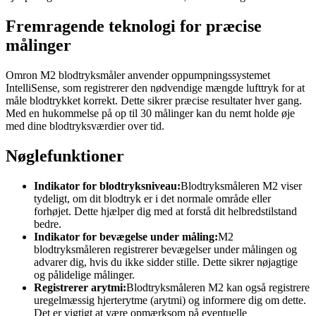
Fremragende teknologi for præcise
målinger
Omron M2 blodtryksmåler anvender oppumpningssystemet
IntelliSense, som registrerer den nødvendige mængde lufttryk for at
måle blodtrykket korrekt. Dette sikrer præcise resultater hver gang.
Med en hukommelse på op til 30 målinger kan du nemt holde øje
med dine blodtryksværdier over tid.
Nøglefunktioner
Indikator for blodtryksniveau:
Blodtryksmåleren M2 viser
tydeligt, om dit blodtryk er i det normale område eller
forhøjet. Dette hjælper dig med at forstå dit helbredstilstand
bedre.
Indikator for bevægelse under måling:
M2
blodtryksmåleren registrerer bevægelser under målingen og
advarer dig, hvis du ikke sidder stille. Dette sikrer nøjagtige
og pålidelige målinger.
Registrerer arytmi:
Blodtryksmåleren M2 kan også registrere
uregelmæssig hjerterytme (arytmi) og informere dig om dette.
Det er vigtigt at være opmærksom på eventuelle