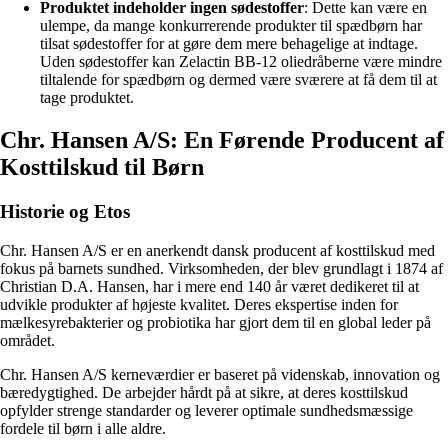
Produktet indeholder ingen sødestoffer
: Dette kan være en
ulempe, da mange konkurrerende produkter til spædbørn har
tilsat sødestoffer for at gøre dem mere behagelige at indtage.
Uden sødestoffer kan Zelactin BB-12 oliedråberne være mindre
tiltalende for spædbørn og dermed være sværere at få dem til at
tage produktet.
Chr. Hansen A/S: En Førende Producent af
Kosttilskud til Børn
Historie og Etos
Chr. Hansen A/S er en anerkendt dansk producent af kosttilskud med
fokus på barnets sundhed. Virksomheden, der blev grundlagt i 1874 af
Christian D.A. Hansen, har i mere end 140 år været dedikeret til at
udvikle produkter af højeste kvalitet. Deres ekspertise inden for
mælkesyrebakterier og probiotika har gjort dem til en global leder på
området.
Chr. Hansen A/S kerneværdier er baseret på videnskab, innovation og
bæredygtighed. De arbejder hårdt på at sikre, at deres kosttilskud
opfylder strenge standarder og leverer optimale sundhedsmæssige
fordele til børn i alle aldre.