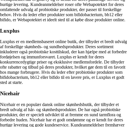
hurtige levering. Kundeanmeldelser roser ofte Webapotektet for deres
omfattende udvalg af probiotiske produkter, der passer til forskellige
behov. Hvis du leder efter produkter som bifidobacterium, bb12 eller
bifido, er Webapotektet et ideelt sted til at købe disse produkter online.
Luxplus
Luxplus er en medlemsbaseret online butik, der tilbyder et bredt udvalg
af forskellige skønheds- og sundhedsprodukter. Deres sortiment
inkluderer også probiotiske kosttilskud, der kan hjælpe med at forbedre
fordøjelsen og immunforsvaret. Luxplus er kendt for deres
konkurrencedygtige priser og eksklusive medlemsfordele. De tilbyder
ofte rabatter og tilbud på deres produkter, hvilket gør dem til en favorit
hos mange forbrugere. Hvis du leder efter probiotiske produkter som
bifidobacterium, bb12 eller bifido til en lavere pris, er Luxplus et godt
sted at starte.
Nicehair
Nicehair er en populær dansk online skønhedsbutik, der tilbyder et
bredt udvalg af hår- og skønhedsprodukter. De har også probiotiske
produkter, der er specielt udviklet til at fremme en sund tarmflora og
forbedre huden. Nicehair har et godt omdømme og er kendt for deres
hurtige levering og gode kundeservice. Kundeanmeldelser fremhæver