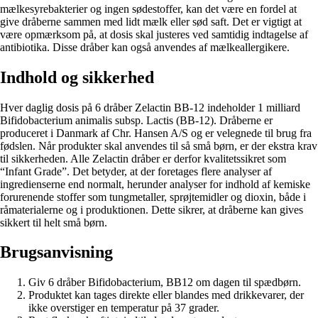
mælkesyrebakterier og ingen sødestoffer, kan det være en fordel at
give dråberne sammen med lidt mælk eller sød saft. Det er vigtigt at
være opmærksom på, at dosis skal justeres ved samtidig indtagelse af
antibiotika. Disse dråber kan også anvendes af mælkeallergikere.
Indhold og sikkerhed
Hver daglig dosis på 6 dråber Zelactin BB-12 indeholder 1 milliard
Bifidobacterium animalis subsp. Lactis (BB-12). Dråberne er
produceret i Danmark af Chr. Hansen A/S og er velegnede til brug fra
fødslen. Når produkter skal anvendes til så små børn, er der ekstra krav
til sikkerheden. Alle Zelactin dråber er derfor kvalitetssikret som
“Infant Grade”. Det betyder, at der foretages flere analyser af
ingredienserne end normalt, herunder analyser for indhold af kemiske
forurenende stoffer som tungmetaller, sprøjtemidler og dioxin, både i
råmaterialerne og i produktionen. Dette sikrer, at dråberne kan gives
sikkert til helt små børn.
Brugsanvisning
Giv 6 dråber Bifidobacterium, BB12 om dagen til spædbørn.
Produktet kan tages direkte eller blandes med drikkevarer, der
ikke overstiger en temperatur på 37 grader.