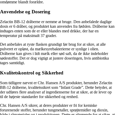
omdømme blandt forældre.
Anvendelse og Dosering
Zelactin BB-12 dråberne er nemme at bruge. Den anbefalede daglige
dosis er 6 dråber, og produktet kan anvendes fra fødslen. Dråberne kan
indtages enten som de er eller blandes med drikke, der har en
temperatur på maksimalt 37 grader.
Det anbefales at ryste flasken grundigt før brug for at sikre, at alle
pulveret er opløst, da mælkesyrebakterierne er synlige i olien.
Dråberne kan gives i lidt mælk eller sød saft, da de ikke indeholder
sødestoffer. Det er dog vigtigt at justere doseringen, hvis antibiotika
tages samtidigt.
Kvalitetskontrol og Sikkerhed
Som tidligere nævnt er Chr. Hansen A/S produkter, herunder Zelactin
BB-12 dråberne, kvalitetssikret som “Infant Grade”. Dette betyder, at
der udføres flere analyser af ingredienserne for at sikre, at de lever op
til de højeste standarder for sikkerhed og renhed.
Chr. Hansen A/S sikrer, at deres produkter er fri for kemiske
forurenende stoffer, herunder tungmetaller, sprøjtemidler og dioxin,
både i råmaterialer og i produktionen. Dette er afgørende for at sikre, at