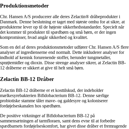
Produktionsmetoder
Chr. Hansen A/S producerer alle deres Zelactin® dråbeprodukter i
Danmark. Denne beslutning er taget med største omhu for at sikre, at
produkterne lever op til de højeste sikkerhedsstandarder. Specielt når
det kommer til produkter til spædbørn og små børn, er der ingen
kompromisser, hvad angår sikkerhed og kvalitet.
Som en del af deres produktionsmetoder udfører Chr. Hansen A/S flere
analyser af ingredienserne end normalt. Dette inkluderer analyser for
indhold af kemisk forurenende stoffer, herunder tungmetaller,
sprøjtemidler og dioxin. Disse strenge analyser sikrer, at Zelactin BB-
12 dråberne er sikkert at give til helt små børn.
Zelactin BB-12 Dråber
Zelactin BB-12 dråberne er et kosttilskud, der indeholder
mælkesyrebakterien Bifidobacterium BB-12. Denne særlige
probiotiske stamme tåler mave- og galdesyre og koloniserer
fordøjelseskanalen hos spædbørn.
De positive virkninger af Bifidobacterium BB-12 på
sammensætningen af tarmfloraen, samt dens evne til at forbedre
spædbarnets fordøjelseskomfort, har givet disse dråber et fremragende