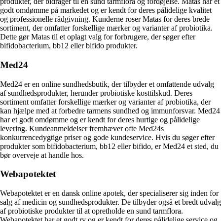
produkter, der bidrager til en sund tarmflora og fordøjelse. Matas har et
godt omdømme på markedet og er kendt for deres pålidelige kvalitet
og professionelle rådgivning. Kunderne roser Matas for deres brede
sortiment, der omfatter forskellige mærker og varianter af probiotika.
Dette gør Matas til et oplagt valg for forbrugere, der søger efter
bifidobacterium, bb12 eller bifido produkter.
Med24
Med24 er en online sundhedsbutik, der tilbyder et omfattende udvalg
af sundhedsprodukter, herunder probiotiske kosttilskud. Deres
sortiment omfatter forskellige mærker og varianter af probiotika, der
kan hjælpe med at forbedre tarmens sundhed og immunforsvar. Med24
har et godt omdømme og er kendt for deres hurtige og pålidelige
levering. Kundeanmeldelser fremhæver ofte Med24s
konkurrencedygtige priser og gode kundeservice. Hvis du søger efter
produkter som bifidobacterium, bb12 eller bifido, er Med24 et sted, du
bør overveje at handle hos.
Webapotektet
Webapotektet er en dansk online apotek, der specialiserer sig inden for
salg af medicin og sundhedsprodukter. De tilbyder også et bredt udvalg
af probiotiske produkter til at opretholde en sund tarmflora.
Webapotektet har et godt ry og er kendt for deres pålidelige service og