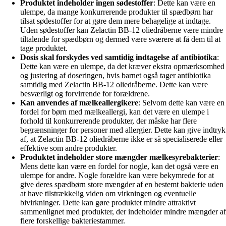
Produktet indeholder ingen sødestoffer
: Dette kan være en
ulempe, da mange konkurrerende produkter til spædbørn har
tilsat sødestoffer for at gøre dem mere behagelige at indtage.
Uden sødestoffer kan Zelactin BB-12 oliedråberne være mindre
tiltalende for spædbørn og dermed være sværere at få dem til at
tage produktet.
Dosis skal forskydes ved samtidig indtagelse af antibiotika
:
Dette kan være en ulempe, da det kræver ekstra opmærksomhed
og justering af doseringen, hvis barnet også tager antibiotika
samtidig med Zelactin BB-12 oliedråberne. Dette kan være
besværligt og forvirrende for forældrene.
Kan anvendes af mælkeallergikere
: Selvom dette kan være en
fordel for børn med mælkeallergi, kan det være en ulempe i
forhold til konkurrerende produkter, der måske har flere
begrænsninger for personer med allergier. Dette kan give indtryk
af, at Zelactin BB-12 oliedråberne ikke er så specialiserede eller
effektive som andre produkter.
Produktet indeholder store mængder mælkesyrebakterier
:
Mens dette kan være en fordel for nogle, kan det også være en
ulempe for andre. Nogle forældre kan være bekymrede for at
give deres spædbørn store mængder af en bestemt bakterie uden
at have tilstrækkelig viden om virkningen og eventuelle
bivirkninger. Dette kan gøre produktet mindre attraktivt
sammenlignet med produkter, der indeholder mindre mængder af
flere forskellige bakteriestammer.