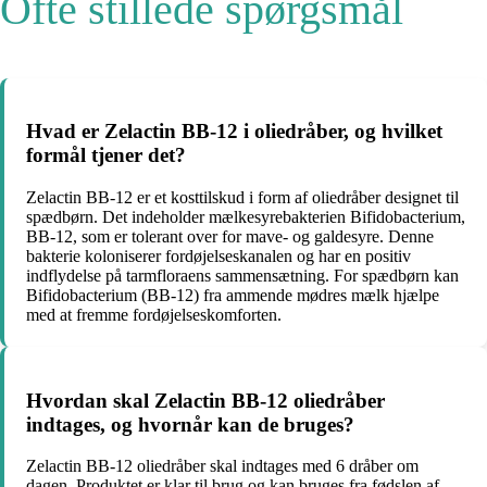
Ofte stillede spørgsmål
Hvad er Zelactin BB-12 i oliedråber, og hvilket
formål tjener det?
Zelactin BB-12 er et kosttilskud i form af oliedråber designet til
spædbørn. Det indeholder mælkesyrebakterien Bifidobacterium,
BB-12, som er tolerant over for mave- og galdesyre. Denne
bakterie koloniserer fordøjelseskanalen og har en positiv
indflydelse på tarmfloraens sammensætning. For spædbørn kan
Bifidobacterium (BB-12) fra ammende mødres mælk hjælpe
med at fremme fordøjelseskomforten.
Hvordan skal Zelactin BB-12 oliedråber
indtages, og hvornår kan de bruges?
Zelactin BB-12 oliedråber skal indtages med 6 dråber om
dagen. Produktet er klar til brug og kan bruges fra fødslen af.