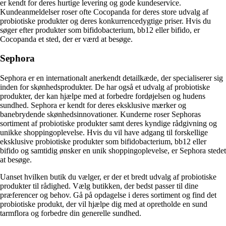
er kendt for deres hurtige levering og gode kundeservice.
Kundeanmeldelser roser ofte Cocopanda for deres store udvalg af
probiotiske produkter og deres konkurrencedygtige priser. Hvis du
søger efter produkter som bifidobacterium, bb12 eller bifido, er
Cocopanda et sted, der er værd at besøge.
Sephora
Sephora er en internationalt anerkendt detailkæde, der specialiserer sig
inden for skønhedsprodukter. De har også et udvalg af probiotiske
produkter, der kan hjælpe med at forbedre fordøjelsen og hudens
sundhed. Sephora er kendt for deres eksklusive mærker og
banebrydende skønhedsinnovationer. Kunderne roser Sephoras
sortiment af probiotiske produkter samt deres kyndige rådgivning og
unikke shoppingoplevelse. Hvis du vil have adgang til forskellige
eksklusive probiotiske produkter som bifidobacterium, bb12 eller
bifido og samtidig ønsker en unik shoppingoplevelse, er Sephora stedet
at besøge.
Uanset hvilken butik du vælger, er der et bredt udvalg af probiotiske
produkter til rådighed. Vælg butikken, der bedst passer til dine
præferencer og behov. Gå på opdagelse i deres sortiment og find det
probiotiske produkt, der vil hjælpe dig med at opretholde en sund
tarmflora og forbedre din generelle sundhed.