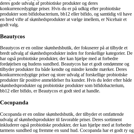
deres gode udvalg af probiotiske produkter og deres
konkurrencedygtige priser. Hvis du er på udkig efter probiotiske
produkter som bifidobacterium, bb12 eller bifido, og samtidig vil have
en bred vifte af skønhedsprodukter at vælge imellem, er Nicehair et
godt valg.
Beautycos
Beautycos er en online skønhedsbutik, der fokuserer på at tilbyde et
bredt udvalg af skønhedsprodukter inden for forskellige kategorier. De
har også probiotiske produkter, der kan hjælpe med at forbedre
fordøjelsen og hudens sundhed. Beautycos har et godt omdømme og
tilbyder produkter fra både kendte og mindre kendte mærker. Deres
konkurrencedygtige priser og store udvalg af forskellige probiotiske
produkter får positive anmeldelser fra kunder. Hvis du leder efter både
skønhedsprodukter og probiotiske produkter som bifidobacterium,
bb12 eller bifido, er Beautycos et godt sted at handle.
Cocopanda
Cocopanda er en online skønhedsbutik, der tilbyder et omfattende
udvalg af skønhedsprodukter til favorable priser. Deres sortiment
inkluderer også probiotiske produkter, der kan hjælpe med at forbedre
tarmens sundhed og fremme en sund hud. Cocopanda har et godt ry og