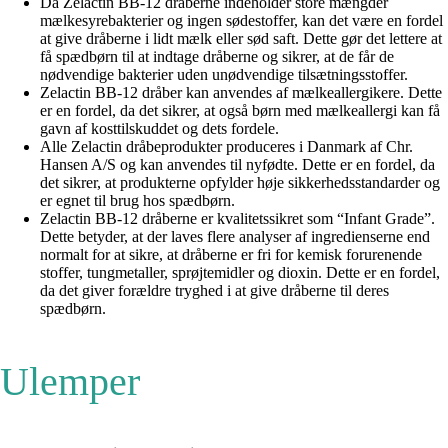
Da Zelactin BB-12 dråberne indeholder store mængder
mælkesyrebakterier og ingen sødestoffer, kan det være en fordel
at give dråberne i lidt mælk eller sød saft. Dette gør det lettere at
få spædbørn til at indtage dråberne og sikrer, at de får de
nødvendige bakterier uden unødvendige tilsætningsstoffer.
Zelactin BB-12 dråber kan anvendes af mælkeallergikere. Dette
er en fordel, da det sikrer, at også børn med mælkeallergi kan få
gavn af kosttilskuddet og dets fordele.
Alle Zelactin dråbeprodukter produceres i Danmark af Chr.
Hansen A/S og kan anvendes til nyfødte. Dette er en fordel, da
det sikrer, at produkterne opfylder høje sikkerhedsstandarder og
er egnet til brug hos spædbørn.
Zelactin BB-12 dråberne er kvalitetssikret som “Infant Grade”.
Dette betyder, at der laves flere analyser af ingredienserne end
normalt for at sikre, at dråberne er fri for kemisk forurenende
stoffer, tungmetaller, sprøjtemidler og dioxin. Dette er en fordel,
da det giver forældre tryghed i at give dråberne til deres
spædbørn.
Ulemper