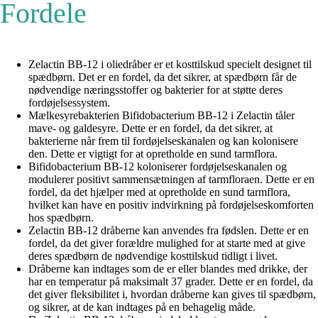
Fordele
Zelactin BB-12 i oliedråber er et kosttilskud specielt designet til
spædbørn. Det er en fordel, da det sikrer, at spædbørn får de
nødvendige næringsstoffer og bakterier for at støtte deres
fordøjelsessystem.
Mælkesyrebakterien Bifidobacterium BB-12 i Zelactin tåler
mave- og galdesyre. Dette er en fordel, da det sikrer, at
bakterierne når frem til fordøjelseskanalen og kan kolonisere
den. Dette er vigtigt for at opretholde en sund tarmflora.
Bifidobacterium BB-12 koloniserer fordøjelseskanalen og
modulerer positivt sammensætningen af tarmfloraen. Dette er en
fordel, da det hjælper med at opretholde en sund tarmflora,
hvilket kan have en positiv indvirkning på fordøjelseskomforten
hos spædbørn.
Zelactin BB-12 dråberne kan anvendes fra fødslen. Dette er en
fordel, da det giver forældre mulighed for at starte med at give
deres spædbørn de nødvendige kosttilskud tidligt i livet.
Dråberne kan indtages som de er eller blandes med drikke, der
har en temperatur på maksimalt 37 grader. Dette er en fordel, da
det giver fleksibilitet i, hvordan dråberne kan gives til spædbørn,
og sikrer, at de kan indtages på en behagelig måde.