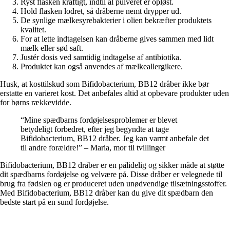
Ryst flasken kraftigt, indtil al pulveret er opløst.
Hold flasken lodret, så dråberne nemt drypper ud.
De synlige mælkesyrebakterier i olien bekræfter produktets
kvalitet.
For at lette indtagelsen kan dråberne gives sammen med lidt
mælk eller sød saft.
Justér dosis ved samtidig indtagelse af antibiotika.
Produktet kan også anvendes af mælkeallergikere.
Husk, at kosttilskud som Bifidobacterium, BB12 dråber ikke bør
erstatte en varieret kost. Det anbefales altid at opbevare produkter uden
for børns rækkevidde.
“Mine spædbarns fordøjelsesproblemer er blevet
betydeligt forbedret, efter jeg begyndte at tage
Bifidobacterium, BB12 dråber. Jeg kan varmt anbefale det
til andre forældre!” – Maria, mor til tvillinger
Bifidobacterium, BB12 dråber er en pålidelig og sikker måde at støtte
dit spædbarns fordøjelse og velvære på. Disse dråber er velegnede til
brug fra fødslen og er produceret uden unødvendige tilsætningsstoffer.
Med Bifidobacterium, BB12 dråber kan du give dit spædbarn den
bedste start på en sund fordøjelse.