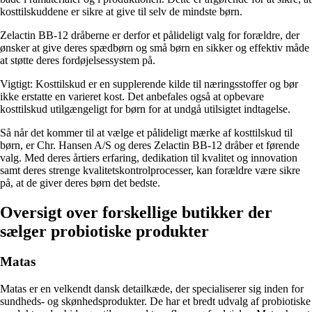
kosttilskuddene er sikre at give til selv de mindste børn.
Zelactin BB-12 dråberne er derfor et pålideligt valg for forældre, der
ønsker at give deres spædbørn og små børn en sikker og effektiv måde
at støtte deres fordøjelsessystem på.
Vigtigt: Kosttilskud er en supplerende kilde til næringsstoffer og bør
ikke erstatte en varieret kost. Det anbefales også at opbevare
kosttilskud utilgængeligt for børn for at undgå utilsigtet indtagelse.
Så når det kommer til at vælge et pålideligt mærke af kosttilskud til
børn, er Chr. Hansen A/S og deres Zelactin BB-12 dråber et førende
valg. Med deres årtiers erfaring, dedikation til kvalitet og innovation
samt deres strenge kvalitetskontrolprocesser, kan forældre være sikre
på, at de giver deres børn det bedste.
Oversigt over forskellige butikker der
sælger probiotiske produkter
Matas
Matas er en velkendt dansk detailkæde, der specialiserer sig inden for
sundheds- og skønhedsprodukter. De har et bredt udvalg af probiotiske