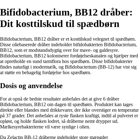
Bifidobacterium, BB12 dråber:
Dit kosttilskud til spædbørn
Bifidobacterium, BB12 dråber er et kosttilskud velegnet til spædbørn.
Disse oliebaserede dråber indeholder bifidobakterien Bifidobacterium,
BB12, som er modstandsdygtig over for mave- og galdesyre.
Bifidobacterium, BB12 koloniserer fordøjelseskanalen og hjælper med
at opretholde en sund tarmflora hos spædbørn. Disse bifidobakterier
findes naturligt i modermælk, og Bifidobacterium (BB-12) har vist sig
at støtte en behagelig fordøjelse hos spædbørn.
Dosis og anvendelse
For at opnå de bedste resultater anbefales det at give 6 dråber
Bifidobacterium, BB12 om dagen til spædbørn. Produktet kan tages
direkte eller blandes med drikkevarer, der ikke overstiger en temperatur
på 37 grader. Det anbefales at ryste flasken kraftigt, indtil al pulveret er
opløst, og holde flasken lodret, så dråberne nemt drypper ud.
Mælkesyrebakterierne vil være synlige i olien.
Da Zelactin BB-12 dråberne indeholder store mængder