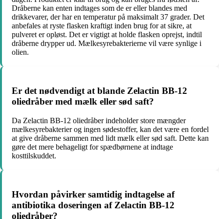
Dråberne kan enten indtages som de er eller blandes med
drikkevarer, der har en temperatur på maksimalt 37 grader. Det
anbefales at ryste flasken kraftigt inden brug for at sikre, at
pulveret er opløst. Det er vigtigt at holde flasken oprejst, indtil
dråberne drypper ud. Mælkesyrebakterierne vil være synlige i
olien.
Er det nødvendigt at blande Zelactin BB-12
oliedråber med mælk eller sød saft?
Da Zelactin BB-12 oliedråber indeholder store mængder
mælkesyrebakterier og ingen sødestoffer, kan det være en fordel
at give dråberne sammen med lidt mælk eller sød saft. Dette kan
gøre det mere behageligt for spædbørnene at indtage
kosttilskuddet.
Hvordan påvirker samtidig indtagelse af
antibiotika doseringen af Zelactin BB-12
oliedråber?