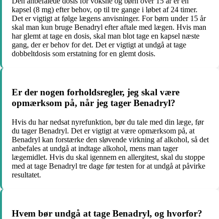
Den anbefalede dosis for voksne og børn over 15 år er en
kapsel (8 mg) efter behov, op til tre gange i løbet af 24 timer.
Det er vigtigt at følge lægens anvisninger. For børn under 15 år
skal man kun bruge Benadryl efter aftale med lægen. Hvis man
har glemt at tage en dosis, skal man blot tage en kapsel næste
gang, der er behov for det. Det er vigtigt at undgå at tage
dobbeltdosis som erstatning for en glemt dosis.
Er der nogen forholdsregler, jeg skal være
opmærksom på, når jeg tager Benadryl?
Hvis du har nedsat nyrefunktion, bør du tale med din læge, før
du tager Benadryl. Det er vigtigt at være opmærksom på, at
Benadryl kan forstærke den sløvende virkning af alkohol, så det
anbefales at undgå at indtage alkohol, mens man tager
lægemidlet. Hvis du skal igennem en allergitest, skal du stoppe
med at tage Benadryl tre dage før testen for at undgå at påvirke
resultatet.
Hvem bør undgå at tage Benadryl, og hvorfor?