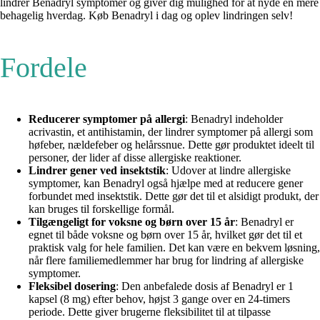
lindrer Benadryl symptomer og giver dig mulighed for at nyde en mere
behagelig hverdag. Køb Benadryl i dag og oplev lindringen selv!
Fordele
Reducerer symptomer på allergi
: Benadryl indeholder
acrivastin, et antihistamin, der lindrer symptomer på allergi som
høfeber, nældefeber og helårssnue. Dette gør produktet ideelt til
personer, der lider af disse allergiske reaktioner.
Lindrer gener ved insektstik
: Udover at lindre allergiske
symptomer, kan Benadryl også hjælpe med at reducere gener
forbundet med insektstik. Dette gør det til et alsidigt produkt, der
kan bruges til forskellige formål.
Tilgængeligt for voksne og børn over 15 år
: Benadryl er
egnet til både voksne og børn over 15 år, hvilket gør det til et
praktisk valg for hele familien. Det kan være en bekvem løsning,
når flere familiemedlemmer har brug for lindring af allergiske
symptomer.
Fleksibel dosering
: Den anbefalede dosis af Benadryl er 1
kapsel (8 mg) efter behov, højst 3 gange over en 24-timers
periode. Dette giver brugerne fleksibilitet til at tilpasse