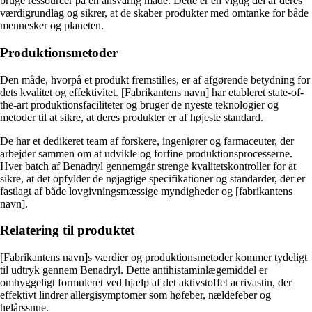
bruge ressourcer på en ansvarlig måde. Dette er en vigtig del af deres
værdigrundlag og sikrer, at de skaber produkter med omtanke for både
mennesker og planeten.
Produktionsmetoder
Den måde, hvorpå et produkt fremstilles, er af afgørende betydning for
dets kvalitet og effektivitet. [Fabrikantens navn] har etableret state-of-
the-art produktionsfaciliteter og bruger de nyeste teknologier og
metoder til at sikre, at deres produkter er af højeste standard.
De har et dedikeret team af forskere, ingeniører og farmaceuter, der
arbejder sammen om at udvikle og forfine produktionsprocesserne.
Hver batch af Benadryl gennemgår strenge kvalitetskontroller for at
sikre, at det opfylder de nøjagtige specifikationer og standarder, der er
fastlagt af både lovgivningsmæssige myndigheder og [fabrikantens
navn].
Relatering til produktet
[Fabrikantens navn]s værdier og produktionsmetoder kommer tydeligt
til udtryk gennem Benadryl. Dette antihistaminlægemiddel er
omhyggeligt formuleret ved hjælp af det aktivstoffet acrivastin, der
effektivt lindrer allergisymptomer som høfeber, nældefeber og
helårssnue.