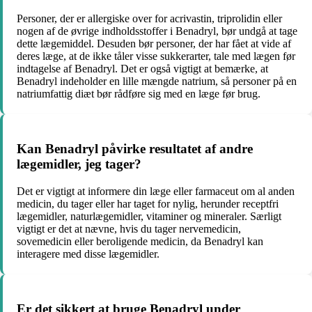
Personer, der er allergiske over for acrivastin, triprolidin eller
nogen af de øvrige indholdsstoffer i Benadryl, bør undgå at tage
dette lægemiddel. Desuden bør personer, der har fået at vide af
deres læge, at de ikke tåler visse sukkerarter, tale med lægen før
indtagelse af Benadryl. Det er også vigtigt at bemærke, at
Benadryl indeholder en lille mængde natrium, så personer på en
natriumfattig diæt bør rådføre sig med en læge før brug.
Kan Benadryl påvirke resultatet af andre
lægemidler, jeg tager?
Det er vigtigt at informere din læge eller farmaceut om al anden
medicin, du tager eller har taget for nylig, herunder receptfri
lægemidler, naturlægemidler, vitaminer og mineraler. Særligt
vigtigt er det at nævne, hvis du tager nervemedicin,
sovemedicin eller beroligende medicin, da Benadryl kan
interagere med disse lægemidler.
Er det sikkert at bruge Benadryl under