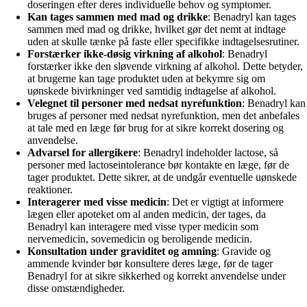
doseringen efter deres individuelle behov og symptomer.
Kan tages sammen med mad og drikke
: Benadryl kan tages
sammen med mad og drikke, hvilket gør det nemt at indtage
uden at skulle tænke på faste eller specifikke indtagelsesrutiner.
Forstærker ikke-døsig virkning af alkohol
: Benadryl
forstærker ikke den sløvende virkning af alkohol. Dette betyder,
at brugerne kan tage produktet uden at bekymre sig om
uønskede bivirkninger ved samtidig indtagelse af alkohol.
Velegnet til personer med nedsat nyrefunktion
: Benadryl kan
bruges af personer med nedsat nyrefunktion, men det anbefales
at tale med en læge før brug for at sikre korrekt dosering og
anvendelse.
Advarsel for allergikere
: Benadryl indeholder lactose, så
personer med lactoseintolerance bør kontakte en læge, før de
tager produktet. Dette sikrer, at de undgår eventuelle uønskede
reaktioner.
Interagerer med visse medicin
: Det er vigtigt at informere
lægen eller apoteket om al anden medicin, der tages, da
Benadryl kan interagere med visse typer medicin som
nervemedicin, sovemedicin og beroligende medicin.
Konsultation under graviditet og amning
: Gravide og
ammende kvinder bør konsultere deres læge, før de tager
Benadryl for at sikre sikkerhed og korrekt anvendelse under
disse omstændigheder.