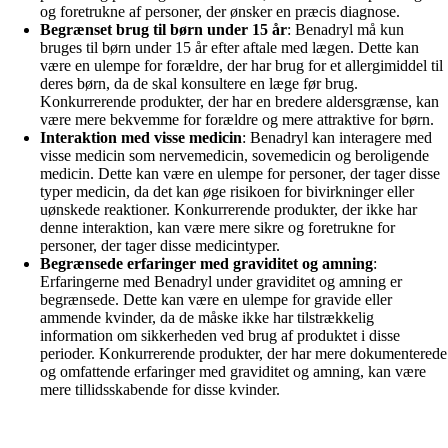
og foretrukne af personer, der ønsker en præcis diagnose.
Begrænset brug til børn under 15 år
: Benadryl må kun
bruges til børn under 15 år efter aftale med lægen. Dette kan
være en ulempe for forældre, der har brug for et allergimiddel til
deres børn, da de skal konsultere en læge før brug.
Konkurrerende produkter, der har en bredere aldersgrænse, kan
være mere bekvemme for forældre og mere attraktive for børn.
Interaktion med visse medicin
: Benadryl kan interagere med
visse medicin som nervemedicin, sovemedicin og beroligende
medicin. Dette kan være en ulempe for personer, der tager disse
typer medicin, da det kan øge risikoen for bivirkninger eller
uønskede reaktioner. Konkurrerende produkter, der ikke har
denne interaktion, kan være mere sikre og foretrukne for
personer, der tager disse medicintyper.
Begrænsede erfaringer med graviditet og amning
:
Erfaringerne med Benadryl under graviditet og amning er
begrænsede. Dette kan være en ulempe for gravide eller
ammende kvinder, da de måske ikke har tilstrækkelig
information om sikkerheden ved brug af produktet i disse
perioder. Konkurrerende produkter, der har mere dokumenterede
og omfattende erfaringer med graviditet og amning, kan være
mere tillidsskabende for disse kvinder.