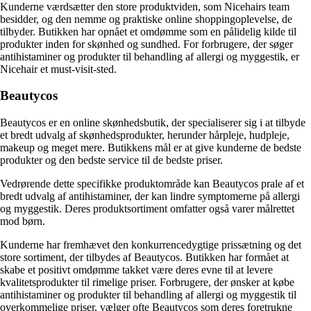
Kunderne værdsætter den store produktviden, som Nicehairs team
besidder, og den nemme og praktiske online shoppingoplevelse, de
tilbyder. Butikken har opnået et omdømme som en pålidelig kilde til
produkter inden for skønhed og sundhed. For forbrugere, der søger
antihistaminer og produkter til behandling af allergi og myggestik, er
Nicehair et must-visit-sted.
Beautycos
Beautycos er en online skønhedsbutik, der specialiserer sig i at tilbyde
et bredt udvalg af skønhedsprodukter, herunder hårpleje, hudpleje,
makeup og meget mere. Butikkens mål er at give kunderne de bedste
produkter og den bedste service til de bedste priser.
Vedrørende dette specifikke produktområde kan Beautycos prale af et
bredt udvalg af antihistaminer, der kan lindre symptomerne på allergi
og myggestik. Deres produktsortiment omfatter også varer målrettet
mod børn.
Kunderne har fremhævet den konkurrencedygtige prissætning og det
store sortiment, der tilbydes af Beautycos. Butikken har formået at
skabe et positivt omdømme takket være deres evne til at levere
kvalitetsprodukter til rimelige priser. Forbrugere, der ønsker at købe
antihistaminer og produkter til behandling af allergi og myggestik til
overkommelige priser, vælger ofte Beautycos som deres foretrukne