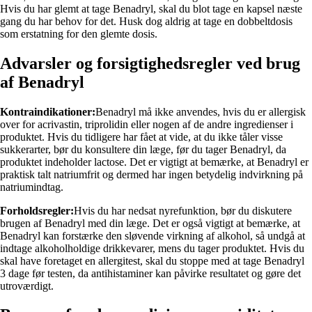
Hvis du har glemt at tage Benadryl, skal du blot tage en kapsel næste
gang du har behov for det. Husk dog aldrig at tage en dobbeltdosis
som erstatning for den glemte dosis.
Advarsler og forsigtighedsregler ved brug
af Benadryl
Kontraindikationer:
Benadryl må ikke anvendes, hvis du er allergisk
over for acrivastin, triprolidin eller nogen af ​​de andre ingredienser i
produktet. Hvis du tidligere har fået at vide, at du ikke tåler visse
sukkerarter, bør du konsultere din læge, før du tager Benadryl, da
produktet indeholder lactose. Det er vigtigt at bemærke, at Benadryl er
praktisk talt natriumfrit og dermed har ingen betydelig indvirkning på
natriumindtag.
Forholdsregler:
Hvis du har nedsat nyrefunktion, bør du diskutere
brugen af Benadryl med din læge. Det er også vigtigt at bemærke, at
Benadryl kan forstærke den sløvende virkning af alkohol, så undgå at
indtage alkoholholdige drikkevarer, mens du tager produktet. Hvis du
skal have foretaget en allergitest, skal du stoppe med at tage Benadryl
3 dage før testen, da antihistaminer kan påvirke resultatet og gøre det
utroværdigt.