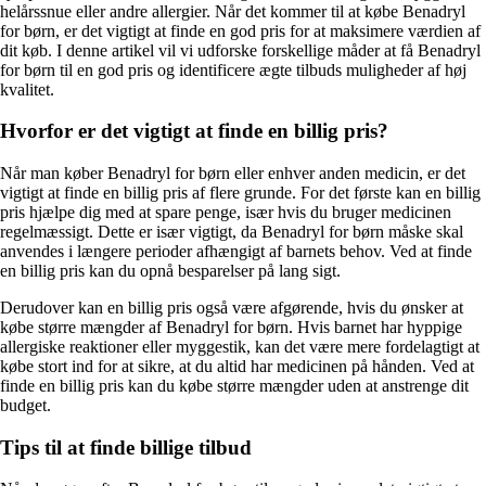
helårssnue eller andre allergier. Når det kommer til at købe Benadryl
for børn, er det vigtigt at finde en god pris for at maksimere værdien af
dit køb. I denne artikel vil vi udforske forskellige måder at få Benadryl
for børn til en god pris og identificere ægte tilbuds muligheder af høj
kvalitet.
Hvorfor er det vigtigt at finde en billig pris?
Når man køber Benadryl for børn eller enhver anden medicin, er det
vigtigt at finde en billig pris af flere grunde. For det første kan en billig
pris hjælpe dig med at spare penge, især hvis du bruger medicinen
regelmæssigt. Dette er især vigtigt, da Benadryl for børn måske skal
anvendes i længere perioder afhængigt af barnets behov. Ved at finde
en billig pris kan du opnå besparelser på lang sigt.
Derudover kan en billig pris også være afgørende, hvis du ønsker at
købe større mængder af Benadryl for børn. Hvis barnet har hyppige
allergiske reaktioner eller myggestik, kan det være mere fordelagtigt at
købe stort ind for at sikre, at du altid har medicinen på hånden. Ved at
finde en billig pris kan du købe større mængder uden at anstrenge dit
budget.
Tips til at finde billige tilbud