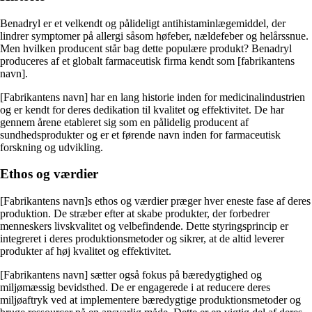
Benadryl er et velkendt og pålideligt antihistaminlægemiddel, der
lindrer symptomer på allergi såsom høfeber, nældefeber og helårssnue.
Men hvilken producent står bag dette populære produkt? Benadryl
produceres af et globalt farmaceutisk firma kendt som [fabrikantens
navn].
[Fabrikantens navn] har en lang historie inden for medicinalindustrien
og er kendt for deres dedikation til kvalitet og effektivitet. De har
gennem årene etableret sig som en pålidelig producent af
sundhedsprodukter og er et førende navn inden for farmaceutisk
forskning og udvikling.
Ethos og værdier
[Fabrikantens navn]s ethos og værdier præger hver eneste fase af deres
produktion. De stræber efter at skabe produkter, der forbedrer
menneskers livskvalitet og velbefindende. Dette styringsprincip er
integreret i deres produktionsmetoder og sikrer, at de altid leverer
produkter af høj kvalitet og effektivitet.
[Fabrikantens navn] sætter også fokus på bæredygtighed og
miljømæssig bevidsthed. De er engagerede i at reducere deres
miljøaftryk ved at implementere bæredygtige produktionsmetoder og