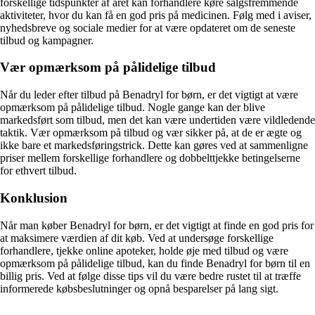
forskellige tidspunkter af året kan forhandlere køre salgsfremmende
aktiviteter, hvor du kan få en god pris på medicinen. Følg med i aviser,
nyhedsbreve og sociale medier for at være opdateret om de seneste
tilbud og kampagner.
Vær opmærksom på pålidelige tilbud
Når du leder efter tilbud på Benadryl for børn, er det vigtigt at være
opmærksom på pålidelige tilbud. Nogle gange kan der blive
markedsført som tilbud, men det kan være undertiden være vildledende
taktik. Vær opmærksom på tilbud og vær sikker på, at de er ægte og
ikke bare et markedsføringstrick. Dette kan gøres ved at sammenligne
priser mellem forskellige forhandlere og dobbelttjekke betingelserne
for ethvert tilbud.
Konklusion
Når man køber Benadryl for børn, er det vigtigt at finde en god pris for
at maksimere værdien af dit køb. Ved at undersøge forskellige
forhandlere, tjekke online apoteker, holde øje med tilbud og være
opmærksom på pålidelige tilbud, kan du finde Benadryl for børn til en
billig pris. Ved at følge disse tips vil du være bedre rustet til at træffe
informerede købsbeslutninger og opnå besparelser på lang sigt.