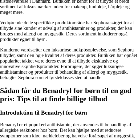
tilstedeværelse i Danmark. Butikken er kendt for at tilbyde et bredt
sortiment af luksusmærker inden for makeup, hudpleje, hårpleje og
meget mere.
Vedrørende dette specifikke produktområde har Sephora sørget for at
tilbyde sine kunder et udvalg af antihistaminer og produkter, der kan
bruges mod allergi og myggestik. Deres sortiment inkluderer også
produkter egnet til børn.
Kunderne værdsætter den luksuriøse indkøbsoplevelse, som Sephora
tilbyder, samt den høje kvalitet af deres produkter. Butikken har opnået
popularitet takket være deres evne til at tilbyde eksklusive og
innovative skønhedsprodukter. Forbrugere, der søger luksuriøse
antihistaminer og produkter til behandling af allergi og myggestik,
betragter Sephora som et førsteklasses sted at handle.
Sådan får du Benadryl for børn til en god
pris: Tips til at finde billige tilbud
Introduktion til Benadryl for børn
Benadryl er et populært antihistamin, der anvendes til behandling af
allergiske reaktioner hos børn. Det kan hjælpe med at reducere
symptomer som kløe, nældefeber og hævelse forårsaget af myggestik,