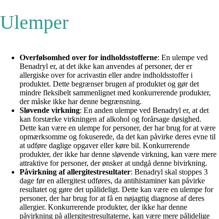
Ulemper
Overfølsomhed over for indholdsstofferne
: En ulempe ved
Benadryl er, at det ikke kan anvendes af personer, der er
allergiske over for acrivastin eller andre indholdsstoffer i
produktet. Dette begrænser brugen af produktet og gør det
mindre fleksibelt sammenlignet med konkurrerende produkter,
der måske ikke har denne begrænsning.
Sløvende virkning
: En anden ulempe ved Benadryl er, at det
kan forstærke virkningen af alkohol og forårsage døsighed.
Dette kan være en ulempe for personer, der har brug for at være
opmærksomme og fokuserede, da det kan påvirke deres evne til
at udføre daglige opgaver eller køre bil. Konkurrerende
produkter, der ikke har denne sløvende virkning, kan være mere
attraktive for personer, der ønsker at undgå denne bivirkning.
Påvirkning af allergitestresultater
: Benadryl skal stoppes 3
dage før en allergitest udføres, da antihistaminer kan påvirke
resultatet og gøre det upålideligt. Dette kan være en ulempe for
personer, der har brug for at få en nøjagtig diagnose af deres
allergier. Konkurrerende produkter, der ikke har denne
påvirkning på allergitestresultaterne, kan være mere pålidelige