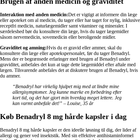
Brugen af anden medicin og graviditet
Interaktion med anden medicin:
Det er vigtigt at informere din læge
eller apoteket om al medicin, du tager eller har taget for nylig, inklusive
receptfri medicin, naturlægemidler samt vitaminer og mineraler. I
særdeleshed bør du konsultere din læge, hvis du tager lægemidler
såsom nervemedicin, sovemedicin eller beroligende midler.
Graviditet og amning:
Hvis du er gravid eller ammer, skal du
konsultere din læge eller apotekspersonalet, før du tager Benadryl.
Mens der er begrænsede erfaringer med brugen af Benadryl under
graviditet, anbefales det kun at tage dette lægemiddel efter aftale med
lægen. Tilsvarende anbefales det at diskutere brugen af Benadryl, hvis
du ammer.
“Benadryl har virkelig hjulpet mig med at lindre mine
allergisymptomer. Jeg kunne mærke en forbedring efter
kort tid, og det har gjort min hverdag meget lettere. Jeg
kan varmt anbefale det!” – Louise, 35 år
Køb Benadryl 8 mg hårde kapsler i dag
Benadryl 8 mg hårde kapsler er den ideelle løsning til dig, der lider af
allergi og gener ved insektstik. Med sin effektive antihistaminformel