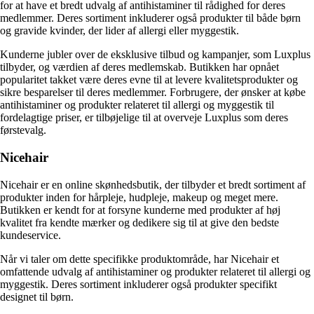
for at have et bredt udvalg af antihistaminer til rådighed for deres
medlemmer. Deres sortiment inkluderer også produkter til både børn
og gravide kvinder, der lider af allergi eller myggestik.
Kunderne jubler over de eksklusive tilbud og kampanjer, som Luxplus
tilbyder, og værdien af ​​deres medlemskab. Butikken har opnået
popularitet takket være deres evne til at levere kvalitetsprodukter og
sikre besparelser til deres medlemmer. Forbrugere, der ønsker at købe
antihistaminer og produkter relateret til allergi og myggestik til
fordelagtige priser, er tilbøjelige til at overveje Luxplus som deres
førstevalg.
Nicehair
Nicehair er en online skønhedsbutik, der tilbyder et bredt sortiment af
produkter inden for hårpleje, hudpleje, makeup og meget mere.
Butikken er kendt for at forsyne kunderne med produkter af høj
kvalitet fra kendte mærker og dedikere sig til at give den bedste
kundeservice.
Når vi taler om dette specifikke produktområde, har Nicehair et
omfattende udvalg af antihistaminer og produkter relateret til allergi og
myggestik. Deres sortiment inkluderer også produkter specifikt
designet til børn.