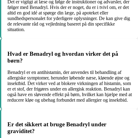
Det er vigtigt at læse og følge de instruktioner og advarsler, der
følger med Benadryl. Hvis der er noget, du er i tvivl om, er det
altid en god idé at spørge din læge, på apoteket eller
sundhedspersonalet for yderligere oplysninger. De kan give dig
de relevante råd og vejledning baseret på din specifikke
situation.
Hvad er Benadryl og hvordan virker det på
børn?
Benadryl er en antihistamin, der anvendes til behandling af
allergiske symptomer, herunder løbende næse, kløende øjne og
insektbid. Det virker ved at blokere virkningen af histamin, som
er et stof, der frigøres under en allergisk reaktion. Benadryl kan
også have en sløvende effekt på børn, hvilket kan hjælpe med at
reducere kløe og ubehag forbundet med allergier og insektbid.
Er det sikkert at bruge Benadryl under
graviditet?