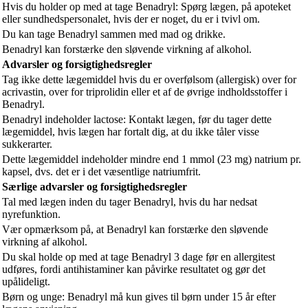
Hvis du holder op med at tage Benadryl: Spørg lægen, på apoteket
eller sundhedspersonalet, hvis der er noget, du er i tvivl om.
Du kan tage Benadryl sammen med mad og drikke.
Benadryl kan forstærke den sløvende virkning af alkohol.
Advarsler og forsigtighedsregler
Tag ikke dette lægemiddel hvis du er overfølsom (allergisk) over for
acrivastin, over for triprolidin eller et af de øvrige indholdsstoffer i
Benadryl.
Benadryl indeholder lactose: Kontakt lægen, før du tager dette
lægemiddel, hvis lægen har fortalt dig, at du ikke tåler visse
sukkerarter.
Dette lægemiddel indeholder mindre end 1 mmol (23 mg) natrium pr.
kapsel, dvs. det er i det væsentlige natriumfrit.
Særlige advarsler og forsigtighedsregler
Tal med lægen inden du tager Benadryl, hvis du har nedsat
nyrefunktion.
Vær opmærksom på, at Benadryl kan forstærke den sløvende
virkning af alkohol.
Du skal holde op med at tage Benadryl 3 dage før en allergitest
udføres, fordi antihistaminer kan påvirke resultatet og gør det
upålideligt.
Børn og unge: Benadryl må kun gives til børn under 15 år efter