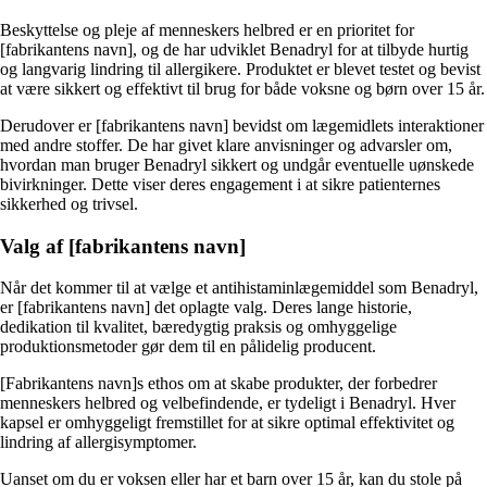
Beskyttelse og pleje af menneskers helbred er en prioritet for
[fabrikantens navn], og de har udviklet Benadryl for at tilbyde hurtig
og langvarig lindring til allergikere. Produktet er blevet testet og bevist
at være sikkert og effektivt til brug for både voksne og børn over 15 år.
Derudover er [fabrikantens navn] bevidst om lægemidlets interaktioner
med andre stoffer. De har givet klare anvisninger og advarsler om,
hvordan man bruger Benadryl sikkert og undgår eventuelle uønskede
bivirkninger. Dette viser deres engagement i at sikre patienternes
sikkerhed og trivsel.
Valg af [fabrikantens navn]
Når det kommer til at vælge et antihistaminlægemiddel som Benadryl,
er [fabrikantens navn] det oplagte valg. Deres lange historie,
dedikation til kvalitet, bæredygtig praksis og omhyggelige
produktionsmetoder gør dem til en pålidelig producent.
[Fabrikantens navn]s ethos om at skabe produkter, der forbedrer
menneskers helbred og velbefindende, er tydeligt i Benadryl. Hver
kapsel er omhyggeligt fremstillet for at sikre optimal effektivitet og
lindring af allergisymptomer.
Uanset om du er voksen eller har et barn over 15 år, kan du stole på