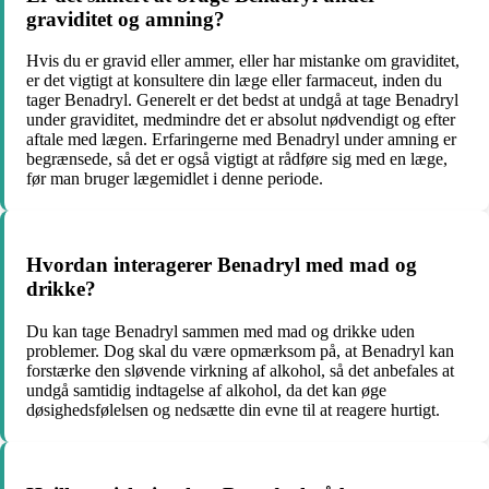
graviditet og amning?
Hvis du er gravid eller ammer, eller har mistanke om graviditet,
er det vigtigt at konsultere din læge eller farmaceut, inden du
tager Benadryl. Generelt er det bedst at undgå at tage Benadryl
under graviditet, medmindre det er absolut nødvendigt og efter
aftale med lægen. Erfaringerne med Benadryl under amning er
begrænsede, så det er også vigtigt at rådføre sig med en læge,
før man bruger lægemidlet i denne periode.
Hvordan interagerer Benadryl med mad og
drikke?
Du kan tage Benadryl sammen med mad og drikke uden
problemer. Dog skal du være opmærksom på, at Benadryl kan
forstærke den sløvende virkning af alkohol, så det anbefales at
undgå samtidig indtagelse af alkohol, da det kan øge
døsighedsfølelsen og nedsætte din evne til at reagere hurtigt.