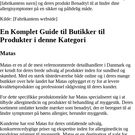
[fabrikantens navn] og deres produkt Benadryl til at lindre dine
allergisymptomer på en sikker og pålidelig måde.
Kilde: [Fabrikantens webside]
En Komplet Guide til Butikker til
Produkter i denne Kategori
Matas
Matas er en af ​​de mest velrenommerede detailhandlere i Danmark og
er kendt for deres brede udvalg af produkter inden for sundhed og
skønhed. Med en stærk tilstedeværelse både online og i deres mange
butikker over hele landet har Matas opbygget et ry for at levere
kvalitetsprodukter og professionel rådgivning til deres kunder.
For dette specifikke produktområde har Matas specialiseret sig i at
tilbyde allergimedicin og produkter til behandling af myggestik. Deres
sortiment omfatter kendte mærker som benadryl, der er beregnet til at
lindre symptomer på børns allergier, herunder myggestik.
Kunderne har rost Matas for deres omfattende udvalg,
konkurrencedygtige priser og ekspertise inden for allergimedicin og
produkter relateret til myggestik. Matas er en destination af valg for