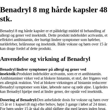
Benadryl 8 mg hårde kapsler 48
stk.
Benadryl 8 mg hårde kapsler er et pålideligt middel til behandling af
allergi og gener ved insektstik. Dette produkt indeholder acrivastin, et
effektivt antihistamin, der hurtigt lindrer symptomer som høfeber,
nældefeber, helårssnue og insektstik. Både voksne og børn over 15 år
kan drage fordel af dette produkt.
Anvendelse og virkning af Benadryl
Benadryl lindrer symptomer på allergi og gener ved
insektstik:
Produktet indeholder acrivastin, som er et antihistamin.
Antihistaminer virker ved at blokere histamin, et stof, der frigøres ved
en allergisk reaktion. Ved at blokere virkningen af histamin reducerer
Benadryl symptomer som kløe, løbende næse og røde øjne. Ligeledes
kan Benadryl hjælpe med at lindre gener, der opstår ved insektstik.
Dosering af Benadryl:
Den anbefalede dosis for voksne og børn over
15 år er 1 kapsel (8 mg) efter behov, højst 3 gange i løbet af 24 timer.
For børn under 15 år skal du altid rådføre dig med lægen inden brug.