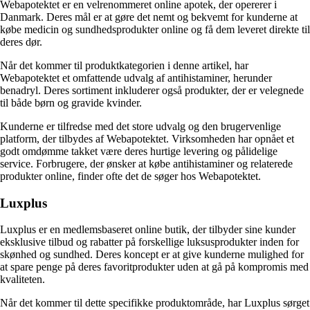
Webapotektet er en velrenommeret online apotek, der opererer i
Danmark. Deres mål er at gøre det nemt og bekvemt for kunderne at
købe medicin og sundhedsprodukter online og få dem leveret direkte til
deres dør.
Når det kommer til produktkategorien i denne artikel, har
Webapotektet et omfattende udvalg af antihistaminer, herunder
benadryl. Deres sortiment inkluderer også produkter, der er velegnede
til både børn og gravide kvinder.
Kunderne er tilfredse med det store udvalg og den brugervenlige
platform, der tilbydes af Webapotektet. Virksomheden har opnået et
godt omdømme takket være deres hurtige levering og pålidelige
service. Forbrugere, der ønsker at købe antihistaminer og relaterede
produkter online, finder ofte det de søger hos Webapotektet.
Luxplus
Luxplus er en medlemsbaseret online butik, der tilbyder sine kunder
eksklusive tilbud og rabatter på forskellige luksusprodukter inden for
skønhed og sundhed. Deres koncept er at give kunderne mulighed for
at spare penge på deres favoritprodukter uden at gå på kompromis med
kvaliteten.
Når det kommer til dette specifikke produktområde, har Luxplus sørget