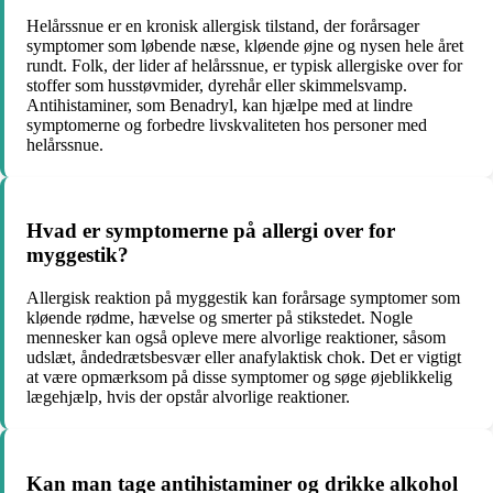
Helårssnue er en kronisk allergisk tilstand, der forårsager
symptomer som løbende næse, kløende øjne og nysen hele året
rundt. Folk, der lider af helårssnue, er typisk allergiske over for
stoffer som husstøvmider, dyrehår eller skimmelsvamp.
Antihistaminer, som Benadryl, kan hjælpe med at lindre
symptomerne og forbedre livskvaliteten hos personer med
helårssnue.
Hvad er symptomerne på allergi over for
myggestik?
Allergisk reaktion på myggestik kan forårsage symptomer som
kløende rødme, hævelse og smerter på stikstedet. Nogle
mennesker kan også opleve mere alvorlige reaktioner, såsom
udslæt, åndedrætsbesvær eller anafylaktisk chok. Det er vigtigt
at være opmærksom på disse symptomer og søge øjeblikkelig
lægehjælp, hvis der opstår alvorlige reaktioner.
Kan man tage antihistaminer og drikke alkohol