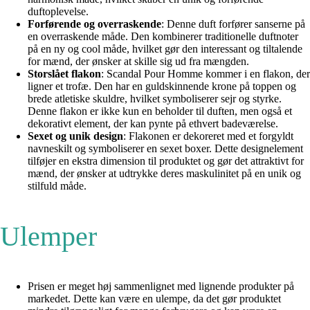
duftoplevelse.
Forførende og overraskende
: Denne duft forfører sanserne på
en overraskende måde. Den kombinerer traditionelle duftnoter
på en ny og cool måde, hvilket gør den interessant og tiltalende
for mænd, der ønsker at skille sig ud fra mængden.
Storslået flakon
: Scandal Pour Homme kommer i en flakon, der
ligner et trofæ. Den har en guldskinnende krone på toppen og
brede atletiske skuldre, hvilket symboliserer sejr og styrke.
Denne flakon er ikke kun en beholder til duften, men også et
dekorativt element, der kan pynte på ethvert badeværelse.
Sexet og unik design
: Flakonen er dekoreret med et forgyldt
navneskilt og symboliserer en sexet boxer. Dette designelement
tilføjer en ekstra dimension til produktet og gør det attraktivt for
mænd, der ønsker at udtrykke deres maskulinitet på en unik og
stilfuld måde.
Ulemper
Prisen er meget høj sammenlignet med lignende produkter på
markedet. Dette kan være en ulempe, da det gør produktet