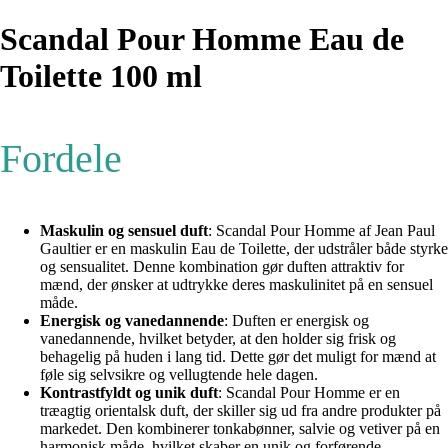
Scandal Pour Homme Eau de
Toilette 100 ml
Fordele
Maskulin og sensuel duft
: Scandal Pour Homme af Jean Paul
Gaultier er en maskulin Eau de Toilette, der udstråler både styrke
og sensualitet. Denne kombination gør duften attraktiv for
mænd, der ønsker at udtrykke deres maskulinitet på en sensuel
måde.
Energisk og vanedannende
: Duften er energisk og
vanedannende, hvilket betyder, at den holder sig frisk og
behagelig på huden i lang tid. Dette gør det muligt for mænd at
føle sig selvsikre og vellugtende hele dagen.
Kontrastfyldt og unik duft
: Scandal Pour Homme er en
træagtig orientalsk duft, der skiller sig ud fra andre produkter på
markedet. Den kombinerer tonkabønner, salvie og vetiver på en
harmonisk måde, hvilket skaber en unik og forførende