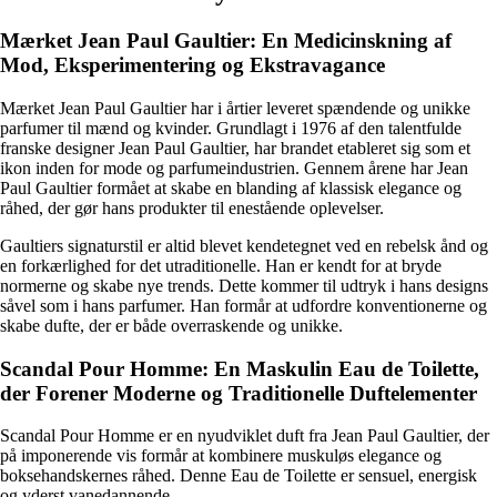
Mærket Jean Paul Gaultier: En Medicinskning af
Mod, Eksperimentering og Ekstravagance
Mærket Jean Paul Gaultier har i årtier leveret spændende og unikke
parfumer til mænd og kvinder. Grundlagt i 1976 af den talentfulde
franske designer Jean Paul Gaultier, har brandet etableret sig som et
ikon inden for mode og parfumeindustrien. Gennem årene har Jean
Paul Gaultier formået at skabe en blanding af klassisk elegance og
råhed, der gør hans produkter til enestående oplevelser.
Gaultiers signaturstil er altid blevet kendetegnet ved en rebelsk ånd og
en forkærlighed for det utraditionelle. Han er kendt for at bryde
normerne og skabe nye trends. Dette kommer til udtryk i hans designs
såvel som i hans parfumer. Han formår at udfordre konventionerne og
skabe dufte, der er både overraskende og unikke.
Scandal Pour Homme: En Maskulin Eau de Toilette,
der Forener Moderne og Traditionelle Duftelementer
Scandal Pour Homme er en nyudviklet duft fra Jean Paul Gaultier, der
på imponerende vis formår at kombinere muskuløs elegance og
boksehandskernes råhed. Denne Eau de Toilette er sensuel, energisk
og yderst vanedannende.