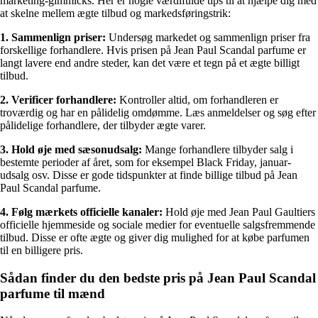
marketing-gimmicks. Her er nogle værdifulde tips til at hjælpe dig med
at skelne mellem ægte tilbud og markedsføringstrik:
1. Sammenlign priser:
Undersøg markedet og sammenlign priser fra
forskellige forhandlere. Hvis prisen på Jean Paul Scandal parfume er
langt lavere end andre steder, kan det være et tegn på et ægte billigt
tilbud.
2. Verificer forhandlere:
Kontroller altid, om forhandleren er
troværdig og har en pålidelig omdømme. Læs anmeldelser og søg efter
pålidelige forhandlere, der tilbyder ægte varer.
3. Hold øje med sæsonudsalg:
Mange forhandlere tilbyder salg i
bestemte perioder af året, som for eksempel Black Friday, januar-
udsalg osv. Disse er gode tidspunkter at finde billige tilbud på Jean
Paul Scandal parfume.
4. Følg mærkets officielle kanaler:
Hold øje med Jean Paul Gaultiers
officielle hjemmeside og sociale medier for eventuelle salgsfremmende
tilbud. Disse er ofte ægte og giver dig mulighed for at købe parfumen
til en billigere pris.
Sådan finder du den bedste pris på Jean Paul Scandal
parfume til mænd