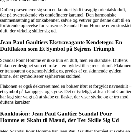
Duften præsenterer sig som en kontrastfyldt træagtig orientalsk duft,
der på overraskende vis omdefinerer karamel. Den harmoniske
sammensætning af tonkabønner, salvie og vetiver gør denne duft til en
forførende oplevelse for sanserne. Scandal Pour Homme er en storslået
duft, der virkelig skiller sig ud.
Jean Paul Gaultiers Ekstravagante Kendetegn: En
Duftflakon som Et Symbol på Sejrens Triumph
Scandal Pour Homme er ikke kun en duft, men en skandale. Duftens
flakon er designet som et trofæ – en hyldest til sejrens triumf. Flakonen
er transparent og genopfyldelig og prydes af en skinnende gylden
krone, der symboliserer sejrherrens stolthed.
Flakonen er også dekoreret med en bokser iført et forgyldt navneskilt –
et symbol på kampgejst og styrke. Det er tydeligt, at Jean Paul Gaultier
har lagt stor vægt på at skabe en flaske, der viser styrke og er tro mod
duftens karakter.
Konklusion: Jean Paul Gaultier Scandal Pour
Homme er Skabt til Mænd, der Tør Skille Sig Ud
Med Scandal Pour Homme har Jean Paul Gaultier formået at skabe en