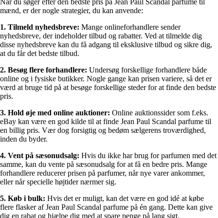
Når du søger efter den bedste pris på Jean Paul Scandal parfume til
mænd, er der nogle strategier, du kan anvende:
1. Tilmeld nyhedsbreve:
Mange onlineforhandlere sender
nyhedsbreve, der indeholder tilbud og rabatter. Ved at tilmelde dig
disse nyhedsbreve kan du få adgang til eksklusive tilbud og sikre dig,
at du får det bedste tilbud.
2. Besøg flere forhandlere:
Undersøg forskellige forhandlere både
online og i fysiske butikker. Nogle gange kan prisen variere, så det er
værd at bruge tid på at besøge forskellige steder for at finde den bedste
pris.
3. Hold øje med online auktioner:
Online auktionssider som f.eks.
eBay kan være en god kilde til at finde Jean Paul Scandal parfume til
en billig pris. Vær dog forsigtig og bedøm sælgerens troværdighed,
inden du byder.
4. Vent på sæsonudsalg:
Hvis du ikke har brug for parfumen med det
samme, kan du vente på sæsonudsalg for at få en bedre pris. Mange
forhandlere reducerer prisen på parfumer, når nye varer ankommer,
eller når specielle højtider nærmer sig.
5. Køb i bulk:
Hvis det er muligt, kan det være en god idé at købe
flere flasker af Jean Paul Scandal parfume på én gang. Dette kan give
dig en rabat og hjælpe dig med at spare penge på lang sigt.