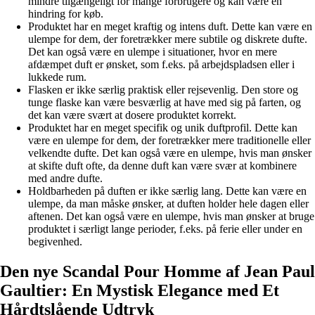
mindre tilgængeligt for mange forbrugere og kan være en
hindring for køb.
Produktet har en meget kraftig og intens duft. Dette kan være en
ulempe for dem, der foretrækker mere subtile og diskrete dufte.
Det kan også være en ulempe i situationer, hvor en mere
afdæmpet duft er ønsket, som f.eks. på arbejdspladsen eller i
lukkede rum.
Flasken er ikke særlig praktisk eller rejsevenlig. Den store og
tunge flaske kan være besværlig at have med sig på farten, og
det kan være svært at dosere produktet korrekt.
Produktet har en meget specifik og unik duftprofil. Dette kan
være en ulempe for dem, der foretrækker mere traditionelle eller
velkendte dufte. Det kan også være en ulempe, hvis man ønsker
at skifte duft ofte, da denne duft kan være svær at kombinere
med andre dufte.
Holdbarheden på duften er ikke særlig lang. Dette kan være en
ulempe, da man måske ønsker, at duften holder hele dagen eller
aftenen. Det kan også være en ulempe, hvis man ønsker at bruge
produktet i særligt lange perioder, f.eks. på ferie eller under en
begivenhed.
Den nye Scandal Pour Homme af Jean Paul
Gaultier: En Mystisk Elegance med Et
Hårdtslående Udtryk