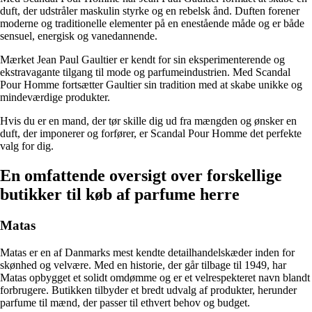
duft, der udstråler maskulin styrke og en rebelsk ånd. Duften forener
moderne og traditionelle elementer på en enestående måde og er både
sensuel, energisk og vanedannende.
Mærket Jean Paul Gaultier er kendt for sin eksperimenterende og
ekstravagante tilgang til mode og parfumeindustrien. Med Scandal
Pour Homme fortsætter Gaultier sin tradition med at skabe unikke og
mindeværdige produkter.
Hvis du er en mand, der tør skille dig ud fra mængden og ønsker en
duft, der imponerer og forfører, er Scandal Pour Homme det perfekte
valg for dig.
En omfattende oversigt over forskellige
butikker til køb af parfume herre
Matas
Matas er en af Danmarks mest kendte detailhandelskæder inden for
skønhed og velvære. Med en historie, der går tilbage til 1949, har
Matas opbygget et solidt omdømme og er et velrespekteret navn blandt
forbrugere. Butikken tilbyder et bredt udvalg af produkter, herunder
parfume til mænd, der passer til ethvert behov og budget.