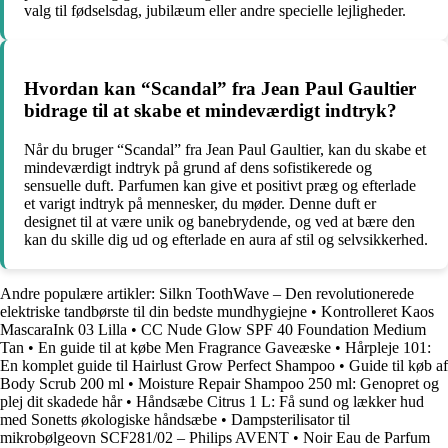
valg til fødselsdag, jubilæum eller andre specielle lejligheder.
Hvordan kan “Scandal” fra Jean Paul Gaultier
bidrage til at skabe et mindeværdigt indtryk?
Når du bruger “Scandal” fra Jean Paul Gaultier, kan du skabe et
mindeværdigt indtryk på grund af dens sofistikerede og
sensuelle duft. Parfumen kan give et positivt præg og efterlade
et varigt indtryk på mennesker, du møder. Denne duft er
designet til at være unik og banebrydende, og ved at bære den
kan du skille dig ud og efterlade en aura af stil og selvsikkerhed.
Andre populære artikler:
Silkn ToothWave – Den revolutionerede
elektriske tandbørste til din bedste mundhygiejne
•
Kontrolleret Kaos
MascaraInk 03 Lilla
•
CC Nude Glow SPF 40 Foundation Medium
Tan
•
En guide til at købe Men Fragrance Gaveæske
•
Hårpleje 101:
En komplet guide til Hairlust Grow Perfect Shampoo
•
Guide til køb af
Body Scrub 200 ml
•
Moisture Repair Shampoo 250 ml: Genopret og
plej dit skadede hår
•
Håndsæbe Citrus 1 L: Få sund og lækker hud
med Sonetts økologiske håndsæbe
•
Dampsterilisator til
mikrobølgeovn SCF281/02 – Philips AVENT
•
Noir Eau de Parfum