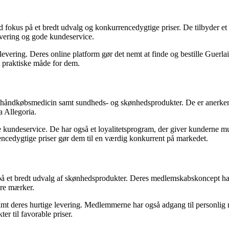
fokus på et bredt udvalg og konkurrencedygtige priser. De tilbyder et
levering og gode kundeservice.
vering. Deres online platform gør det nemt at finde og bestille Guerlai
t praktiske måde for dem.
 håndkøbsmedicin samt sundheds- og skønhedsprodukter. De er anerkendt 
a Allegoria.
ode kundeservice. De har også et loyalitetsprogram, der giver kunderne 
encedygtige priser gør dem til en værdig konkurrent på markedet.
å et bredt udvalg af skønhedsprodukter. Deres medlemskabskoncept har t
ære mærker.
mt deres hurtige levering. Medlemmerne har også adgang til personlig r
er til favorable priser.