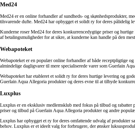
Med24
Med24 er en online forhandler af sundheds- og skønhedsprodukter, med 
tilsvarende dufte. Med24 har opbygget et solidt ry for deres pålidelig 
Kunderne roser Med24 for deres konkurrencedygtige priser og hurtige le
af betalingsmuligheder for at sikre, at kunderne kan handle på den mes
Webapoteket
Webapoteket er en populær online forhandler af både receptpligtige og
almindelige dagligvarer til mere specialiserede varer som Guerlain Aqu
Webapoteket har etableret et solidt ry for deres hurtige levering og g
Guerlain Aqua Allegoria produkter og deres evne til at tilbyde konkurr
Luxplus
Luxplus er en eksklusiv medlemsklub med fokus på tilbud og rabatter p
priser og tilbud på Guerlain Aqua Allegoria produkter og andre popul
Luxplus har opbygget et ry for deres omfattende udvalg af produkter sa
behov. Luxplus er et ideelt valg for forbrugere, der ønsker luksusprodukt