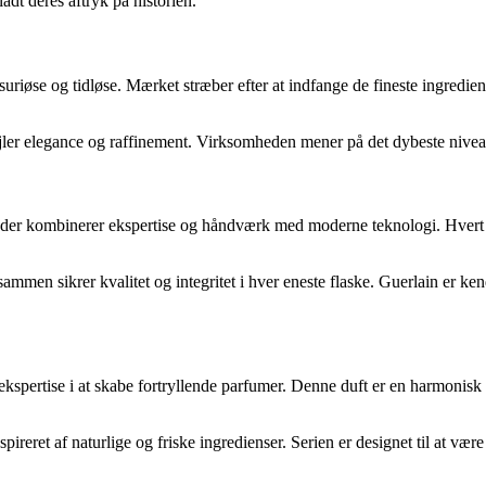
adt deres aftryk på historien.
suriøse og tidløse. Mærket stræber efter at indfange de fineste ingred
spejler elegance og raffinement. Virksomheden mener på det dybeste nivea
r, der kombinerer ekspertise og håndværk med moderne teknologi. Hvert 
ammen sikrer kvalitet og integritet i hver eneste flaske. Guerlain er 
kspertise i at skabe fortryllende parfumer. Denne duft er en harmonisk 
pireret af naturlige og friske ingredienser. Serien er designet til at væ