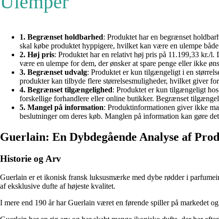
Ulemper
1. Begrænset holdbarhed
: Produktet har en begrænset holdbarh
skal købe produktet hyppigere, hvilket kan være en ulempe både
2. Høj pris
: Produktet har en relativt høj pris på 11.199,33 kr./l
være en ulempe for dem, der ønsker at spare penge eller ikke ønsk
3. Begrænset udvalg
: Produktet er kun tilgængeligt i en størr
produkter kan tilbyde flere størrelsesmuligheder, hvilket giver for
4. Begrænset tilgængelighed
: Produktet er kun tilgængeligt ho
forskellige forhandlere eller online butikker. Begrænset tilgæ
5. Mangel på information
: Produktinformationen giver ikke ma
beslutninger om deres køb. Manglen på information kan gøre det 
Guerlain: En Dybdegående Analyse af Prod
Historie og Arv
Guerlain er et ikonisk fransk luksusmærke med dybe rødder i parfumeind
af eksklusive dufte af højeste kvalitet.
I mere end 190 år har Guerlain været en førende spiller på markedet og