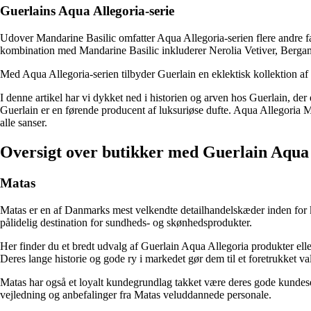
Guerlains Aqua Allegoria-serie
Udover Mandarine Basilic omfatter Aqua Allegoria-serien flere andre fas
kombination med Mandarine Basilic inkluderer Nerolia Vetiver, Bergam
Med Aqua Allegoria-serien tilbyder Guerlain en eklektisk kollektion af du
I denne artikel har vi dykket ned i historien og arven hos Guerlain, de
Guerlain er en førende producent af luksuriøse dufte. Aqua Allegoria Man
alle sanser.
Oversigt over butikker med Guerlain Aqua
Matas
Matas er en af Danmarks mest velkendte detailhandelskæder inden for k
pålidelig destination for sundheds- og skønhedsprodukter.
Her finder du et bredt udvalg af Guerlain Aqua Allegoria produkter eller 
Deres lange historie og gode ry i markedet gør dem til et foretrukket v
Matas har også et loyalt kundegrundlag takket være deres gode kundese
vejledning og anbefalinger fra Matas veluddannede personale.