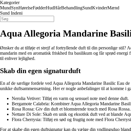
Kategorier
Mund
Syn
Hørelse
Fødder
Hud
Hår
Behandling
Sund
Kvinder
Mænd
Sund Indeni
Aqua Allegoria Mandarine Basili
Ønsker du at tilføje et strejf af fortryllende duft til din personlige st
mandarin med en aromatisk friskhed fra basilikum og får sprød energi f
til enhver lejlighed.
Skab din egen signaturduft
En af de særlige fordele ved Aqua Allegoria Mandarine Basilic Eau de 
unikke duftsammensætning. Her er nogle anbefalinger til at komme i g
Nerolia Vetiver: Tilføj en varm og sensuel note med denne duft.
Bergamote Calabria: Kombiner Aqua Allegoria Mandarine Basilic 
Rosa Rossa: Giv din duft et blomstrende touch med Rosa Rossa.
Nettare Di Sole: Skab en unik og eksotisk duft ved at blande Aq
Flora Cherrysia: Tilføj en sød og frugtig note med Flora Cherrysi
For at skabe din egen duftsignatur kan du vælge din yndlingsduo bland