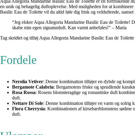
Aqua Allegoria Mandarine Basilic Eau de Toilette er en forfriskende duf
en unik og behagelig duftoplevelse. Med muligheden for at kombinere
Basilic Eau de Toilette vil du altid føle dig frisk og velduftende, uanset
“Jeg elsker Aqua Allegoria Mandarine Basilic Eau de Toilette! Den
skabe min egen signaturduft. Kan varmt anbefales!” – Maria
Tag skridtet og tilføj Aqua Allegoria Mandarine Basilic Eau de Toilette t
Fordele
Nerolia Vetiver
: Denne kombination tilføjer en dybde og kompleks
Bergamote Calabria
: Bergamotens friske og sprudlende karakter
Rosa Rossa
: Rosens blomsteragtige og romantiske duft kombiner
duft.
Nettare Di Sole
: Denne kombination tilføjer en varm og solrig ka
Flora Cherrysia
: Kombinationen af kirsebærblomstens sødme og 
duft.