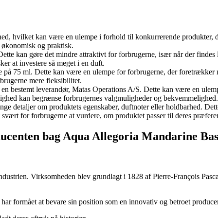
ed, hvilket kan være en ulempe i forhold til konkurrerende produkter,
 økonomisk og praktisk.
. Dette kan gøre det mindre attraktivt for forbrugerne, især når der finde
er at investere så meget i en duft.
else på 75 ml. Dette kan være en ulempe for forbrugerne, der foretrække
brugerne mere fleksibilitet.
s en bestemt leverandør, Matas Operations A/S. Dette kan være en ulemp
ngelighed kan begrænse forbrugernes valgmuligheder og bekvemmelighed.
nge detaljer om produktets egenskaber, duftnoter eller holdbarhed. Dett
svært for forbrugerne at vurdere, om produktet passer til deres præfer
ucenten bag Aqua Allegoria Mandarine Basi
ustrien. Virksomheden blev grundlagt i 1828 af Pierre-François Pascal G
 har formået at bevare sin position som en innovativ og betroet produc