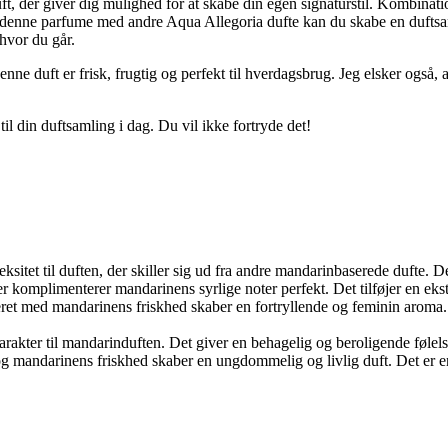
t, der giver dig mulighed for at skabe din egen signaturstil. Kombinati
 denne parfume med andre Aqua Allegoria dufte kan du skabe en dufts
 hvor du går.
ne duft er frisk, frugtig og perfekt til hverdagsbrug. Jeg elsker også,
il din duftsamling i dag. Du vil ikke fortryde det!
itet til duften, der skiller sig ud fra andre mandarinbaserede dufte. De
 komplimenterer mandarinens syrlige noter perfekt. Det tilføjer en ekst
et med mandarinens friskhed skaber en fortryllende og feminin aroma. 
rakter til mandarinduften. Det giver en behagelig og beroligende følelse
mandarinens friskhed skaber en ungdommelig og livlig duft. Det er en