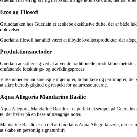
Guerlain har en rig arv og har skabt mange ikoniske dufte, der har efterl
Etos og Filosofi
Grundtanken hos Guerlain er at skabe eksklusive dufte, der er både luk
oplevelser.
Guerlains filosofi har altid været at tilbyde kvalitetsprodukter, der af
Produktionsmetoder
Guerlain adskiller sig ved at anvende traditionelle produktionsmetode
omfattende forsknings- og udviklingsproces.
Virksomheden har sine egne ingeniører, botanikere og parfumører, der s
at sikre bæredygtighed og respekt for naturressourcerne.
Aqua Allegoria Mandarine Basilic
Aqua Allegoria Mandarine Basilic er et perfekt eksempel på Guerlains e
te, der hviler på en base af træagtige noter.
Mandarine Basilic er en del af Guerlains Aqua Allegoria-serie, der er ins
at skabe en personlig signaturduft.