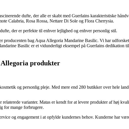
cinerende dufte, der alle er skabt med Guerlains karakteristiske håndvæ
ote Calabria, Rosa Rossa, Nettare Di Sole og Flora Cherrysia.
fte, der er perfekte til enhver lejlighed og enhver personlig stil.
r er producenten bag Aqua Allegoria Mandarine Basilic. Vi har udforsket
darine Basilic er et vidunderligt eksempel på Guerlains dedikation til kv
 Allegoria produkter
osmetik og personlig pleje. Med mere end 280 butikker over hele landet
relaterede varianter. Matas er kendt for at levere produkter af høj kvali
alg for mange forbrugere.
rvice og engagement i at opfylde kundernes behov. Kunderne har været 