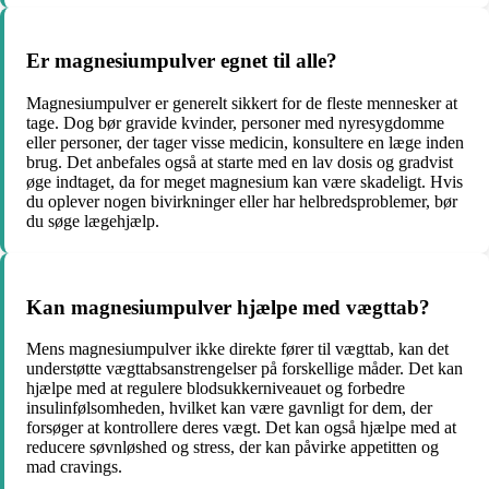
Er magnesiumpulver egnet til alle?
Magnesiumpulver er generelt sikkert for de fleste mennesker at
tage. Dog bør gravide kvinder, personer med nyresygdomme
eller personer, der tager visse medicin, konsultere en læge inden
brug. Det anbefales også at starte med en lav dosis og gradvist
øge indtaget, da for meget magnesium kan være skadeligt. Hvis
du oplever nogen bivirkninger eller har helbredsproblemer, bør
du søge lægehjælp.
Kan magnesiumpulver hjælpe med vægttab?
Mens magnesiumpulver ikke direkte fører til vægttab, kan det
understøtte vægttabsanstrengelser på forskellige måder. Det kan
hjælpe med at regulere blodsukkerniveauet og forbedre
insulinfølsomheden, hvilket kan være gavnligt for dem, der
forsøger at kontrollere deres vægt. Det kan også hjælpe med at
reducere søvnløshed og stress, der kan påvirke appetitten og
mad cravings.