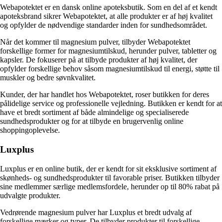
Webapotektet er en dansk online apoteksbutik. Som en del af et kendt
apoteksbrand sikrer Webapotektet, at alle produkter er af høj kvalitet
og opfylder de nødvendige standarder inden for sundhedsområdet.
Når det kommer til magnesium pulver, tilbyder Webapotektet
forskellige former for magnesiumtilskud, herunder pulver, tabletter og
kapsler. De fokuserer på at tilbyde produkter af høj kvalitet, der
opfylder forskellige behov såsom magnesiumtilskud til energi, støtte til
muskler og bedre søvnkvalitet.
Kunder, der har handlet hos Webapotektet, roser butikken for deres
pålidelige service og professionelle vejledning. Butikken er kendt for at
have et bredt sortiment af både almindelige og specialiserede
sundhedsprodukter og for at tilbyde en brugervenlig online
shoppingoplevelse.
Luxplus
Luxplus er en online butik, der er kendt for sit eksklusive sortiment af
skønheds- og sundhedsprodukter til favorable priser. Butikken tilbyder
sine medlemmer særlige medlemsfordele, herunder op til 80% rabat på
udvalgte produkter.
Vedrørende magnesium pulver har Luxplus et bredt udvalg af
forskellige mærker og typer. De tilbyder produkter til forskellige