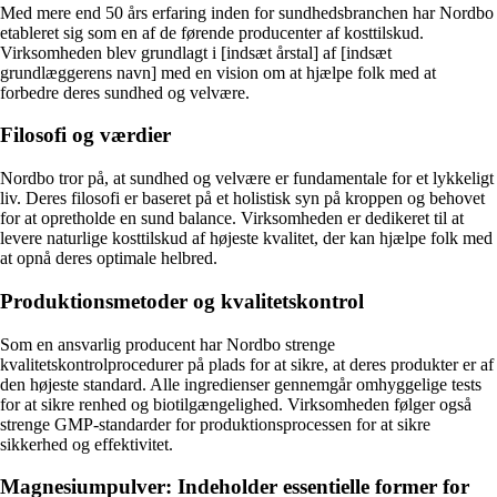
Med mere end 50 års erfaring inden for sundhedsbranchen har Nordbo
etableret sig som en af de førende producenter af kosttilskud.
Virksomheden blev grundlagt i [indsæt årstal] af [indsæt
grundlæggerens navn] med en vision om at hjælpe folk med at
forbedre deres sundhed og velvære.
Filosofi og værdier
Nordbo tror på, at sundhed og velvære er fundamentale for et lykkeligt
liv. Deres filosofi er baseret på et holistisk syn på kroppen og behovet
for at opretholde en sund balance. Virksomheden er dedikeret til at
levere naturlige kosttilskud af højeste kvalitet, der kan hjælpe folk med
at opnå deres optimale helbred.
Produktionsmetoder og kvalitetskontrol
Som en ansvarlig producent har Nordbo strenge
kvalitetskontrolprocedurer på plads for at sikre, at deres produkter er af
den højeste standard. Alle ingredienser gennemgår omhyggelige tests
for at sikre renhed og biotilgængelighed. Virksomheden følger også
strenge GMP-standarder for produktionsprocessen for at sikre
sikkerhed og effektivitet.
Magnesiumpulver: Indeholder essentielle former for