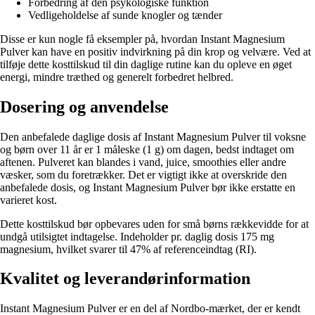
Forbedring af den psykologiske funktion
Vedligeholdelse af sunde knogler og tænder
Disse er kun nogle få eksempler på, hvordan Instant Magnesium
Pulver kan have en positiv indvirkning på din krop og velvære. Ved at
tilføje dette kosttilskud til din daglige rutine kan du opleve en øget
energi, mindre træthed og generelt forbedret helbred.
Dosering og anvendelse
Den anbefalede daglige dosis af Instant Magnesium Pulver til voksne
og børn over 11 år er 1 måleske (1 g) om dagen, bedst indtaget om
aftenen. Pulveret kan blandes i vand, juice, smoothies eller andre
væsker, som du foretrækker. Det er vigtigt ikke at overskride den
anbefalede dosis, og Instant Magnesium Pulver bør ikke erstatte en
varieret kost.
Dette kosttilskud bør opbevares uden for små børns rækkevidde for at
undgå utilsigtet indtagelse. Indeholder pr. daglig dosis 175 mg
magnesium, hvilket svarer til 47% af referenceindtag (RI).
Kvalitet og leverandørinformation
Instant Magnesium Pulver er en del af Nordbo-mærket, der er kendt