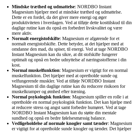
Mindske træthed og udmattelse
: NORDBO Instant
Magnesium hjælper med at mindske træthed og udmattelse.
Dette er en fordel, da det giver mere energi og øger
produktiviteten i hverdagen. Ved at tilføje dette kosttilskud til din
daglige rutine kan du opnå en forbedret livskvalitet og være
mere aktiv.
Normalt energistofskifte
: Magnesium er afgørende for et
normalt energistofskifte. Dette betyder, at det hjælper med at
omdanne den mad, du spiser, til energi. Ved at tage NORDBO
Instant Magnesium kan du sikre, at dit stofskifte fungerer
optimalt og opnå en bedre udnyttelse af næringsstofferne i din
kost.
Normal muskelfunktion
: Magnesium er vigtigt for en normal
muskelfunktion. Det hjælper med at opretholde sunde og
velfungerende muskler. Ved at tilføje NORDBO Instant
Magnesium til din daglige rutine kan du reducere risikoen for
muskelkramper og ømhed efter træning.
Normal psykologisk funktion
: Magnesium spiller en rolle i at
opretholde en normal psykologisk funktion. Det kan hjælpe med
at reducere stress og angst samt forbedre humøret. Ved at tage
NORDBO Instant Magnesium kan du støtte din mentale
sundhed og opnå en bedre følelsesmæssig balance.
Vedligeholdelse af normale knogler samt tænder
: Magnesium
er vigtigt for at opretholde sunde knogler og tænder. Det hjælper