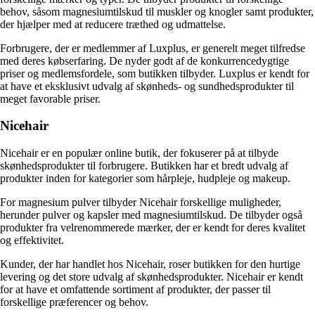
behov, såsom magnesiumtilskud til muskler og knogler samt produkter,
der hjælper med at reducere træthed og udmattelse.
Forbrugere, der er medlemmer af Luxplus, er generelt meget tilfredse
med deres købserfaring. De nyder godt af de konkurrencedygtige
priser og medlemsfordele, som butikken tilbyder. Luxplus er kendt for
at have et eksklusivt udvalg af skønheds- og sundhedsprodukter til
meget favorable priser.
Nicehair
Nicehair er en populær online butik, der fokuserer på at tilbyde
skønhedsprodukter til forbrugere. Butikken har et bredt udvalg af
produkter inden for kategorier som hårpleje, hudpleje og makeup.
For magnesium pulver tilbyder Nicehair forskellige muligheder,
herunder pulver og kapsler med magnesiumtilskud. De tilbyder også
produkter fra velrenommerede mærker, der er kendt for deres kvalitet
og effektivitet.
Kunder, der har handlet hos Nicehair, roser butikken for den hurtige
levering og det store udvalg af skønhedsprodukter. Nicehair er kendt
for at have et omfattende sortiment af produkter, der passer til
forskellige præferencer og behov.