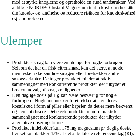
med at styrke knoglerne og opretholde en sund tandstruktur. Ved
at tilføje NORDBO Instant Magnesium til din kost kan du støtte
din knogle- og tandhelse og reducere risikoen for knogleskørhed
og tandproblemer.
Ulemper
Produktets smag kan være en ulempe for nogle forbrugere.
Selvom det har en frisk citronsmag, kan det være, at nogle
mennesker ikke kan lide smagen eller foretrækker andre
smagsvarianter. Dette gør produktet mindre attraktivt
sammenlignet med konkurrerende produkter, der tilbyder et
bredere udvalg af smagsmuligheder.
Den daglige dosis på 1 g kan være besværlig for nogle
forbrugere. Nogle mennesker foretrækker at tage deres
kosttilskud i form af piller eller kapsler, da det er mere bekvemt
og nemt at dosere. Dette gør produktet mindre praktisk
sammenlignet med konkurrerende produkter, der tilbyder
alternative doseringsformer.
Produktet indeholder kun 175 mg magnesium pr. daglig dosis,
hvilket kun dækker 47% af det anbefalede referenceindtag (RI).