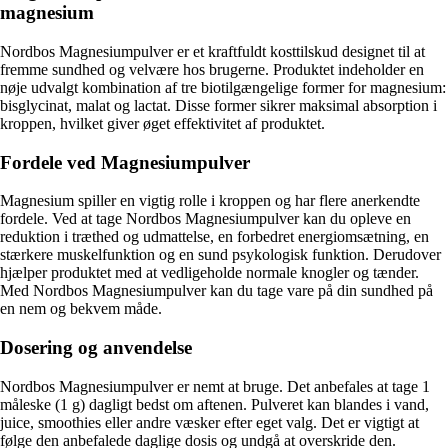
magnesium
Nordbos Magnesiumpulver er et kraftfuldt kosttilskud designet til at
fremme sundhed og velvære hos brugerne. Produktet indeholder en
nøje udvalgt kombination af tre biotilgængelige former for magnesium:
bisglycinat, malat og lactat. Disse former sikrer maksimal absorption i
kroppen, hvilket giver øget effektivitet af produktet.
Fordele ved Magnesiumpulver
Magnesium spiller en vigtig rolle i kroppen og har flere anerkendte
fordele. Ved at tage Nordbos Magnesiumpulver kan du opleve en
reduktion i træthed og udmattelse, en forbedret energiomsætning, en
stærkere muskelfunktion og en sund psykologisk funktion. Derudover
hjælper produktet med at vedligeholde normale knogler og tænder.
Med Nordbos Magnesiumpulver kan du tage vare på din sundhed på
en nem og bekvem måde.
Dosering og anvendelse
Nordbos Magnesiumpulver er nemt at bruge. Det anbefales at tage 1
måleske (1 g) dagligt bedst om aftenen. Pulveret kan blandes i vand,
juice, smoothies eller andre væsker efter eget valg. Det er vigtigt at
følge den anbefalede daglige dosis og undgå at overskride den.