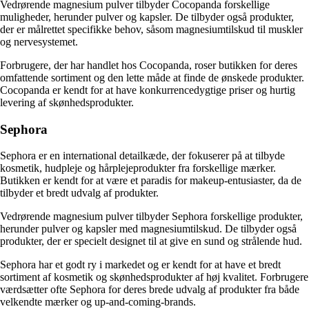
Vedrørende magnesium pulver tilbyder Cocopanda forskellige
muligheder, herunder pulver og kapsler. De tilbyder også produkter,
der er målrettet specifikke behov, såsom magnesiumtilskud til muskler
og nervesystemet.
Forbrugere, der har handlet hos Cocopanda, roser butikken for deres
omfattende sortiment og den lette måde at finde de ønskede produkter.
Cocopanda er kendt for at have konkurrencedygtige priser og hurtig
levering af skønhedsprodukter.
Sephora
Sephora er en international detailkæde, der fokuserer på at tilbyde
kosmetik, hudpleje og hårplejeprodukter fra forskellige mærker.
Butikken er kendt for at være et paradis for makeup-entusiaster, da de
tilbyder et bredt udvalg af produkter.
Vedrørende magnesium pulver tilbyder Sephora forskellige produkter,
herunder pulver og kapsler med magnesiumtilskud. De tilbyder også
produkter, der er specielt designet til at give en sund og strålende hud.
Sephora har et godt ry i markedet og er kendt for at have et bredt
sortiment af kosmetik og skønhedsprodukter af høj kvalitet. Forbrugere
værdsætter ofte Sephora for deres brede udvalg af produkter fra både
velkendte mærker og up-and-coming-brands.