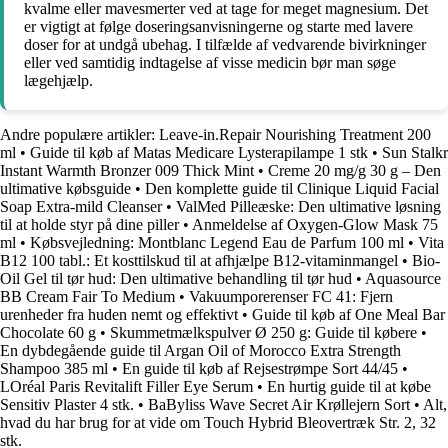
kvalme eller mavesmerter ved at tage for meget magnesium. Det
er vigtigt at følge doseringsanvisningerne og starte med lavere
doser for at undgå ubehag. I tilfælde af vedvarende bivirkninger
eller ved samtidig indtagelse af visse medicin bør man søge
lægehjælp.
Andre populære artikler:
Leave-in.Repair Nourishing Treatment 200
ml
•
Guide til køb af Matas Medicare Lysterapilampe 1 stk
•
Sun Stalkr
Instant Warmth Bronzer 009 Thick Mint
•
Creme 20 mg/g 30 g – Den
ultimative købsguide
•
Den komplette guide til Clinique Liquid Facial
Soap Extra-mild Cleanser
•
ValMed Pilleæske: Den ultimative løsning
til at holde styr på dine piller
•
Anmeldelse af Oxygen-Glow Mask 75
ml
•
Købsvejledning: Montblanc Legend Eau de Parfum 100 ml
•
Vita
B12 100 tabl.: Et kosttilskud til at afhjælpe B12-vitaminmangel
•
Bio-
Oil Gel til tør hud: Den ultimative behandling til tør hud
•
Aquasource
BB Cream Fair To Medium
•
Vakuumporerenser FC 41: Fjern
urenheder fra huden nemt og effektivt
•
Guide til køb af One Meal Bar
Chocolate 60 g
•
Skummetmælkspulver Ø 250 g: Guide til købere
•
En dybdegående guide til Argan Oil of Morocco Extra Strength
Shampoo 385 ml
•
En guide til køb af Rejsestrømpe Sort 44/45
•
LOréal Paris Revitalift Filler Eye Serum
•
En hurtig guide til at købe
Sensitiv Plaster 4 stk.
•
BaByliss Wave Secret Air Krøllejern Sort
•
Alt,
hvad du har brug for at vide om Touch Hybrid Bleovertræk Str. 2, 32
stk.