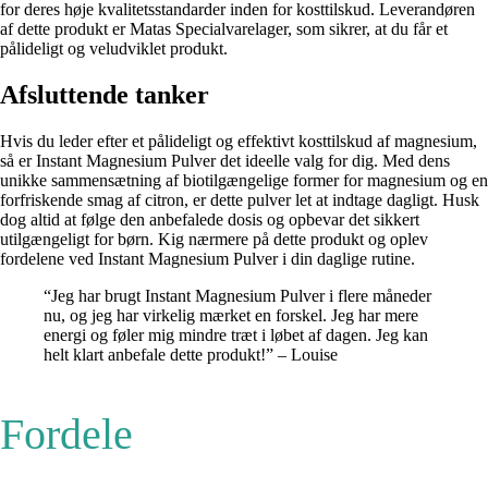
for deres høje kvalitetsstandarder inden for kosttilskud. Leverandøren
af dette produkt er Matas Specialvarelager, som sikrer, at du får et
pålideligt og veludviklet produkt.
Afsluttende tanker
Hvis du leder efter et pålideligt og effektivt kosttilskud af magnesium,
så er Instant Magnesium Pulver det ideelle valg for dig. Med dens
unikke sammensætning af biotilgængelige former for magnesium og en
forfriskende smag af citron, er dette pulver let at indtage dagligt. Husk
dog altid at følge den anbefalede dosis og opbevar det sikkert
utilgængeligt for børn. Kig nærmere på dette produkt og oplev
fordelene ved Instant Magnesium Pulver i din daglige rutine.
“Jeg har brugt Instant Magnesium Pulver i flere måneder
nu, og jeg har virkelig mærket en forskel. Jeg har mere
energi og føler mig mindre træt i løbet af dagen. Jeg kan
helt klart anbefale dette produkt!” – Louise
Fordele