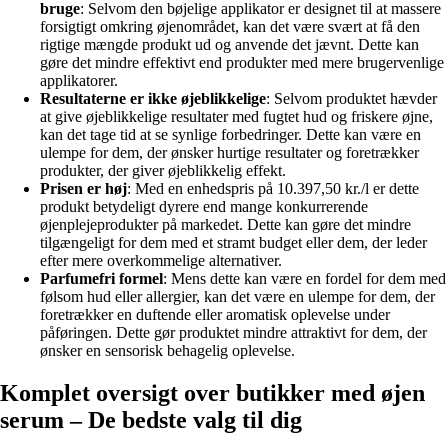
bruge
: Selvom den bøjelige applikator er designet til at massere
forsigtigt omkring øjenområdet, kan det være svært at få den
rigtige mængde produkt ud og anvende det jævnt. Dette kan
gøre det mindre effektivt end produkter med mere brugervenlige
applikatorer.
Resultaterne er ikke øjeblikkelige
: Selvom produktet hævder
at give øjeblikkelige resultater med fugtet hud og friskere øjne,
kan det tage tid at se synlige forbedringer. Dette kan være en
ulempe for dem, der ønsker hurtige resultater og foretrækker
produkter, der giver øjeblikkelig effekt.
Prisen er høj
: Med en enhedspris på 10.397,50 kr./l er dette
produkt betydeligt dyrere end mange konkurrerende
øjenplejeprodukter på markedet. Dette kan gøre det mindre
tilgængeligt for dem med et stramt budget eller dem, der leder
efter mere overkommelige alternativer.
Parfumefri formel
: Mens dette kan være en fordel for dem med
følsom hud eller allergier, kan det være en ulempe for dem, der
foretrækker en duftende eller aromatisk oplevelse under
påføringen. Dette gør produktet mindre attraktivt for dem, der
ønsker en sensorisk behagelig oplevelse.
Komplet oversigt over butikker med øjen
serum – De bedste valg til dig