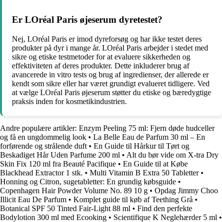
Er LOréal Paris øjeserum dyretestet?
Nej, LOréal Paris er imod dyreforsøg og har ikke testet deres
produkter på dyr i mange år. LOréal Paris arbejder i stedet med
sikre og etiske testmetoder for at evaluere sikkerheden og
effektiviteten af deres produkter. Dette inkluderer brug af
avancerede in vitro tests og brug af ingredienser, der allerede er
kendt som sikre eller har været grundigt evalueret tidligere. Ved
at vælge LOréal Paris øjeserum støtter du etiske og bæredygtige
praksis inden for kosmetikindustrien.
Andre populære artikler:
Enzym Peeling 75 ml: Fjern døde hudceller
og få en ungdommelig look
•
La Belle Eau de Parfum 30 ml – En
forførende og strålende duft
•
En Guide til Hårkur til Tørt og
Beskadiget Hår Uden Parfume 200 ml
•
Alt du bør vide om X-tra Dry
Skin Fix 120 ml fra Beauté Pacifique
•
En Guide til at Købe
Blackhead Extractor 1 stk.
•
Multi Vitamin B Extra 50 Tabletter
•
Honning og Citron, sugetabletter: En grundig købsguide
•
Copenhagen Hair Powder Volume No. 89 10 g
•
Opdag Jimmy Choo
Illicit Eau De Parfum
•
Komplet guide til køb af Teething Grå
•
Botanical SPF 50 Tinted Fair-Light 88 ml
•
Find den perfekte
Bodylotion 300 ml med Ecooking
•
Scientifique K Neglehærder 5 ml
•