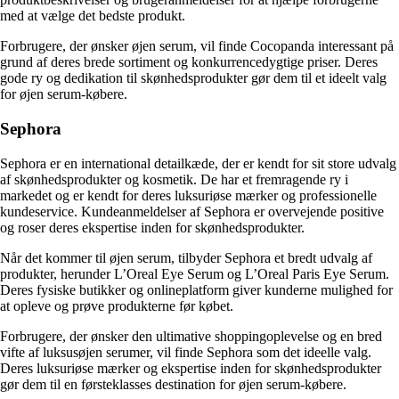
med at vælge det bedste produkt.
Forbrugere, der ønsker øjen serum, vil finde Cocopanda interessant på
grund af deres brede sortiment og konkurrencedygtige priser. Deres
gode ry og dedikation til skønhedsprodukter gør dem til et ideelt valg
for øjen serum-købere.
Sephora
Sephora er en international detailkæde, der er kendt for sit store udvalg
af skønhedsprodukter og kosmetik. De har et fremragende ry i
markedet og er kendt for deres luksuriøse mærker og professionelle
kundeservice. Kundeanmeldelser af Sephora er overvejende positive
og roser deres ekspertise inden for skønhedsprodukter.
Når det kommer til øjen serum, tilbyder Sephora et bredt udvalg af
produkter, herunder L’Oreal Eye Serum og L’Oreal Paris Eye Serum.
Deres fysiske butikker og onlineplatform giver kunderne mulighed for
at opleve og prøve produkterne før købet.
Forbrugere, der ønsker den ultimative shoppingoplevelse og en bred
vifte af luksusøjen serumer, vil finde Sephora som det ideelle valg.
Deres luksuriøse mærker og ekspertise inden for skønhedsprodukter
gør dem til en førsteklasses destination for øjen serum-købere.