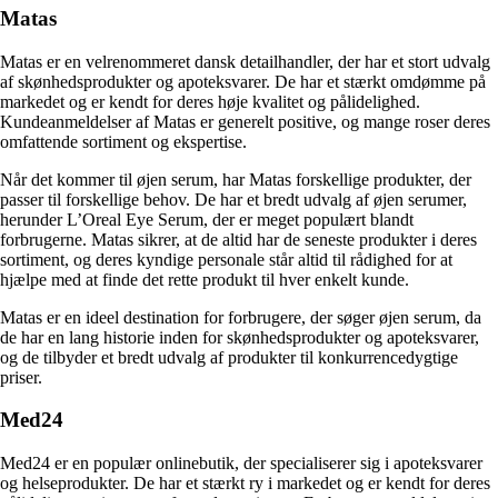
Matas
Matas er en velrenommeret dansk detailhandler, der har et stort udvalg
af skønhedsprodukter og apoteksvarer. De har et stærkt omdømme på
markedet og er kendt for deres høje kvalitet og pålidelighed.
Kundeanmeldelser af Matas er generelt positive, og mange roser deres
omfattende sortiment og ekspertise.
Når det kommer til øjen serum, har Matas forskellige produkter, der
passer til forskellige behov. De har et bredt udvalg af øjen serumer,
herunder L’Oreal Eye Serum, der er meget populært blandt
forbrugerne. Matas sikrer, at de altid har de seneste produkter i deres
sortiment, og deres kyndige personale står altid til rådighed for at
hjælpe med at finde det rette produkt til hver enkelt kunde.
Matas er en ideel destination for forbrugere, der søger øjen serum, da
de har en lang historie inden for skønhedsprodukter og apoteksvarer,
og de tilbyder et bredt udvalg af produkter til konkurrencedygtige
priser.
Med24
Med24 er en populær onlinebutik, der specialiserer sig i apoteksvarer
og helseprodukter. De har et stærkt ry i markedet og er kendt for deres