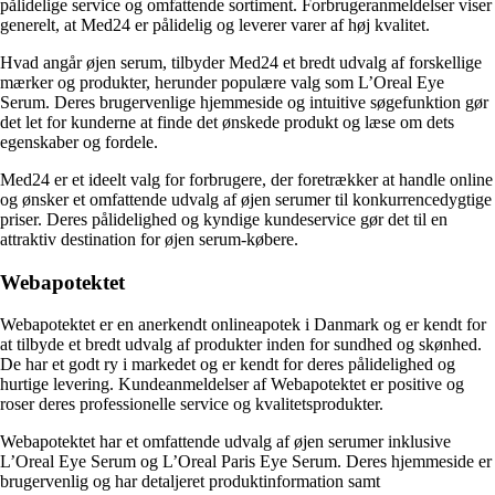
pålidelige service og omfattende sortiment. Forbrugeranmeldelser viser
generelt, at Med24 er pålidelig og leverer varer af høj kvalitet.
Hvad angår øjen serum, tilbyder Med24 et bredt udvalg af forskellige
mærker og produkter, herunder populære valg som L’Oreal Eye
Serum. Deres brugervenlige hjemmeside og intuitive søgefunktion gør
det let for kunderne at finde det ønskede produkt og læse om dets
egenskaber og fordele.
Med24 er et ideelt valg for forbrugere, der foretrækker at handle online
og ønsker et omfattende udvalg af øjen serumer til konkurrencedygtige
priser. Deres pålidelighed og kyndige kundeservice gør det til en
attraktiv destination for øjen serum-købere.
Webapotektet
Webapotektet er en anerkendt onlineapotek i Danmark og er kendt for
at tilbyde et bredt udvalg af produkter inden for sundhed og skønhed.
De har et godt ry i markedet og er kendt for deres pålidelighed og
hurtige levering. Kundeanmeldelser af Webapotektet er positive og
roser deres professionelle service og kvalitetsprodukter.
Webapotektet har et omfattende udvalg af øjen serumer inklusive
L’Oreal Eye Serum og L’Oreal Paris Eye Serum. Deres hjemmeside er
brugervenlig og har detaljeret produktinformation samt