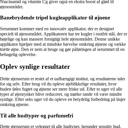
Niacinamid og vitamin Cg giver også en ekstra boost af glød til
øjenområdet.
Banebrydende tripel kugleapplikator til øjnene
Serummet kommer med en innovativ applikator, der er designet
specielt til øjenområdet. Applikatoren har tre kugler i rustfrit stål, der er
bøjelige og kan massere forsigtigt hele øjenområdet. Denne unikke
applikator hjælper med at mindske hævelse omkring øjnene og vække
trætte øjne. Den er nem at bruge og gør påføringen af serummet til en
behagelig oplevelse.
Oplev synlige resultater
Dette øjenserum er testet af et uafhængigt institut, og resultaterne taler
for sig selv. Efter brug vil du opleve øjeblikkelige resultater, hvor
huden føles fugtet og øjnene ser mere friske ud. Efter to uger vil alle
typer af øjenrynker blive reduceret, og mørke rande vil være mindre
synlige. Efter seks uger vil du opleve en betydelig forbedring på linjer
omkring øjnene.
Til alle hudtyper og parfumefri
Dette øjenserum er velegnet til alle hudtyper, herunder sensitiv hud.