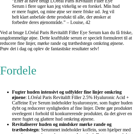
“Efter at have brugt LOréal Paris Revitalift Filler Eye
Serum i flere uger kan jeg virkelig se en forskel. Min hud
er mere fugtet, og mine øjne ser mere friske ud. Jeg vil
helt klart anbefale dette produkt til alle, der ønsker at
forbedre deres øjenområde.” – Louise, 42
Ved at bruge LOréal Paris Revitalift Filler Eye Serum kan du få friske,
ungdommelige øjne. Dette kraftfulde serum er specielt formuleret til at
reducere fine linjer, mørke rande og træthedstegn omkring øjnene.
Prøv det i dag og oplev de fantastiske resultater selv!
Fordele
Fugter huden intensivt og udfylder fine linjer omkring
øjnene
: LOréal Paris Revitalift Filler 2.5% Hyaluronic Acid +
Caffeine Eye Serum indeholder hyaluronsyre, som fugter huden
dybt og reducerer synligheden af fine linjer. Dette gør produktet
overlegent i forhold til konkurrerende produkter, da det giver en
mere fugtet og glattere hud omkring øjnene.
Revitaliserer huden og mindsker mørke rande og
træthedstegn
: Serummet indeholder koffein, som hjælper med