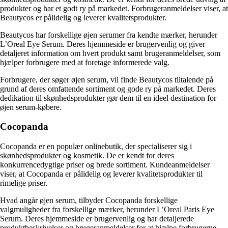
produkter og har et godt ry på markedet. Forbrugeranmeldelser viser, at
Beautycos er pålidelig og leverer kvalitetsprodukter.
Beautycos har forskellige øjen serumer fra kendte mærker, herunder
L’Oreal Eye Serum. Deres hjemmeside er brugervenlig og giver
detaljeret information om hvert produkt samt brugeranmeldelser, som
hjælper forbrugere med at foretage informerede valg.
Forbrugere, der søger øjen serum, vil finde Beautycos tiltalende på
grund af deres omfattende sortiment og gode ry på markedet. Deres
dedikation til skønhedsprodukter gør dem til en ideel destination for
øjen serum-købere.
Cocopanda
Cocopanda er en populær onlinebutik, der specialiserer sig i
skønhedsprodukter og kosmetik. De er kendt for deres
konkurrencedygtige priser og brede sortiment. Kundeanmeldelser
viser, at Cocopanda er pålidelig og leverer kvalitetsprodukter til
rimelige priser.
Hvad angår øjen serum, tilbyder Cocopanda forskellige
valgmuligheder fra forskellige mærker, herunder L’Oreal Paris Eye
Serum. Deres hjemmeside er brugervenlig og har detaljerede
produktbeskrivelser og brugeranmeldelser for at hjælpe forbrugerne