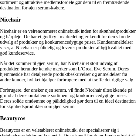
sortiment og attraktive medlemsfordele gør dem til en fremtrædende
destination for øjen serum-købere.
Nicehair
Nicehair er en velrenommeret onlinebutik inden for skønhedsprodukter
og hårpleje. De har et godt ry i markedet og er kendt for deres brede
udvalg af produkter og konkurrencedygtige priser. Kundeanmeldelser
viser, at Nicehair er pålidelig og leverer produkter af høj kvalitet med
god kundeservice.
Når det kommer til øjen serum, har Nicehair et stort udvalg af
produkter, herunder kendte mærker som L’Oreal Eye Serum. Deres
hjemmeside har detaljerede produktbeskrivelser og anmeldelser fra
andre kunder, hvilket hjælper forbrugere med at træffe det rigtige valg.
Forbrugere, der ønsker øjen serum, vil finde Nicehair tiltrækkende på
grund af deres omfattende sortiment og konkurrencedygtige priser.
Deres solide omdømme og pålidelighed gør dem til en ideel destination
for skønhedsprodukter som øjen serum.
Beautycos
Beautycos er en veletableret onlinebutik, der specialiserer sig i
skønhedsprodukter og kosmetik. De er kendt for deres brede udvalg af