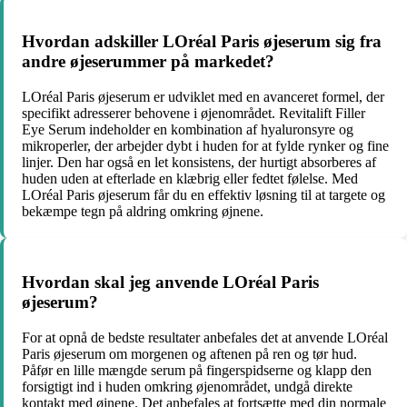
Hvordan adskiller LOréal Paris øjeserum sig fra
andre øjeserummer på markedet?
LOréal Paris øjeserum er udviklet med en avanceret formel, der
specifikt adresserer behovene i øjenområdet. Revitalift Filler
Eye Serum indeholder en kombination af hyaluronsyre og
mikroperler, der arbejder dybt i huden for at fylde rynker og fine
linjer. Den har også en let konsistens, der hurtigt absorberes af
huden uden at efterlade en klæbrig eller fedtet følelse. Med
LOréal Paris øjeserum får du en effektiv løsning til at targete og
bekæmpe tegn på aldring omkring øjnene.
Hvordan skal jeg anvende LOréal Paris
øjeserum?
For at opnå de bedste resultater anbefales det at anvende LOréal
Paris øjeserum om morgenen og aftenen på ren og tør hud.
Påfør en lille mængde serum på fingerspidserne og klapp den
forsigtigt ind i huden omkring øjenområdet, undgå direkte
kontakt med øjnene. Det anbefales at fortsætte med din normale