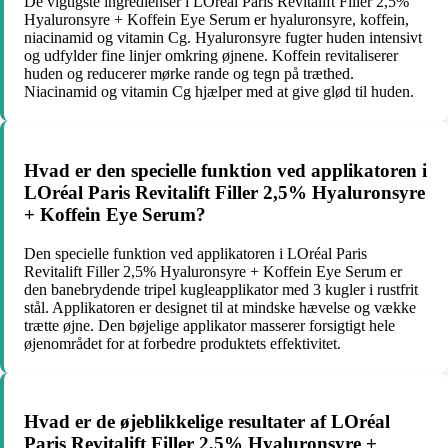
De vigtigste ingredienser i LOréal Paris Revitalift Filler 2,5%
Hyaluronsyre + Koffein Eye Serum er hyaluronsyre, koffein,
niacinamid og vitamin Cg. Hyaluronsyre fugter huden intensivt
og udfylder fine linjer omkring øjnene. Koffein revitaliserer
huden og reducerer mørke rande og tegn på træthed.
Niacinamid og vitamin Cg hjælper med at give glød til huden.
Hvad er den specielle funktion ved applikatoren i
LOréal Paris Revitalift Filler 2,5% Hyaluronsyre
+ Koffein Eye Serum?
Den specielle funktion ved applikatoren i LOréal Paris
Revitalift Filler 2,5% Hyaluronsyre + Koffein Eye Serum er
den banebrydende tripel kugleapplikator med 3 kugler i rustfrit
stål. Applikatoren er designet til at mindske hævelse og vække
trætte øjne. Den bøjelige applikator masserer forsigtigt hele
øjenområdet for at forbedre produktets effektivitet.
Hvad er de øjeblikkelige resultater af LOréal
Paris Revitalift Filler 2,5% Hyaluronsyre +