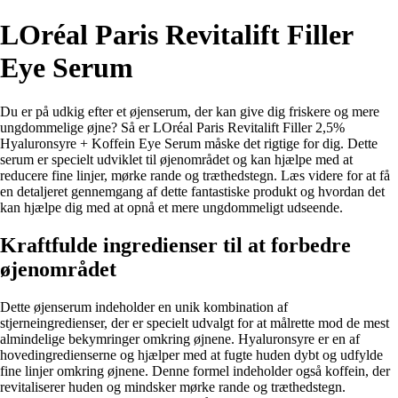
LOréal Paris Revitalift Filler
Eye Serum
Du er på udkig efter et øjenserum, der kan give dig friskere og mere
ungdommelige øjne? Så er LOréal Paris Revitalift Filler 2,5%
Hyaluronsyre + Koffein Eye Serum måske det rigtige for dig. Dette
serum er specielt udviklet til øjenområdet og kan hjælpe med at
reducere fine linjer, mørke rande og træthedstegn. Læs videre for at få
en detaljeret gennemgang af dette fantastiske produkt og hvordan det
kan hjælpe dig med at opnå et mere ungdommeligt udseende.
Kraftfulde ingredienser til at forbedre
øjenområdet
Dette øjenserum indeholder en unik kombination af
stjerneingredienser, der er specielt udvalgt for at målrette mod de mest
almindelige bekymringer omkring øjnene. Hyaluronsyre er en af
hovedingredienserne og hjælper med at fugte huden dybt og udfylde
fine linjer omkring øjnene. Denne formel indeholder også koffein, der
revitaliserer huden og mindsker mørke rande og træthedstegn.