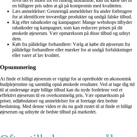
Hvis det er inden for en rimelig tidsramme, kan du købe det til
en billigere pris uden at gå på kompromis med kvaliteten.
Læs anmeldelser: Gennemgå anmeldelser fra andre forbrugere
for at identificere troværdige produkter og undgå falske tilbud.
Kig efter rabatkoder og kampagner: Mange webshops tilbyder
rabatkoder og kampagner, som kan reducere prisen på dit
ønskede øjeserum. Vær opmærksom på disse tilbud og udnyt
dem.
Køb fra pålidelige forhandlere: Vælg at købe dit øjeserum fra
pålidelige forhandlere eller mærker for at undgå forfalskninger
eller varer af lav kvalitet.
Opsummering
At finde et billigt øjeserum er vigtigt for at opretholde en økonomisk
hudplejerutine og samtidig opnå ønskede resultater. Ved at tage dig tid
til at undersøge ægte billige tilbud kan du nyde fordelene ved et
effektivt øjeserum til en overkommelig pris. Vær opmærksom på
priser, udløbsdatoer og anmeldelser for at foretage den bedste
beslutning. Med denne viden er du nu godt rustet til at finde et billigt
øjeserum og udnytte de bedste tilbud på markedet.