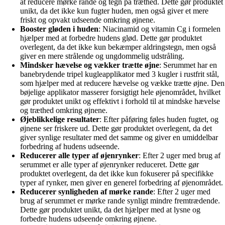
at reducere mørke rande og tegn på træthed. Dette gør produktet
unikt, da det ikke kun fugter huden, men også giver et mere
friskt og opvakt udseende omkring øjnene.
Booster gløden i huden
: Niacinamid og vitamin Cg i formelen
hjælper med at forbedre hudens glød. Dette gør produktet
overlegent, da det ikke kun bekæmper aldringstegn, men også
giver en mere strålende og ungdommelig udstråling.
Mindsker hævelse og vækker trætte øjne
: Serummet har en
banebrydende tripel kugleapplikator med 3 kugler i rustfrit stål,
som hjælper med at reducere hævelse og vække trætte øjne. Den
bøjelige applikator masserer forsigtigt hele øjenområdet, hvilket
gør produktet unikt og effektivt i forhold til at mindske hævelse
og træthed omkring øjnene.
Øjeblikkelige resultater
: Efter påføring føles huden fugtet, og
øjnene ser friskere ud. Dette gør produktet overlegent, da det
giver synlige resultater med det samme og giver en umiddelbar
forbedring af hudens udseende.
Reducerer alle typer af øjenrynker
: Efter 2 uger med brug af
serummet er alle typer af øjenrynker reduceret. Dette gør
produktet overlegent, da det ikke kun fokuserer på specifikke
typer af rynker, men giver en generel forbedring af øjenområdet.
Reducerer synligheden af mørke rande
: Efter 2 uger med
brug af serummet er mørke rande synligt mindre fremtrædende.
Dette gør produktet unikt, da det hjælper med at lysne og
forbedre hudens udseende omkring øjnene.