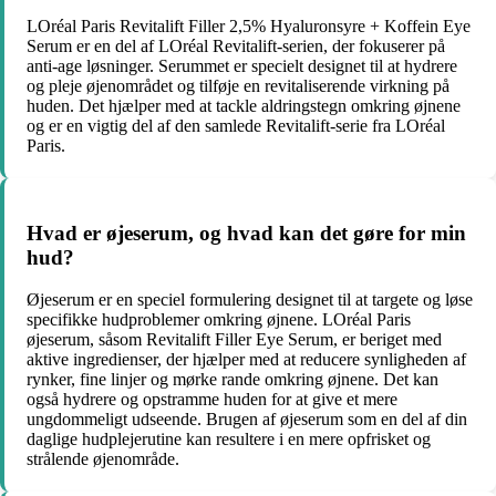
LOréal Paris Revitalift Filler 2,5% Hyaluronsyre + Koffein Eye
Serum er en del af LOréal Revitalift-serien, der fokuserer på
anti-age løsninger. Serummet er specielt designet til at hydrere
og pleje øjenområdet og tilføje en revitaliserende virkning på
huden. Det hjælper med at tackle aldringstegn omkring øjnene
og er en vigtig del af den samlede Revitalift-serie fra LOréal
Paris.
Hvad er øjeserum, og hvad kan det gøre for min
hud?
Øjeserum er en speciel formulering designet til at targete og løse
specifikke hudproblemer omkring øjnene. LOréal Paris
øjeserum, såsom Revitalift Filler Eye Serum, er beriget med
aktive ingredienser, der hjælper med at reducere synligheden af
rynker, fine linjer og mørke rande omkring øjnene. Det kan
også hydrere og opstramme huden for at give et mere
ungdommeligt udseende. Brugen af øjeserum som en del af din
daglige hudplejerutine kan resultere i en mere opfrisket og
strålende øjenområde.