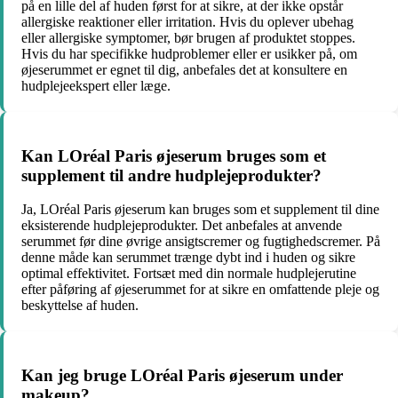
på en lille del af huden først for at sikre, at der ikke opstår
allergiske reaktioner eller irritation. Hvis du oplever ubehag
eller allergiske symptomer, bør brugen af produktet stoppes.
Hvis du har specifikke hudproblemer eller er usikker på, om
øjeserummet er egnet til dig, anbefales det at konsultere en
hudplejeekspert eller læge.
Kan LOréal Paris øjeserum bruges som et
supplement til andre hudplejeprodukter?
Ja, LOréal Paris øjeserum kan bruges som et supplement til dine
eksisterende hudplejeprodukter. Det anbefales at anvende
serummet før dine øvrige ansigtscremer og fugtighedscremer. På
denne måde kan serummet trænge dybt ind i huden og sikre
optimal effektivitet. Fortsæt med din normale hudplejerutine
efter påføring af øjeserummet for at sikre en omfattende pleje og
beskyttelse af huden.
Kan jeg bruge LOréal Paris øjeserum under
makeup?