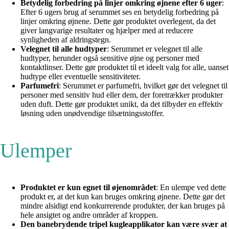
Betydelig forbedring på linjer omkring øjnene efter 6 uger
:
Efter 6 ugers brug af serummet ses en betydelig forbedring på
linjer omkring øjnene. Dette gør produktet overlegent, da det
giver langvarige resultater og hjælper med at reducere
synligheden af aldringstegn.
Velegnet til alle hudtyper
: Serummet er velegnet til alle
hudtyper, herunder også sensitive øjne og personer med
kontaktlinser. Dette gør produktet til et ideelt valg for alle, uanset
hudtype eller eventuelle sensitiviteter.
Parfumefri
: Serummet er parfumefri, hvilket gør det velegnet til
personer med sensitiv hud eller dem, der foretrækker produkter
uden duft. Dette gør produktet unikt, da det tilbyder en effektiv
løsning uden unødvendige tilsætningsstoffer.
Ulemper
Produktet er kun egnet til øjenområdet
: En ulempe ved dette
produkt er, at det kun kan bruges omkring øjnene. Dette gør det
mindre alsidigt end konkurrerende produkter, der kan bruges på
hele ansigtet og andre områder af kroppen.
Den banebrydende tripel kugleapplikator kan være svær at