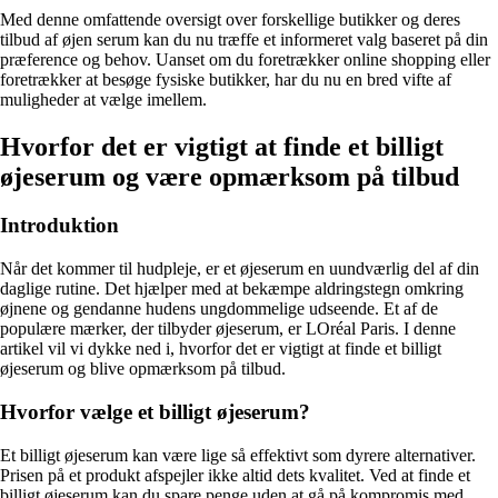
Med denne omfattende oversigt over forskellige butikker og deres
tilbud af øjen serum kan du nu træffe et informeret valg baseret på din
præference og behov. Uanset om du foretrækker online shopping eller
foretrækker at besøge fysiske butikker, har du nu en bred vifte af
muligheder at vælge imellem.
Hvorfor det er vigtigt at finde et billigt
øjeserum og være opmærksom på tilbud
Introduktion
Når det kommer til hudpleje, er et øjeserum en uundværlig del af din
daglige rutine. Det hjælper med at bekæmpe aldringstegn omkring
øjnene og gendanne hudens ungdommelige udseende. Et af de
populære mærker, der tilbyder øjeserum, er LOréal Paris. I denne
artikel vil vi dykke ned i, hvorfor det er vigtigt at finde et billigt
øjeserum og blive opmærksom på tilbud.
Hvorfor vælge et billigt øjeserum?
Et billigt øjeserum kan være lige så effektivt som dyrere alternativer.
Prisen på et produkt afspejler ikke altid dets kvalitet. Ved at finde et
billigt øjeserum kan du spare penge uden at gå på kompromis med