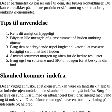
Det er parfumefrit og passer også til dem, der bruger kontaktlinser. Du
kan være sikker på, at dette produkt er skånsomt og sikkert at bruge
omkring øjenområdet.
Tips til anvendelse
Rens dit ansigt omhyggeligt
Påfør en lille mængde af øjenserummet på huden omkring
øjnene
Brug den banebrydende tripel kugleapplikator til at massere
forsigtigt serummet ind i huden
Anvend serummet morgen og aften for de bedste resultater
Brug også en solcreme med SPF om dagen for at beskytte din
hud
Skønhed kommer indefra
Det er vigtigt at huske, at et øjenserum kan være en fantastisk hjælp til
at forbedre øjenområdet, men skønhed kommer også indefra. Sørg for
at leve en sund livsstil med en afbalanceret kost, drik rigeligt med vand
og få nok søvn. Disse faktorer kan også have en stor indvirkning på dit
udseende og helbred.