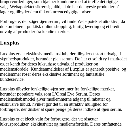
brugervurderinger, som hjælper kunderne med at træffe det rigtige
valg. Webapotektet sikrer sig altid, at de har de nyeste produkter på
lager og tilbyder dem til konkurrencedygtige priser.
Forbrugere, der søger øjen serum, vil finde Webapotektet attraktivt, da
de kombinerer praktisk online shopping, hurtig levering og et bredt
udvalg af produkter fra kendte mærker.
Luxplus
Luxplus er en eksklusiv medlemsklub, der tilbyder et stort udvalg af
skønhedsprodukter, herunder øjen serum. De har et solidt ry i markedet
og er kendt for deres luksuriøse udvalg af produkter og
medlemsfordele. Kundeanmeldelser af Luxplus er generelt positive, og
medlemmer roser deres eksklusive sortiment og fantastiske
kundeservice.
Luxplus tilbyder forskellige øjen serumer fra forskellige mærker,
herunder populære valg som L’Oreal Eye Serum. Deres
medlemskabsmodel giver medlemmerne adgang til rabatter og
eksklusive tilbud, hvilket gør det til en attraktiv mulighed for
forbrugere, der ønsker at spare penge på deres indkøb af øjen serum.
Luxplus er et ideelt valg for forbrugere, der værdsætter
luksusprodukter, eksklusivitet og medlemsfordele. Deres omfattende