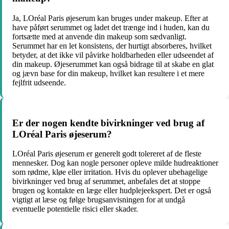
Ja, LOréal Paris øjeserum kan bruges under makeup. Efter at
have påført serummet og ladet det trænge ind i huden, kan du
fortsætte med at anvende din makeup som sædvanligt.
Serummet har en let konsistens, der hurtigt absorberes, hvilket
betyder, at det ikke vil påvirke holdbarheden eller udseendet af
din makeup. Øjeserummet kan også bidrage til at skabe en glat
og jævn base for din makeup, hvilket kan resultere i et mere
fejlfrit udseende.
Er der nogen kendte bivirkninger ved brug af
LOréal Paris øjeserum?
LOréal Paris øjeserum er generelt godt tolereret af de fleste
mennesker. Dog kan nogle personer opleve milde hudreaktioner
som rødme, kløe eller irritation. Hvis du oplever ubehagelige
bivirkninger ved brug af serummet, anbefales det at stoppe
brugen og kontakte en læge eller hudplejeekspert. Det er også
vigtigt at læse og følge brugsanvisningen for at undgå
eventuelle potentielle risici eller skader.