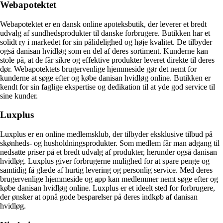
Webapotektet
Webapotektet er en dansk online apoteksbutik, der leverer et bredt
udvalg af sundhedsprodukter til danske forbrugere. Butikken har et
solidt ry i markedet for sin pålidelighed og høje kvalitet. De tilbyder
også danisan hvidløg som en del af deres sortiment. Kunderne kan
stole på, at de får sikre og effektive produkter leveret direkte til deres
dør. Webapotektets brugervenlige hjemmeside gør det nemt for
kunderne at søge efter og købe danisan hvidløg online. Butikken er
kendt for sin faglige ekspertise og dedikation til at yde god service til
sine kunder.
Luxplus
Luxplus er en online medlemsklub, der tilbyder eksklusive tilbud på
skønheds- og husholdningsprodukter. Som medlem får man adgang til
nedsatte priser på et bredt udvalg af produkter, herunder også danisan
hvidløg. Luxplus giver forbrugerne mulighed for at spare penge og
samtidig få glæde af hurtig levering og personlig service. Med deres
brugervenlige hjemmeside og app kan medlemmer nemt søge efter og
købe danisan hvidløg online. Luxplus er et ideelt sted for forbrugere,
der ønsker at opnå gode besparelser på deres indkøb af danisan
hvidløg.