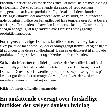
Produktet, der er i fokus for denne artikel, er kosttilskudet med hvidløg
fra Danisan. Det er et fremragende eksempel på producentens
engagement i at levere produkter af høj kvalitet til deres kunder.
Hvidløgsekstraktet, der anvendes i dette kosttilskud, er udvundet af
nøje udvalgte hvidløg og behandlet ved lave temperaturer for at bevare
næringsstofferne uden at have den karakteristiske lugt. Dette produkt
er også behageligt at tage takket være Danisans omhyggelige
produktionsmetoder.
Forbrugere, der vælger Danisans kosttilskud med hvidløg, kan være
sikre på, at de får et produkt, der er omhyggeligt fremstillet og designet
til at understøtte deres sundhedsmål. Danisan er dedikeret til at tilbyde
produkter af højeste kvalitet og sikkerhed til deres kunder.
Så hvis du leder efter et pålideligt mærke, der fremstiller kosttilskud
med hvidløg af højeste kvalitet, behøver du ikke lede længere end
Danisan. Deres historie, værdier, produktionsekspertise og fokus på
kvalitet gør dem til et fremragende valg for enhver, der ønsker at
investere i deres sundhed og velvære.
Kilde: Firmaets officielle hjemmeside
En omfattende oversigt over forskellige
butikker der sælger danisan hvidløg