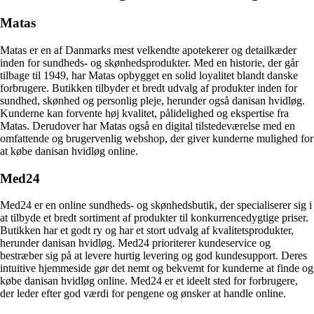
Matas
Matas er en af Danmarks mest velkendte apotekerer og detailkæder
inden for sundheds- og skønhedsprodukter. Med en historie, der går
tilbage til 1949, har Matas opbygget en solid loyalitet blandt danske
forbrugere. Butikken tilbyder et bredt udvalg af produkter inden for
sundhed, skønhed og personlig pleje, herunder også danisan hvidløg.
Kunderne kan forvente høj kvalitet, pålidelighed og ekspertise fra
Matas. Derudover har Matas også en digital tilstedeværelse med en
omfattende og brugervenlig webshop, der giver kunderne mulighed for
at købe danisan hvidløg online.
Med24
Med24 er en online sundheds- og skønhedsbutik, der specialiserer sig i
at tilbyde et bredt sortiment af produkter til konkurrencedygtige priser.
Butikken har et godt ry og har et stort udvalg af kvalitetsprodukter,
herunder danisan hvidløg. Med24 prioriterer kundeservice og
bestræber sig på at levere hurtig levering og god kundesupport. Deres
intuitive hjemmeside gør det nemt og bekvemt for kunderne at finde og
købe danisan hvidløg online. Med24 er et ideelt sted for forbrugere,
der leder efter god værdi for pengene og ønsker at handle online.