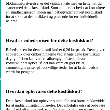
blødningsforstyrrelse, er det vigtigt at tale med en læge, før du
starter med dette kosttilskud. Som altid er det bedst at konsultere
en sundhedsperson, inden man påbegynder ethvert kosttilskud
for at sikre, at det er sikkert og passende for ens individuelle
helbred.
Hvad er enhedsprisen for dette kosttilskud?
Enhedsprisen for dette kosttilskud er 0,26 kr. pr. stk. Dette giver
et overblik over omkostningerne ved at tage dette kosttilskud
dagligt. Prisen kan variere afhængigt af stedet, hvor
kosttilskuddet købes, så det kan være en god idé at
sammenligne priser på forskellige steder for at få den bedste
værdi for pengene.
Hvordan opbevares dette kosttilskud?
Dette kosttilskud bør opbevares uden for små børns rækkevidde
for at undgå utilsigtet indtagelse. Det anbefales også at opbevare
det på et køligt, tørt sted, væk fra direkte sollys og varmekilder.