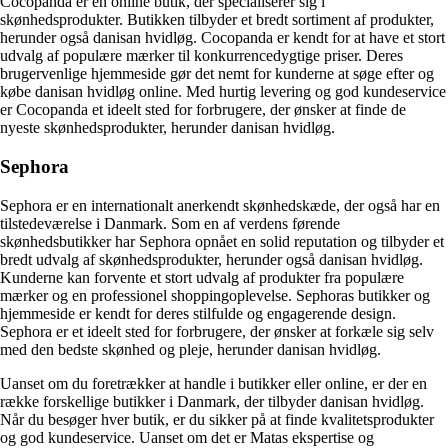
Cocopanda er en online butik, der specialiserer sig i
skønhedsprodukter. Butikken tilbyder et bredt sortiment af produkter,
herunder også danisan hvidløg. Cocopanda er kendt for at have et stort
udvalg af populære mærker til konkurrencedygtige priser. Deres
brugervenlige hjemmeside gør det nemt for kunderne at søge efter og
købe danisan hvidløg online. Med hurtig levering og god kundeservice
er Cocopanda et ideelt sted for forbrugere, der ønsker at finde de
nyeste skønhedsprodukter, herunder danisan hvidløg.
Sephora
Sephora er en internationalt anerkendt skønhedskæde, der også har en
tilstedeværelse i Danmark. Som en af verdens førende
skønhedsbutikker har Sephora opnået en solid reputation og tilbyder et
bredt udvalg af skønhedsprodukter, herunder også danisan hvidløg.
Kunderne kan forvente et stort udvalg af produkter fra populære
mærker og en professionel shoppingoplevelse. Sephoras butikker og
hjemmeside er kendt for deres stilfulde og engagerende design.
Sephora er et ideelt sted for forbrugere, der ønsker at forkæle sig selv
med den bedste skønhed og pleje, herunder danisan hvidløg.
Uanset om du foretrækker at handle i butikker eller online, er der en
række forskellige butikker i Danmark, der tilbyder danisan hvidløg.
Når du besøger hver butik, er du sikker på at finde kvalitetsprodukter
og god kundeservice. Uanset om det er Matas ekspertise og