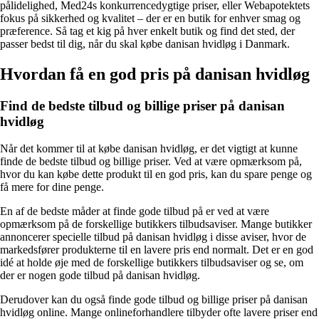
pålidelighed, Med24s konkurrencedygtige priser, eller Webapotektets
fokus på sikkerhed og kvalitet – der er en butik for enhver smag og
præference. Så tag et kig på hver enkelt butik og find det sted, der
passer bedst til dig, når du skal købe danisan hvidløg i Danmark.
Hvordan få en god pris på danisan hvidløg
Find de bedste tilbud og billige priser på danisan
hvidløg
Når det kommer til at købe danisan hvidløg, er det vigtigt at kunne
finde de bedste tilbud og billige priser. Ved at være opmærksom på,
hvor du kan købe dette produkt til en god pris, kan du spare penge og
få mere for dine penge.
En af de bedste måder at finde gode tilbud på er ved at være
opmærksom på de forskellige butikkers tilbudsaviser. Mange butikker
annoncerer specielle tilbud på danisan hvidløg i disse aviser, hvor de
markedsfører produkterne til en lavere pris end normalt. Det er en god
idé at holde øje med de forskellige butikkers tilbudsaviser og se, om
der er nogen gode tilbud på danisan hvidløg.
Derudover kan du også finde gode tilbud og billige priser på danisan
hvidløg online. Mange onlineforhandlere tilbyder ofte lavere priser end