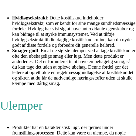
Hvidløgsekstrakt
: Dette kosttilskud indeholder
hvidløgsekstrakt, som er kendt for sine mange sundhedsmæssige
fordele. Hvidløg har vist sig at have antioxidante egenskaber og
kan bidrage til at styrke immunsystemet. Ved at tilføje
hvidløgsekstrakt til din daglige kosttilskudsrutine, kan du nyde
godt af disse fordele og forbedre dit generelle helbred.
Smager godt
: En af de største ulemper ved at tage kosttilskud er
ofte den ubehagelige smag eller lugt. Men dette produkt er
anderledes. Det er formuleret til at have en behagelig smag, så
du kan tage det uden at opleve ubehag. Denne fordel gør det
lettere at opretholde en regelmæssig indtagelse af kosttilskuddet
og sikrer, at du får de nødvendige næringsstoffer uden at skulle
kæmpe med dårlig smag.
Ulemper
Produktet har en karakteristisk lugt, der fjernes under
fremstillingsprocessen. Dette kan være en ulempe, da nogle