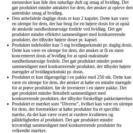
mennesker kan lide den naturlige duft og smag af hvidløg. Det
gør produktet mindre attraktivt for dem, der ønsker at opleve den
autentiske smag af hvidløg.
Den anbefalede daglige dosis er kun 2 kapsler. Dette kan være
en ulempe for dem, der har brug for en højere dosis for at opnå
de ønskede sundhedsmæssige fordele ved hvidløg. Det gør
produktet mindre effektivt sammenlignet med konkurrerende
produkter, der tilbyder højere doser pr. kapsel.
Produktet indeholder kun 5 mg hvidløgsekstrakt pr. daglig dosis.
Dette kan være en ulempe for dem, der ønsker at få en mere
koncentreret dosis af hvidløg for at opnå maksimale
sundhedsmæssige fordele. Det gør produktet mindre potent
sammenlignet med konkurrerende produkter, der tilbyder højere
mængder af hvidløgsekstrakt pr. dosis.
Produktet er kun tilgængeligt i en pakke med 250 stk. Dette kan
være en ulempe for dem, der ønsker at købe en mindre mængde
for at prøve produktet, før de investerer i en større pakke. Det
gør produktet mindre fleksibelt sammenlignet med
konkurrerende produkter, der tilbyder forskellige pakkestørrelser.
Produktet er mærket som “Diverse”, hvilket kan være en ulempe
for dem, der foretrækker at købe produkter fra et specifikt
mærke, da det kan være svært at vurdere kvaliteten og
pålideligheden af produktet. Det gør produktet mindre
troværdigt sammenlignet med konkurrerende produkter fra
velkendte mærker.