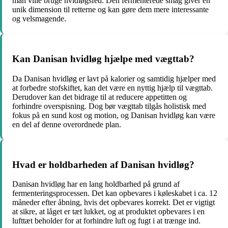
man ville bruge hvidløgsfed. Den fermenterede smag giver en
unik dimension til retterne og kan gøre dem mere interessante
og velsmagende.
Kan Danisan hvidløg hjælpe med vægttab?
Da Danisan hvidløg er lavt på kalorier og samtidig hjælper med
at forbedre stofskiftet, kan det være en nyttig hjælp til vægttab.
Derudover kan det bidrage til at reducere appetitten og
forhindre overspisning. Dog bør vægttab tilgås holistisk med
fokus på en sund kost og motion, og Danisan hvidløg kan være
en del af denne overordnede plan.
Hvad er holdbarheden af Danisan hvidløg?
Danisan hvidløg har en lang holdbarhed på grund af
fermenteringsprocessen. Det kan opbevares i køleskabet i ca. 12
måneder efter åbning, hvis det opbevares korrekt. Det er vigtigt
at sikre, at låget er tæt lukket, og at produktet opbevares i en
lufttæt beholder for at forhindre luft og fugt i at trænge ind.