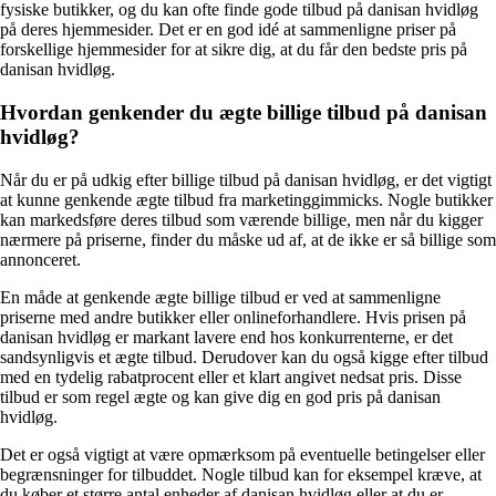
fysiske butikker, og du kan ofte finde gode tilbud på danisan hvidløg
på deres hjemmesider. Det er en god idé at sammenligne priser på
forskellige hjemmesider for at sikre dig, at du får den bedste pris på
danisan hvidløg.
Hvordan genkender du ægte billige tilbud på danisan
hvidløg?
Når du er på udkig efter billige tilbud på danisan hvidløg, er det vigtigt
at kunne genkende ægte tilbud fra marketinggimmicks. Nogle butikker
kan markedsføre deres tilbud som værende billige, men når du kigger
nærmere på priserne, finder du måske ud af, at de ikke er så billige som
annonceret.
En måde at genkende ægte billige tilbud er ved at sammenligne
priserne med andre butikker eller onlineforhandlere. Hvis prisen på
danisan hvidløg er markant lavere end hos konkurrenterne, er det
sandsynligvis et ægte tilbud. Derudover kan du også kigge efter tilbud
med en tydelig rabatprocent eller et klart angivet nedsat pris. Disse
tilbud er som regel ægte og kan give dig en god pris på danisan
hvidløg.
Det er også vigtigt at være opmærksom på eventuelle betingelser eller
begrænsninger for tilbuddet. Nogle tilbud kan for eksempel kræve, at
du køber et større antal enheder af danisan hvidløg eller at du er