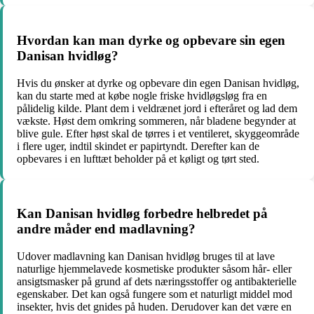
Hvordan kan man dyrke og opbevare sin egen
Danisan hvidløg?
Hvis du ønsker at dyrke og opbevare din egen Danisan hvidløg,
kan du starte med at købe nogle friske hvidløgsløg fra en
pålidelig kilde. Plant dem i veldrænet jord i efteråret og lad dem
vækste. Høst dem omkring sommeren, når bladene begynder at
blive gule. Efter høst skal de tørres i et ventileret, skyggeområde
i flere uger, indtil skindet er papirtyndt. Derefter kan de
opbevares i en lufttæt beholder på et køligt og tørt sted.
Kan Danisan hvidløg forbedre helbredet på
andre måder end madlavning?
Udover madlavning kan Danisan hvidløg bruges til at lave
naturlige hjemmelavede kosmetiske produkter såsom hår- eller
ansigtsmasker på grund af dets næringsstoffer og antibakterielle
egenskaber. Det kan også fungere som et naturligt middel mod
insekter, hvis det gnides på huden. Derudover kan det være en