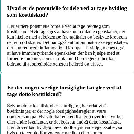
Hvad er de potentielle fordele ved at tage hvidløg
som kosttilskud?
Der er flere potentielle fordele ved at tage hvidløg som
kosttilskud. Hvidløg siges at have antioxidante egenskaber, der
kan hjælpe med at bekæmpe frie radikaler og beskytte kroppens
celler mod skader. Det har også antiinflammatoriske egenskaber,
der kan reducere inflammation i kroppen. Hvidløg menes også
at have immunstyrkende egenskaber, der kan hjælpe med at
forbedre immunsystemets funktion. Disse egenskaber kan
bidrage til at opretholde generelt helbred og trivsel.
Er der nogen særlige forsigtighedsregler ved at
tage dette kosttilskud?
Selvom dette kosttilskud er naturligt og har relativt få
bivirkninger, er der nogle forsigtighedsregler at være
opmærksom på. Hvis du har en kendt allergi over for hvidløg
eller andre løgplanter, er det bedst at undgå dette kosttilskud.
Derudover kan hvidløg have blodfortyndende egenskaber, så
hvis du tager blodfortyndende medicin eller har en