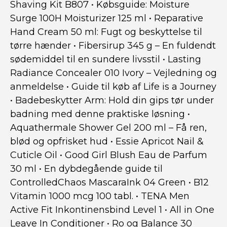
Shaving Kit B807
•
Købsguide: Moisture
Surge 100H Moisturizer 125 ml
•
Reparative
Hand Cream 50 ml: Fugt og beskyttelse til
tørre hænder
•
Fibersirup 345 g – En fuldendt
sødemiddel til en sundere livsstil
•
Lasting
Radiance Concealer 010 Ivory – Vejledning og
anmeldelse
•
Guide til køb af Life is a Journey
•
Badebeskytter Arm: Hold din gips tør under
badning med denne praktiske løsning
•
Aquathermale Shower Gel 200 ml – Få ren,
blød og opfrisket hud
•
Essie Apricot Nail &
Cuticle Oil
•
Good Girl Blush Eau de Parfum
30 ml
•
En dybdegående guide til
ControlledChaos MascaraInk 04 Green
•
B12
Vitamin 1000 mcg 100 tabl.
•
TENA Men
Active Fit Inkontinensbind Level 1
•
All in One
Leave In Conditioner
•
Ro og Balance 30