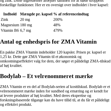
og zink. Disse ingredienser arbejder sammen for at støtte kroppens
forskellige funktioner. Her er en oversigt over indholdet i hver kapsel:
Indhold
Mængde pr. kapsel
% af referenceindtag
Zink
20 mg
200%
Magnesium
180 mg
48%
Vitamin B6
6,7 mg
479%
Antal og enhedspris for ZMA Vitamin
En pakke ZMA Vitamin indeholder 120 kapsler. Prisen pr. kapsel er
1,25 kr. Dette gør ZMA Vitamin til et økonomisk og
omkostningseffektivt valg for dem, der søger et pålideligt ZMA-tilskud
af høj kvalitet.
Bodylab – Et velrenommeret mærke
ZMA Vitamin er en del af Bodylab-serien af kosttilskud. Bodylab er et
velrenommeret mærke inden for sundhed og ernæring og er kendt for
at levere produkter af høj kvalitet. Med deres ekspertise og
forskningsbaserede tilgange kan du have tillid til, at du får et pålideligt
og effektivt produkt.