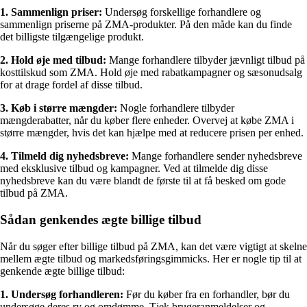
1. Sammenlign priser:
Undersøg forskellige forhandlere og
sammenlign priserne på ZMA-produkter. På den måde kan du finde
det billigste tilgængelige produkt.
2. Hold øje med tilbud:
Mange forhandlere tilbyder jævnligt tilbud på
kosttilskud som ZMA. Hold øje med rabatkampagner og sæsonudsalg
for at drage fordel af disse tilbud.
3. Køb i større mængder:
Nogle forhandlere tilbyder
mængderabatter, når du køber flere enheder. Overvej at købe ZMA i
større mængder, hvis det kan hjælpe med at reducere prisen per enhed.
4. Tilmeld dig nyhedsbreve:
Mange forhandlere sender nyhedsbreve
med eksklusive tilbud og kampagner. Ved at tilmelde dig disse
nyhedsbreve kan du være blandt de første til at få besked om gode
tilbud på ZMA.
Sådan genkendes ægte billige tilbud
Når du søger efter billige tilbud på ZMA, kan det være vigtigt at skelne
mellem ægte tilbud og markedsføringsgimmicks. Her er nogle tip til at
genkende ægte billige tilbud:
1. Undersøg forhandleren:
Før du køber fra en forhandler, bør du
undersøge deres ry og omdømme. Tjek brugeranmeldelser og