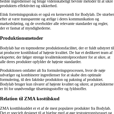
bedste ingredienser og bruge videnskabeligt beviste metoder til at sikre
produktets effektivitet og sikkerhed.
Etisk forretningspraksis er også en kerneværdi for Bodylab. De stræber
efter at være transparente og ærlige i deres kommunikation og
markedsføring, og de overholder alle relevante standarder og regler,
der er fastsat af myndighederne.
Produktionsmetoder
Bodylab har en topmoderne produktionsfacilitet, der er fuldt udstyret til
at producere kosttilskud af højeste kvalitet. De har et dedikeret team af
eksperter, der følger strenge kvalitetskontrolprocedurer for at sikre, at
alle deres produkter opfylder de højeste standarder.
Produktionen omfatter alt fra formuleringsprocessen, hvor de nøje
udvælger og kombinerer ingredienser for at skabe den optimale
formulering, til den faktiske produktion og pakning af produktet.
Bodylab bruger kun råvarer af højeste kvalitet og sikrer, at produkterne
er fri for unødvendige tilsætningsstoffer og fyldstoffer.
Relation til ZMA kosttilskud
ZMA kosttilskuddet er et af de mest populære produkter fra Bodylab.
Det er specielt designet til at hjælpe med at øge testosteronniveauet og