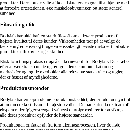
produkter. Deres brede vifte af kosttilskud er designet til at hjælpe med
at forbedre præstationen, øge muskelopbygningen og støtte generel
sundhed.
Filosofi og etik
Bodylab har altid haft en stærk filosofi om at levere produkter af
højeste kvalitet til deres kunder. Virksomheden tror på at vælge de
bedste ingredienser og bruge videnskabeligt beviste metoder til at sikre
produktets effektivitet og sikkerhed.
Etisk forretningspraksis er også en kerneværdi for Bodylab. De stræber
efter at være transparente og ærlige i deres kommunikation og
markedsføring, og de overholder alle relevante standarder og regler,
der er fastsat af myndighederne.
Produktionsmetoder
Bodylab har en topmoderne produktionsfacilitet, der er fuldt udstyret til
at producere kosttilskud af højeste kvalitet. De har et dedikeret team af
eksperter, der følger strenge kvalitetskontrolprocedurer for at sikre, at
alle deres produkter opfylder de højeste standarder.
Produktionen omfatter alt fra formuleringsprocessen, hvor de nøje