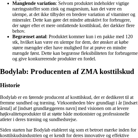
Manglende variation
: Selvom produktet indeholder vigtige
næringsstoffer som zink og magnesium, kan det være en
ulempe, at det ikke tilbyder en bredere variation af vitaminer og
mineraler. Dette kan gøre det mindre attraktivt for forbrugere,
der søger efter et mere omfattende kosttilskud, der dækker flere
behov.
Begrænset antal
: Produktet kommer kun i en pakke med 120
stk, hvilket kan være en ulempe for dem, der ønsker at købe
større mængder eller have mulighed for at prøve en mindre
mængde først. Dette kan begrænse fleksibiliteten for forbrugerne
og give konkurrerende produkter en fordel.
Bodylab: Producenten af ZMA kosttilskud
Historie
Bodylab er en førende producent af kosttilskud, der er dedikeret til at
fremme sundhed og træning. Virksomheden blev grundlagt i år [indsæt
årstal] af [indsæt grundlæggerens navn] med visionen om at levere
højkvalitetsprodukter til at støtte både motionister og professionelle
atleter i deres træning og sundhedsrejse.
Siden starten har Bodylab etableret sig som et betroet mærke inden for
kosttilskudsindustrien og er kendt for deres innovative og effektive