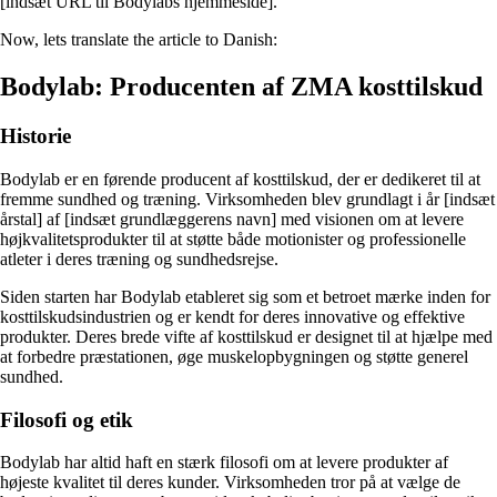
[indsæt URL til Bodylabs hjemmeside].
Now, lets translate the article to Danish:
Bodylab: Producenten af ZMA kosttilskud
Historie
Bodylab er en førende producent af kosttilskud, der er dedikeret til at
fremme sundhed og træning. Virksomheden blev grundlagt i år [indsæt
årstal] af [indsæt grundlæggerens navn] med visionen om at levere
højkvalitetsprodukter til at støtte både motionister og professionelle
atleter i deres træning og sundhedsrejse.
Siden starten har Bodylab etableret sig som et betroet mærke inden for
kosttilskudsindustrien og er kendt for deres innovative og effektive
produkter. Deres brede vifte af kosttilskud er designet til at hjælpe med
at forbedre præstationen, øge muskelopbygningen og støtte generel
sundhed.
Filosofi og etik
Bodylab har altid haft en stærk filosofi om at levere produkter af
højeste kvalitet til deres kunder. Virksomheden tror på at vælge de