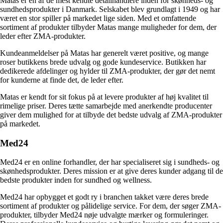
Matas er en af ​​de mest kendte detailhandlere inden for skønheds- og
sundhedsprodukter i Danmark. Selskabet blev grundlagt i 1949 og har
været en stor spiller på markedet lige siden. Med et omfattende
sortiment af produkter tilbyder Matas mange muligheder for dem, der
leder efter ZMA-produkter.
Kundeanmeldelser på Matas har generelt været positive, og mange
roser butikkens brede udvalg og gode kundeservice. Butikken har
dedikerede afdelinger og hylder til ZMA-produkter, der gør det nemt
for kunderne at finde det, de leder efter.
Matas er kendt for sit fokus på at levere produkter af høj kvalitet til
rimelige priser. Deres tætte samarbejde med anerkendte producenter
giver dem mulighed for at tilbyde det bedste udvalg af ZMA-produkter
på markedet.
Med24
Med24 er en online forhandler, der har specialiseret sig i sundheds- og
skønhedsprodukter. Deres mission er at give deres kunder adgang til de
bedste produkter inden for sundhed og wellness.
Med24 har opbygget et godt ry i branchen takket være deres brede
sortiment af produkter og pålidelige service. For dem, der søger ZMA-
produkter, tilbyder Med24 nøje udvalgte mærker og formuleringer.