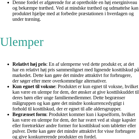
Denne fordel er afgørende for at opretholde en høj energiniveau
og bekæmpe træthed. Ved at mindske træthed og udmattelse kan
produktet hjælpe med at forbedre præstationen i hverdagen og
under træning.
Ulemper
Relativt høj pris
: En af ulemperne ved dette produkt er, at det
har en relativt høj pris sammenlignet med lignende kosttilskud på
markedet. Dette kan gøre det mindre attraktivt for forbrugere,
der søger efter mere overkommelige alternativer.
Kun egnet til voksne
: Produktet er kun egnet til voksne, hvilket
kan være en ulempe for dem, der ønsker at give kosttilskuddet til
deres børn eller unge familiemedlemmer. Dette begrænser
målgruppen og kan gøre det mindre konkurrencedygtigt i
forhold til kosttilskud, der er egnet til alle aldersgrupper.
Begrænset form
: Produktet kommer kun i kapselform, hvilket
kan være en ulempe for dem, der har svært ved at sluge kapsler
eller foretrækker andre former for kosttilskud som tabletter eller
pulver. Dette kan gøre det mindre attraktivt for visse forbrugere
og give konkurrerende produkter en fordel.