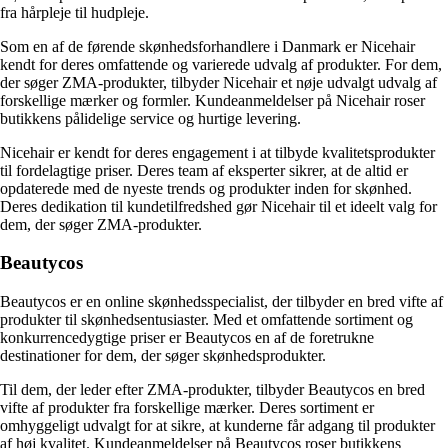
fra hårpleje til hudpleje.
Som en af ​​de førende skønhedsforhandlere i Danmark er Nicehair
kendt for deres omfattende og varierede udvalg af produkter. For dem,
der søger ZMA-produkter, tilbyder Nicehair et nøje udvalgt udvalg af
forskellige mærker og formler. Kundeanmeldelser på Nicehair roser
butikkens pålidelige service og hurtige levering.
Nicehair er kendt for deres engagement i at tilbyde kvalitetsprodukter
til fordelagtige priser. Deres team af eksperter sikrer, at de altid er
opdaterede med de nyeste trends og produkter inden for skønhed.
Deres dedikation til kundetilfredshed gør Nicehair til et ideelt valg for
dem, der søger ZMA-produkter.
Beautycos
Beautycos er en online skønhedsspecialist, der tilbyder en bred vifte af
produkter til skønhedsentusiaster. Med et omfattende sortiment og
konkurrencedygtige priser er Beautycos en af ​​de foretrukne
destinationer for dem, der søger skønhedsprodukter.
Til dem, der leder efter ZMA-produkter, tilbyder Beautycos en bred
vifte af produkter fra forskellige mærker. Deres sortiment er
omhyggeligt udvalgt for at sikre, at kunderne får adgang til produkter
af høj kvalitet. Kundeanmeldelser på Beautycos roser butikkens