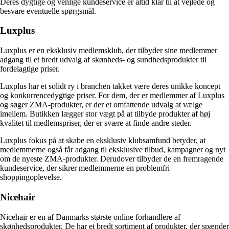
Deres dygtige og venlige kundeservice er altid klar til at vejlede og
besvare eventuelle spørgsmål.
Luxplus
Luxplus er en eksklusiv medlemsklub, der tilbyder sine medlemmer
adgang til et bredt udvalg af skønheds- og sundhedsprodukter til
fordelagtige priser.
Luxplus har et solidt ry i branchen takket være deres unikke koncept
og konkurrencedygtige priser. For dem, der er medlemmer af Luxplus
og søger ZMA-produkter, er der et omfattende udvalg at vælge
imellem. Butikken lægger stor vægt på at tilbyde produkter af høj
kvalitet til medlemspriser, der er svære at finde andre steder.
Luxplus fokus på at skabe en eksklusiv klubsamfund betyder, at
medlemmerne også får adgang til eksklusive tilbud, kampagner og nyt
om de nyeste ZMA-produkter. Derudover tilbyder de en fremragende
kundeservice, der sikrer medlemmerne en problemfri
shoppingoplevelse.
Nicehair
Nicehair er en af ​​Danmarks største online forhandlere af
skønhedsprodukter. De har et bredt sortiment af produkter, der spænder