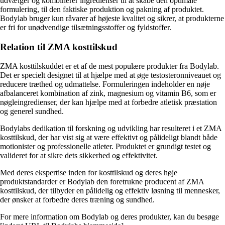
udvælger og kombinerer ingredienser til at skabe den optimale
formulering, til den faktiske produktion og pakning af produktet.
Bodylab bruger kun råvarer af højeste kvalitet og sikrer, at produkterne
er fri for unødvendige tilsætningsstoffer og fyldstoffer.
Relation til ZMA kosttilskud
ZMA kosttilskuddet er et af de mest populære produkter fra Bodylab.
Det er specielt designet til at hjælpe med at øge testosteronniveauet og
reducere træthed og udmattelse. Formuleringen indeholder en nøje
afbalanceret kombination af zink, magnesium og vitamin B6, som er
nøgleingredienser, der kan hjælpe med at forbedre atletisk præstation
og generel sundhed.
Bodylabs dedikation til forskning og udvikling har resulteret i et ZMA
kosttilskud, der har vist sig at være effektivt og pålideligt blandt både
motionister og professionelle atleter. Produktet er grundigt testet og
valideret for at sikre dets sikkerhed og effektivitet.
Med deres ekspertise inden for kosttilskud og deres høje
produktstandarder er Bodylab den foretrukne producent af ZMA
kosttilskud, der tilbyder en pålidelig og effektiv løsning til mennesker,
der ønsker at forbedre deres træning og sundhed.
For mere information om Bodylab og deres produkter, kan du besøge