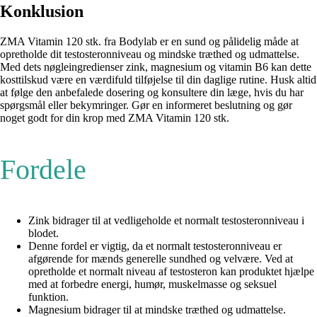
Konklusion
ZMA Vitamin 120 stk. fra Bodylab er en sund og pålidelig måde at
opretholde dit testosteronniveau og mindske træthed og udmattelse.
Med dets nøgleingredienser zink, magnesium og vitamin B6 kan dette
kosttilskud være en værdifuld tilføjelse til din daglige rutine. Husk altid
at følge den anbefalede dosering og konsultere din læge, hvis du har
spørgsmål eller bekymringer. Gør en informeret beslutning og gør
noget godt for din krop med ZMA Vitamin 120 stk.
Fordele
Zink bidrager til at vedligeholde et normalt testosteronniveau i
blodet.
Denne fordel er vigtig, da et normalt testosteronniveau er
afgørende for mænds generelle sundhed og velvære. Ved at
opretholde et normalt niveau af testosteron kan produktet hjælpe
med at forbedre energi, humør, muskelmasse og seksuel
funktion.
Magnesium bidrager til at mindske træthed og udmattelse.