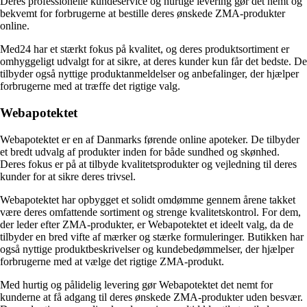
Deres professionelle kundeservice og hurtige levering gør det nemt og
bekvemt for forbrugerne at bestille deres ønskede ZMA-produkter
online.
Med24 har et stærkt fokus på kvalitet, og deres produktsortiment er
omhyggeligt udvalgt for at sikre, at deres kunder kun får det bedste. De
tilbyder også nyttige produktanmeldelser og anbefalinger, der hjælper
forbrugerne med at træffe det rigtige valg.
Webapotektet
Webapotektet er en af ​​Danmarks førende online apoteker. De tilbyder
et bredt udvalg af produkter inden for både sundhed og skønhed.
Deres fokus er på at tilbyde kvalitetsprodukter og vejledning til deres
kunder for at sikre deres trivsel.
Webapotektet har opbygget et solidt omdømme gennem årene takket
være deres omfattende sortiment og strenge kvalitetskontrol. For dem,
der leder efter ZMA-produkter, er Webapotektet et ideelt valg, da de
tilbyder en bred vifte af mærker og stærke formuleringer. Butikken har
også nyttige produktbeskrivelser og kundebedømmelser, der hjælper
forbrugerne med at vælge det rigtige ZMA-produkt.
Med hurtig og pålidelig levering gør Webapotektet det nemt for
kunderne at få adgang til deres ønskede ZMA-produkter uden besvær.