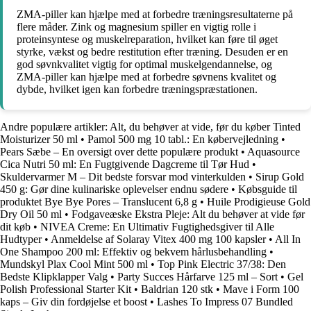
ZMA-piller kan hjælpe med at forbedre træningsresultaterne på
flere måder. Zink og magnesium spiller en vigtig rolle i
proteinsyntese og muskelreparation, hvilket kan føre til øget
styrke, vækst og bedre restitution efter træning. Desuden er en
god søvnkvalitet vigtig for optimal muskelgendannelse, og
ZMA-piller kan hjælpe med at forbedre søvnens kvalitet og
dybde, hvilket igen kan forbedre træningspræstationen.
Andre populære artikler:
Alt, du behøver at vide, før du køber Tinted
Moisturizer 50 ml
•
Pamol 500 mg 10 tabl.: En købervejledning
•
Pears Sæbe – En oversigt over dette populære produkt
•
Aquasource
Cica Nutri 50 ml: En Fugtgivende Dagcreme til Tør Hud
•
Skuldervarmer M – Dit bedste forsvar mod vinterkulden
•
Sirup Gold
450 g: Gør dine kulinariske oplevelser endnu sødere
•
Købsguide til
produktet Bye Bye Pores – Translucent 6,8 g
•
Huile Prodigieuse Gold
Dry Oil 50 ml
•
Fodgaveæske Ekstra Pleje: Alt du behøver at vide før
dit køb
•
NIVEA Creme: En Ultimativ Fugtighedsgiver til Alle
Hudtyper
•
Anmeldelse af Solaray Vitex 400 mg 100 kapsler
•
All In
One Shampoo 200 ml: Effektiv og bekvem hårlusbehandling
•
Mundskyl Plax Cool Mint 500 ml
•
Top Pink Electric 37/38: Den
Bedste Klipklapper Valg
•
Party Succes Hårfarve 125 ml – Sort
•
Gel
Polish Professional Starter Kit
•
Baldrian 120 stk
•
Mave i Form 100
kaps – Giv din fordøjelse et boost
•
Lashes To Impress 07 Bundled