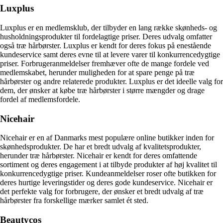
Luxplus
Luxplus er en medlemsklub, der tilbyder en lang række skønheds- og
husholdningsprodukter til fordelagtige priser. Deres udvalg omfatter
også træ hårbørster. Luxplus er kendt for deres fokus på enestående
kundeservice samt deres evne til at levere varer til konkurrencedygtige
priser. Forbrugeranmeldelser fremhæver ofte de mange fordele ved
medlemskabet, herunder muligheden for at spare penge på træ
hårbørster og andre relaterede produkter. Luxplus er det ideelle valg for
dem, der ønsker at købe træ hårbørster i større mængder og drage
fordel af medlemsfordele.
Nicehair
Nicehair er en af Danmarks mest populære online butikker inden for
skønhedsprodukter. De har et bredt udvalg af kvalitetsprodukter,
herunder træ hårbørster. Nicehair er kendt for deres omfattende
sortiment og deres engagement i at tilbyde produkter af høj kvalitet til
konkurrencedygtige priser. Kundeanmeldelser roser ofte butikken for
deres hurtige leveringstider og deres gode kundeservice. Nicehair er
det perfekte valg for forbrugere, der ønsker et bredt udvalg af træ
hårbørster fra forskellige mærker samlet ét sted.
Beautycos