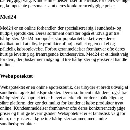
bæredygtigt valg. Kundeanmeldelser roser ofte Matas for deres venlige
og kompetente personale samt deres konkurrencedygtige priser.
Med24
Med24 er en online forhandler, der specialiserer sig i sundheds- og
hudplejeprodukter. Deres sortiment omfatter også et udvalg af træ
hårbørster. Med24 har opnået stor popularitet takket være deres
dedikation til at tilbyde produkter af høj kvalitet og en enkel og
pålidelig købsoplevelse. Forbrugeranmeldelser fremhæver ofte deres
hurtige levering og fremragende kundeservice. Med24 er et ideelt valg
for dem, der ønsker nem adgang til træ hårbørster og ønsker at handle
online.
Webapotektet
Webapotektet er en online apoteksbutik, der tilbyder et bredt udvalg af
sundheds- og skønhedsprodukter. Deres sortiment inkluderer også træ
hårbørster. Webapotektet er blevet anerkendt for deres pålidelige og
sikre platform, der gør det muligt for kunder at købe produkter trygt
online. Kundeanmeldelser fremhæver ofte deres konkurrencedygtige
priser og hurtige leveringstider. Webapotektet er et fantastisk valg for
dem, der ønsker at købe træ hårbørster sammen med andre
sundhedsprodukter.