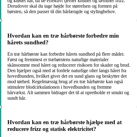
og krøllet hår, da de effektivt fjerner knuder og tæmmer frizz.
Derudover skal du tage højde for størrelsen og formen på
børsten, så den passer til din hårlængde og stylingbehov.
Hvordan kan en træ hårbørste forbedre min
hårets sundhed?
En træ hårbørste kan forbedre hårets sundhed på flere måder.
Først og fremmest er træbørstens naturlige materialer
skånsomme mod håret og reducerer risikoen for skader og brud.
Den hjælper også med at fordele naturlige olier langs håret fra
hovedbunden, hvilket giver det en sund glans og beskytter det
mod tørhed. Regelmæssig brug af en træ hårbørste kan også
stimulere blodcirkulationen i hovedbunden og fremme
hårvækst. Alt sammen bidrager det til at opretholde et smukt og
sundt hår.
Hvordan kan en træ hårbørste hjælpe med at
reducere frizz og statisk elektricitet?