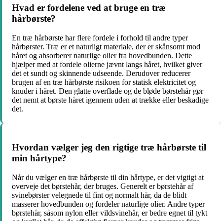
Hvad er fordelene ved at bruge en træ
hårbørste?
En træ hårbørste har flere fordele i forhold til andre typer
hårbørster. Træ er et naturligt materiale, der er skånsomt mod
håret og absorberer naturlige olier fra hovedbunden. Dette
hjælper med at fordele olierne jævnt langs håret, hvilket giver
det et sundt og skinnende udseende. Derudover reducerer
brugen af en træ hårbørste risikoen for statisk elektricitet og
knuder i håret. Den glatte overflade og de bløde børstehår gør
det nemt at børste håret igennem uden at trække eller beskadige
det.
Hvordan vælger jeg den rigtige træ hårbørste til
min hårtype?
Når du vælger en træ hårbørste til din hårtype, er det vigtigt at
overveje det børstehår, der bruges. Generelt er børstehår af
svinebørster velegnede til fint og normalt hår, da de blidt
masserer hovedbunden og fordeler naturlige olier. Andre typer
børstehår, såsom nylon eller vildsvinehår, er bedre egnet til tykt