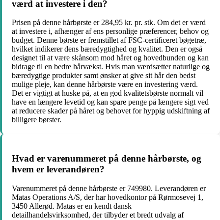
værd at investere i den?
Prisen på denne hårbørste er 284,95 kr. pr. stk. Om det er værd
at investere i, afhænger af ens personlige præferencer, behov og
budget. Denne børste er fremstillet af FSC-certificeret bøgetræ,
hvilket indikerer dens bæredygtighed og kvalitet. Den er også
designet til at være skånsom mod håret og hovedbunden og kan
bidrage til en bedre hårvækst. Hvis man værdsætter naturlige og
bæredygtige produkter samt ønsker at give sit hår den bedst
mulige pleje, kan denne hårbørste være en investering værd.
Det er vigtigt at huske på, at en god kvalitetsbørste normalt vil
have en længere levetid og kan spare penge på længere sigt ved
at reducere skader på håret og behovet for hyppig udskiftning af
billigere børster.
Hvad er varenummeret på denne hårbørste, og
hvem er leverandøren?
Varenummeret på denne hårbørste er 749980. Leverandøren er
Matas Operations A/S, der har hovedkontor på Rørmosevej 1,
3450 Allerød. Matas er en kendt dansk
detailhandelsvirksomhed, der tilbyder et bredt udvalg af