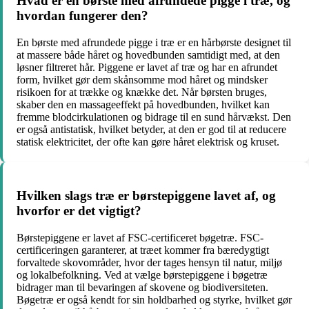
Hvad er en børste med afrundede pigge i træ, og
hvordan fungerer den?
En børste med afrundede pigge i træ er en hårbørste designet til
at massere både håret og hovedbunden samtidigt med, at den
løsner filtreret hår. Piggene er lavet af træ og har en afrundet
form, hvilket gør dem skånsomme mod håret og mindsker
risikoen for at trække og knække det. Når børsten bruges,
skaber den en massageeffekt på hovedbunden, hvilket kan
fremme blodcirkulationen og bidrage til en sund hårvækst. Den
er også antistatisk, hvilket betyder, at den er god til at reducere
statisk elektricitet, der ofte kan gøre håret elektrisk og kruset.
Hvilken slags træ er børstepiggene lavet af, og
hvorfor er det vigtigt?
Børstepiggene er lavet af FSC-certificeret bøgetræ. FSC-
certificeringen garanterer, at træet kommer fra bæredygtigt
forvaltede skovområder, hvor der tages hensyn til natur, miljø
og lokalbefolkning. Ved at vælge børstepiggene i bøgetræ
bidrager man til bevaringen af skovene og biodiversiteten.
Bøgetræ er også kendt for sin holdbarhed og styrke, hvilket gør