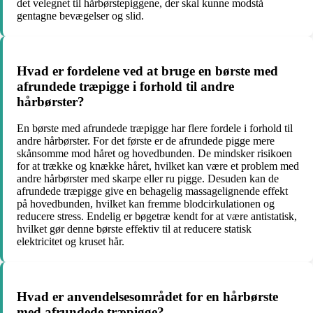
det velegnet til hårbørstepiggene, der skal kunne modstå
gentagne bevægelser og slid.
Hvad er fordelene ved at bruge en børste med
afrundede træpigge i forhold til andre
hårbørster?
En børste med afrundede træpigge har flere fordele i forhold til
andre hårbørster. For det første er de afrundede pigge mere
skånsomme mod håret og hovedbunden. De mindsker risikoen
for at trække og knække håret, hvilket kan være et problem med
andre hårbørster med skarpe eller ru pigge. Desuden kan de
afrundede træpigge give en behagelig massagelignende effekt
på hovedbunden, hvilket kan fremme blodcirkulationen og
reducere stress. Endelig er bøgetræ kendt for at være antistatisk,
hvilket gør denne børste effektiv til at reducere statisk
elektricitet og kruset hår.
Hvad er anvendelsesområdet for en hårbørste
med afrundede træpigge?