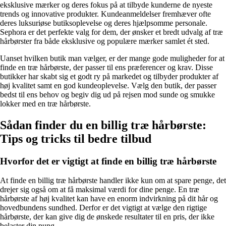
eksklusive mærker og deres fokus på at tilbyde kunderne de nyeste
trends og innovative produkter. Kundeanmeldelser fremhæver ofte
deres luksuriøse butiksoplevelse og deres hjælpsomme personale.
Sephora er det perfekte valg for dem, der ønsker et bredt udvalg af træ
hårbørster fra både eksklusive og populære mærker samlet ét sted.
Uanset hvilken butik man vælger, er der mange gode muligheder for at
finde en træ hårbørste, der passer til ens præferencer og krav. Disse
butikker har skabt sig et godt ry på markedet og tilbyder produkter af
høj kvalitet samt en god kundeoplevelse. Vælg den butik, der passer
bedst til ens behov og begiv dig ud på rejsen mod sunde og smukke
lokker med en træ hårbørste.
Sådan finder du en billig træ hårbørste:
Tips og tricks til bedre tilbud
Hvorfor det er vigtigt at finde en billig træ hårbørste
At finde en billig træ hårbørste handler ikke kun om at spare penge, det
drejer sig også om at få maksimal værdi for dine penge. En træ
hårbørste af høj kvalitet kan have en enorm indvirkning på dit hår og
hovedbundens sundhed. Derfor er det vigtigt at vælge den rigtige
hårbørste, der kan give dig de ønskede resultater til en pris, der ikke
belaster din pung.