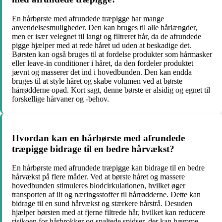
En hårbørste med afrundede træpigge har mange
anvendelsesmuligheder. Den kan bruges til alle hårlængder,
men er især velegnet til langt og filtreret hår, da de afrundede
pigge hjælper med at rede håret ud uden at beskadige det.
Børsten kan også bruges til at fordelse produkter som hårmasker
eller leave-in conditioner i håret, da den fordeler produktet
jævnt og masserer det ind i hovedbunden. Den kan endda
bruges til at style håret og skabe volumen ved at børste
hårrødderne opad. Kort sagt, denne børste er alsidig og egnet til
forskellige hårvaner og -behov.
Hvordan kan en hårbørste med afrundede
træpigge bidrage til en bedre hårvækst?
En hårbørste med afrundede træpigge kan bidrage til en bedre
hårvækst på flere måder. Ved at børste håret og massere
hovedbunden stimuleres blodcirkulationen, hvilket øger
transporten af ilt og næringsstoffer til hårrødderne. Dette kan
bidrage til en sund hårvækst og stærkere hårstrå. Desuden
hjælper børsten med at fjerne filtrede hår, hvilket kan reducere
risikoen for hårbrokker og spaltede spidser, der kan hæmme