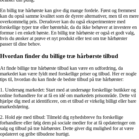
En billig træ hårbørste kan give dig mange fordele. Først og fremmest
kan du opnå samme kvalitet som de dyrere alternativer, men til en mere
overkommelig pris. Derudover kan du også eksperimentere med
forskellige typer træ eller børstehår, da du ikke behøver at investere en
formue i en enkelt børste. En billig træ hårbørste er også et godt valg,
hvis du ønsker at prøve et nyt produkt eller test om træ hårbørster
passer til dine behov.
Hvordan finder du billige træ hårbørste tilbud
At finde billige træ hårbørste tilbud kan være en udfordring, da
markedet kan være fyldt med forskellige priser og tilbud. Her er nogle
tips til, hvordan du kan finde de bedste tilbud på træ hårbørster:
1. Undersøg markedet: Start med at undersøge forskellige butikker og
online forhandlere for at få en idé om markedets prisområde. Dette vil
hjælpe dig med at identificere, om et tilbud er virkelig billigt eller bare
markedsføring.
2. Hold øje med tilbud: Tilmeld dig nyhedsbreve fra forskellige
forhandlere eller følg dem på sociale medier for at få opdateringer om
salg og tilbud på træ hårbørster. Dette giver dig mulighed for at være
opdateret og gribe tilbudene hurtigt.