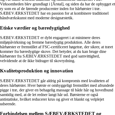
Virksomheden blev grundlagt i [Årstal], og siden da har de opbygget et
ry som en af de førende producenter inden for hårbørster i træ.
SÆBEVÆRKSTEDET har en passion for at kombinere traditionel
håndværkskunst med moderne designæstetik.
Etiske værdier og bæredygtighed
SÆBEVÆRKSTEDET er dybt engageret i at minimere deres
miljøpåvirkning og fremme bæredygtig produktion. Alle deres
hårbørster er fremstillet af FSC-certificeret bøgetræ, der sikrer, at træet
kommer fra bæredygtige skove. Det betyder, at du kan bruge dine
hårbørster fra SÆBEVÆRKSTEDET med god samvittighed,
velvidende at de ikke bidrager til skovrydning.
Kvalitetsproduktion og innovation
SÆBEVÆRKSTEDET går aldrig på kompromis med kvaliteten af
deres hårbørster. Hver børste er omhyggeligt fremstillet med afrundede
pigge i træ, der giver en behagelig massage til både hår og hovedbund
samtidig med, at de let redner langt hår ud. Børsterne er også
antistatiske, hvilket reducerer krus og giver et blankt og velplejet
udseende.
Forbindelsen mellem SÆBEVÆRKSTEDET og