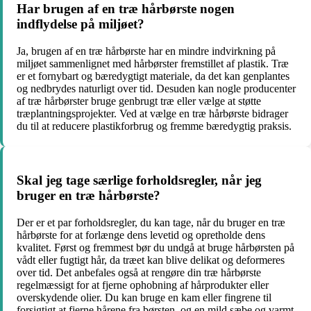
Har brugen af en træ hårbørste nogen
indflydelse på miljøet?
Ja, brugen af en træ hårbørste har en mindre indvirkning på
miljøet sammenlignet med hårbørster fremstillet af plastik. Træ
er et fornybart og bæredygtigt materiale, da det kan genplantes
og nedbrydes naturligt over tid. Desuden kan nogle producenter
af træ hårbørster bruge genbrugt træ eller vælge at støtte
træplantningsprojekter. Ved at vælge en træ hårbørste bidrager
du til at reducere plastikforbrug og fremme bæredygtig praksis.
Skal jeg tage særlige forholdsregler, når jeg
bruger en træ hårbørste?
Der er et par forholdsregler, du kan tage, når du bruger en træ
hårbørste for at forlænge dens levetid og opretholde dens
kvalitet. Først og fremmest bør du undgå at bruge hårbørsten på
vådt eller fugtigt hår, da træet kan blive delikat og deformeres
over tid. Det anbefales også at rengøre din træ hårbørste
regelmæssigt for at fjerne ophobning af hårprodukter eller
overskydende olier. Du kan bruge en kam eller fingrene til
forsigtigt at fjerne hårene fra børsten, og en mild sæbe og varmt