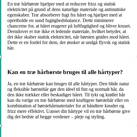
En træ hårbørste hjælper med at reducere frizz og statisk
elektricitet på grund af dens naturlige materiale og antistatiske
egenskaber. Træ absorberer fugt fra håret og hjælper med at
opretholde en sund fugtighedsbalance. Dette minimerer
chancerne for, at håret reagerer på luftfugtighed og bliver kruset.
Derudover er træ ikke et ledende materiale, hvilket betyder, at
det ikke skaber statisk elektricitet, når børsten gnides mod håret.
Dette er en fordel for dem, der ønsker at undgå flyvsk og statisk
hår.
Kan en træ hårbørste bruges til alle hårtyper?
Ja, en træ hårbørste kan bruges til alle hårtyper. Den blide natur
og fleksible børstehår gør den ideel til fint og normalt hår, da
den ikke trækker eller beskadiger håret. Til tykt og krøllet hår
kan du vælge en træ hårbørste med kraftigere børstehår eller en
kombination af børstehårmaterialer for at håndtere knuder og
frizz mere effektivt. Uanset din hårtype vil en træ hårbørste give
dig det bedste af begge verdener – pleje og styling.