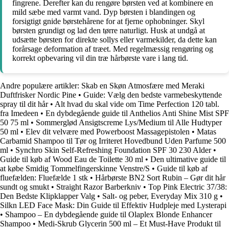
fingrene. Derefter kan du rengøre børsten ved at kombinere en
mild sæbe med varmt vand. Dyp børsten i blandingen og
forsigtigt gnide børstehårene for at fjerne ophobninger. Skyl
børsten grundigt og lad den tørre naturligt. Husk at undgå at
udsætte børsten for direkte sollys eller varmekilder, da dette kan
forårsage deformation af træet. Med regelmæssig rengøring og
korrekt opbevaring vil din træ hårbørste vare i lang tid.
Andre populære artikler:
Skab en Skøn Atmosfære med Meraki
Duftfrisker Nordic Pine
•
Guide: Vælg den bedste varmebeskyttende
spray til dit hår
•
Alt hvad du skal vide om Time Perfection 120 tabl.
fra Imedeen
•
En dybdegående guide til Anthelios Anti Shine Mist SPF
50 75 ml
•
Sommerglød Ansigtscreme Lys/Medium til Alle Hudtyper
50 ml
•
Elev dit velvære med Powerboost Massagepistolen
•
Matas
Carbamid Shampoo til Tør og Irriteret Hovedbund Uden Parfume 500
ml
•
Synchro Skin Self-Refreshing Foundation SPF 30 230 Alder
•
Guide til køb af Wood Eau de Toilette 30 ml
•
Den ultimative guide til
at købe Smidig Tommelfingerskinne Venstre/S
•
Guide til køb af
fluefælden: Fluefælde 1 stk
•
Hårbørste BN2 Sort Rubin – Gør dit hår
sundt og smukt
•
Straight Razor Barberkniv
•
Top Pink Electric 37/38:
Den Bedste Klipklapper Valg
•
Salt- og peber, Everyday Mix 310 g
•
Silkn LED Face Mask: Din Guide til Effektiv Hudpleje med Lysterapi
•
Shampoo – En dybdegående guide til Olaplex Blonde Enhancer
Shampoo
•
Medi-Skrub Glycerin 500 ml – Et Must-Have Produkt til