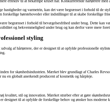
r mere effektiv til at bekæmpe kruset hår. Konkurrerende hårtørrere med 
ge hastigheder og varmetrin, kan det være begrænset i forhold til de sty
forskellige børstehoveder eller indstillinger til at skabe forskellige f
ære begrænset i forhold til bevægelsesfrihed under brug. Dette kan være
ksibilitet og bekvemmelighed under brug og kan derfor være mere foret
rofessionel styling
alg af hårtørrere, der er designet til at opfylde professionelle styliste
ing.
inden for skønhedsindustrien. Mærket blev grundlagt af Charles Revson
er nu en globalt anerkendt producent af kosmetik og hårpleje.
øj kvalitet, stil og innovation. Mærket stræber efter at gøre skønhedsrut
e er designet til at opfylde de forskellige behov og ønsker hos moderne