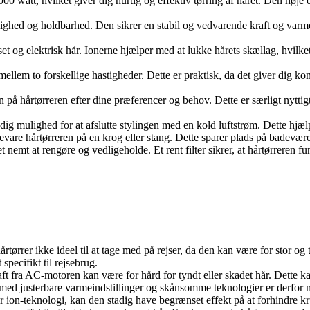
00 watt, hvilket giver dig hurtig og effektiv tørring af håret. Den høje 
elighed og holdbarhed. Den sikrer en stabil og vedvarende kraft og var
t og elektrisk hår. Ionerne hjælper med at lukke hårets skællag, hvilket 
ellem to forskellige hastigheder. Dette er praktisk, da det giver dig kon
 på hårtørreren efter dine præferencer og behov. Dette er særligt nyttigt
dig mulighed for at afslutte stylingen med en kold luftstrøm. Dette hjælp
re hårtørreren på en krog eller stang. Dette sparer plads på badeværels
 det nemt at rengøre og vedligeholde. Et rent filter sikrer, at hårtørreren
rtørrer ikke ideel til at tage med på rejser, da den kan være for stor og
specifikt til rejsebrug.
ft fra AC-motoren kan være for hård for tyndt eller skadet hår. Dette ka
e med justerbare varmeindstillinger og skånsomme teknologier er derfor
r ion-teknologi, kan den stadig have begrænset effekt på at forhindre k