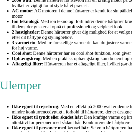
2000 watt
: Denne hårtørrer fra Revlon har en kraftig motor på 20
hvilket er vigtigt for at style håret præcist.
AC motor
: AC motoren i denne hårtørrer er kendt for sin pålid
motor.
Ion teknologi
: Med ion teknologi forhindrer denne hårtørrer kruse
til dem, der ønsker at opnå et professionelt og velplejet look.
2 hastigheder
: Denne hårtørrer giver dig mulighed for at vælge m
efter dit hårtype og stylingbehov.
3 varmetrin
: Med tre forskellige varmetrin kan du justere varmen
for høj varme.
Cool shot
: Denne hårtørrer har en cool shot-funktion, som giver 
Ophængskrog
: Med en praktisk ophængskrog kan du nemt opbeva
Aftageligt filter
: Hårtørreren har et aftageligt filter, hvilket gør
Ulemper
Ikke egnet til rejsebrug
: Med en effekt på 2000 watt er denne hå
mindre konkurrencedygtigt i forhold til hårtørrere, der er designet 
Ikke egnet til tyndt eller skadet hår
: Den kraftige varme og kra
attraktivt for personer med sådant hår. Konkurrerende hårtørrer
Ikke egnet til personer med kruset hår
: Selvom hårtørreren ha