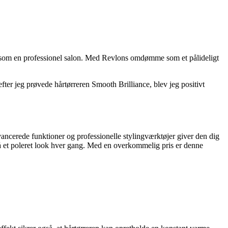
r ligesom en professionel salon. Med Revlons omdømme som et pålideligt
efter jeg prøvede hårtørreren Smooth Brilliance, blev jeg positivt
vancerede funktioner og professionelle stylingværktøjer giver den dig
pnå et poleret look hver gang. Med en overkommelig pris er denne