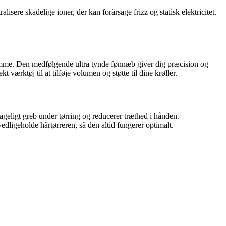
alisere skadelige ioner, der kan forårsage frizz og statisk elektricitet.
jemme. Den medfølgende ultra tynde fønnæb giver dig præcision og
t værktøj til at tilføje volumen og støtte til dine krøller.
geligt greb under tørring og reducerer træthed i hånden.
dligeholde hårtørreren, så den altid fungerer optimalt.