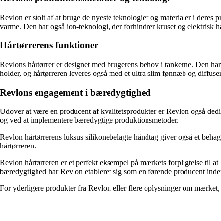
Revlon er stolt af at bruge de nyeste teknologier og materialer i deres 
varme. Den har også ion-teknologi, der forhindrer kruset og elektrisk hår
Hårtørrerens funktioner
Revlons hårtørrer er designet med brugerens behov i tankerne. Den har 2 
holder, og hårtørreren leveres også med et ultra slim fønnæb og diffuser
Revlons engagement i bæredygtighed
Udover at være en producent af kvalitetsprodukter er Revlon også dedik
og ved at implementere bæredygtige produktionsmetoder.
Revlon hårtørrerens luksus silikonebelagte håndtag giver også et behage
hårtørreren.
Revlon hårtørreren er et perfekt eksempel på mærkets forpligtelse til a
bæredygtighed har Revlon etableret sig som en førende producent inde
For yderligere produkter fra Revlon eller flere oplysninger om mærket,