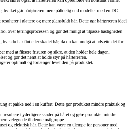
effekt sikrer også, at hårtørreren kan opretholde en konstant varme,
me, hvilket gør hårtørreren mere pålidelig end modeller med en DC
resulterer i glattere og mere glansfuldt hår. Dette gør hårtørreren ideel
trol over tørringsprocessen og gør det muligt at tilpasse hastigheden
, hvis du har fint eller skadet hår, da du kan undgå at udsætte det for
er med at fiksere frisuren og sikre, at den holder hele dagen.
et og gør det nemt at holde styr på hårtørreren.
 fungerer optimalt og forlænger levetiden på produktet.
 tung at pakke ned i en kuffert. Dette gør produktet mindre praktisk og
n resultere i yderligere skader på håret og gøre produktet mindre
 mere velegnede til denne målgruppe.
ruset og elektrisk hår. Dette kan være en ulempe for personer med