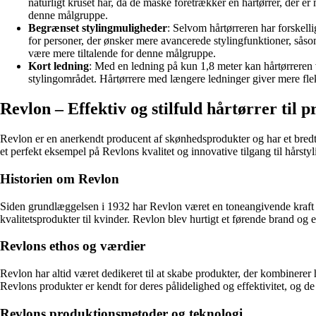
naturligt kruset hår, da de måske foretrækker en hårtørrer, der e
denne målgruppe.
Begrænset stylingmuligheder
: Selvom hårtørreren har forskelli
for personer, der ønsker mere avancerede stylingfunktioner, såsom 
være mere tiltalende for denne målgruppe.
Kort ledning
: Med en ledning på kun 1,8 meter kan hårtørreren v
stylingområdet. Hårtørrere med længere ledninger giver mere fle
Revlon – Effektiv og stilfuld hårtørrer til p
Revlon er en anerkendt producent af skønhedsprodukter og har et bredt udv
et perfekt eksempel på Revlons kvalitet og innovative tilgang til hårstyl
Historien om Revlon
Siden grundlæggelsen i 1932 har Revlon været en toneangivende kraft 
kvalitetsprodukter til kvinder. Revlon blev hurtigt et førende brand og 
Revlons ethos og værdier
Revlon har altid været dedikeret til at skabe produkter, der kombinerer h
Revlons produkter er kendt for deres pålidelighed og effektivitet, og d
Revlons produktionsmetoder og teknologi