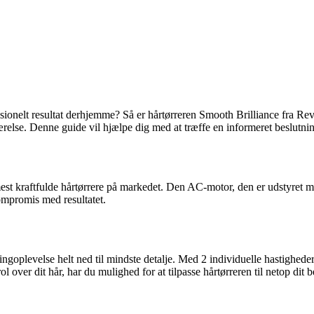
fessionelt resultat derhjemme? Så er hårtørreren Smooth Brilliance fra R
else. Denne guide vil hjælpe dig med at træffe en informeret beslutning,
st kraftfulde hårtørrere på markedet. Den AC-motor, den er udstyret med
kompromis med resultatet.
lingoplevelse helt ned til mindste detalje. Med 2 individuelle hastighede
l over dit hår, har du mulighed for at tilpasse hårtørreren til netop dit 