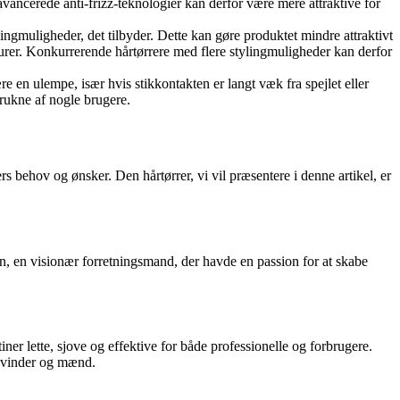
avancerede anti-frizz-teknologier kan derfor være mere attraktive for
lingmuligheder, det tilbyder. Dette kan gøre produktet mindre attraktivt
risurer. Konkurrerende hårtørrere med flere stylingmuligheder kan derfor
 en ulempe, især hvis stikkontakten er langt væk fra spejlet eller
rukne af nogle brugere.
rs behov og ønsker. Den hårtørrer, vi vil præsentere i denne artikel, er
, en visionær forretningsmand, der havde en passion for at skabe
iner lette, sjove og effektive for både professionelle og forbrugere.
 kvinder og mænd.