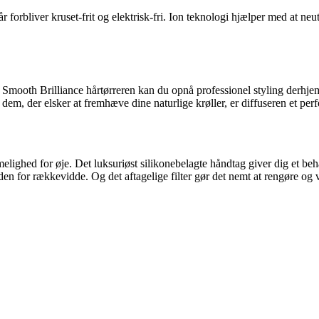
 forbliver kruset-frit og elektrisk-fri. Ion teknologi hjælper med at neutr
d Smooth Brilliance hårtørreren kan du opnå professionel styling derh
 dem, der elsker at fremhæve dine naturlige krøller, er diffuseren et perfek
ighed for øje. Det luksuriøst silikonebelagte håndtag giver dig et beha
 for rækkevidde. Og det aftagelige filter gør det nemt at rengøre og ve