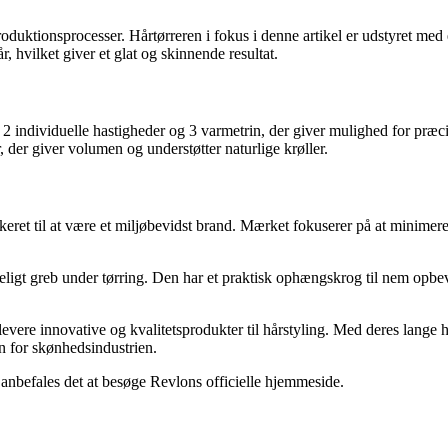
produktionsprocesser. Hårtørreren i fokus i denne artikel er udstyret med
, hvilket giver et glat og skinnende resultat.
individuelle hastigheder og 3 varmetrin, der giver mulighed for præcis t
, der giver volumen og understøtter naturlige krøller.
eret til at være et miljøbevidst brand. Mærket fokuserer på at minimer
ligt greb under tørring. Den har et praktisk ophængskrog til nem opbevar
t levere innovative og kvalitetsprodukter til hårstyling. Med deres lan
n for skønhedsindustrien.
 anbefales det at besøge Revlons officielle hjemmeside.