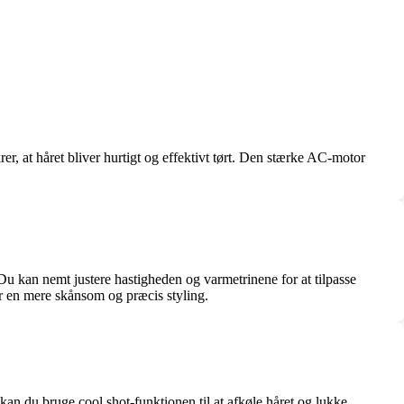
rer, at håret bliver hurtigt og effektivt tørt. Den stærke AC-motor
 Du kan nemt justere hastigheden og varmetrinene for at tilpasse
ler en mere skånsom og præcis styling.
 kan du bruge cool shot-funktionen til at afkøle håret og lukke