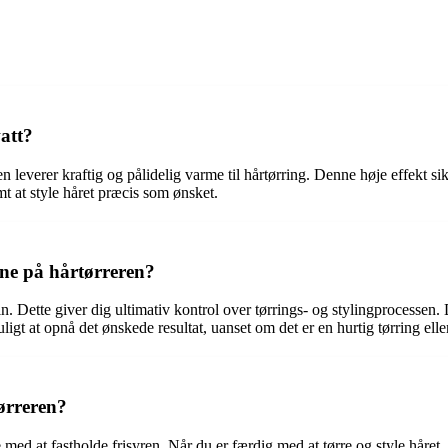
att?
n leverer kraftig og pålidelig varme til hårtørring. Denne høje effekt sik
t at style håret præcis som ønsket.
ne på hårtørreren?
n. Dette giver dig ultimativ kontrol over tørrings- og stylingprocessen.
ligt at opnå det ønskede resultat, uanset om det er en hurtig tørring el
ørreren?
 med at fastholde frisyren. Når du er færdig med at tørre og style håret,