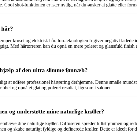
. Cool shot-funktionen er især nyttig, når du ønsker at glatte eller forme
 hår?
per kruset og elektrisk hår. Ion-teknologien frigiver negativt ladede ion
eagtigt. Med hårtørreren kan du opnå en mere poleret og glansfuld finish 
 hjælp af den ultra slimme fønnæb?
uligt at udføre professionel hårtørring derhjemme. Denne smalle munds
æbbet og opnå et glat og poleret resultat, ligesom i salonen.
men og understøtte mine naturlige krøller?
emhæve dine naturlige krøller. Diffuseren spreder luftstrømmen og redu
umen og skabe naturligt fyldige og definerede krøller. Dette er ideelt for