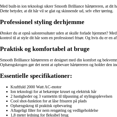
Med built-in ion teknologi sikrer Smooth Brilliance hårtørreren, at dit hår
Dette betyder, at dit hår vil se glat og skinnende ud, selv efter tørring.
Professionel styling derhjemme
Ønsker du at opnå salonresultater uden at skulle forlade hjemmet? Me
kontrol til at style dit hår som en professionel frisør. Og hvis du er en af
Praktisk og komfortabel at bruge
Smooth Brilliance hårtørreren er designet med din komfort og bekvemmel
Ophængskrogen gør det nemt at opbevare hårtørreren og holder den inden
Essentielle specifikationer:
Kraftfuld 2000 Watt AC-motor
Ion teknologi for at bekæmpe kruset og elektrisk hår
2 hastigheder og 3 varmetrin til tilpasning af stylingoplevelsen
Cool shot-funktion for at låse frisuren på plads
Ophængskrog til praktisk opbevaring
Aftageligt filter for nem rengøring og vedligeholdelse
1,8 meter ledning for fleksibel brug