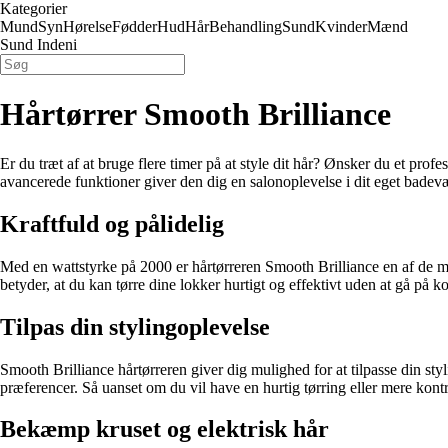
Kategorier
Mund
Syn
Hørelse
Fødder
Hud
Hår
Behandling
Sund
Kvinder
Mænd
Sund Indeni
Hårtørrer Smooth Brilliance
Er du træt af at bruge flere timer på at style dit hår? Ønsker du et pro
avancerede funktioner giver den dig en salonoplevelse i dit eget badevær
Kraftfuld og pålidelig
Med en wattstyrke på 2000 er hårtørreren Smooth Brilliance en af de me
betyder, at du kan tørre dine lokker hurtigt og effektivt uden at gå på 
Tilpas din stylingoplevelse
Smooth Brilliance hårtørreren giver dig mulighed for at tilpasse din sty
præferencer. Så uanset om du vil have en hurtig tørring eller mere kontro
Bekæmp kruset og elektrisk hår