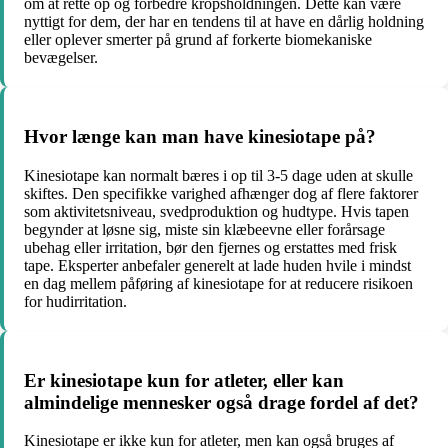
om at rette op og forbedre kropsholdningen. Dette kan være
nyttigt for dem, der har en tendens til at have en dårlig holdning
eller oplever smerter på grund af forkerte biomekaniske
bevægelser.
Hvor længe kan man have kinesiotape på?
Kinesiotape kan normalt bæres i op til 3-5 dage uden at skulle
skiftes. Den specifikke varighed afhænger dog af flere faktorer
som aktivitetsniveau, svedproduktion og hudtype. Hvis tapen
begynder at løsne sig, miste sin klæbeevne eller forårsage
ubehag eller irritation, bør den fjernes og erstattes med frisk
tape. Eksperter anbefaler generelt at lade huden hvile i mindst
en dag mellem påføring af kinesiotape for at reducere risikoen
for hudirritation.
Er kinesiotape kun for atleter, eller kan
almindelige mennesker også drage fordel af det?
Kinesiotape er ikke kun for atleter, men kan også bruges af