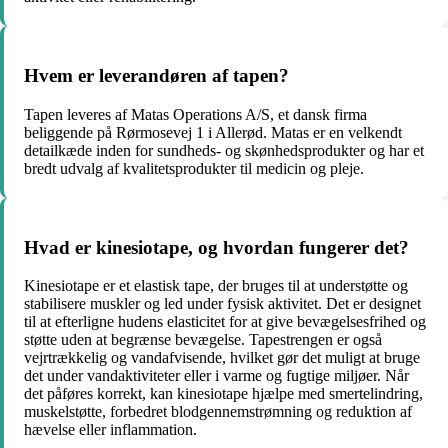
Hvem er leverandøren af tapen?
Tapen leveres af Matas Operations A/S, et dansk firma
beliggende på Rørmosevej 1 i Allerød. Matas er en velkendt
detailkæde inden for sundheds- og skønhedsprodukter og har et
bredt udvalg af kvalitetsprodukter til medicin og pleje.
Hvad er kinesiotape, og hvordan fungerer det?
Kinesiotape er et elastisk tape, der bruges til at understøtte og
stabilisere muskler og led under fysisk aktivitet. Det er designet
til at efterligne hudens elasticitet for at give bevægelsesfrihed og
støtte uden at begrænse bevægelse. Tapestrengen er også
vejrtrækkelig og vandafvisende, hvilket gør det muligt at bruge
det under vandaktiviteter eller i varme og fugtige miljøer. Når
det påføres korrekt, kan kinesiotape hjælpe med smertelindring,
muskelstøtte, forbedret blodgennemstrømning og reduktion af
hævelse eller inflammation.