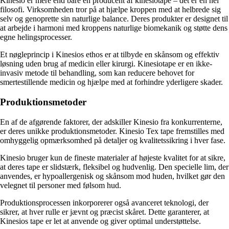
Kinesio er mere end bare en producent af kinesiotape – det er en hel
filosofi. Virksomheden tror på at hjælpe kroppen med at helbrede sig
selv og genoprette sin naturlige balance. Deres produkter er designet til
at arbejde i harmoni med kroppens naturlige biomekanik og støtte dens
egne helingsprocesser.
Et nøgleprincip i Kinesios ethos er at tilbyde en skånsom og effektiv
løsning uden brug af medicin eller kirurgi. Kinesiotape er en ikke-
invasiv metode til behandling, som kan reducere behovet for
smertestillende medicin og hjælpe med at forhindre yderligere skader.
Produktionsmetoder
En af de afgørende faktorer, der adskiller Kinesio fra konkurrenterne,
er deres unikke produktionsmetoder. Kinesio Tex tape fremstilles med
omhyggelig opmærksomhed på detaljer og kvalitetssikring i hver fase.
Kinesio bruger kun de fineste materialer af højeste kvalitet for at sikre,
at deres tape er slidstærk, fleksibel og hudvenlig. Den specielle lim, der
anvendes, er hypoallergenisk og skånsom mod huden, hvilket gør den
velegnet til personer med følsom hud.
Produktionsprocessen inkorporerer også avanceret teknologi, der
sikrer, at hver rulle er jævnt og præcist skåret. Dette garanterer, at
Kinesios tape er let at anvende og giver optimal understøttelse.