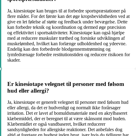
Ja, kinesiotape kan bruges til at forbedre sportspræstationer på
flere måder. For det første kan det øge kropsbevidstheden ved at
give en let følelse af støtte og feedback under bevægelse. Dette
kan forbedre teknik og koordination og dermed øge præcision
og effektivitet i sportsaktiviteter. Kinesiotape kan også hjælpe
med at reducere muskulær træthed og forsinke udviklingen af
muskelømhed, hvilket kan forlænge udholdenhed og ydeevne.
Endelig kan den forbedrede blodgennemstrømning og
lymfedrænage forbedre restitutionstiden og reducere risikoen for
skader.
Er kinesiotape velegnet til personer med følsom
hud eller allergi?
Ja, kinesiotape er generelt velegnet til personer med følsom hud
eller allergi, da det er hudvenligt og normalt ikke forårsager
irritation. Det er lavet af bomuldsmateriale med en akrylbaseret
klæbemiddel, der er beregnet til at være skånsomt mod huden.
Klæbemidlet er også vandbaseret, hvilket reducerer
sandsynligheden for allergiske reaktioner. Det anbefales dog
altid at foretage en hudtest inden brug, især hvis du tidligere har