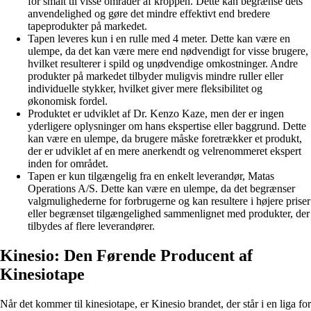
for smalt til visse områder af kroppen. Dette kan begrænse dets
anvendelighed og gøre det mindre effektivt end bredere
tapeprodukter på markedet.
Tapen leveres kun i en rulle med 4 meter. Dette kan være en
ulempe, da det kan være mere end nødvendigt for visse brugere,
hvilket resulterer i spild og unødvendige omkostninger. Andre
produkter på markedet tilbyder muligvis mindre ruller eller
individuelle stykker, hvilket giver mere fleksibilitet og
økonomisk fordel.
Produktet er udviklet af Dr. Kenzo Kaze, men der er ingen
yderligere oplysninger om hans ekspertise eller baggrund. Dette
kan være en ulempe, da brugere måske foretrækker et produkt,
der er udviklet af en mere anerkendt og velrenommeret ekspert
inden for området.
Tapen er kun tilgængelig fra en enkelt leverandør, Matas
Operations A/S. Dette kan være en ulempe, da det begrænser
valgmulighederne for forbrugerne og kan resultere i højere priser
eller begrænset tilgængelighed sammenlignet med produkter, der
tilbydes af flere leverandører.
Kinesio: Den Førende Producent af
Kinesiotape
Når det kommer til kinesiotape, er Kinesio brandet, der står i en liga for