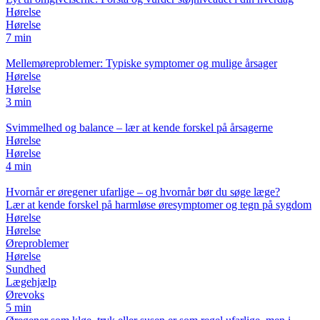
Hørelse
Hørelse
7 min
Mellemøreproblemer: Typiske symptomer og mulige årsager
Hørelse
Hørelse
3 min
Svimmelhed og balance – lær at kende forskel på årsagerne
Hørelse
Hørelse
4 min
Hvornår er øregener ufarlige – og hvornår bør du søge læge?
Lær at kende forskel på harmløse øresymptomer og tegn på sygdom
Hørelse
Hørelse
Øreproblemer
Hørelse
Sundhed
Lægehjælp
Ørevoks
5 min