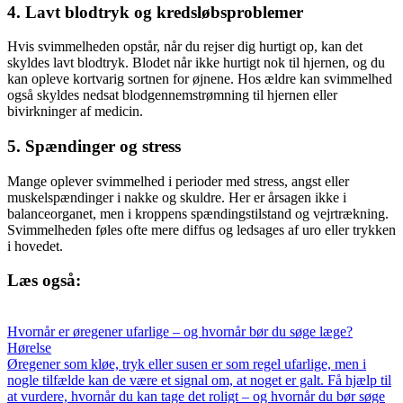
4.
Lavt blodtryk og kredsløbsproblemer
Hvis svimmelheden opstår, når du rejser dig hurtigt op, kan det
skyldes lavt blodtryk. Blodet når ikke hurtigt nok til hjernen, og du
kan opleve kortvarig sortnen for øjnene. Hos ældre kan svimmelhed
også skyldes nedsat blodgennemstrømning til hjernen eller
bivirkninger af medicin.
5.
Spændinger og stress
Mange oplever svimmelhed i perioder med stress, angst eller
muskelspændinger i nakke og skuldre. Her er årsagen ikke i
balanceorganet, men i kroppens spændingstilstand og vejrtrækning.
Svimmelheden føles ofte mere diffus og ledsages af uro eller trykken
i hovedet.
Læs også:
Hvornår er øregener ufarlige – og hvornår bør du søge læge?
Hørelse
Øregener som kløe, tryk eller susen er som regel ufarlige, men i
nogle tilfælde kan de være et signal om, at noget er galt. Få hjælp til
at vurdere, hvornår du kan tage det roligt – og hvornår du bør søge