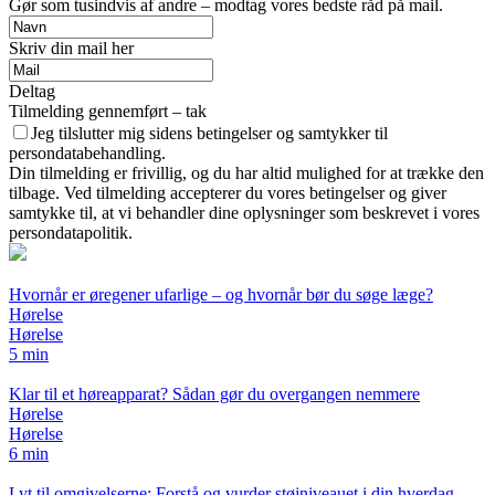
Gør som tusindvis af andre – modtag vores bedste råd på mail.
Skriv din mail her
Deltag
Tilmelding gennemført – tak
Jeg tilslutter mig sidens betingelser og samtykker til
persondatabehandling.
Din tilmelding er frivillig, og du har altid mulighed for at trække den
tilbage. Ved tilmelding accepterer du vores betingelser og giver
samtykke til, at vi behandler dine oplysninger som beskrevet i vores
persondatapolitik.
Hvornår er øregener ufarlige – og hvornår bør du søge læge?
Hørelse
Hørelse
5 min
Klar til et høreapparat? Sådan gør du overgangen nemmere
Hørelse
Hørelse
6 min
Lyt til omgivelserne: Forstå og vurder støjniveauet i din hverdag