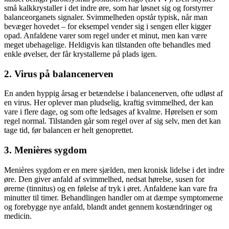
små kalkkrystaller i det indre øre, som har løsnet sig og forstyrrer
balanceorganets signaler. Svimmelheden opstår typisk, når man
bevæger hovedet – for eksempel vender sig i sengen eller kigger
opad. Anfaldene varer som regel under et minut, men kan være
meget ubehagelige. Heldigvis kan tilstanden ofte behandles med
enkle øvelser, der får krystallerne på plads igen.
2.
Virus på balancenerven
En anden hyppig årsag er betændelse i balancenerven, ofte udløst af
en virus. Her oplever man pludselig, kraftig svimmelhed, der kan
vare i flere dage, og som ofte ledsages af kvalme. Hørelsen er som
regel normal. Tilstanden går som regel over af sig selv, men det kan
tage tid, før balancen er helt genoprettet.
3.
Menières sygdom
Menières sygdom er en mere sjælden, men kronisk lidelse i det indre
øre. Den giver anfald af svimmelhed, nedsat hørelse, susen for
ørerne (tinnitus) og en følelse af tryk i øret. Anfaldene kan vare fra
minutter til timer. Behandlingen handler om at dæmpe symptomerne
og forebygge nye anfald, blandt andet gennem kostændringer og
medicin.