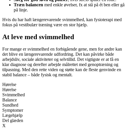
Træn balancen
med enkle øvelser, fx at stå på ét ben eller gå
på linje.
Hvis du har haft længerevarende svimmelhed, kan fysioterapi med
fokus på vestibulær træning være en stor hjælp.
At leve med svimmelhed
For mange er svimmelhed en forbigående gene, men for andre kan
det blive en længerevarende udfordring. Det kan påvirke både
arbejdsliv, sociale aktiviteter og selvtillid. Det vigtigste er at få en
klar diagnose og derefter arbejde målrettet med genoptræning og
tilpasning. Med den rette viden og støtte kan de fleste genvinde en
stabil balance – både fysisk og mentalt.
Hørelse
Hørelse
Svimmelhed
Balance
Sundhed
Symptomer
Lægehjælp
Del glæden
X