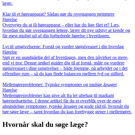
læge.
Klar til et høreapparat? Sådan gør du overgangen nemmere
Hørelse
Overvejer du at få høreapparat – eller har du lige fået et? Læs,
hvordan du gør overgangen lettere, lærer dit nye udstyr at kende og
får mest muligt ud af din forbedrede hørelse i hverdagen.
Lyt til omgivelserne: Forstå og vurder støjniveauet i din hverdag
Hørelse
Støj er en uundgåelig del af hverdagen, men den påvirker os mere,
end vi tror. Denne artikel guider dig til at forstå, måle og vurdere
støjniveauet i dine omgivelser – både hjemme, på arbejdet og i det
offentlige rum – så du kan finde balancen mellem lyd og stilhed.
Mellemøreproblemer: Typiske symptomer og mulige årsager
Hørelse
Mellemøreproblemer kan give alt fra let ubehag til markant
hørenedsættelse. I denne artikel får du et overblik over de mest
almindelige symptomer, typiske årsager og gode råd til, hvornår du
bør søge læge – samt hvordan du kan forebygge gener i mellemøret.
Hvornår skal du søge læge?