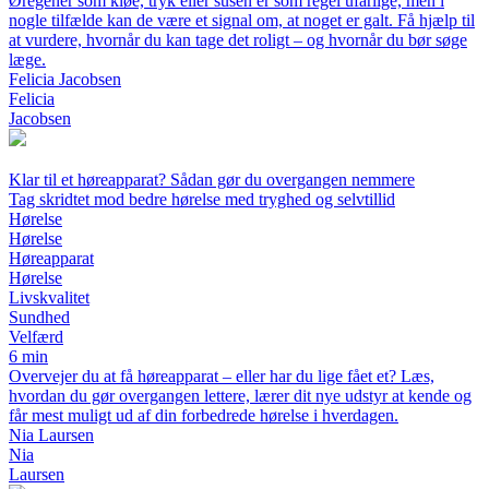
Øregener som kløe, tryk eller susen er som regel ufarlige, men i
nogle tilfælde kan de være et signal om, at noget er galt. Få hjælp til
at vurdere, hvornår du kan tage det roligt – og hvornår du bør søge
læge.
Felicia Jacobsen
Felicia
Jacobsen
Klar til et høreapparat? Sådan gør du overgangen nemmere
Tag skridtet mod bedre hørelse med tryghed og selvtillid
Hørelse
Hørelse
Høreapparat
Hørelse
Livskvalitet
Sundhed
Velfærd
6 min
Overvejer du at få høreapparat – eller har du lige fået et? Læs,
hvordan du gør overgangen lettere, lærer dit nye udstyr at kende og
får mest muligt ud af din forbedrede hørelse i hverdagen.
Nia Laursen
Nia
Laursen