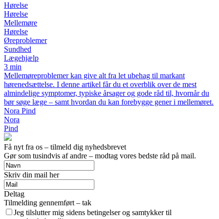
Hørelse
Hørelse
Mellemøre
Hørelse
Øreproblemer
Sundhed
Lægehjælp
3 min
Mellemøreproblemer kan give alt fra let ubehag til markant
hørenedsættelse. I denne artikel får du et overblik over de mest
almindelige symptomer, typiske årsager og gode råd til, hvornår du
bør søge læge – samt hvordan du kan forebygge gener i mellemøret.
Nora Pind
Nora
Pind
Få nyt fra os – tilmeld dig nyhedsbrevet
Gør som tusindvis af andre – modtag vores bedste råd på mail.
Skriv din mail her
Deltag
Tilmelding gennemført – tak
Jeg tilslutter mig sidens betingelser og samtykker til