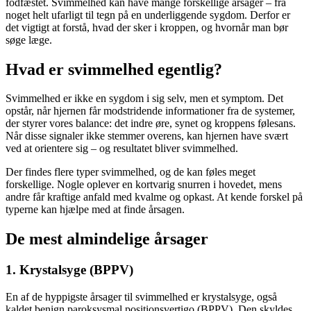
fodfæstet. Svimmelhed kan have mange forskellige årsager – fra
noget helt ufarligt til tegn på en underliggende sygdom. Derfor er
det vigtigt at forstå, hvad der sker i kroppen, og hvornår man bør
søge læge.
Hvad er svimmelhed egentlig?
Svimmelhed er ikke en sygdom i sig selv, men et symptom. Det
opstår, når hjernen får modstridende informationer fra de systemer,
der styrer vores balance: det indre øre, synet og kroppens følesans.
Når disse signaler ikke stemmer overens, kan hjernen have svært
ved at orientere sig – og resultatet bliver svimmelhed.
Der findes flere typer svimmelhed, og de kan føles meget
forskellige. Nogle oplever en kortvarig snurren i hovedet, mens
andre får kraftige anfald med kvalme og opkast. At kende forskel på
typerne kan hjælpe med at finde årsagen.
De mest almindelige årsager
1.
Krystalsyge (BPPV)
En af de hyppigste årsager til svimmelhed er krystalsyge, også
kaldet benign paroksysmal positionsvertigo (BPPV). Den skyldes