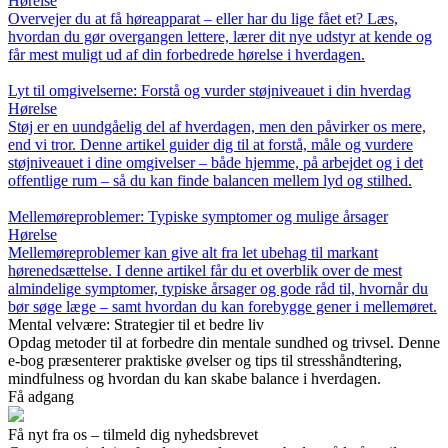
Hørelse
Overvejer du at få høreapparat – eller har du lige fået et? Læs,
hvordan du gør overgangen lettere, lærer dit nye udstyr at kende og
får mest muligt ud af din forbedrede hørelse i hverdagen.
Lyt til omgivelserne: Forstå og vurder støjniveauet i din hverdag
Hørelse
Støj er en uundgåelig del af hverdagen, men den påvirker os mere,
end vi tror. Denne artikel guider dig til at forstå, måle og vurdere
støjniveauet i dine omgivelser – både hjemme, på arbejdet og i det
offentlige rum – så du kan finde balancen mellem lyd og stilhed.
Mellemøreproblemer: Typiske symptomer og mulige årsager
Hørelse
Mellemøreproblemer kan give alt fra let ubehag til markant
hørenedsættelse. I denne artikel får du et overblik over de mest
almindelige symptomer, typiske årsager og gode råd til, hvornår du
bør søge læge – samt hvordan du kan forebygge gener i mellemøret.
Mental velvære: Strategier til et bedre liv
Opdag metoder til at forbedre din mentale sundhed og trivsel. Denne
e-bog præsenterer praktiske øvelser og tips til stresshåndtering,
mindfulness og hvordan du kan skabe balance i hverdagen.
Få adgang
Få nyt fra os – tilmeld dig nyhedsbrevet