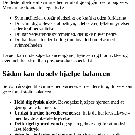
De fleste tilfælde af svimmelhed er ufarlige og går over af sig selv.
Men du bør kontakte læge, hvis:
Svimmelheden opstår pludseligt og kraftigt uden forklaring
Du samtidig oplever dobbeltsyn, talebesvær, føleforstyrrelser
eller kraftnedsættelse
Du har vedvarende svimmelhed, der ikke bliver bedre
Du har høretab eller kraftig tinnitus i forbindelse med
svimmelheden
Lægen kan undersøge balanceorganet, hørelsen og blodtrykket og
eventuelt henvise til en øre-næse-hals-specialist.
Sådan kan du selv hjælpe balancen
Selvom årsagen til svimmelhed varierer, er der flere ting, du selv kan
gøre for at støtte balancen:
Hold dig fysisk aktiv.
Bevægelse hjælper hjernen med at
genoptræne balancen.
Undgå hurtige hovedbevægelser
, hvis du har krystalsyge –
men lav de anbefalede øvelser.
Drik rigeligt med vand
og spis regelmæssigt for at undgå
lavt blodtryk.
Sørg for god søvn og pauser
, hvis stress spiller en rolle.