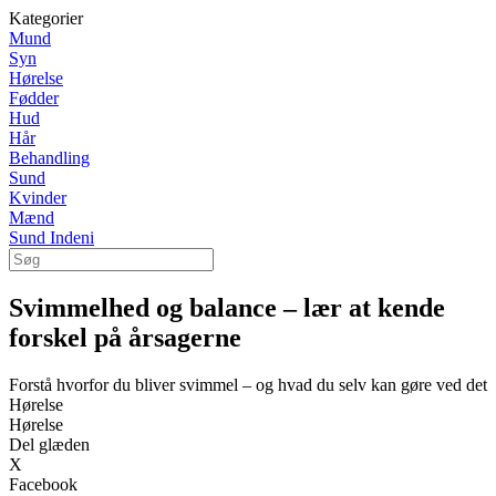
Kategorier
Mund
Syn
Hørelse
Fødder
Hud
Hår
Behandling
Sund
Kvinder
Mænd
Sund Indeni
Svimmelhed og balance – lær at kende
forskel på årsagerne
Forstå hvorfor du bliver svimmel – og hvad du selv kan gøre ved det
Hørelse
Hørelse
Del glæden
X
Facebook