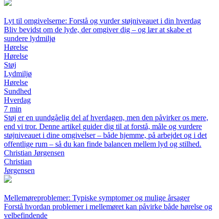
Lyt til omgivelserne: Forstå og vurder støjniveauet i din hverdag
Bliv bevidst om de lyde, der omgiver dig – og lær at skabe et
sundere lydmiljø
Hørelse
Hørelse
Støj
Lydmiljø
Hørelse
Sundhed
Hverdag
7 min
Støj er en uundgåelig del af hverdagen, men den påvirker os mere,
end vi tror. Denne artikel guider dig til at forstå, måle og vurdere
støjniveauet i dine omgivelser – både hjemme, på arbejdet og i det
offentlige rum – så du kan finde balancen mellem lyd og stilhed.
Christian Jørgensen
Christian
Jørgensen
Mellemøreproblemer: Typiske symptomer og mulige årsager
Forstå hvordan problemer i mellemøret kan påvirke både hørelse og
velbefindende