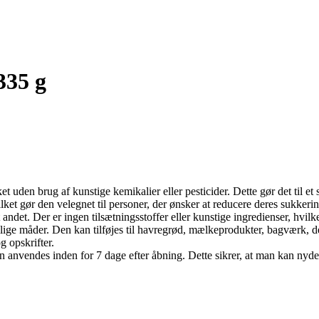
335 g
ket uden brug af kunstige kemikalier eller pesticider. Dette gør det til e
lket gør den velegnet til personer, der ønsker at reducere deres sukkerind
 andet. Der er ingen tilsætningsstoffer eller kunstige ingredienser, hvilk
ge måder. Den kan tilføjes til havregrød, mælkeprodukter, bagværk, des
g opskrifter.
kan anvendes inden for 7 dage efter åbning. Dette sikrer, at man kan n