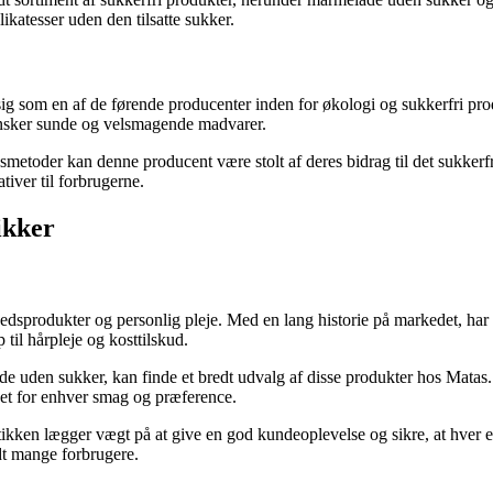
katesser uden den tilsatte sukker.
 som en af ​​de førende producenter inden for økologi og sukkerfri produ
 ønsker sunde og velsmagende madvarer.
etoder kan denne producent være stolt af deres bidrag til det sukkerfr
iver til forbrugerne.
ikker
nhedsprodukter og personlig pleje. Med en lang historie på markedet, ha
til hårpleje og kosttilskud.
e uden sukker, kan finde et bredt udvalg af disse produkter hos Matas.
get for enhver smag og præference.
ken lægger vægt på at give en god kundeoplevelse og sikre, at hver enke
ndt mange forbrugere.