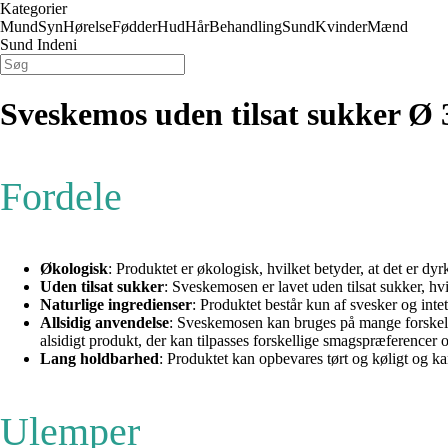
Kategorier
Mund
Syn
Hørelse
Fødder
Hud
Hår
Behandling
Sund
Kvinder
Mænd
Sund Indeni
Sveskemos uden tilsat sukker Ø 
Fordele
Økologisk
: Produktet er økologisk, hvilket betyder, at det er dyr
Uden tilsat sukker
: Sveskemosen er lavet uden tilsat sukker, hvi
Naturlige ingredienser
: Produktet består kun af svesker og intet
Allsidig anvendelse
: Sveskemosen kan bruges på mange forskelli
alsidigt produkt, der kan tilpasses forskellige smagspræferencer o
Lang holdbarhed
: Produktet kan opbevares tørt og køligt og 
Ulemper