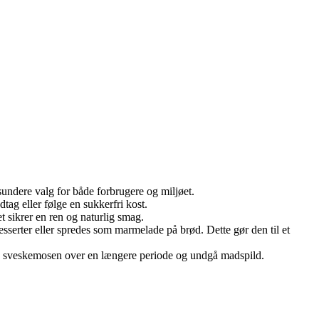
t sundere valg for både forbrugere og miljøet.
tag eller følge en sukkerfri kost.
et sikrer en ren og naturlig smag.
serter eller spredes som marmelade på brød. Dette gør den til et
yde sveskemosen over en længere periode og undgå madspild.