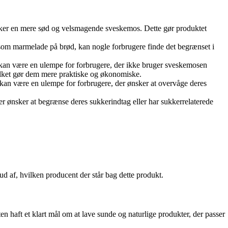
sker en mere sød og velsmagende sveskemos. Dette gør produktet
som marmelade på brød, kan nogle forbrugere finde det begrænset i
e kan være en ulempe for forbrugere, der ikke bruger sveskemosen
ilket gør dem mere praktiske og økonomiske.
kan være en ulempe for forbrugere, der ønsker at overvåge deres
r ønsker at begrænse deres sukkerindtag eller har sukkerrelaterede
d af, hvilken producent der står bag dette produkt.
en haft et klart mål om at lave sunde og naturlige produkter, der passer