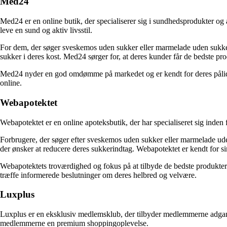
Med24
Med24 er en online butik, der specialiserer sig i sundhedsprodukter og 
leve en sund og aktiv livsstil.
For dem, der søger sveskemos uden sukker eller marmelade uden sukker, 
sukker i deres kost. Med24 sørger for, at deres kunder får de bedste 
Med24 nyder en god omdømme på markedet og er kendt for deres pålidel
online.
Webapotektet
Webapotektet er en online apoteksbutik, der har specialiseret sig inden
Forbrugere, der søger efter sveskemos uden sukker eller marmelade uden
der ønsker at reducere deres sukkerindtag. Webapotektet er kendt for s
Webapotektets troværdighed og fokus på at tilbyde de bedste produkter
træffe informerede beslutninger om deres helbred og velvære.
Luxplus
Luxplus er en eksklusiv medlemsklub, der tilbyder medlemmerne adgang t
medlemmerne en premium shoppingoplevelse.