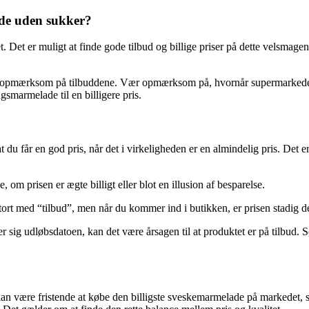
ade uden sukker?
Det er muligt at finde gode tilbud og billige priser på dette velsmagen
e opmærksom på tilbuddene. Vær opmærksom på, hvornår supermarkedet ell
smarmelade til en billigere pris.
t du får en god pris, når det i virkeligheden er en almindelig pris. Det 
, om prisen er ægte billigt eller blot en illusion af besparelse.
tort med “tilbud”, men når du kommer ind i butikken, er prisen stadig 
udløbsdatoen, kan det være årsagen til at produktet er på tilbud. Sør
det kan være fristende at købe den billigste sveskemarmelade på markede