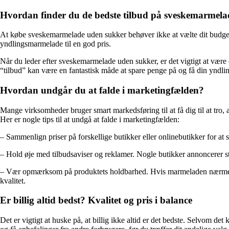
Hvordan finder du de bedste tilbud på sveskemarmel
At købe sveskemarmelade uden sukker behøver ikke at vælte dit budget. 
yndlingsmarmelade til en god pris.
Når du leder efter sveskemarmelade uden sukker, er det vigtigt at vær
“tilbud” kan være en fantastisk måde at spare penge på og få din yndling
Hvordan undgår du at falde i marketingfælden?
Mange virksomheder bruger smart markedsføring til at få dig til at tro, a
Her er nogle tips til at undgå at falde i marketingfælden:
– Sammenlign priser på forskellige butikker eller onlinebutikker for at se
– Hold øje med tilbudsaviser og reklamer. Nogle butikker annoncerer s
– Vær opmærksom på produktets holdbarhed. Hvis marmeladen nærmer sig 
kvalitet.
Er billig altid bedst? Kvalitet og pris i balance
Det er vigtigt at huske på, at billig ikke altid er det bedste. Selvom 