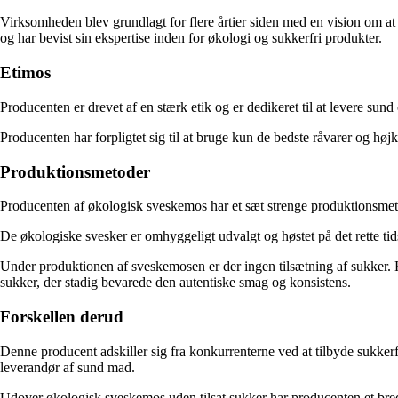
Virksomheden blev grundlagt for flere årtier siden med en vision om 
og har bevist sin ekspertise inden for økologi og sukkerfri produkter.
Etimos
Producenten er drevet af en stærk etik og er dedikeret til at levere su
Producenten har forpligtet sig til at bruge kun de bedste råvarer og hø
Produktionsmetoder
Producenten af økologisk sveskemos har et sæt strenge produktionsmetode
De økologiske svesker er omhyggeligt udvalgt og høstet på det rette tid
Under produktionen af ​​sveskemosen er der ingen tilsætning af sukker.
sukker, der stadig bevarede den autentiske smag og konsistens.
Forskellen derud
Denne producent adskiller sig fra konkurrenterne ved at tilbyde sukkerfr
leverandør af sund mad.
Udover økologisk sveskemos uden tilsat sukker har producenten et bre