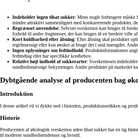
Indeholder ingen tilsat sukker
: Mens nogle forbrugere måske 
mindre attraktivt sammenlignet med konkurrerende produkter, der 
Begrænset anvendelse
: Selvom sveskemos kan bruges til forsk
forhold til andre frugtmoser, der kan bruges til en bredere vifte af 
Kort holdbarhed efter åbning
: Efter åbning skal produktet op
regelmæssigt eller kun ønsker at bruge det i små mængder. Andr
Ingen oplysninger om fedtindhold
: Produktinformationen angi
fedtindtag eller har specifikke kostbehov.
Relativt højt indhold af sukkerarter
: Sveskemosen indeholder 2
sundhedsmæssige bekymringer. Andre produkter på markedet kan ha
Dybtgående analyse af producenten bag øko
Introduktion
I denne artikel vil vi dykke ned i historien, produktionsetikken og pro
Historie
Producenten af økologisk sveskemos uden tilsat sukker har en rig histor
til moderne sundhedstendenser og livsstil.