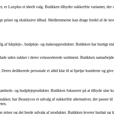
 er Luxplus et ideelt valg. Butikken tilbyder sukkerfrie varianter, de
ge priser og eksklusive tilbud. Medlemmerne kan drage fordel af de lave
lg af hårpleje-, hudpleje- og makeupprodukter. Butikken har hurtigt etab
de uden sukker i deres velassorterede sortiment. Butikken samarbejder 
 Deres dedikerede personale er altid klar til at hjælpe kunderne og giv
skønheds- og hudplejeprodukter. Butikken fokuserer på at tilbyde sine k
kker, har Beautycos et udvalg af sukkerfrie alternativer, der passer ti
eten.
iser og det brede udvalg af produkter. Butikken leverer hurtigt og tilb