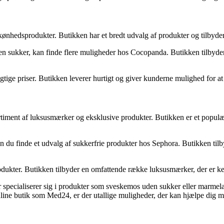
kønhedsprodukter. Butikken har et bredt udvalg af produkter og tilbyder
 sukker, kan finde flere muligheder hos Cocopanda. Butikken tilbyder su
tige priser. Butikken leverer hurtigt og giver kunderne mulighed for at
ortiment af luksusmærker og eksklusive produkter. Butikken er et populæ
u finde et udvalg af sukkerfrie produkter hos Sephora. Butikken tilbyd
rodukter. Butikken tilbyder en omfattende række luksusmærker, der er ke
r specialiserer sig i produkter som sveskemos uden sukker eller marmel
line butik som Med24, er der utallige muligheder, der kan hjælpe dig m