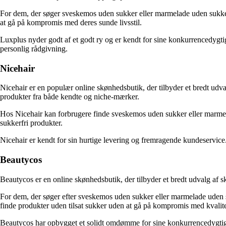
For dem, der søger sveskemos uden sukker eller marmelade uden sukker,
at gå på kompromis med deres sunde livsstil.
Luxplus nyder godt af et godt ry og er kendt for sine konkurrencedygti
personlig rådgivning.
Nicehair
Nicehair er en populær online skønhedsbutik, der tilbyder et bredt udva
produkter fra både kendte og niche-mærker.
Hos Nicehair kan forbrugere finde sveskemos uden sukker eller marmela
sukkerfri produkter.
Nicehair er kendt for sin hurtige levering og fremragende kundeservice.
Beautycos
Beautycos er en online skønhedsbutik, der tilbyder et bredt udvalg af 
For dem, der søger efter sveskemos uden sukker eller marmelade uden su
finde produkter uden tilsat sukker uden at gå på kompromis med kvalit
Beautycos har opbygget et solidt omdømme for sine konkurrencedygtige pr