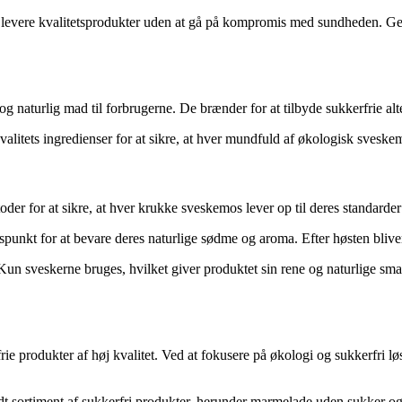
at levere kvalitetsprodukter uden at gå på kompromis med sundheden. 
nd og naturlig mad til forbrugerne. De brænder for at tilbyde sukkerfrie
jkvalitets ingredienser for at sikre, at hver mundfuld af økologisk sves
r for at sikre, at hver krukke sveskemos lever op til deres standarder 
spunkt for at bevare deres naturlige sødme og aroma. Efter høsten blive
 Kun sveskerne bruges, hvilket giver produktet sin rene og naturlige sm
ie produkter af høj kvalitet. Ved at fokusere på økologi og sukkerfri lø
dt sortiment af sukkerfri produkter, herunder marmelade uden sukker o