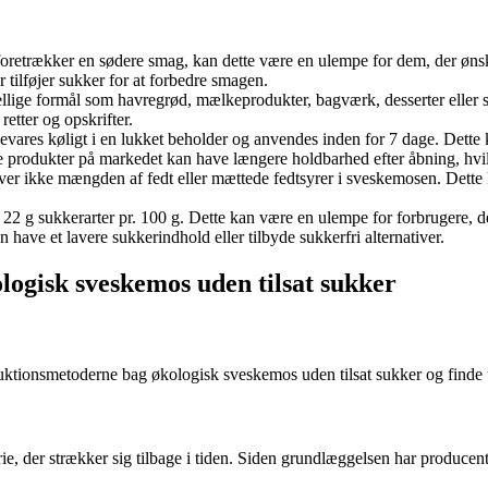
foretrækker en sødere smag, kan dette være en ulempe for dem, der øn
tilføjer sukker for at forbedre smagen.
ellige formål som havregrød, mælkeprodukter, bagværk, desserter eller 
retter og opskrifter.
bevares køligt i en lukket beholder og anvendes inden for 7 dage. Dett
e produkter på markedet kan have længere holdbarhed efter åbning, hv
ver ikke mængden af fedt eller mættede fedtsyrer i sveskemosen. Dette 
2 g sukkerarter pr. 100 g. Dette kan være en ulempe for forbrugere, de
ve et lavere sukkerindhold eller tilbyde sukkerfri alternativer.
logisk sveskemos uden tilsat sukker
duktionsmetoderne bag økologisk sveskemos uden tilsat sukker og finde u
ie, der strækker sig tilbage i tiden. Siden grundlæggelsen har producent