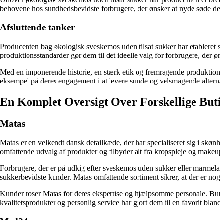
behovene hos sundhedsbevidste forbrugere, der ønsker at nyde søde deli
Afsluttende tanker
Producenten bag økologisk sveskemos uden tilsat sukker har etableret sig
produktionsstandarder gør dem til det ideelle valg for forbrugere, der
Med en imponerende historie, en stærk etik og fremragende produktionsm
eksempel på deres engagement i at levere sunde og velsmagende alternat
En Komplet Oversigt Over Forskellige But
Matas
Matas er en velkendt dansk detailkæde, der har specialiseret sig i skø
omfattende udvalg af produkter og tilbyder alt fra kropspleje og makeup 
Forbrugere, der er på udkig efter sveskemos uden sukker eller marmelad
sukkerbevidste kunder. Matas omfattende sortiment sikrer, at der er no
Kunder roser Matas for deres ekspertise og hjælpsomme personale. Butik
kvalitetsprodukter og personlig service har gjort dem til en favorit bla