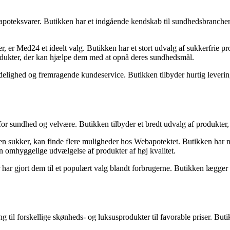
apoteksvarer. Butikken har et indgående kendskab til sundhedsbranchen o
er Med24 et ideelt valg. Butikken har et stort udvalg af sukkerfrie pro
produkter, der kan hjælpe dem med at opnå deres sundhedsmål.
ighed og fremragende kundeservice. Butikken tilbyder hurtig levering 
 for sundhed og velvære. Butikken tilbyder et bredt udvalg af produkter,
 sukker, kan finde flere muligheder hos Webapotektet. Butikken har nøj
in omhyggelige udvælgelse af produkter af høj kvalitet.
 har gjort dem til et populært valg blandt forbrugerne. Butikken lægge
il forskellige skønheds- og luksusprodukter til favorable priser. Butik