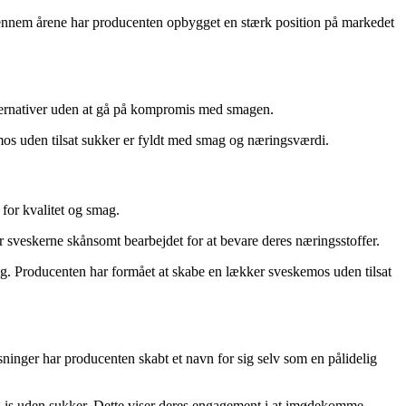
Gennem årene har producenten opbygget en stærk position på markedet
 alternativer uden at gå på kompromis med smagen.
kemos uden tilsat sukker er fyldt med smag og næringsværdi.
for kvalitet og smag.
r sveskerne skånsomt bearbejdet for at bevare deres næringsstoffer.
ag. Producenten har formået at skabe en lækker sveskemos uden tilsat
sninger har producenten skabt et navn for sig selv som en pålidelig
g is uden sukker. Dette viser deres engagement i at imødekomme