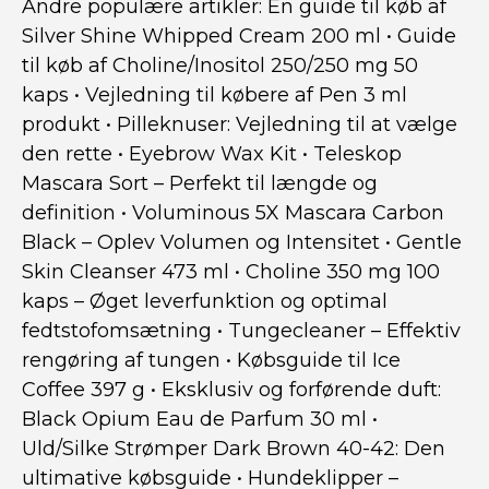
Andre populære artikler:
En guide til køb af
Silver Shine Whipped Cream 200 ml
•
Guide
til køb af Choline/Inositol 250/250 mg 50
kaps
•
Vejledning til købere af Pen 3 ml
produkt
•
Pilleknuser: Vejledning til at vælge
den rette
•
Eyebrow Wax Kit
•
Teleskop
Mascara Sort – Perfekt til længde og
definition
•
Voluminous 5X Mascara Carbon
Black – Oplev Volumen og Intensitet
•
Gentle
Skin Cleanser 473 ml
•
Choline 350 mg 100
kaps – Øget leverfunktion og optimal
fedtstofomsætning
•
Tungecleaner – Effektiv
rengøring af tungen
•
Købsguide til Ice
Coffee 397 g
•
Eksklusiv og forførende duft:
Black Opium Eau de Parfum 30 ml
•
Uld/Silke Strømper Dark Brown 40-42: Den
ultimative købsguide
•
Hundeklipper –