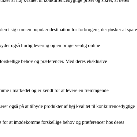
ter af høj kvalitet til konkurrencedygtige priser og sikrer, at deres
ret sig som en populær destination for forbrugere, der ønsker at spare
yder også hurtig levering og en brugervenlig online
r forskellige behov og præferencer. Med deres eksklusive
ømme i markedet og er kendt for at levere en fremragende
er også på at tilbyde produkter af høj kvalitet til konkurrencedygtige
ne for at imødekomme forskellige behov og præferencer hos deres