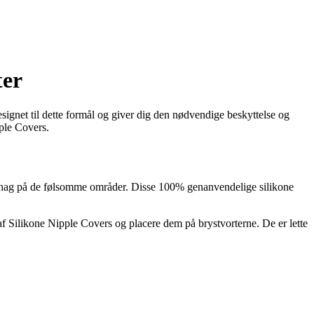
ter
esignet til dette formål og giver dig den nødvendige beskyttelse og
pple Covers.
behag på de følsomme områder. Disse 100% genanvendelige silikone
af Silikone Nipple Covers og placere dem på brystvorterne. De er lette