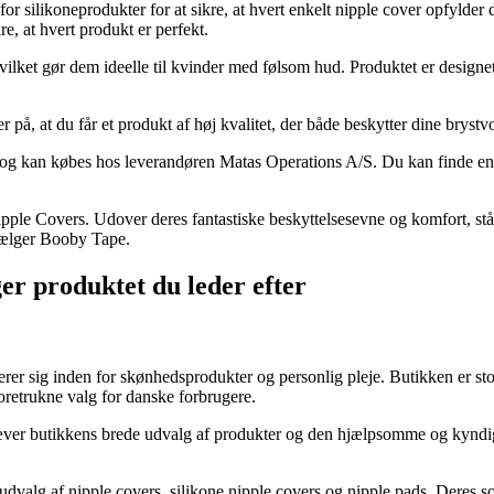
or silikoneprodukter for at sikre, at hvert enkelt nipple cover opfylder
re, at hvert produkt er perfekt.
lket gør dem ideelle til kvinder med følsom hud. Produktet er designet 
 at du får et produkt af høj kvalitet, der både beskytter dine brystvort
. og kan købes hos leverandøren Matas Operations A/S. Du kan finde en
ipple Covers. Udover deres fantastiske beskyttelsesevne og komfort, s
 vælger Booby Tape.
er produktet du leder efter
er sig inden for skønhedsprodukter og personlig pleje. Butikken er stolt
foretrukne valg for danske forbrugere.
æver butikkens brede udvalg af produkter og den hjælpsomme og kyndig
de udvalg af nipple covers, silikone nipple covers og nipple pads. Dere