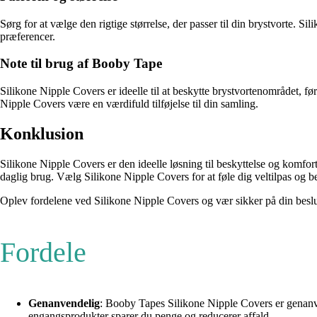
Sørg for at vælge den rigtige størrelse, der passer til din brystvorte. 
præferencer.
Note til brug af Booby Tape
Silikone Nipple Covers er ideelle til at beskytte brystvortenområdet,
Nipple Covers være en værdifuld tilføjelse til din samling.
Konklusion
Silikone Nipple Covers er den ideelle løsning til beskyttelse og komfor
daglig brug. Vælg Silikone Nipple Covers for at føle dig veltilpas og b
Oplev fordelene ved Silikone Nipple Covers og vær sikker på din beslut
Fordele
Genanvendelig
: Booby Tapes Silikone Nipple Covers er genanv
engangsprodukter sparer du penge og reducerer affald.