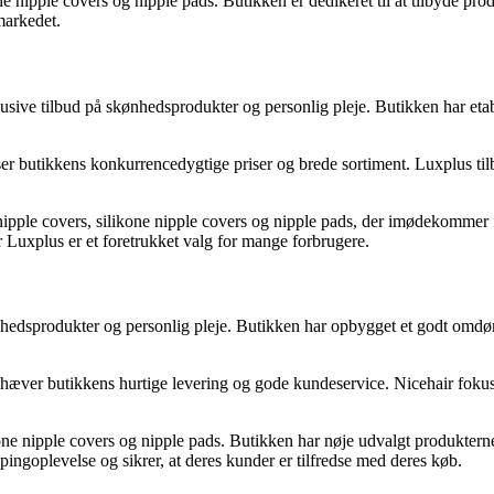
nipple covers og nipple pads. Butikken er dedikeret til at tilbyde produk
markedet.
ve tilbud på skønhedsprodukter og personlig pleje. Butikken har etable
r butikkens konkurrencedygtige priser og brede sortiment. Luxplus tilb
af nipple covers, silikone nipple covers og nipple pads, der imødekomme
 Luxplus er et foretrukket valg for mange forbrugere.
kønhedsprodukter og personlig pleje. Butikken har opbygget et godt omd
æver butikkens hurtige levering og gode kundeservice. Nicehair fokuser
kone nipple covers og nipple pads. Butikken har nøje udvalgt produkter
pingoplevelse og sikrer, at deres kunder er tilfredse med deres køb.