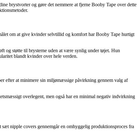
dine brystvorter og gøre det nemmere at fjerne Booby Tape over dette
ktionsmetoder.
målet om at give kvinder selvtillid og komfort har Booby Tape hurtigt
ft og støtte til brysterne uden at være synlig under tøjet. Hun
laritet blandt kvinder over hele verden.
er efter at minimere sin miljømæssige påvirkning gennem valg af
litetsmæssigt overlegent, men også har en minimal negativ indvirkning
ert sæt nipple covers gennemgår en omhyggelig produktionsproces fra