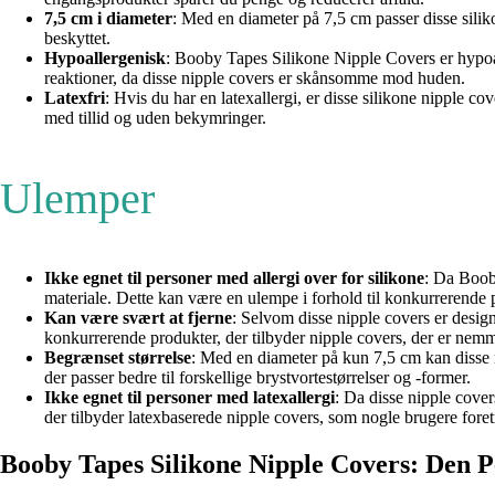
7,5 cm i diameter
: Med en diameter på 7,5 cm passer disse siliko
beskyttet.
Hypoallergenisk
: Booby Tapes Silikone Nipple Covers er hypoall
reaktioner, da disse nipple covers er skånsomme mod huden.
Latexfri
: Hvis du har en latexallergi, er disse silikone nipple c
med tillid og uden bekymringer.
Ulemper
Ikke egnet til personer med allergi over for silikone
: Da Booby
materiale. Dette kan være en ulempe i forhold til konkurrerende 
Kan være svært at fjerne
: Selvom disse nipple covers er design
konkurrerende produkter, der tilbyder nipple covers, der er nemmer
Begrænset størrelse
: Med en diameter på kun 7,5 cm kan disse ni
der passer bedre til forskellige brystvortestørrelser og -former.
Ikke egnet til personer med latexallergi
: Da disse nipple cover
der tilbyder latexbaserede nipple covers, som nogle brugere foret
Booby Tapes Silikone Nipple Covers: Den Pe