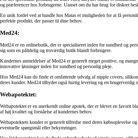
og præferencer hos forbrugerne. Uanset om du har brug for diskret besky
En unik fordel ved at handle hos Matas er muligheden for at få personlig
perfekte produkt, der passer til dine behov.
Med24:
Med24 er en onlinebutik, der er specialiseret inden for sundhed og perso
sig som en pålidelig og troværdig butik blandt forbrugere.
Kundernes anmeldelser af Med24 er generelt meget positive, og mange f
innovative løsninger inden for sundhed og personlig pleje.
Hos Med24 kan du finde et omfattende udvalg af nipple covers, silikon
deres kunder. Med24 tilbyder også hurtig levering og en brugervenlig 
Webapotektet:
Webapotektet er en anerkendt online apotek, der er blevet en favorit b
af høj kvalitet og forståelse af kundernes behov.
Webapotektets kunder er generelt tilfredse med deres købsoplevelse og p
eventuelle spørgsmål eller bekymringer.