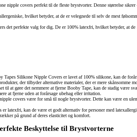
ne nipple covers perfekt til de fleste brystvorter. Denne størrelse sikr
ergeniske, hvilket betyder, at de er velegnede til selv de mest følsom
overs det perfekte valg for dig. De er 100% latexfri, hvilket betyder, at
 Tapes Silikone Nipple Covers er lavet af 100% silikone, kan de forårsag
produkter, der tilbyder alternative materialer, der er mere skånsomme 
et til at gøre det nemmere at fjerne Booby Tape, kan de stadig være svær
e at fjerne uden at forårsage ubehag eller irritation.
pple covers være for små til nogle brystvorter. Dette kan være en ulempe
s er latexfri, kan de være et godt alternativ for personer med latexaller
rækker på grund af deres elasticitet og komfort.
rfekte Beskyttelse til Brystvorterne