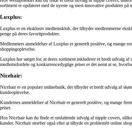
Hos Webapotektet kan du finde et bredt udvalg af nipple covers, silikone 
sortiment er opdateret med de nyeste og mest innovative produkter på 
Luxplus:
Luxplus er en eksklusiv medlemsklub, der tilbyder medlemmerne eksklusi
penge på deres favoritprodukter.
Medlemmers anmeldelser af Luxplus er generelt positive, og mange rose
shoppingoplevelse.
Luxplus har sørget for, at deres sortiment inkluderer et bredt udvalg 
medlemsfordele og konkurrencedygtige priser er det nemt at se, hvorfor
Nicehair:
Nicehair er en populær onlinebutik, der tilbyder et bredt udvalg af s
kundeoplevelse.
Kundernes anmeldelser af Nicehair er generelt positive, og mange fremh
priser.
Hos Nicehair kan du finde et omfattende udvalg af nipple covers, sili
kunder. Nicehair stræber også efter at tilbyde en problemfri online shop