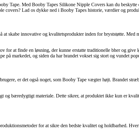
r Booby Tape. Med Booby Tapes Silikone Nipple Covers kan du beskytte 
le covers? Lad os dykke ned i Booby Tapes historie, værdier og produ
på at skabe innovative og kvalitetsprodukter inden for bryststøtte. Med 
for at finde en løsning, der kunne erstatte traditionelle bher og give lø
pe på markedet, og siden da har brandet vokset sig stort og vundet popu
brugere, er det også noget, som Booby Tape vægter højt. Brandet stræb
gt og bæredygtigt materiale. Dette sikrer, at produktet ikke kun er kva
produktionsmetoder for at sikre den bedste kvalitet og holdbarhed. Hv