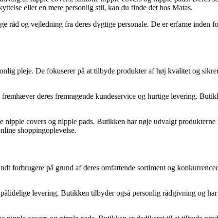
ttelse eller en mere personlig stil, kan du finde det hos Matas.
e råd og vejledning fra deres dygtige personale. De er erfarne inden for
nlig pleje. De fokuserer på at tilbyde produkter af høj kvalitet og sikr
remhæver deres fremragende kundeservice og hurtige levering. Butikken
e nipple covers og nipple pads. Butikken har nøje udvalgt produkterne 
online shoppingoplevelse.
landt forbrugere på grund af deres omfattende sortiment og konkurrence
ålidelige levering. Butikken tilbyder også personlig rådgivning og har e