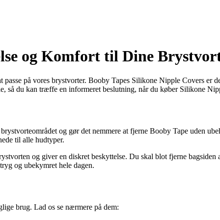
lse og Komfort til Dine Brystvor
å at passe på vores brystvorter. Booby Tapes Silikone Nipple Covers er d
le, så du kan træffe en informeret beslutning, når du køber Silikone Ni
tte brystvorteområdet og gør det nemmere at fjerne Booby Tape uden u
ede til alle hudtyper.
stvorten og giver en diskret beskyttelse. Du skal blot fjerne bagsiden 
g tryg og ubekymret hele dagen.
daglige brug. Lad os se nærmere på dem: