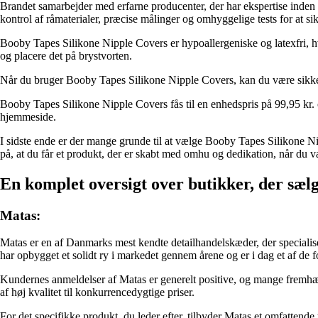
Brandet samarbejder med erfarne producenter, der har ekspertise inden f
kontrol af råmaterialer, præcise målinger og omhyggelige tests for at sik
Booby Tapes Silikone Nipple Covers er hypoallergeniske og latexfri, hvi
og placere det på brystvorten.
Når du bruger Booby Tapes Silikone Nipple Covers, kan du være sikker på,
Booby Tapes Silikone Nipple Covers fås til en enhedspris på 99,95 kr
hjemmeside.
I sidste ende er der mange grunde til at vælge Booby Tapes Silikone N
på, at du får et produkt, der er skabt med omhu og dedikation, når du
En komplet oversigt over butikker, der sælg
Matas:
Matas er en af Danmarks mest kendte detailhandelskæder, der specialiser
har opbygget et solidt ry i markedet gennem årene og er i dag et af de 
Kundernes anmeldelser af Matas er generelt positive, og mange fremh
af høj kvalitet til konkurrencedygtige priser.
For det specifikke produkt, du leder efter, tilbyder Matas et omfatten