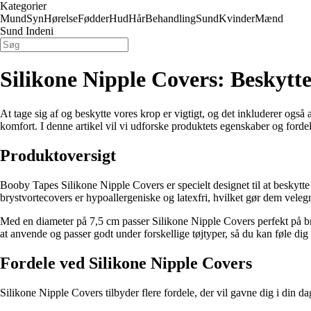
Kategorier
Mund
Syn
Hørelse
Fødder
Hud
Hår
Behandling
Sund
Kvinder
Mænd
Sund Indeni
Silikone Nipple Covers: Beskytte
At tage sig af og beskytte vores krop er vigtigt, og det inkluderer ogs
komfort. I denne artikel vil vi udforske produktets egenskaber og forde
Produktoversigt
Booby Tapes Silikone Nipple Covers er specielt designet til at besky
brystvortecovers er hypoallergeniske og latexfri, hvilket gør dem velegn
Med en diameter på 7,5 cm passer Silikone Nipple Covers perfekt på bry
at anvende og passer godt under forskellige tøjtyper, så du kan føle di
Fordele ved Silikone Nipple Covers
Silikone Nipple Covers tilbyder flere fordele, der vil gavne dig i din 