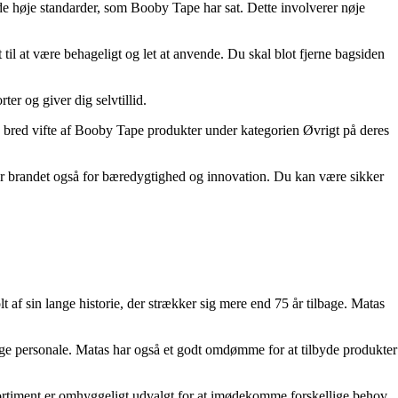
 de høje standarder, som Booby Tape har sat. Dette involverer nøje
til at være behageligt og let at anvende. Du skal blot fjerne bagsiden
er og giver dig selvtillid.
 bred vifte af Booby Tape produkter under kategorien Øvrigt på deres
tår brandet også for bæredygtighed og innovation. Du kan være sikker
 af sin lange historie, der strækker sig mere end 75 år tilbage. Matas
e personale. Matas har også et godt omdømme for at tilbyde produkter
s sortiment er omhyggeligt udvalgt for at imødekomme forskellige behov