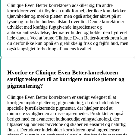
Clinique Even Better-korrektoren adskiller sig fra andre
korrektorer ved at tilbyde en unik formel, der ikke kun dækker
ujævnheder og mørke pletter, men også arbejder aktivt på at
lysne og forbedre hudens tilstand over tid. Denne korrektor er
udviklet med kraftige fugtgivende ingredienser og
antioxidantbeskyttelse, der nærer huden og holder den hydreret
hele dagen. Ved at bruge Clinique Even Better-korrektoren kan
du derfor ikke kun opnå en øjeblikkelig frisk og fejlfri hud, men
også langsigtet forbedring af hudens kvalitet.
Hvorfor er Clinique Even Better-korrektoren
særligt velegnet til at korrigere mørke pletter og
pigmentering?
Clinique Even Better-korrektoren er særligt velegnet til at
korrigere mørke pletter og pigmentering, da den indeholder
specielle lysreflekterende pigmenter, der hjælper med at
minimere synligheden af disse ujævnheder. Produktet er også
beriget med en avanceret hudtoneudjævningsteknologi, der
tilpasser sig hudens farvetone og skaber en ensartet og naturlig
finish. Derudover indeholder korrektoren også ingredienser