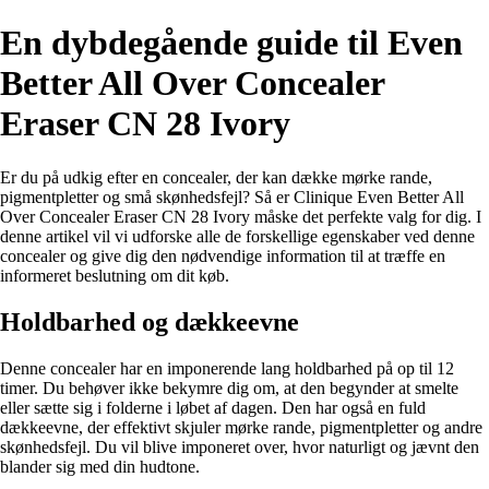
En dybdegående guide til Even
Better All Over Concealer
Eraser CN 28 Ivory
Er du på udkig efter en concealer, der kan dække mørke rande,
pigmentpletter og små skønhedsfejl? Så er Clinique Even Better All
Over Concealer Eraser CN 28 Ivory måske det perfekte valg for dig. I
denne artikel vil vi udforske alle de forskellige egenskaber ved denne
concealer og give dig den nødvendige information til at træffe en
informeret beslutning om dit køb.
Holdbarhed og dækkeevne
Denne concealer har en imponerende lang holdbarhed på op til 12
timer. Du behøver ikke bekymre dig om, at den begynder at smelte
eller sætte sig i folderne i løbet af dagen. Den har også en fuld
dækkeevne, der effektivt skjuler mørke rande, pigmentpletter og andre
skønhedsfejl. Du vil blive imponeret over, hvor naturligt og jævnt den
blander sig med din hudtone.