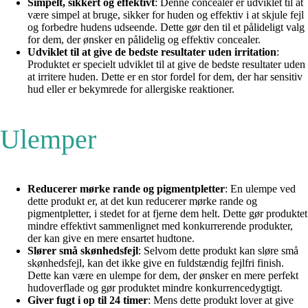
Simpelt, sikkert og effektivt
: Denne concealer er udviklet til at
være simpel at bruge, sikker for huden og effektiv i at skjule fejl
og forbedre hudens udseende. Dette gør den til et pålideligt valg
for dem, der ønsker en pålidelig og effektiv concealer.
Udviklet til at give de bedste resultater uden irritation
:
Produktet er specielt udviklet til at give de bedste resultater uden
at irritere huden. Dette er en stor fordel for dem, der har sensitiv
hud eller er bekymrede for allergiske reaktioner.
Ulemper
Reducerer mørke rande og pigmentpletter
: En ulempe ved
dette produkt er, at det kun reducerer mørke rande og
pigmentpletter, i stedet for at fjerne dem helt. Dette gør produktet
mindre effektivt sammenlignet med konkurrerende produkter,
der kan give en mere ensartet hudtone.
Slører små skønhedsfejl
: Selvom dette produkt kan sløre små
skønhedsfejl, kan det ikke give en fuldstændig fejlfri finish.
Dette kan være en ulempe for dem, der ønsker en mere perfekt
hudoverflade og gør produktet mindre konkurrencedygtigt.
Giver fugt i op til 24 timer
: Mens dette produkt lover at give