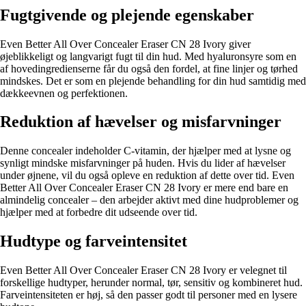
Fugtgivende og plejende egenskaber
Even Better All Over Concealer Eraser CN 28 Ivory giver
øjeblikkeligt og langvarigt fugt til din hud. Med hyaluronsyre som en
af hovedingredienserne får du også den fordel, at fine linjer og tørhed
mindskes. Det er som en plejende behandling for din hud samtidig med
dækkeevnen og perfektionen.
Reduktion af hævelser og misfarvninger
Denne concealer indeholder C-vitamin, der hjælper med at lysne og
synligt mindske misfarvninger på huden. Hvis du lider af hævelser
under øjnene, vil du også opleve en reduktion af dette over tid. Even
Better All Over Concealer Eraser CN 28 Ivory er mere end bare en
almindelig concealer – den arbejder aktivt med dine hudproblemer og
hjælper med at forbedre dit udseende over tid.
Hudtype og farveintensitet
Even Better All Over Concealer Eraser CN 28 Ivory er velegnet til
forskellige hudtyper, herunder normal, tør, sensitiv og kombineret hud.
Farveintensiteten er høj, så den passer godt til personer med en lysere