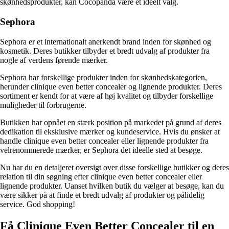
skønhedsprodukter, kan Cocopanda være et ideelt valg.
Sephora
Sephora er et internationalt anerkendt brand inden for skønhed og
kosmetik. Deres butikker tilbyder et bredt udvalg af produkter fra
nogle af verdens førende mærker.
Sephora har forskellige produkter inden for skønhedskategorien,
herunder clinique even better concealer og lignende produkter. Deres
sortiment er kendt for at være af høj kvalitet og tilbyder forskellige
muligheder til forbrugerne.
Butikken har opnået en stærk position på markedet på grund af deres
dedikation til eksklusive mærker og kundeservice. Hvis du ønsker at
handle clinique even better concealer eller lignende produkter fra
velrenommerede mærker, er Sephora det ideelle sted at besøge.
Nu har du en detaljeret oversigt over disse forskellige butikker og deres
relation til din søgning efter clinique even better concealer eller
lignende produkter. Uanset hvilken butik du vælger at besøge, kan du
være sikker på at finde et bredt udvalg af produkter og pålidelig
service. God shopping!
Få Clinique Even Better Concealer til en