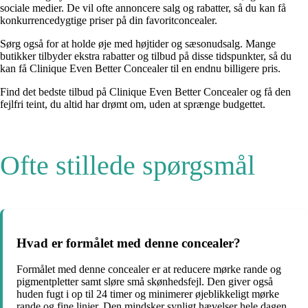
sociale medier. De vil ofte annoncere salg og rabatter, så du kan få
konkurrencedygtige priser på din favoritconcealer.
Sørg også for at holde øje med højtider og sæsonudsalg. Mange
butikker tilbyder ekstra rabatter og tilbud på disse tidspunkter, så du
kan få Clinique Even Better Concealer til en endnu billigere pris.
Find det bedste tilbud på Clinique Even Better Concealer og få den
fejlfri teint, du altid har drømt om, uden at sprænge budgettet.
Ofte stillede spørgsmål
Hvad er formålet med denne concealer?
Formålet med denne concealer er at reducere mørke rande og
pigmentpletter samt sløre små skønhedsfejl. Den giver også
huden fugt i op til 24 timer og minimerer øjeblikkeligt mørke
rande og fine linjer. Den mindsker synligt hævelser hele dagen