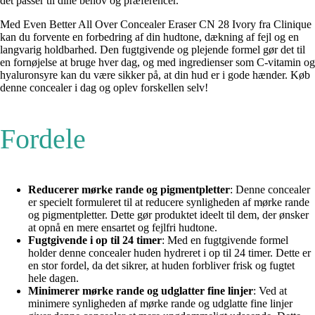
det passer til dine behov og præferencer.
Med Even Better All Over Concealer Eraser CN 28 Ivory fra Clinique
kan du forvente en forbedring af din hudtone, dækning af fejl og en
langvarig holdbarhed. Den fugtgivende og plejende formel gør det til
en fornøjelse at bruge hver dag, og med ingredienser som C-vitamin og
hyaluronsyre kan du være sikker på, at din hud er i gode hænder. Køb
denne concealer i dag og oplev forskellen selv!
Fordele
Reducerer mørke rande og pigmentpletter
: Denne concealer
er specielt formuleret til at reducere synligheden af mørke rande
og pigmentpletter. Dette gør produktet ideelt til dem, der ønsker
at opnå en mere ensartet og fejlfri hudtone.
Fugtgivende i op til 24 timer
: Med en fugtgivende formel
holder denne concealer huden hydreret i op til 24 timer. Dette er
en stor fordel, da det sikrer, at huden forbliver frisk og fugtet
hele dagen.
Minimerer mørke rande og udglatter fine linjer
: Ved at
minimere synligheden af mørke rande og udglatte fine linjer