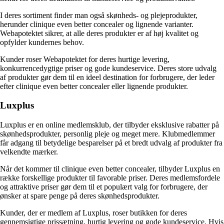
I deres sortiment finder man også skønheds- og plejeprodukter,
herunder clinique even better concealer og lignende varianter.
Webapotektet sikrer, at alle deres produkter er af høj kvalitet og
opfylder kundernes behov.
Kunder roser Webapotektet for deres hurtige levering,
konkurrencedygtige priser og gode kundeservice. Deres store udvalg
af produkter gør dem til en ideel destination for forbrugere, der leder
efter clinique even better concealer eller lignende produkter.
Luxplus
Luxplus er en online medlemsklub, der tilbyder eksklusive rabatter på
skønhedsprodukter, personlig pleje og meget mere. Klubmedlemmer
får adgang til betydelige besparelser på et bredt udvalg af produkter fra
velkendte mærker.
Når det kommer til clinique even better concealer, tilbyder Luxplus en
række forskellige produkter til favorable priser. Deres medlemsfordele
og attraktive priser gør dem til et populært valg for forbrugere, der
ønsker at spare penge på deres skønhedsprodukter.
Kunder, der er medlem af Luxplus, roser butikken for deres
gennemsigtige prissætning, hurtig levering og gode kundeservice. Hvis