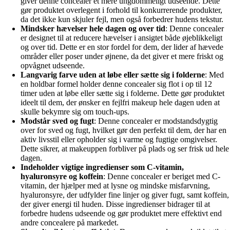
giver denne concealer et mere ungdommeligt udseende. Dette
gør produktet overlegent i forhold til konkurrerende produkter,
da det ikke kun skjuler fejl, men også forbedrer hudens tekstur.
Mindsker hævelser hele dagen og over tid
: Denne concealer
er designet til at reducere hævelser i ansigtet både øjeblikkeligt
og over tid. Dette er en stor fordel for dem, der lider af hævede
områder eller poser under øjnene, da det giver et mere friskt og
opvågnet udseende.
Langvarig farve uden at løbe eller sætte sig i folderne
: Med
en holdbar formel holder denne concealer sig flot i op til 12
timer uden at løbe eller sætte sig i folderne. Dette gør produktet
ideelt til dem, der ønsker en fejlfri makeup hele dagen uden at
skulle bekymre sig om touch-ups.
Modstår sved og fugt
: Denne concealer er modstandsdygtig
over for sved og fugt, hvilket gør den perfekt til dem, der har en
aktiv livsstil eller opholder sig i varme og fugtige omgivelser.
Dette sikrer, at makeuppen forbliver på plads og ser frisk ud hele
dagen.
Indeholder vigtige ingredienser som C-vitamin,
hyaluronsyre og koffein
: Denne concealer er beriget med C-
vitamin, der hjælper med at lysne og mindske misfarvning,
hyaluronsyre, der udfylder fine linjer og giver fugt, samt koffein,
der giver energi til huden. Disse ingredienser bidrager til at
forbedre hudens udseende og gør produktet mere effektivt end
andre concealere på markedet.