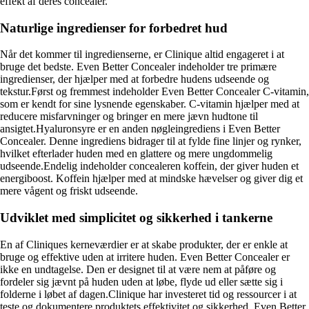
effekt af deres concealer.
Naturlige ingredienser for forbedret hud
Når det kommer til ingredienserne, er Clinique altid engageret i at
bruge det bedste. Even Better Concealer indeholder tre primære
ingredienser, der hjælper med at forbedre hudens udseende og
tekstur.Først og fremmest indeholder Even Better Concealer C-vitamin,
som er kendt for sine lysnende egenskaber. C-vitamin hjælper med at
reducere misfarvninger og bringer en mere jævn hudtone til
ansigtet.Hyaluronsyre er en anden nøgleingrediens i Even Better
Concealer. Denne ingrediens bidrager til at fylde fine linjer og rynker,
hvilket efterlader huden med en glattere og mere ungdommelig
udseende.Endelig indeholder concealeren koffein, der giver huden et
energiboost. Koffein hjælper med at mindske hævelser og giver dig et
mere vågent og friskt udseende.
Udviklet med simplicitet og sikkerhed i tankerne
En af Cliniques kerneværdier er at skabe produkter, der er enkle at
bruge og effektive uden at irritere huden. Even Better Concealer er
ikke en undtagelse. Den er designet til at være nem at påføre og
fordeler sig jævnt på huden uden at løbe, flyde ud eller sætte sig i
folderne i løbet af dagen.Clinique har investeret tid og ressourcer i at
teste og dokumentere produktets effektivitet og sikkerhed. Even Better