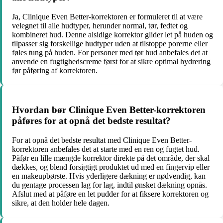
Ja, Clinique Even Better-korrektoren er formuleret til at være
velegnet til alle hudtyper, herunder normal, tør, fedtet og
kombineret hud. Denne alsidige korrektor glider let på huden og
tilpasser sig forskellige hudtyper uden at tilstoppe porerne eller
føles tung på huden. For personer med tør hud anbefales det at
anvende en fugtighedscreme først for at sikre optimal hydrering
før påføring af korrektoren.
Hvordan bør Clinique Even Better-korrektoren
påføres for at opnå det bedste resultat?
For at opnå det bedste resultat med Clinique Even Better-
korrektoren anbefales det at starte med en ren og fugtet hud.
Påfør en lille mængde korrektor direkte på det område, der skal
dækkes, og blend forsigtigt produktet ud med en fingervip eller
en makeupbørste. Hvis yderligere dækning er nødvendig, kan
du gentage processen lag for lag, indtil ønsket dækning opnås.
Afslut med at påføre en let pudder for at fiksere korrektoren og
sikre, at den holder hele dagen.