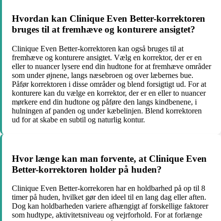
Hvordan kan Clinique Even Better-korrektoren
bruges til at fremhæve og konturere ansigtet?
Clinique Even Better-korrektoren kan også bruges til at
fremhæve og konturere ansigtet. Vælg en korrektor, der er en
eller to nuancer lysere end din hudtone for at fremhæve områder
som under øjnene, langs næsebroen og over læbernes bue.
Påfør korrektoren i disse områder og blend forsigtigt ud. For at
konturere kan du vælge en korrektor, der er en eller to nuancer
mørkere end din hudtone og påføre den langs kindbenene, i
hulningen af panden og under kæbelinjen. Blend korrektoren
ud for at skabe en subtil og naturlig kontur.
Hvor længe kan man forvente, at Clinique Even
Better-korrektoren holder på huden?
Clinique Even Better-korrekoren har en holdbarhed på op til 8
timer på huden, hvilket gør den ideel til en lang dag eller aften.
Dog kan holdbarheden variere afhængigt af forskellige faktorer
som hudtype, aktivitetsniveau og vejrforhold. For at forlænge