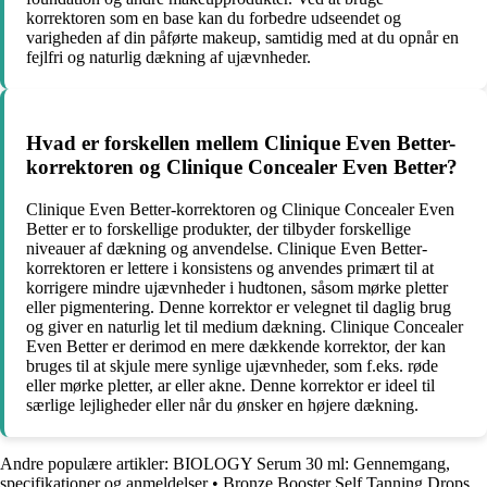
korrektoren som en base kan du forbedre udseendet og
varigheden af din påførte makeup, samtidig med at du opnår en
fejlfri og naturlig dækning af ujævnheder.
Hvad er forskellen mellem Clinique Even Better-
korrektoren og Clinique Concealer Even Better?
Clinique Even Better-korrektoren og Clinique Concealer Even
Better er to forskellige produkter, der tilbyder forskellige
niveauer af dækning og anvendelse. Clinique Even Better-
korrektoren er lettere i konsistens og anvendes primært til at
korrigere mindre ujævnheder i hudtonen, såsom mørke pletter
eller pigmentering. Denne korrektor er velegnet til daglig brug
og giver en naturlig let til medium dækning. Clinique Concealer
Even Better er derimod en mere dækkende korrektor, der kan
bruges til at skjule mere synlige ujævnheder, som f.eks. røde
eller mørke pletter, ar eller akne. Denne korrektor er ideel til
særlige lejligheder eller når du ønsker en højere dækning.
Andre populære artikler:
BIOLOGY Serum 30 ml: Gennemgang,
specifikationer og anmeldelser
•
Bronze Booster Self Tanning Drops