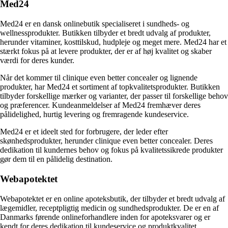
Med24
Med24 er en dansk onlinebutik specialiseret i sundheds- og
wellnessprodukter. Butikken tilbyder et bredt udvalg af produkter,
herunder vitaminer, kosttilskud, hudpleje og meget mere. Med24 har et
stærkt fokus på at levere produkter, der er af høj kvalitet og skaber
værdi for deres kunder.
Når det kommer til clinique even better concealer og lignende
produkter, har Med24 et sortiment af topkvalitetsprodukter. Butikken
tilbyder forskellige mærker og varianter, der passer til forskellige behov
og præferencer. Kundeanmeldelser af Med24 fremhæver deres
pålidelighed, hurtig levering og fremragende kundeservice.
Med24 er et ideelt sted for forbrugere, der leder efter
skønhedsprodukter, herunder clinique even better concealer. Deres
dedikation til kundernes behov og fokus på kvalitetssikrede produkter
gør dem til en pålidelig destination.
Webapotektet
Webapotektet er en online apoteksbutik, der tilbyder et bredt udvalg af
lægemidler, receptpligtig medicin og sundhedsprodukter. De er en af
Danmarks førende onlineforhandlere inden for apoteksvarer og er
kendt for deres dedikation til kundeservice og produktkvalitet.