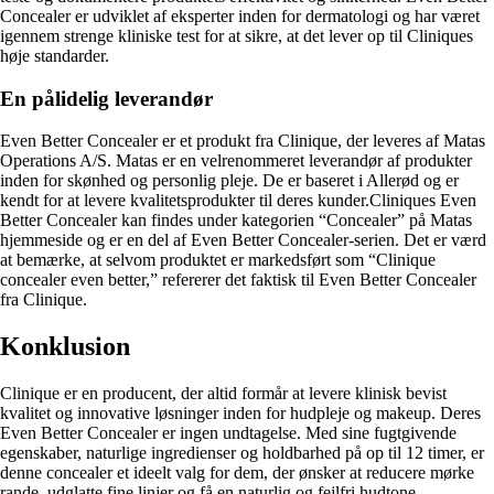
Concealer er udviklet af eksperter inden for dermatologi og har været
igennem strenge kliniske test for at sikre, at det lever op til Cliniques
høje standarder.
En pålidelig leverandør
Even Better Concealer er et produkt fra Clinique, der leveres af Matas
Operations A/S. Matas er en velrenommeret leverandør af produkter
inden for skønhed og personlig pleje. De er baseret i Allerød og er
kendt for at levere kvalitetsprodukter til deres kunder.Cliniques Even
Better Concealer kan findes under kategorien “Concealer” på Matas
hjemmeside og er en del af Even Better Concealer-serien. Det er værd
at bemærke, at selvom produktet er markedsført som “Clinique
concealer even better,” refererer det faktisk til Even Better Concealer
fra Clinique.
Konklusion
Clinique er en producent, der altid formår at levere klinisk bevist
kvalitet og innovative løsninger inden for hudpleje og makeup. Deres
Even Better Concealer er ingen undtagelse. Med sine fugtgivende
egenskaber, naturlige ingredienser og holdbarhed på op til 12 timer, er
denne concealer et ideelt valg for dem, der ønsker at reducere mørke
rande, udglatte fine linjer og få en naturlig og fejlfri hudtone.