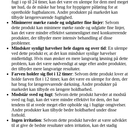
fugt i op til 24 timer, kan det være en ulempe for dem med meget
tør hud, da de måske har brug for hyppigere påføring for at
opretholde fugtbalancen. Andre produkter på markedet kan
tilbyde længerevarende fugtighed.
Minimerer mørke rande og udglatter fine linjer
: Selvom
dette produkt kan minimere mørke rande og udglatte fine linjer,
kan det være mindre effektivt sammenlignet med konkurrerende
produkter, der tilbyder mere intensiv behandling af disse
problemer.
Mindsker synligt hævelser hele dagen og over tid
: En ulempe
ved dette produkt er, at det kun mindsker synlige hævelser
midlertidigt. Hvis man ønsker en mere langvarig løsning på dette
problem, kan det være nødvendigt at søge efter andre produkter,
der tilbyder mere langvarige resultater.
Farven holder sig flot i 12 timer
: Selvom dette produkt lover at
holde farven flot i 12 timer, kan det være en ulempe for dem, der
har brug for længerevarende dækning. Andre produkter på
markedet kan tilbyde en længere holdbarhed.
Modstår sved og fugt
: Selvom dette produkt hævder at modstå
sved og fugt, kan det være mindre effektivt for dem, der har
tendens til at svede meget eller opholde sig i fugtige omgivelser.
Andre produkter kan tilbyde bedre holdbarhed under disse
forhold.
Ingen irritation
: Selvom dette produkt hævder at være udviklet
til at give de bedste resultater uden irritation, kan det stadig