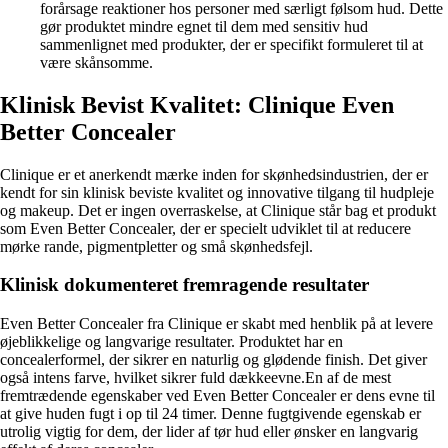
forårsage reaktioner hos personer med særligt følsom hud. Dette
gør produktet mindre egnet til dem med sensitiv hud
sammenlignet med produkter, der er specifikt formuleret til at
være skånsomme.
Klinisk Bevist Kvalitet: Clinique Even
Better Concealer
Clinique er et anerkendt mærke inden for skønhedsindustrien, der er
kendt for sin klinisk beviste kvalitet og innovative tilgang til hudpleje
og makeup. Det er ingen overraskelse, at Clinique står bag et produkt
som Even Better Concealer, der er specielt udviklet til at reducere
mørke rande, pigmentpletter og små skønhedsfejl.
Klinisk dokumenteret fremragende resultater
Even Better Concealer fra Clinique er skabt med henblik på at levere
øjeblikkelige og langvarige resultater. Produktet har en
concealerformel, der sikrer en naturlig og glødende finish. Det giver
også intens farve, hvilket sikrer fuld dækkeevne.En af de mest
fremtrædende egenskaber ved Even Better Concealer er dens evne til
at give huden fugt i op til 24 timer. Denne fugtgivende egenskab er
utrolig vigtig for dem, der lider af tør hud eller ønsker en langvarig