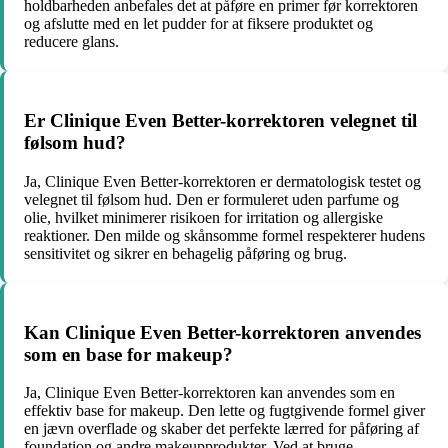
holdbarheden anbefales det at påføre en primer før korrektoren
og afslutte med en let pudder for at fiksere produktet og
reducere glans.
Er Clinique Even Better-korrektoren velegnet til
følsom hud?
Ja, Clinique Even Better-korrektoren er dermatologisk testet og
velegnet til følsom hud. Den er formuleret uden parfume og
olie, hvilket minimerer risikoen for irritation og allergiske
reaktioner. Den milde og skånsomme formel respekterer hudens
sensitivitet og sikrer en behagelig påføring og brug.
Kan Clinique Even Better-korrektoren anvendes
som en base for makeup?
Ja, Clinique Even Better-korrektoren kan anvendes som en
effektiv base for makeup. Den lette og fugtgivende formel giver
en jævn overflade og skaber det perfekte lærred for påføring af
foundation og andre makeupprodukter. Ved at bruge