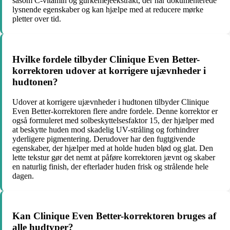
såsom C-vitamin og gurkemejeekstrakt, der har dokumenterede
lysnende egenskaber og kan hjælpe med at reducere mørke
pletter over tid.
Hvilke fordele tilbyder Clinique Even Better-
korrektoren udover at korrigere ujævnheder i
hudtonen?
Udover at korrigere ujævnheder i hudtonen tilbyder Clinique
Even Better-korrektoren flere andre fordele. Denne korrektor er
også formuleret med solbeskyttelsesfaktor 15, der hjælper med
at beskytte huden mod skadelig UV-stråling og forhindrer
yderligere pigmentering. Derudover har den fugtgivende
egenskaber, der hjælper med at holde huden blød og glat. Den
lette tekstur gør det nemt at påføre korrektoren jævnt og skaber
en naturlig finish, der efterlader huden frisk og strålende hele
dagen.
Kan Clinique Even Better-korrektoren bruges af
alle hudtyper?