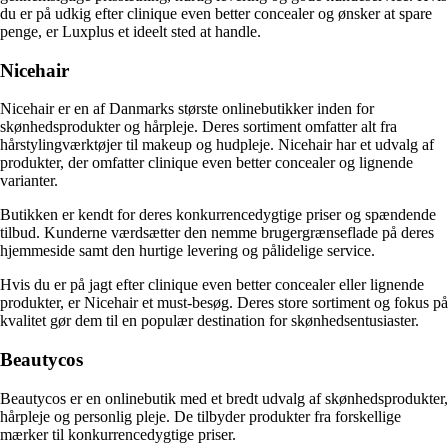
du er på udkig efter clinique even better concealer og ønsker at spare
penge, er Luxplus et ideelt sted at handle.
Nicehair
Nicehair er en af Danmarks største onlinebutikker inden for
skønhedsprodukter og hårpleje. Deres sortiment omfatter alt fra
hårstylingværktøjer til makeup og hudpleje. Nicehair har et udvalg af
produkter, der omfatter clinique even better concealer og lignende
varianter.
Butikken er kendt for deres konkurrencedygtige priser og spændende
tilbud. Kunderne værdsætter den nemme brugergrænseflade på deres
hjemmeside samt den hurtige levering og pålidelige service.
Hvis du er på jagt efter clinique even better concealer eller lignende
produkter, er Nicehair et must-besøg. Deres store sortiment og fokus på
kvalitet gør dem til en populær destination for skønhedsentusiaster.
Beautycos
Beautycos er en onlinebutik med et bredt udvalg af skønhedsprodukter,
hårpleje og personlig pleje. De tilbyder produkter fra forskellige
mærker til konkurrencedygtige priser.