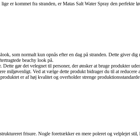
e er kommet fra stranden, er Matas Salt Water Spray den perfekte løsning
dslook, som normalt kun opnås efter en dag på stranden. Dette giver dig m
tertragtede beachy look på.
 Dette gør det velegnet til personer, der ønsker at bruge produkter ud
re miljøvenligt. Ved at vælge dette produkt bidrager du til at reducere a
produktet er af høj kvalitet og overholder strenge produktionsstandarde
ruktureret frisure. Nogle foretrækker en mere poleret og velplejet stil, 