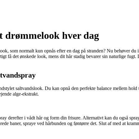
it drømmelook hver dag
look, som normalt kun opnås efter en dag på stranden? Nu behøver du ik
igt få det ønskede look, mens dit hår stadig bevarer sin naturlige fugt.
ltvandspray
, vindstylet saltvandslook. Du kan opnå den perfekte balance mellem hold
lejende alge-ekstrakt.
ay derefter i vådt hår og form din frisure. Alternativt kan du også spray
brede baner, spraye ved hårbunden og føntørre det. Slut af med at kramme