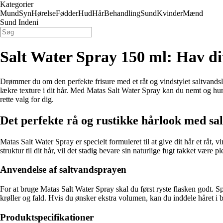
Kategorier
Mund
Syn
Hørelse
Fødder
Hud
Hår
Behandling
Sund
Kvinder
Mænd
Sund Indeni
Salt Water Spray 150 ml: Hav d
Drømmer du om den perfekte frisure med et råt og vindstylet saltvands
lækre texture i dit hår. Med Matas Salt Water Spray kan du nemt og hurt
rette valg for dig.
Det perfekte rå og rustikke hårlook med sa
Matas Salt Water Spray er specielt formuleret til at give dit hår et råt
struktur til dit hår, vil det stadig bevare sin naturlige fugt takket være p
Anvendelse af saltvandsprayen
For at bruge Matas Salt Water Spray skal du først ryste flasken godt. Spr
krøller og fald. Hvis du ønsker ekstra volumen, kan du inddele håret i 
Produktspecifikationer