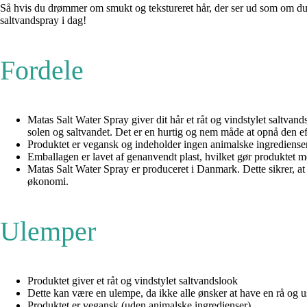
Så hvis du drømmer om smukt og tekstureret hår, der ser ud som om du lig
saltvandspray i dag!
Fordele
Matas Salt Water Spray giver dit hår et råt og vindstylet saltvan
solen og saltvandet. Det er en hurtig og nem måde at opnå den ef
Produktet er vegansk og indeholder ingen animalske ingredienser.
Emballagen er lavet af genanvendt plast, hvilket gør produktet me
Matas Salt Water Spray er produceret i Danmark. Dette sikrer, at 
økonomi.
Ulemper
Produktet giver et råt og vindstylet saltvandslook
Dette kan være en ulempe, da ikke alle ønsker at have en rå og ust
Produktet er vegansk (uden animalske ingredienser)