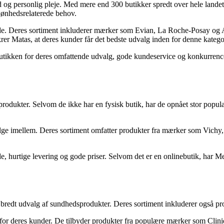
og personlig pleje. Med mere end 300 butikker spredt over hele landet e
skønhedsrelaterede behov.
de. Deres sortiment inkluderer mærker som Evian, La Roche-Posay og Aven
ikrer Matas, at deres kunder får det bedste udvalg inden for denne katego
tikken for deres omfattende udvalg, gode kundeservice og konkurrencedyg
rodukter. Selvom de ikke har en fysisk butik, har de opnået stor popula
lge imellem. Deres sortiment omfatter produkter fra mærker som Vichy
urtige levering og gode priser. Selvom det er en onlinebutik, har Med24
t bredt udvalg af sundhedsprodukter. Deres sortiment inkluderer også pr
for deres kunder. De tilbyder produkter fra populære mærker som Clini