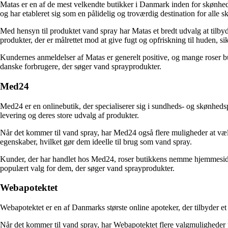
Matas er en af de mest velkendte butikker i Danmark inden for skønhed 
og har etableret sig som en pålidelig og troværdig destination for alle 
Med hensyn til produktet vand spray har Matas et bredt udvalg at tilby
produkter, der er målrettet mod at give fugt og opfriskning til huden, s
Kundernes anmeldelser af Matas er generelt positive, og mange roser bu
danske forbrugere, der søger vand sprayprodukter.
Med24
Med24 er en onlinebutik, der specialiserer sig i sundheds- og skønhedsp
levering og deres store udvalg af produkter.
Når det kommer til vand spray, har Med24 også flere muligheder at væ
egenskaber, hvilket gør dem ideelle til brug som vand spray.
Kunder, der har handlet hos Med24, roser butikkens nemme hjemmeside, h
populært valg for dem, der søger vand sprayprodukter.
Webapotektet
Webapotektet er en af Danmarks største online apoteker, der tilbyder e
Når det kommer til vand spray, har Webapotektet flere valgmuligheder 