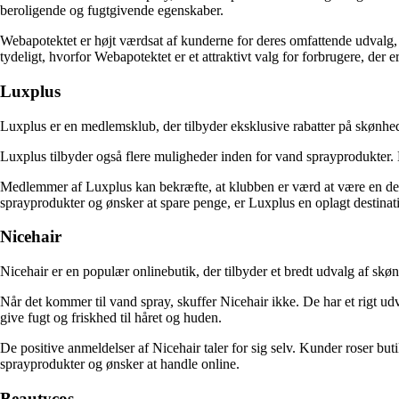
beroligende og fugtgivende egenskaber.
Webapotektet er højt værdsat af kunderne for deres omfattende udvalg,
tydeligt, hvorfor Webapotektet er et attraktivt valg for forbrugere, der 
Luxplus
Luxplus er en medlemsklub, der tilbyder eksklusive rabatter på skønhed
Luxplus tilbyder også flere muligheder inden for vand sprayprodukter. 
Medlemmer af Luxplus kan bekræfte, at klubben er værd at være en del a
sprayprodukter og ønsker at spare penge, er Luxplus en oplagt destinat
Nicehair
Nicehair er en populær onlinebutik, der tilbyder et bredt udvalg af skø
Når det kommer til vand spray, skuffer Nicehair ikke. De har et rigt ud
give fugt og friskhed til håret og huden.
De positive anmeldelser af Nicehair taler for sig selv. Kunder roser but
sprayprodukter og ønsker at handle online.
Beautycos