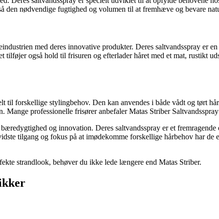
ed. Deres saltvandsspray er specielt udviklet til at opfylde behovene h
 også den nødvendige fugtighed og volumen til at fremhæve og bevare natur
jeindustrien med deres innovative produkter. Deres saltvandsspray er en 
tilføjer også hold til frisuren og efterlader håret med et mat, rustikt u
lt til forskellige stylingbehov. Den kan anvendes i både vådt og tørt hå
gen. Mange professionelle frisører anbefaler Matas Striber Saltvandsspray
tet, bæredygtighed og innovation. Deres saltvandsspray er et fremragende
dste tilgang og fokus på at imødekomme forskellige hårbehov har de eta
erfekte strandlook, behøver du ikke lede længere end Matas Striber.
ikker