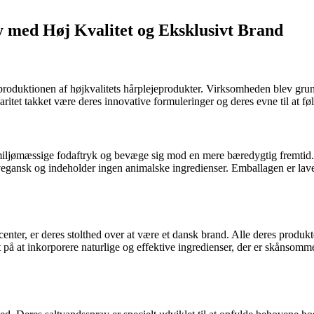
y med Høj Kvalitet og Eksklusivt Brand
produktionen af ​​højkvalitets hårplejeprodukter. Virksomheden blev gru
et takket være deres innovative formuleringer og deres evne til at føl
s miljømæssige fodaftryk og bevæge sig mod en mere bæredygtig fremtid. De
vegansk og indeholder ingen animalske ingredienser. Emballagen er lavet
center, er deres stolthed over at være et dansk brand. Alle deres produk
t på at inkorporere naturlige og effektive ingredienser, der er skånso