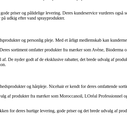
 gode priser og pålidelige levering. Deres kundeservice vurderes også 
er på udkig efter vand sprayprodukter.
sprodukter og personlig pleje. Med et årligt medlemskab kan kunderne d
Deres sortiment omfatter produkter fra mærker som Avène, Bioderma og V
f. De nyder godt af de eksklusive rabatter, det brede udvalg af produk
ion.
nhedsprodukter og hårpleje. Nicehair er kendt for deres omfattende sorti
valg af produkter fra mærker som Moroccanoil, LOréal Professionnel og W
ikken for deres hurtige levering, gode priser og det brede udvalg af pro