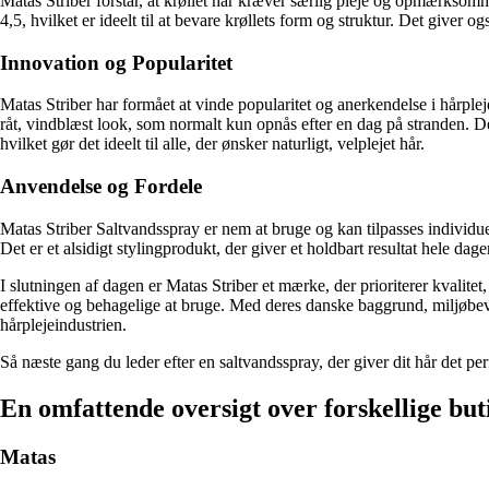
Matas Striber forstår, at krøllet hår kræver særlig pleje og opmærksomh
4,5, hvilket er ideelt til at bevare krøllets form og struktur. Det giver
Innovation og Popularitet
Matas Striber har formået at vinde popularitet og anerkendelse i hårple
råt, vindblæst look, som normalt kun opnås efter en dag på stranden. Det 
hvilket gør det ideelt til alle, der ønsker naturligt, velplejet hår.
Anvendelse og Fordele
Matas Striber Saltvandsspray er nem at bruge og kan tilpasses individue
Det er et alsidigt stylingprodukt, der giver et holdbart resultat hele da
I slutningen af ​​dagen er Matas Striber et mærke, der prioriterer kvali
effektive og behagelige at bruge. Med deres danske baggrund, miljøbevi
hårplejeindustrien.
Så næste gang du leder efter en saltvandsspray, der giver dit hår det p
En omfattende oversigt over forskellige but
Matas