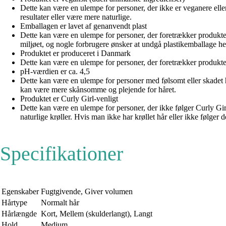
Dette kan være en ulempe for personer, der ikke er veganere ell
resultater eller være mere naturlige.
Emballagen er lavet af genanvendt plast
Dette kan være en ulempe for personer, der foretrækker produkte
miljøet, og nogle forbrugere ønsker at undgå plastikemballage hel
Produktet er produceret i Danmark
Dette kan være en ulempe for personer, der foretrækker produkter,
pH-værdien er ca. 4,5
Dette kan være en ulempe for personer med følsomt eller skadet 
kan være mere skånsomme og plejende for håret.
Produktet er Curly Girl-venligt
Dette kan være en ulempe for personer, der ikke følger Curly Girl
naturlige krøller. Hvis man ikke har krøllet hår eller ikke følge
Specifikationer
Egenskaber
Fugtgivende, Giver volumen
Hårtype
Normalt hår
Hårlængde
Kort, Mellem (skulderlangt), Langt
Hold
Medium