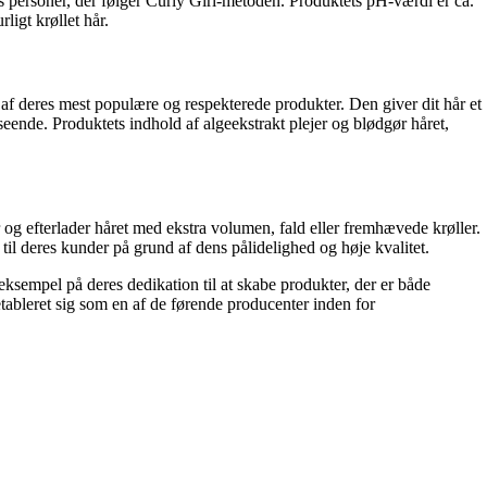
os personer, der følger Curly Girl-metoden. Produktets pH-værdi er ca.
ligt krøllet hår.
af ​​deres mest populære og respekterede produkter. Den giver dit hår et
dseende. Produktets indhold af algeekstrakt plejer og blødgør håret,
r og efterlader håret med ekstra volumen, fald eller fremhævede krøller.
 til deres kunder på grund af dens pålidelighed og høje kvalitet.
 eksempel på deres dedikation til at skabe produkter, der er både
bleret sig som en af ​​de førende producenter inden for