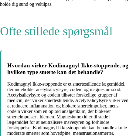
holde dig sund og veltilpas.
Ofte stillede spørgsmål
Hvordan virker Kodimagnyl Ikke-stoppende, og
hvilken type smerte kan det behandle?
Kodimagnyl Ikke-stoppende er et smertestillende lægemiddel,
der indeholder acetylsalicylsyre, codein og magnesiumoxid.
Acetylsalicylsyre og codein tilhører forskellige grupper af
medicin, der virker smertestillende. Acetylsalicylsyre virker ved
at reducere inflammation og blokere smerteimpulser, mens
codein virker som en opioid analgetikum, der blokerer
smerteimpulser i hjernen. Magnesiumoxid er til stede i
lægemidlet for at neutralisere mavesyren og forhindre
forstoppelse. Kodimagnyl Ikke-stoppende kan behandle akutte
moderate smerter som hovedpine, menstruationssmerter,