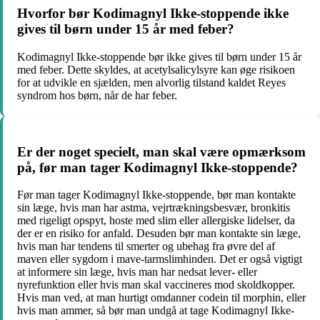
Hvorfor bør Kodimagnyl Ikke-stoppende ikke
gives til børn under 15 år med feber?
Kodimagnyl Ikke-stoppende bør ikke gives til børn under 15 år
med feber. Dette skyldes, at acetylsalicylsyre kan øge risikoen
for at udvikle en sjælden, men alvorlig tilstand kaldet Reyes
syndrom hos børn, når de har feber.
Er der noget specielt, man skal være opmærksom
på, før man tager Kodimagnyl Ikke-stoppende?
Før man tager Kodimagnyl Ikke-stoppende, bør man kontakte
sin læge, hvis man har astma, vejrtrækningsbesvær, bronkitis
med rigeligt opspyt, hoste med slim eller allergiske lidelser, da
der er en risiko for anfald. Desuden bør man kontakte sin læge,
hvis man har tendens til smerter og ubehag fra øvre del af
maven eller sygdom i mave-tarmslimhinden. Det er også vigtigt
at informere sin læge, hvis man har nedsat lever- eller
nyrefunktion eller hvis man skal vaccineres mod skoldkopper.
Hvis man ved, at man hurtigt omdanner codein til morphin, eller
hvis man ammer, så bør man undgå at tage Kodimagnyl Ikke-