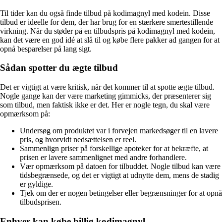
Til tider kan du også finde tilbud på kodimagnyl med kodein. Disse
tilbud er ideelle for dem, der har brug for en stærkere smertestillende
virkning. Når du støder på en tilbudspris på kodimagnyl med kodein,
kan det være en god idé at slå til og købe flere pakker ad gangen for at
opnå besparelser på lang sigt.
Sådan spotter du ægte tilbud
Det er vigtigt at være kritisk, når det kommer til at spotte ægte tilbud.
Nogle gange kan der være marketing gimmicks, der præsenterer sig
som tilbud, men faktisk ikke er det. Her er nogle tegn, du skal være
opmærksom på:
Undersøg om produktet var i forvejen markedsøger til en lavere
pris, og hvorvidt nedsættelsen er reel.
Sammenlign priser på forskellige apoteker for at bekræfte, at
prisen er lavere sammenlignet med andre forhandlere.
Vær opmærksom på datoen for tilbuddet. Nogle tilbud kan være
tidsbegrænsede, og det er vigtigt at udnytte dem, mens de stadig
er gyldige.
Tjek om der er nogen betingelser eller begrænsninger for at opnå
tilbudsprisen.
Enhver kan købe billig kodimagnyl