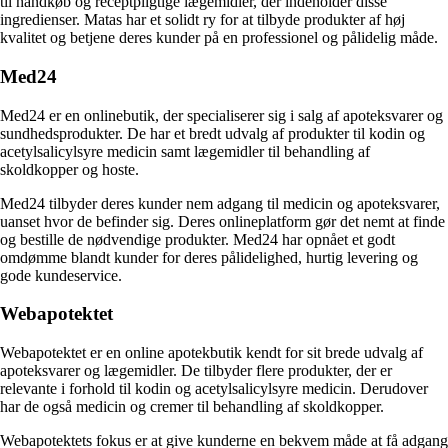
til håndkøb og receptpligtige lægemidler, der indeholder disse
ingredienser. Matas har et solidt ry for at tilbyde produkter af høj
kvalitet og betjene deres kunder på en professionel og pålidelig måde.
Med24
Med24 er en onlinebutik, der specialiserer sig i salg af apoteksvarer og
sundhedsprodukter. De har et bredt udvalg af produkter til kodin og
acetylsalicylsyre medicin samt lægemidler til behandling af
skoldkopper og hoste.
Med24 tilbyder deres kunder nem adgang til medicin og apoteksvarer,
uanset hvor de befinder sig. Deres onlineplatform gør det nemt at finde
og bestille de nødvendige produkter. Med24 har opnået et godt
omdømme blandt kunder for deres pålidelighed, hurtig levering og
gode kundeservice.
Webapotektet
Webapotektet er en online apotekbutik kendt for sit brede udvalg af
apoteksvarer og lægemidler. De tilbyder flere produkter, der er
relevante i forhold til kodin og acetylsalicylsyre medicin. Derudover
har de også medicin og cremer til behandling af skoldkopper.
Webapotektets fokus er at give kunderne en bekvem måde at få adgang