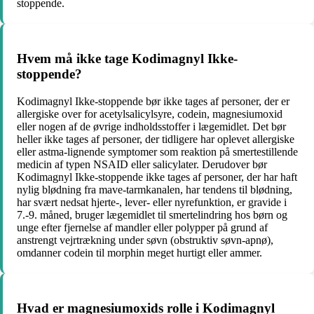
stoppende.
Hvem må ikke tage Kodimagnyl Ikke-
stoppende?
Kodimagnyl Ikke-stoppende bør ikke tages af personer, der er
allergiske over for acetylsalicylsyre, codein, magnesiumoxid
eller nogen af de øvrige indholdsstoffer i lægemidlet. Det bør
heller ikke tages af personer, der tidligere har oplevet allergiske
eller astma-lignende symptomer som reaktion på smertestillende
medicin af typen NSAID eller salicylater. Derudover bør
Kodimagnyl Ikke-stoppende ikke tages af personer, der har haft
nylig blødning fra mave-tarmkanalen, har tendens til blødning,
har svært nedsat hjerte-, lever- eller nyrefunktion, er gravide i
7.-9. måned, bruger lægemidlet til smertelindring hos børn og
unge efter fjernelse af mandler eller polypper på grund af
anstrengt vejrtrækning under søvn (obstruktiv søvn-apnø),
omdanner codein til morphin meget hurtigt eller ammer.
Hvad er magnesiumoxids rolle i Kodimagnyl