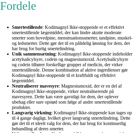
Fordele
Smertestillende
: Kodimagnyl Ikke-stoppende er et effektivt
smertestillende lægemiddel, der kan lindre akutte moderate
smerter som hovedpine, menstruationssmerter, tandpine, muskel-
og ledsmerter. Dette gør det til en pålidelig løsning for dem, der
har brug for hurtig smertelindring.
Unik sammensætning
: Kodimagnyl Ikke-stoppende indeholder
acetylsalicylsyre, codein og magnesiumoxid. Acetylsalicylsyre
og codein tilhører forskellige grupper af medicin, der virker
smertestillende. Denne kombination af aktive ingredienser gør
Kodimagnyl Ikke-stoppende til et kraftfuldt og effektivt
lægemiddel.
Neutraliserer mavesyre
: Magnesiumoxid, der er en del af
Kodimagnyl Ikke-stoppende, virker neutraliserende på
mavesyren. Dette kan være gavnligt for dem, der oplever
ubehag eller sure opstød som følge af andre smertestillende
produkter.
Langvarig virkning
: Kodimagnyl Ikke-stoppende kan tages op
til 4 gange dagligt, hvilket giver langvarig smertelindring. Dette
gør det til et ideelt valg for dem, der har brug for kontinuerlig
behandling af deres smerter.