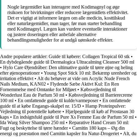
Nogle lægemidler kan interagere med Kodimagnyl og øge
risikoen for bivirkninger eller reducere lægemidlets effektivitet.
Det er vigtigt at informere lægen om alle medicin, kosttilskud
eller naturlægemidler, man tager, før man starter behandling
med Kodimagnyl. Lægen kan vurdere eventuelle interaktioner
og justere doseringen eller anbefale alternative
behandlingsmuligheder for at undgå uønskede effekter.
Andre populære artikler:
Guide til købere: Collagen Tropical 60 stk
•
En dybdegående guide til Dermalogica Ultracalming Cleanser 500 ml
•
Hylo Care Øjendråber: Den ultimative guide til tørre øjne og heling
efter øjenoperationer
•
Young Spot Stick 10 ml: Bekæmp urenheder og
irritation effektivt
•
Alt du behøver at vide om Acrylic Nude French
Nails Medium, KAN02
•
Flydende Sæbe Aktivt Kul: En Ren
Fornemmelse med Omtanke for Miljøet
•
Købsvejledning til
Wonderlust Eau de Parfum 50 ml
•
Købsvejledning til Barrierecreme
100 ml
•
En omfattende guide til kulde/varmeposer
•
En omfattende
guide til at købe Engangs-skalpel nr. 15/D
•
Hamp Proteinpulver:
Vejledning til potentielle købere
•
Hjælpeguide til køb af Prostasan 30
kaps
•
En indsigtsfuld guide til Pure Xs Femme Eau de Parfum 50 ml
•
Ida Warg Silver Shampoo 250 ml
•
Reparative Hand Cream 50 ml:
Fugt og beskyttelse til tørre hænder
•
Carnitin 180 kaps – Øg din
energi og præstation med Carnitin kapsler fra Natur-Drogeriet
•
Alt, du