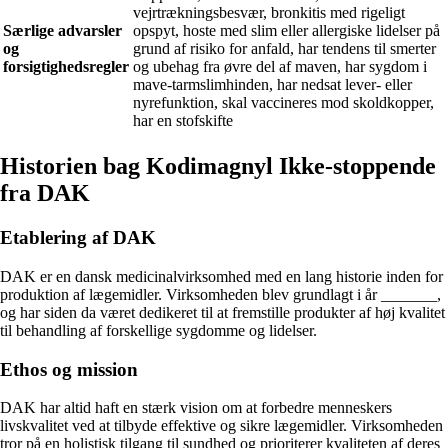
vejrtrækningsbesvær, bronkitis med rigeligt
Særlige advarsler
opspyt, hoste med slim eller allergiske lidelser på
og
grund af risiko for anfald, har tendens til smerter
forsigtighedsregler
og ubehag fra øvre del af maven, har sygdom i
mave-tarmslimhinden, har nedsat lever- eller
nyrefunktion, skal vaccineres mod skoldkopper,
har en stofskifte
Historien bag Kodimagnyl Ikke-stoppende
fra DAK
Etablering af DAK
DAK er en dansk medicinalvirksomhed med en lang historie inden for
produktion af lægemidler. Virksomheden blev grundlagt i år _______,
og har siden da været dedikeret til at fremstille produkter af høj kvalitet
til behandling af forskellige sygdomme og lidelser.
Ethos og mission
DAK har altid haft en stærk vision om at forbedre menneskers
livskvalitet ved at tilbyde effektive og sikre lægemidler. Virksomheden
tror på en holistisk tilgang til sundhed og prioriterer kvaliteten af deres