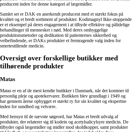
producent inden for denne kategori af lægemidler.
Samlet set er DAK en anerkendt producent med et stærkt fokus på
kvalitet og et bredt sortiment af produkter. Kodimagnyl Ikke-stoppende
er et eksempel på deres engagement i at tilbyde effektive og pålidelige
behandlinger til mennesker i nød. Med deres omhyggelige
produktionsmetoder og dedikation til patienternes sikkerhed og
velbefindende, er DAKs produkter et fremragende valg inden for
smertestillende medicin.
Oversigt over forskellige butikker med
tilhørende produkter
Matas
Matas er en af de mest kendte butikker i Danmark, når det kommer til
personlig pleje og apotekervarer. Butikken blev grundlagt i 1949 og
har gennem årene opbygget et stærkt ry for sin kvalitet og ekspertise
inden for sundhed og velvære.
Med hensyn til de nævnte søgeord, har Matas et bredt udvalg af
produkter, der relaterer sig til kodein og acetylsalicylsyre medicin. De
tilbyder også lægemidler og midler mod skoldkopper, samt produkter