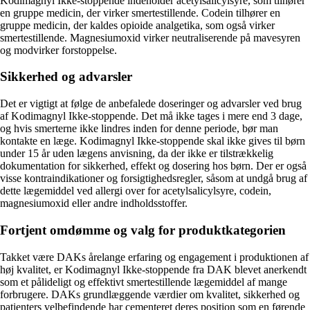
Kodimagnyl Ikke-stoppende indeholder acetylsalicylsyre, som tilhører
en gruppe medicin, der virker smertestillende. Codein tilhører en
gruppe medicin, der kaldes opioide analgetika, som også virker
smertestillende. Magnesiumoxid virker neutraliserende på mavesyren
og modvirker forstoppelse.
Sikkerhed og advarsler
Det er vigtigt at følge de anbefalede doseringer og advarsler ved brug
af Kodimagnyl Ikke-stoppende. Det må ikke tages i mere end 3 dage,
og hvis smerterne ikke lindres inden for denne periode, bør man
kontakte en læge. Kodimagnyl Ikke-stoppende skal ikke gives til børn
under 15 år uden lægens anvisning, da der ikke er tilstrækkelig
dokumentation for sikkerhed, effekt og dosering hos børn. Der er også
visse kontraindikationer og forsigtighedsregler, såsom at undgå brug af
dette lægemiddel ved allergi over for acetylsalicylsyre, codein,
magnesiumoxid eller andre indholdsstoffer.
Fortjent omdømme og valg for produktkategorien
Takket være DAKs årelange erfaring og engagement i produktionen af
høj kvalitet, er Kodimagnyl Ikke-stoppende fra DAK blevet anerkendt
som et pålideligt og effektivt smertestillende lægemiddel af mange
forbrugere. DAKs grundlæggende værdier om kvalitet, sikkerhed og
patienters velbefindende har cementeret deres position som en førende