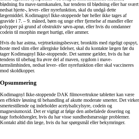
blødning fra mave-tarmkanalen, har tendens til blødning eller har svært
nedsat hjerte-, lever- eller nyrefunktion, skal du undgå dette
lægemiddel. Kodimagnyl Ikke-stoppende bør heller ikke tages af
gravide i 7. – 9. måned, børn og unge efter fjernelse af mandler eller
polypper på grund af obstruktiv søvn-apnø, eller hvis du omdanner
codein til morphin meget hurtigt, eller ammer.
Hvis du har astma, vejrtrækningsbesvær, bronkitis med rigeligt opspyt,
hoste med slim eller allergiske lidelser, skal du kontakte lægen før du
tager Kodimagnyl Ikke-stoppende. Det samme gælder, hvis du har
tendens til ubehag fra øvre del af maven, sygdom i mave-
tarmslimhinden, nedsat lever- eller nyrefunktion eller skal vaccineres
mod skoldkopper.
Opsummering
Kodimagnyl Ikke-stoppende DAK filmovertrukne tabletter kan være
en effektiv løsning til behandling af akutte moderate smerter. Det virker
smertestillende og indeholder acetylsalicylsyre, codein og
magnesiumoxid. Det er vigtigt at følge den anbefalede dosering og
tage forholdsregler, hvis du har visse sundhedsmæssige problemer.
Kontakt altid din læge, hvis du har spørgsmål eller bekymringer.