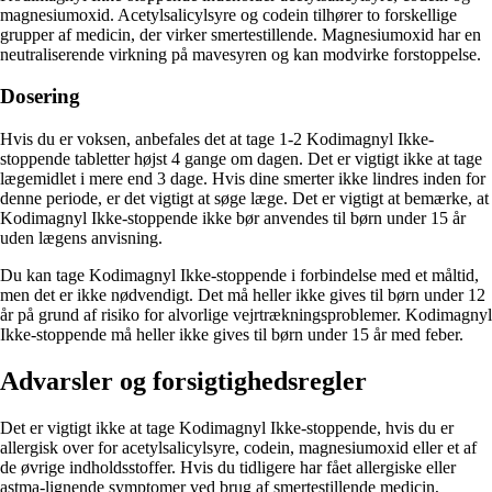
magnesiumoxid. Acetylsalicylsyre og codein tilhører to forskellige
grupper af medicin, der virker smertestillende. Magnesiumoxid har en
neutraliserende virkning på mavesyren og kan modvirke forstoppelse.
Dosering
Hvis du er voksen, anbefales det at tage 1-2 Kodimagnyl Ikke-
stoppende tabletter højst 4 gange om dagen. Det er vigtigt ikke at tage
lægemidlet i mere end 3 dage. Hvis dine smerter ikke lindres inden for
denne periode, er det vigtigt at søge læge. Det er vigtigt at bemærke, at
Kodimagnyl Ikke-stoppende ikke bør anvendes til børn under 15 år
uden lægens anvisning.
Du kan tage Kodimagnyl Ikke-stoppende i forbindelse med et måltid,
men det er ikke nødvendigt. Det må heller ikke gives til børn under 12
år på grund af risiko for alvorlige vejrtrækningsproblemer. Kodimagnyl
Ikke-stoppende må heller ikke gives til børn under 15 år med feber.
Advarsler og forsigtighedsregler
Det er vigtigt ikke at tage Kodimagnyl Ikke-stoppende, hvis du er
allergisk over for acetylsalicylsyre, codein, magnesiumoxid eller et af
de øvrige indholdsstoffer. Hvis du tidligere har fået allergiske eller
astma-lignende symptomer ved brug af smertestillende medicin,