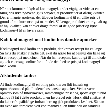
Når det kommer til køb af kodimagnyl, er det vigtigt at vide, at en
billig pris ikke nødvendigvis betyder, at produktet er af dårlig kvalitet.
Der er mange apoteker, der tilbyder kodimagnyl til en billig pris på
grund af konkurrencen på markedet. Så længe produktet er originalt og
af høj kvalitet, kan enhver drage fordel af de gode priser og købe
kodimagnyl til en lavere pris.
Køb kodimagnyl med kodin hos danske apoteker
Kodimagnyl med kodin er et produkt, der kræver recept fra en læge.
Så hvis du ønsker at købe det, skal du sørge for at besøge din læge og
få en recept på medicinen. Når du har recepten, kan du gå til dit lokale
apotek eller søge online for at finde den bedste pris på kodimagnyl
med kodin.
Afsluttende tanker
At finde kodimagnyl til en billig pris kræver lidt indsats og
opmærksomhed på tilbudene hos danske apoteker. Ved at være
opmærksom på tilbudsaviser, sammenligne priser og spotte ægte tilbud
kan du få fat i dette produkt til en favorabel pris. Husk altid at sikre, at
du køber fra pålidelige forhandlere og tjek produktets kvalitet. Så kan
du nyde alle fordelene ved kodimagnyl til en billig pris og samtidig