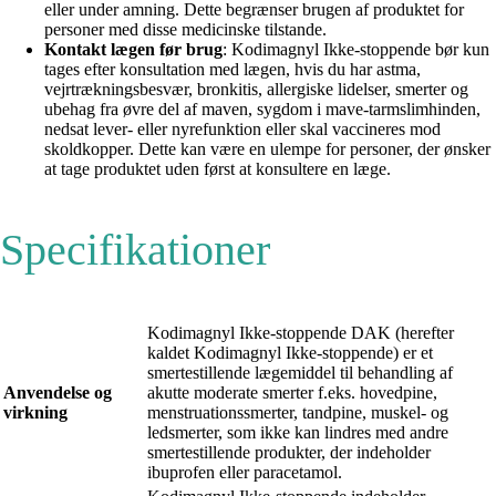
eller under amning. Dette begrænser brugen af produktet for
personer med disse medicinske tilstande.
Kontakt lægen før brug
: Kodimagnyl Ikke-stoppende bør kun
tages efter konsultation med lægen, hvis du har astma,
vejrtrækningsbesvær, bronkitis, allergiske lidelser, smerter og
ubehag fra øvre del af maven, sygdom i mave-tarmslimhinden,
nedsat lever- eller nyrefunktion eller skal vaccineres mod
skoldkopper. Dette kan være en ulempe for personer, der ønsker
at tage produktet uden først at konsultere en læge.
Specifikationer
Kodimagnyl Ikke-stoppende DAK (herefter
kaldet Kodimagnyl Ikke-stoppende) er et
smertestillende lægemiddel til behandling af
Anvendelse og
akutte moderate smerter f.eks. hovedpine,
virkning
menstruationssmerter, tandpine, muskel- og
ledsmerter, som ikke kan lindres med andre
smertestillende produkter, der indeholder
ibuprofen eller paracetamol.