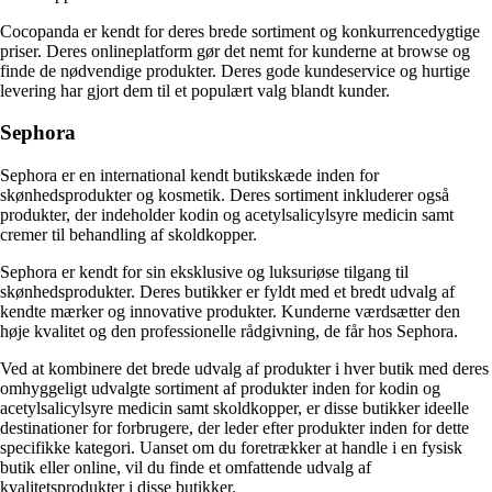
Cocopanda er kendt for deres brede sortiment og konkurrencedygtige
priser. Deres onlineplatform gør det nemt for kunderne at browse og
finde de nødvendige produkter. Deres gode kundeservice og hurtige
levering har gjort dem til et populært valg blandt kunder.
Sephora
Sephora er en international kendt butikskæde inden for
skønhedsprodukter og kosmetik. Deres sortiment inkluderer også
produkter, der indeholder kodin og acetylsalicylsyre medicin samt
cremer til behandling af skoldkopper.
Sephora er kendt for sin eksklusive og luksuriøse tilgang til
skønhedsprodukter. Deres butikker er fyldt med et bredt udvalg af
kendte mærker og innovative produkter. Kunderne værdsætter den
høje kvalitet og den professionelle rådgivning, de får hos Sephora.
Ved at kombinere det brede udvalg af produkter i hver butik med deres
omhyggeligt udvalgte sortiment af produkter inden for kodin og
acetylsalicylsyre medicin samt skoldkopper, er disse butikker ideelle
destinationer for forbrugere, der leder efter produkter inden for dette
specifikke kategori. Uanset om du foretrækker at handle i en fysisk
butik eller online, vil du finde et omfattende udvalg af
kvalitetsprodukter i disse butikker.