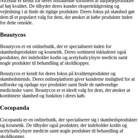
Nicehair er kendt for deres omfattende sortiment af hårplejeprodukter
af høj kvalitet. De tilbyder deres kunder ekspertrådgivning og
vejledning i at finde de rigtige produkter. Deres fokus på skønhed gør
dem til et populært valg for dem, der ønsker at købe produkter inden
for dette område.
Beautycos
Beautycos er en onlinebutik, der er specialiseret inden for
skønhedsprodukter og kosmetik. Deres sortiment inkluderer også
produkter, der indeholder kodin og acetylsalicylsyre medicin samt
nogle produkter til behandling af skoldkopper.
Beautycos er kendt for deres fokus på kvalitetsprodukter og
skønhedstrends. Deres onlineplatform giver kunderne mulighed for at
udforske og opdage nye produkter samt finde de nødvendige
medicinske varer. Beautycos er et ideelt valg for dem, der ønsker at
kombinere skønhed og funktion i deres køb.
Cocopanda
Cocopanda er en onlinebutik, der specialiserer sig i skønhedsprodukter
og kosmetik. De tilbyder også produkter, der indeholder kodin og
acetylsalicylsyre medicin samt nogle produkter til behandling af
skoldkopper.