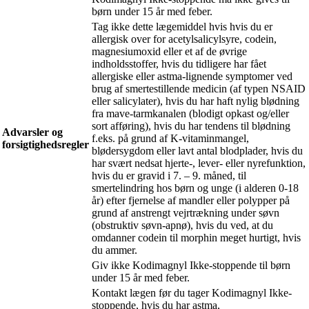
børn under 15 år med feber.
Tag ikke dette lægemiddel hvis hvis du er
allergisk over for acetylsalicylsyre, codein,
magnesiumoxid eller et af de øvrige
indholdsstoffer, hvis du tidligere har fået
allergiske eller astma-lignende symptomer ved
brug af smertestillende medicin (af typen NSAID
eller salicylater), hvis du har haft nylig blødning
fra mave-tarmkanalen (blodigt opkast og/eller
sort afføring), hvis du har tendens til blødning
Advarsler og
f.eks. på grund af K-vitaminmangel,
forsigtighedsregler
blødersygdom eller lavt antal blodplader, hvis du
har svært nedsat hjerte-, lever- eller nyrefunktion,
hvis du er gravid i 7. – 9. måned, til
smertelindring hos børn og unge (i alderen 0-18
år) efter fjernelse af mandler eller polypper på
grund af anstrengt vejrtrækning under søvn
(obstruktiv søvn-apnø), hvis du ved, at du
omdanner codein til morphin meget hurtigt, hvis
du ammer.
Giv ikke Kodimagnyl Ikke-stoppende til børn
under 15 år med feber.
Kontakt lægen før du tager Kodimagnyl Ikke-
stoppende, hvis du har astma,