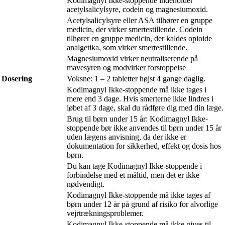
Kodimagnyl Ikke-stoppende indeholder
acetylsalicylsyre, codein og magnesiumoxid.
Acetylsalicylsyre eller ASA tilhører en gruppe
medicin, der virker smertestillende. Codein
tilhører en gruppe medicin, der kaldes opioide
analgetika, som virker smertestillende.
Magnesiumoxid virker neutraliserende på
mavesyren og modvirker forstoppelse
Dosering
Voksne: 1 – 2 tabletter højst 4 gange daglig.
Kodimagnyl Ikke-stoppende må ikke tages i
mere end 3 dage. Hvis smerterne ikke lindres i
løbet af 3 dage, skal du rådføre dig med din læge.
Brug til børn under 15 år: Kodimagnyl Ikke-
stoppende bør ikke anvendes til børn under 15 år
uden lægens anvisning, da der ikke er
dokumentation for sikkerhed, effekt og dosis hos
børn.
Du kan tage Kodimagnyl Ikke-stoppende i
forbindelse med et måltid, men det er ikke
nødvendigt.
Kodimagnyl Ikke-stoppende må ikke tages af
børn under 12 år på grund af risiko for alvorlige
vejrtrækningsproblemer.
Kodimagnyl Ikke-stoppende må ikke gives til