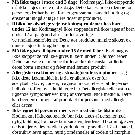
Må ikke tages i mere end 3 dage
: Kodimagnyl Ikke-stoppende
må ikke tages i mere end 3 dage. Dette kan være en ulempe for
personer, der har behov for længerevarende smertelindring og
ønsker at undgå at tage flere doser af produktet.
Risiko for alvorlige vejrtrækningsproblemer hos børn
under 12 år
: Kodimagnyl Ikke-stoppende må ikke tages af børn
under 12 år på grund af risiko for alvorlige
vejrtrækningsproblemer. Dette gør produktet mindre sikkert og
mindre egnet til brug hos børn.
Må ikke gives til børn under 15 år med feber
: Kodimagnyl
Ikke-stoppende må ikke gives til børn under 15 år med feber.
Dette kan være en ulempe for forældre, der ønsker at lindre
deres børns smerter og feber med samme produkt.
Allergiske reaktioner og astma-lignende symptomer
: Tag
ikke dette lægemiddel hvis du er allergisk over for
acetylsalicylsyre, codein, magnesiumoxid eller et af de øvrige
indholdsstoffer, hvis du tidligere har fået allergiske eller astma-
lignende symptomer ved brug af smertestillende medicin. Dette
kan begrænse brugen af produktet for personer med allergier
eller astma.
Ikke egnet til personer med visse medicinske tilstande
:
Kodimagnyl Ikke-stoppende bør ikke tages af personer med
nylig blødning fra mave-tarmkanalen, tendens til blødning, svært
nedsat hjerte-, lever- eller nyrefunktion, graviditet i 7.-9. måned,
obstruktiv søvn-apnø, hurtig omdannelse af codein til morphin