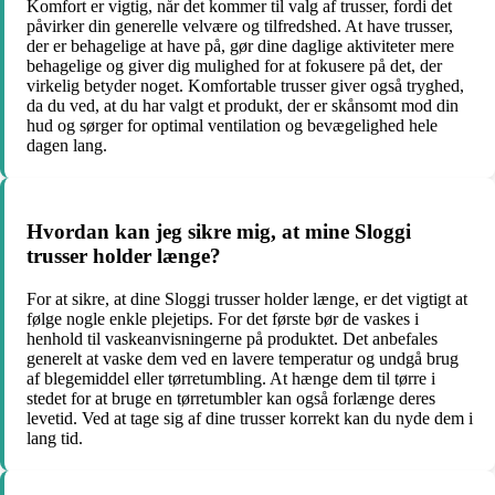
Komfort er vigtig, når det kommer til valg af trusser, fordi det
påvirker din generelle velvære og tilfredshed. At have trusser,
der er behagelige at have på, gør dine daglige aktiviteter mere
behagelige og giver dig mulighed for at fokusere på det, der
virkelig betyder noget. Komfortable trusser giver også tryghed,
da du ved, at du har valgt et produkt, der er skånsomt mod din
hud og sørger for optimal ventilation og bevægelighed hele
dagen lang.
Hvordan kan jeg sikre mig, at mine Sloggi
trusser holder længe?
For at sikre, at dine Sloggi trusser holder længe, er det vigtigt at
følge nogle enkle plejetips. For det første bør de vaskes i
henhold til vaskeanvisningerne på produktet. Det anbefales
generelt at vaske dem ved en lavere temperatur og undgå brug
af blegemiddel eller tørretumbling. At hænge dem til tørre i
stedet for at bruge en tørretumbler kan også forlænge deres
levetid. Ved at tage sig af dine trusser korrekt kan du nyde dem i
lang tid.