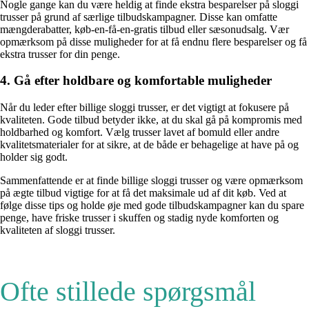
Nogle gange kan du være heldig at finde ekstra besparelser på sloggi
trusser på grund af særlige tilbudskampagner. Disse kan omfatte
mængderabatter, køb-en-få-en-gratis tilbud eller sæsonudsalg. Vær
opmærksom på disse muligheder for at få endnu flere besparelser og få
ekstra trusser for din penge.
4. Gå efter holdbare og komfortable muligheder
Når du leder efter billige sloggi trusser, er det vigtigt at fokusere på
kvaliteten. Gode tilbud betyder ikke, at du skal gå på kompromis med
holdbarhed og komfort. Vælg trusser lavet af bomuld eller andre
kvalitetsmaterialer for at sikre, at de både er behagelige at have på og
holder sig godt.
Sammenfattende er at finde billige sloggi trusser og være opmærksom
på ægte tilbud vigtige for at få det maksimale ud af dit køb. Ved at
følge disse tips og holde øje med gode tilbudskampagner kan du spare
penge, have friske trusser i skuffen og stadig nyde komforten og
kvaliteten af sloggi trusser.
Ofte stillede spørgsmål