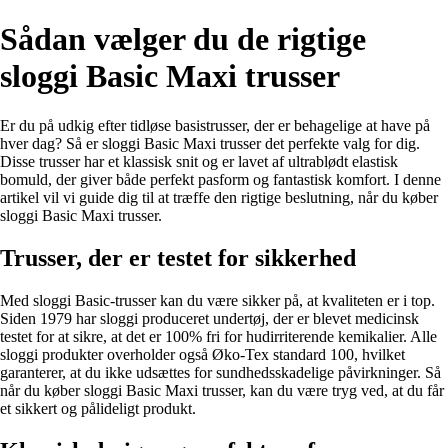
Sådan vælger du de rigtige
sloggi Basic Maxi trusser
Er du på udkig efter tidløse basistrusser, der er behagelige at have på
hver dag? Så er sloggi Basic Maxi trusser det perfekte valg for dig.
Disse trusser har et klassisk snit og er lavet af ultrablødt elastisk
bomuld, der giver både perfekt pasform og fantastisk komfort. I denne
artikel vil vi guide dig til at træffe den rigtige beslutning, når du køber
sloggi Basic Maxi trusser.
Trusser, der er testet for sikkerhed
Med sloggi Basic-trusser kan du være sikker på, at kvaliteten er i top.
Siden 1979 har sloggi produceret undertøj, der er blevet medicinsk
testet for at sikre, at det er 100% fri for hudirriterende kemikalier. Alle
sloggi produkter overholder også Øko-Tex standard 100, hvilket
garanterer, at du ikke udsættes for sundhedsskadelige påvirkninger. Så
når du køber sloggi Basic Maxi trusser, kan du være tryg ved, at du får
et sikkert og pålideligt produkt.