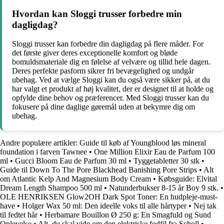
Hvordan kan Sloggi trusser forbedre min
dagligdag?
Sloggi trusser kan forbedre din dagligdag på flere måder. For
det første giver deres exceptionelle komfort og bløde
bomuldsmateriale dig en følelse af velvære og tillid hele dagen.
Deres perfekte pasform sikrer fri bevægelighed og undgår
ubehag. Ved at vælge Sloggi kan du også være sikker på, at du
har valgt et produkt af høj kvalitet, der er designet til at holde og
opfylde dine behov og præferencer. Med Sloggi trusser kan du
fokusere på dine daglige gøremål uden at bekymre dig om
ubehag.
Andre populære artikler:
Guide til køb af Youngblood løs mineral
foundation i farven Tawnee
•
One Million Elixir Eau de Parfum 100
ml
•
Gucci Bloom Eau de Parfum 30 ml
•
Tyggetabletter 30 stk
•
Guide til Down To The Pore Blackhead Banishing Pore Strips
•
Alt
om Atlantic Kelp And Magnesium Body Cream
•
Købsguide: Elvital
Dream Length Shampoo 500 ml
•
Natunderbukser 8-15 år Boy 9 stk.
•
OLE HENRIKSEN Glow2OH Dark Spot Toner: En hudpleje-must-
have
•
Holger Wax 50 ml: Den ideelle voks til alle hårtyper
•
Nej tak
til fedtet hår
•
Herbamare Bouillon Ø 250 g: En Smagfuld og Sund
Oplevelse
•
Alt, du skal vide om den elektriske fodfil fra Scholl
•