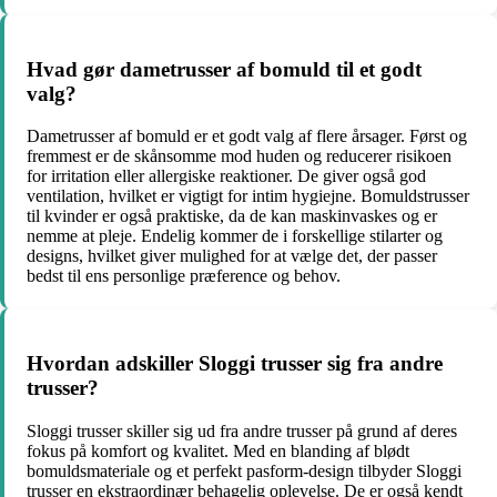
Hvad gør dametrusser af bomuld til et godt
valg?
Dametrusser af bomuld er et godt valg af flere årsager. Først og
fremmest er de skånsomme mod huden og reducerer risikoen
for irritation eller allergiske reaktioner. De giver også god
ventilation, hvilket er vigtigt for intim hygiejne. Bomuldstrusser
til kvinder er også praktiske, da de kan maskinvaskes og er
nemme at pleje. Endelig kommer de i forskellige stilarter og
designs, hvilket giver mulighed for at vælge det, der passer
bedst til ens personlige præference og behov.
Hvordan adskiller Sloggi trusser sig fra andre
trusser?
Sloggi trusser skiller sig ud fra andre trusser på grund af deres
fokus på komfort og kvalitet. Med en blanding af blødt
bomuldsmateriale og et perfekt pasform-design tilbyder Sloggi
trusser en ekstraordinær behagelig oplevelse. De er også kendt