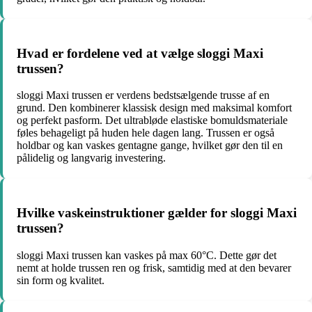
Hvad er fordelene ved at vælge sloggi Maxi
trussen?
sloggi Maxi trussen er verdens bedstsælgende trusse af en
grund. Den kombinerer klassisk design med maksimal komfort
og perfekt pasform. Det ultrabløde elastiske bomuldsmateriale
føles behageligt på huden hele dagen lang. Trussen er også
holdbar og kan vaskes gentagne gange, hvilket gør den til en
pålidelig og langvarig investering.
Hvilke vaskeinstruktioner gælder for sloggi Maxi
trussen?
sloggi Maxi trussen kan vaskes på max 60°C. Dette gør det
nemt at holde trussen ren og frisk, samtidig med at den bevarer
sin form og kvalitet.