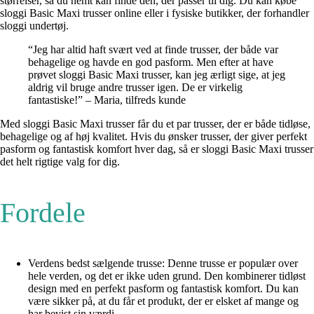
størrelser, så du nemt kan finde den, der passer til dig. Du kan købe
sloggi Basic Maxi trusser online eller i fysiske butikker, der forhandler
sloggi undertøj.
“Jeg har altid haft svært ved at finde trusser, der både var
behagelige og havde en god pasform. Men efter at have
prøvet sloggi Basic Maxi trusser, kan jeg ærligt sige, at jeg
aldrig vil bruge andre trusser igen. De er virkelig
fantastiske!” – Maria, tilfreds kunde
Med sloggi Basic Maxi trusser får du et par trusser, der er både tidløse,
behagelige og af høj kvalitet. Hvis du ønsker trusser, der giver perfekt
pasform og fantastisk komfort hver dag, så er sloggi Basic Maxi trusser
det helt rigtige valg for dig.
Fordele
Verdens bedst sælgende trusse: Denne trusse er populær over
hele verden, og det er ikke uden grund. Den kombinerer tidløst
design med en perfekt pasform og fantastisk komfort. Du kan
være sikker på, at du får et produkt, der er elsket af mange og
har bevist sin værdi.