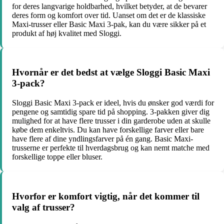
for deres langvarige holdbarhed, hvilket betyder, at de bevarer
deres form og komfort over tid. Uanset om det er de klassiske
Maxi-trusser eller Basic Maxi 3-pak, kan du være sikker på et
produkt af høj kvalitet med Sloggi.
Hvornår er det bedst at vælge Sloggi Basic Maxi
3-pack?
Sloggi Basic Maxi 3-pack er ideel, hvis du ønsker god værdi for
pengene og samtidig spare tid på shopping. 3-pakken giver dig
mulighed for at have flere trusser i din garderobe uden at skulle
købe dem enkeltvis. Du kan have forskellige farver eller bare
have flere af dine yndlingsfarver på én gang. Basic Maxi-
trusserne er perfekte til hverdagsbrug og kan nemt matche med
forskellige toppe eller bluser.
Hvorfor er komfort vigtig, når det kommer til
valg af trusser?