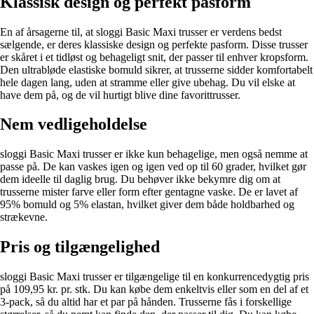
Klassisk design og perfekt pasform
En af årsagerne til, at sloggi Basic Maxi trusser er verdens bedst
sælgende, er deres klassiske design og perfekte pasform. Disse trusser
er skåret i et tidløst og behageligt snit, der passer til enhver kropsform.
Den ultrabløde elastiske bomuld sikrer, at trusserne sidder komfortabelt
hele dagen lang, uden at stramme eller give ubehag. Du vil elske at
have dem på, og de vil hurtigt blive dine favorittrusser.
Nem vedligeholdelse
sloggi Basic Maxi trusser er ikke kun behagelige, men også nemme at
passe på. De kan vaskes igen og igen ved op til 60 grader, hvilket gør
dem ideelle til daglig brug. Du behøver ikke bekymre dig om at
trusserne mister farve eller form efter gentagne vaske. De er lavet af
95% bomuld og 5% elastan, hvilket giver dem både holdbarhed og
strækevne.
Pris og tilgængelighed
sloggi Basic Maxi trusser er tilgængelige til en konkurrencedygtig pris
på 109,95 kr. pr. stk. Du kan købe dem enkeltvis eller som en del af et
3-pack, så du altid har et par på hånden. Trusserne fås i forskellige