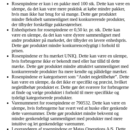
Rosenpindene er kun i en pakke med 100 stk. Dette kan være en
ulempe, da det kan være mere praktisk at købe mindre pakker,
hvis man ikke har brug for så mange. Dette gør produktet
mindre fleksibelt sammenlignet med konkurrerende produkter,
der tilbyder forskellige pakkestørrelser.
Enhedsprisen for rosenpindene er 0,50 kr. pr. stk. Dette kan
være en ulempe, da det kan være dyrere sammenlignet med
andre produkter på markedet, der tilbyder en lavere enhedspris.
Dette gør produktet mindre konkurrencedygtigt i forhold til
prisen.
Rosenpindene er fra mærket UNIQ. Dette kan være en ulempe,
hvis forbrugerne ikke er bekendt med eller har tillid til dette
mærke. Dette gør produktet mindre attraktivt sammenlignet med
konkurrerende produkter fra mere kendte og pålidelige mærker.
Rosenpindene er kategoriseret som “Andet negletilbehør”. Dette
kan være en ulempe, da det ikke er specifikt og præcist, hvilket
negletilbehør produktet er. Dette gør det sværere for forbrugerne
at finde og vælge produktet i forhold til mere specifikke og
tydeligt kategoriserede produkter.
Varenummeret for rosenpindene er 790532. Dette kan være en
ulempe, hvis forbrugerne har svært ved at huske eller genkende
dette varenummer. Dette gør produktet mindre bekvemt og
mindre genkendeligt sammenlignet med produkter med mere
intuitive og let genkendelige varenumre.
Leverandøren af rosenpindene er Matas Operations A/S. Dette