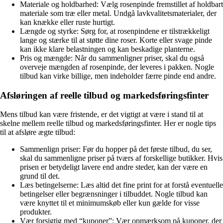
Materiale og holdbarhed: Vælg rosenpinde fremstillet af holdbart
materiale som træ eller metal. Undgå lavkvalitetsmaterialer, der
kan knække eller ruste hurtigt.
Længde og styrke: Sørg for, at rosenpindene er tilstrækkeligt
lange og stærke til at støtte dine roser. Korte eller svage pinde
kan ikke klare belastningen og kan beskadige planterne.
Pris og mængde: Når du sammenligner priser, skal du også
overveje mængden af rosenpinde, der leveres i pakken. Nogle
tilbud kan virke billige, men indeholder færre pinde end andre.
Afsløringen af reelle tilbud og markedsføringsfinter
Mens tilbud kan være fristende, er det vigtigt at være i stand til at
skelne mellem reelle tilbud og markedsføringsfinter. Her er nogle tips
til at afsløre ægte tilbud:
Sammenlign priser: Før du hopper på det første tilbud, du ser,
skal du sammenligne priser på tværs af forskellige butikker. Hvis
prisen er betydeligt lavere end andre steder, kan der være en
grund til det.
Læs betingelserne: Læs altid det fine print for at forstå eventuelle
betingelser eller begrænsninger i tilbuddet. Nogle tilbud kan
være knyttet til et minimumskøb eller kun gælde for visse
produkter.
Vær forsigtig med “kuponer”: Vær opmærksom på kuponer, der