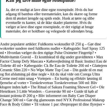
Kan jeg lave mine egne rosenpinde?
Ja, det er muligt at lave dine egne rosenpinde. Hvis du har
adgang til bambus eller træmaterialer, kan du skære og forme
dem til ønsket længde og spids ende. Husk at tørre og slibe
eventuelle ru kanter, så de ikke skader planterne. Hvis du
vælger at lave dine egne rosenpinde, er det vigtigt at bruge
materialer, der er holdbare og velegnede til udendørs brug.
Andre populære artikler:
Fuldkorns woknudler Ø 250 g – Gør dine
wokretter sundere med fuldkorns nudler
•
Købsguide: Surf Spray 125
ml
•
Hvordan vælger du den rigtige Pulse Oximeter Fingertip?
•
Multivitamin Gravid – Et kosttilskud til dig under graviditeten
•
Max
Factor Clump Defy Mascara
•
Købsvejledning til Basic Instinct Eau de
Toilette 40 ml
•
Køberguide: Ck Be Eau de Toilette 200 ml
•
Glattejern
Ceramic Slim 220
•
No Wipe Matte Top Coat – Din guide til en mat
og flot afslutning på dine negle
•
Alt du skal vide om Corega Ultra
Creme med mint smag
•
Vortepen – En hurtig og effektiv løsning til
fjernelse af vorter
•
Torskelevertran Torskelevertran 500 ml: Bliv
klogere inden køb
•
The Ritual of Sakura Foaming Shower Gel
•
Ole
Henriksen 3 Little Wonders – Gaveæske 90 ml
•
Guide til køb af
instant polenta Ø 200 g
•
Bliv informeret om Baby Care Diaper
Change 500 ml
•
Gør dig glamourøs med NYX Professional Makeup
Face & Body Glitter
•
Til voksne 1 par: Ørepropper til dine flyrejser
•