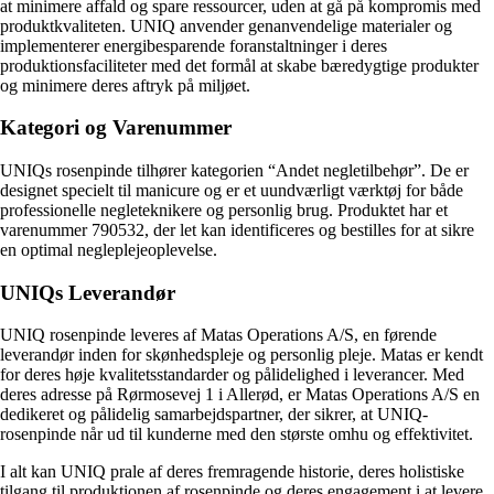
at minimere affald og spare ressourcer, uden at gå på kompromis med
produktkvaliteten. UNIQ anvender genanvendelige materialer og
implementerer energibesparende foranstaltninger i deres
produktionsfaciliteter med det formål at skabe bæredygtige produkter
og minimere deres aftryk på miljøet.
Kategori og Varenummer
UNIQs rosenpinde tilhører kategorien “Andet negletilbehør”. De er
designet specielt til manicure og er et uundværligt værktøj for både
professionelle negleteknikere og personlig brug. Produktet har et
varenummer 790532, der let kan identificeres og bestilles for at sikre
en optimal negleplejeoplevelse.
UNIQs Leverandør
UNIQ rosenpinde leveres af Matas Operations A/S, en førende
leverandør inden for skønhedspleje og personlig pleje. Matas er kendt
for deres høje kvalitetsstandarder og pålidelighed i leverancer. Med
deres adresse på Rørmosevej 1 i Allerød, er Matas Operations A/S en
dedikeret og pålidelig samarbejdspartner, der sikrer, at UNIQ-
rosenpinde når ud til kunderne med den største omhu og effektivitet.
I alt kan UNIQ prale af deres fremragende historie, deres holistiske
tilgang til produktionen af rosenpinde og deres engagement i at levere