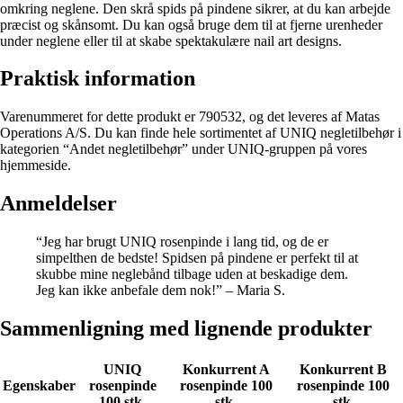
omkring neglene. Den skrå spids på pindene sikrer, at du kan arbejde
præcist og skånsomt. Du kan også bruge dem til at fjerne urenheder
under neglene eller til at skabe spektakulære nail art designs.
Praktisk information
Varenummeret for dette produkt er 790532, og det leveres af Matas
Operations A/S. Du kan finde hele sortimentet af UNIQ negletilbehør i
kategorien “Andet negletilbehør” under UNIQ-gruppen på vores
hjemmeside.
Anmeldelser
“Jeg har brugt UNIQ rosenpinde i lang tid, og de er
simpelthen de bedste! Spidsen på pindene er perfekt til at
skubbe mine neglebånd tilbage uden at beskadige dem.
Jeg kan ikke anbefale dem nok!” – Maria S.
Sammenligning med lignende produkter
UNIQ
Konkurrent A
Konkurrent B
Egenskaber
rosenpinde
rosenpinde 100
rosenpinde 100
100 stk.
stk.
stk.