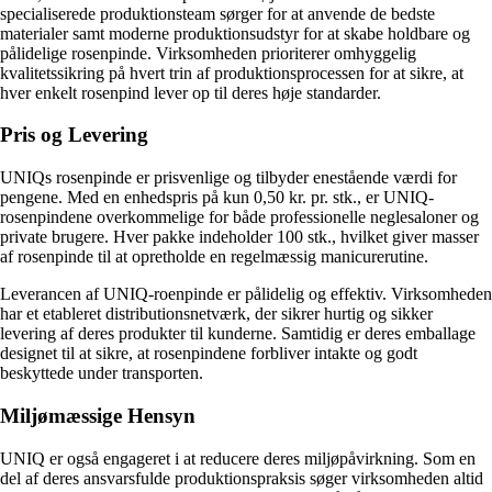
specialiserede produktionsteam sørger for at anvende de bedste
materialer samt moderne produktionsudstyr for at skabe holdbare og
pålidelige rosenpinde. Virksomheden prioriterer omhyggelig
kvalitetssikring på hvert trin af produktionsprocessen for at sikre, at
hver enkelt rosenpind lever op til deres høje standarder.
Pris og Levering
UNIQs rosenpinde er prisvenlige og tilbyder enestående værdi for
pengene. Med en enhedspris på kun 0,50 kr. pr. stk., er UNIQ-
rosenpindene overkommelige for både professionelle neglesaloner og
private brugere. Hver pakke indeholder 100 stk., hvilket giver masser
af rosenpinde til at opretholde en regelmæssig manicurerutine.
Leverancen af UNIQ-roenpinde er pålidelig og effektiv. Virksomheden
har et etableret distributionsnetværk, der sikrer hurtig og sikker
levering af deres produkter til kunderne. Samtidig er deres emballage
designet til at sikre, at rosenpindene forbliver intakte og godt
beskyttede under transporten.
Miljømæssige Hensyn
UNIQ er også engageret i at reducere deres miljøpåvirkning. Som en
del af deres ansvarsfulde produktionspraksis søger virksomheden altid