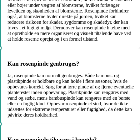
eller bøjer under vægten af ​​blomsterne, hvilket forlænger
levetiden og skønheden af ​​blomsterne. Rosenpinde forhindrer
også, at blomsterne hviler direkte på jorden, hvilket kan
reducere risikoen for skader, sygdomme og skadedyr, der kan
trives i et fugtigt miljø. Derudover kan rosenpinde hjælpe med
at opretholde en mere organiseret og visuelt tiltalende have ved
at holde roserne oprejst og i en formel tilstand.
Kan rosenpinde genbruges?
Ja, rosenpinde kan normalt genbruges. Både bambus- og
plastikpinde er holdbare og kan holde i flere sæsoner, hvis de
opbevares korrekt. Sørg for at tørre pinde af og fjerne eventuelle
planterester inden opbevaring. Plastikpinde kan rengøres med
vand og sæbe, mens bambuspinde kan rengøres med en børste
eller en fugtig klud. Opbevar rosenpinde et sted, hvor de ikke
udsættes for ekstreme temperaturer eller fugtighed, da dette kan
påvirke deres holdbarhed.
Kan rosenpinde tilpasses i længde?