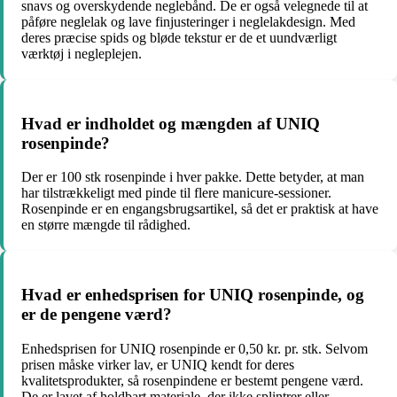
snavs og overskydende neglebånd. De er også velegnede til at
påføre neglelak og lave finjusteringer i neglelakdesign. Med
deres præcise spids og bløde tekstur er de et uundværligt
værktøj i negleplejen.
Hvad er indholdet og mængden af UNIQ
rosenpinde?
Der er 100 stk rosenpinde i hver pakke. Dette betyder, at man
har tilstrækkeligt med pinde til flere manicure-sessioner.
Rosenpinde er en engangsbrugsartikel, så det er praktisk at have
en større mængde til rådighed.
Hvad er enhedsprisen for UNIQ rosenpinde, og
er de pengene værd?
Enhedsprisen for UNIQ rosenpinde er 0,50 kr. pr. stk. Selvom
prisen måske virker lav, er UNIQ kendt for deres
kvalitetsprodukter, så rosenpindene er bestemt pengene værd.
De er lavet af holdbart materiale, der ikke splintrer eller