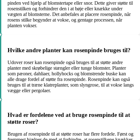
pinden ved hjælp af blomstertape eller snor. Dette giver støtte til
rosenstilken og forhindrer den i at bøje eller knække under
vægten af ​​blomsterne. Det anbefales at placere rosenpinde, når
rosens stilke begynder at vokse, og gentage processen, når
planten vokser.
Hvilke andre planter kan rosenpinde bruges til?
Udover roser kan rosenpinde også bruges til at støtte andre
planter med skrøbelige stængler eller tunge blomster. Planter
som pæoner, dahliaer, hollyhocks og blomstrende buske kan
alle drage fordel af støtte fra rosenpinde. Rosenpinde kan også
bruges til at træne klatreplanter, som slyngrose, til at vokse langs
vægge eller pergolaer.
Hvad er fordelene ved at bruge rosenpinde til at
støtte roser?
Brugen af rosenpinde til at støtte roser har flere fordele. Først og
fremmest hjælper de med at forhindre, at rosenstilkene knækker