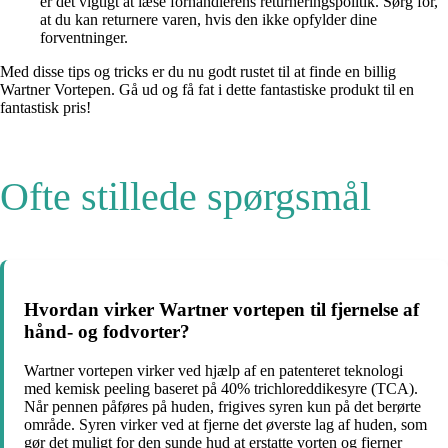
er det vigtigt at læse forhandlerens returneringspolitik. Sørg for,
at du kan returnere varen, hvis den ikke opfylder dine
forventninger.
Med disse tips og tricks er du nu godt rustet til at finde en billig
Wartner Vortepen. Gå ud og få fat i dette fantastiske produkt til en
fantastisk pris!
Ofte stillede spørgsmål
Hvordan virker Wartner vortepen til fjernelse af
hånd- og fodvorter?
Wartner vortepen virker ved hjælp af en patenteret teknologi
med kemisk peeling baseret på 40% trichloreddikesyre (TCA).
Når pennen påføres på huden, frigives syren kun på det berørte
område. Syren virker ved at fjerne det øverste lag af huden, som
gør det muligt for den sunde hud at erstatte vorten og fjerner