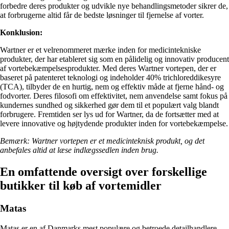
forbedre deres produkter og udvikle nye behandlingsmetoder sikrer de,
at forbrugerne altid får de bedste løsninger til fjernelse af vorter.
Konklusion:
Wartner er et velrenommeret mærke inden for medicintekniske
produkter, der har etableret sig som en pålidelig og innovativ producent
af vortebekæmpelsesprodukter. Med deres Wartner vortepen, der er
baseret på patenteret teknologi og indeholder 40% trichloreddikesyre
(TCA), tilbyder de en hurtig, nem og effektiv måde at fjerne hånd- og
fodvorter. Deres filosofi om effektivitet, nem anvendelse samt fokus på
kundernes sundhed og sikkerhed gør dem til et populært valg blandt
forbrugere. Fremtiden ser lys ud for Wartner, da de fortsætter med at
levere innovative og højtydende produkter inden for vortebekæmpelse.
Bemærk: Wartner vortepen er et medicinteknisk produkt, og det
anbefales altid at læse indlægssedlen inden brug.
En omfattende oversigt over forskellige
butikker til køb af vortemidler
Matas
Matas er en af Danmarks mest populære og betroede detailhandlere