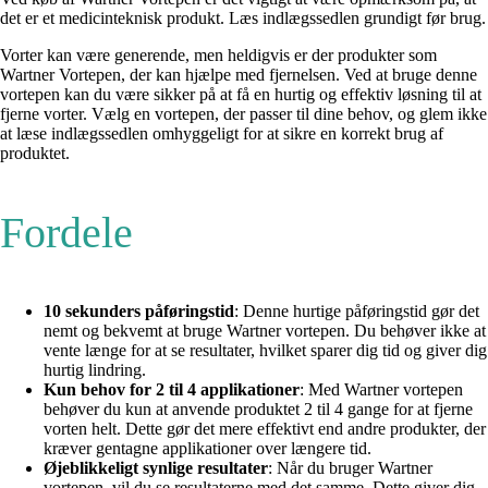
det er et medicinteknisk produkt. Læs indlægssedlen grundigt før brug.
Vorter kan være generende, men heldigvis er der produkter som
Wartner Vortepen, der kan hjælpe med fjernelsen. Ved at bruge denne
vortepen kan du være sikker på at få en hurtig og effektiv løsning til at
fjerne vorter. Vælg en vortepen, der passer til dine behov, og glem ikke
at læse indlægssedlen omhyggeligt for at sikre en korrekt brug af
produktet.
Fordele
10 sekunders påføringstid
: Denne hurtige påføringstid gør det
nemt og bekvemt at bruge Wartner vortepen. Du behøver ikke at
vente længe for at se resultater, hvilket sparer dig tid og giver dig
hurtig lindring.
Kun behov for 2 til 4 applikationer
: Med Wartner vortepen
behøver du kun at anvende produktet 2 til 4 gange for at fjerne
vorten helt. Dette gør det mere effektivt end andre produkter, der
kræver gentagne applikationer over længere tid.
Øjeblikkeligt synlige resultater
: Når du bruger Wartner
vortepen, vil du se resultaterne med det samme. Dette giver dig