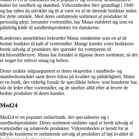
inden for sundhed og skønhed. Virksomheden blev grundlagt i 1949
og har siden da udviklet sig til at være en af de førende butikker inden
for dette område. Med deres omfattende sortiment af produkter til
personlig pleje, herunder vortemidler, har Matas etableret sig som en
pålidelig kilde til sundhedsprodukter for danskerne.
Kundernes anmeldelser bekræfter Matas omdømme som en af de
bedste butikker til køb af vortemidler. Mange kunder roser butikkens
brede udvalg af produkter, der spænder fra vortepenne til
trichloreddikesyre. Matas har formået at tilpasse deres sortiment, så der
er noget for enhver smag og behov.
Deres unikke salgsargument er deres ekspertise i sundheds- og
skønhedsområdet samt deres fokus på kvalitet og pålidelighed. Matas
er en butik, der virkelig forstår de specifikke behov, som kunderne har,
når de leder efter vortemidler, og de stræber altid efter at levere de
bedste produkter til deres kunder.
Med24
Med24 er en populær onlinebutik, der specialiserer sig i
sundhedsprodukter. Deres sortiment omfatter også et bredt udvalg af
vortemidler og relaterede produkter. Virksomheden er kendt for at
tilbyde kunderne et omfattende udvalg af produkter af høj kvalitet til