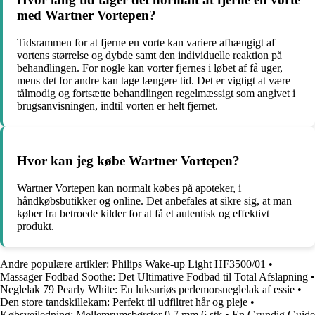
med Wartner Vortepen?
Tidsrammen for at fjerne en vorte kan variere afhængigt af
vortens størrelse og dybde samt den individuelle reaktion på
behandlingen. For nogle kan vorter fjernes i løbet af få uger,
mens det for andre kan tage længere tid. Det er vigtigt at være
tålmodig og fortsætte behandlingen regelmæssigt som angivet i
brugsanvisningen, indtil vorten er helt fjernet.
Hvor kan jeg købe Wartner Vortepen?
Wartner Vortepen kan normalt købes på apoteker, i
håndkøbsbutikker og online. Det anbefales at sikre sig, at man
køber fra betroede kilder for at få et autentisk og effektivt
produkt.
Andre populære artikler:
Philips Wake-up Light HF3500/01
•
Massager Fodbad Soothe: Det Ultimative Fodbad til Total Afslapning
•
Neglelak 79 Pearly White: En luksuriøs perlemorsneglelak af essie
•
Den store tandskillekam: Perfekt til udfiltret hår og pleje
•
Købsvejledning: Mellemrumsbørster 0,7 mm 6 stk
•
En Grundig Guide