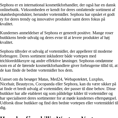
Sephora er en international kosmetikforhandler, der også har en dansk
onlinebutik. Virksomheden er kendt for deres omfattende sortiment af
skønhedsprodukter, herunder vortemidler. Sephora har opnået et godt
ry for deres trendy og innovative produkter samt deres fokus på
kvalitet.
Kundernes anmeldelser af Sephora er generelt positive. Mange roser
butikkens brede udvalg og deres evne til at levere produkter af høj
kvalitet.
Sephora tilbyder et udvalg af vortemidler, der appellerer til moderne
forbrugere. Deres sortiment inkluderer både vortepen med
trichloreddikesyre og andre effektive løsninger. Sephoras omdømme
som en af de førende kosmetikforhandlere giver forbrugerne tillid til, at
de kan finde de bedste vortemidler hos dem.
Uanset om du besøger Matas, Med24, Webapotektet, Luxplus,
Nicehair, Beautycos, Cocopanda eller Sephora, kan du være sikker på
at finde et bredt udvalg af vortemidler, der passer til dine behov. Disse
butikker har alle etableret sig som pålidelige kilder til vortemidler og
har specialiseret deres sortimenter for at møde kundernes efterspørgsel.
Udforsk disse butikker og find den bedste vortepen eller vortemiddel til
dig.