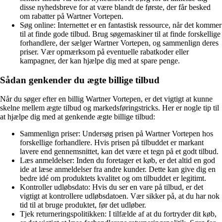
disse nyhedsbreve for at være blandt de første, der får besked
om rabatter på Wartner Vortepen.
Søg online: Internettet er en fantastisk ressource, når det kommer
til at finde gode tilbud. Brug søgemaskiner til at finde forskellige
forhandlere, der sælger Wartner Vortepen, og sammenlign deres
priser. Vær opmærksom på eventuelle rabatkoder eller
kampagner, der kan hjælpe dig med at spare penge.
Sådan genkender du ægte billige tilbud
Når du søger efter en billig Wartner Vortepen, er det vigtigt at kunne
skelne mellem ægte tilbud og markedsføringstricks. Her er nogle tip til
at hjælpe dig med at genkende ægte billige tilbud:
Sammenlign priser: Undersøg prisen på Wartner Vortepen hos
forskellige forhandlere. Hvis prisen på tilbuddet er markant
lavere end gennemsnittet, kan det være et tegn på et godt tilbud.
Læs anmeldelser: Inden du foretager et køb, er det altid en god
ide at læse anmeldelser fra andre kunder. Dette kan give dig en
bedre idé om produktets kvalitet og om tilbuddet er legitimt.
Kontroller udløbsdato: Hvis du ser en vare på tilbud, er det
vigtigt at kontrollere udløbsdatoen. Vær sikker på, at du har nok
tid til at bruge produktet, før det udløber.
Tjek returneringspolitikken: I tilfælde af at du fortryder dit køb,