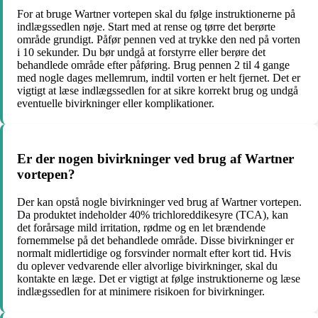
For at bruge Wartner vortepen skal du følge instruktionerne på
indlægssedlen nøje. Start med at rense og tørre det berørte
område grundigt. Påfør pennen ved at trykke den ned på vorten
i 10 sekunder. Du bør undgå at forstyrre eller berøre det
behandlede område efter påføring. Brug pennen 2 til 4 gange
med nogle dages mellemrum, indtil vorten er helt fjernet. Det er
vigtigt at læse indlægssedlen for at sikre korrekt brug og undgå
eventuelle bivirkninger eller komplikationer.
Er der nogen bivirkninger ved brug af Wartner
vortepen?
Der kan opstå nogle bivirkninger ved brug af Wartner vortepen.
Da produktet indeholder 40% trichloreddikesyre (TCA), kan
det forårsage mild irritation, rødme og en let brændende
fornemmelse på det behandlede område. Disse bivirkninger er
normalt midlertidige og forsvinder normalt efter kort tid. Hvis
du oplever vedvarende eller alvorlige bivirkninger, skal du
kontakte en læge. Det er vigtigt at følge instruktionerne og læse
indlægssedlen for at minimere risikoen for bivirkninger.