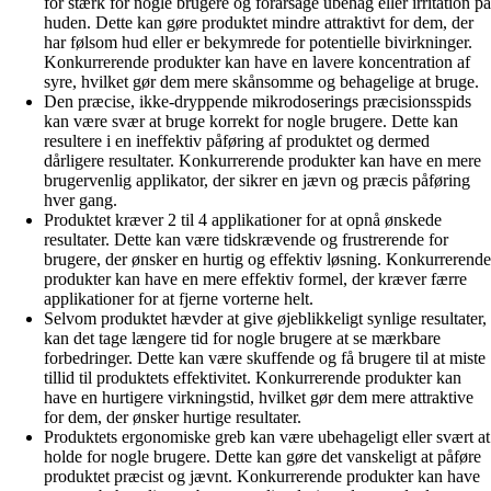
for stærk for nogle brugere og forårsage ubehag eller irritation på
huden. Dette kan gøre produktet mindre attraktivt for dem, der
har følsom hud eller er bekymrede for potentielle bivirkninger.
Konkurrerende produkter kan have en lavere koncentration af
syre, hvilket gør dem mere skånsomme og behagelige at bruge.
Den præcise, ikke-dryppende mikrodoserings præcisionsspids
kan være svær at bruge korrekt for nogle brugere. Dette kan
resultere i en ineffektiv påføring af produktet og dermed
dårligere resultater. Konkurrerende produkter kan have en mere
brugervenlig applikator, der sikrer en jævn og præcis påføring
hver gang.
Produktet kræver 2 til 4 applikationer for at opnå ønskede
resultater. Dette kan være tidskrævende og frustrerende for
brugere, der ønsker en hurtig og effektiv løsning. Konkurrerende
produkter kan have en mere effektiv formel, der kræver færre
applikationer for at fjerne vorterne helt.
Selvom produktet hævder at give øjeblikkeligt synlige resultater,
kan det tage længere tid for nogle brugere at se mærkbare
forbedringer. Dette kan være skuffende og få brugere til at miste
tillid til produktets effektivitet. Konkurrerende produkter kan
have en hurtigere virkningstid, hvilket gør dem mere attraktive
for dem, der ønsker hurtige resultater.
Produktets ergonomiske greb kan være ubehageligt eller svært at
holde for nogle brugere. Dette kan gøre det vanskeligt at påføre
produktet præcist og jævnt. Konkurrerende produkter kan have