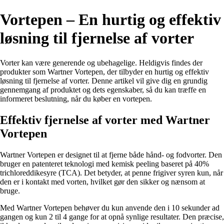
Vortepen – En hurtig og effektiv
løsning til fjernelse af vorter
Vorter kan være generende og ubehagelige. Heldigvis findes der
produkter som Wartner Vortepen, der tilbyder en hurtig og effektiv
løsning til fjernelse af vorter. Denne artikel vil give dig en grundig
gennemgang af produktet og dets egenskaber, så du kan træffe en
informeret beslutning, når du køber en vortepen.
Effektiv fjernelse af vorter med Wartner
Vortepen
Wartner Vortepen er designet til at fjerne både hånd- og fodvorter. Den
bruger en patenteret teknologi med kemisk peeling baseret på 40%
trichloreddikesyre (TCA). Det betyder, at penne frigiver syren kun, når
den er i kontakt med vorten, hvilket gør den sikker og nænsom at
bruge.
Med Wartner Vortepen behøver du kun anvende den i 10 sekunder ad
gangen og kun 2 til 4 gange for at opnå synlige resultater. Den præcise,