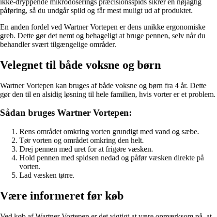
ikke-dryppende mikrodoserings præcisionsspids sikrer en nøjagtig
påføring, så du undgår spild og får mest muligt ud af produktet.
En anden fordel ved Wartner Vortepen er dens unikke ergonomiske
greb. Dette gør det nemt og behageligt at bruge pennen, selv når du
behandler svært tilgængelige områder.
Velegnet til både voksne og børn
Wartner Vortepen kan bruges af både voksne og børn fra 4 år. Dette
gør den til en alsidig løsning til hele familien, hvis vorter er et problem.
Sådan bruges Wartner Vortepen:
Rens området omkring vorten grundigt med vand og sæbe.
Tør vorten og området omkring den helt.
Drej pennen med uret for at frigøre væsken.
Hold pennen med spidsen nedad og påfør væsken direkte på
vorten.
Lad væsken tørre.
Være informeret før køb
Ved køb af Wartner Vortepen er det vigtigt at være opmærksom på, at