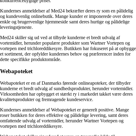
konkurrencedygtige priser.
Kundernes anmeldelser af Med24 bekræfter deres ry som en pålidelig
og kundevenlig onlinebutik. Mange kunder er imponerede over deres
enkle og brugervenlige hjemmeside samt deres hurtige og pålidelige
leveringstjeneste.
Med24 skiller sig ud ved at tilbyde kunderne et bredt udvalg af
vortemidler, herunder populære produkter som Wartner Vortepen og
vortepen med trichloreddikesyre. Butikken har fokuseret på at opbygge
et sortiment, der opfylder kundernes behov og præferencer inden for
dette specifikke produktområde.
Webapoteket
Webapoteket er en af Danmarks førende onlineapoteker, der tilbyder
kunderne et bredt udvalg af sundhedsprodukter, herunder vortemidler.
Virksomheden har opbygget et stærkt ry i markedet takket være deres
kvalitetsprodukter og fremragende kundeservice.
Kundernes anmeldelser af Webapoteket er generelt positive. Mange
roser butikken for deres effektive og pålidelige levering, samt deres
omfattende udvalg af vortemidler, herunder Wartner Vortepen og
vortepen med trichloreddikesyre.