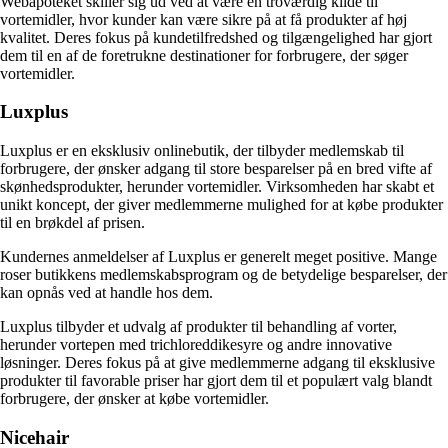
Webapoteket skiller sig ud ved at være en troværdig kilde til
vortemidler, hvor kunder kan være sikre på at få produkter af høj
kvalitet. Deres fokus på kundetilfredshed og tilgængelighed har gjort
dem til en af de foretrukne destinationer for forbrugere, der søger
vortemidler.
Luxplus
Luxplus er en eksklusiv onlinebutik, der tilbyder medlemskab til
forbrugere, der ønsker adgang til store besparelser på en bred vifte af
skønhedsprodukter, herunder vortemidler. Virksomheden har skabt et
unikt koncept, der giver medlemmerne mulighed for at købe produkter
til en brøkdel af prisen.
Kundernes anmeldelser af Luxplus er generelt meget positive. Mange
roser butikkens medlemskabsprogram og de betydelige besparelser, der
kan opnås ved at handle hos dem.
Luxplus tilbyder et udvalg af produkter til behandling af vorter,
herunder vortepen med trichloreddikesyre og andre innovative
løsninger. Deres fokus på at give medlemmerne adgang til eksklusive
produkter til favorable priser har gjort dem til et populært valg blandt
forbrugere, der ønsker at købe vortemidler.
Nicehair