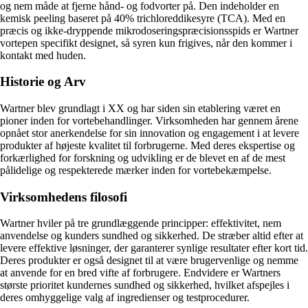
og nem måde at fjerne hånd- og fodvorter på. Den indeholder en
kemisk peeling baseret på 40% trichloreddikesyre (TCA). Med en
præcis og ikke-dryppende mikrodoseringspræcisionsspids er Wartner
vortepen specifikt designet, så syren kun frigives, når den kommer i
kontakt med huden.
Historie og Arv
Wartner blev grundlagt i XX og har siden sin etablering været en
pioner inden for vortebehandlinger. Virksomheden har gennem årene
opnået stor anerkendelse for sin innovation og engagement i at levere
produkter af højeste kvalitet til forbrugerne. Med deres ekspertise og
forkærlighed for forskning og udvikling er de blevet en af de mest
pålidelige og respekterede mærker inden for vortebekæmpelse.
Virksomhedens filosofi
Wartner hviler på tre grundlæggende principper: effektivitet, nem
anvendelse og kunders sundhed og sikkerhed. De stræber altid efter at
levere effektive løsninger, der garanterer synlige resultater efter kort tid.
Deres produkter er også designet til at være brugervenlige og nemme
at anvende for en bred vifte af forbrugere. Endvidere er Wartners
største prioritet kundernes sundhed og sikkerhed, hvilket afspejles i
deres omhyggelige valg af ingredienser og testprocedurer.