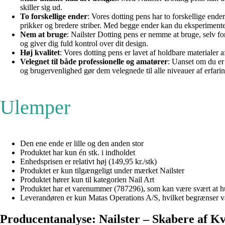
skiller sig ud.
To forskellige ender
: Vores dotting pens har to forskellige ender 
prikker og bredere striber. Med begge ender kan du eksperimenter
Nem at bruge
: Nailster Dotting pens er nemme at bruge, selv f
og giver dig fuld kontrol over dit design.
Høj kvalitet
: Vores dotting pens er lavet af holdbare materialer af
Velegnet til både professionelle og amatører
: Uanset om du er 
og brugervenlighed gør dem velegnede til alle niveauer af erfarin
Ulemper
Den ene ende er lille og den anden stor
Produktet har kun én stk. i indholdet
Enhedsprisen er relativt høj (149,95 kr./stk)
Produktet er kun tilgængeligt under mærket Nailster
Produktet hører kun til kategorien Nail Art
Produktet har et varenummer (787296), som kan være svært at h
Leverandøren er kun Matas Operations A/S, hvilket begrænser 
Producentanalyse: Nailster – Skabere af Kv