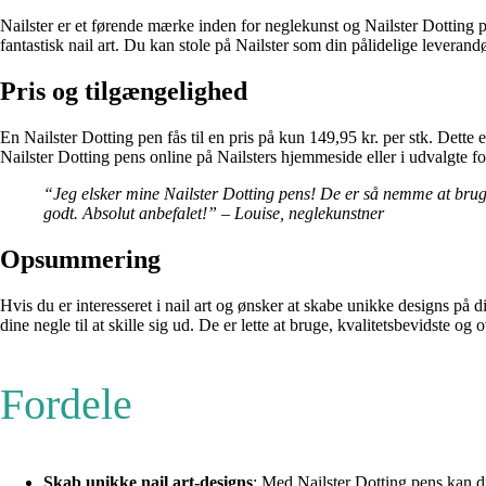
Nailster er et førende mærke inden for neglekunst og Nailster Dotting pen
fantastisk nail art. Du kan stole på Nailster som din pålidelige leverand
Pris og tilgængelighed
En Nailster Dotting pen fås til en pris på kun 149,95 kr. per stk. Dette
Nailster Dotting pens online på Nailsters hjemmeside eller i udvalgte f
“Jeg elsker mine Nailster Dotting pens! De er så nemme at bruge,
godt. Absolut anbefalet!” – Louise, neglekunstner
Opsummering
Hvis du er interesseret i nail art og ønsker at skabe unikke designs på d
dine negle til at skille sig ud. De er lette at bruge, kvalitetsbevidste o
Fordele
Skab unikke nail art-designs
: Med Nailster Dotting pens kan du