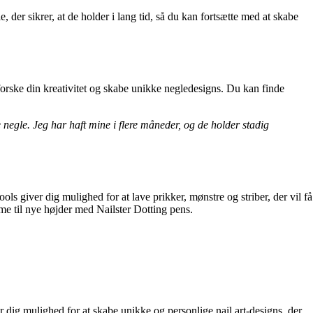
, der sikrer, at de holder i lang tid, så du kan fortsætte med at skabe
dforske din kreativitet og skabe unikke negledesigns. Du kan finde
negle. Jeg har haft mine i flere måneder, og de holder stadig
ols giver dig mulighed for at lave prikker, mønstre og striber, der vil få
game til nye højder med Nailster Dotting pens.
r dig mulighed for at skabe unikke og personlige nail art-designs, der