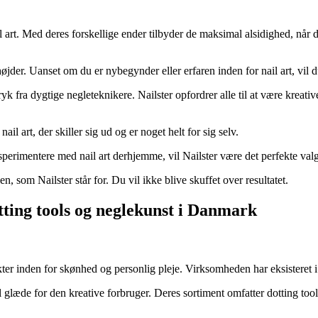
ail art. Med deres forskellige ender tilbyder de maksimal alsidighed, når
øjder. Uanset om du er nybegynder eller erfaren inden for nail art, vil 
 fra dygtige negleteknikere. Nailster opfordrer alle til at være kreati
il art, der skiller sig ud og er noget helt for sig selv.
sperimentere med nail art derhjemme, vil Nailster være det perfekte valg
n, som Nailster står for. Du vil ikke blive skuffet over resultatet.
tting tools og neglekunst i Danmark
er inden for skønhed og personlig pleje. Virksomheden har eksisteret i 
l glæde for den kreative forbruger. Deres sortiment omfatter dotting tool