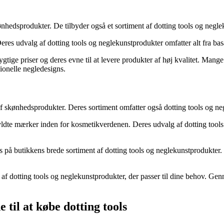
edsprodukter. De tilbyder også et sortiment af dotting tools og neglek
es udvalg af dotting tools og neglekunstprodukter omfatter alt fra basal
ge priser og deres evne til at levere produkter af høj kvalitet. Mange 
ionelle negledesigns.
af skønhedsprodukter. Deres sortiment omfatter også dotting tools og ne
gefyldte mærker inden for kosmetikverdenen. Deres udvalg af dotting to
s på butikkens brede sortiment af dotting tools og neglekunstprodukter
g af dotting tools og neglekunstprodukter, der passer til dine behov. G
e til at købe dotting tools