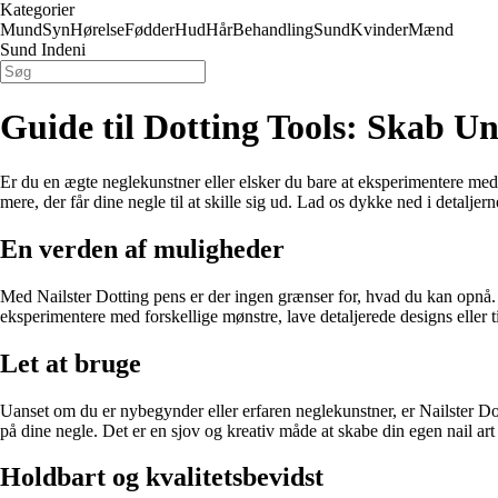
Kategorier
Mund
Syn
Hørelse
Fødder
Hud
Hår
Behandling
Sund
Kvinder
Mænd
Sund Indeni
Guide til Dotting Tools: Skab Un
Er du en ægte neglekunstner eller elsker du bare at eksperimentere med 
mere, der får dine negle til at skille sig ud. Lad os dykke ned i detalje
En verden af muligheder
Med Nailster Dotting pens er der ingen grænser for, hvad du kan opnå. Di
eksperimentere med forskellige mønstre, lave detaljerede designs eller til
Let at bruge
Uanset om du er nybegynder eller erfaren neglekunstner, er Nailster Dot
på dine negle. Det er en sjov og kreativ måde at skabe din egen nail art
Holdbart og kvalitetsbevidst