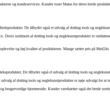
ukterne og kundeservicen. Kunder roser Matas for deres brede produkt
dhedsprodukter. De tilbyder også et udvalg af dotting tools og neglekuns
e. Deres sortiment af dotting tools og neglekunstprodukter er omfattend
levelse og høj kvalitet af produkterne. Mange sætter pris på Med24s ef
oteksprodukter. De tilbyder også et udvalg af dotting tools og neglekunst
es udvalg af dotting tools og neglekunstprodukter er nøje udvalgt for
g brugervenlige hjemmeside. Kunder værdsætter også det brede sortime