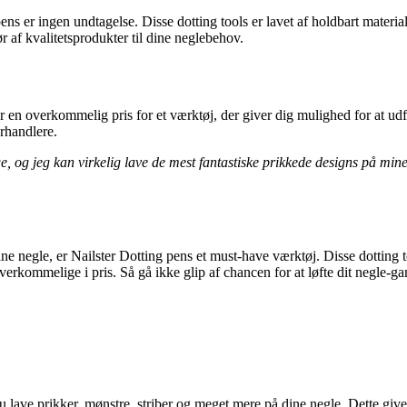
s er ingen undtagelse. Disse dotting tools er lavet af holdbart materiale
ør af kvalitetsprodukter til dine neglebehov.
 er en overkommelig pris for et værktøj, der giver dig mulighed for at u
orhandlere.
 og jeg kan virkelig lave de mest fantastiske prikkede designs på mine 
ine negle, er Nailster Dotting pens et must-have værktøj. Disse dotting to
g overkommelige i pris. Så gå ikke glip af chancen for at løfte dit negle-
 lave prikker, mønstre, striber og meget mere på dine negle. Dette give