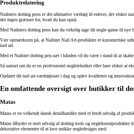
Produktrelatering
Nailsters dotting pens er det ultimative værktøj til enhver, der elsker n
der ingen grænser for, hvad du kan opnå.
Med Nailsters dotting pens kan du virkelig tage dit negle-game til nye h
Vær opmærksom på, at Nailster Nail Art-produkter er kunstneriske udtryk
nail art.
Med et Nailster dotting pen-sæt i hånden vil du være i stand til at skabe na
Så uanset om du er en professionel negletekniker eller bare elsker at ek
Opdater dit nail art-værktøjssæt i dag og oplev kvaliteten og innovatione
En omfattende oversigt over butikker til do
Matas
Matas er en velkendt dansk detailhandler med et bredt udvalg af produkt
Matas tilbyder et stort udvalg af dotting tools og neglekunstprodukter ti
dekorative elementer til at lave unikke negledesigns med.