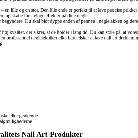
– en lille og en stor. Den lille ende er perfekt til at lave præcise prikke
e og skabe forskellige effekter på dine negle.
or begyndere. Du skal blot dyppe enden af pennen i neglelakken og deref
 høj kvalitet, der sikrer, at de holder i lang tid. Du kan stole på, at vor
en professionel negletekniker eller bare elsker at lave nail art derhjemm
g.
uske eller genkende
valgmulighederne
alitets Nail Art-Produkter