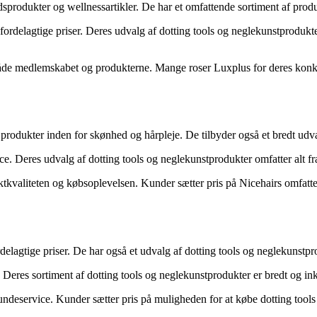
sprodukter og wellnessartikler. De har et omfattende sortiment af produ
fordelagtige priser. Deres udvalg af dotting tools og neglekunstprodukte
åde medlemskabet og produkterne. Mange roser Luxplus for deres konku
f produkter inden for skønhed og hårpleje. De tilbyder også et bredt udv
e. Deres udvalg af dotting tools og neglekunstprodukter omfatter alt fr
ktkvaliteten og købsoplevelsen. Kunder sætter pris på Nicehairs omfatt
elagtige priser. De har også et udvalg af dotting tools og neglekunstpro
. Deres sortiment af dotting tools og neglekunstprodukter er bredt og 
service. Kunder sætter pris på muligheden for at købe dotting tools og 