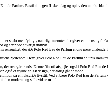
au de Parfum. Bestil din egen flaske i dag og oplev den unikke blandin
m er skabt med fyldige, naturlige trænoter, der giver en intens og for
 og efterlade et varigt indtryk.
varm sensualitet, der gør Polo Red Eau de Parfum endnu mere tiltalende. 
til duftens hjertenote. Dette giver Polo Red Eau de Parfum en unik karakt
gn, der overgår trends. Denne filosofi afspejles også i Polo Red Eau de
n også et stykke tidløst design, der aldrig går af mode.
efinition på en luksuriøs livsstil. Ved at bære Polo Red Eau de Parfum
t til den moderne og stilbevidste mand.