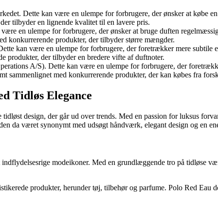
edet. Dette kan være en ulempe for forbrugere, der ønsker at købe en lu
er tilbyder en lignende kvalitet til en lavere pris.
n være en ulempe for forbrugere, der ønsker at bruge duften regelmæssigt
 konkurrerende produkter, der tilbyder større mængder.
tte kan være en ulempe for forbrugere, der foretrækker mere subtile ell
produkter, der tilbyder en bredere vifte af duftnoter.
perations A/S). Dette kan være en ulempe for forbrugere, der foretrækker
mt sammenlignet med konkurrerende produkter, der kan købes fra forske
d Tidløs Elegance
 tidløst design, der går ud over trends. Med en passion for luksus forv
iden da været synonymt med udsøgt håndværk, elegant design og en enes
 indflydelsesrige modeikoner. Med en grundlæggende tro på tidløse vær
fistikerede produkter, herunder tøj, tilbehør og parfume. Polo Red Eau