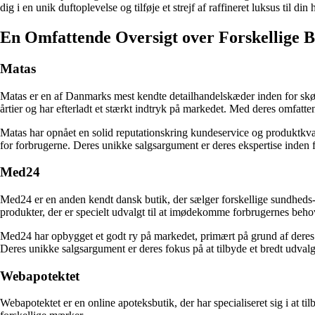
dig i en unik duftoplevelse og tilføje et strejf af raffineret luksus til din
En Omfattende Oversigt over Forskellige B
Matas
Matas er en af Danmarks mest kendte detailhandelskæder inden for skøn
årtier og har efterladt et stærkt indtryk på markedet. Med deres omfatte
Matas har opnået en solid reputationskring kundeservice og produktkv
for forbrugerne. Deres unikke salgsargument er deres ekspertise inden f
Med24
Med24 er en anden kendt dansk butik, der sælger forskellige sundheds-
produkter, der er specielt udvalgt til at imødekomme forbrugernes beho
Med24 har opbygget et godt ry på markedet, primært på grund af deres
Deres unikke salgsargument er deres fokus på at tilbyde et bredt udvalg
Webapotektet
Webapotektet er en online apoteksbutik, der har specialiseret sig i at 