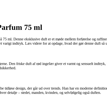
Parfum 75 ml
75 ml. Denne eksklusive duft er et møde mellem forførelse og raffinem
et varigt indtryk. Læs videre for at opdage, hvad der gør denne duft så u
. Den friske duft af rød ingefær giver et varmt og sensuelt indtryk, men
ilsikkerhed.
e tidløse design, der går ud over trends. Han har en moderne definition 
hver detalje – stedet, manden, kvinden, og selvfølgelig også duften.