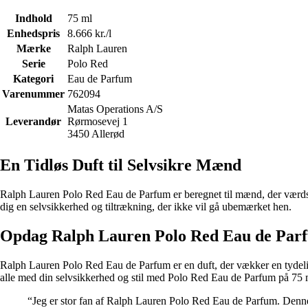
Indhold
75 ml
Enhedspris
8.666 kr./l
Mærke
Ralph Lauren
Serie
Polo Red
Kategori
Eau de Parfum
Varenummer
762094
Matas Operations A/S
Leverandør
Rørmosevej 1
3450 Allerød
En Tidløs Duft til Selvsikre Mænd
Ralph Lauren Polo Red Eau de Parfum er beregnet til mænd, der værdsætt
dig en selvsikkerhed og tiltrækning, der ikke vil gå ubemærket hen.
Opdag Ralph Lauren Polo Red Eau de Par
Ralph Lauren Polo Red Eau de Parfum er en duft, der vækker en tydelig
alle med din selvsikkerhed og stil med Polo Red Eau de Parfum på 75 
“Jeg er stor fan af Ralph Lauren Polo Red Eau de Parfum. Denne du