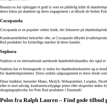
Beautycos har opbygget et godt ry som en pålidelig kilde til skønhed
deres fokus på skønhed og deres engagement i at tilbyde de bedste Polo
Cocopanda
Cocopanda er en populær online butik, der fokuserer på skønhedsprodukte
Kundeanmeldelser bekræfter ofte, at Cocopanda tilbyder kvalitetsprod
Red produkter fra forskellige mærker til deres kunder.
Sephora
Sephora er en internationalt anerkendt skønhedsforhandler, der også er
Sephora har et fremragende ry inden for skønhedsindustrien og er kendt
for skønhedsprodukter. Deres unikke salgsargument er deres brede sorti
Disse butikker, herunder Matas, Med24, Webapotektet, Luxplus, Nicehai
efter et stort udvalg, konkurrencedygtige priser eller ekspertise inden 
shoppingoplevelse for Polo Red produkter i Danmark!
Polos fra Ralph Lauren – Find gode tilbud 