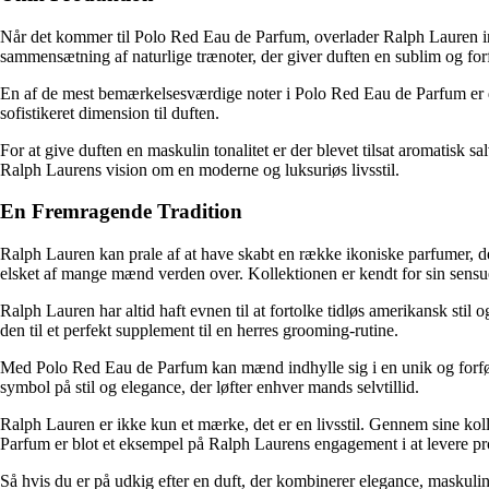
Når det kommer til Polo Red Eau de Parfum, overlader Ralph Lauren inte
sammensætning af naturlige trænoter, der giver duften en sublim og for
En af de mest bemærkelsesværdige noter i Polo Red Eau de Parfum er den 
sofistikeret dimension til duften.
For at give duften en maskulin tonalitet er der blevet tilsat aromatis
Ralph Laurens vision om en moderne og luksuriøs livsstil.
En Fremragende Tradition
Ralph Lauren kan prale af at have skabt en række ikoniske parfumer, der
elsket af mange mænd verden over. Kollektionen er kendt for sin sensue
Ralph Lauren har altid haft evnen til at fortolke tidløs amerikansk sti
den til et perfekt supplement til en herres grooming-rutine.
Med Polo Red Eau de Parfum kan mænd indhylle sig i en unik og forføre
symbol på stil og elegance, der løfter enhver mands selvtillid.
Ralph Lauren er ikke kun et mærke, det er en livsstil. Gennem sine koll
Parfum er blot et eksempel på Ralph Laurens engagement i at levere prod
Så hvis du er på udkig efter en duft, der kombinerer elegance, maskul