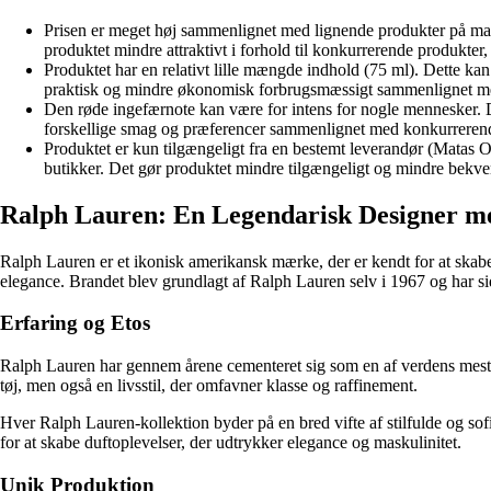
Prisen er meget høj sammenlignet med lignende produkter på mark
produktet mindre attraktivt i forhold til konkurrerende produkter, d
Produktet har en relativt lille mængde indhold (75 ml). Dette ka
praktisk og mindre økonomisk forbrugsmæssigt sammenlignet med
Den røde ingefærnote kan være for intens for nogle mennesker. De
forskellige smag og præferencer sammenlignet med konkurrerende 
Produktet er kun tilgængeligt fra en bestemt leverandør (Matas O
butikker. Det gør produktet mindre tilgængeligt og mindre bekve
Ralph Lauren: En Legendarisk Designer me
Ralph Lauren er et ikonisk amerikansk mærke, der er kendt for at skabe
elegance. Brandet blev grundlagt af Ralph Lauren selv i 1967 og har s
Erfaring og Etos
Ralph Lauren har gennem årene cementeret sig som en af ​​verdens mest
tøj, men også en livsstil, der omfavner klasse og raffinement.
Hver Ralph Lauren-kollektion byder på en bred vifte af stilfulde og so
for at skabe duftoplevelser, der udtrykker elegance og maskulinitet.
Unik Produktion