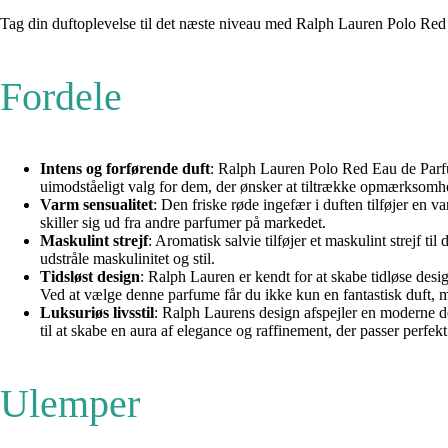
Tag din duftoplevelse til det næste niveau med Ralph Lauren Polo Red E
Fordele
Intens og forførende duft
: Ralph Lauren Polo Red Eau de Parfu
uimodståeligt valg for dem, der ønsker at tiltrække opmærksomhed
Varm sensualitet
: Den friske røde ingefær i duften tilføjer en 
skiller sig ud fra andre parfumer på markedet.
Maskulint strejf
: Aromatisk salvie tilføjer et maskulint strejf 
udstråle maskulinitet og stil.
Tidsløst design
: Ralph Lauren er kendt for at skabe tidløse desi
Ved at vælge denne parfume får du ikke kun en fantastisk duft, me
Luksuriøs livsstil
: Ralph Laurens design afspejler en moderne d
til at skabe en aura af elegance og raffinement, der passer perfek
Ulemper