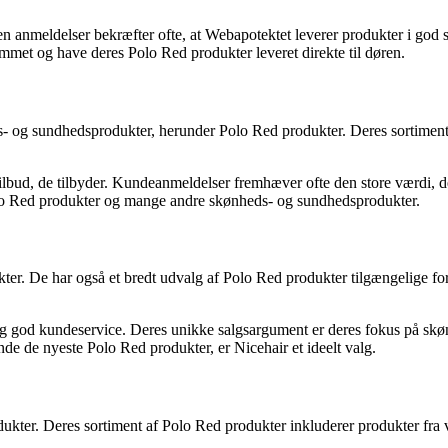
n anmeldelser bekræfter ofte, at Webapotektet leverer produkter i god s
met og have deres Polo Red produkter leveret direkte til døren.
s- og sundhedsprodukter, herunder Polo Red produkter. Deres sortiment
tilbud, de tilbyder. Kundeanmeldelser fremhæver ofte den store værdi,
olo Red produkter og mange andre skønheds- og sundhedsprodukter.
kter. De har også et bredt udvalg af Polo Red produkter tilgængelige for
 og god kundeservice. Deres unikke salgsargument er deres fokus på skø
nde de nyeste Polo Red produkter, er Nicehair et ideelt valg.
rodukter. Deres sortiment af Polo Red produkter inkluderer produkter f