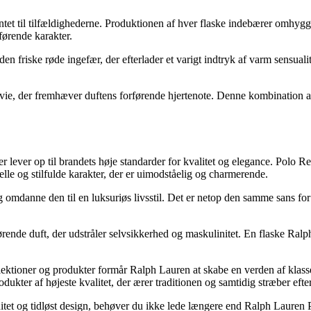
t til tilfældighederne. Produktionen af ​​hver flaske indebærer omhygge
førende karakter.
friske røde ingefær, der efterlader et varigt indtryk af varm sensualite
k salvie, der fremhæver duftens forførende hjertenote. Denne kombinatio
 lever op til brandets høje standarder for kvalitet og elegance. Polo R
lle og stilfulde karakter, der er uimodståelig og charmerende.
l og omdanne den til en luksuriøs livsstil. Det er netop den samme sans
nde duft, der udstråler selvsikkerhed og maskulinitet. En flaske Ralp
ektioner og produkter formår Ralph Lauren at skabe en verden af ​​klasse
ukter af højeste kvalitet, der ærer traditionen og samtidig stræber efte
initet og tidløst design, behøver du ikke lede længere end Ralph Laur