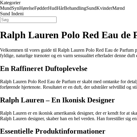
Kategorier
Mund
Syn
Hørelse
Fødder
Hud
Hår
Behandling
Sund
Kvinder
Mænd
Sund Indeni
Ralph Lauren Polo Red Eau de 
Velkommen til vores guide til Ralph Lauren Polo Red Eau de Parfum på 
fyldige, naturlige trænoter og en varm sensualitet efterlader denne duft 
En Raffineret Duftoplevelse
Ralph Lauren Polo Red Eau de Parfum er skabt med omtanke for detaljerne
forførende hjertenote. Resultatet er en duft, der udstråler selvtillid og st
Ralph Lauren – En Ikonisk Designer
Ralph Lauren er en ikonisk amerikansk designer, der er kendt for at skab
Ralph Lauren designer, skaber han en hel verden. Han forestiller sig en
Essentielle Produktinformationer