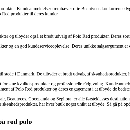
sprodukter. Kundeanmeldelser fremhæver ofte Beautycos konkurrencedygt
 Red produkter til deres kunder.
r og tilbyder også et bredt udvalg af Polo Red produkter. Deres sortime
ukter og en god kundeserviceoplevelse. Deres unikke salgsargument er 
 til stede i Danmark. De tilbyder et bredt udvalg af skønhedsprodukter,
 for sine kvalitetsprodukter og professionelle rådgivning. Kundeanmeld
ment af Polo Red produkter og deres engagement i at tilbyde de bedste 
r, Beautycos, Cocopanda og Sephora, er alle førsteklasses destination
for skønhedsprodukter, har hver butik noget unikt at tilbyde. Så gå på o
på rød polo