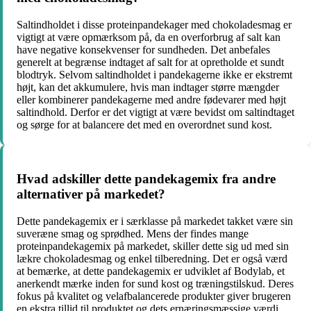
Saltindholdet i disse proteinpandekager med chokoladesmag er
vigtigt at være opmærksom på, da en overforbrug af salt kan
have negative konsekvenser for sundheden. Det anbefales
generelt at begrænse indtaget af salt for at opretholde et sundt
blodtryk. Selvom saltindholdet i pandekagerne ikke er ekstremt
højt, kan det akkumulere, hvis man indtager større mængder
eller kombinerer pandekagerne med andre fødevarer med højt
saltindhold. Derfor er det vigtigt at være bevidst om saltindtaget
og sørge for at balancere det med en overordnet sund kost.
Hvad adskiller dette pandekagemix fra andre
alternativer på markedet?
Dette pandekagemix er i særklasse på markedet takket være sin
suveræne smag og sprødhed. Mens der findes mange
proteinpandekagemix på markedet, skiller dette sig ud med sin
lækre chokoladesmag og enkel tilberedning. Det er også værd
at bemærke, at dette pandekagemix er udviklet af Bodylab, et
anerkendt mærke inden for sund kost og træningstilskud. Deres
fokus på kvalitet og velafbalancerede produkter giver brugeren
en ekstra tillid til produktet og dets ernæringsmæssige værdi.