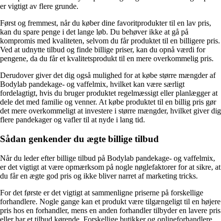
er vigtigt av flere grunde.
Først og fremmest, når du køber dine favoritprodukter til en lav pris,
kan du spare penge i det lange løb. Du behøver ikke at gå på
kompromis med kvaliteten, selvom du får produktet til en billigere pris.
Ved at udnytte tilbud og finde billige priser, kan du opnå værdi for
pengene, da du får et kvalitetsprodukt til en mere overkommelig pris.
Derudover giver det dig også mulighed for at købe større mængder af
Bodylab pandekage- og vaffelmix, hvilket kan være særligt
fordelagtigt, hvis du bruger produktet regelmæssigt eller planlægger at
dele det med familie og venner. At købe produktet til en billig pris gør
det mere overkommeligt at investere i større mængder, hvilket giver dig
flere pandekager og vafler til at nyde i lang tid.
Sådan genkender du ægte billige tilbud
Når du leder efter billige tilbud på Bodylab pandekage- og vaffelmix,
er det vigtigt at være opmærksom på nogle nøglefaktorer for at sikre, at
du får en ægte god pris og ikke bliver narret af marketing tricks.
For det første er det vigtigt at sammenligne priserne på forskellige
forhandlere. Nogle gange kan et produkt være tilgængeligt til en højere
pris hos en forhandler, mens en anden forhandler tilbyder en lavere pris
eller har et tilbud kørende. Forskellige butikker og onlineforhandlere