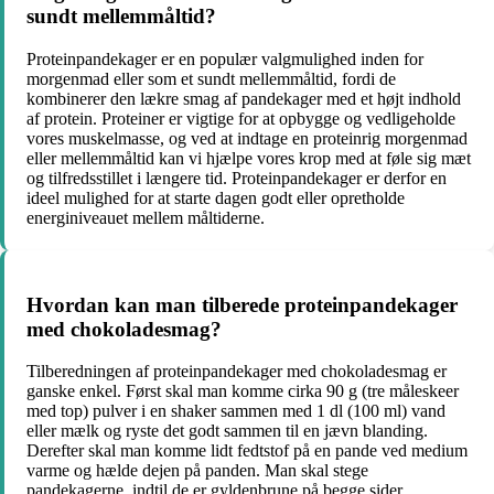
sundt mellemmåltid?
Proteinpandekager er en populær valgmulighed inden for
morgenmad eller som et sundt mellemmåltid, fordi de
kombinerer den lækre smag af pandekager med et højt indhold
af protein. Proteiner er vigtige for at opbygge og vedligeholde
vores muskelmasse, og ved at indtage en proteinrig morgenmad
eller mellemmåltid kan vi hjælpe vores krop med at føle sig mæt
og tilfredsstillet i længere tid. Proteinpandekager er derfor en
ideel mulighed for at starte dagen godt eller opretholde
energiniveauet mellem måltiderne.
Hvordan kan man tilberede proteinpandekager
med chokoladesmag?
Tilberedningen af proteinpandekager med chokoladesmag er
ganske enkel. Først skal man komme cirka 90 g (tre måleskeer
med top) pulver i en shaker sammen med 1 dl (100 ml) vand
eller mælk og ryste det godt sammen til en jævn blanding.
Derefter skal man komme lidt fedtstof på en pande ved medium
varme og hælde dejen på panden. Man skal stege
pandekagerne, indtil de er gyldenbrune på begge sider.