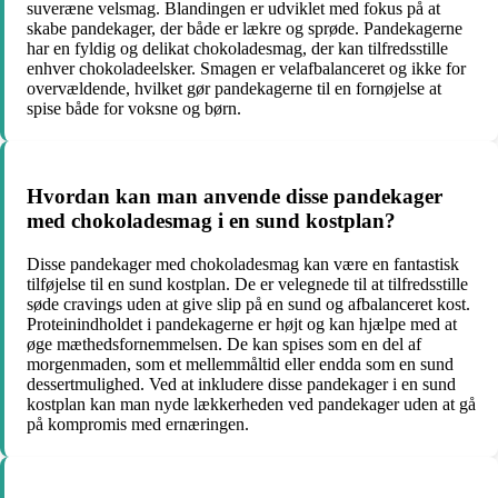
suveræne velsmag. Blandingen er udviklet med fokus på at
skabe pandekager, der både er lækre og sprøde. Pandekagerne
har en fyldig og delikat chokoladesmag, der kan tilfredsstille
enhver chokoladeelsker. Smagen er velafbalanceret og ikke for
overvældende, hvilket gør pandekagerne til en fornøjelse at
spise både for voksne og børn.
Hvordan kan man anvende disse pandekager
med chokoladesmag i en sund kostplan?
Disse pandekager med chokoladesmag kan være en fantastisk
tilføjelse til en sund kostplan. De er velegnede til at tilfredsstille
søde cravings uden at give slip på en sund og afbalanceret kost.
Proteinindholdet i pandekagerne er højt og kan hjælpe med at
øge mæthedsfornemmelsen. De kan spises som en del af
morgenmaden, som et mellemmåltid eller endda som en sund
dessertmulighed. Ved at inkludere disse pandekager i en sund
kostplan kan man nyde lækkerheden ved pandekager uden at gå
på kompromis med ernæringen.