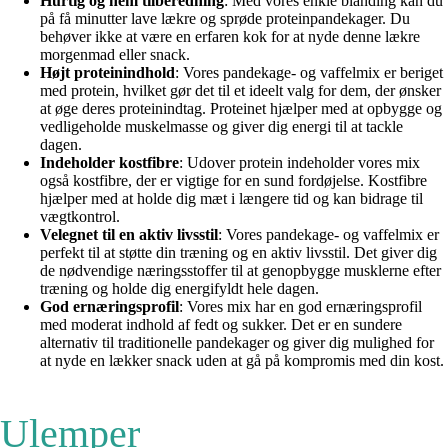
Hurtig og nem tilberedning
: Med vores enkle blanding kan du
på få minutter lave lækre og sprøde proteinpandekager. Du
behøver ikke at være en erfaren kok for at nyde denne lækre
morgenmad eller snack.
Højt proteinindhold
: Vores pandekage- og vaffelmix er beriget
med protein, hvilket gør det til et ideelt valg for dem, der ønsker
at øge deres proteinindtag. Proteinet hjælper med at opbygge og
vedligeholde muskelmasse og giver dig energi til at tackle
dagen.
Indeholder kostfibre
: Udover protein indeholder vores mix
også kostfibre, der er vigtige for en sund fordøjelse. Kostfibre
hjælper med at holde dig mæt i længere tid og kan bidrage til
vægtkontrol.
Velegnet til en aktiv livsstil
: Vores pandekage- og vaffelmix er
perfekt til at støtte din træning og en aktiv livsstil. Det giver dig
de nødvendige næringsstoffer til at genopbygge musklerne efter
træning og holde dig energifyldt hele dagen.
God ernæringsprofil
: Vores mix har en god ernæringsprofil
med moderat indhold af fedt og sukker. Det er en sundere
alternativ til traditionelle pandekager og giver dig mulighed for
at nyde en lækker snack uden at gå på kompromis med din kost.
Ulemper