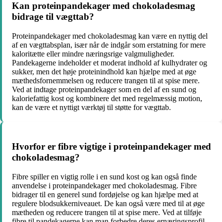
Kan proteinpandekager med chokoladesmag
bidrage til vægttab?
Proteinpandekager med chokoladesmag kan være en nyttig del
af en vægttabsplan, især når de indgår som erstatning for mere
kaloritætte eller mindre næringsrige valgmuligheder.
Pandekagerne indeholder et moderat indhold af kulhydrater og
sukker, men det høje proteinindhold kan hjælpe med at øge
mæthedsfornemmelsen og reducere trangen til at spise mere.
Ved at indtage proteinpandekager som en del af en sund og
kaloriefattig kost og kombinere det med regelmæssig motion,
kan de være et nyttigt værktøj til støtte for vægttab.
Hvorfor er fibre vigtige i proteinpandekager med
chokoladesmag?
Fibre spiller en vigtig rolle i en sund kost og kan også finde
anvendelse i proteinpandekager med chokoladesmag. Fibre
bidrager til en generel sund fordøjelse og kan hjælpe med at
regulere blodsukkerniveauet. De kan også være med til at øge
mætheden og reducere trangen til at spise mere. Ved at tilføje
fibre til pandekagerne kan man forbedre deres ernæringsprofil