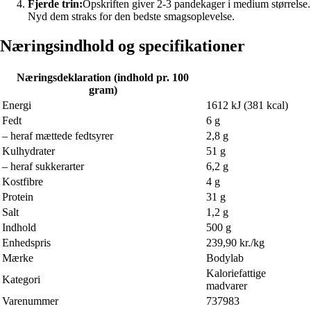
Fjerde trin:
Opskriften giver 2-3 pandekager i medium størrelse.
Nyd dem straks for den bedste smagsoplevelse.
Næringsindhold og specifikationer
Næringsdeklaration (indhold pr. 100
gram)
Energi
1612 kJ (381 kcal)
Fedt
6 g
– heraf mættede fedtsyrer
2,8 g
Kulhydrater
51 g
– heraf sukkerarter
6,2 g
Kostfibre
4 g
Protein
31 g
Salt
1,2 g
Indhold
500 g
Enhedspris
239,90 kr./kg
Mærke
Bodylab
Kaloriefattige
Kategori
madvarer
Varenummer
737983