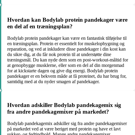
Hvordan kan Bodylab protein pandekager være
en del af en træningsplan?
Bodylab protein pandekager kan være en fantastisk tilføjelse til
en træningsplan. Protein er essentielt for muskelopbygning og
reparation, og ved at inkludere disse pandekager i din kost kan
du sikre dig, at du får nok protein til at understøtte dine
træningsmål. Du kan nyde dem som en post-workout-måltid for
at genopbygge musklerne, eller som en del af din morgenmad
for at kickstarte dagen og give dig energi. Bodylab protein
pandekager er en bekvem måde at få proteinet, du har brug for,
samtidig med at du nyder smagen af pandekager.
Hvordan adskiller Bodylab pandekagemix sig
fra andre pandekagemixer på markedet?
Bodylab pandekagemix adskiller sig fra andre pandekagemixer
på markedet ved at være beriget med protein og have et lavt
sukker- og fedtindhold. Mange andre pandekagemixer