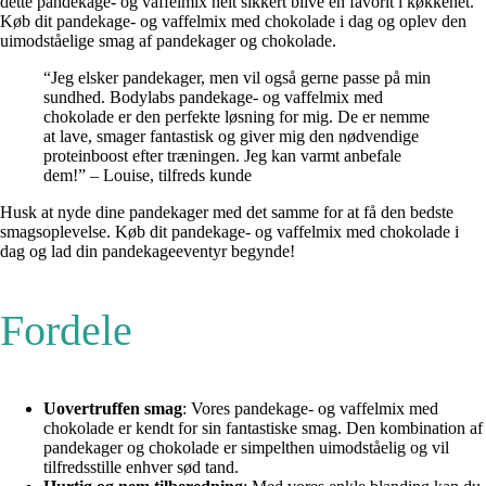
dette pandekage- og vaffelmix helt sikkert blive en favorit i køkkenet.
Køb dit pandekage- og vaffelmix med chokolade i dag og oplev den
uimodståelige smag af pandekager og chokolade.
“Jeg elsker pandekager, men vil også gerne passe på min
sundhed. Bodylabs pandekage- og vaffelmix med
chokolade er den perfekte løsning for mig. De er nemme
at lave, smager fantastisk og giver mig den nødvendige
proteinboost efter træningen. Jeg kan varmt anbefale
dem!” – Louise, tilfreds kunde
Husk at nyde dine pandekager med det samme for at få den bedste
smagsoplevelse. Køb dit pandekage- og vaffelmix med chokolade i
dag og lad din pandekageeventyr begynde!
Fordele
Uovertruffen smag
: Vores pandekage- og vaffelmix med
chokolade er kendt for sin fantastiske smag. Den kombination af
pandekager og chokolade er simpelthen uimodståelig og vil
tilfredsstille enhver sød tand.