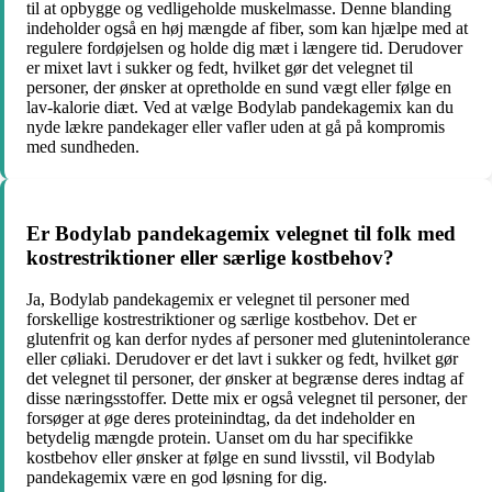
til at opbygge og vedligeholde muskelmasse. Denne blanding
indeholder også en høj mængde af fiber, som kan hjælpe med at
regulere fordøjelsen og holde dig mæt i længere tid. Derudover
er mixet lavt i sukker og fedt, hvilket gør det velegnet til
personer, der ønsker at opretholde en sund vægt eller følge en
lav-kalorie diæt. Ved at vælge Bodylab pandekagemix kan du
nyde lækre pandekager eller vafler uden at gå på kompromis
med sundheden.
Er Bodylab pandekagemix velegnet til folk med
kostrestriktioner eller særlige kostbehov?
Ja, Bodylab pandekagemix er velegnet til personer med
forskellige kostrestriktioner og særlige kostbehov. Det er
glutenfrit og kan derfor nydes af personer med glutenintolerance
eller cøliaki. Derudover er det lavt i sukker og fedt, hvilket gør
det velegnet til personer, der ønsker at begrænse deres indtag af
disse næringsstoffer. Dette mix er også velegnet til personer, der
forsøger at øge deres proteinindtag, da det indeholder en
betydelig mængde protein. Uanset om du har specifikke
kostbehov eller ønsker at følge en sund livsstil, vil Bodylab
pandekagemix være en god løsning for dig.