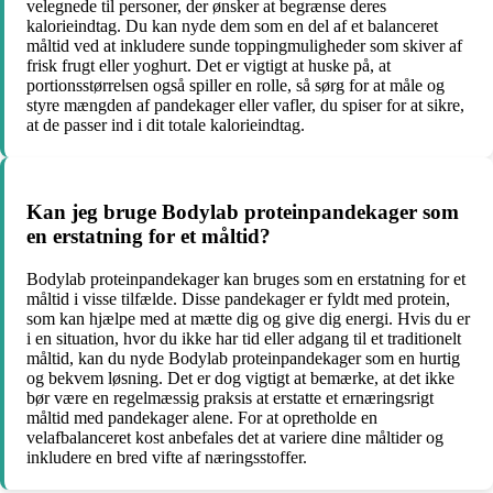
velegnede til personer, der ønsker at begrænse deres
kalorieindtag. Du kan nyde dem som en del af et balanceret
måltid ved at inkludere sunde toppingmuligheder som skiver af
frisk frugt eller yoghurt. Det er vigtigt at huske på, at
portionsstørrelsen også spiller en rolle, så sørg for at måle og
styre mængden af pandekager eller vafler, du spiser for at sikre,
at de passer ind i dit totale kalorieindtag.
Kan jeg bruge Bodylab proteinpandekager som
en erstatning for et måltid?
Bodylab proteinpandekager kan bruges som en erstatning for et
måltid i visse tilfælde. Disse pandekager er fyldt med protein,
som kan hjælpe med at mætte dig og give dig energi. Hvis du er
i en situation, hvor du ikke har tid eller adgang til et traditionelt
måltid, kan du nyde Bodylab proteinpandekager som en hurtig
og bekvem løsning. Det er dog vigtigt at bemærke, at det ikke
bør være en regelmæssig praksis at erstatte et ernæringsrigt
måltid med pandekager alene. For at opretholde en
velafbalanceret kost anbefales det at variere dine måltider og
inkludere en bred vifte af næringsstoffer.