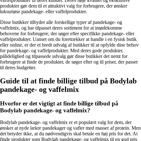
vaffelprodukter til deres kunder. Deres høje kvalitet og eksklusive
produkter gør dem til et attraktivt valg for forbrugere, der ønsker
luksuriøse pandekage- eller vaffelprodukter.
Disse butikker tilbyder alle forskellige typer af pandekage- og
vaffelmix, og har tilpasset deres sortiment for at imødekomme
behovene for forbrugere, der søger efter specifikke pandekage- eller
vaffelprodukter. Uanset om du foretrækker at handle i en fysisk butik
eller online, er der et bredt udvalg af butikker til at opfylde dine behov
for pandekage- og vaffelprodukter. Med deres gode produkter,
pålidelighed og tilpassede udvalg gør disse butikker det nemt for
forbrugere at finde de produkter, de søger efter og til priser, der passer
til deres budgetter.
Guide til at finde billige tilbud på Bodylab
pandekage- og vaffelmix
Hvorfor er det vigtigt at finde billige tilbud på
Bodylab pandekage- og vaffelmix?
Bodylab pandekage- og vaffelmix er et populært valg for dem, der
ønsker at nyde lækre pandekager og vafler med masser af protein. Men
det betyder ikke, at du nødvendigvis skal betale en høj pris for det. At
finde produkter som Bodylab pandekage- og vaffelmix til en god pris