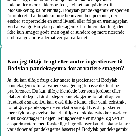
indeholder mere sukker og fedt, hvilket kan påvirke dit
blodsukker og kalorieindtag. Bodylab pandekagemix er specielt
formuleret til at imødekomme behovene hos personer, der
ønsker at opretholde en sund livsstil eller følge en træningsplan.
Ved at vælge Bodylab pandekagemix får du en blanding, der
ikke kun smager godt, men også er sundere og mere nærende
end mange andre alternativer på markedet.
Kan jeg tilføje frugt eller andre ingredienser til
Bodylab pandekagemix for at variere smagen?
Ja, du kan tilføje frugt eller andre ingredienser til Bodylab
pandekagemix for at variere smagen og tilpasse det til dine
præferencer. Du kan tilføje blendede bær som jordbær eller
blåbær til dejen, før du steger pandekagerne for at tilføje en
frugtagtig smag. Du kan også tilføje kanel eller vaniljeekstrakt
for at give pandekagerne en ekstra smag. Hvis du ønsker en
mere fyldig oplevelse, kan du tilføje chokoladestykker, nødder
eller kokosflager til dejen. Mulighederne er mange, og ved at
eksperimentere med forskellige ingredienser kan du skabe lækre
variationer af pandekagerne baseret på Bodylab pandekagemix.