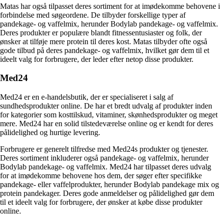
Matas har også tilpasset deres sortiment for at imødekomme behovene i
forbindelse med søgeordene. De tilbyder forskellige typer af
pandekage- og vaffelmix, herunder Bodylab pandekage- og vaffelmix.
Deres produkter er populære blandt fitnessentusiaster og folk, der
ønsker at tilføje mere protein til deres kost. Matas tilbyder ofte også
gode tilbud på deres pandekage- og vaffelmix, hvilket gør dem til et
ideelt valg for forbrugere, der leder efter netop disse produkter.
Med24
Med24 er en e-handelsbutik, der er specialiseret i salg af
sundhedsprodukter online. De har et bredt udvalg af produkter inden
for kategorier som kosttilskud, vitaminer, skønhedsprodukter og meget
mere. Med24 har en solid tilstedeværelse online og er kendt for deres
pålidelighed og hurtige levering.
Forbrugere er generelt tilfredse med Med24s produkter og tjenester.
Deres sortiment inkluderer også pandekage- og vaffelmix, herunder
Bodylab pandekage- og vaffelmix. Med24 har tilpasset deres udvalg
for at imødekomme behovene hos dem, der søger efter specifikke
pandekage- eller vaffelprodukter, herunder Bodylab pandekage mix og
protein pandekager. Deres gode anmeldelser og pålidelighed gør dem
til et ideelt valg for forbrugere, der ønsker at købe disse produkter
online.