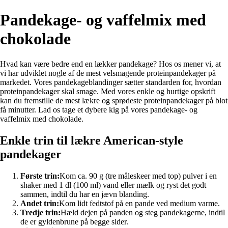
Pandekage- og vaffelmix med
chokolade
Hvad kan være bedre end en lækker pandekage? Hos os mener vi, at
vi har udviklet nogle af de mest velsmagende proteinpandekager på
markedet. Vores pandekageblandinger sætter standarden for, hvordan
proteinpandekager skal smage. Med vores enkle og hurtige opskrift
kan du fremstille de mest lækre og sprødeste proteinpandekager på blot
få minutter. Lad os tage et dybere kig på vores pandekage- og
vaffelmix med chokolade.
Enkle trin til lækre American-style
pandekager
Første trin:
Kom ca. 90 g (tre måleskeer med top) pulver i en
shaker med 1 dl (100 ml) vand eller mælk og ryst det godt
sammen, indtil du har en jævn blanding.
Andet trin:
Kom lidt fedtstof på en pande ved medium varme.
Tredje trin:
Hæld dejen på panden og steg pandekagerne, indtil
de er gyldenbrune på begge sider.