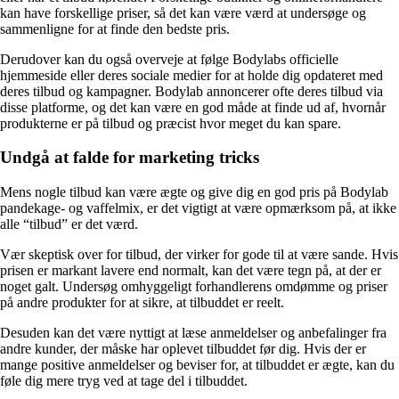
kan have forskellige priser, så det kan være værd at undersøge og
sammenligne for at finde den bedste pris.
Derudover kan du også overveje at følge Bodylabs officielle
hjemmeside eller deres sociale medier for at holde dig opdateret med
deres tilbud og kampagner. Bodylab annoncerer ofte deres tilbud via
disse platforme, og det kan være en god måde at finde ud af, hvornår
produkterne er på tilbud og præcist hvor meget du kan spare.
Undgå at falde for marketing tricks
Mens nogle tilbud kan være ægte og give dig en god pris på Bodylab
pandekage- og vaffelmix, er det vigtigt at være opmærksom på, at ikke
alle “tilbud” er det værd.
Vær skeptisk over for tilbud, der virker for gode til at være sande. Hvis
prisen er markant lavere end normalt, kan det være tegn på, at der er
noget galt. Undersøg omhyggeligt forhandlerens omdømme og priser
på andre produkter for at sikre, at tilbuddet er reelt.
Desuden kan det være nyttigt at læse anmeldelser og anbefalinger fra
andre kunder, der måske har oplevet tilbuddet før dig. Hvis der er
mange positive anmeldelser og beviser for, at tilbuddet er ægte, kan du
føle dig mere tryg ved at tage del i tilbuddet.