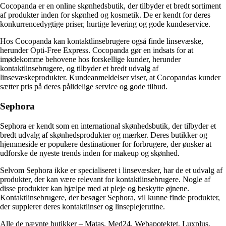
Cocopanda er en online skønhedsbutik, der tilbyder et bredt sortiment
af produkter inden for skønhed og kosmetik. De er kendt for deres
konkurrencedygtige priser, hurtige levering og gode kundeservice.
Hos Cocopanda kan kontaktlinsebrugere også finde linsevæske,
herunder Opti-Free Express. Cocopanda gør en indsats for at
imødekomme behovene hos forskellige kunder, herunder
kontaktlinsebrugere, og tilbyder et bredt udvalg af
linsevæskeprodukter. Kundeanmeldelser viser, at Cocopandas kunder
sætter pris på deres pålidelige service og gode tilbud.
Sephora
Sephora er kendt som en international skønhedsbutik, der tilbyder et
bredt udvalg af skønhedsprodukter og mærker. Deres butikker og
hjemmeside er populære destinationer for forbrugere, der ønsker at
udforske de nyeste trends inden for makeup og skønhed.
Selvom Sephora ikke er specialiseret i linsevæsker, har de et udvalg af
produkter, der kan være relevant for kontaktlinsebrugere. Nogle af
disse produkter kan hjælpe med at pleje og beskytte øjnene.
Kontaktlinsebrugere, der besøger Sephora, vil kunne finde produkter,
der supplerer deres kontaktlinser og linseplejerutine.
Alle de nævnte butikker – Matas, Med24, Webapotektet, Luxplus,