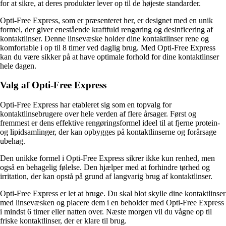
for at sikre, at deres produkter lever op til de højeste standarder.
Opti-Free Express, som er præsenteret her, er designet med en unik
formel, der giver enestående kraftfuld rengøring og desinficering af
kontaktlinser. Denne linsevæske holder dine kontaktlinser rene og
komfortable i op til 8 timer ved daglig brug. Med Opti-Free Express
kan du være sikker på at have optimale forhold for dine kontaktlinser
hele dagen.
Valg af Opti-Free Express
Opti-Free Express har etableret sig som en topvalg for
kontaktlinsebrugere over hele verden af flere årsager. Først og
fremmest er dens effektive rengøringsformel ideel til at fjerne protein-
og lipidsamlinger, der kan opbygges på kontaktlinserne og forårsage
ubehag.
Den unikke formel i Opti-Free Express sikrer ikke kun renhed, men
også en behagelig følelse. Den hjælper med at forhindre tørhed og
irritation, der kan opstå på grund af langvarig brug af kontaktlinser.
Opti-Free Express er let at bruge. Du skal blot skylle dine kontaktlinser
med linsevæsken og placere dem i en beholder med Opti-Free Express
i mindst 6 timer eller natten over. Næste morgen vil du vågne op til
friske kontaktlinser, der er klare til brug.