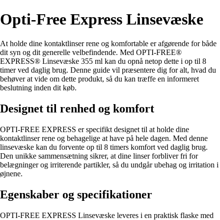
Opti-Free Express Linsevæske
At holde dine kontaktlinser rene og komfortable er afgørende for både
dit syn og dit generelle velbefindende. Med OPTI-FREE®
EXPRESS® Linsevæske 355 ml kan du opnå netop dette i op til 8
timer ved daglig brug. Denne guide vil præsentere dig for alt, hvad du
behøver at vide om dette produkt, så du kan træffe en informeret
beslutning inden dit køb.
Designet til renhed og komfort
OPTI-FREE EXPRESS er specifikt designet til at holde dine
kontaktlinser rene og behagelige at have på hele dagen. Med denne
linsevæske kan du forvente op til 8 timers komfort ved daglig brug.
Den unikke sammensætning sikrer, at dine linser forbliver fri for
belægninger og irriterende partikler, så du undgår ubehag og irritation i
øjnene.
Egenskaber og specifikationer
OPTI-FREE EXPRESS Linsevæske leveres i en praktisk flaske med