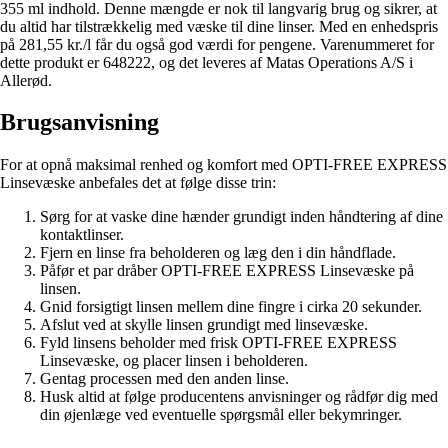
355 ml indhold. Denne mængde er nok til langvarig brug og sikrer, at
du altid har tilstrækkelig med væske til dine linser. Med en enhedspris
på 281,55 kr./l får du også god værdi for pengene. Varenummeret for
dette produkt er 648222, og det leveres af Matas Operations A/S i
Allerød.
Brugsanvisning
For at opnå maksimal renhed og komfort med OPTI-FREE EXPRESS
Linsevæske anbefales det at følge disse trin:
Sørg for at vaske dine hænder grundigt inden håndtering af dine
kontaktlinser.
Fjern en linse fra beholderen og læg den i din håndflade.
Påfør et par dråber OPTI-FREE EXPRESS Linsevæske på
linsen.
Gnid forsigtigt linsen mellem dine fingre i cirka 20 sekunder.
Afslut ved at skylle linsen grundigt med linsevæske.
Fyld linsens beholder med frisk OPTI-FREE EXPRESS
Linsevæske, og placer linsen i beholderen.
Gentag processen med den anden linse.
Husk altid at følge producentens anvisninger og rådfør dig med
din øjenlæge ved eventuelle spørgsmål eller bekymringer.