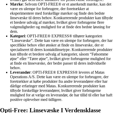
Mærke
: Selvom OPTI-FREE® er et anerkendt mærke, kan det
være en ulempe for forbrugere, der foretrækker at
eksperimentere med forskellige mærker og finde den bedste
linsevæske til deres behov. Konkurrerende produkter kan tilbyde
et bredere udvalg af mærker, hvilket giver forbrugerne flere
valgmuligheder og mulighed for at finde den bedste løsning for
dem.
Kategori
: OPTI-FREE® EXPRESS® tilhører kategorien
“Linsevæske”. Dette kan være en ulempe for forbrugere, der har
specifikke behov eller ønsker at finde en linsevæske, der er
specialiseret til deres kontaktlinsetype. Konkurrerende produkter
kan tilbyde et bredere udvalg af kategorier, såsom “Følsomme
øjne” eller “Tørre øjne”, hvilket giver forbrugerne mulighed for
at finde en linsevæske, der bedre passer til deres individuelle
behov.
Leverandør
: OPTI-FREE® EXPRESS® leveres af Matas
Operations A/S. Dette kan være en ulempe for forbrugere, der
foretrækker at købe produkter fra andre leverandører eller har
dårlige erfaringer med Matas. Konkurrerende produkter kan
tilbyde forskellige leverandører, hvilket giver forbrugerne
mulighed for at vælge en leverandør, de har tillid til eller har haft
positive oplevelser med tidligere.
Opti-Free: Linsevæske I Verdensklasse