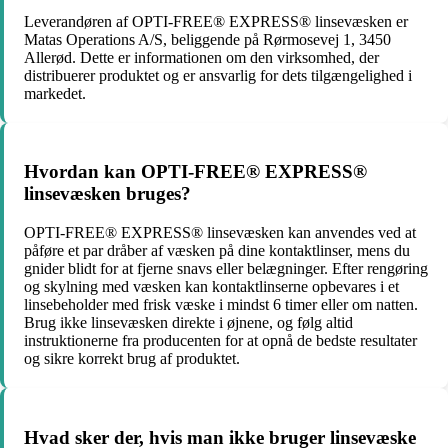
Leverandøren af OPTI-FREE® EXPRESS® linsevæsken er
Matas Operations A/S, beliggende på Rørmosevej 1, 3450
Allerød. Dette er informationen om den virksomhed, der
distribuerer produktet og er ansvarlig for dets tilgængelighed i
markedet.
Hvordan kan OPTI-FREE® EXPRESS®
linsevæsken bruges?
OPTI-FREE® EXPRESS® linsevæsken kan anvendes ved at
påføre et par dråber af væsken på dine kontaktlinser, mens du
gnider blidt for at fjerne snavs eller belægninger. Efter rengøring
og skylning med væsken kan kontaktlinserne opbevares i et
linsebeholder med frisk væske i mindst 6 timer eller om natten.
Brug ikke linsevæsken direkte i øjnene, og følg altid
instruktionerne fra producenten for at opnå de bedste resultater
og sikre korrekt brug af produktet.
Hvad sker der, hvis man ikke bruger linsevæske