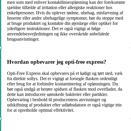
men som med enhver kontaktlinseopløsning kan der forekomme
sjældne tilfælde af irritation eller allergiske reaktioner hos
enkeltpersoner. Hvis du oplever rødme, ubehag, misfarvning af
linserne eller andre ubehagelige symptomer, bør du stoppe med
at bruge produktet og kontakte din øjenlæge eller optiker for
yderligere instruktioner. Det er også vigtigt at følge
anvendelsesvejledningen og ikke overskride anbefalede
brugsanvisninger.
Hvordan opbevarer jeg opti-free express?
Opti-Free Express skal opbevares på et køligt og tørt sted, væk
fra direkte sollys. Det er vigtigt at forsegle flasken ordentligt
efter brug for at forhindre kontaminering af opløsningen. Du
bør også undgå at berøre spidsen af ​​flasken mod overflader, da
dette kan introducere uønskede bakterier eller partikler.
Opbevaring i henhold til producentens anvisninger og
udskiftning af produktet efter udløbsdatoen er også vigtige trin
for at opretholde optimal effektivitet.