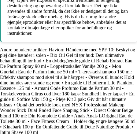
Nej, Opti-Free Express er specifikt fremstillet til rengøring,
desinficering og opbevaring af kontaktlinser. Det bør ikke
anvendes til andre formål, da det ikke er designet til det og kan
forårsage skade eller ubehag. Hvis du har brug for andre
øjenplejeprodukter eller har specifikke behov, anbefales det at
kontakte din øjenlæge eller optiker for anbefalinger og
instruktioner.
Andre populære artikler:
Havtorn Håndcreme med SPF 10: Beskyt og
plej dine hænder i solen
•
Bio-Oil Gel til tør hud: Den ultimative
behandling til tør hud
•
En dybdegående guide til Rehab Extract Eau
De Parfum Spray 90 ml
•
Loppefrøskaller Vanilje 200 g
•
Mon
Guerlain Eau de Parfum Intense 50 ml
•
Tjæreskælshampoo 150 ml:
Effektiv shampoo mod skæl til alle hårtyper
•
Ørerens til hunde: Hold
dine hundes ører sunde og rene
•
En guide til Biotherm Life Plankton
Essence 125 ml
•
Armani Code Profumo Eau de Parfum 30 ml
•
Torskelevertran Citrus cod liver 180 kaps: Sundhed i hver kapsel
•
En
guide til Softice Mix 150 g
•
Pleje Kit 3 pak: Giv dit hår ultimativ
luksus
•
Opnå det perfekte look med NYX Professional Makeup
Wonder Stick Dual-Ended Face Shaping Stick
•
Direct Colour Beige
blond 100 ml: Din Komplette Guide
•
Anais Anais LOriginal Eau de
Toilette 30 ml
•
Face Fitness Cream – Holder dig yngre længere 50 ml
•
Kinabark 100 g: En Omfattende Guide til Dette Naturlige Produkt
•
Intim Shave 100 ml