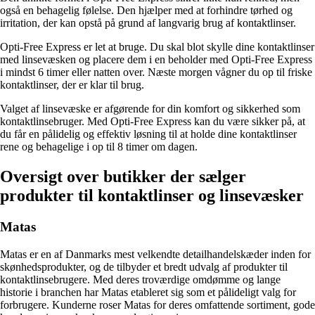
også en behagelig følelse. Den hjælper med at forhindre tørhed og
irritation, der kan opstå på grund af langvarig brug af kontaktlinser.
Opti-Free Express er let at bruge. Du skal blot skylle dine kontaktlinser
med linsevæsken og placere dem i en beholder med Opti-Free Express
i mindst 6 timer eller natten over. Næste morgen vågner du op til friske
kontaktlinser, der er klar til brug.
Valget af linsevæske er afgørende for din komfort og sikkerhed som
kontaktlinsebruger. Med Opti-Free Express kan du være sikker på, at
du får en pålidelig og effektiv løsning til at holde dine kontaktlinser
rene og behagelige i op til 8 timer om dagen.
Oversigt over butikker der sælger
produkter til kontaktlinser og linsevæsker
Matas
Matas er en af Danmarks mest velkendte detailhandelskæder inden for
skønhedsprodukter, og de tilbyder et bredt udvalg af produkter til
kontaktlinsebrugere. Med deres troværdige omdømme og lange
historie i branchen har Matas etableret sig som et pålideligt valg for
forbrugere. Kunderne roser Matas for deres omfattende sortiment, gode