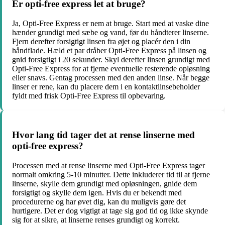
Er opti-free express let at bruge?
Ja, Opti-Free Express er nem at bruge. Start med at vaske dine
hænder grundigt med sæbe og vand, før du håndterer linserne.
Fjern derefter forsigtigt linsen fra øjet og placér den i din
håndflade. Hæld et par dråber Opti-Free Express på linsen og
gnid forsigtigt i 20 sekunder. Skyl derefter linsen grundigt med
Opti-Free Express for at fjerne eventuelle resterende opløsning
eller snavs. Gentag processen med den anden linse. Når begge
linser er rene, kan du placere dem i en kontaktlinsebeholder
fyldt med frisk Opti-Free Express til opbevaring.
Hvor lang tid tager det at rense linserne med
opti-free express?
Processen med at rense linserne med Opti-Free Express tager
normalt omkring 5-10 minutter. Dette inkluderer tid til at fjerne
linserne, skylle dem grundigt med opløsningen, gnide dem
forsigtigt og skylle dem igen. Hvis du er bekendt med
procedurerne og har øvet dig, kan du muligvis gøre det
hurtigere. Det er dog vigtigt at tage sig god tid og ikke skynde
sig for at sikre, at linserne renses grundigt og korrekt.