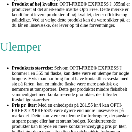
Produkt af høj kvalitet
: OPTI-FREE® EXPRESS® 355ml er
produceret af det anerkendte mærke Opti-Free. Dette mærke er
kendt for at levere produkter af høj kvalitet, der er effektive og
pålidelige. Ved at vælge dette produkt kan du være sikker på, at
du får en linsevæske, der lever op til dine forventninger.
Ulemper
Produktets størrelse
: Selvom OPTI-FREE® EXPRESS®
kommer i en 355 ml flaske, kan dette være en ulempe for nogle
brugere. Hvis man har brug for at have kontaktlinsevæske med
sig på farten, kan en mindre flaske være mere praktisk og
nemmere at transportere. Dette gør produktet mindre fleksibelt
sammenlignet med konkurrerende produkter, der tilbyder
forskellige størrelser.
Pris pr. liter
: Med en enhedspris på 281,55 kr./l kan OPTI-
FREE® EXPRESS® være dyrere end andre linsevæsker på
markedet. Dette kan være en ulempe for forbrugere, der ønsker
at spare penge eller har et stramt budget. Konkurrerende
produkter kan tilbyde en mere konkurrencedygtig pris pr. liter,
hvilket gør dem mere attraktive for prisbevidste forbrugere.