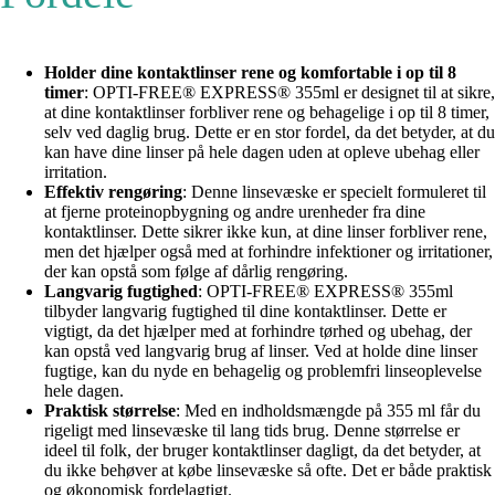
Holder dine kontaktlinser rene og komfortable i op til 8
timer
: OPTI-FREE® EXPRESS® 355ml er designet til at sikre,
at dine kontaktlinser forbliver rene og behagelige i op til 8 timer,
selv ved daglig brug. Dette er en stor fordel, da det betyder, at du
kan have dine linser på hele dagen uden at opleve ubehag eller
irritation.
Effektiv rengøring
: Denne linsevæske er specielt formuleret til
at fjerne proteinopbygning og andre urenheder fra dine
kontaktlinser. Dette sikrer ikke kun, at dine linser forbliver rene,
men det hjælper også med at forhindre infektioner og irritationer,
der kan opstå som følge af dårlig rengøring.
Langvarig fugtighed
: OPTI-FREE® EXPRESS® 355ml
tilbyder langvarig fugtighed til dine kontaktlinser. Dette er
vigtigt, da det hjælper med at forhindre tørhed og ubehag, der
kan opstå ved langvarig brug af linser. Ved at holde dine linser
fugtige, kan du nyde en behagelig og problemfri linseoplevelse
hele dagen.
Praktisk størrelse
: Med en indholdsmængde på 355 ml får du
rigeligt med linsevæske til lang tids brug. Denne størrelse er
ideel til folk, der bruger kontaktlinser dagligt, da det betyder, at
du ikke behøver at købe linsevæske så ofte. Det er både praktisk
og økonomisk fordelagtigt.