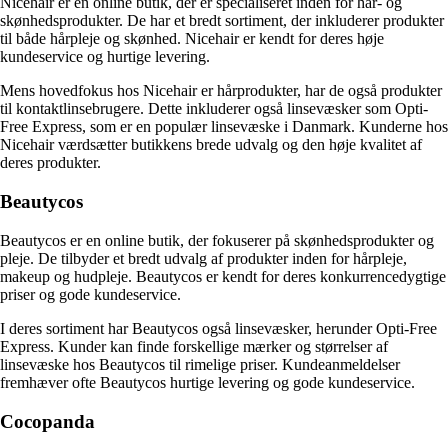
Nicehair er en online butik, der er specialiseret inden for hår- og
skønhedsprodukter. De har et bredt sortiment, der inkluderer produkter
til både hårpleje og skønhed. Nicehair er kendt for deres høje
kundeservice og hurtige levering.
Mens hovedfokus hos Nicehair er hårprodukter, har de også produkter
til kontaktlinsebrugere. Dette inkluderer også linsevæsker som Opti-
Free Express, som er en populær linsevæske i Danmark. Kunderne hos
Nicehair værdsætter butikkens brede udvalg og den høje kvalitet af
deres produkter.
Beautycos
Beautycos er en online butik, der fokuserer på skønhedsprodukter og
pleje. De tilbyder et bredt udvalg af produkter inden for hårpleje,
makeup og hudpleje. Beautycos er kendt for deres konkurrencedygtige
priser og gode kundeservice.
I deres sortiment har Beautycos også linsevæsker, herunder Opti-Free
Express. Kunder kan finde forskellige mærker og størrelser af
linsevæske hos Beautycos til rimelige priser. Kundeanmeldelser
fremhæver ofte Beautycos hurtige levering og gode kundeservice.
Cocopanda