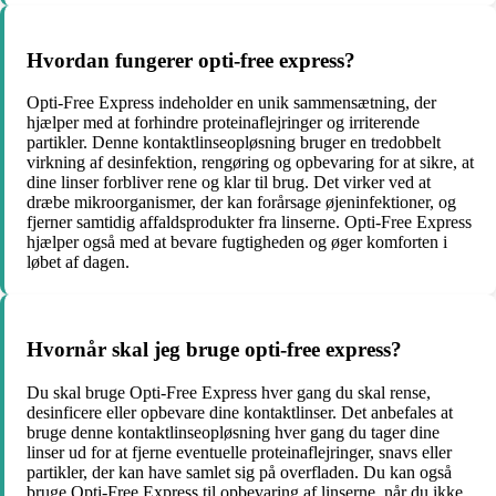
Hvordan fungerer opti-free express?
Opti-Free Express indeholder en unik sammensætning, der
hjælper med at forhindre proteinaflejringer og irriterende
partikler. Denne kontaktlinseopløsning bruger en tredobbelt
virkning af desinfektion, rengøring og opbevaring for at sikre, at
dine linser forbliver rene og klar til brug. Det virker ved at
dræbe mikroorganismer, der kan forårsage øjeninfektioner, og
fjerner samtidig affaldsprodukter fra linserne. Opti-Free Express
hjælper også med at bevare fugtigheden og øger komforten i
løbet af dagen.
Hvornår skal jeg bruge opti-free express?
Du skal bruge Opti-Free Express hver gang du skal rense,
desinficere eller opbevare dine kontaktlinser. Det anbefales at
bruge denne kontaktlinseopløsning hver gang du tager dine
linser ud for at fjerne eventuelle proteinaflejringer, snavs eller
partikler, der kan have samlet sig på overfladen. Du kan også
bruge Opti-Free Express til opbevaring af linserne, når du ikke