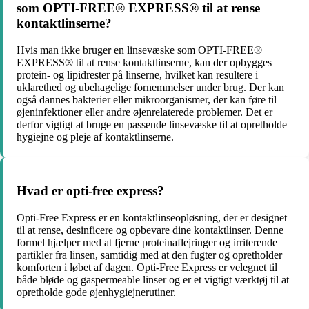
som OPTI-FREE® EXPRESS® til at rense
kontaktlinserne?
Hvis man ikke bruger en linsevæske som OPTI-FREE®
EXPRESS® til at rense kontaktlinserne, kan der opbygges
protein- og lipidrester på linserne, hvilket kan resultere i
uklarethed og ubehagelige fornemmelser under brug. Der kan
også dannes bakterier eller mikroorganismer, der kan føre til
øjeninfektioner eller andre øjenrelaterede problemer. Det er
derfor vigtigt at bruge en passende linsevæske til at opretholde
hygiejne og pleje af kontaktlinserne.
Hvad er opti-free express?
Opti-Free Express er en kontaktlinseopløsning, der er designet
til at rense, desinficere og opbevare dine kontaktlinser. Denne
formel hjælper med at fjerne proteinaflejringer og irriterende
partikler fra linsen, samtidig med at den fugter og opretholder
komforten i løbet af dagen. Opti-Free Express er velegnet til
både bløde og gaspermeable linser og er et vigtigt værktøj til at
opretholde gode øjenhygiejnerutiner.