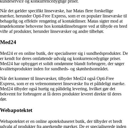
kundeservice og konkurrencedygtige priser.
Når det gælder specifikt linsevæske, har Matas flere forskellige
mærker, herunder Opti-Free Express, som er en populær linsevæske til
behagelig og effektiv rengøring af kontaktlinser. Matas sigter mod at
imødekomme behovene hos kontaktlinsebrugere ved at tilbyde en bred
vifte af produkter, herunder linsevæsker og andre tilbehør.
Med24
Med24 er en online butik, der specialiserer sig i sundhedsprodukter. De
er kendt for deres omfattende udvalg og konkurrencedygtige priser.
Med24 har opbygget et solidt omdømme blandt forbrugere, der søger
kvalitetsprodukter inden for sundheds- og skønhedsområdet.
Når det kommer til linsevæsker, tilbyder Med24 også Opti-Free
Express, som er en velrenommeret linsevæske fra et pålideligt mærke.
Med24 tilbyder også hurtig og pålidelig levering, hvilket gør det
bekvemt for forbrugere at få deres produkter leveret direkte til deres
dør.
Webapotektet
Webapotektet er en online apoteksbaseret butik, der tilbyder et bredt
udvalg af produkter fra anerkendte mærker. De er specialiserede inden