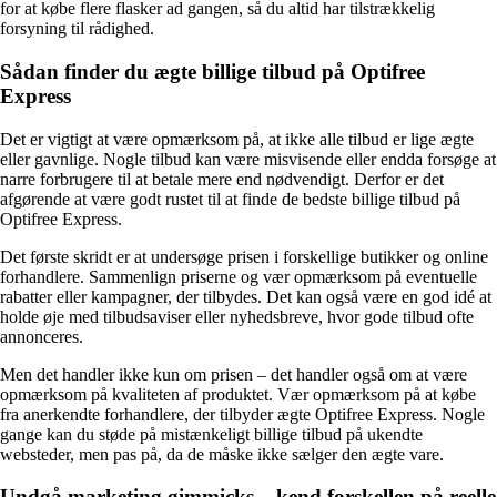
for at købe flere flasker ad gangen, så du altid har tilstrækkelig
forsyning til rådighed.
Sådan finder du ægte billige tilbud på Optifree
Express
Det er vigtigt at være opmærksom på, at ikke alle tilbud er lige ægte
eller gavnlige. Nogle tilbud kan være misvisende eller endda forsøge at
narre forbrugere til at betale mere end nødvendigt. Derfor er det
afgørende at være godt rustet til at finde de bedste billige tilbud på
Optifree Express.
Det første skridt er at undersøge prisen i forskellige butikker og online
forhandlere. Sammenlign priserne og vær opmærksom på eventuelle
rabatter eller kampagner, der tilbydes. Det kan også være en god idé at
holde øje med tilbudsaviser eller nyhedsbreve, hvor gode tilbud ofte
annonceres.
Men det handler ikke kun om prisen – det handler også om at være
opmærksom på kvaliteten af produktet. Vær opmærksom på at købe
fra anerkendte forhandlere, der tilbyder ægte Optifree Express. Nogle
gange kan du støde på mistænkeligt billige tilbud på ukendte
websteder, men pas på, da de måske ikke sælger den ægte vare.
Undgå marketing gimmicks – kend forskellen på reelle