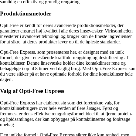
samtidig en effektiv og grundig rengøring.
Produktionsmetoder
Opti-Free er kendt for deres avancerede produktionsmetoder, der
garanterer ensartet høj kvalitet i alle deres linsevæsker. Virksomheden
investerer i avanceret teknologi og bruger kun de fineste ingredienser
for at sikre, at deres produkter lever op til de højeste standarder.
Opti-Free Express, som præsenteres her, er designet med en unik
formel, der giver enestående kraftfuld rengøring og desinficering af
kontaktlinser. Denne linsevæske holder dine kontaktlinser rene og
behagelige i op til 8 timer ved daglig brug. Med Opti-Free Express kan
du være sikker på at have optimale forhold for dine kontaktlinser hele
dagen.
Valg af Opti-Free Express
Opti-Free Express har etableret sig som det foretrukne valg for
kontaktlinsebrugere over hele verden af flere årsager. Først og
fremmest er dens effektive rengøringsformel ideel til at fjerne protein-
og lipidsamlinger, der kan opbygges på kontaktlinserne og forårsage
ubehag.
Den unikke formel i Opti-Free Express sikrer ikke kun renhed, men