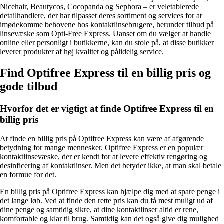
Nicehair, Beautycos, Cocopanda og Sephora – er veletablerede
detailhandlere, der har tilpasset deres sortiment og services for at
imødekomme behovene hos kontaktlinsebrugere, herunder tilbud på
linsevæske som Opti-Free Express. Uanset om du vælger at handle
online eller personligt i butikkerne, kan du stole på, at disse butikker
leverer produkter af høj kvalitet og pålidelig service.
Find Optifree Express til en billig pris og
gode tilbud
Hvorfor det er vigtigt at finde Optifree Express til en
billig pris
At finde en billig pris på Optifree Express kan være af afgørende
betydning for mange mennesker. Optifree Express er en populær
kontaktlinsevæske, der er kendt for at levere effektiv rengøring og
desinficering af kontaktlinser. Men det betyder ikke, at man skal betale
en formue for det.
En billig pris på Optifree Express kan hjælpe dig med at spare penge i
det lange løb. Ved at finde den rette pris kan du få mest muligt ud af
dine penge og samtidig sikre, at dine kontaktlinser altid er rene,
komfortable og klar til brug. Samtidig kan det også give dig mulighed