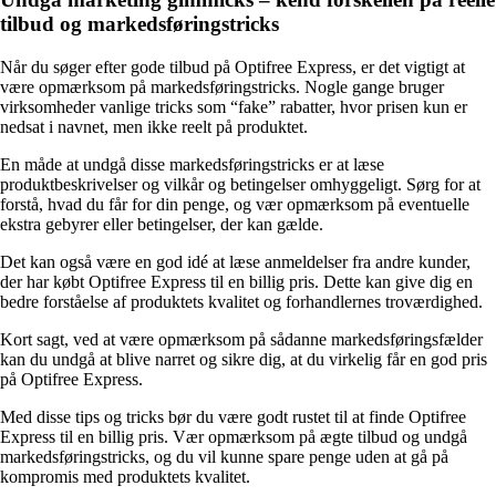
tilbud og markedsføringstricks
Når du søger efter gode tilbud på Optifree Express, er det vigtigt at
være opmærksom på markedsføringstricks. Nogle gange bruger
virksomheder vanlige tricks som “fake” rabatter, hvor prisen kun er
nedsat i navnet, men ikke reelt på produktet.
En måde at undgå disse markedsføringstricks er at læse
produktbeskrivelser og vilkår og betingelser omhyggeligt. Sørg for at
forstå, hvad du får for din penge, og vær opmærksom på eventuelle
ekstra gebyrer eller betingelser, der kan gælde.
Det kan også være en god idé at læse anmeldelser fra andre kunder,
der har købt Optifree Express til en billig pris. Dette kan give dig en
bedre forståelse af produktets kvalitet og forhandlernes troværdighed.
Kort sagt, ved at være opmærksom på sådanne markedsføringsfælder
kan du undgå at blive narret og sikre dig, at du virkelig får en god pris
på Optifree Express.
Med disse tips og tricks bør du være godt rustet til at finde Optifree
Express til en billig pris. Vær opmærksom på ægte tilbud og undgå
markedsføringstricks, og du vil kunne spare penge uden at gå på
kompromis med produktets kvalitet.