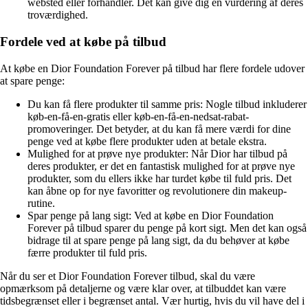
websted eller forhandler. Det kan give dig en vurdering af deres
troværdighed.
Fordele ved at købe på tilbud
At købe en Dior Foundation Forever på tilbud har flere fordele udover
at spare penge:
Du kan få flere produkter til samme pris: Nogle tilbud inkluderer
køb-en-få-en-gratis eller køb-en-få-en-nedsat-rabat-
promoveringer. Det betyder, at du kan få mere værdi for dine
penge ved at købe flere produkter uden at betale ekstra.
Mulighed for at prøve nye produkter: Når Dior har tilbud på
deres produkter, er det en fantastisk mulighed for at prøve nye
produkter, som du ellers ikke har turdet købe til fuld pris. Det
kan åbne op for nye favoritter og revolutionere din makeup-
rutine.
Spar penge på lang sigt: Ved at købe en Dior Foundation
Forever på tilbud sparer du penge på kort sigt. Men det kan også
bidrage til at spare penge på lang sigt, da du behøver at købe
færre produkter til fuld pris.
Når du ser et Dior Foundation Forever tilbud, skal du være
opmærksom på detaljerne og være klar over, at tilbuddet kan være
tidsbegrænset eller i begrænset antal. Vær hurtig, hvis du vil have del i