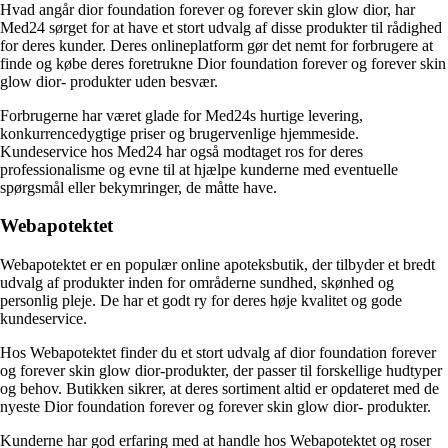
Hvad angår dior foundation forever og forever skin glow dior, har
Med24 sørget for at have et stort udvalg af disse produkter til rådighed
for deres kunder. Deres onlineplatform gør det nemt for forbrugere at
finde og købe deres foretrukne Dior foundation forever og forever skin
glow dior- produkter uden besvær.
Forbrugerne har været glade for Med24s hurtige levering,
konkurrencedygtige priser og brugervenlige hjemmeside.
Kundeservice hos Med24 har også modtaget ros for deres
professionalisme og evne til at hjælpe kunderne med eventuelle
spørgsmål eller bekymringer, de måtte have.
Webapotektet
Webapotektet er en populær online apoteksbutik, der tilbyder et bredt
udvalg af produkter inden for områderne sundhed, skønhed og
personlig pleje. De har et godt ry for deres høje kvalitet og gode
kundeservice.
Hos Webapotektet finder du et stort udvalg af dior foundation forever
og forever skin glow dior-produkter, der passer til forskellige hudtyper
og behov. Butikken sikrer, at deres sortiment altid er opdateret med de
nyeste Dior foundation forever og forever skin glow dior- produkter.
Kunderne har god erfaring med at handle hos Webapotektet og roser