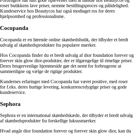
Forbrugere har haft gode oplevelser med at handle hos Beautycos og
roser butikkens lave priser, nemme bestillingsproces og pålidelighed.
Kundeservice hos Beautycos har også modtaget ros for deres
hjælpsomhed og professionalisme.
Cocopanda
Cocopanda er en førende online skønhedsbutik, der tilbyder et bredt
udvalg af skønhedsprodukter fra populære mærker.
Hos Cocopanda finder du et bredt udvalg af dior foundation forever og
forever skin glow dior-produkter, der er tilgængelige til rimelige priser.
Deres brugervenlige hjemmeside gør det nemt for forbrugerne at
sammenligne og vælge de rigtige produkter.
Kundernes erfaringer med Cocopanda har været positive, med roser
for f.eks. deres hurtige levering, konkurrencedygtige priser og gode
kundeservice.
Sephora
Sephora er en international skønhedskæde, der tilbyder et bredt udvalg
af skønhedsprodukter fra forskellige luksusmærker.
Hvad angår dior foundation forever og forever skin glow dior, kan du