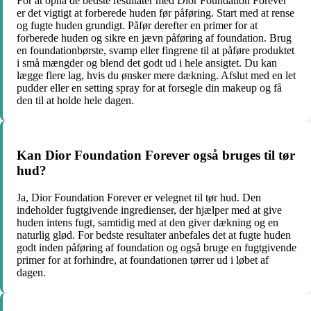
For at opnå de bedste resultater med Dior Foundation Forever
er det vigtigt at forberede huden før påføring. Start med at rense
og fugte huden grundigt. Påfør derefter en primer for at
forberede huden og sikre en jævn påføring af foundation. Brug
en foundationbørste, svamp eller fingrene til at påføre produktet
i små mængder og blend det godt ud i hele ansigtet. Du kan
lægge flere lag, hvis du ønsker mere dækning. Afslut med en let
pudder eller en setting spray for at forsegle din makeup og få
den til at holde hele dagen.
Kan Dior Foundation Forever også bruges til tør
hud?
Ja, Dior Foundation Forever er velegnet til tør hud. Den
indeholder fugtgivende ingredienser, der hjælper med at give
huden intens fugt, samtidig med at den giver dækning og en
naturlig glød. For bedste resultater anbefales det at fugte huden
godt inden påføring af foundation og også bruge en fugtgivende
primer for at forhindre, at foundationen tørrer ud i løbet af
dagen.