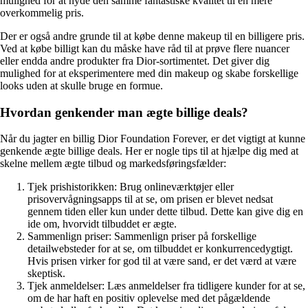
mulighed for at nyde den samme fantastiske kvalitet til en mere
overkommelig pris.
Der er også andre grunde til at købe denne makeup til en billigere pris.
Ved at købe billigt kan du måske have råd til at prøve flere nuancer
eller endda andre produkter fra Dior-sortimentet. Det giver dig
mulighed for at eksperimentere med din makeup og skabe forskellige
looks uden at skulle bruge en formue.
Hvordan genkender man ægte billige deals?
Når du jagter en billig Dior Foundation Forever, er det vigtigt at kunne
genkende ægte billige deals. Her er nogle tips til at hjælpe dig med at
skelne mellem ægte tilbud og markedsføringsfælder:
Tjek prishistorikken: Brug onlineværktøjer eller
prisovervågningsapps til at se, om prisen er blevet nedsat
gennem tiden eller kun under dette tilbud. Dette kan give dig en
ide om, hvorvidt tilbuddet er ægte.
Sammenlign priser: Sammenlign priser på forskellige
detailwebsteder for at se, om tilbuddet er konkurrencedygtigt.
Hvis prisen virker for god til at være sand, er det værd at være
skeptisk.
Tjek anmeldelser: Læs anmeldelser fra tidligere kunder for at se,
om de har haft en positiv oplevelse med det pågældende