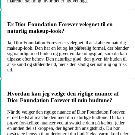
målrettet dækning, hvor det er nødvendigt.
Er Dior Foundation Forever velegnet til en
naturlig makeup-look?
Ja, Dior Foundation Forever er velegnet til at skabe en naturlig
makeup-look. Den har en let og let påførelig formel, der blander
sig naturligt med huden og giver en dækningsgrad, som du kan
tilpasse efter behov. Den naturlige glød, den giver, får huden til
at se sund og strålende ud, mens den stadig ser naturlig og frisk
ud.
Hvordan kan jeg vælge den rigtige nuance af
Dior Foundation Forever til min hudtone?
Når du vælger den rigtige nuance af Dior Foundation Forever,
er det bedst at matche den med din naturlige hudtone. Du kan
prøve forskellige nuancer ved at swatche dem på kæben (eller
en anden del af kroppen, der ligner din ansigtshud). Du bør
også tage hensyn til undertoner i din hud (f.eks. varm, kold eller