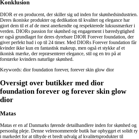
Konklusion
DIOR er en producent, der skiller sig ud inden for skønhedsindustrien.
Deres ikoniske produkter og dedikation til kvalitet og elegance har
gjort dem til et af de mest anerkendte og respekterede luksusmærker i
verden. DIORs passion for skønhed og engagement i bæredygtighed
er også grundlaget for deres dyrebare DIOR Forever foundation, der
giver perfekt hud i op til 24 timer. Med DIORs Forever foundation får
kvinder ikke kun en fantastisk makeup, men også et stykke af et
ikonisk mærke, der repræsenterer elegance, stil og en tro på at
forstærke kvinders naturlige skønhed.
Keywords: dior foundation forever, forever skin glow dior
Oversigt over butikker med dior
foundation forever og forever skin glow
dior
Matas
Matas er en af Danmarks førende detailhandlere inden for skønhed og
personlig pleje. Denne velrenommerede butik har opbygget et solidt ry
i markedet for at tilbyde et bredt udvalg af kvalitetsprodukter til