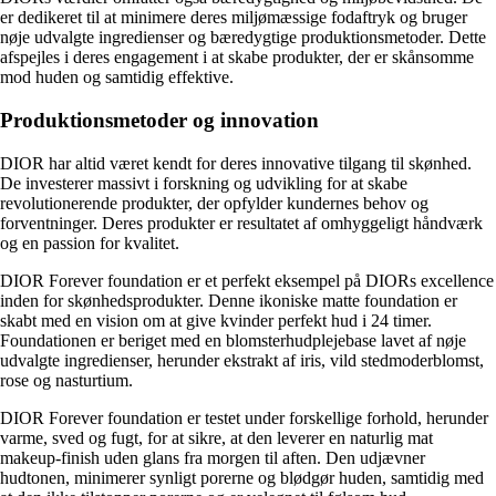
er dedikeret til at minimere deres miljømæssige fodaftryk og bruger
nøje udvalgte ingredienser og bæredygtige produktionsmetoder. Dette
afspejles i deres engagement i at skabe produkter, der er skånsomme
mod huden og samtidig effektive.
Produktionsmetoder og innovation
DIOR har altid været kendt for deres innovative tilgang til skønhed.
De investerer massivt i forskning og udvikling for at skabe
revolutionerende produkter, der opfylder kundernes behov og
forventninger. Deres produkter er resultatet af omhyggeligt håndværk
og en passion for kvalitet.
DIOR Forever foundation er et perfekt eksempel på DIORs excellence
inden for skønhedsprodukter. Denne ikoniske matte foundation er
skabt med en vision om at give kvinder perfekt hud i 24 timer.
Foundationen er beriget med en blomsterhudplejebase lavet af nøje
udvalgte ingredienser, herunder ekstrakt af iris, vild stedmoderblomst,
rose og nasturtium.
DIOR Forever foundation er testet under forskellige forhold, herunder
varme, sved og fugt, for at sikre, at den leverer en naturlig mat
makeup-finish uden glans fra morgen til aften. Den udjævner
hudtonen, minimerer synligt porerne og blødgør huden, samtidig med