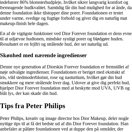
indebærer 86% blomsterhudpleje, hvilket sikrer langvarig komfort og
fremragende hudkvalitet. Samtidig får din hud mulighed for at ånde, da
denne foundation ikke tilstopper dine porer. Foundationen er testet
under varme, svedige og fugtige forhold og giver dig en naturlig mat
makeup-finish hele dagen.
En af de vigtigste funktioner ved Dior Forever foundation er dens evne
til at udjævne hudtonen, mindske synligt porer og blødgøre huden.
Resultatet er en fejlfri og strålende hud, der ser naturlig ud.
Skønhed med nærende ingredienser
Denne nye generation af Diorskin Forever foundation er fremstillet af
nøje udvalgte ingredienser. Foundationen er beriget med ekstrakt af
iris, vild stedmoderblomst, rose og nasturtium, hvilket gør din hud
smukkere og mere strålende hver dag. Udover at give dig perfekt hud,
hjælper Dior Forever foundation med at beskytte mod UVA, UVB og
blåt lys, der kan skade din hud.
Tips fra Peter Philips
Peter Philips, kreativ og image director hos Dior Makeup, deler nogle
nyttige tips til at få det bedste ud af din Dior Forever foundation. Han
anbefaler at påføre foundationen ved at duppe den på områder, der