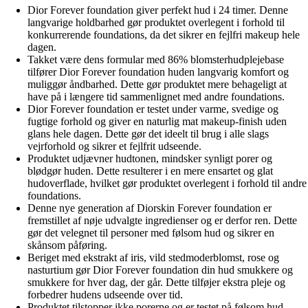
Dior Forever foundation giver perfekt hud i 24 timer. Denne
langvarige holdbarhed gør produktet overlegent i forhold til
konkurrerende foundations, da det sikrer en fejlfri makeup hele
dagen.
Takket være dens formular med 86% blomsterhudplejebase
tilfører Dior Forever foundation huden langvarig komfort og
muliggør åndbarhed. Dette gør produktet mere behageligt at
have på i længere tid sammenlignet med andre foundations.
Dior Forever foundation er testet under varme, svedige og
fugtige forhold og giver en naturlig mat makeup-finish uden
glans hele dagen. Dette gør det ideelt til brug i alle slags
vejrforhold og sikrer et fejlfrit udseende.
Produktet udjævner hudtonen, mindsker synligt porer og
blødgør huden. Dette resulterer i en mere ensartet og glat
hudoverflade, hvilket gør produktet overlegent i forhold til andre
foundations.
Denne nye generation af Diorskin Forever foundation er
fremstillet af nøje udvalgte ingredienser og er derfor ren. Dette
gør det velegnet til personer med følsom hud og sikrer en
skånsom påføring.
Beriget med ekstrakt af iris, vild stedmoderblomst, rose og
nasturtium gør Dior Forever foundation din hud smukkere og
smukkere for hver dag, der går. Dette tilføjer ekstra pleje og
forbedrer hudens udseende over tid.
Produktet tilstopper ikke porerne og er testet på følsom hud.