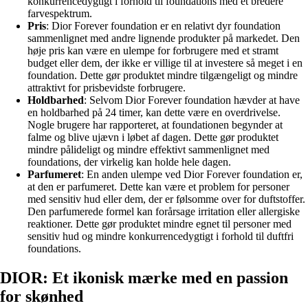
konkurrencedygtigt i forhold til foundations med et bredere
farvespektrum.
Pris
: Dior Forever foundation er en relativt dyr foundation
sammenlignet med andre lignende produkter på markedet. Den
høje pris kan være en ulempe for forbrugere med et stramt
budget eller dem, der ikke er villige til at investere så meget i en
foundation. Dette gør produktet mindre tilgængeligt og mindre
attraktivt for prisbevidste forbrugere.
Holdbarhed
: Selvom Dior Forever foundation hævder at have
en holdbarhed på 24 timer, kan dette være en overdrivelse.
Nogle brugere har rapporteret, at foundationen begynder at
falme og blive ujævn i løbet af dagen. Dette gør produktet
mindre pålideligt og mindre effektivt sammenlignet med
foundations, der virkelig kan holde hele dagen.
Parfumeret
: En anden ulempe ved Dior Forever foundation er,
at den er parfumeret. Dette kan være et problem for personer
med sensitiv hud eller dem, der er følsomme over for duftstoffer.
Den parfumerede formel kan forårsage irritation eller allergiske
reaktioner. Dette gør produktet mindre egnet til personer med
sensitiv hud og mindre konkurrencedygtigt i forhold til duftfri
foundations.
DIOR: Et ikonisk mærke med en passion
for skønhed