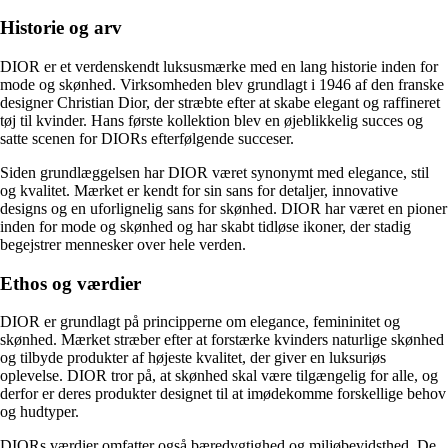
Historie og arv
DIOR er et verdenskendt luksusmærke med en lang historie inden for
mode og skønhed. Virksomheden blev grundlagt i 1946 af den franske
designer Christian Dior, der stræbte efter at skabe elegant og raffineret
tøj til kvinder. Hans første kollektion blev en øjeblikkelig succes og
satte scenen for DIORs efterfølgende succeser.
Siden grundlæggelsen har DIOR været synonymt med elegance, stil
og kvalitet. Mærket er kendt for sin sans for detaljer, innovative
designs og en uforlignelig sans for skønhed. DIOR har været en pioner
inden for mode og skønhed og har skabt tidløse ikoner, der stadig
begejstrer mennesker over hele verden.
Ethos og værdier
DIOR er grundlagt på principperne om elegance, femininitet og
skønhed. Mærket stræber efter at forstærke kvinders naturlige skønhed
og tilbyde produkter af højeste kvalitet, der giver en luksuriøs
oplevelse. DIOR tror på, at skønhed skal være tilgængelig for alle, og
derfor er deres produkter designet til at imødekomme forskellige behov
og hudtyper.
DIORs værdier omfatter også bæredygtighed og miljøbevidsthed. De