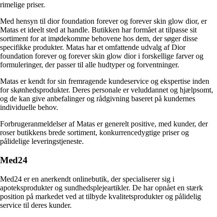
rimelige priser.
Med hensyn til dior foundation forever og forever skin glow dior, er
Matas et ideelt sted at handle. Butikken har formået at tilpasse sit
sortiment for at imødekomme behovene hos dem, der søger disse
specifikke produkter. Matas har et omfattende udvalg af Dior
foundation forever og forever skin glow dior i forskellige farver og
formuleringer, der passer til alle hudtyper og forventninger.
Matas er kendt for sin fremragende kundeservice og ekspertise inden
for skønhedsprodukter. Deres personale er veluddannet og hjælpsomt,
og de kan give anbefalinger og rådgivning baseret på kundernes
individuelle behov.
Forbrugeranmeldelser af Matas er generelt positive, med kunder, der
roser butikkens brede sortiment, konkurrencedygtige priser og
pålidelige leveringstjeneste.
Med24
Med24 er en anerkendt onlinebutik, der specialiserer sig i
apoteksprodukter og sundhedsplejeartikler. De har opnået en stærk
position på markedet ved at tilbyde kvalitetsprodukter og pålidelig
service til deres kunder.