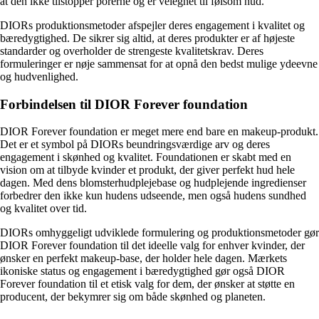
at den ikke tilstopper porerne og er velegnet til følsom hud.
DIORs produktionsmetoder afspejler deres engagement i kvalitet og
bæredygtighed. De sikrer sig altid, at deres produkter er af højeste
standarder og overholder de strengeste kvalitetskrav. Deres
formuleringer er nøje sammensat for at opnå den bedst mulige ydeevne
og hudvenlighed.
Forbindelsen til DIOR Forever foundation
DIOR Forever foundation er meget mere end bare en makeup-produkt.
Det er et symbol på DIORs beundringsværdige arv og deres
engagement i skønhed og kvalitet. Foundationen er skabt med en
vision om at tilbyde kvinder et produkt, der giver perfekt hud hele
dagen. Med dens blomsterhudplejebase og hudplejende ingredienser
forbedrer den ikke kun hudens udseende, men også hudens sundhed
og kvalitet over tid.
DIORs omhyggeligt udviklede formulering og produktionsmetoder gør
DIOR Forever foundation til det ideelle valg for enhver kvinder, der
ønsker en perfekt makeup-base, der holder hele dagen. Mærkets
ikoniske status og engagement i bæredygtighed gør også DIOR
Forever foundation til et etisk valg for dem, der ønsker at støtte en
producent, der bekymrer sig om både skønhed og planeten.