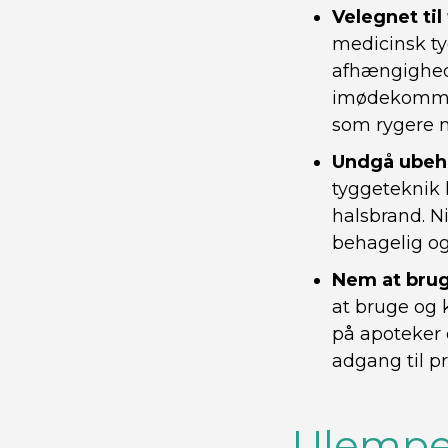
Velegnet ti
medicinsk ty
afhængighed
imødekomme 
som rygere 
Undgå ubeha
tyggeteknik 
halsbrand. N
behagelig o
Nem at brug
at bruge og 
på apoteker 
adgang til p
Ulempe