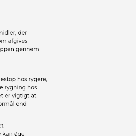
idler, der
som afgives
kroppen gennem
estop hos rygere,
re rygning hos
t er vigtigt at
formål end
et
e kan øge