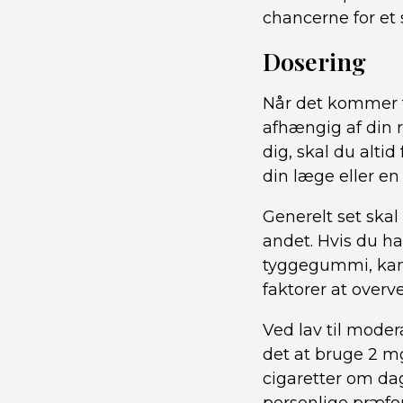
chancerne for et 
Dosering
Når det kommer t
afhængig af din 
dig, skal du altid
din læge eller e
Generelt set ska
andet. Hvis du h
tyggegummi, kan
faktorer at overve
Ved lav til mode
det at bruge 2 
cigaretter om da