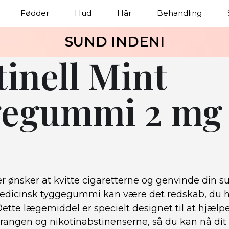
Fødder
Hud
Hår
Behandling
SUND INDENI
tinell Mint
egummi 2 mg
er ønsker at kvitte cigaretterne og genvinde din 
medicinsk tyggegummi kan være det redskab, du har
ette lægemiddel er specielt designet til at hjælp
trangen og nikotinabstinenserne, så du kan nå di