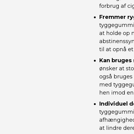
forbrug af ci
Fremmer ry
tyggegummi e
at holde op 
abstinenssy
til at opnå e
Kan bruges
ønsker at st
også bruges t
med tyggegum
hen imod en 
Individuel 
tyggegummi t
afhængighed a
at lindre de