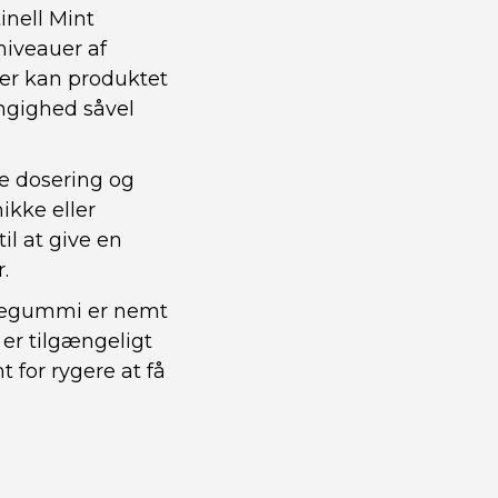
tinell Mint
niveauer af
er kan produktet
ngighed såvel
de dosering og
ikke eller
il at give en
.
ggegummi er nemt
 er tilgængeligt
 for rygere at få