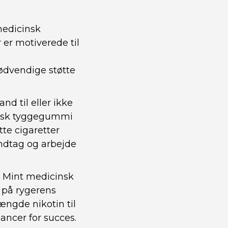
 medicinsk
 er motiverede til
dvendige støtte
tand til eller ikke
cinsk tyggegummi
tte cigaretter
ndtag og arbejde
ll Mint medicinsk
 på rygerens
ængde nikotin til
ancer for succes.