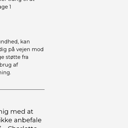
age 1
sundhed, kan
 dig på vejen mod
e støtte fra
brug af
ing.
 mig med at
 ikke anbefale