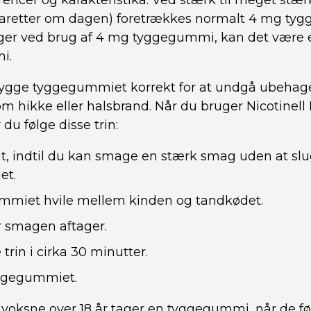
rencer og karakteristika. Ved stærk til meget st
aretter om dagen) foretrækkes normalt 4 mg ty
ger ved brug af 4 mg tyggegummi, kan det være en 
i.
t tygge tyggegummiet korrekt for at undgå ubehag
om hikke eller halsbrand. Når du bruger Nicotinell
u følge disse trin:
, indtil du kan smage en stærk smag uden at sl
et.
mmiet hvile mellem kinden og tandkødet.
r smagen aftager.
trin i cirka 30 minutter.
yggegummiet.
 voksne over 18 år tager en tyggegummi, når de føle