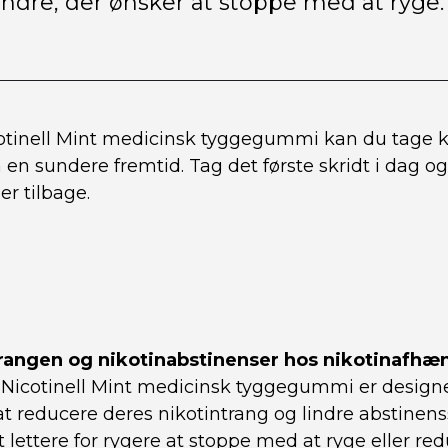
 andre, der ønsker at stoppe med at ryge.”
otinell Mint medicinsk tyggegummi kan du tage ko
en sundere fremtid. Tag det første skridt i dag og 
er tilbage.
trangen og nikotinabstinenser hos nikotinafhæ
: Nicotinell Mint medicinsk tyggegummi er designet
t reducere deres nikotintrang og lindre abstine
 lettere for rygere at stoppe med at ryge eller re