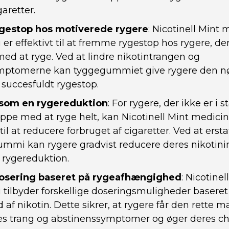
garetter.
gestop hos motiverede rygere
: Nicotinell Mint
r effektivt til at fremme rygestop hos rygere, der
med at ryge. Ved at lindre nikotintrangen og
mptomerne kan tyggegummiet give rygere den nø
t succesfuldt rygestop.
 som en rygereduktion
: For rygere, der ikke er i s
oppe med at ryge helt, kan Nicotinell Mint medi
il at reducere forbruget af cigaretter. Ved at ersta
mi kan rygere gradvist reducere deres nikotini
rygereduktion.
dosering baseret på rygeafhængighed
: Nicotine
ilbyder forskellige doseringsmuligheder baseret
f nikotin. Dette sikrer, at rygere får den rette m
res trang og abstinenssymptomer og øger deres ch