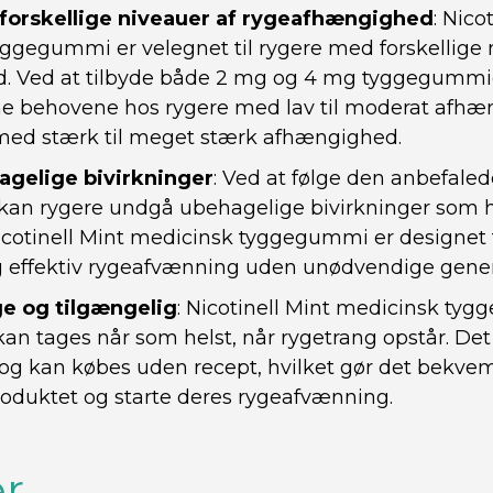
l forskellige niveauer af rygeafhængighed
: Nico
ggegummi er velegnet til rygere med forskellige 
. Ved at tilbyde både 2 mg og 4 mg tyggegummi
behovene hos rygere med lav til moderat afhæ
med stærk til meget stærk afhængighed.
gelige bivirkninger
: Ved at følge den anbefale
kan rygere undgå ubehagelige bivirkninger som h
icotinell Mint medicinsk tyggegummi er designet t
g effektiv rygeafvænning uden unødvendige gener
e og tilgængelig
: Nicotinell Mint medicinsk ty
kan tages når som helst, når rygetrang opstår. Det
og kan købes uden recept, hvilket gør det bekvemt
roduktet og starte deres rygeafvænning.
r