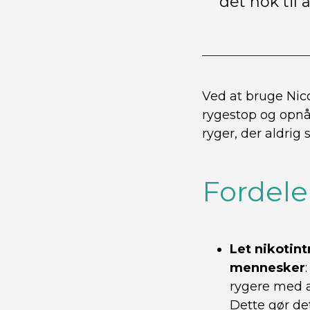
det nok til
Ved at bruge Nic
rygestop og opnå 
ryger, der aldrig s
Fordele
Let nikotin
mennesker
rygere med a
Dette gør det