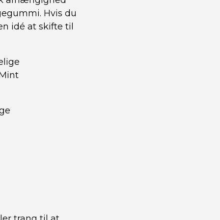
ærk afhængighed
ggegummi. Hvis du
idé at skifte til
elige
 Mint
uge
r trang til at