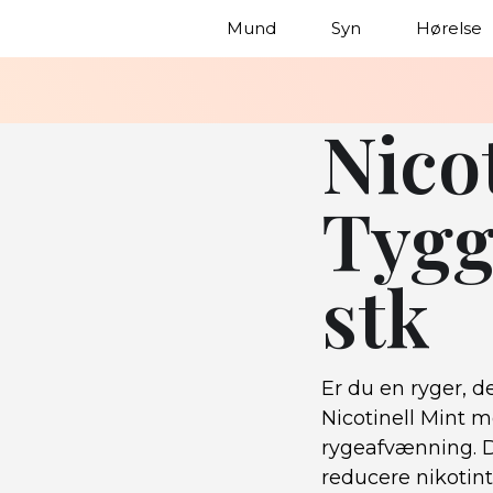
Mund
Syn
Hørelse
Nico
Tygg
stk
Er du en ryger, d
Nicotinell Mint 
rygeafvænning. D
reducere nikotin