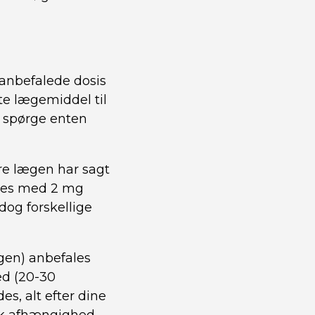
anbefalede dosis
te lægemiddel til
du spørge enten
re lægen har sagt
cces med 2 mg
og forskellige
gen) anbefales
ed (20-30
, alt efter dine