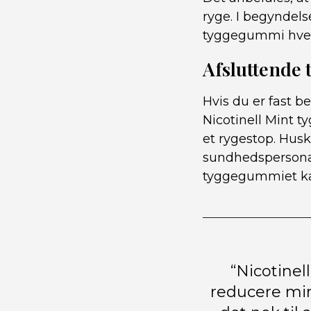
ryge. I begyndel
tyggegummi hver 1
Afsluttende 
Hvis du er fast b
Nicotinell Mint t
et rygestop. Husk
sundhedspersonal
tyggegummiet kan
“Nicotinel
reducere min 