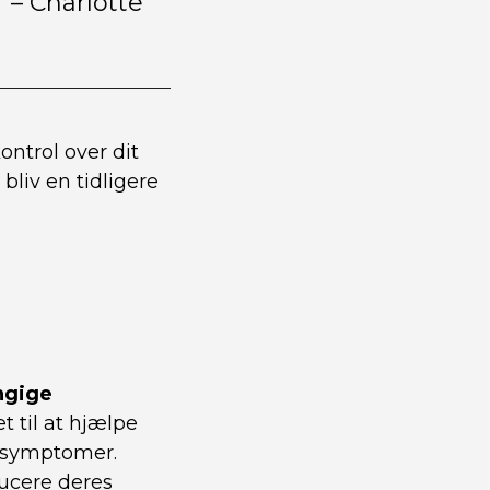
 – Charlotte
ntrol over dit
bliv en tidligere
ngige
 til at hjælpe
nssymptomer.
ducere deres