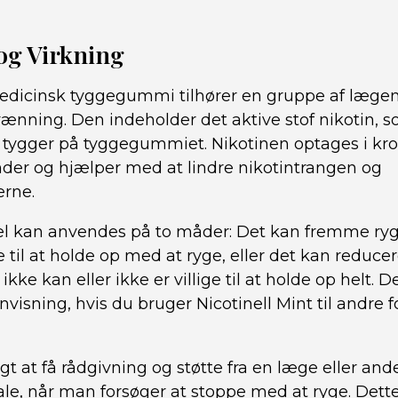
og Virkning
medicinsk tyggegummi tilhører en gruppe af lægem
vænning. Den indeholder det aktive stof nikotin, 
u tygger på tyggegummiet. Nikotinen optages i 
er og hjælper med at lindre nikotintrangen og
erne.
 kan anvendes på to måder: Det kan fremme ryg
 til at holde op med at ryge, eller det kan reduce
ikke kan eller ikke er villige til at holde op helt. De
nvisning, hvis du bruger Nicotinell Mint til andre 
igt at få rådgivning og støtte fra en læge eller and
e, når man forsøger at stoppe med at ryge. Dett