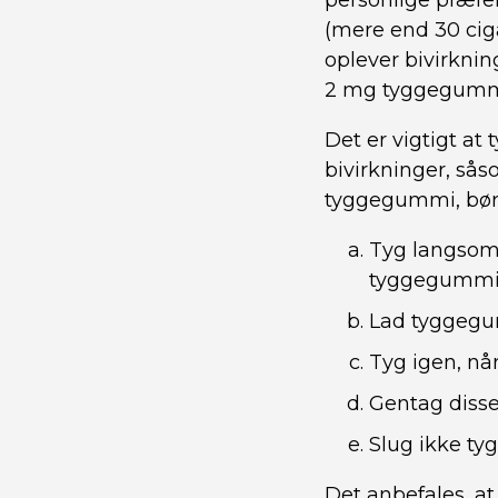
personlige præfe
(mere end 30 cig
oplever bivirknin
2 mg tyggegumm
Det er vigtigt a
bivirkninger, sås
tyggegummi, bør d
Tyg langsomt
tyggegummi
Lad tyggegu
Tyg igen, nå
Gentag disse 
Slug ikke t
Det anbefales, at