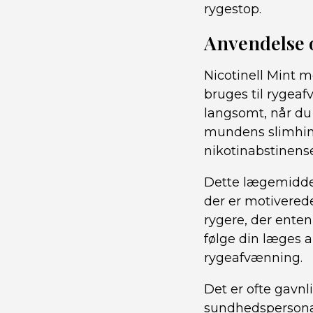
rygestop.
Anvendelse 
Nicotinell Mint 
bruges til rygeaf
langsomt, når d
mundens slimhind
nikotinabstinens
Dette lægemiddel
der er motiverede
rygere, der enten 
følge din læges a
rygeafvænning.
Det er ofte gavnl
sundhedspersonal