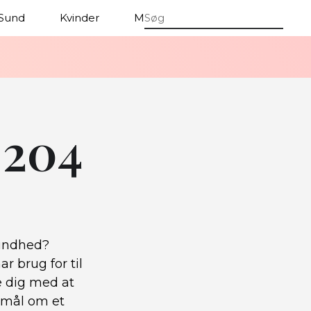
Sund
Kvinder
Mænd
 204
sundhed?
 brug for til
e dig med at
t mål om et