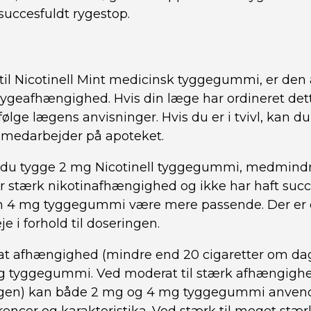
succesfuldt rygestop.
il Nicotinell Mint medicinsk tyggegummi, er den 
rygeafhængighed. Hvis din læge har ordineret det
 følge lægens anvisninger. Hvis du er i tvivl, kan 
n medarbejder på apoteket.
l du tygge 2 mg Nicotinell tyggegummi, medmind
ar stærk nikotinafhængighed og ikke har haft su
 4 mg tyggegummi være mere passende. Der er d
je i forhold til doseringen.
rat afhængighed (mindre end 20 cigaretter om da
mg tyggegummi. Ved moderat til stærk afhængigh
gen) kan både 2 mg og 4 mg tyggegummi anvendes