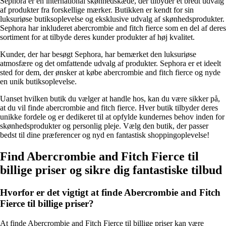
Sephora er en international skønhedskæde, der tilbyder et bredt udvalg
af produkter fra forskellige mærker. Butikken er kendt for sin
luksuriøse butiksoplevelse og eksklusive udvalg af skønhedsprodukter.
Sephora har inkluderet abercrombie and fitch fierce som en del af deres
sortiment for at tilbyde deres kunder produkter af høj kvalitet.
Kunder, der har besøgt Sephora, har bemærket den luksuriøse
atmosfære og det omfattende udvalg af produkter. Sephora er et ideelt
sted for dem, der ønsker at købe abercrombie and fitch fierce og nyde
en unik butiksoplevelse.
Uanset hvilken butik du vælger at handle hos, kan du være sikker på,
at du vil finde abercrombie and fitch fierce. Hver butik tilbyder deres
unikke fordele og er dedikeret til at opfylde kundernes behov inden for
skønhedsprodukter og personlig pleje. Vælg den butik, der passer
bedst til dine præferencer og nyd en fantastisk shoppingoplevelse!
Find Abercrombie and Fitch Fierce til
billige priser og sikre dig fantastiske tilbud
Hvorfor er det vigtigt at finde Abercrombie and Fitch
Fierce til billige priser?
At finde Abercrombie and Fitch Fierce til billige priser kan være