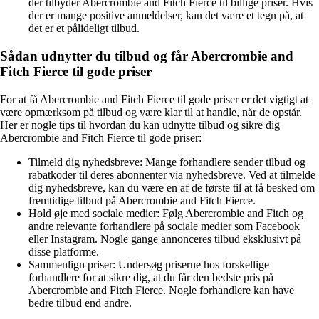
der tilbyder Abercrombie and Fitch Fierce til billige priser. Hvis
der er mange positive anmeldelser, kan det være et tegn på, at
det er et pålideligt tilbud.
Sådan udnytter du tilbud og får Abercrombie and
Fitch Fierce til gode priser
For at få Abercrombie and Fitch Fierce til gode priser er det vigtigt at
være opmærksom på tilbud og være klar til at handle, når de opstår.
Her er nogle tips til hvordan du kan udnytte tilbud og sikre dig
Abercrombie and Fitch Fierce til gode priser:
Tilmeld dig nyhedsbreve: Mange forhandlere sender tilbud og
rabatkoder til deres abonnenter via nyhedsbreve. Ved at tilmelde
dig nyhedsbreve, kan du være en af de første til at få besked om
fremtidige tilbud på Abercrombie and Fitch Fierce.
Hold øje med sociale medier: Følg Abercrombie and Fitch og
andre relevante forhandlere på sociale medier som Facebook
eller Instagram. Nogle gange annonceres tilbud eksklusivt på
disse platforme.
Sammenlign priser: Undersøg priserne hos forskellige
forhandlere for at sikre dig, at du får den bedste pris på
Abercrombie and Fitch Fierce. Nogle forhandlere kan have
bedre tilbud end andre.