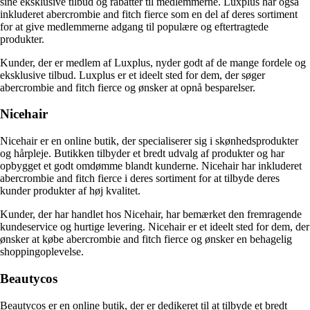
sine eksklusive tilbud og rabatter til medlemmerne. Luxplus har også
inkluderet abercrombie and fitch fierce som en del af deres sortiment
for at give medlemmerne adgang til populære og eftertragtede
produkter.
Kunder, der er medlem af Luxplus, nyder godt af de mange fordele og
eksklusive tilbud. Luxplus er et ideelt sted for dem, der søger
abercrombie and fitch fierce og ønsker at opnå besparelser.
Nicehair
Nicehair er en online butik, der specialiserer sig i skønhedsprodukter
og hårpleje. Butikken tilbyder et bredt udvalg af produkter og har
opbygget et godt omdømme blandt kunderne. Nicehair har inkluderet
abercrombie and fitch fierce i deres sortiment for at tilbyde deres
kunder produkter af høj kvalitet.
Kunder, der har handlet hos Nicehair, har bemærket den fremragende
kundeservice og hurtige levering. Nicehair er et ideelt sted for dem, der
ønsker at købe abercrombie and fitch fierce og ønsker en behagelig
shoppingoplevelse.
Beautycos
Beautycos er en online butik, der er dedikeret til at tilbyde et bredt