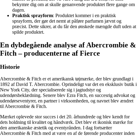
bekymre dig om at skulle genanvende produktet flere gange om
dagen.
Praktisk sprayform
: Produktet kommer i en praktisk
sprayform, der gør det nemt at påføre parfumen jævnt og
præcist. Dette sikrer, at du får den ønskede mængde duft uden at
spilde produktet.
En dybdegående analyse af Abercrombie &
Fitch – producenterne af Fierce
Historie
Abercrombie & Fitch er et amerikansk tøjmærke, der blev grundlagt i
1892 af David T. Abercrombie. Oprindeligt var det en eksklusiv butik i
New York City, der specialiserede sig i jagtudstyr og
udendørsbeklædning. Senere blev Ezra Fitch, en succesrig advokat og
udendørseventyrer, en partner i virksomheden, og navnet blev ændret
til Abercrombie & Fitch.
Mærket oplevede stor succes i det 20. århundrede og blev kendt for
dets holdning til kvalitet og håndværk. Det blev et ikonisk mærke for
den amerikanske æstetik og eventyrånden. I dag fortsætter
Abercrombie & Fitch med at være en af de førende producenter inden