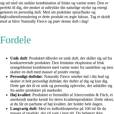
sig ud med sin unikke kombination af friske og varme noter. Den er
perfekt til dig, der ønsker at udtrykke din naturlige styrke og energi
gennem en personlig duft. Med sin praktiske sprayflaske og
højkvalitetsformulering er dette produkt en ægte luksus. Tag et skridt
mod at blive Naturally Fierce og prøv denne duft i dag!
Fordele
Unik duft
: Produktet tilbyder en unik duft, der skiller sig ud fra
konkurrerende produkter. Den feminine eksplosion af frisk
orangeblomst kombineret med varme noter fra sandeltræ og mos
skaber en duft med masser af positiv energi.
Personligt duftslør
: Naturally Fierce smelter ind i din hud og
skaber et helt personligt duftslør, der dufter af dig og kun dig.
Dette gør det til en unik og personlig oplevelse, der adskiller sig
fra andre produkter på markedet.
Høj kvalitet
: Produktet er fremstillet af Abercrombie & Fitch, et
anerkendt mærke kendt for deres kvalitetsprodukter. Dette sikrer,
at du får en parfume af høj kvalitet, der holder hele dagen.
Langvarig duft
: Med en indholdsstørrelse på 100 ml får du
masser af produkt, der vil vare i lang tid. Du behøver ikke