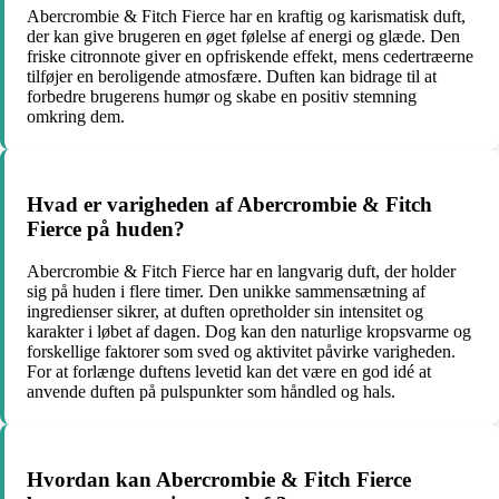
Abercrombie & Fitch Fierce har en kraftig og karismatisk duft,
der kan give brugeren en øget følelse af energi og glæde. Den
friske citronnote giver en opfriskende effekt, mens cedertræerne
tilføjer en beroligende atmosfære. Duften kan bidrage til at
forbedre brugerens humør og skabe en positiv stemning
omkring dem.
Hvad er varigheden af Abercrombie & Fitch
Fierce på huden?
Abercrombie & Fitch Fierce har en langvarig duft, der holder
sig på huden i flere timer. Den unikke sammensætning af
ingredienser sikrer, at duften opretholder sin intensitet og
karakter i løbet af dagen. Dog kan den naturlige kropsvarme og
forskellige faktorer som sved og aktivitet påvirke varigheden.
For at forlænge duftens levetid kan det være en god idé at
anvende duften på pulspunkter som håndled og hals.
Hvordan kan Abercrombie & Fitch Fierce