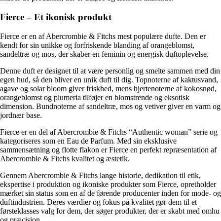
Fierce – Et ikonisk produkt
Fierce er en af Abercrombie & Fitchs mest populære dufte. Den er
kendt for sin unikke og forfriskende blanding af orangeblomst,
sandeltræ og mos, der skaber en feminin og energisk duftoplevelse.
Denne duft er designet til at være personlig og smelte sammen med din
egen hud, så den bliver en unik duft til dig. Topnoterne af kaktusvand,
agave og solar bloom giver friskhed, mens hjertenoterne af kokosnød,
orangeblomst og plumeria tilføjer en blomstrende og eksotisk
dimension. Bundnoterne af sandeltræ, mos og vetiver giver en varm og
jordnær base.
Fierce er en del af Abercrombie & Fitchs “Authentic woman” serie og
kategoriseres som en Eau de Parfum. Med sin eksklusive
sammensætning og flotte flakon er Fierce en perfekt repræsentation af
Abercrombie & Fitchs kvalitet og æstetik.
Gennem Abercrombie & Fitchs lange historie, dedikation til etik,
ekspertise i produktion og ikoniske produkter som Fierce, opretholder
mærket sin status som en af de førende producenter inden for mode- og
duftindustrien. Deres værdier og fokus på kvalitet gør dem til et
førsteklasses valg for dem, der søger produkter, der er skabt med omhu
og præcision.