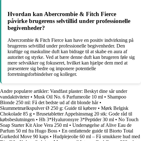
Hvordan kan Abercrombie & Fitch Fierce
påvirke brugerens selvtillid under professionelle
begivenheder?
Abercrombie & Fitch Fierce kan have en positiv indvirkning på
brugerens selvtillid under professionelle begivenheder. Den
kraftige og maskuline duft kan bidrage til at skabe en aura af
autoritet og styrke. Ved at bære denne duft kan brugeren føle sig
mere selvsikker og fokuseret, hvilket kan hjælpe dem med at
præsentere sig bedre og imponere potentielle
forretningsforbindelser og kolleger.
Andre populære artikler:
Vandfast plaster: Beskyt dine sår under
vandaktiviteter
•
Musk Oil No. 6 Parfumeolie 10 ml
•
Shampoo
Blonde 250 ml: Få det bedste ud af dit blonde hår
•
Skummetmælkspulver Ø 250 g: Guide til købere
•
Mørk Belgisk
Chokolade 85 g
•
Brusetabletter Appelsinsmag 20 stk: Gode råd til
købsbeslutningen
•
Hh 3*Hyaluronsyre 3*Peptider 30 ml
•
No Touch
Soap Starter Kit Aloe Vera 250 ml
•
Undersøgelse af Alive Eau de
Parfum 50 ml fra Hugo Boss
•
En omfattende guide til Biorto Total
Gurkedol Move 90 kaps
•
Hudplejeolie 60 ml – Få smukkere hud med