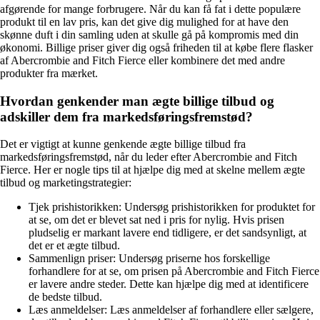
afgørende for mange forbrugere. Når du kan få fat i dette populære
produkt til en lav pris, kan det give dig mulighed for at have den
skønne duft i din samling uden at skulle gå på kompromis med din
økonomi. Billige priser giver dig også friheden til at købe flere flasker
af Abercrombie and Fitch Fierce eller kombinere det med andre
produkter fra mærket.
Hvordan genkender man ægte billige tilbud og
adskiller dem fra markedsføringsfremstød?
Det er vigtigt at kunne genkende ægte billige tilbud fra
markedsføringsfremstød, når du leder efter Abercrombie and Fitch
Fierce. Her er nogle tips til at hjælpe dig med at skelne mellem ægte
tilbud og marketingstrategier:
Tjek prishistorikken: Undersøg prishistorikken for produktet for
at se, om det er blevet sat ned i pris for nylig. Hvis prisen
pludselig er markant lavere end tidligere, er det sandsynligt, at
det er et ægte tilbud.
Sammenlign priser: Undersøg priserne hos forskellige
forhandlere for at se, om prisen på Abercrombie and Fitch Fierce
er lavere andre steder. Dette kan hjælpe dig med at identificere
de bedste tilbud.
Læs anmeldelser: Læs anmeldelser af forhandlere eller sælgere,