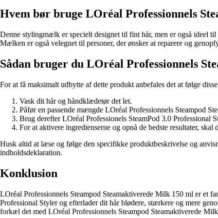
Hvem bør bruge LOréal Professionnels St
Denne stylingmælk er specielt designet til fint hår, men er også ideel ti
Mælken er også velegnet til personer, der ønsker at reparere og genopfy
Sådan bruger du LOréal Professionnels St
For at få maksimalt udbytte af dette produkt anbefales det at følge disse 
Vask dit hår og håndklædetør det let.
Påfør en passende mængde LOréal Professionnels Steampod Steam
Brug derefter LOréal Professionels SteamPod 3.0 Professional Styl
For at aktivere ingredienserne og opnå de bedste resultater, ska
Husk altid at læse og følge den specifikke produktbeskrivelse og anvi
indholdsdeklaration.
Konklusion
LOréal Professionnels Steampod Steamaktiverede Milk 150 ml er et fanta
Professional Styler og efterlader dit hår blødere, stærkere og mere genop
forkæl det med LOréal Professionnels Steampod Steamaktiverede Milk