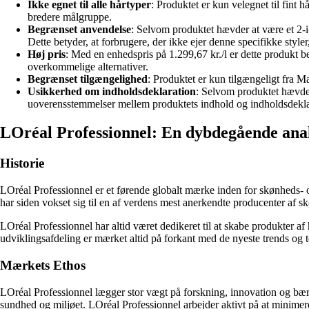
Ikke egnet til alle hårtyper
: Produktet er kun velegnet til fint h
bredere målgruppe.
Begrænset anvendelse
: Selvom produktet hævder at være et 2-
Dette betyder, at forbrugere, der ikke ejer denne specifikke style
Høj pris
: Med en enhedspris på 1.299,67 kr./l er dette produkt
overkommelige alternativer.
Begrænset tilgængelighed
: Produktet er kun tilgængeligt fra M
Usikkerhed om indholdsdeklaration
: Selvom produktet hævder
uoverensstemmelser mellem produktets indhold og indholdsdeklara
LOréal Professionnel: En dybdegående analy
Historie
LOréal Professionnel er et førende globalt mærke inden for skønheds- 
har siden vokset sig til en af verdens mest anerkendte producenter af 
LOréal Professionnel har altid været dedikeret til at skabe produkter af
udviklingsafdeling er mærket altid på forkant med de nyeste trends og t
Mærkets Ethos
LOréal Professionnel lægger stor vægt på forskning, innovation og bære
sundhed og miljøet. LOréal Professionnel arbejder aktivt på at minime