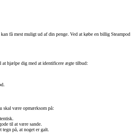
du kan få mest muligt ud af din penge. Ved at købe en billig Steampod
 at hjælpe dig med at identificere ægte tilbud:
od.
, du skal være opmærksom på:
tentisk.
gode til at være sande.
 tegn på, at noget er galt.