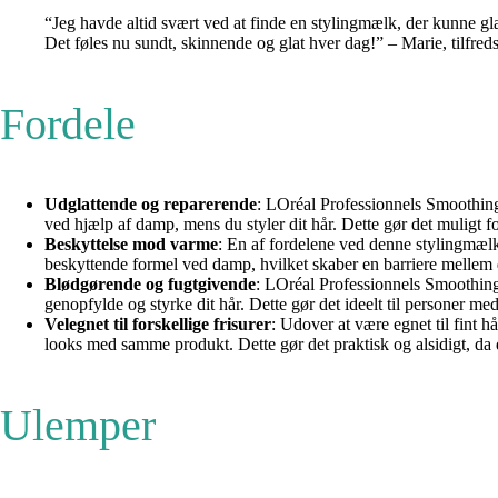
“Jeg havde altid svært ved at finde en stylingmælk, der kunne gla
Det føles nu sundt, skinnende og glat hver dag!” – Marie, tilfred
Fordele
Udglattende og reparerende
: LOréal Professionnels Smoothing 
ved hjælp af damp, mens du styler dit hår. Dette gør det muligt f
Beskyttelse mod varme
: En af fordelene ved denne stylingmæl
beskyttende formel ved damp, hvilket skaber en barriere mellem d
Blødgørende og fugtgivende
: LOréal Professionnels Smoothing
genopfylde og styrke dit hår. Dette gør det ideelt til personer med
Velegnet til forskellige frisurer
: Udover at være egnet til fint h
looks med samme produkt. Dette gør det praktisk og alsidigt, da du
Ulemper