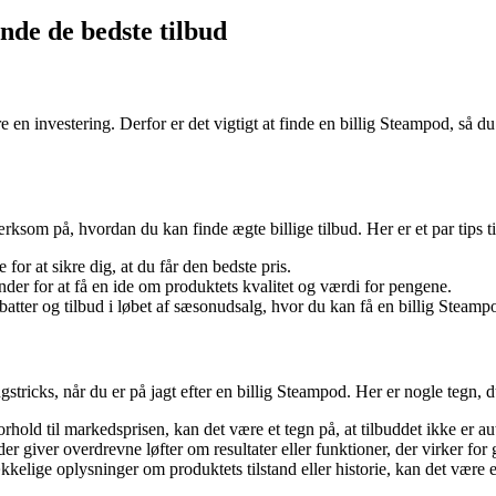
inde de bedste tilbud
e en investering. Derfor er det vigtigt at finde en billig Steampod, så 
ksom på, hvordan du kan finde ægte billige tilbud. Her er et par tips til
or at sikre dig, at du får den bedste pris.
der for at få en ide om produktets kvalitet og værdi for pengene.
tter og tilbud i løbet af sæsonudsalg, hvor du kan få en billig Steamp
gstricks, når du er på jagt efter en billig Steampod. Her er nogle tegn
forhold til markedsprisen, kan det være et tegn på, at tilbuddet ikke er au
r giver overdrevne løfter om resultater eller funktioner, der virker for 
kelige oplysninger om produktets tilstand eller historie, kan det være et