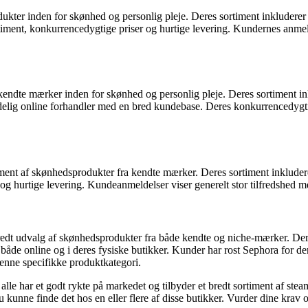
dukter inden for skønhed og personlig pleje. Deres sortiment inkluderer
timent, konkurrencedygtige priser og hurtige levering. Kundernes anme
de kendte mærker inden for skønhed og personlig pleje. Deres sortiment 
ig online forhandler med en bred kundebase. Deres konkurrencedygtige p
ment af skønhedsprodukter fra kendte mærker. Deres sortiment inkluder
g hurtige levering. Kundeanmeldelser viser generelt stor tilfredshed 
bredt udvalg af skønhedsprodukter fra både kendte og niche-mærker. Der
åde online og i deres fysiske butikker. Kunder har rost Sephora for de
denne specifikke produktkategori.
alle har et godt rykte på markedet og tilbyder et bredt sortiment af ste
u kunne finde det hos en eller flere af disse butikker. Vurder dine krav 