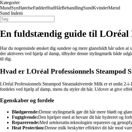
Kategorier
Mund
Syn
Hørelse
Fødder
Hud
Hår
Behandling
Sund
Kvinder
Mænd
Sund Indeni
En fuldstændig guide til LOréal
Har du nogensinde ønsket dig sundere og mere glansfuldt hår uden at 
der aktiveres ved hjælp af damp, tilbyder denne stylingmælk både udglatt
til dig.
Hvad er LOréal Professionnels Steampod 
LOréal Professionnels Steampod Steamaktiverede Milk er et unikt 2-i-1
fordeles ved hjælp af damp, mens du styler dit hår. Udover at give effe
Egenskaber og fordele
Blødgørende:
Denne stylingmælk gør dit hår mere blødt og glans
Fugtgivende:
Den hjælper med at bevare dit hår hydreret og forhin
Reparerende:
Med urtekeratin-teknologien repareres og genopfyl
Heat Protection:
Denne milk beskytter effektivt dit hår mod var