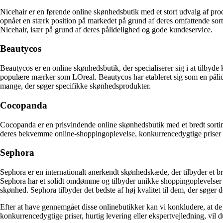
Nicehair er en førende online skønhedsbutik med et stort udvalg af pro
opnået en stærk position på markedet på grund af deres omfattende sor
Nicehair, især på grund af deres pålidelighed og gode kundeservice.
Beautycos
Beautycos er en online skønhedsbutik, der specialiserer sig i at tilby
populære mærker som LOreal. Beautycos har etableret sig som en pålidel
mange, der søger specifikke skønhedsprodukter.
Cocopanda
Cocopanda er en prisvindende online skønhedsbutik med et bredt sorti
deres bekvemme online-shoppingoplevelse, konkurrencedygtige priser o
Sephora
Sephora er en internationalt anerkendt skønhedskæde, der tilbyder et 
Sephora har et solidt omdømme og tilbyder unikke shoppingoplevelser b
skønhed. Sephora tilbyder det bedste af høj kvalitet til dem, der søger 
Efter at have gennemgået disse onlinebutikker kan vi konkludere, at de 
konkurrencedygtige priser, hurtig levering eller ekspertvejledning, vil d