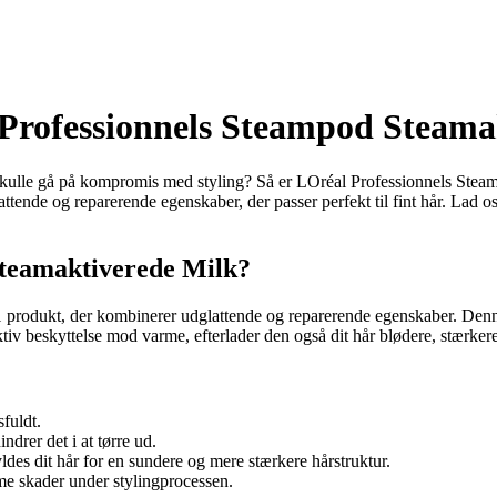
 Professionnels Steampod Steama
skulle gå på kompromis med styling? Så er LOréal Professionnels Steam
ende og reparerende egenskaber, der passer perfekt til fint hår. Lad os 
Steamaktiverede Milk?
 produkt, der kombinerer udglattende og reparerende egenskaber. Denne
ktiv beskyttelse mod varme, efterlader den også dit hår blødere, stærker
fuldt.
drer det i at tørre ud.
des dit hår for en sundere og mere stærkere hårstruktur.
me skader under stylingprocessen.