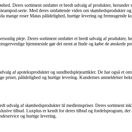
hed. Deres sortiment omfatter et bredt udvalg af produkter, herunder s
teampod-serie. Med deres omfattende viden om skønhedsprodukter og eks
, da mange roser Matas pålidelighed, hurtige levering og fremragende k
sonlig pleje. Deres sortiment omfatter et bredt udvalg af produkter, h
s brugervenlige hjemmeside gør det nemt at finde og købe de ønskede p
 udvalg af apoteksprodukter og sundhedsplejeartikler. De har også et o
ige priser, pålidelighed og hurtige levering. Kundernes anmeldelser b
redt udvalg af skønhedsprodukter til medlemspriser. Deres sortiment i
ive tilbud. Luxplus er kendt for deres tilbud og fordelsprogram, der app
deservice og hurtige levering.