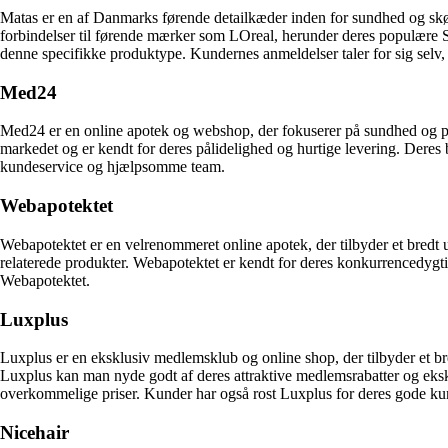
Matas er en af Danmarks førende detailkæder inden for sundhed og skøn
forbindelser til førende mærker som LOreal, herunder deres populære S
denne specifikke produktype. Kundernes anmeldelser taler for sig selv
Med24
Med24 er en online apotek og webshop, der fokuserer på sundhed og per
markedet og er kendt for deres pålidelighed og hurtige levering. Dere
kundeservice og hjælpsomme team.
Webapotektet
Webapotektet er en velrenommeret online apotek, der tilbyder et bredt
relaterede produkter. Webapotektet er kendt for deres konkurrencedygt
Webapotektet.
Luxplus
Luxplus er en eksklusiv medlemsklub og online shop, der tilbyder et b
Luxplus kan man nyde godt af deres attraktive medlemsrabatter og eksklus
overkommelige priser. Kunder har også rost Luxplus for deres gode kun
Nicehair