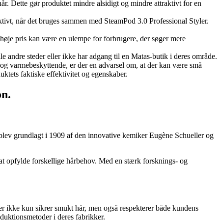
t hår. Dette gør produktet mindre alsidigt og mindre attraktivt for en
ktivt, når det bruges sammen med SteamPod 3.0 Professional Styler.
høje pris kan være en ulempe for forbrugere, der søger mere
le andre steder eller ikke har adgang til en Matas-butik i deres område.
og varmebeskyttende, er der en advarsel om, at der kan være små
tets faktiske effektivitet og egenskaber.
on.
 blev grundlagt i 1909 af den innovative kemiker Eugène Schueller og
il at opfylde forskellige hårbehov. Med en stærk forsknings- og
der ikke kun sikrer smukt hår, men også respekterer både kundens
duktionsmetoder i deres fabrikker.