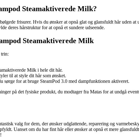
eampod Steamaktiverede Milk?
l bølgede frisurer. Hvis du ønsker at opnå glat og glansfuldt hår uden at 
lde deres hårstruktur for at opnå et sundere udseende.
eampod Steamaktiverede Milk
trin:
aktiverede Milk i hele dit hår.
er til at style dit hår som ønsket.
l du sørge for at bruge SteamPod 3.0 med dampfunktionen aktiveret.
sninger på det fysiske produkt, du modtager fra Matas for at undgå ev
stisk valg for dem, der ønsker udglattende, reparering og varmebeskytt
fyldt. Uanset om du har fint hår eller ønsker at opnå et mere glansfuldt 
!