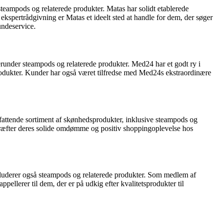
teampods og relaterede produkter. Matas har solidt etablerede
pertrådgivning er Matas et ideelt sted at handle for dem, der søger
undeservice.
erunder steampods og relaterede produkter. Med24 har et godt ry i
rodukter. Kunder har også været tilfredse med Med24s ekstraordinære
mfattende sortiment af skønhedsprodukter, inklusive steampods og
ekræfter deres solide omdømme og positiv shoppingoplevelse hos
nkluderer også steampods og relaterede produkter. Som medlem af
ellerer til dem, der er på udkig efter kvalitetsprodukter til