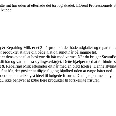
tte mit hår uden at efterlade det tørt og skadet. LOréal Professionnels
s kunde.
& Repairing Milk er et 2-i-1 produkt, der både udglatter og reparerer di
or produktet at give dig både glat og sundt hår på samme tid.
k er dens evne til at beskytte dit hår mod varme. Når du bruger Steam
it hår og varmen fra stylingværktøjet. Dette hjælper med at forhindre s
 & Repairing Milk efterlader dit hår med en blød følelse. Denne stylin
 fint hår, der ønsker at tilføje fugt og blødhed uden at tynge håret ned.
år er denne mælk også ideel til bølgede frisurer. Den hjælper med at glat
 ikke behøver at købe flere produkter til forskellige frisurer.