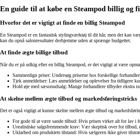
En guide til at købe en Steampod billig og f
Hvorfor det er vigtigt at finde en billig Steampod
En Steampod er en fantastisk stylingværktøj til dit hår, men det kan vær
kan du opnå salonresultater derhjemme uden at sprænge budgettet.
At finde ægte billige tilbud
Når du er på udkig efter en billig Steampod, er det vigtigt at være opmær
Sammenlign priser: Undersøg priserne hos forskellige forhandlere f
Tjek anmeldelser: Læs anmeldelser og oplevelser fra tidligere kun
Hold øje med sæsonudsalg: Mange forhandlere tilbyder ekstra raba
At skelne mellem ægte tilbud og markedsføringstricks
Det er også vigtigt at kunne skelne mellem ægte tilbud og markedsførin
For gode til at være sande tilbud: Hvis prisen virker alt for lav i 
Urealistiske salgsfremmende krav: Vær skeptisk over for tilbud, de
Uklarhed om produktets tilstand: Hvis sælgeren ikke giver tilstræk