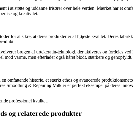
ent i at støtte og uddanne frisører over hele verden. Mærket har et omf
ertise og kreativitet.
for at sikre, at deres produkter er af højeste kvalitet. Deres fabrikker
 produkt.
lverer brugen af urtekeratin-teknologi, der aktiveres og fordeles ved 
el mod varme, men efterlader også håret blødt, stærkere og genopfyldt.
n omfattende historie, et stærkt ethos og avancerede produktionsmetoder.
s Smoothing & Repairing Milk er et perfekt eksempel på deres innovativ
ende professionel kvalitet.
ds og relaterede produkter