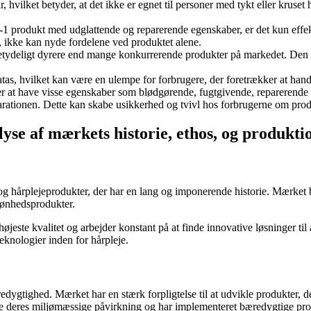
år, hvilket betyder, at det ikke er egnet til personer med tykt eller kruse
i-1 produkt med udglattende og reparerende egenskaber, er det kun effe
r, ikke kan nyde fordelene ved produktet alene.
 betydeligt dyrere end mange konkurrerende produkter på markedet. Den 
atas, hvilket kan være en ulempe for forbrugere, der foretrækker at hand
 at have visse egenskaber som blødgørende, fugtgivende, reparerende 
tionen. Dette kan skabe usikkerhed og tvivl hos forbrugerne om produk
se af mærkets historie, ethos, og produkti
og hårplejeprodukter, der har en lang og imponerende historie. Mærket
skønhedsprodukter.
 højeste kvalitet og arbejder konstant på at finde innovative løsninger t
eknologier inden for hårpleje.
dygtighed. Mærket har en stærk forpligtelse til at udvikle produkter, 
re deres miljømæssige påvirkning og har implementeret bæredygtige pro