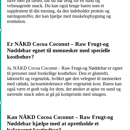
have med på farten, når du har brug for en sund og
velsmagende snack. Du kan også bruge baren som et
supplement til din træning, da den indeholder protein og
næringsstoffer, der kan hjælpe med muskelopbygning og
restitution.
Er NÄKD Cocoa Coconut – Raw Frugt-og
Nøddebar egnet til mennesker med specielle
kostbehov?
Ja, NÄKD Cocoa Coconut – Raw Frugt-og Nøddebar er egnet
til personer med forskellige kostbehov. Den er glutenfri,
laktosefri og vegetarisk, hvilket gør den velegnet til mennesker
med cøliaki, lactoseintolerance eller vegetarisk kost. Baren kan
også være et godt valg for dem, der ønsker at spise en sund og
nærende snack uden at gå på kompromis med smagen.
Kan NÄKD Cocoa Coconut – Raw Frugt-og
Nøddebar hjælpe med at opretholde et
balanceret kostindtag?