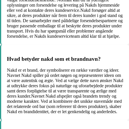
oplysninger om forsendelse og levering på Nakds hjemmeside
eller ved at kontakte deres kundeservice.Nakd forsøger altid at
sikre, at deres produkter når frem til deres kunder i god stand og
til tiden. De samarbejder med pålidelige forsendelsespartnere og
bruger passende emballage til at beskytte deres produkter under
transport. Hvis du har spørgsmål eller problemer angående
forsendelse, er Nakds kundeserviceteam altid klar til at hjælpe.
Hvad betyder nakd som et brandnavn?
Nakd er et brand, der symboliserer en række værdier og ideer.
Navnet Nakd spiller på ordet nøgen og repræsenterer ideen om
at være autentisk og ægte. Ved at vælge dette navn ønsker Nakd
at udtrykke deres fokus på naturlige og uforarbejdede produkter
samt deres forpligtelse til at være transparente og ærlige med
deres kunder.Navnet Nakd afspejler også brandets trendy og
moderne karakter. Ved at kombinere det unikke stavemåde med
det relaterede ord bar (som refererer til deres produkter), skaber
Nakd en brandidentitet, der er let genkendelig og anderledes.