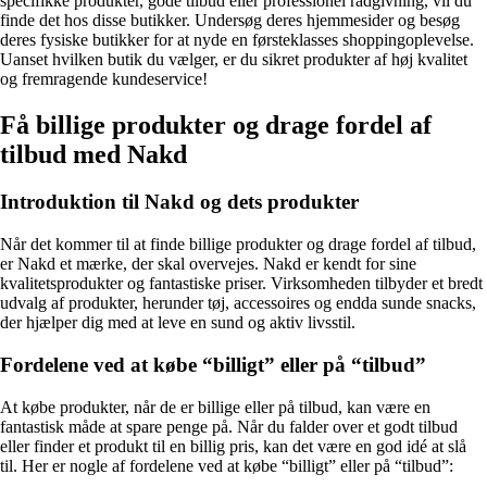
specifikke produkter, gode tilbud eller professionel rådgivning, vil du
finde det hos disse butikker. Undersøg deres hjemmesider og besøg
deres fysiske butikker for at nyde en førsteklasses shoppingoplevelse.
Uanset hvilken butik du vælger, er du sikret produkter af høj kvalitet
og fremragende kundeservice!
Få billige produkter og drage fordel af
tilbud med Nakd
Introduktion til Nakd og dets produkter
Når det kommer til at finde billige produkter og drage fordel af tilbud,
er Nakd et mærke, der skal overvejes. Nakd er kendt for sine
kvalitetsprodukter og fantastiske priser. Virksomheden tilbyder et bredt
udvalg af produkter, herunder tøj, accessoires og endda sunde snacks,
der hjælper dig med at leve en sund og aktiv livsstil.
Fordelene ved at købe “billigt” eller på “tilbud”
At købe produkter, når de er billige eller på tilbud, kan være en
fantastisk måde at spare penge på. Når du falder over et godt tilbud
eller finder et produkt til en billig pris, kan det være en god idé at slå
til. Her er nogle af fordelene ved at købe “billigt” eller på “tilbud”: