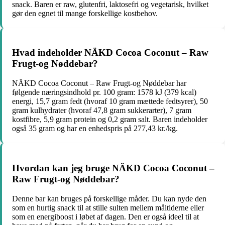
snack. Baren er raw, glutenfri, laktosefri og vegetarisk, hvilket
gør den egnet til mange forskellige kostbehov.
Hvad indeholder NÄKD Cocoa Coconut – Raw
Frugt-og Nøddebar?
NÄKD Cocoa Coconut – Raw Frugt-og Nøddebar har
følgende næringsindhold pr. 100 gram: 1578 kJ (379 kcal)
energi, 15,7 gram fedt (hvoraf 10 gram mættede fedtsyrer), 50
gram kulhydrater (hvoraf 47,8 gram sukkerarter), 7 gram
kostfibre, 5,9 gram protein og 0,2 gram salt. Baren indeholder
også 35 gram og har en enhedspris på 277,43 kr./kg.
Hvordan kan jeg bruge NÄKD Cocoa Coconut –
Raw Frugt-og Nøddebar?
Denne bar kan bruges på forskellige måder. Du kan nyde den
som en hurtig snack til at stille sulten mellem måltiderne eller
som en energiboost i løbet af dagen. Den er også ideel til at