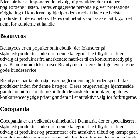
Nicehair har et imponerende udvalg af produkter, der matcher
nøgleordene i listen. Deres engagerede personale giver professionel
rådgivning til kunderne og hjælper dem med at finde de bedste
produkter til deres behov. Deres onlinebutik og fysiske butik gør det
nemt for kunderne at handle.
Beautycos
Beautycos er en populær onlinebutik, der fokuserer på
skønhedsprodukter inden for denne kategori. De tilbyder et bredt
udvalg af produkter fra anerkendte mærker til en konkurrencedygtig
pris. Kundeanmeldelser roser Beautycos for deres hurtige levering og
gode kundeservice.
Beautycos har tænkt nøje over nøgleordene og tilbyder specifikke
produkter inden for denne kategori. Deres brugervenlige hjemmeside
gør det nemt for kunderne at finde de ønskede produkter, og deres
konkurrencedygtige priser gør dem til et attraktivt valg for forbrugerne.
Cocopanda
Cocopanda er en velkendt onlinebutik i Danmark, der er specialiseret i
skønhedsprodukter inden for denne kategori. De tilbyder et bredt
udvalg af produkter og præsenterer ofte attraktive tilbud og kampagner.
Kundeanmeldelser roser Cocopanda for deres hurtige levering og gode