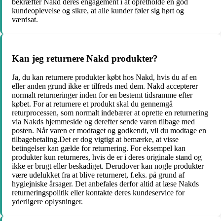
bekræfter Nakd deres engagement i at opretholde en god
kundeoplevelse og sikre, at alle kunder føler sig hørt og
værdsat.
Kan jeg returnere Nakd produkter?
Ja, du kan returnere produkter købt hos Nakd, hvis du af en
eller anden grund ikke er tilfreds med dem. Nakd accepterer
normalt returneringer inden for en bestemt tidsramme efter
købet. For at returnere et produkt skal du gennemgå
returprocessen, som normalt indebærer at oprette en returnering
via Nakds hjemmeside og derefter sende varen tilbage med
posten. Når varen er modtaget og godkendt, vil du modtage en
tilbagebetaling.Det er dog vigtigt at bemærke, at visse
betingelser kan gælde for returnering. For eksempel kan
produkter kun returneres, hvis de er i deres originale stand og
ikke er brugt eller beskadiget. Derudover kan nogle produkter
være udelukket fra at blive returneret, f.eks. på grund af
hygiejniske årsager. Det anbefales derfor altid at læse Nakds
returneringspolitik eller kontakte deres kundeservice for
yderligere oplysninger.