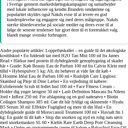
i Sverige gennem markedsføringskampagner og samarbejder
med lokale influencere og kendte.Brandets omdømme og
popularitet skyldes også Nakds evne til at levere en god
kundeoplevelse og engagere sig med deres målgruppe. Nakds
stærke tilstedeværelse på sociale medier og deres evne til at
følge de seneste tendenser har gjort dem til et foretrukket valg
blandt mange svenske forbrugere.
Andre populære artikler:
Loppefrøskaller – en guide til det økologiske
kosttilskud
•
En fuldendt tan med H2O Tan Mist 100 ml fra James
Read
•
Hårkur med protein til dybdegående genopbygning af skadet
hår
•
Guide: Køb Beauty Eau de Parfum 100 ml fra Calvin Klein med
tillid
•
Hybenpulver 1 kg: Alt, du behøver at vide før dit køb
•
LHomme Idéal Eau de Parfum 100 ml
•
Rudolph Care Lipgloss:
Skønhed og Pleje til Dine Læber
•
En vejledning til købere:
Exfolierende Scrub til fedtet hud 100 ml
•
Face Fitness Cream –
Holder dig yngre længere 50 ml
•
Lash Definition Mascara fra Nilens
Jord
•
InRest 250 ml: For afslapning og en god nattesøvn
•
Biotin
Collagen Shampoo 385 ml: Gør dit hår fyldigt og skinnende
•
Hyalu
B5 Serum 30 ml: Effektiv Fugtighed og mere til din Hud
•
En
dybdegående guide til Moroccanoil Treatment 100 ml
•
Havsalt fin 1
kg: En guide til dit køb
•
Stop din snorken og nyd en rolig nats søvn
med snorkemasken SL 60
•
Kiehls Rare Earth Deep Pore Cleansing
Mask
•
Oplev en opstrammende creme til halsen
•
Bakuchiol Face Oil