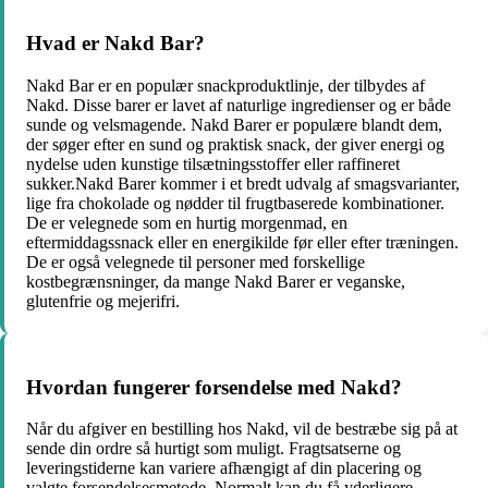
Hvad er Nakd Bar?
Nakd Bar er en populær snackproduktlinje, der tilbydes af
Nakd. Disse barer er lavet af naturlige ingredienser og er både
sunde og velsmagende. Nakd Barer er populære blandt dem,
der søger efter en sund og praktisk snack, der giver energi og
nydelse uden kunstige tilsætningsstoffer eller raffineret
sukker.Nakd Barer kommer i et bredt udvalg af smagsvarianter,
lige fra chokolade og nødder til frugtbaserede kombinationer.
De er velegnede som en hurtig morgenmad, en
eftermiddagssnack eller en energikilde før eller efter træningen.
De er også velegnede til personer med forskellige
kostbegrænsninger, da mange Nakd Barer er veganske,
glutenfrie og mejerifri.
Hvordan fungerer forsendelse med Nakd?
Når du afgiver en bestilling hos Nakd, vil de bestræbe sig på at
sende din ordre så hurtigt som muligt. Fragtsatserne og
leveringstiderne kan variere afhængigt af din placering og
valgte forsendelsesmetode. Normalt kan du få yderligere