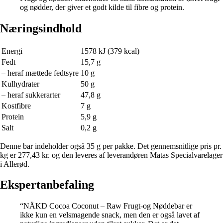
og nødder, der giver et godt kilde til fibre og protein.
Næringsindhold
Energi
1578 kJ (379 kcal)
Fedt
15,7 g
– heraf mættede fedtsyre
10 g
Kulhydrater
50 g
– heraf sukkerarter
47,8 g
Kostfibre
7 g
Protein
5,9 g
Salt
0,2 g
Denne bar indeholder også 35 g per pakke. Det gennemsnitlige pris pr.
kg er 277,43 kr. og den leveres af leverandøren Matas Specialvarelager
i Allerød.
Ekspertanbefaling
“NÄKD Cocoa Coconut – Raw Frugt-og Nøddebar er
ikke kun en velsmagende snack, men den er også lavet af