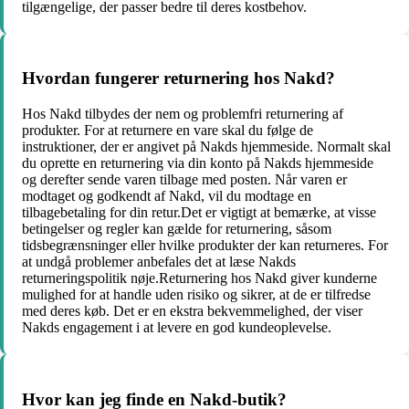
tilgængelige, der passer bedre til deres kostbehov.
Hvordan fungerer returnering hos Nakd?
Hos Nakd tilbydes der nem og problemfri returnering af
produkter. For at returnere en vare skal du følge de
instruktioner, der er angivet på Nakds hjemmeside. Normalt skal
du oprette en returnering via din konto på Nakds hjemmeside
og derefter sende varen tilbage med posten. Når varen er
modtaget og godkendt af Nakd, vil du modtage en
tilbagebetaling for din retur.Det er vigtigt at bemærke, at visse
betingelser og regler kan gælde for returnering, såsom
tidsbegrænsninger eller hvilke produkter der kan returneres. For
at undgå problemer anbefales det at læse Nakds
returneringspolitik nøje.Returnering hos Nakd giver kunderne
mulighed for at handle uden risiko og sikrer, at de er tilfredse
med deres køb. Det er en ekstra bekvemmelighed, der viser
Nakds engagement i at levere en god kundeoplevelse.
Hvor kan jeg finde en Nakd-butik?