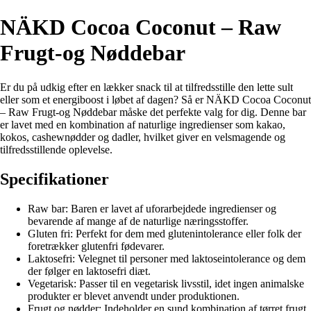
NÄKD Cocoa Coconut – Raw
Frugt-og Nøddebar
Er du på udkig efter en lækker snack til at tilfredsstille den lette sult
eller som et energiboost i løbet af dagen? Så er NÄKD Cocoa Coconut
– Raw Frugt-og Nøddebar måske det perfekte valg for dig. Denne bar
er lavet med en kombination af naturlige ingredienser som kakao,
kokos, cashewnødder og dadler, hvilket giver en velsmagende og
tilfredsstillende oplevelse.
Specifikationer
Raw bar: Baren er lavet af uforarbejdede ingredienser og
bevarende af mange af de naturlige næringsstoffer.
Gluten fri: Perfekt for dem med glutenintolerance eller folk der
foretrækker glutenfri fødevarer.
Laktosefri: Velegnet til personer med laktoseintolerance og dem
der følger en laktosefri diæt.
Vegetarisk: Passer til en vegetarisk livsstil, idet ingen animalske
produkter er blevet anvendt under produktionen.
Frugt og nødder: Indeholder en sund kombination af tørret frugt