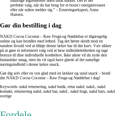
naturlige ingredienser uden tilsat sukker. Det er det
perfekte valg, når du har brug for et boost i energiniveauet
eller når sulten melder sig.” – Ernæringsekspert, Anna
Hansen.
Gør din bestilling i dag
NÄKD Cocoa Coconut – Raw Frugt-og Nøddebar er tilgængelig
online og kan bestilles med lethed. Tag det første skridt mod en
sundere livsstil ved at tilføje denne lækre bar til din kurv. Vær sikker
på at gøre et informeret valg ved at læse indholdetetiketten og tage
hensyn til dine individuelle kostbehov. Ikke alene vil du nyde den
fantastiske smag, men du vil også have glæde af det naturlige
næringsindhold i denne lækre snack.
Gør dig selv eller en ven glad med en lækker og sund snack – bestil
din NÄKD Cocoa Coconut – Raw Frugt-og Nøddebar i dag!
Keywords: nakd returnering, nakd butik, retur nakd, nakd., nakd
kontakt, returnering nakd, nakd bar, nakd , nakd fragt, nakd bars, nakd
sverige
Fordele