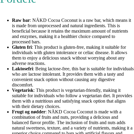
Raw bar
: NÄKD Cocoa Coconut is a raw bar, which means it
is made from unprocessed and natural ingredients. This is
beneficial because it retains the maximum amount of nutrients
and enzymes, making it a healthier choice compared to
processed bars.
Gluten fri
: This product is gluten-free, making it suitable for
individuals with gluten intolerance or celiac disease. It allows
them to enjoy a delicious snack without worrying about any
adverse reactions.
Laktosefri
: Being lactose-free, this bar is suitable for individuals
who are lactose intolerant. It provides them with a tasty and
convenient snack option without causing any digestive
discomfort.
Vegetarisk
: This product is vegetarian-friendly, making it
suitable for individuals who follow a vegetarian diet. It provides
them with a nutritious and satisfying snack option that aligns
with their dietary choices.
Frugt og nødder
: NÄKD Cocoa Coconut is made with a
combination of fruits and nuts, providing a delicious and
balanced flavor profile. The inclusion of fruits and nuts adds
natural sweetness, texture, and a variety of nutrients, making it a
superior choice compared to bars with artificial flavors and