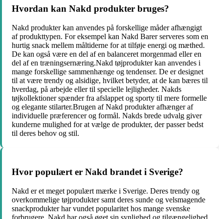
Hvordan kan Nakd produkter bruges?
Nakd produkter kan anvendes på forskellige måder afhængigt
af produkttypen. For eksempel kan Nakd Barer serveres som en
hurtig snack mellem måltiderne for at tilføje energi og mæthed.
De kan også være en del af en balanceret morgenmad eller en
del af en træningsernæring.Nakd tøjprodukter kan anvendes i
mange forskellige sammenhænge og tendenser. De er designet
til at være trendy og alsidige, hvilket betyder, at de kan bæres til
hverdag, på arbejde eller til specielle lejligheder. Nakds
tøjkollektioner spænder fra afslappet og sporty til mere formelle
og elegante stilarter.Brugen af Nakd produkter afhænger af
individuelle præferencer og formål. Nakds brede udvalg giver
kunderne mulighed for at vælge de produkter, der passer bedst
til deres behov og stil.
Hvor populært er Nakd brandet i Sverige?
Nakd er et meget populært mærke i Sverige. Deres trendy og
overkommelige tøjprodukter samt deres sunde og velsmagende
snackprodukter har vundet popularitet hos mange svenske
forbrugere. Nakd har også øget sin synlighed og tilgængelighed