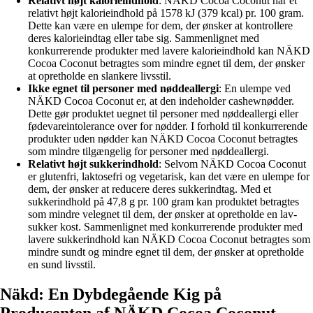
Relativt højt kalorieindhold
: NÄKD Cocoa Coconut har et
relativt højt kalorieindhold på 1578 kJ (379 kcal) pr. 100 gram.
Dette kan være en ulempe for dem, der ønsker at kontrollere
deres kalorieindtag eller tabe sig. Sammenlignet med
konkurrerende produkter med lavere kalorieindhold kan NÄKD
Cocoa Coconut betragtes som mindre egnet til dem, der ønsker
at opretholde en slankere livsstil.
Ikke egnet til personer med nøddeallergi
: En ulempe ved
NÄKD Cocoa Coconut er, at den indeholder cashewnødder.
Dette gør produktet uegnet til personer med nøddeallergi eller
fødevareintolerance over for nødder. I forhold til konkurrerende
produkter uden nødder kan NÄKD Cocoa Coconut betragtes
som mindre tilgængelig for personer med nøddeallergi.
Relativt højt sukkerindhold
: Selvom NÄKD Cocoa Coconut
er glutenfri, laktosefri og vegetarisk, kan det være en ulempe for
dem, der ønsker at reducere deres sukkerindtag. Med et
sukkerindhold på 47,8 g pr. 100 gram kan produktet betragtes
som mindre velegnet til dem, der ønsker at opretholde en lav-
sukker kost. Sammenlignet med konkurrerende produkter med
lavere sukkerindhold kan NÄKD Cocoa Coconut betragtes som
mindre sundt og mindre egnet til dem, der ønsker at opretholde
en sund livsstil.
Näkd: En Dybdegående Kig på