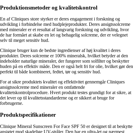
Produktionsmetoder og kvalitetskontrol
En af Cliniques store styrker er deres engagement i forskning og
udvikling i forbindelse med hudplejeprodukter. Deres ansigtssolcreme
med mineraler er et resultat af langvarig forskning og udvikling, hvor
de har formået at skabe en let og behagelig solcreme, der er velegnet
selv til meget sensitiv hud.
Clinique bruger kun de bedste ingredienser af høj kvalitet i deres
produkter. Deres solcreme er 100% mineralsk, hvilket betyder at den
indeholder naturlige mineraler, der fungerer som solfilter og beskytter
huden på en effektiv måde. Den er også helt fri for olie, hvilket gør den
perfekt til både kombineret, fedtet, tør og sensitiv hud.
For at sikre produktets kvalitet og effektivitet gennemgår Cliniques
ansigtssolcreme med mineraler en omfattende
kvalitetskontrolprocedure. Hvert produkt testes grundigt for at sikre, at
det lever op til kvalitetsstandarderne og er sikkert at bruge for
forbrugerne.
Produktspecifikationer
Clinique Mineral Sunscreen For Face SPF 50 er designet til at beskytte
ansigtet mod skadelige UV-stråler. Den har en ultra-let og nærmest