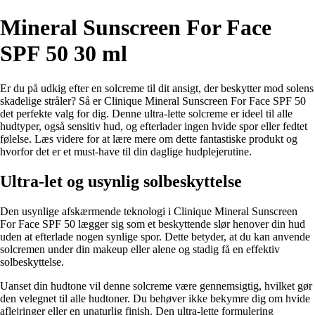
Mineral Sunscreen For Face
SPF 50 30 ml
Er du på udkig efter en solcreme til dit ansigt, der beskytter mod solens
skadelige stråler? Så er Clinique Mineral Sunscreen For Face SPF 50
det perfekte valg for dig. Denne ultra-lette solcreme er ideel til alle
hudtyper, også sensitiv hud, og efterlader ingen hvide spor eller fedtet
følelse. Læs videre for at lære mere om dette fantastiske produkt og
hvorfor det er et must-have til din daglige hudplejerutine.
Ultra-let og usynlig solbeskyttelse
Den usynlige afskærmende teknologi i Clinique Mineral Sunscreen
For Face SPF 50 lægger sig som et beskyttende slør henover din hud
uden at efterlade nogen synlige spor. Dette betyder, at du kan anvende
solcremen under din makeup eller alene og stadig få en effektiv
solbeskyttelse.
Uanset din hudtone vil denne solcreme være gennemsigtig, hvilket gør
den velegnet til alle hudtoner. Du behøver ikke bekymre dig om hvide
aflejringer eller en unaturlig finish. Den ultra-lette formulering