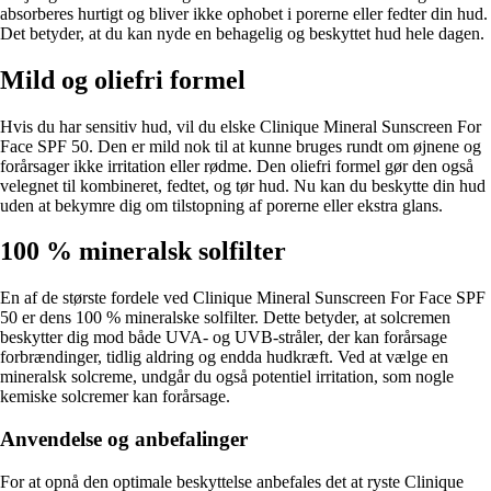
absorberes hurtigt og bliver ikke ophobet i porerne eller fedter din hud.
Det betyder, at du kan nyde en behagelig og beskyttet hud hele dagen.
Mild og oliefri formel
Hvis du har sensitiv hud, vil du elske Clinique Mineral Sunscreen For
Face SPF 50. Den er mild nok til at kunne bruges rundt om øjnene og
forårsager ikke irritation eller rødme. Den oliefri formel gør den også
velegnet til kombineret, fedtet, og tør hud. Nu kan du beskytte din hud
uden at bekymre dig om tilstopning af porerne eller ekstra glans.
100 % mineralsk solfilter
En af de største fordele ved Clinique Mineral Sunscreen For Face SPF
50 er dens 100 % mineralske solfilter. Dette betyder, at solcremen
beskytter dig mod både UVA- og UVB-stråler, der kan forårsage
forbrændinger, tidlig aldring og endda hudkræft. Ved at vælge en
mineralsk solcreme, undgår du også potentiel irritation, som nogle
kemiske solcremer kan forårsage.
Anvendelse og anbefalinger
For at opnå den optimale beskyttelse anbefales det at ryste Clinique