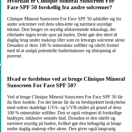
Hvordan er Clinique Mineral Sunscreen For
Face SPF 50 forskellig fra andre solcremer?
Clinique Mineral Sunscreen For Face SPF 50 adskiller sig fra
andre solcremer ved dens ultra-lette og nærmest usynlige
tekstur. Den bruger en usynlig afskærmende teknologi, der
efterlader ingen hvide spor på huden. Dette gør den ideel til
daglig brug under makeup eller som en letvægts solcreme alene.
Desuden er dens 100 % mineralske solfilter og oliefri formel
med til at undgå potentielle hudirritationer og tilstopning af
porerne.
Hvad er fordelene ved at bruge Clinique Mineral
Sunscreen For Face SPF 50?
Ved at bruge Clinique Mineral Sunscreen For Face SPF 50 får
du flere fordele. For det første får du en bredspektret beskyttelse
mod solens skadelige UVA- og UVB-stråler på grund af dens
100 % mineralske solfilter. Den er også velegnet til forskellige
hudtyper, inklusive sensitiv hud. Desuden er den oliefri og
nærmest usynlig på huden, hvilket gør den behagelig at bruge
under daglig makeup eller alene. Den giver også langvarig