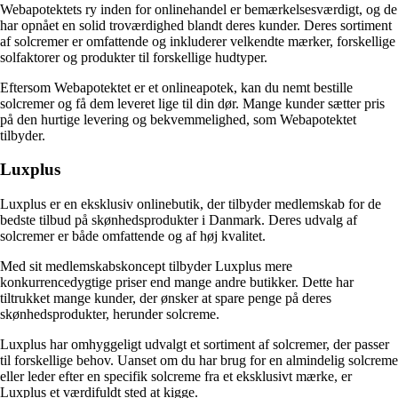
Webapotektets ry inden for onlinehandel er bemærkelsesværdigt, og de
har opnået en solid troværdighed blandt deres kunder. Deres sortiment
af solcremer er omfattende og inkluderer velkendte mærker, forskellige
solfaktorer og produkter til forskellige hudtyper.
Eftersom Webapotektet er et onlineapotek, kan du nemt bestille
solcremer og få dem leveret lige til din dør. Mange kunder sætter pris
på den hurtige levering og bekvemmelighed, som Webapotektet
tilbyder.
Luxplus
Luxplus er en eksklusiv onlinebutik, der tilbyder medlemskab for de
bedste tilbud på skønhedsprodukter i Danmark. Deres udvalg af
solcremer er både omfattende og af høj kvalitet.
Med sit medlemskabskoncept tilbyder Luxplus mere
konkurrencedygtige priser end mange andre butikker. Dette har
tiltrukket mange kunder, der ønsker at spare penge på deres
skønhedsprodukter, herunder solcreme.
Luxplus har omhyggeligt udvalgt et sortiment af solcremer, der passer
til forskellige behov. Uanset om du har brug for en almindelig solcreme
eller leder efter en specifik solcreme fra et eksklusivt mærke, er
Luxplus et værdifuldt sted at kigge.