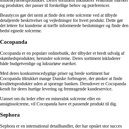
solbeskyttelsesprodukter. Deres sortiment inkluderer velkendte mærker
og produkter, der passer til forskellige behov og præferencer.
Beautycos gør det nemt at finde den rette solcreme ved at tilbyde
detaljerede beskrivelser og vejledninger for hvert produkt. Dette gør
det lettere for kunderne at træffe informerede beslutninger og finde den
bedst egnede solcreme.
Cocopanda
Cocopanda er en populær onlinebutik, der tilbyder et bredt udvalg af
skønhedsprodukter, herunder solcreme. Deres sortiment inkluderer
både budgetvenlige og luksuriøse mærker.
Med deres konkurrencedygtige priser og brede sortiment har
Cocopanda tiltrukket mange Danske forbrugere, der ønsker at finde
kvalitetsprodukter uden at sprænge banken. Derudover er Cocopanda
kendt for deres hurtige levering og fremragende kundeservice.
Uanset om du leder efter en mineralsk solcreme eller en
ansigtssolcreme, vil Cocopanda have et passende produkt til dig.
Sephora
Sephora er en international detailhandler, der har opnået stor succes