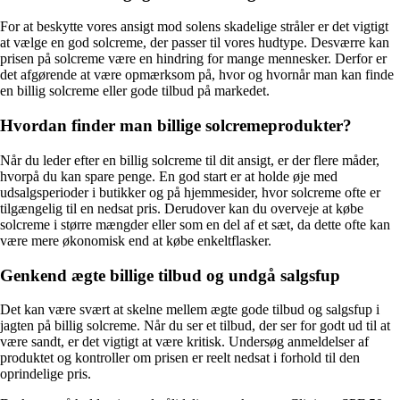
For at beskytte vores ansigt mod solens skadelige stråler er det vigtigt
at vælge en god solcreme, der passer til vores hudtype. Desværre kan
prisen på solcreme være en hindring for mange mennesker. Derfor er
det afgørende at være opmærksom på, hvor og hvornår man kan finde
en billig solcreme eller gode tilbud på markedet.
Hvordan finder man billige solcremeprodukter?
Når du leder efter en billig solcreme til dit ansigt, er der flere måder,
hvorpå du kan spare penge. En god start er at holde øje med
udsalgsperioder i butikker og på hjemmesider, hvor solcreme ofte er
tilgængelig til en nedsat pris. Derudover kan du overveje at købe
solcreme i større mængder eller som en del af et sæt, da dette ofte kan
være mere økonomisk end at købe enkeltflasker.
Genkend ægte billige tilbud og undgå salgsfup
Det kan være svært at skelne mellem ægte gode tilbud og salgsfup i
jagten på billig solcreme. Når du ser et tilbud, der ser for godt ud til at
være sandt, er det vigtigt at være kritisk. Undersøg anmeldelser af
produktet og kontroller om prisen er reelt nedsat i forhold til den
oprindelige pris.