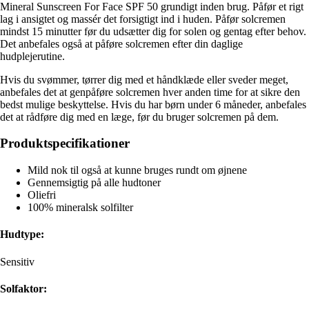
Mineral Sunscreen For Face SPF 50 grundigt inden brug. Påfør et rigt
lag i ansigtet og massér det forsigtigt ind i huden. Påfør solcremen
mindst 15 minutter før du udsætter dig for solen og gentag efter behov.
Det anbefales også at påføre solcremen efter din daglige
hudplejerutine.
Hvis du svømmer, tørrer dig med et håndklæde eller sveder meget,
anbefales det at genpåføre solcremen hver anden time for at sikre den
bedst mulige beskyttelse. Hvis du har børn under 6 måneder, anbefales
det at rådføre dig med en læge, før du bruger solcremen på dem.
Produktspecifikationer
Mild nok til også at kunne bruges rundt om øjnene
Gennemsigtig på alle hudtoner
Oliefri
100% mineralsk solfilter
Hudtype:
Sensitiv
Solfaktor: