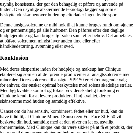
usynlig konsistens, der gør den behagelig at påføre og anvende på
huden. Den usynlige afskærmende teknologi lægger sig som et
beskyttende slør henover huden og efterlader ingen hvide spor.
Denne ansigtssolcreme er mild nok til at kunne bruges rundt om øjnene
og er gennemsigtig på alle hudtoner. Den påføres efter den daglige
hudplejerutine og kan bruges før solen samt efter behov. Det anbefales
at påføre solcremen mindst hver anden time eller efter
håndklædetørring, svømning eller sved.
Konklusion
Med deres ekspertise inden for hudpleje og makeup har Clinique
etableret sig som en af de førende producenter af ansigtssolcreme med
mineraler. Deres solcreme til ansigtet SPF 50 er et fremragende valg
for enhver, der ønsker optimal beskyttelse mod solens skadelige stråler.
Med høj kvalitetskontrol og fokus på videnskabelig forskning er
Clinique kendt for at levere produkter af høj kvalitet, der er
skånsomme mod huden og samtidig effektive.
Uanset om du har sensitiv, kombineret, fedtet eller tør hud, kan du
have tillid til, at Clinique Mineral Sunscreen For Face SPF 50 vil
beskytte din hud, samtidig med at den giver en let og usynlig
fornemmelse. Med Clinique kan du være sikker på at få et produkt, der
lever op til dine forventninger og behov for ansigtssolcreme med