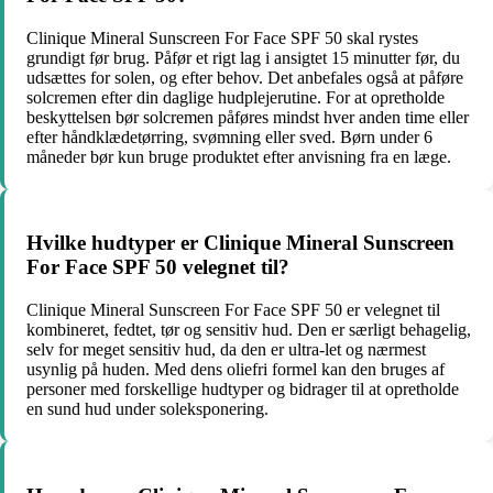
Clinique Mineral Sunscreen For Face SPF 50 skal rystes
grundigt før brug. Påfør et rigt lag i ansigtet 15 minutter før, du
udsættes for solen, og efter behov. Det anbefales også at påføre
solcremen efter din daglige hudplejerutine. For at opretholde
beskyttelsen bør solcremen påføres mindst hver anden time eller
efter håndklædetørring, svømning eller sved. Børn under 6
måneder bør kun bruge produktet efter anvisning fra en læge.
Hvilke hudtyper er Clinique Mineral Sunscreen
For Face SPF 50 velegnet til?
Clinique Mineral Sunscreen For Face SPF 50 er velegnet til
kombineret, fedtet, tør og sensitiv hud. Den er særligt behagelig,
selv for meget sensitiv hud, da den er ultra-let og nærmest
usynlig på huden. Med dens oliefri formel kan den bruges af
personer med forskellige hudtyper og bidrager til at opretholde
en sund hud under soleksponering.