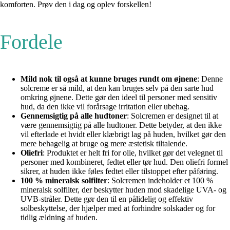
komforten. Prøv den i dag og oplev forskellen!
Fordele
Mild nok til også at kunne bruges rundt om øjnene
: Denne
solcreme er så mild, at den kan bruges selv på den sarte hud
omkring øjnene. Dette gør den ideel til personer med sensitiv
hud, da den ikke vil forårsage irritation eller ubehag.
Gennemsigtig på alle hudtoner
: Solcremen er designet til at
være gennemsigtig på alle hudtoner. Dette betyder, at den ikke
vil efterlade et hvidt eller klæbrigt lag på huden, hvilket gør den
mere behagelig at bruge og mere æstetisk tiltalende.
Oliefri
: Produktet er helt fri for olie, hvilket gør det velegnet til
personer med kombineret, fedtet eller tør hud. Den oliefri formel
sikrer, at huden ikke føles fedtet eller tilstoppet efter påføring.
100 % mineralsk solfilter
: Solcremen indeholder et 100 %
mineralsk solfilter, der beskytter huden mod skadelige UVA- og
UVB-stråler. Dette gør den til en pålidelig og effektiv
solbeskyttelse, der hjælper med at forhindre solskader og for
tidlig ældning af huden.