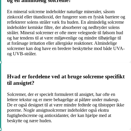
og en almindelig solcreme?
En mineral solcreme indeholder naturlige mineraler, såsom
zinkoxid eller titandioxid, der fungerer som en fysisk barriere og
reflekterer solens stråler væk fra huden. En almindelig solcreme
indeholder kemiske filtre, der absorberer og nedbryder solens
stråler. Mineral solcremer er ofte mere velegnede til følsom hud
og har tendens til at være miljøvenlige og mindre tilbøjelige til
at forårsage irritation eller allergiske reaktioner. Almindelige
solcremer kan dog have en bredere beskyttelse mod både UVA-
og UVB-stråler.
Hvad er fordelene ved at bruge solcreme specifikt
til ansigtet?
Solcremer, der er specielt formuleret til ansigtet, har ofte en
lettere tekstur og er mere behagelige at påføre under makeup.
De er også designet til at være mindre fedtede og tilstopper ikke
porerne. Nogle ansigtssolcremer indeholder også ekstra
fugtighedscreme og antioxidanter, der kan hjælpe med at
beskytte og nære huden.