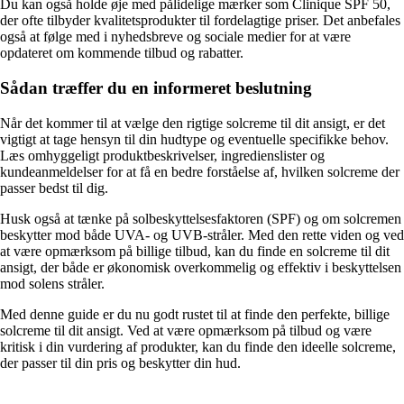
Du kan også holde øje med pålidelige mærker som Clinique SPF 50,
der ofte tilbyder kvalitetsprodukter til fordelagtige priser. Det anbefales
også at følge med i nyhedsbreve og sociale medier for at være
opdateret om kommende tilbud og rabatter.
Sådan træffer du en informeret beslutning
Når det kommer til at vælge den rigtige solcreme til dit ansigt, er det
vigtigt at tage hensyn til din hudtype og eventuelle specifikke behov.
Læs omhyggeligt produktbeskrivelser, ingredienslister og
kundeanmeldelser for at få en bedre forståelse af, hvilken solcreme der
passer bedst til dig.
Husk også at tænke på solbeskyttelsesfaktoren (SPF) og om solcremen
beskytter mod både UVA- og UVB-stråler. Med den rette viden og ved
at være opmærksom på billige tilbud, kan du finde en solcreme til dit
ansigt, der både er økonomisk overkommelig og effektiv i beskyttelsen
mod solens stråler.
Med denne guide er du nu godt rustet til at finde den perfekte, billige
solcreme til dit ansigt. Ved at være opmærksom på tilbud og være
kritisk i din vurdering af produkter, kan du finde den ideelle solcreme,
der passer til din pris og beskytter din hud.