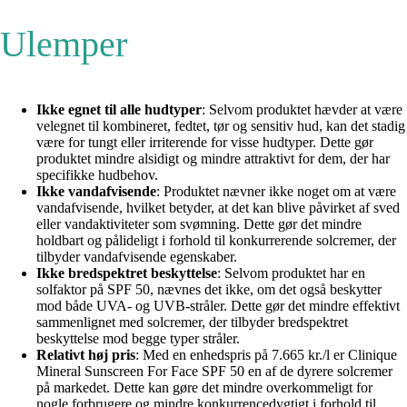
Ulemper
Ikke egnet til alle hudtyper
: Selvom produktet hævder at være
velegnet til kombineret, fedtet, tør og sensitiv hud, kan det stadig
være for tungt eller irriterende for visse hudtyper. Dette gør
produktet mindre alsidigt og mindre attraktivt for dem, der har
specifikke hudbehov.
Ikke vandafvisende
: Produktet nævner ikke noget om at være
vandafvisende, hvilket betyder, at det kan blive påvirket af sved
eller vandaktiviteter som svømning. Dette gør det mindre
holdbart og pålideligt i forhold til konkurrerende solcremer, der
tilbyder vandafvisende egenskaber.
Ikke bredspektret beskyttelse
: Selvom produktet har en
solfaktor på SPF 50, nævnes det ikke, om det også beskytter
mod både UVA- og UVB-stråler. Dette gør det mindre effektivt
sammenlignet med solcremer, der tilbyder bredspektret
beskyttelse mod begge typer stråler.
Relativt høj pris
: Med en enhedspris på 7.665 kr./l er Clinique
Mineral Sunscreen For Face SPF 50 en af ​​de dyrere solcremer
på markedet. Dette kan gøre det mindre overkommeligt for
nogle forbrugere og mindre konkurrencedygtigt i forhold til