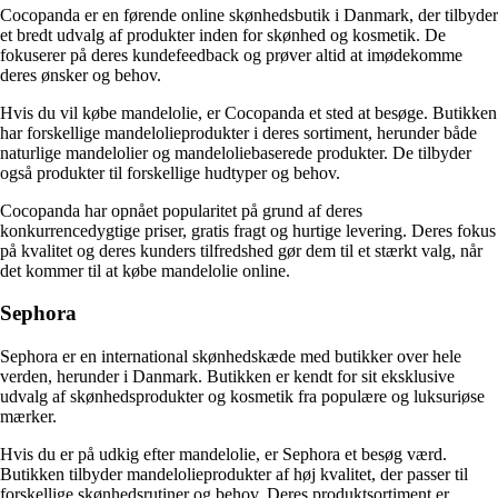
Cocopanda er en førende online skønhedsbutik i Danmark, der tilbyder
et bredt udvalg af produkter inden for skønhed og kosmetik. De
fokuserer på deres kundefeedback og prøver altid at imødekomme
deres ønsker og behov.
Hvis du vil købe mandelolie, er Cocopanda et sted at besøge. Butikken
har forskellige mandelolieprodukter i deres sortiment, herunder både
naturlige mandelolier og mandeloliebaserede produkter. De tilbyder
også produkter til forskellige hudtyper og behov.
Cocopanda har opnået popularitet på grund af deres
konkurrencedygtige priser, gratis fragt og hurtige levering. Deres fokus
på kvalitet og deres kunders tilfredshed gør dem til et stærkt valg, når
det kommer til at købe mandelolie online.
Sephora
Sephora er en international skønhedskæde med butikker over hele
verden, herunder i Danmark. Butikken er kendt for sit eksklusive
udvalg af skønhedsprodukter og kosmetik fra populære og luksuriøse
mærker.
Hvis du er på udkig efter mandelolie, er Sephora et besøg værd.
Butikken tilbyder mandelolieprodukter af høj kvalitet, der passer til
forskellige skønhedsrutiner og behov. Deres produktsortiment er