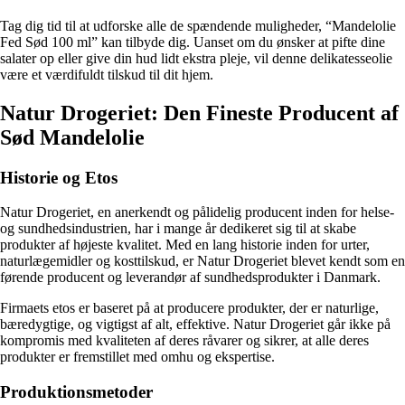
Tag dig tid til at udforske alle de spændende muligheder, “Mandelolie
Fed Sød 100 ml” kan tilbyde dig. Uanset om du ønsker at pifte dine
salater op eller give din hud lidt ekstra pleje, vil denne delikatesseolie
være et værdifuldt tilskud til dit hjem.
Natur Drogeriet: Den Fineste Producent af
Sød Mandelolie
Historie og Etos
Natur Drogeriet, en anerkendt og pålidelig producent inden for helse-
og sundhedsindustrien, har i mange år dedikeret sig til at skabe
produkter af højeste kvalitet. Med en lang historie inden for urter,
naturlægemidler og kosttilskud, er Natur Drogeriet blevet kendt som en
førende producent og leverandør af sundhedsprodukter i Danmark.
Firmaets etos er baseret på at producere produkter, der er naturlige,
bæredygtige, og vigtigst af alt, effektive. Natur Drogeriet går ikke på
kompromis med kvaliteten af deres råvarer og sikrer, at alle deres
produkter er fremstillet med omhu og ekspertise.
Produktionsmetoder