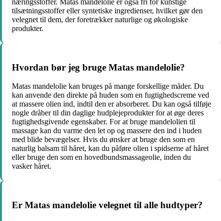
næringsstoffer. Matas mandelolie er også fri for kunstige
tilsætningsstoffer eller syntetiske ingredienser, hvilket gør den
velegnet til dem, der foretrækker naturlige og økologiske
produkter.
Hvordan bør jeg bruge Matas mandelolie?
Matas mandelolie kan bruges på mange forskellige måder. Du
kan anvende den direkte på huden som en fugtighedscreme ved
at massere olien ind, indtil den er absorberet. Du kan også tilføje
nogle dråber til din daglige hudplejeprodukter for at øge deres
fugtighedsgivende egenskaber. For at bruge mandelolien til
massage kan du varme den let op og massere den ind i huden
med blide bevægelser. Hvis du ønsker at bruge den som en
naturlig balsam til håret, kan du påføre olien i spidserne af håret
eller bruge den som en hovedbundsmassageolie, inden du
vasker håret.
Er Matas mandelolie velegnet til alle hudtyper?