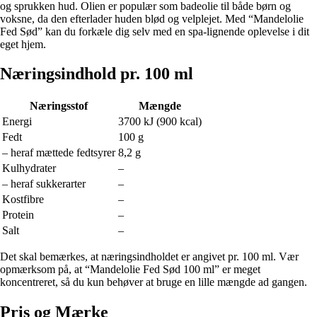
og sprukken hud. Olien er populær som badeolie til både børn og
voksne, da den efterlader huden blød og velplejet. Med “Mandelolie
Fed Sød” kan du forkæle dig selv med en spa-lignende oplevelse i dit
eget hjem.
Næringsindhold pr. 100 ml
Næringsstof
Mængde
Energi
3700 kJ (900 kcal)
Fedt
100 g
– heraf mættede fedtsyrer
8,2 g
Kulhydrater
–
– heraf sukkerarter
–
Kostfibre
–
Protein
–
Salt
–
Det skal bemærkes, at næringsindholdet er angivet pr. 100 ml. Vær
opmærksom på, at “Mandelolie Fed Sød 100 ml” er meget
koncentreret, så du kun behøver at bruge en lille mængde ad gangen.
Pris og Mærke