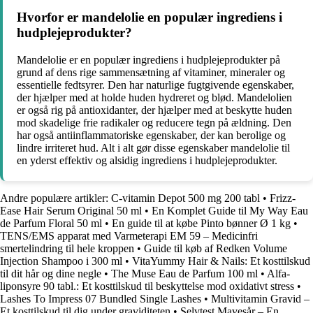
Hvorfor er mandelolie en populær ingrediens i
hudplejeprodukter?
Mandelolie er en populær ingrediens i hudplejeprodukter på
grund af dens rige sammensætning af vitaminer, mineraler og
essentielle fedtsyrer. Den har naturlige fugtgivende egenskaber,
der hjælper med at holde huden hydreret og blød. Mandelolien
er også rig på antioxidanter, der hjælper med at beskytte huden
mod skadelige frie radikaler og reducere tegn på ældning. Den
har også antiinflammatoriske egenskaber, der kan berolige og
lindre irriteret hud. Alt i alt gør disse egenskaber mandelolie til
en yderst effektiv og alsidig ingrediens i hudplejeprodukter.
Andre populære artikler:
C-vitamin Depot 500 mg 200 tabl
•
Frizz-
Ease Hair Serum Original 50 ml
•
En Komplet Guide til My Way Eau
de Parfum Floral 50 ml
•
En guide til at købe Pinto bønner Ø 1 kg
•
TENS/EMS apparat med Varmeterapi EM 59 – Medicinfri
smertelindring til hele kroppen
•
Guide til køb af Redken Volume
Injection Shampoo i 300 ml
•
VitaYummy Hair & Nails: Et kosttilskud
til dit hår og dine negle
•
The Muse Eau de Parfum 100 ml
•
Alfa-
liponsyre 90 tabl.: Et kosttilskud til beskyttelse mod oxidativt stress
•
Lashes To Impress 07 Bundled Single Lashes
•
Multivitamin Gravid –
Et kosttilskud til dig under graviditeten
•
Selvtest Mavesår – En