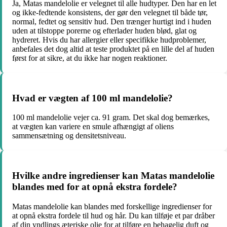
Ja, Matas mandelolie er velegnet til alle hudtyper. Den har en let
og ikke-fedtende konsistens, der gør den velegnet til både tør,
normal, fedtet og sensitiv hud. Den trænger hurtigt ind i huden
uden at tilstoppe porerne og efterlader huden blød, glat og
hydreret. Hvis du har allergier eller specifikke hudproblemer,
anbefales det dog altid at teste produktet på en lille del af huden
først for at sikre, at du ikke har nogen reaktioner.
Hvad er vægten af 100 ml mandelolie?
100 ml mandelolie vejer ca. 91 gram. Det skal dog bemærkes,
at vægten kan variere en smule afhængigt af oliens
sammensætning og densitetsniveau.
Hvilke andre ingredienser kan Matas mandelolie
blandes med for at opnå ekstra fordele?
Matas mandelolie kan blandes med forskellige ingredienser for
at opnå ekstra fordele til hud og hår. Du kan tilføje et par dråber
af din yndlings æteriske olie for at tilføre en behagelig duft og