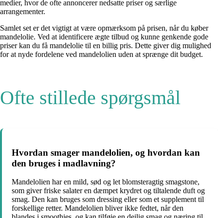
medier, hvor de ofte annoncerer nedsatte priser og særlige
arrangementer.
Samlet set er det vigtigt at være opmærksom på prisen, når du køber
mandelolie. Ved at identificere ægte tilbud og kunne genkende gode
priser kan du få mandelolie til en billig pris. Dette giver dig mulighed
for at nyde fordelene ved mandelolien uden at sprænge dit budget.
Ofte stillede spørgsmål
Hvordan smager mandelolien, og hvordan kan
den bruges i madlavning?
Mandelolien har en mild, sød og let blomsteragtig smagstone,
som giver friske salater en dæmpet krydret og tiltalende duft og
smag. Den kan bruges som dressing eller som et supplement til
forskellige retter. Mandelolien bliver ikke fedtet, når den
blandes i smoothies, og kan tilføje en dejlig smag og næring til