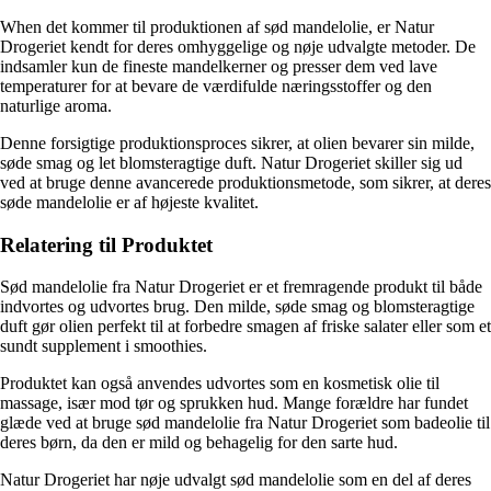
When det kommer til produktionen af sød mandelolie, er Natur
Drogeriet kendt for deres omhyggelige og nøje udvalgte metoder. De
indsamler kun de fineste mandelkerner og presser dem ved lave
temperaturer for at bevare de værdifulde næringsstoffer og den
naturlige aroma.
Denne forsigtige produktionsproces sikrer, at olien bevarer sin milde,
søde smag og let blomsteragtige duft. Natur Drogeriet skiller sig ud
ved at bruge denne avancerede produktionsmetode, som sikrer, at deres
søde mandelolie er af højeste kvalitet.
Relatering til Produktet
Sød mandelolie fra Natur Drogeriet er et fremragende produkt til både
indvortes og udvortes brug. Den milde, søde smag og blomsteragtige
duft gør olien perfekt til at forbedre smagen af friske salater eller som et
sundt supplement i smoothies.
Produktet kan også anvendes udvortes som en kosmetisk olie til
massage, især mod tør og sprukken hud. Mange forældre har fundet
glæde ved at bruge sød mandelolie fra Natur Drogeriet som badeolie til
deres børn, da den er mild og behagelig for den sarte hud.
Natur Drogeriet har nøje udvalgt sød mandelolie som en del af deres