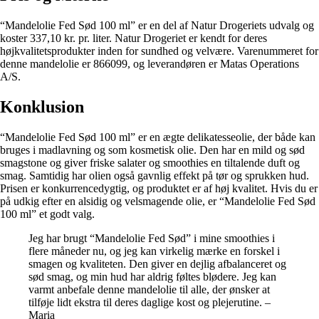
“Mandelolie Fed Sød 100 ml” er en del af Natur Drogeriets udvalg og
koster 337,10 kr. pr. liter. Natur Drogeriet er kendt for deres
højkvalitetsprodukter inden for sundhed og velvære. Varenummeret for
denne mandelolie er 866099, og leverandøren er Matas Operations
A/S.
Konklusion
“Mandelolie Fed Sød 100 ml” er en ægte delikatesseolie, der både kan
bruges i madlavning og som kosmetisk olie. Den har en mild og sød
smagstone og giver friske salater og smoothies en tiltalende duft og
smag. Samtidig har olien også gavnlig effekt på tør og sprukken hud.
Prisen er konkurrencedygtig, og produktet er af høj kvalitet. Hvis du er
på udkig efter en alsidig og velsmagende olie, er “Mandelolie Fed Sød
100 ml” et godt valg.
Jeg har brugt “Mandelolie Fed Sød” i mine smoothies i
flere måneder nu, og jeg kan virkelig mærke en forskel i
smagen og kvaliteten. Den giver en dejlig afbalanceret og
sød smag, og min hud har aldrig føltes blødere. Jeg kan
varmt anbefale denne mandelolie til alle, der ønsker at
tilføje lidt ekstra til deres daglige kost og plejerutine. –
Maria