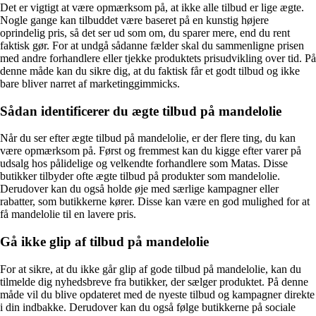
Det er vigtigt at være opmærksom på, at ikke alle tilbud er lige ægte.
Nogle gange kan tilbuddet være baseret på en kunstig højere
oprindelig pris, så det ser ud som om, du sparer mere, end du rent
faktisk gør. For at undgå sådanne fælder skal du sammenligne prisen
med andre forhandlere eller tjekke produktets prisudvikling over tid. På
denne måde kan du sikre dig, at du faktisk får et godt tilbud og ikke
bare bliver narret af marketinggimmicks.
Sådan identificerer du ægte tilbud på mandelolie
Når du ser efter ægte tilbud på mandelolie, er der flere ting, du kan
være opmærksom på. Først og fremmest kan du kigge efter varer på
udsalg hos pålidelige og velkendte forhandlere som Matas. Disse
butikker tilbyder ofte ægte tilbud på produkter som mandelolie.
Derudover kan du også holde øje med særlige kampagner eller
rabatter, som butikkerne kører. Disse kan være en god mulighed for at
få mandelolie til en lavere pris.
Gå ikke glip af tilbud på mandelolie
For at sikre, at du ikke går glip af gode tilbud på mandelolie, kan du
tilmelde dig nyhedsbreve fra butikker, der sælger produktet. På denne
måde vil du blive opdateret med de nyeste tilbud og kampagner direkte
i din indbakke. Derudover kan du også følge butikkerne på sociale