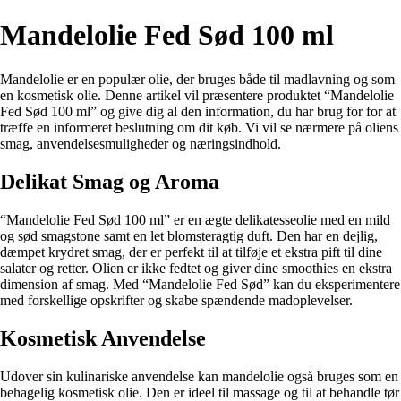
Mandelolie Fed Sød 100 ml
Mandelolie er en populær olie, der bruges både til madlavning og som
en kosmetisk olie. Denne artikel vil præsentere produktet “Mandelolie
Fed Sød 100 ml” og give dig al den information, du har brug for for at
træffe en informeret beslutning om dit køb. Vi vil se nærmere på oliens
smag, anvendelsesmuligheder og næringsindhold.
Delikat Smag og Aroma
“Mandelolie Fed Sød 100 ml” er en ægte delikatesseolie med en mild
og sød smagstone samt en let blomsteragtig duft. Den har en dejlig,
dæmpet krydret smag, der er perfekt til at tilføje et ekstra pift til dine
salater og retter. Olien er ikke fedtet og giver dine smoothies en ekstra
dimension af smag. Med “Mandelolie Fed Sød” kan du eksperimentere
med forskellige opskrifter og skabe spændende madoplevelser.
Kosmetisk Anvendelse
Udover sin kulinariske anvendelse kan mandelolie også bruges som en
behagelig kosmetisk olie. Den er ideel til massage og til at behandle tør