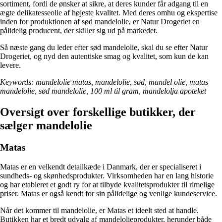
sortiment, fordi de ønsker at sikre, at deres kunder får adgang til en
ægte delikatesseolie af højeste kvalitet. Med deres omhu og ekspertise
inden for produktionen af sød mandelolie, er Natur Drogeriet en
pålidelig producent, der skiller sig ud på markedet.
Så næste gang du leder efter sød mandelolie, skal du se efter Natur
Drogeriet, og nyd den autentiske smag og kvalitet, som kun de kan
levere.
Keywords: mandelolie matas, mandelolie, sød, mandel olie, matas
mandelolie, sød mandelolie, 100 ml til gram, mandelolja apoteket
Oversigt over forskellige butikker, der
sælger mandelolie
Matas
Matas er en velkendt detailkæde i Danmark, der er specialiseret i
sundheds- og skønhedsprodukter. Virksomheden har en lang historie
og har etableret et godt ry for at tilbyde kvalitetsprodukter til rimelige
priser. Matas er også kendt for sin pålidelige og venlige kundeservice.
Når det kommer til mandelolie, er Matas et ideelt sted at handle.
Butikken har et bredt udvalg af mandelolieprodukter, herunder både